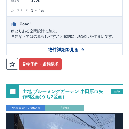
3LDK
間取り
3 ～ 4台
カースペース
Good!
ゆとりある空間設計に加え、
戸建ならではの暮らしやすさと収納にも配慮した住まいです。
物件詳細を見る
見学予約・資料請求
土地 ブルーミングガーデン 小田原市矢
土地
作5区画(うち2区画)
2区画販売中／全5区画
完成前