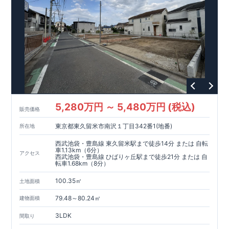
す！
○
住宅性能評価ダブ
ル
取得
・『設計』住宅性能評価…建
物設計段階で、国が認めた第三者機関が評価しております。
・『建設』住宅性能評価…評価を受けた図面通りに施工され
ているか、建設までに計
4
回チェックが行われます。
5,280万円 ～ 5,480万円 (税込)
販売価格
東京都東久留米市南沢１丁目342番1(地番)
所在地
西武池袋・豊島線 東久留米駅まで徒歩14分 または 自転
車1.13km（6分）
アクセス
西武池袋・豊島線 ひばりヶ丘駅まで徒歩21分 または 自
転車1.68km（8分）
100.35㎡
土地面積
79.48～80.24㎡
建物面積
3LDK
間取り