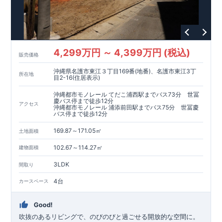
全棟こだわりの間取り設計で、家族みんなが快適に過ごせる
空間を提供。
◆ブルーミングガーデンのこだわり◆
◎全棟自社一貫体制
4,299万円 ～ 4,399万円 (税込)
⇒設計・施工・営業を一貫管理。
販売価格
不要な中間マージンを省き、高品質とコスト効率を両立。
沖縄県名護市東江３丁目169番(地番)、名護市東江3丁
◎耐震等級3取得
所在地
目2-16(住居表示)
⇒建築基準法の1.5倍の耐震力を確保。
災害時も安心して暮らせる住宅です。
沖縄都市モノレール てだこ浦西駅までバス73分 世冨
慶バス停まで徒歩12分
◎住宅性能評価ダブル取得
アクセス
沖縄都市モノレール 浦添前田駅までバス75分 世冨慶
⇒設計段階・建設段階で第三者機関による検査を実施。
バス停まで徒歩12分
住宅の性能と品質の信頼性を保証します。
◎長期優良住宅
169.87～171.05㎡
土地面積
⇒長期にわたる安心・快適な住まいを実現する住宅です。
102.67～114.27㎡
建物面積
税制優遇や中古市場での有利性も兼ね備えています。
◎充実のアフターサポート
3LDK
間取り
⇒お引渡し後、最大4回の無料点検と60年保証。
グループ会社が責任を持って長期にわたりサポートいたし
4台
カースペース
ます。
現地ご見学はご予約にて承っております。
Good!
■--■--■--■--■--■--■--■--■--■
吹抜のあるリビングで、のびのびと過ごせる開放的な空間に。