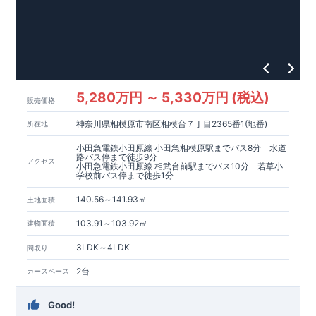
歩8 ～ 13 分）
・ドラッグストアコスモス紫店…約1,020 ～ 1,400m （徒歩13
～ 20 分）
・ゆめタウン筑紫野…約1,832 ～ 2,500m （徒歩23 ～ 33 分）
（ 車約6分）
【その他施設】 ・​乙成内科医院…約1,028 ～ 1,300m （徒歩13
5,280万円 ～ 5,330万円 (税込)
～ 18 分）
販売価格
・佐賀銀行二日市支店…約1,575 ～ 1,800m （徒歩20 ～ 26
神奈川県相模原市南区相模台７丁目2365番1(地番)
所在地
分）
・福岡銀行 朝倉街道支店…約1,856 ～ 2,100m （徒歩24 ～ 30
小田急電鉄小田原線 小田急相模原駅までバス8分 水道
分）
路バス停まで徒歩9分
アクセス
・太宰府高雄郵便局…約644 ～ 900 m（徒歩9 ～ 13 分）
小田急電鉄小田原線 相武台前駅までバス10分 若草小
学校前バス停まで徒歩1分
・下高雄第2公園…約20 ～ 7 9 m（ 徒歩1分）
140.56～141.93㎡
土地面積
東栄住宅の家づくりへのこだわり
■
『長期優良住宅』取得
103.91～103.92㎡
建物面積
■
住宅性能評価ダブル取得
■
『BELS』
一次エネルギー消費量等級6取得
3LDK～4LDK
間取り
■
耐震等級3（地震に強い）
2台
カースペース
■
断熱性能と省エネ
■
全棟自社一貫体制
■
充実のアフターサポート
Good!
※クリックで各詳細ページに移動します♪