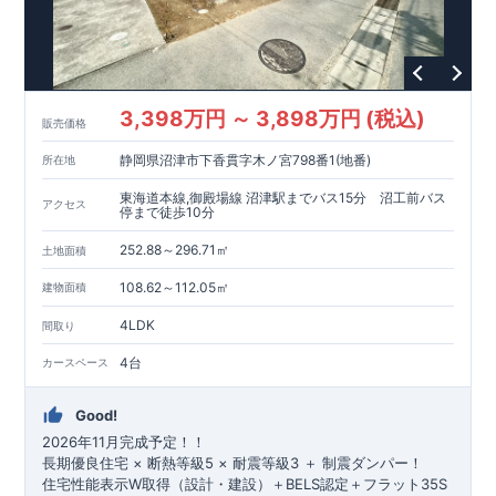
3,398万円 ～ 3,898万円 (税込)
販売価格
静岡県沼津市下香貫字木ノ宮798番1(地番)
所在地
東海道本線,御殿場線 沼津駅までバス15分 沼工前バス
アクセス
停まで徒歩10分
252.88～296.71㎡
土地面積
108.62～112.05㎡
建物面積
4LDK
間取り
4台
カースペース
Good!
2026年11月完成予定！！
長期優良住宅 × 断熱等級5 × 耐震等級3 ＋ 制震ダンパー！
住宅性能表示W取得（設計・建設）＋BELS認定＋フラット35S