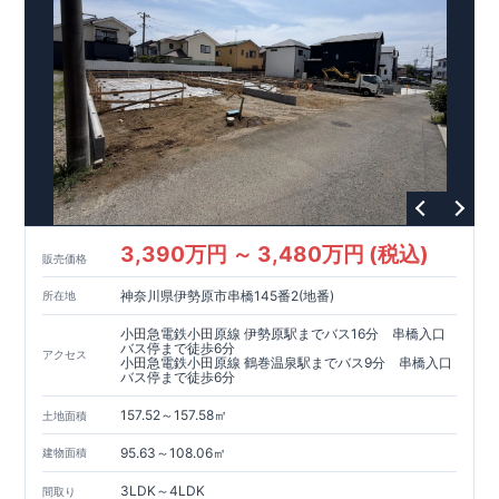
ています。
【充実のアフターサポート】
・東栄住宅では、お
引渡し後最大10回の無料定期点検と、60年間の品質保証を実
施。お引渡しからが本当のお付き合いだと考え、アフターサー
ビスを外部の業者に委託せず、東栄住宅グループ「東栄ホーム
サービス株式会社」にて責任をもって対応いたします。
3,390万円 ～ 3,480万円 (税込)
販売価格
神奈川県伊勢原市串橋145番2(地番)
所在地
小田急電鉄小田原線 伊勢原駅までバス16分 串橋入口
バス停まで徒歩6分
アクセス
小田急電鉄小田原線 鶴巻温泉駅までバス9分 串橋入口
バス停まで徒歩6分
157.52～157.58㎡
土地面積
95.63～108.06㎡
建物面積
3LDK～4LDK
間取り