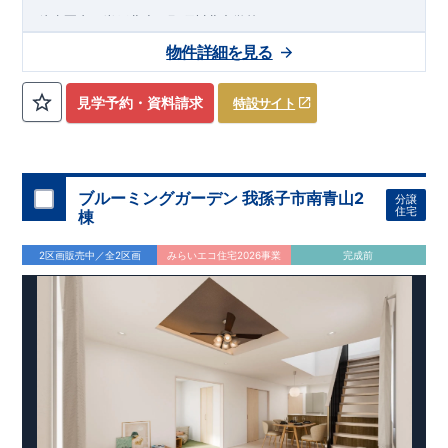
徒歩圏内に岩戸北小・那珂川北中学校、
​
スーパーマーケットが
ある閑静な住宅街
物件詳細を見る
★★★
物件のおすすめポイント
★★★
1号棟：
（4）LDK＋マルチスキップ＋カースペース3台
見学予約・資料請求
特設サイト
​2号棟：4LDK＋カースペース3台
​
みらいエコ住宅
2026事業
、対象物件！！
​※詳細は営業所まで
お問合せください。
​
東栄セーフティダンパー
標準装備
​
【
2024年度グッドデザイン
賞、受賞！
】
ブルーミングガーデン 我孫子市南青山2
分譲
こだわりの設備仕様
住宅
棟
・キッチンには便利な
床下収納
・リビングには全体が見渡せる
対面キッチン
2区画販売中／全2区画
みらいエコ住宅2026事業
完成前
・お風呂場には
浴室暖房換気乾燥機完備
・
24時間換気
で快適な住まい環境
周辺環境
【教育施設】 ・​那珂川片縄コスモス保育園…約8 0 0 m（徒歩
10 ～ 11分）
・認定こども園マリア幼稚園…約1,100m（徒歩14 ～ 15分）
・岩戸北小学校…約7 5 0 m（ 徒歩10 分）
・那珂川北中学校…約1,100m（徒歩14 ～ 16分）
【買い物施設】
・マルキョウ那珂川店…約4 0 0 m（ 徒歩5 ～ 6 分）