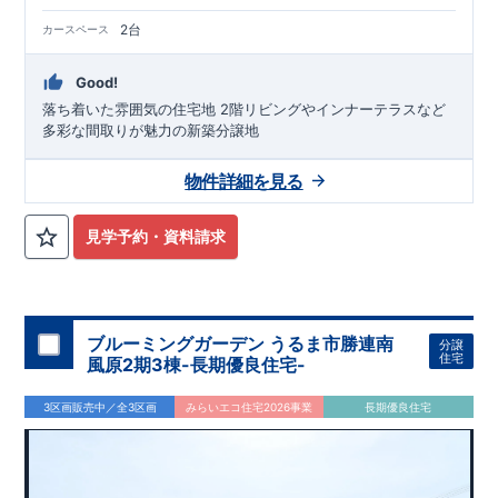
2台
カースペース
Good!
落ち着いた雰囲気の住宅地 2階リビングやインナーテラスなど
多彩な間取りが魅力の新築分譲地
物件詳細を見る
見学予約・資料請求
ブルーミングガーデン うるま市勝連南
分譲
住宅
風原2期3棟-長期優良住宅-
3区画販売中／全3区画
みらいエコ住宅2026事業
長期優良住宅