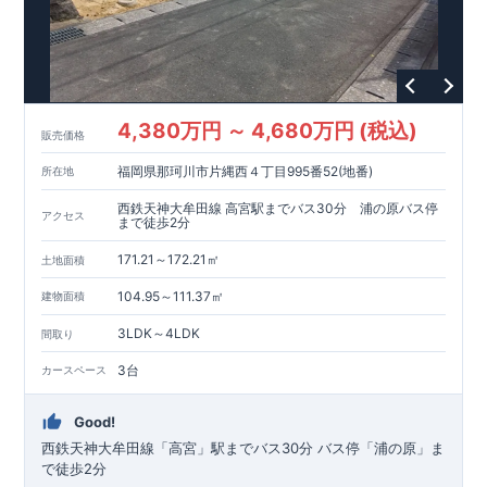
4,380万円 ～ 4,680万円 (税込)
販売価格
福岡県那珂川市片縄西４丁目995番52(地番)
所在地
西鉄天神大牟田線 高宮駅までバス30分 浦の原バス停
アクセス
まで徒歩2分
171.21～172.21㎡
土地面積
104.95～111.37㎡
建物面積
3LDK～4LDK
間取り
3台
カースペース
Good!
西鉄天神大牟田線「高宮」駅までバス30分
バス停「浦の原」ま
で徒歩2分