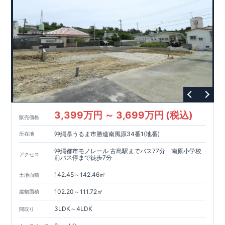
3,399万円 ～ 3,699万円 (税込)
販売価格
沖縄県うるま市勝連南風原34番1(地番)
所在地
沖縄都市モノレール 古島駅までバス77分 南原小学校
アクセス
前バス停まで徒歩7分
142.45～142.46㎡
土地面積
102.20～111.72㎡
建物面積
3LDK～4LDK
間取り