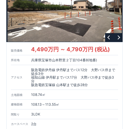
4,490万円 ～ 4,790万円 (税込)
販売価格
兵庫県宝塚市山本野里２丁目104番8(地番)
所在地
阪急電鉄伊丹線 伊丹駅までバス12分 大野バス停まで
徒歩3分
福知山線 伊丹駅までバス17分 大野バス停まで徒歩3
アクセス
分
阪急電鉄宝塚線 山本駅まで徒歩28分
108.74㎡
土地面積
108.13～113.55㎡
建物面積
3LDK
間取り
2台
カースペース