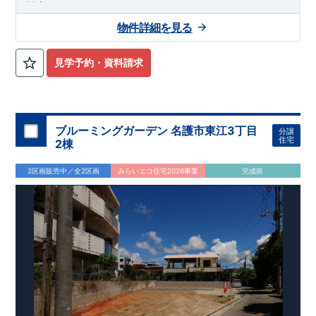
対応！
◆アクセス◆
物件詳細を見る
JR東海道本線・JR御殿場線「沼津」駅までバス15分！
バス停「沼工前」まで徒歩10分！
◆物件周辺環境◆
見学予約・資料請求
教育施設
しんあい保育園 約1,200m（徒歩15分）
双葉幼稚園 約1,400m（徒歩18分）
香貫小学校 約477m（徒歩6分）
第三中学校 約210m（徒歩3分）
ブルーミングガーデン 名護市東江3丁目
分譲
住宅
2棟
買い物施設
ローソン沼津下香貫店 約530m（徒歩7分）
2区画販売中／全2区画
みらいエコ住宅2026事業
完成前
マックスバリュ沼津香貫店 約988m（徒歩13分）
ウエルシア沼津下香貫店 約1,100m（徒歩14分）
その他施設
まの心血管クリニック(内科・外科) 約630m（徒歩8分）
清水銀行下香貫支店 約893m（徒歩12分）
沼津下香貫郵便局 約979m（徒歩13分）
◆この物件の魅力◆
◎便利で暮らしやすい環境
駅徒歩圏内で生活施設も充実。子育て世代も安心の教育・医
療環境が整っています。
◎快適な住空間