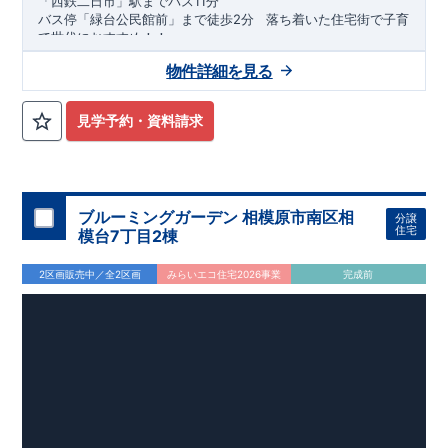
「西鉄二日市」駅までバス11分
バス停「緑台公民館前」まで徒歩2分
​ ​
落ち着いた住宅街で子育
て世代におすすめ！！
​
★★★
物件のおすすめポイント
★★★
物件詳細を見る
1号棟：
4LDK＋WIC＋カースペース2台
​
2号棟：
4LDK＋WIC＋
カースペース2台
​ ​
みらいエコ住宅
2026事業
、対象物件！！
​
※詳細は営業所まで
見学予約・資料請求
お問い合わせください。
​
東栄セーフティダンパー
標準装備
​
【
2024年度グッドデザイン
賞、受賞！
】
こだわりの設備仕様
・キッチンには便利な
床下収納
ブルーミングガーデン 相模原市南区相
分譲
・リビングには全体が見渡せる
対面キッチン
住宅
模台7丁目2棟
・お風呂場には
浴室暖房換気乾燥機完備
・
24時間換気
で快適な住まい環境
2区画販売中／全2区画
みらいエコ住宅2026事業
完成前
周辺環境
【教育施設】 ​・星ヶ丘保育園…約203 ～ 270 m（ 徒歩3 ～ 4
分）
・御笠学園たかお幼稚園…約302 ～ 400 m（ 徒歩4 ～ 5 分）
・太宰府南小学校…約165 ～ 290 m（ 徒歩3 ～ 4 分）
【買い物施設】 ​・高雄ストア…約748 ～ 1,100 m（徒歩10 ～
・太宰府東中学校…約599 ～ 1,100 m（徒歩8 ～ 15 分）
16 分）
・グリーンコープ生協ふくおか高雄店…約775 ～ 1,200 m（徒
歩10 ～ 16 分）
・セブンイレブン太宰府梅香苑1丁目店…約618 ～ 900 m（徒