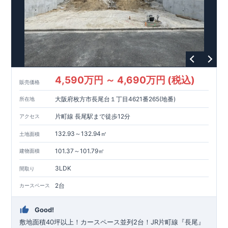
4,590万円 ～ 4,690万円 (税込)
販売価格
大阪府枚方市長尾台１丁目4621番265(地番)
所在地
片町線 長尾駅まで徒歩12分
アクセス
132.93～132.94㎡
土地面積
101.37～101.79㎡
建物面積
3LDK
間取り
2台
カースペース
Good!
敷地面積40坪以上！カースペース並列2台！JR片町線『長尾』