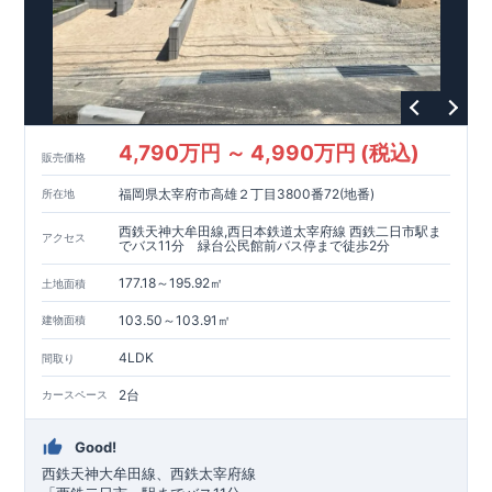
4,790万円 ～ 4,990万円 (税込)
販売価格
福岡県太宰府市高雄２丁目3800番72(地番)
所在地
西鉄天神大牟田線,西日本鉄道太宰府線 西鉄二日市駅ま
アクセス
でバス11分 緑台公民館前バス停まで徒歩2分
177.18～195.92㎡
土地面積
103.50～103.91㎡
建物面積
4LDK
間取り
2台
カースペース
Good!
西鉄天神大牟田線、西鉄太宰府線