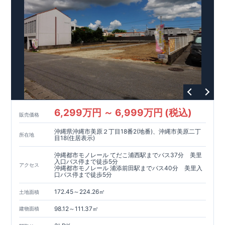
6,299万円 ～ 6,999万円 (税込)
販売価格
沖縄県沖縄市美原２丁目18番2(地番)、沖縄市美原二丁
所在地
目18(住居表示)
沖縄都市モノレール てだこ浦西駅までバス37分 美里
入口バス停まで徒歩5分
アクセス
沖縄都市モノレール 浦添前田駅までバス40分 美里入
口バス停まで徒歩5分
172.45～224.26㎡
土地面積
98.12～111.37㎡
建物面積