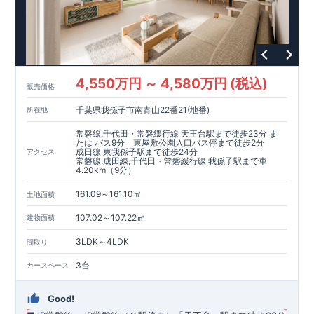
・ダイレックス那珂川店…約6 5 0 m（ 徒歩9 分）
・セブンイレブン那珂川片縄西4丁目店…約3 5 0 m（ 徒歩5
分）
【その他施設】 ・福岡中央銀行鶴田支店…約9 0 0 m（徒歩12
・大賀ドラッグストア那珂川店…約8 5 0 m（ 徒歩11 分）
～ 13分）
・MEGAドン・キホーテ那珂川店…約1,200m（徒歩15 ～ 16
・つちもり脳神経外科・内科クリニック…約1,400m（徒歩18
分）
～ 19分）
4,550万円 ～ 4,580万円 (税込)
・国立病院機構福岡病院…約2,100m（徒歩27 ～ 30分）
販売価格
・福岡鶴田郵便局…約9 5 0 m（徒歩12 ～ 13分）
千葉県我孫子市南青山22番21(地番)
所在地
・下原公園…約4 0 0 m（ 徒歩5 分）
常磐線,千代田・常磐緩行線 天王台駅まで徒歩23分 ま
東栄住宅の家づくりへのこだわり
たは バス9分 東屋敷公園入口バス停まで徒歩2分
成田線 東我孫子駅まで徒歩24分
アクセス
■
『長期優良住宅』取得
常磐線,成田線,千代田・常磐緩行線 我孫子駅まで車
■
住宅性能評価ダブル取得
4.20km（9分）
■
『BELS』
一次エネルギー消費量等級6取得
■
耐震等級3（地震に強い）
161.09～161.10㎡
土地面積
■
断熱性能と省エネ
107.02～107.22㎡
建物面積
■
全棟自社一貫体制
■
充実のアフターサポート
3LDK～4LDK
間取り
※クリックで各詳細ページに移動します♪
★★★
現地案内ご予約受付中
★★★
3台
カースペース
いつでもお気軽にお問合せください！
TEL
092-739-1388
東栄住宅 福岡営業所まで
Good!
営業時間 9時30分～18時30分
定休日 火曜・水曜・夏季休暇・年末年始など