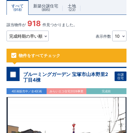
すべて
新築分譲住宅
土地
918
895
23
918
該当物件が
件見つかりました。
表示件数
物件をすべてチェック
ブルーミングガーデン 宝塚市山本野里2
分譲
住宅
丁目4棟
4区画販売中／全4区画
みらいエコ住宅2026事業
完成前