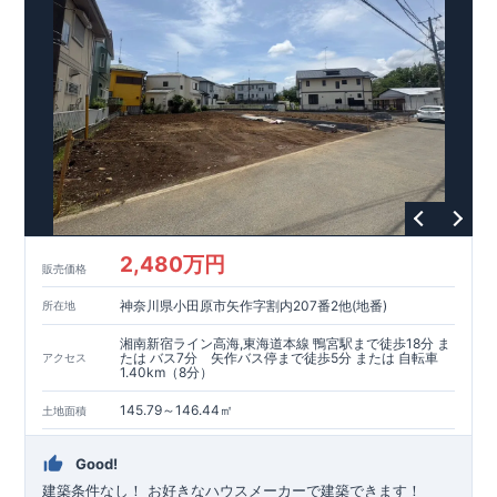
2,480万円
販売価格
神奈川県小田原市矢作字割内207番2他(地番)
所在地
湘南新宿ライン高海,東海道本線 鴨宮駅まで徒歩18分 ま
たは バス7分 矢作バス停まで徒歩5分 または 自転車
アクセス
1.40km（8分）
145.79～146.44㎡
土地面積
Good!
建築条件なし！ ​お好きなハウスメーカーで建築できます！