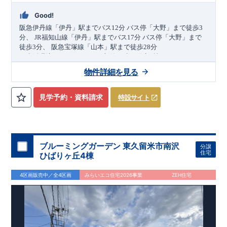
Good!
阪急伊丹線
「伊丹」
駅までバス
12
分
バス停
「大野」
まで徒歩
3
​
分、
JR福知山線
「伊丹」
駅までバス
17
分
バス停
「大野」
まで
​
​
徒歩
3
分、
阪急宝塚線
「山本」
駅まで
徒歩
28
分
​
＼生活環境
GOOD
なエリアの新築戸建て限定4棟！／
・
LDK
18帖
以上！(3.4号棟)
・開放感あふれる
折上天井
・玄関が
物件詳細を見る
すっきり片付く
可動棚付き土間収納
(2.3号棟)
・3
LDK
→4
LDK
へ
​
間取り変更可能
・雨が降っても安心な
インナーバルコニー
・
​
(2.3号棟)
・お買い物施設（フレッシュマルチュウ山本店）
・デザインと機能性を兼ね備えた
オープンサニタリー
徒歩7分
(
約550
見学予約・資料請求
特設サイト
​
​
irodori
ｍ
)
・お洒落で開放感のあるデザインが魅力の
ペニンシュラ
​
キッチン
・網戸
11万円
・食品や調理器具の収納に重宝する
(
税込
)
で設置可能！
（オプション）
可動棚付きパント
​
リー
↓クリックすると特設ページにジャンプします↓
・(2.4号棟)
・カースペース
並列
2
台
確保
2024
年グッドデザイン賞
3
プロジェクト同時受賞
○
・
「木造
住宅用制震ダンパー/
東栄セーフティダンパー」
・
「地盤改良
ブルーミングガーデン 東久留米市南沢
分譲
工法/R-Evolve
パイル」
・
「宅地開発手法/
簡単に地図から消
住宅
ひばりヶ丘4棟
せる道」
未完成でも近隣完成物件にてご内覧可能です！
○
第18
回キッズデザイン
賞
受賞
・
2024
年、東栄住宅
の新たな空間提案
ぜひお気軽にお問い合わせください♪
「マルチエント
ラ
ンス」
西宮営業所
が受賞いたしまし
TEL
：
0798-
4区画販売中／全4区画
みらいエコ住宅2026事業
ZEH住宅
​
た！
38-1246
○
耐震等級最高
(
定休日：火・水・年末年始
等
級3
・数百年に一度の地震に耐える力
)
の
1.5
倍の耐震性！
・さらに繰り返しの地震に強い
制震
ダンパ
スマートフォンで見やすい特設サイトはこちら
ー
採用で安心！
○
長期優良住宅
・住宅ローン控減額、固定資
https://www.e-blooming.com/bukken/84775041/
産税減額期間拡充などの嬉しい税制面優遇が受けられます！
○
BELS
・エコ住宅としての性能評価を全号棟が取得していま