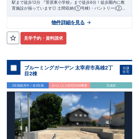
駅まで徒歩12分 『菅原東小学校』まで徒歩6分！徒歩圏内に教
育施設が揃っています◎ 土間収納(①号棟)・パントリー(②号
棟)・ウォークインクローゼット等のデザイン性を重視した物
件！
物件詳細を見る
見学予約・資料請求
ブルーミングガーデン 太宰府市高雄2丁
分譲
住宅
目2棟
2区画販売中／全2区画
みらいエコ住宅2026事業
完成前