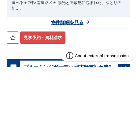
選べる全2棟×南道路区画 陽光と開放感に包まれた、ゆとりの
★★★
現地案内ご予約受付中
★★★
新邸。
いつでもお気軽にお問合せください！
TEL
092-739-1388
東栄住宅 福岡営業所まで
物件詳細を見る
営業時間 9時30分～18時30分
定休日 火曜・水曜・夏季休暇・年末年始など
見学予約・資料請求
ブルーミングガーデン 習志野市袖ケ浦6
分譲
住宅
丁目2棟
2区画販売中／全2区画
みらいエコ住宅2026事業
完成前