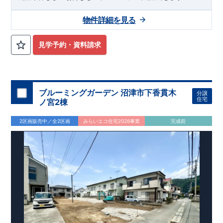
物件詳細を見る
見学予約・資料請求
ブルーミングガーデン 沼津市下香貫木
分譲
住宅
ノ宮2棟
2区画販売中／全2区画
みらいエコ住宅2026事業
完成前