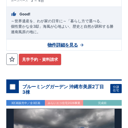
3 ～ 4台
カースペース
Good!
～世界遺産を、わが家の日常に～「暮らし方で選べる、
個性豊かな全3邸」海風が心地よい、歴史と自然が調和する勝
連南風原の地に。
物件詳細を見る
見学予約・資料請求
ブルーミングガーデン 沖縄市美原2丁目
分譲
住宅
3棟
3区画販売中／全3区画
みらいエコ住宅2026事業
完成前