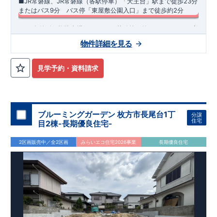
■JR常磐線、JR常磐線（各駅停車）「天王台」駅まで徒歩23分
スマートフォンで見やすい特設サイトはこちら
​またはバス9分 バス停「東屋敷公園入口」まで徒歩約2分
https://www.e-blooming.com/bukken/83575034/
​ ​・3台並列可能駐車場 ​・雨の日や花粉等で外に干せない日も安
心のガス乾燥機「乾太くん」標準採用♪ ・ホテルのようなオシ
物件詳細を見る
ャレなデザインが特徴的な洗面化粧台。継ぎ目がないカウンタ
ーとオープン収納を採用しお手入れのしやすい仕様です！ ​・リ
◆
周辺環境
◆
ビング全体を見渡せるオープンキッチンはスタイリッシュでお
【教育施設】
◎ 我孫子市立我孫子第三小学校 約1,186m(徒歩
見学予約・資料請求
手入れのしやすい薄型レンジフードを採用!!さらにビルトイン
約15分) ◎ 我孫子市立我孫子中学校 約2,707m(徒歩約34分)
食洗器と浄水器付き水栓を標準搭載♪ ​・収納力豊富な玄関収納
【買物施設】
◎ KEIHOKUスーパー天王台店 約1,000m(徒歩約
はミラー付きで外出時の身だしなみチェックだけでなく、広々
13分) ◎ ビッグ・エー我孫子柴崎台店 約1,200m(徒歩約15分)
空間の演出にも寄与♪
住宅性能評価 W取得(設計・建設)
■第三者機関が設計・建物検査(全四回)を実施 ■税制優遇あり
ブルーミングガーデン 枚方市長尾台1丁
分譲
4分野6項目で最高等級を取得!
住宅
目2棟-長期優良住宅-
□ 構造の安定 (耐風等級2・耐震等級3) □ 劣化の軽減 (劣化対
策等級3) □ 維持管理への配慮 (維持管理対策等級3) □ 空気環
2区画販売中／全2区画
みらいエコ住宅2026事業
長期優良住宅
境 (ホルムアルデヒド発散等級3)
快適に長く住める住宅
【長期優良住宅】
■国の定める7つの技術基準をクリア ■税制
優遇あり(最大13年間)
【東栄セーフティーダンパー標準装備】
■制震ダンパーで振れ幅を大幅に低減、繰り返す地震に強い
『耐震+制震』 ■メンテナンスフリー
現地案内予約受付中
詳細やご見学など、お気軽にお問合せ下さ
い♪ 東栄住宅 松戸営業所 TEL:047-394-1321