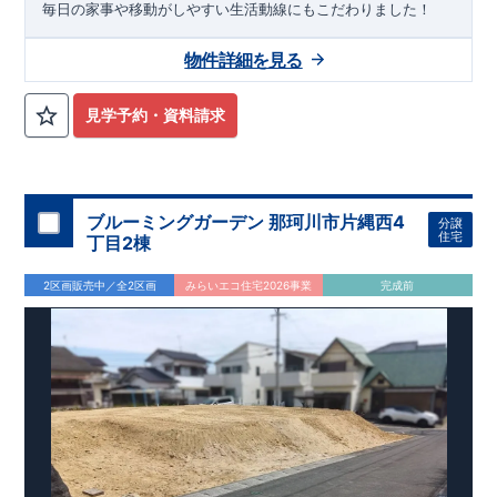
先着販売！
毎日の家事や移動がしやすい生活動線にもこだわりました！
ご興味をお持ちいただけましたら、
どうぞお気軽にお問い合わせください。
物件詳細を見る
資料請求・お電話いずれも可能です。
三島営業所直通: 0120-1081-15
■--■--■--■--■--■--■--■--■--■
見学予約・資料請求
ブルーミングガーデン 那珂川市片縄西4
分譲
住宅
丁目2棟
2区画販売中／全2区画
みらいエコ住宅2026事業
完成前