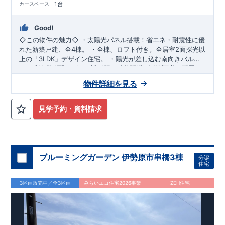
1台
カースペース
Good!
◇この物件の魅力◇
・
太陽光パネル搭載
！省エネ・耐震性に優
れた新築戸建、全4棟。 ・全棟、ロフト付き。
全居室2面採光以
上
の「3LDK」デザイン住宅。 ・陽光が差し込む
南向きバルコ
ニー
・西武池袋線「ひばりヶ丘」駅 徒歩21分(自転車8分)
有。2部屋から行き来可能。 ・玄関近くに洗面室を配置し
た、
​
◇ロケーション◇
帰宅動線良好
な間取り設計。 ・大型商業施設が徒歩圏内に
・東久留米市立第五小学校 徒歩9分 ・西
物件詳細を見る
揃い、
友ひばりが丘団地店 徒歩10分 ・イトーヨーカドー東久留米
利便性良好
な立地です。 ​
◇アクセス◇
・西武池袋線
「東久留米」駅 徒歩14分(自転車6分)
店 徒歩12分 ・南沢水辺公園 徒歩5分
◇ブルーミングガーデンのこだわり◇
【全棟自社一貫体制】
見学予約・資料請求
・誰が、何をしたか。が明確だからこそ、お客様の安心に繋が
ります。 ・設計、施工、営業が互いに協力しあい、最良のプラ
ンを提供いたします。 ・不要な中間マージンを抑えることで、
コストダウンに努めています。
【耐震等級3取得】
・東栄住宅
の建物は、国が定めた耐震等級で最高の3を取得。建築基準法
ブルーミングガーデン 伊勢原市串橋3棟
分譲
で定められた、｢数百年に一度発生する地震に対して、倒壊、崩
住宅
壊しない。｣という基準から、さらに1.5倍の耐震力を達成して
います。
【住宅性能評価ダブル取得】
・設計住宅性能評価：
3区画販売中／全3区画
みらいエコ住宅2026事業
ZEH住宅
建物設計段階で、国が認めた第三者機関が評価しています。 ・
建設住宅性能評価：評価を受けた図面通りに施工されている
か、建設までに、計4回のチェックが行われます。 図面や書類
上だけでなく、現場の施工状況を検査した上で、品質を保証し