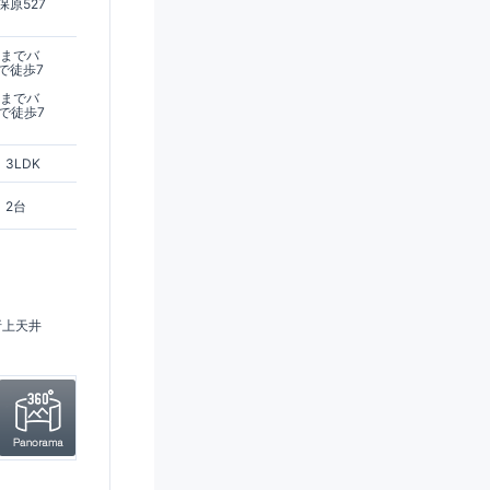
原527
駅までバ
で徒歩7
駅までバ
で徒歩7
3LDK
2台
折上天井