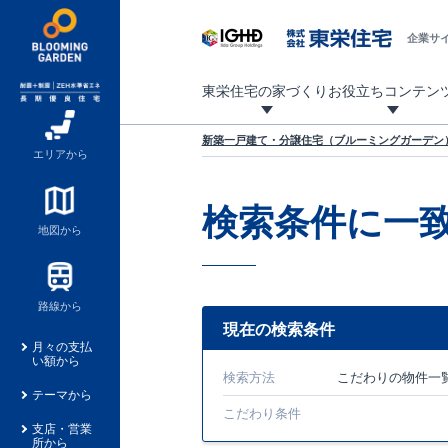
企業サ
東栄住宅の家づくり
お役立ちコンテン
地震に強い東栄住宅！ブルーミングガーデンは全棟住宅性能評価最高等級を取得！
「暮らしを豊かに」「帰ってきたくなる家」「お家時間を充実させたい」その想いから自社の設計士がお客様のニーズを反映した住み心地の良い新たな仕様を定期的にお届けしていきます。
設計から完成まで、国が定めた第三者機関が住宅性能を評価します
不動産（新築一戸建て・土地・条件付売地）購入は、各種手続きや見慣れない言葉などがたくさんあります。そんな不安もスッキリ解消！
東栄住宅に関する大切なキーワードの意味を一覧から見ることができます。
自社設計士考案の新仕様プロジェクト始動！
揺れに耐えるだけではなく、揺れ自体を低減し
ブルーミングガーデンは全棟住宅性能表示制度
家づくりのプロである業者さん、内情を知り尽くした東栄住宅の社員にも
現地見学するとメリットいっぱい！気になる物
家づくりのプロにも選ばれています
もっと暮らし快適プロジェクト
新築一戸建て・分譲住宅（ブルーミングガーデン）
エリアから
検索条件に一
地図から
路線から
現在の検索条件
月々の支払
い額から
検索方法
こだわり
の物件一
テーマから
こだわり条件
支店・営業
所から