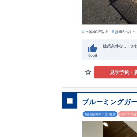
います。
■
アフ
期にわたり維持す
がございます。も
土地40坪以上
接道6m以上
建築条件なし！​
Good!
見学予約・
ブルーミングガー
1区画販売中／全3区画
みらいエコ住宅