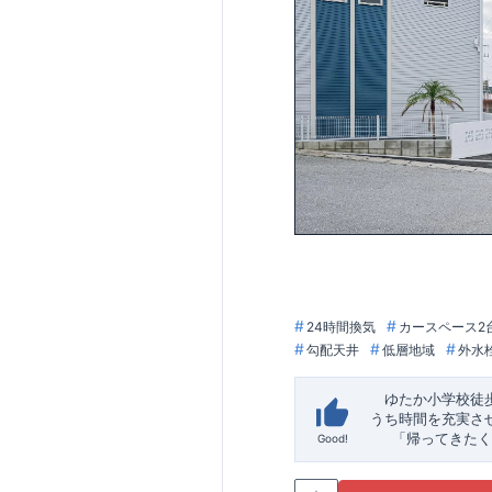
24時間換気
カースペース2
勾配天井
低層地域
外水
ゆたか小学校徒
うち時間を充実さ
「帰ってきたく
Good!
「おしゃれなら