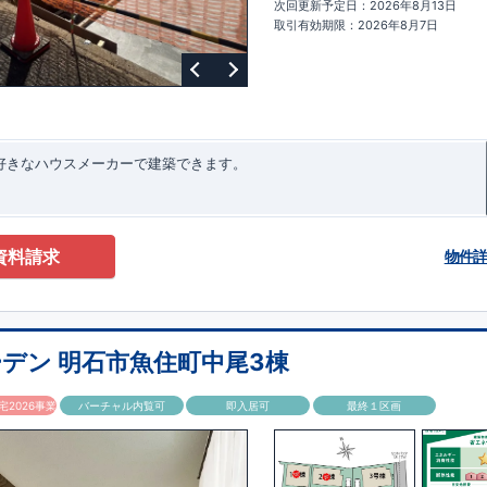
次回更新予定日：2026年8月13日
ターサポート
もっと詳しく
快適に暮らすことができる住宅の品質を長
取引有効期限：2026年8月7日
るには、定期的な点検を実施することが重要です。
最大
60
年間の保証制度
ちろん、定期点検以外でも万一不具合が発生した際は対応いたします。
お好きなハウスメーカーで建築できます。
資料請求
物件
デン 明石市魚住町中尾3棟
2026事業
バーチャル内覧可
即入居可
最終１区画