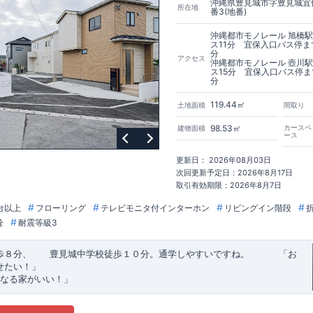
沖縄県豊見城市字豊見城宜保
所在地
番3(地番)
沖縄都市モノレール 旭橋
ス11分 宜保入口バス停ま
分
アクセス
沖縄都市モノレール 壺川
ス15分 宜保入口バス停ま
分
119.44㎡
土地面積
間取り
98.53㎡
カースペ
建物面積
ース
更新日： 2026年08月03日
次回更新予定日：2026年8月17日
取引有効期限：2026年8月7日
台以上
フローリング
テレビモニタ付インターホン
リビングイン階段
栓
耐震等級3
歩８分、 豊見城中学校徒歩１０分。通学しやすいですね。
​ ​ ​ ​
「お
せたい！」
なる家がいい！」
建売住宅もありかも！」