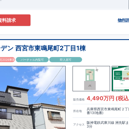
資料請求
物件
デン 西宮市東鳴尾町2丁目1棟
2026事業
バーチャル内覧可
即入居可
4,490万円 (税込
販売価格
兵庫県西宮市東鳴尾町２丁目
所在地
番13(地番)
阪神電鉄武庫川線 洲先駅
アクセス
3分