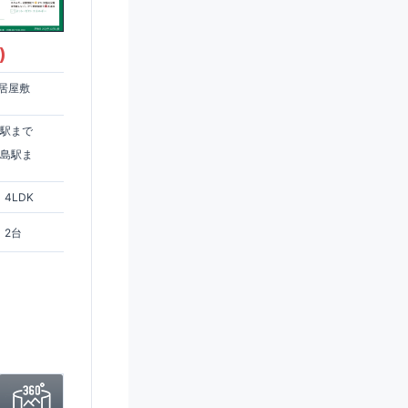
)
居屋敷
住駅まで
ヶ島駅ま
4LDK
2台