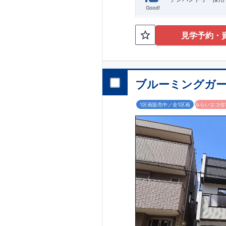
Good!
見学予約・
ブルーミングガー
1区画販売中／全1区画
みらいエコ住宅