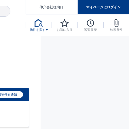
仲介会社様向け
マイページにログイン
物件を探す
お気に入り
閲覧履歴
検索条件
アした認定住宅です。
マンスには自信があります。
デザインテイストごとにサブブランドを開設し、意匠性の高い住宅を、よりわかりやすく、手の届きやすい形でご提案していきます。
東栄住宅では、お引渡し後最大10回の無料定期点検と最大60年間の品質保証を実施しています。
当サイトについて、ブルーミングガーデンシリーズに関して、東栄ホームサービス株式会社について。
デザインで、分譲住宅を変えていく。
着物件を通知