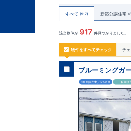
すべて
新築分譲住宅
917
917
該当物件が
件見つかりました。
物件をすべてチェック
チェ
ブルーミングガー
1区画販売中／全5区画
長期優