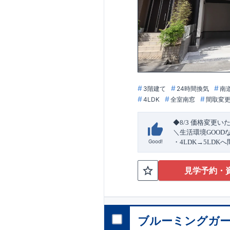
3階建て
24時間換気
南
4LDK
全室南窓
間取変
◆8/3
価格変更い
＼生活環境
GOOD
Good!
・4
LDK
→5
LDK
へ
ら行き来できる
続
・リビング全体を
見学予約・
・網戸
11万円
(
税込
↓クリックすると
2024
年グッドデ
○
フティダンパー」
消せる道」
○
第18
ブルーミングガー
エント
平日・休日ご内覧
ラ
ンス」
が
力の
ぜひお気軽にお問
1.5
倍の耐震性