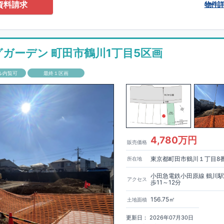
0-2201
（火・水曜日定休日、年末年始休み）
資料請求
物件
ありません！全棟標準搭載
床下換気システム・ガス衣類乾燥機・食洗器・宅
電子キー・浴室換気乾燥機・防犯ガラス
材は
防腐・防蟻性
を確保するため、構造用集成材に
ヒノキ
を使用しておりま
グガーデン 町田市鶴川1丁目5区画
もっと詳しく
「いい家を作って、きちんと手入れをして、長く大切に使う」
ル内覧可
最終１区画
、
国が定めた
7
つの厳しい技術基準をクリアした物件だけが認定を受けられ
て認定を受けるためには、国が定めた下記
7
つの技術基準をクリアする必要
住宅は全棟でクリア！①耐震性②劣化対策③維持管理性④住戸面積⑤省エネ
境⑦維持保全管理
して、住宅ローン金利優遇、固定資産税の減税、中古市場での売却時にも有
能評価ダブル取得
もっと詳しく
「設計」と「建設」のダブルで
4,780万円
販売価格
います！図面を第三者機関へ提出します。外部評価委員が建設中に
3
回、竣
査が行われます。構造の安定、劣化の軽減、維持管理への配慮、温熱環
東京都町田市鶴川１丁目8
所在地
空間アイディアを
ショート動画
で
費量（断熱等性能）の必須
す。
ここをクリッ
ク
4
分野、空気環境で、最高等級取得！
■
耐震等級
東栄住宅の建物は、国が定めた耐震最高等級
3
を取得。建築基準法に定め
小田急電鉄小田原線 鶴川
アクセス
歩11～12分
に一度発生する地震に対して、倒壊、崩壊しない｣という基準から、さらに
成しています。
■
耐風等級
2
災害時の損傷の受けにくさを評価されていま
156.75㎡
土地面積
定められている暴風による力（
500
年に
1
度）のさらに
1.2
倍の暴風に対して
ことで耐風最高等級
2
を取得しています。
■
自社一貫体制
もっと詳しく
東
更新日： 2026年07月30日
入れ、設計、施工、販売、メンテナンスまで、すべてのプロセスに携わって