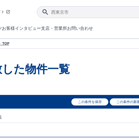
イト
ツ
お客様インタビュー
支店・営業所
お問い合わせ
てダメージを抑える制震技術。
4分野6項目で最高等級を取得！
ブルーミングガーデンは選ばれています。
件があったら行ってみよう！
ブルーミングガーデンは全棟で断熱等性能等級の「5」以上を標準取得しています。
東栄住宅では、地盤に特化した造成部門を社内に設置しお客様が安心して暮らせる土地をご提供するために、様々な取り組みを行っています。
声を大きくしてお伝えすることではないけど、実際に住んでみるとわかってくる。ブルーミングガーデンがこだわる「暮らしやすさ」を少しだけご紹介。
住宅にまつわるコラム。エリアから、キーワードから検索ができます。
室内空間を快適に保つ断熱性能
｢良い家を作って、きちんと手入れをして、長く大切に使う｣ことを目的とした、国が定めた7つの技術基準をクリ
ここまでやって低価格。コストパフォー
東栄住宅の特徴のひとつが自社一貫体制。土地の仕入れからお客様のご入居まで、東栄住宅のスタッフが携わっています。
東栄住宅の『分譲住宅』、『注文住宅』をご紹介いただくことでご紹介者様・ご成約いただいたお客様双方に特典をお贈りします。
TOP
致した
物件一覧
この条件を保存
この条件の新
覧