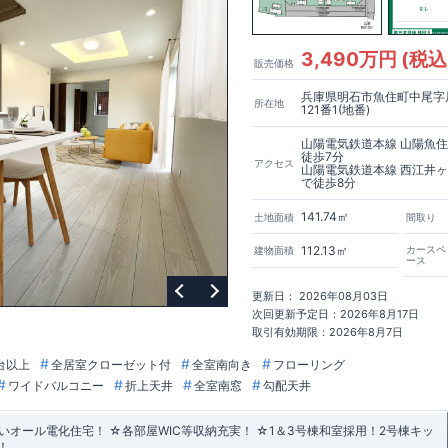
3,490万円 (税込
販売価格
兵庫県明石市魚住町中尾字
所在地
121番1(地番)
山陽電気鉄道本線 山陽魚
徒歩7分
アクセス
山陽電気鉄道本線 西江井
で徒歩8分
141.74㎡
土地面積
間取り
112.13㎡
カースペ
建物面積
ース
更新日： 2026年08月03日
次回更新予定日：2026年8月17日
取引有効期限：2026年8月7日
台以上
全居室クローゼット付
全室南向き
フローリング
ワイドバルコニー
折上天井
全室南窓
勾配天井
オール電化住宅！ ☆各部屋WIC等収納充実！ ☆1＆3号棟和室採用！2号棟キッ
！