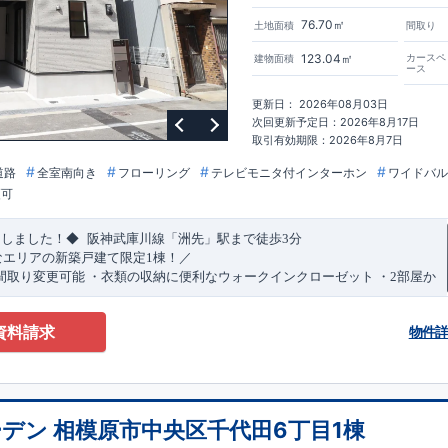
76.70㎡
土地面積
間取り
123.04㎡
カースペ
建物面積
ース
更新日： 2026年08月03日
次回更新予定日：2026年8月17日
取引有効期限：2026年8月7日
道路
全室南向き
フローリング
テレビモニタ付インターホン
ワイドバル
更可
​
​
たしました！◆
阪神武庫川線
「洲先」
駅まで
徒歩
3
分
なエリアの新築戸建て限定1棟！／
間取り変更可能
・衣類の収納に便利な
ウォークインクローゼット
・2部屋か
きバルコニー
・デザインと機能性を兼ね備えた
オープンサニタリー
irodori
​
​
見渡せる
対面キッチン
・お買い物施設（関西スーパー）
徒歩10分
(
約787ｍ
)
資料請求
物件
)
で設置可能！
（オプション）
特設ページにジャンプします↓
ザイン賞
3
プロジェクト同時受賞
・
「木造住宅用制震ダンパー/
東栄セー
・
「地盤改良工法/R-Evolve
パイル」
・
「宅地開発手法/
簡単に地図から
回キッズデザイン
賞
受賞
・
2024
年、東栄住宅の新たな空間提案
「マルチ
デン 相模原市中央区千代田6丁目1棟
可能です！
受賞いたしました！
○
耐震等級最高
等
級3
・数百年に一度の地震に耐える
​
い合わせください♪
！
・さらに繰り返しの地震に強い
西宮営業所
TEL
制震
：
0798-38-1246
ダンパー
採用で安心！
(
定休日：火・水・年末
○
BELS
・