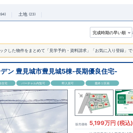
土地
894
23
ックした物件をまとめて「見学予約・資料請求」「お気に入り登録」で
デン 豊見城市豊見城5棟-長期優良住宅-
良住宅
バーチャル内覧可
即入居可
最終１区画
5,199万円 (税込
販売価格