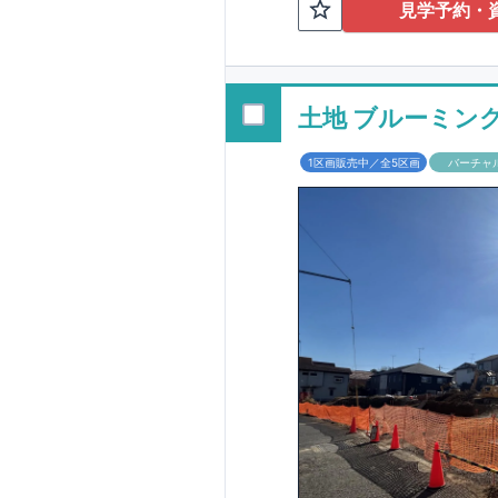
TEL:098-86
見学予約・
■
オプションでは
配ボックス・玄関
■
１階廻りの構造
す！
土地 ブルーミン
■
長期優良住宅
1区画販売中／全5区画
バーチャ
という考え方の下
る長期優良住宅。
長期優良住宅とし
があります。東栄
ルギー性⑥居住環
そのほかの魅力と
利です。
■
住宅性
性能を評価されて
工時に
1
回の現場検
■
当社こだわりの
境・エネルギー消
ご紹介していま
3
もっと詳しく
られた、｢数百年
1.5
倍の耐震力を達
す。建築基準法に
も損傷を生じない
栄住宅は土地の仕