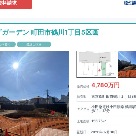
0-2201
（火・水曜日定休日、年末年始休み）
資料請求
物件
ありません！全棟標準搭載
床下換気システム・ガス衣類乾燥機・食洗器・宅
電子キー・浴室換気乾燥機・防犯ガラス
材は
防腐・防蟻性
を確保するため、構造用集成材に
ヒノキ
を使用しておりま
グガーデン 町田市鶴川1丁目5区画
もっと詳しく
「いい家を作って、きちんと手入れをして、長く大切に使う」
ル内覧可
最終１区画
、
国が定めた
7
つの厳しい技術基準をクリアした物件だけが認定を受けられ
て認定を受けるためには、国が定めた下記
7
つの技術基準をクリアする必要
住宅は全棟でクリア！①耐震性②劣化対策③維持管理性④住戸面積⑤省エネ
境⑦維持保全管理
して、住宅ローン金利優遇、固定資産税の減税、中古市場での売却時にも有
能評価ダブル取得
もっと詳しく
「設計」と「建設」のダブルで
4,780万円
販売価格
います！図面を第三者機関へ提出します。外部評価委員が建設中に
3
回、竣
査が行われます。構造の安定、劣化の軽減、維持管理への配慮、温熱環
東京都町田市鶴川１丁目8
所在地
空間アイディアを
ショート動画
で
費量（断熱等性能）の必須
す。
ここをクリッ
ク
4
分野、空気環境で、最高等級取得！
■
耐震等級
東栄住宅の建物は、国が定めた耐震最高等級
3
を取得。建築基準法に定め
小田急電鉄小田原線 鶴川
アクセス
歩11～12分
に一度発生する地震に対して、倒壊、崩壊しない｣という基準から、さらに
成しています。
■
耐風等級
2
災害時の損傷の受けにくさを評価されていま
156.75㎡
土地面積
定められている暴風による力（
500
年に
1
度）のさらに
1.2
倍の暴風に対して
ことで耐風最高等級
2
を取得しています。
■
自社一貫体制
もっと詳しく
東
更新日： 2026年07月30日
入れ、設計、施工、販売、メンテナンスまで、すべてのプロセスに携わって