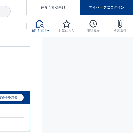
仲介会社様向け
マイページにログイン
物件を探す
お気に入り
閲覧履歴
検索条件
アした認定住宅です。
マンスには自信があります。
デザインテイストごとにサブブランドを開設し、意匠性の高い住宅を、よりわかりやすく、手の届きやすい形でご提案していきます。
東栄住宅では、お引渡し後最大10回の無料定期点検と最大60年間の品質保証を実施しています。
当サイトについて、ブルーミングガーデンシリーズに関して、東栄ホームサービス株式会社について。
デザインで、分譲住宅を変えていく。
着物件を通知