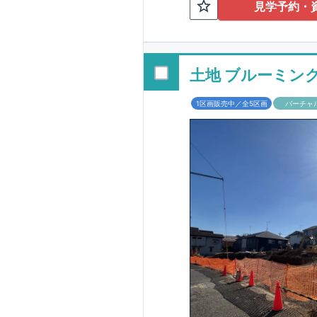
TEL:098-86
見学予約・
■
オプションでは
配ボックス・玄関
■
１階廻りの構造
す！
土地 ブルーミン
■
長期優良住宅
1区画販売中／全5区画
バーチャ
という考え方の下
る長期優良住宅。
長期優良住宅とし
があります。東栄
ルギー性⑥居住環
そのほかの魅力と
利です。
■
住宅性
性能を評価されて
工時に
1
回の現場検
■
当社こだわりの
境・エネルギー消
ご紹介していま
3
もっと詳しく
られた、｢数百年
1.5
倍の耐震力を達
す。建築基準法に
も損傷を生じない
栄住宅は土地の仕