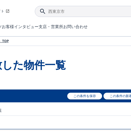
イト
ツ
お客様インタビュー
支店・営業所
お問い合わせ
てダメージを抑える制震技術。
4分野6項目で最高等級を取得！
ブルーミングガーデンは選ばれています。
件があったら行ってみよう！
ブルーミングガーデンは全棟で断熱等性能等級の「5」以上を標準取得しています。
東栄住宅では、地盤に特化した造成部門を社内に設置しお客様が安心して暮らせる土地をご提供するために、様々な取り組みを行っています。
声を大きくしてお伝えすることではないけど、実際に住んでみるとわかってくる。ブルーミングガーデンがこだわる「暮らしやすさ」を少しだけご紹介。
住宅にまつわるコラム。エリアから、キーワードから検索ができます。
室内空間を快適に保つ断熱性能
｢良い家を作って、きちんと手入れをして、長く大切に使う｣ことを目的とした、国が定めた7つの技術基準をクリ
ここまでやって低価格。コストパフォー
東栄住宅の特徴のひとつが自社一貫体制。土地の仕入れからお客様のご入居まで、東栄住宅のスタッフが携わっています。
東栄住宅の『分譲住宅』、『注文住宅』をご紹介いただくことでご紹介者様・ご成約いただいたお客様双方に特典をお贈りします。
TOP
致した
物件一覧
この条件を保存
この条件の新
覧