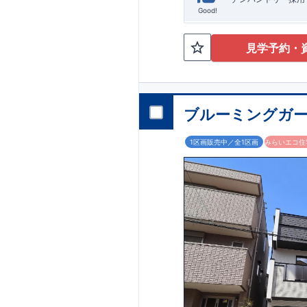
Good!
見学予約・
ブルーミングガー
1区画販売中／全1区画
みらいエコ住宅