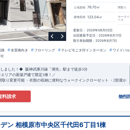
76.70㎡
土地面積
間取り
123.04㎡
カースペ
建物面積
ース
更新日： 2026年08月03日
次回更新予定日：2026年8月17日
取引有効期限：2026年8月7日
道路
全室南向き
フローリング
テレビモニタ付インターホン
ワイドバル
更可
​
​
たしました！◆
阪神武庫川線
「洲先」
駅まで
徒歩
3
分
なエリアの新築戸建て限定1棟！／
間取り変更可能
・衣類の収納に便利な
ウォークインクローゼット
・2部屋か
きバルコニー
・デザインと機能性を兼ね備えた
オープンサニタリー
irodori
​
​
見渡せる
対面キッチン
・お買い物施設（関西スーパー）
徒歩10分
(
約787ｍ
)
資料請求
物件
)
で設置可能！
（オプション）
特設ページにジャンプします↓
ザイン賞
3
プロジェクト同時受賞
・
「木造住宅用制震ダンパー/
東栄セー
・
「地盤改良工法/R-Evolve
パイル」
・
「宅地開発手法/
簡単に地図から
回キッズデザイン
賞
受賞
・
2024
年、東栄住宅の新たな空間提案
「マルチ
デン 相模原市中央区千代田6丁目1棟
可能です！
受賞いたしました！
○
耐震等級最高
等
級3
・数百年に一度の地震に耐える
​
い合わせください♪
！
・さらに繰り返しの地震に強い
西宮営業所
TEL
制震
：
0798-38-1246
ダンパー
採用で安心！
(
定休日：火・水・年末
○
BELS
・