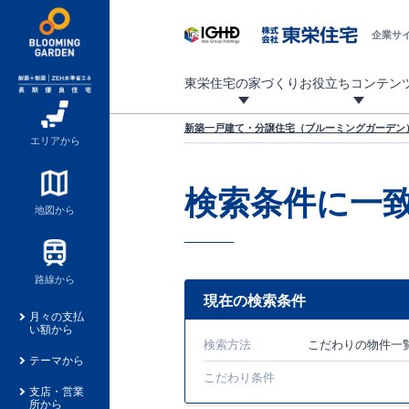
企業サ
東栄住宅の家づくり
お役立ちコンテン
地震に強い東栄住宅！ブルーミングガーデンは全棟住宅性能評価最高等級を取得！
「暮らしを豊かに」「帰ってきたくなる家」「お家時間を充実させたい」その想いから自社の設計士がお客様のニーズを反映した住み心地の良い新たな仕様を定期的にお届けしていきます。
設計から完成まで、国が定めた第三者機関が住宅性能を評価します
不動産（新築一戸建て・土地・条件付売地）購入は、各種手続きや見慣れない言葉などがたくさんあります。そんな不安もスッキリ解消！
東栄住宅に関する大切なキーワードの意味を一覧から見ることができます。
自社設計士考案の新仕様プロジェクト始動！
揺れに耐えるだけではなく、揺れ自体を低減し
ブルーミングガーデンは全棟住宅性能表示制度
家づくりのプロである業者さん、内情を知り尽くした東栄住宅の社員にも
現地見学するとメリットいっぱい！気になる物
家づくりのプロにも選ばれています
もっと暮らし快適プロジェクト
新築一戸建て・分譲住宅（ブルーミングガーデン）
エリアから
検索条件に一
地図から
路線から
現在の検索条件
月々の支払
い額から
検索方法
こだわり
の物件一
テーマから
こだわり条件
支店・営業
所から