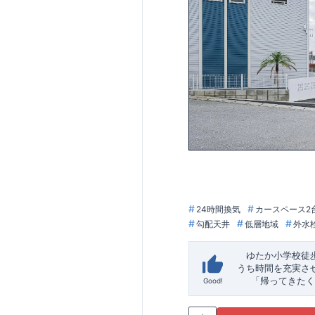
24時間換気
カースペース2
勾配天井
低層地域
外水
ゆたか小学校徒
うち時間を充実さ
「帰ってきたく
Good!
「おしゃれなら