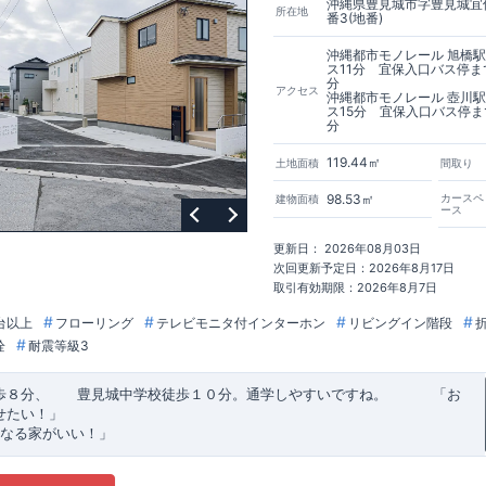
沖縄県豊見城市字豊見城宜保
所在地
番3(地番)
沖縄都市モノレール 旭橋
ス11分 宜保入口バス停ま
分
アクセス
沖縄都市モノレール 壺川
ス15分 宜保入口バス停ま
分
119.44㎡
土地面積
間取り
98.53㎡
カースペ
建物面積
ース
更新日： 2026年08月03日
次回更新予定日：2026年8月17日
取引有効期限：2026年8月7日
台以上
フローリング
テレビモニタ付インターホン
リビングイン階段
栓
耐震等級3
歩８分、 豊見城中学校徒歩１０分。通学しやすいですね。
​ ​ ​ ​
「お
せたい！」
なる家がいい！」
建売住宅もありかも！」