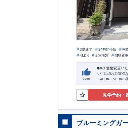
3階建て
24時間換気
南
4LDK
全室南窓
間取変
◆8/3
価格変更い
＼生活環境
GOOD
Good!
・4
LDK
→5
LDK
へ
ら行き来できる
続
・リビング全体を
見学予約・
・網戸
11万円
(
税込
↓クリックすると
2024
年グッドデ
○
フティダンパー」
消せる道」
○
第18
ブルーミングガー
エント
平日・休日ご内覧
ラ
ンス」
が
力の
ぜひお気軽にお問
1.5
倍の耐震性