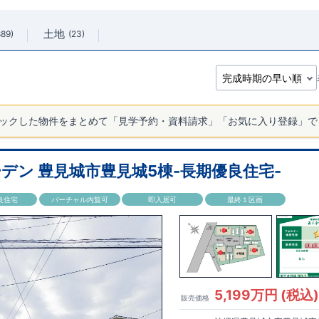
土地
889
23
ックした物件をまとめて「見学予約・資料請求」「お気に入り登録」で
デン 豊見城市豊見城5棟-長期優良住宅-
良住宅
バーチャル内覧可
即入居可
最終１区画
5,199万円 (税込
販売価格