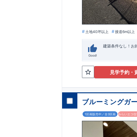
います。
■
アフ
期にわたり維持す
がございます。も
土地40坪以上
接道6m以上
建築条件なし！​
Good!
見学予約・
ブルーミングガー
1区画販売中／全3区画
みらいエコ住宅