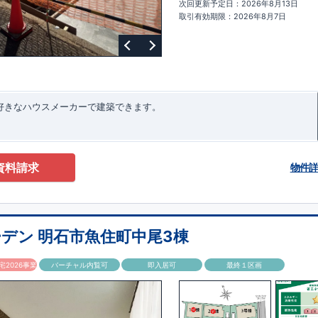
次回更新予定日：2026年8月13日
ターサポート
もっと詳しく
快適に暮らすことができる住宅の品質を長
取引有効期限：2026年8月7日
るには、定期的な点検を実施することが重要です。
最大
60
年間の保証制度
ちろん、定期点検以外でも万一不具合が発生した際は対応いたします。
お好きなハウスメーカーで建築できます。
資料請求
物件
デン 明石市魚住町中尾3棟
2026事業
バーチャル内覧可
即入居可
最終１区画