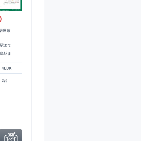
)
居屋敷
住駅まで
ヶ島駅ま
4LDK
2台