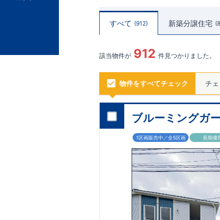
すべて
新築分譲住宅
912
912
該当物件が
件見つかりました。
物件をすべてチェック
チェ
ブルーミングガー
1区画販売中／全5区画
長期優