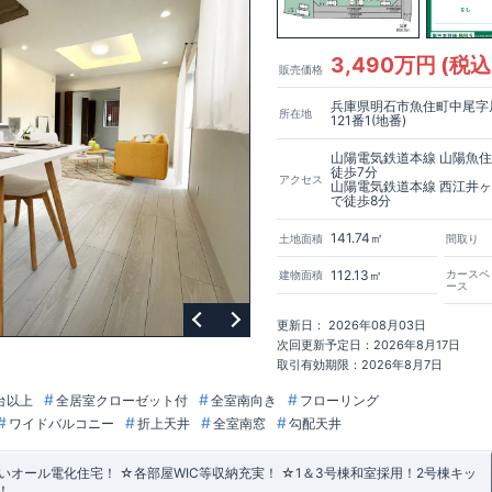
3,490万円 (税込
販売価格
兵庫県明石市魚住町中尾字
所在地
121番1(地番)
山陽電気鉄道本線 山陽魚
徒歩7分
アクセス
山陽電気鉄道本線 西江井
で徒歩8分
141.74㎡
土地面積
間取り
112.13㎡
カースペ
建物面積
ース
更新日： 2026年08月03日
次回更新予定日：2026年8月17日
取引有効期限：2026年8月7日
台以上
全居室クローゼット付
全室南向き
フローリング
ワイドバルコニー
折上天井
全室南窓
勾配天井
オール電化住宅！ ☆各部屋WIC等収納充実！ ☆1＆3号棟和室採用！2号棟キッ
！