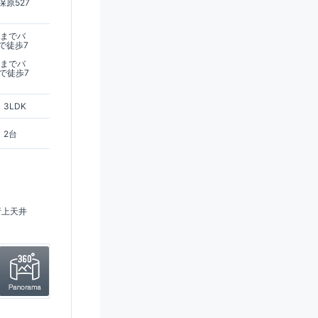
原527
駅までバ
で徒歩7
駅までバ
で徒歩7
3LDK
2台
折上天井