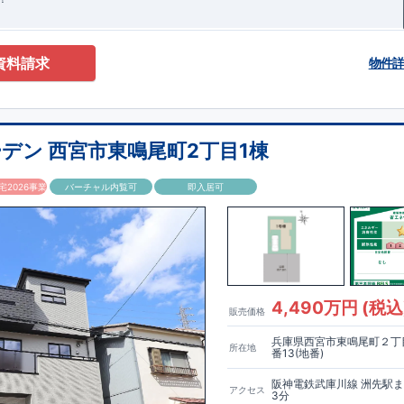
資料請求
物件
デン 西宮市東鳴尾町2丁目1棟
2026事業
バーチャル内覧可
即入居可
4,490万円 (税込
販売価格
兵庫県西宮市東鳴尾町２丁目
所在地
番13(地番)
阪神電鉄武庫川線 洲先駅
アクセス
3分