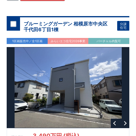
住宅用制震ダンパー/
東栄セーフティダンパー」
・
「地盤改良
工法/R-Evolve
パイル」
・
「宅地開発手法/
簡単に地図から消
せる道」
平日・休日ご内覧可能です！
○
第18
回キッズデザイン
賞
受賞
・
2024
年、東栄住宅
の新たな空間提案
ぜひお気軽にお問い合わせください♪
「マルチエント
ラ
ンス」
西宮営業所
が受賞いたしまし
TEL
：
0798-
ブルーミングガーデン 相模原市中央区
分譲
​
た！
38-1246
○
耐震等級最高
(
定休日：火・水・年末年始
等
級3
・数百年に一度の地震に耐える力
)
住宅
千代田6丁目1棟
の
1.5
倍の耐震性！
・さらに繰り返しの地震に強い
制震
ダンパ
ー
採用で安心！
○
BELS
・エコ住宅としての性能評価を全号棟
1区画販売中／全1区画
みらいエコ住宅2026事業
バーチャル内覧可
が取得しています！
○
住宅性能評価ダブ
ル
取得
・『設計』住
宅性能評価…建物設計段階で、国が認めた第三者機関が評価し
ております。
・『建設』住宅性能評価…評価を受けた図面通
りに施工されているか、建設までに計
4
回チェックが行われま
す。
3,490万円 (税込)