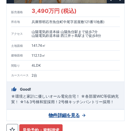
3,490万円 (税込)
販売価格
兵庫県明石市魚住町中尾字居屋敷121番1(地番)
所在地
山陽電気鉄道本線 山陽魚住駅まで徒歩7分
アクセス
山陽電気鉄道本線 西江井ヶ島駅まで徒歩8分
141.74㎡
土地面積
112.13㎡
建物面積
4LDK
間取り
2台
カースペース
Good!
☆環境と家計に優しいオール電化住宅！ ☆各部屋WIC等収納充
実！ ☆1＆3号棟和室採用！2号棟キッチンパントリー採用！
物件詳細を見る
見学予約・資料請求