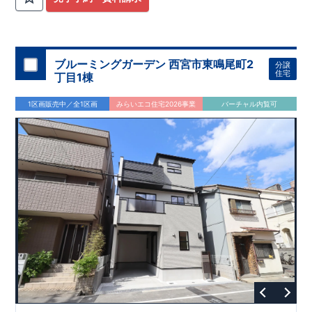
ブルーミングガーデン 西宮市東鳴尾町2
分譲
住宅
丁目1棟
1区画販売中／全1区画
みらいエコ住宅2026事業
バーチャル内覧可