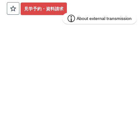
公園も身近にあり、快適な新生活が始められます♪
見学予約・資料請求
​◇アクセス◇
​・JR横浜線「矢部」駅まで徒歩22分
◇ロケーション◇
・相模原市立大野北小学校 徒歩22分
ブルーミングガーデン 豊田市山之手9丁
分譲
・コープときわ店 徒歩9分
住宅
目1棟
・フードワン淵野辺店 徒歩20分
​・セブンイレブン町田常盤店 徒歩11分
1区画販売中／全1区画
みらいエコ住宅2026事業
バーチャル内覧可
◇ブルーミングガーデンのこだわり◇
【全棟自社一貫体制】
・誰が、何をしたか。が明確だからこそ、お客様の安心に繋が
ります。
・設計、施工、営業が互いに協力しあい、最良のプランを提供
いたします。
・不要な中間マージンを抑えることで、コストダウンに努めて
います。
【耐震等級3取得】
・東栄住宅の建物は、国が定めた耐震等級で最高の3を取得。
建築基準法で定められた、｢数百年に一度発生する地震に対し
て、倒壊、崩壊しない。｣という基準から、さらに1.5倍の耐震
力を達成しています。
【住宅性能評価ダブル取得】
・設計住宅性能評価：建物設計段階で、国が認めた第三者機関