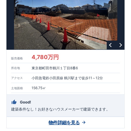
能を評価されています！図面を第三者機関へ提出します。外部
■
当社こだわりの空間アイディアを
ショート動画
で
評価委員が建設中に
ご紹介しています。
3
回、竣工時に
ここをクリッ
1
回の現場検査が行われま
ク
す。構造の安定、劣化の軽減、維持管理への配慮、温熱環境・
エネルギー消費量（断熱等性能）の必須
4
分野、空気環境で、最
高等級取得！
■
耐震等級
3
もっと詳しく
東栄住宅の建物
は、国が定めた耐震最高等級
3
を取得。建築基準法に定められ
た、｢数百年に一度発生する地震に対して、倒壊、崩壊しない｣
という基準から、さらに
1.5
倍の耐震力を達成しています。
■
耐
風等級
2
災害時の損傷の受けにくさを評価されています。建築
基準法に定められている暴風による力（
500
年に
1
度）のさらに
4,780万円
販売価格
1.2
倍の暴風に対しても損傷を生じないことで耐風最高等級
2
を
取得しています。
■
自社一貫体制
もっと詳しく
東栄住宅は土
東京都町田市鶴川１丁目8番6
所在地
地の仕入れ、設計、施工、販売、メンテナンスまで、すべての
プロセスに携わっています。
■
アフターサポート
もっ
小田急電鉄小田原線 鶴川駅まで徒歩11～12分
アクセス
と詳しく
快適に暮らすことができる住宅の品質を長期にわたり
維持するには、定期的な点検を実施することが重要です。
最大
156.75㎡
土地面積
60
年間の保証制度がございます。もちろん、定期点検以外でも
万一不具合が発生した際は対応いたします。
Good!
建築条件なし！​お好きなハウスメーカーで建築できます。
物件詳細を見る