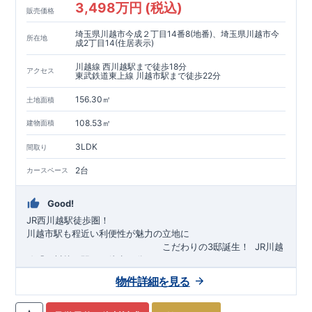
3,498万円 (税込)
販売価格
埼玉県川越市今成２丁目14番8(地番)、埼玉県川越市今
所在地
成2丁目14(住居表示)
川越線 西川越駅まで徒歩18分
アクセス
東武鉄道東上線 川越市駅まで徒歩22分
156.30㎡
土地面積
108.53㎡
建物面積
3LDK
間取り
2台
カースペース
Good!
JR西川越駅徒歩圏！
川越市駅も程近い利便性が魅力の立地に
​
こだわりの3邸誕生！
​
JR川越
線「
西川越
」駅まで徒歩18
分
​
​◆子育て環境良好！
​
今成小学校
自転車約6分（約1430ｍ）
まで徒歩9分、
富士見中学校
​ ​
物件詳細を見る
東武東上線「
まで徒歩24分！
川越市
​
幼稚園、保育園までは
」駅まで徒歩22
分
​
徒歩3分
圏内！
​
◆
広々とした敷地！
​
敷地は
34～40坪超
自転車約7分（約1740ｍ）
！
​
LDKは
16～19
帖
！
​