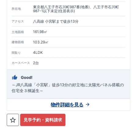
東京都八王子市石川町987番(地番)、八王子市石川町
所在地
987-1以下未定(住居表示)
八高線 小宮駅まで徒歩13分
アクセス
161.98㎡
土地面積
103.29㎡
建物面積
4LDK
間取り
2台
カースペース
Good!
～JR八高線「小宮駅」徒歩13分の好立地に太陽光パネル搭載の
住宅全３棟誕生～
物件詳細を見る
見学予約・資料請求