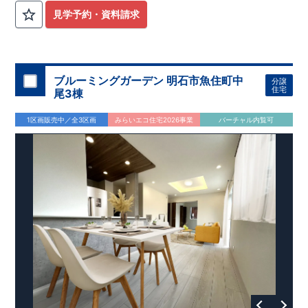
見学予約・資料請求
ブルーミングガーデン 明石市魚住町中
分譲
住宅
尾3棟
1区画販売中／全3区画
みらいエコ住宅2026事業
バーチャル内覧可