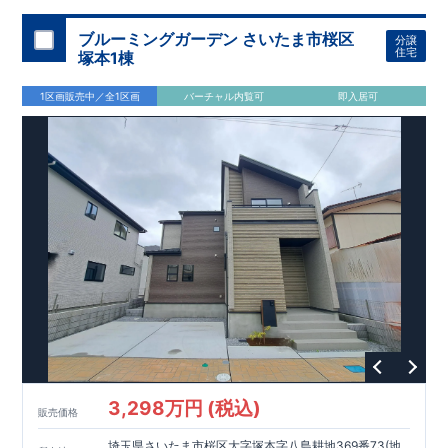
加須 徒歩
13
分
間取りのポイント
ブルーミングガーデン さいたま市桜区
分譲
LDK
約
19.5
帖
​陽当たりよく開放
■ 1
号棟
のゆとりあるリビング
住宅
塚本1棟
感があります。
■
共通
1区画販売中／全1区画
バーチャル内覧可
即入居可
・主寝室は将来仕切れる可変型プラン
・
2
階洋室
2
部屋にウォー
クインクローゼット設置
住宅設備のポイント
■
太陽光発電（フラットプラン）採用
月額サービス料
0
円で利用可
能
■
ホテルライクで実用的な洗面空間
（
オープンサニタリーirodori
/
詳細ページへ）
家計にやさしい住宅性能
■
長期優良住宅
住宅ローン控除額の優遇、
固定資産税の減額期間
延長など
税制面でのメリットが受けられます。
■
耐震等級
３
＋
制震ダンパー
建築基準法の
1.5
倍の耐震性。
地震保
険の割引（最大
50
％）対象です。
​ ​
​
現地のご案内・資料請求 受付中
■完成済みにつき、
実際の
​
​
建物・設備・間取りを
現地にてご確認いただけます。
ま
ずはお気軽にお問い合わせください。
3,298万円 (税込)
TEL
：
0120-44-1081
販売価格
（
9:30
～
18:30
／火水曜休み）
スマートフォンで見やすい特設サイトはこちら
埼玉県さいたま市桜区大字塚本字八島耕地369番73(地