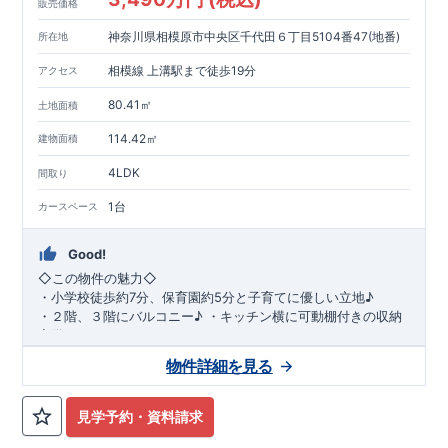
販売価格
神奈川県相模原市中央区千代田６丁目5104番47(地番)
所在地
相模線 上溝駅まで徒歩19分
アクセス
80.41㎡
土地面積
114.42㎡
建物面積
4LDK
間取り
1台
カースペース
Good!
◇
この物件の魅力
◇
・
小学校徒歩約
7
分、保育園約
5
分と子育てに優しい立地♪
・２階、３階にバルコニー♪
・キッチン横に可動棚付きの収納
完備。
・家族で過ごすこともできるワイドバルコニー完備。
◇
アクセ
物件詳細を見る
ス
◇
JR
相模線「上溝」駅
徒歩
19
分
◇
ロケーション
◇
・相模原市立星が丘小学校
徒歩
7
分
・オーケ
ー相模原店
徒歩
4
分
・業務スーパー相
見学予約・資料請求
模原店
徒歩
12
分
・やまうち医院 徒歩
4
分
・セブン
イレブン星ヶ丘店 徒歩
4
分