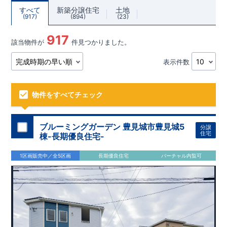
すべて
新築分譲住宅
土地
917
894
23
917
該当物件が
件見つかりました。
表示件数
物件をすべてチェック
ブルーミングガーデン 豊見城市豊見城5
分譲
住宅
棟-長期優良住宅-
1区画販売中／全5区画
長期優良住宅
バーチャル内覧可