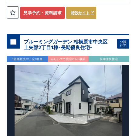
ローゼット】
私服通勤でお洋服をたくさんお持ちの方や、
流行ファッション
見学予約・資料請求
特設サイト
​​
がお好きな方にもおすすめ
♪
【全居室クローゼット完備】
​​
お子様のお洋服の収納にも困らない
☆
【２階の廊下収納】
​
生活感の出る掃除機や、
日用品などのアイテムを目隠し収納が
​​
​
できる
♪
【床下収納】
【大容量シューズクローゼット】
などの、あったらうれしい収納完備
☆
ブルーミングガーデン 相模原市中央区
分譲
,
[2]
対面キッチンには、食洗器搭載
★
住宅
上矢部2丁目1棟-長期優良住宅-
”
”
配膳・後片付け
が便利な
対面キッチン
には、
生活感を感じさせない
ビルトイン食洗器
を搭載
1区画販売中／全1区画
みらいエコ住宅2026事業
長期優良住宅
,
[4]
上部吹抜け
明るく開放的な空間を演出
♪
◎
暮らしに寄り添う住環境
◎
～徒歩圏内～
教育環境
／コンビニ
/
ドラッグストア
／
公園
■周辺環境■
【教育施設】
593m
8
​
せんだん保育園 約
（徒歩
分）
新磯保育園 約
784m
10
715m
9
​
​相陽中
（徒歩
分）
新磯小学校 約
（徒歩
分）
学
m
25
​
校 約2000
（徒歩
分）
【買い物施設】
556m
7
​
ローソン相模原磯部店 約
（徒歩
分）
ファミリーマート
1100m
4
​
座間一丁目店 約
（徒歩
1
分）
ドラッグセイムス座間