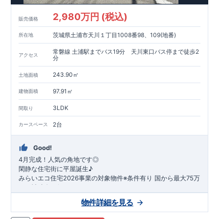
2,980万円 (税込)
販売価格
茨城県土浦市天川１丁目1008番98、109(地番)
所在地
常磐線 土浦駅までバス19分 天川東口バス停まで徒歩2
アクセス
分
243.90㎡
土地面積
97.91㎡
建物面積
3LDK
間取り
2台
カースペース
Good!
4月完成！人気の角地です◎
閑静な住宅街に平屋誕生♪
​みらいエコ住宅2026事業の対象物件※条件有り
​
国
から最大75万
円の補助金が得られます！
​※補助金額より事務手数料として99000 円（税込）及び振込手
物件詳細を見る
数料が差し引かれます。
★魅力的な間取り★
​・
玄関から
直接洗面所・浴室
へアクセスで
きる動線の為、