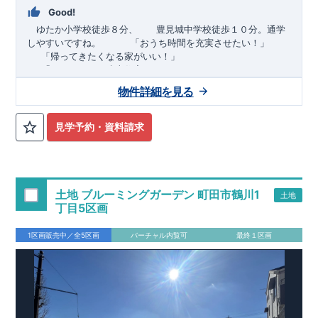
Good!
ゆたか小学校徒歩８分、 豊見城中学校徒歩１０分。通学
しやすいですね。
​ ​ ​ ​
「おうち時間を充実させたい！」
「帰ってきたくなる家がいい！」
「おしゃれなら建売住宅もありかも！」
物件詳細を見る
TEL:098-860-2201
（火・水曜日定休日、年末年始休み）
■
オプションではありません！全棟標準搭載
床下換気システ
見学予約・資料請求
ム・ガス衣類乾燥機・食洗器・宅配ボックス・玄関電子キー・
浴室換気乾燥機・防犯ガラス
■
１階廻りの構造材は
防腐・防蟻性
を確保するため、構造用集
成材に
ヒノキ
を使用しております！
土地 ブルーミングガーデン 町田市鶴川1
土地
■
長期優良住宅
もっと詳しく
「いい家を作って、きちんと手
丁目5区画
入れをして、長く大切に使う」という考え方の下、
国が定めた
7
つの厳しい技術基準をクリアした物件だけが認定を受けられる
1区画販売中／全5区画
バーチャル内覧可
最終１区画
長期優良住宅。
長期優良住宅として認定を受けるためには、国が定めた下記
7
つ
の技術基準をクリアする必要があります。東栄住宅は全棟でク
リア！①耐震性②劣化対策③維持管理性④住戸面積⑤省エネル
ギー性⑥居住環境⑦維持保全管理
そのほかの魅力として、住宅ローン金利優遇、固定資産税の減
税、中古市場での売却時にも有利です。
■
住宅性能評価ダブル
取得
もっと詳しく
「設計」と「建設」のダブルで性