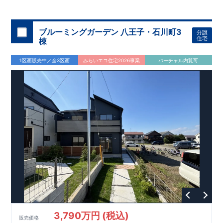
◇
ブルーミングガーデンのこだわり
◇
【全棟自社一貫体制】
・誰が、何をしたか。が明確だからこそ、お客様の安心に繋が
ります。
・設計、施工、営業が互いに協力しあい、最良のプラ
ブルーミングガーデン 八王子・石川町3
分譲
ンを提供いたします。
・東栄住宅では、お引渡し後最大
・不要な中間マージンを抑えることで、
10
回の無料定期点検と、
60
年
住宅
棟
コストダウンに努めています。
間の品質保証を実施。お引渡しからが本当のお付き合いだと考
【耐震等級3
取得】
・東栄住宅
の建物は、国が定めた耐震等級で
え、アフターサービスを外部の業者に委託せず、東栄住宅グル
3
を取得。建築基準法で定め
1区画販売中／全3区画
みらいエコ住宅2026事業
バーチャル内覧可
られた、｢数百年に一度発生する地震に対して、倒壊、崩壊しな
ープ「東栄ホームサービス株式会社」にて責任をもって対応い
い。｣という基準から、さらに
たします。
1.5
倍の耐震力を達成していま
す。
【住宅性能評価ダブル取得】
・設計住宅性能評価：建物
設計段階で、国が認めた第三者機関が評価しています。
・建設
住宅性能評価：評価を受けた図面通りに施工されているか、建
設までに、計
4
回のチェックが行われます。
図面や書類上だけ
でなく、現場の施工状況を検査した上で、品質を保証していま
す。
【充実のアフターサポート】
3,790万円 (税込)
販売価格