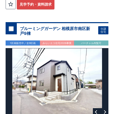
外から帰ってきたお子様も
お部屋を汚さず
に安心です♪
見学予約・資料請求
​・
キッチンには
食器洗い機完備
◎家事の
負担軽減
に！
・キッチン横に
パントリー付き♪
​・オープンサニタリーirodori採用！
​
段差のない
シームアンダーボウル仕様で
お手入れ簡単◎
​・主寝室には
アクセントクロス
使用♪
ブルーミングガーデン 相模原市南区新
分譲
住宅
戸9棟
​↓↓クリックで詳細ご紹介
◆充実の
アフターサポート
◆
1区画販売中／全9区画
みらいエコ住宅2026事業
バーチャル内覧可
​東栄住宅では、お引き渡し後最大4回の無料点検と、最長60年
間の品質保証を実施。
​お引き渡しからが本当のお付き合いだと考え、アフターサービ
スを外部の業者に委託せず、
​東栄住宅グループ「東栄ホームサービス株式会社」にて責任を
もって対応いたします。
​​↓↓クリックで詳細ご紹介
◆
長期優良住宅
【済】◆
​当物件は国から定められた7つの技術基準をクリアした認定住
宅！
​住宅ローンの金利優遇、税金面の優遇が得られるなどの、金銭
的メリットが大きいのも魅力です。
​東栄住宅はパワービルダーで所得数No.1です！