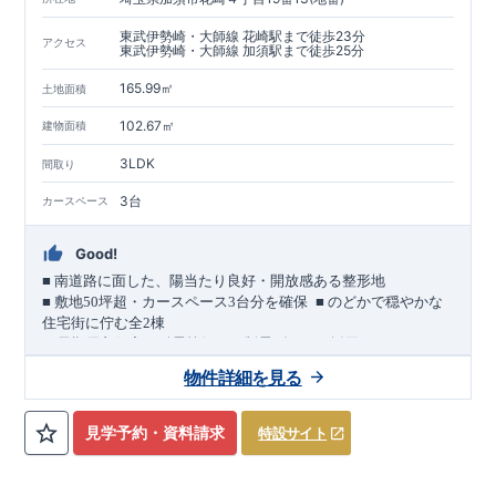
東武伊勢崎・大師線 花崎駅まで徒歩23分
アクセス
東武伊勢崎・大師線 加須駅まで徒歩25分
165.99㎡
土地面積
102.67㎡
建物面積
3LDK
間取り
3台
カースペース
Good!
■
南道路に面した、陽当たり良好・開放感ある整形地
​
■
敷地
50
坪超・カースペース
3
台分を確保
■
のどかで穏やかな
住宅街に佇む全
2
棟
（長期優良住宅／耐震等級３・制震ダンパー採用）
車道
7.0m
南道路
12.0m
（歩道含む・
）に面した、
開放感と陽当
物件詳細を見る
たりに恵まれた立地。
約
12m
超
南北に長い整形地を活かし、
建物南側には
の奥行きが
あり、
採光・通風・プライバシー性にも配慮した敷地計画で
見学予約・資料請求
特設サイト
す。
3
■
買物施設が徒歩圏内
・ローソン 徒歩
分
・ドラッグストアコ
スモス 徒歩約
10
分
・クスリのアオキ 徒歩約
10
分
・ビバモール