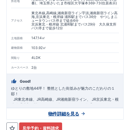
https://www.e-blooming.com/bukken/60075018/
所在地
番)、埼玉県さいたま市桜区大字塚本369-73(住居表示)
東北本線,高崎線,湘南新宿ライン宇須,湘南新宿ライン高
海,京浜東北・根岸線 浦和駅までバス36分 やつしまニ
ュータウンバス停まで徒歩6分
アクセス
京浜東北・根岸線 北浦和駅までバス29分 大久保支所
バス停まで徒歩12分
147.14㎡
土地面積
103.92㎡
建物面積
4LDK
間取り
2台
カースペース
Good!
ゆとりの敷地44坪！
​
整然とした街並みが魅力のこだわりの１
邸！
​ ​ ​
JR東北本線、JR高崎線、
JR湘南新宿ライン、
JR京浜東北・根
岸線「
浦和
」駅までバス36
分
バス停「
やつしまニュー
タウン
」まで徒歩6
分
​ ​
JR京浜東北・根岸線
「
北浦和
」駅までバ
物件詳細を見る
ス29
​◆子育て環境良好！
分
​
大久保小学校
バス停
まで徒歩12分、
「
大久保支所
大久保
」まで徒歩
中学
12分​
校
まで徒歩12分！
​
​◆設計・建設性能評価ｗ取得！
​
幼稚園、保育園までは
​
◎性能評価とは
徒歩20分
圏内！
​​
【
​
◆
設
計
広々とした敷地！
住宅性能評価】
​
​
敷地は
建物設計段階で、国が定めた
44坪超
！
​
LDKは
18
帖
！
​
第三者機
4LDK
の
見学予約・資料請求