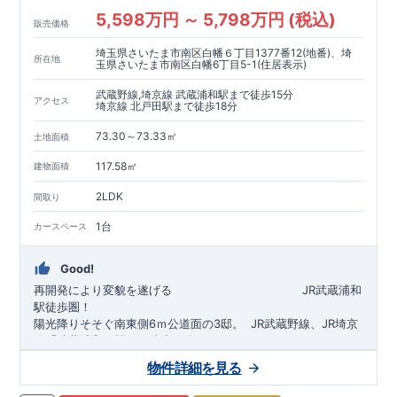
5,598万円 ～ 5,798万円 (税込)
販売価格
埼玉県さいたま市南区白幡６丁目1377番12(地番)、埼
所在地
玉県さいたま市南区白幡6丁目5-1(住居表示)
武蔵野線,埼京線 武蔵浦和駅まで徒歩15分
アクセス
埼京線 北戸田駅まで徒歩18分
73.30～73.33㎡
土地面積
117.58㎡
建物面積
2LDK
間取り
1台
カースペース
Good!
再開発により変貌を遂げる
​
JR武蔵浦和
駅徒歩圏！
陽光降りそそぐ南東側6ｍ公道面の3邸。
​
JR武蔵野線、JR埼京
線「
武蔵浦和
」駅まで徒歩15
分
​
自転車で約5分
物件詳細を見る
​◆設計・建設性能評価ｗ取得！
JR埼京線
「
北戸田
​
」駅まで徒歩18分​
◎性能評価とは
​​
​
【
設計
住
宅性能評価】
​
建物設計段階で、国が定めた
自転車で約6分
第三者機関
が