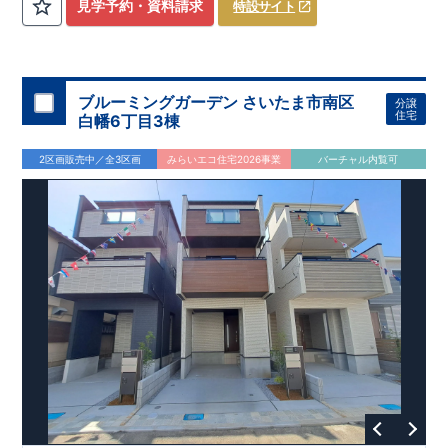
​
3（4）
​◆設計・建設性能評価ｗ取得！
LDK～4LDK
の間取りプラン採用！
​
◎性能評価とは
​
​◆こだわりの内
​​
【
設計
見学予約・資料請求
特設サイト
住宅性能評価】
装！
​
2階洋室のうち一室は
​
建物設計段階で、国が定めた
開放的な勾配天井
！
​
全居室
第三者機関
クロ
が評価しております！ ​ 【
ーゼット付き！ ​ リビングはおしゃれな
建設
住宅性能評価】
折上天井
​
♪
​
​◆充実し
第三者
機関
た設備！
により、建物完成までに
​
雨の日でも洗濯物が干せる
計4回
の検査が行われます！
室内物干し
​
浴室乾燥
​
​ ◎
この住宅の評価
暖房機
付き！
​
​
国が定めた
食洗機
付きシステムキッチン！
耐震等級で最高の３
​
平日、休日
を取得！
地
震に強い
時間帯問わずご案内可能です！
住宅です！
​
冬は暖かく夏は涼しくて快適♪ 省エネ
​
お気軽にお問い合わせくださ
ブルーミングガーデン さいたま市南区
分譲
に優れた
い！
​
【お問い合わせ】TEL：
断熱等性能５
を取得！
048-710-5571
​ ​
その他項目も評価を受けて
(営業時間 9:30～
住宅
白幡6丁目3棟
おり、
18:30 火水定休日)
性能に特化した
住宅です！
2区画販売中／全3区画
みらいエコ住宅2026事業
バーチャル内覧可