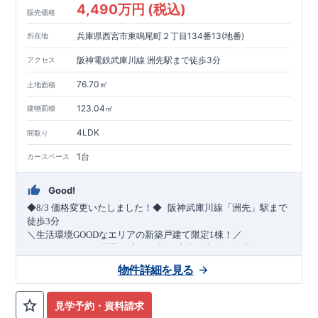
4,490万円 (税込)
販売価格
兵庫県西宮市東鳴尾町２丁目134番13(地番)
所在地
阪神電鉄武庫川線 洲先駅まで徒歩3分
アクセス
76.70㎡
土地面積
123.04㎡
建物面積
4LDK
間取り
1台
カースペース
Good!
​
◆8/3
価格変更いたしました！◆
阪神武庫川線
「洲先」
駅まで
​
徒歩
3
分
＼生活環境
GOOD
なエリアの新築戸建て限定1棟！／
・4
LDK
→5
LDK
へ
間取り変更可能
・衣類の収納に便利な
ウォー
クインクローゼット
・2部屋から行き来できる
続きバルコニー
物件詳細を見る
・デザインと機能性を兼ね備えた
オープンサニタリー
irodori
・
​
リビング全体を見渡せる
・網戸
11万円
(
税込
)
で設置可能！
対面キッチン
（オプション）
・お買い物施設（関西ス
​
ーパー）
↓クリックすると特設ページにジャンプします↓
徒歩10分
(
約787ｍ
)
見学予約・資料請求
2024
年グッドデザイン賞
3
プロジェクト同時受賞
○
・
「木造