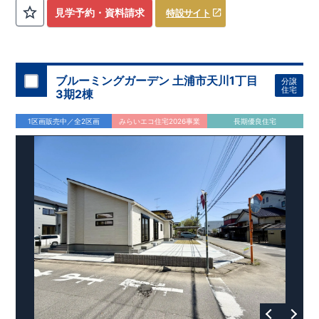
評価しております！ ​ 【
建設
住宅性能評価】
​
第三者機
見学予約・資料請求
特設サイト
関
​◆子育て環境良好！
により、建物完成までに
​
辻小学校
計4回
まで徒歩8分、
の検査が行われます！
内谷中学校
​
​ ◎こ
まで
の住宅の評価
徒歩9分！
​
幼稚園、保育園までは
​
国が定めた
耐震等級で最高の３
徒歩6分
圏内！
を取得！
​
◆
南東側6
地震
に強い
ｍ公道面！
住宅です！
​
陽光降りそそぐ明るい室内！
​
冬は暖かく夏は涼しくて快適♪ 省エネに
​
LDKは
16
帖
！
​
優れた
2（3）LDK
断熱等性能５
の間取りプラン採用！
を取得！
​ ​
その他項目も評価を受けてお
​
​◆こだわりの内装！
​
家
り、
族構成の変化に対応可能な可変型プラン！
性能に特化した
住宅です！
​
全居室
クローゼッ
ブルーミングガーデン 土浦市天川1丁目
分譲
ト付き！ ​
​◆充実した設備！
​
冬でも快適！LDK床暖房標準装
住宅
3期2棟
備♪
​
雨の日でも洗濯物が干せる
室内物干し
​
浴室乾燥暖房機
付き！
​
食洗機
付きシステムキッチン！
​
平日、休日 時間帯
1区画販売中／全2区画
みらいエコ住宅2026事業
長期優良住宅
問わずご案内可能です！
​
お気軽にお問い合わせください！
​
【お問い合わせ】TEL：
048-710-5571
(営業時間 9:30～
18:30 火水定休日)