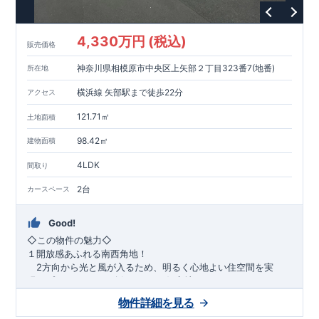
1200m
15
​
店 約
（徒歩
分）
たからやフレサ磯部店 約
1400m
18
【その他施設】
（徒歩
分）
550m
7
​
根岸台公園 約
（徒歩
分）
下磯部東子どもの広場 約
4,330万円 (税込)
757m
10
​
772m
10
​
販売価格
（徒歩
分）
新戸診療所 約
（徒歩
分）
相模原
900m
12
​
磯部郵便局 約
（徒歩
分）
磯部クリニック 約
神奈川県相模原市中央区上矢部２丁目323番7(地番)
所在地
948m
12
​
■
東栄住宅の家作り■
（徒歩
分）
■
ブルーミングガーデンのこだわり
■
​↑
↑ ​
■
​
各タイトルをクリック
長期優良住宅取得
【国が定めた７つ
横浜線 矢部駅まで徒歩22分
アクセス
​
​
の技術基準をクリア
☆
】
１
耐久性
/
２劣化対策
/
３維持管理性
４
住宅面積
/
５省エネルギー性
/
６
居住環境
/
７
維持保全管理
121.71㎡
土地面積
​
■
住宅性能評価ダブル取得
スマートフォンで見やすい特設サイ
​
トはこちら
★
物件のご案内は、
事前予約
が
オススメ
です
☆
98.42㎡
建物面積
​
​
スムーズにご案内が可能
♪
お気軽にお問い合わせください
♪
お
4LDK
TEL:0120-07-1081​
間取り
​
​
問い合わせお待ちしております
☆
※
未完成の
場合は、現地確認の他に
近くにある同仕様の完成物件をご案内
2台
カースペース
致します。
Good!
​◇この物件の魅力◇
１開放感あふれる南西角地！
2方向から光と風が入るため、明るく心地よい住空間を実
現。プライバシーも確保しやすい好立地です♪
​２
自然と利便が両立するロケーション！
物件詳細を見る
最寄りの矢部駅まで徒歩22分で、駅利用も可能。生活施設や