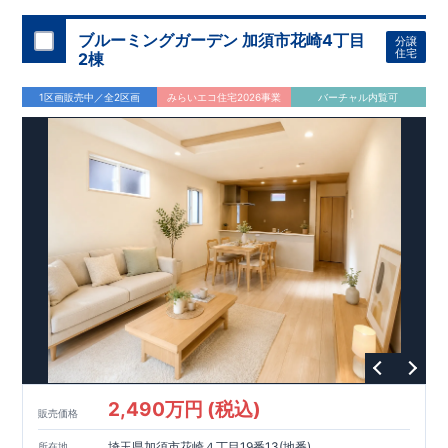
ブルーミングガーデン 加須市花崎4丁目
分譲
住宅
2棟
1区画販売中／全2区画
みらいエコ住宅2026事業
バーチャル内覧可
2,490万円 (税込)
販売価格
埼玉県加須市花崎４丁目19番13(地番)
所在地