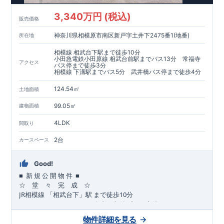
​​↓↓クリックで詳細ご紹介
3,340万円 (税込)
​◆耐震＋制震。
東栄セーフティーダンパー
標準装備◆
販売価格
​大きな揺れから家を守るだけではなく揺れそのものを軽減
神奈川県相模原市南区新戸字土井下2475番1(地番)
所在地
​建築基準法に定められた、「数百年に一度発生する地震に対し
て、倒壊、崩壊しない」
相模線 相武台下駅まで徒歩10分
​という基準から、さらに1.5倍の耐震力を達成しています。
小田急電鉄小田原線 相武台前駅までバス13分 常福寺
アクセス
バス停まで徒歩3分
相模線 下溝駅までバス5分 武井橋バス停まで徒歩4分
注文住宅のような個性あふれる間取り、
​住宅品質を担保しながらも
コストパフォーマンスの高さ
がブル
124.54㎡
土地面積
ーミングガーデンの魅力です。
「ここまでやってこの価格」
をぜひ体験してください。
99.05㎡
建物面積
4LDK
間取り
2台
カースペース
Good!
■
■
新
規
公
開
物
件
☆ 堂 々 完 成 ☆
JR
10
​
相模線
「相武台下」駅
まで
徒歩
分
,
☆
おすすめポイント
☆
[1]
多彩な収納プラン完備
★
【玄関土間収納】
物件詳細を見る
​​
スーツケースやベビーカーの収納にも便利
♪
【ウォークインク