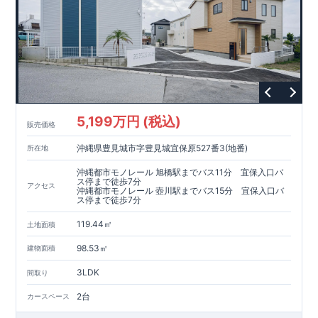
5,199万円 (税込)
販売価格
沖縄県豊見城市字豊見城宜保原527番3(地番)
所在地
沖縄都市モノレール 旭橋駅までバス11分 宜保入口バ
ス停まで徒歩7分
アクセス
沖縄都市モノレール 壺川駅までバス15分 宜保入口バ
ス停まで徒歩7分
119.44㎡
土地面積
98.53㎡
建物面積
3LDK
間取り
2台
カースペース