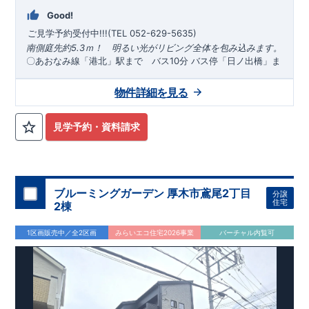
Good!
ご見学予約受付中!!!(TEL 052-629-5635)
南側庭先約5.3ｍ！ 明るい光がリビング全体を包み込みます。
〇あおなみ線「港北」駅まで バス10分 バス停「日ノ出橋」ま
で 徒歩10分 〇​近鉄名古屋線「八田」駅まで バス26分 バス
*
周辺環境*
福田小学校 (徒歩約14分) 南陽中学校 (徒歩約23
停「正江橋」まで 徒歩8分 ​ ​
*
物件のおすすめポイント*
​
１
号
物件詳細を見る
分) わたつみ保育園 (徒歩約9分) 富士文化幼稚園 (徒歩約8
​
子供の遊び
棟 4LDK
＋2WIC＋カースペース3台（小型車1台）
場や客間として利用できる便利な
分) ​ ファミリーマート港福田店 (徒歩約5分) ザ・ビッグエク
和室
​ ​雨でも安心。洗濯も遊
びも、365日楽しめる
スプレス南陽店 (徒歩約11分) ドラッグスギヤマ南陽店 (徒歩
インナーバルコニー
​ ​玄関にはうれしい
玄
見学予約・資料請求
関土間収納
約10分) 岡本医院本院 (徒歩約1分) 船頭場公園 (徒歩約5分) ​
​ 明るく開放的な空間を演出する
玄関吹抜
を採用
​ ２
階廊下と主寝室に
東栄住宅の家づくりへのこだわり
ウォークインクローゼット
■『長期優良住宅』取得!
を採用
(
←
詳しくはクリック!)
・
住宅性能表示制度4分野6項目で最高等級
を取得。
・住宅ローン減税、固定資産税などの税制優遇を受け
ブルーミングガーデン 厚木市鳶尾2丁目
られます。
・中古市場でも、長期優良住宅が有利に働きます。
分譲
住宅
■住宅性能評価ダブル取得!
(
←詳しくはクリック!)
2棟
・『設計』
住宅性能評価‥‥建物設計段階で、国が認めた第三者機関が評
価しております。
・『建設』住宅性能評価‥‥評価を受けた図
1区画販売中／全2区画
みらいエコ住宅2026事業
バーチャル内覧可
面通りに施工されているか、建設までに計4回チェックが行われ
ます。
・図面や書類上だけでなく、「現場の施工状況」を検査
した上で、品質を保証しております。
!
現地案内予約受付中!
・
現地ご見学予約受付中◎ 平日やお仕事終わりのご案内も可能で
す! ・ホームページに載っていない詳しい内容や、資金計画のご