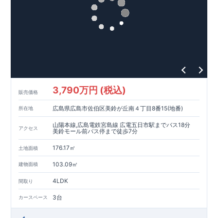
・久喜中学校（徒歩
分）
3
・アイン久喜本町店（徒歩
分）
5
・セブンイレブン久喜本町１丁目店（徒歩
分）
5
東栄住宅ブルーミングガーデンのこだわりの家づくり
全棟自社一貫体制
もっと詳しく
◇誰が、何をしたか。が明確だからこそ、お客様の安心に繋が
ります。
◇設計、施工、営業が互いに協力しあい、最良のプランを提供
いたします。
3,790万円 (税込)
◇不要な中間マージンを抑えることで、コストダウンに努めて
販売価格
います。
広島県広島市佐伯区美鈴が丘南４丁目8番15(地番)
所在地
耐震等級
3
取得
もっと詳しく
◇国が定めた耐震等級で最高の
3
を取得建築基準法で定められ
山陽本線,広島電鉄宮島線 広電五日市駅までバス18分
アクセス
た、｢数百年に一度発生する地震に対して、倒壊、崩壊しな
美鈴モール前バス停まで徒歩7分
い。｣という基準から、さらに
1.5
倍の耐震力を達成していま
176.17㎡
す。
安心の長期優良住宅！
もっと詳しく
土地面積
◇東栄住宅は、全
7
つの技術基準のうち、
4
つの最高等級を取得
103.09㎡
建物面積
◇
長期優良住宅
とは、｢良い家を作って、きちんと手入れをし
て、長く大切に使う｣ことを目的とした認定制度。住宅ローン減
4LDK
間取り
税、固定資産税などの税制優遇を受けられるだけでなく、中古
市場でも、長期優良住宅が有利に働きます。
住宅性能評価ダブル取得！
もっと詳しく
3台
カースペース
◇
設計住宅性能評価
：建物設計段階で、国が認めた第三機関が
評価しております。