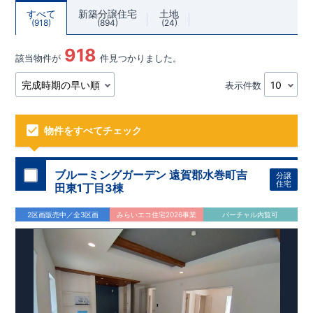
すべて
新築分譲住宅
土地
918
894
24
918
該当物件が
件見つかりました。
表示件数
物件をすべてチェック
ブルーミングガーデン 遠賀郡水巻町吉
分譲
住宅
田東1丁目3棟
2区画販売中／全3区画
みらいエコ住宅2026事業
バーチャル内覧可