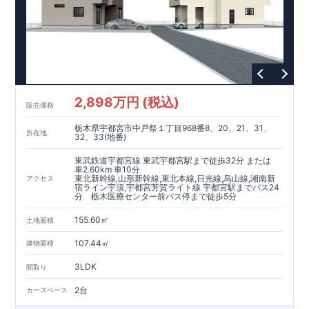
2,898万円 (税込)
販売価格
栃木県宇都宮市中戸祭１丁目968番8、20、21、31、
所在地
32、33(地番)
東武鉄道宇都宮線 東武宇都宮駅まで徒歩32分 または
車2.60km 車10分
東北新幹線,山形新幹線,東北本線,日光線,烏山線,湘南新
アクセス
宿ライン宇須,宇都宮芳賀ライト線 宇都宮駅までバス24
分 栃木医療センター前バス停まで徒歩5分
155.60㎡
土地面積
107.44㎡
建物面積
3LDK
間取り
2台
カースペース