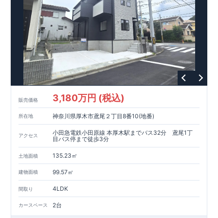
相談、ご質問等がございましたらお気軽にご連絡下さい。 TEL
052-629-5635
東栄住宅 名古屋営業所
3,180万円 (税込)
販売価格
神奈川県厚木市鳶尾２丁目8番10(地番)
所在地
小田急電鉄小田原線 本厚木駅までバス32分 鳶尾1丁
アクセス
目バス停まで徒歩3分
135.23㎡
土地面積
99.57㎡
建物面積
4LDK
間取り
2台
カースペース