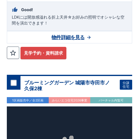
Good!
LDKには開放感溢れる折上天井☆お好みの照明でオシャレな空
間を演出できます！
物件詳細を見る
見学予約・資料請求
ブルーミングガーデン 城陽市寺田市ノ
分譲
住宅
久保2棟
1区画販売中／全2区画
みらいエコ住宅2026事業
バーチャル内覧可