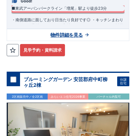
Good!
■東武アーバンパークライン「増尾」駅より徒歩23分
​・南側道路に面しており日当たり良好です◎ ・キッチンまわり
がすっきり片付くパントリー収納 ・スマートサニタリーを採用
した洗面室は便利なカウンター付き♪ ・あったら嬉しい土間収
物件詳細を見る
納を採用！ ​・共働き世帯に大活躍の宅配ボックス
◆
周辺環境
◆
【教育施設】
◎ 酒井根小学校 約370m(徒歩約5分) ◎ 酒井根中
学校 約750m(徒歩約10分)
【買物施設】
◎ FOODS
見学予約・資料請求
MARKET Serection青葉台店 約640m(徒歩約8分) ◎ マミー
マート生鮮市場TOP増尾台店 約800m(徒歩約10分)
住宅性能評価 W取得(設計・建設)
■第三者機関が設計・建物検査(全四回)を実施 ■税制優遇あり
4分野6項目で最高等級を取得!
ブルーミングガーデン 安芸郡府中町柳
分譲
□ 構造の安定 (耐風等級2・耐震等級3) □ 劣化の軽減 (劣化対
住宅
ヶ丘2棟
策等級3) □ 維持管理への配慮 (維持管理対策等級3) □ 空気環
境 (ホルムアルデヒド発散等級3)
快適に長く住める住宅
2区画販売中／全2区画
みらいエコ住宅2026事業
バーチャル内覧可
【長期優良住宅】
■国の定める7つの技術基準をクリア ■税制
優遇あり
【東栄セーフティーダンパー標準装備】
■制震ダンパ
ーで振れ幅を大幅に低減、繰り返す地震に強い『耐震+制震』
■メンテナンスフリー
現地案内予約受付中
詳細やご見学など、お気軽にお問合せ下さ
い♪ 東栄住宅 本八幡営業所 TEL:0120-948-056