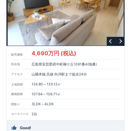
4,690万円 (税込)
販売価格
広島県安芸郡府中町柳ケ丘1091番4(地番)
所在地
山陽本線,呉線 向洋駅まで徒歩24分
アクセス
124.80～133.12㎡
土地面積
107.64～109.71㎡
建物面積
3LDK～4LDK
間取り
2台
カースペース
Good!