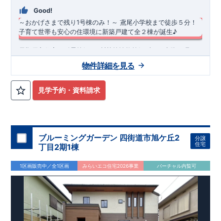
Good!
～おかげさまで残り1号棟のみ！～
​
鳶尾小学校まで徒歩５分！
子育て世帯も安心の住環境に
新築戸建て全２棟が誕生♪
長期優良住宅・耐震等級3・断熱等性能等級5(ZEH水準)を取
得！
​
物件詳細を見る
バス停「鳶尾1丁目」まで徒歩約3分！ ​鳶尾小学校まで徒歩約5
分で子育て世帯も安心！ ​ ​並列2台駐車可能！（1号棟：小型車1
台含む）
見学予約・資料請求
2階南側にワイドバルコニーを採用！二部屋から行き来でき、
＜
リンク：
折り上げ天井とは？折り上げ天井のメリットと照明
洗濯物もたっぷり干せます♪ ​
計画ポイント｜住宅にまつわるコラム| 東栄住宅の新築一戸建
​おしゃれな折上天井をリビングと主寝室に採用！ ​高級感のある
て、分譲住宅
＞
​ ​【1号棟】
内観に仕上がりました♪ ​(リビング：見せ梁付き折上天井、主寝
2階の全居室にウォークインクローゼットを採用！衣類をたっ
◆
周辺環境
◆
室：間接照明付き折上天井)
ぷり収納できます♪
【教育施設】
◎ 厚木市立鳶尾小学校 約350ｍ(徒歩約5分) ◎
ブルーミングガーデン 四街道市旭ケ丘2
分譲
リビング吹き抜けを採用！開放感のあるリビング空間となって
厚木市立荻野中学校 約1100m(徒歩約16分) ◎ 荻野すみれ愛児
住宅
丁目2期1棟
おります♪
園 約650m(徒歩約9分) ◎ とびお幼稚園 約500m(徒歩約8
キッチン周りにアクセントクロスを採用！オシャレなカウンタ
分)
オプション商品のご紹介
【買物施設】
◎ ユーコープ鳶尾店 約600m(徒歩約9分) ◎
1区画販売中／全1区画
みらいエコ住宅2026事業
バーチャル内覧可
ーを演出しております♪
セブンイレブン厚木下荻野北店 約800m(徒歩約12分)
網戸（全窓）
​建物引渡日の20日前までにお申込みいただくと
【その他
特
施設】
別価格
でご案内 ​お引渡し前に工事を済ませることが可能です。
◎ 鳶尾中央公園 約240m(徒歩約3分)
◎ 厚木鳶尾郵便
​＜設備・仕様＞
局 約550m(徒歩約8分)
住宅設備機器修理サービス
◎ 鳶尾診療所 約650m(徒歩約9分)
​建物引渡日までにお申し込みいただ
​■玄関ドア…タグキーやスマートフォン​アプリで開閉可能な仕
くと
住宅性能評価 W取得(設計・建設)
早割価格
でご案内 ​キッチン／トイレ／バス／給湯器／洗面
様です♪ ​■玄関収納…便利な全身鏡のついた、コの字収納がご
化粧台／インターホン 設備機器の​15年保証サービスへの加入が
■第三者機関が設計・建物検査(全四回)を実施 ■税制優遇あり
ざいます♪
おすすめです！
4分野6項目で最高等級を取得!