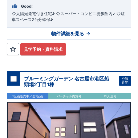
Good!
◇太陽光発電付き住宅♪ ◇スーパー・コンビニ徒歩圏内♪ ◇駐
車スペース2台分確保♪
物件詳細を見る
見学予約・資料請求
ブルーミングガーデン 名古屋市港区船
分譲
住宅
頭場2丁目1棟
1区画販売中／全1区画
バーチャル内覧可
即入居可