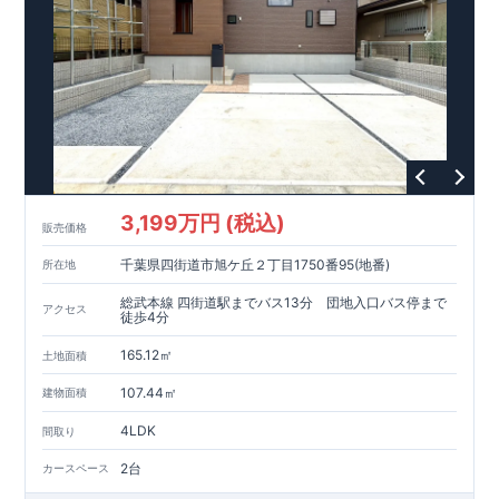
■浴室…壁面にアクセントカラーを取り入れ、オシャレな浴室
東栄ホームサービス株式会社
□ 構造の安定 (耐風等級2・耐震等級3) □ 劣化の軽減 (劣化対
なら、
​エアコン・フロアコーティ
空間を作り出しております♪
ング・カーテンレール・カップボード・TVアンテナ 等もご紹
策等級3) □ 維持管理への配慮 (維持管理対策等級3) □ 空気環
快適に長く住める住宅
​ ​ ​◇アクセス◇ 小田急小田原線 ​​「本厚木」駅までバス３２分、
介可能！
境 (ホルムアルデヒド発散等級3)
【長期優良住宅】
■国の定める7つの技術基準をクリア ■税制
バス停「鳶尾1丁目」まで停歩３分 ​​
ウェブカタログはこちら→​<
ZEH水準の断熱性能
優遇あり
【東栄セーフティーダンパー標準装備】
各種カタログ｜ブルーミングリフ
■制震ダンパ
ォーム
□ 断熱等性能等級5～6 □ 一次エネルギー消費量等級6～8 ​□
ーで振れ幅を大幅に低減、繰り返す地震に強い『耐震+制震』
>
第三者評価BELS実施
技術 ■メンテナンスフリー
現地案内予約受付中
詳細やご見学など、お気軽にお問合せ下さ
い♪
東栄住宅 港南台営業所 TEL:0120-29-1081
3,199万円 (税込)
販売価格
千葉県四街道市旭ケ丘２丁目1750番95(地番)
所在地
総武本線 四街道駅までバス13分 団地入口バス停まで
アクセス
徒歩4分
165.12㎡
土地面積
107.44㎡
建物面積
4LDK
間取り
2台
カースペース