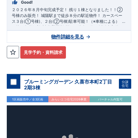
Good!
２０２６年８月中旬完成予定！
​
残り１棟となりました！！②
号棟のみ販売！
​城陽駅まで徒歩８分の駅近物件！
​カースペー
ス３台(①号棟)、２台(②号棟)駐車可能！（※車種による）
​〇
アクセス
​（株）東栄住宅 京都営業所
​・JR奈良線「城陽」駅まで徒歩８分 ​・近鉄京都線
​TEL:075-394-5350
​定休
「寺田」駅まで徒歩１６分
日：火・水・年末年始など
​〇ロケーション
・城陽市立寺田小
物件詳細を見る
学校まで徒歩７分 ​・城陽市立城陽中学校まで徒歩９分 ​・明和
学園しらとり幼稚園まで徒歩６分 ​・しいの区保育園まで徒歩８
分 ​・寺田南学童保育所まで徒歩１０分
​〇この物件のおすすめ
​
見学予約・資料請求
①号棟
​​
​・季節物の衣類までたっぷり収納が行えるウォークイ
ンクローゼット！
​
・雨天時に安心な室内物干し付き！
​​​
・ワイ
ド洗面台は、機能性・デザイン性共に高くて使いやすいです！
​​
・2階の4段の可動棚は、日用品の収納スペース等に役立ちま
す！
​
・食品や日用品等、すっきり収納が行える備蓄倉庫！
​②
ブルーミングガーデン 久喜市本町2丁目
分譲
号棟
​
・キッチン裏の勝手口は、料理後のゴミ出しをスムーズに
住宅
2期3棟
行う事が出来ます！
​​
・収納力とデザイン性に優れたワイド洗面
台！
​
・空間に奥行きを与え解放感が感じられる勾配天井！
​・
1区画販売中／全3区画
みらいエコ住宅2026事業
バーチャル内覧可
かさばる季節ものの衣類や、家具等を収納出来るロフト付き！ ​
・2ヶ所にバルコニーがあるので、洗濯物が多い時でも安心で
す！
​
​お気軽にご連絡ください！