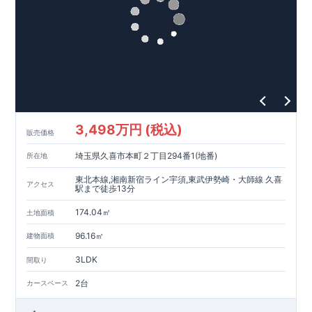
3,498万円 (税込)
販売価格
埼玉県久喜市本町２丁目294番1(地番)
所在地
東北本線,湘南新宿ライン宇須,東武伊勢崎・大師線 久喜
アクセス
駅まで徒歩13分
174.04㎡
土地面積
96.16㎡
建物面積
3LDK
間取り
2台
カースペース