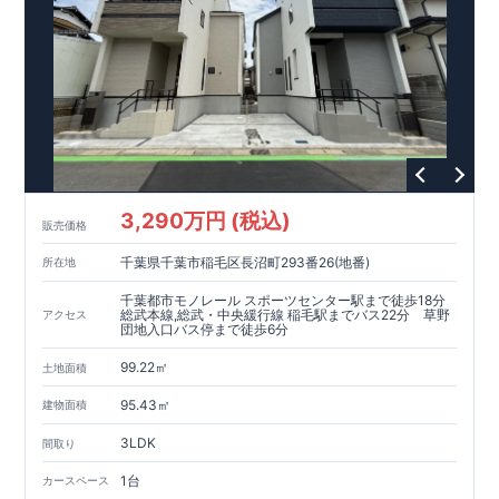
い♪ 東栄住宅 千葉営業所 TEL:0120-57-1081
3,290万円 (税込)
販売価格
千葉県千葉市稲毛区長沼町293番26(地番)
所在地
千葉都市モノレール スポーツセンター駅まで徒歩18分
総武本線,総武・中央緩行線 稲毛駅までバス22分 草野
アクセス
団地入口バス停まで徒歩6分
99.22㎡
土地面積
95.43㎡
建物面積
3LDK
間取り
1台
カースペース