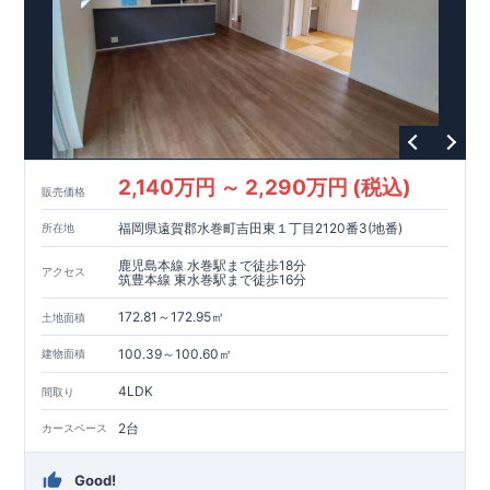
2,140万円 ～ 2,290万円 (税込)
販売価格
福岡県遠賀郡水巻町吉田東１丁目2120番3(地番)
所在地
鹿児島本線 水巻駅まで徒歩18分
アクセス
筑豊本線 東水巻駅まで徒歩16分
172.81～172.95㎡
土地面積
100.39～100.60㎡
建物面積
4LDK
間取り
2台
カースペース
Good!