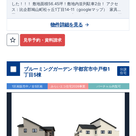
した！！！ 敷地面積56.45坪！敷地内並列駐車2台！ アクセ
ス：
比企郡鳩山町松ヶ丘1丁目14-11（googleマップ）
​ 家具設
置しました。リビングのリアルな広さを体験できます！この機
＊交通
会に是非！内覧ください♪ 平日、土日ご案内可能です!（火・水
東武東上線「高坂駅」バス10分 バス停「ニュータウン中央」
物件詳細を見る
定休日除く） 東栄住宅 熊谷営業所0120-767-108
ネットから
まで徒歩3分
24時間ご予約可能
・資料請求・現地を見学したい・環境が知り
◆全室南向きで日当たり良好 ◆キッチン～洗面所・浴室が隣接
たい・詳しい説明を受けたい・支払い例が知りたい
している家事ラク動線 ◆玄関開けると吹き抜ける開放的な空間
見学予約・資料請求
がお出迎え ◆あったらいいな。がある、1階に5.25帖の和室 ◆
可動棚が標準装備の、収納しやすい、玄関土間収納 ◆解放感溢
＊安心して永く住める家
れる折り上げ天井採用した、17.0帖のLDK！ ◆可動棚付きで、
●2024年度グッドデザイン賞受賞●
◆繰り返す地震に強い、
すっきり片付くキッチン収納！ ◆リビングの掃き出し窓には
TOEI Safety Damper搭載
◆長期優良住宅認定物件
◆住宅性能
【シャッター】が標準装備！防犯にも役立ちます。 ◆各居室に
表示W取得【建設+設計】
◆耐震等級３
◆断熱等性能等級５
ブルーミングガーデン 宇都宮市中戸祭1
分譲
クローゼット収納
◆BELS評価取得
◆購入後はアフターサポートで安心
※クリッ
住宅
＊学校
丁目5棟
クで詳細ページ開きます
鳩山小学校・鳩山中学校
＊オプションカタログ
1区画販売中／全5区画
みらいエコ住宅2026事業
バーチャル内覧可
当社取扱の【オプションカタログ】こちらからご覧いただけま
す。（関東版をご覧ください）
お気軽にお問合せください♪ 熊谷営業所0120-767-108
ネット
なら24時間予約可能
その他エリア、熊谷営業所の取扱物件一覧
はこちら