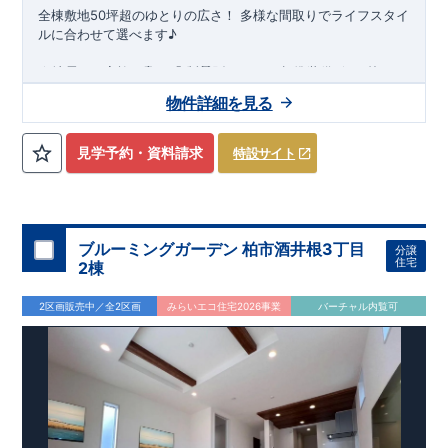
全棟敷地50坪超のゆとりの広さ！
多様な間取りでライフスタイ
ルに合わせて選べます♪
★
スマートフォンで見やすい特設サイトはこちら
地震から家族を守る
「
制震ダンパー
」
標準装備
★
↑枠クリ
ックで詳細がご覧になれます！
https://www.e-blooming.com/bukken/84475010/
物件詳細を見る
・2台駐車可能なスペース! ・明るく開放感のある吹抜採用! ・
天気を気にせず洗濯物が干せる室内物干し完備♪
周辺環境
★★
周辺施設が充実!毎日のお買い物にも便利!!
★★
【教育施設】
見学予約・資料請求
特設サイト
吉田小学校・・・・・・・
・
約 850m
(徒歩
11分
)
水巻南中学校・・・・・・・
約1,000m(徒歩 13分)
水巻
吉田保育園・・
・・
・
・
約 750m
(徒歩 10分)
​
水巻幼稚園・・・
・
・・
・
・
約1,700m(徒歩 22分)
【買い物施設】 ローソン水巻吉田西三丁目店
・・
・
約
ブルーミングガーデン 柏市酒井根3丁目
分譲
650m
(徒歩 9分)
住宅
2棟
ドラッグストアモリ水巻店
・・
・・
約 800m
(徒歩 10分)
​
ラ・ムー水巻店
・
・・
・・
・
・
・
・
約1,700m(徒歩 22分)
2区画販売中／全2区画
みらいエコ住宅2026事業
バーチャル内覧可
スーパービバホーム東水巻店
・
・
・
約2,000m(徒歩 25
分)
【その他の施設】 河守公園・
・・
・
・
・
・約
130m(徒歩 2分)
楠本内科医院・
・
・
・
・
約 500m(徒歩 7分)
水巻吉田郵便局・・
・
・
約 850m(
徒歩 11分
)
​
東栄住宅の
「ブルーミングガーデン」
は