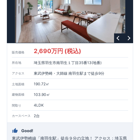
2,690万円 (税込)
販売価格
埼玉県羽生市南羽生１丁目35番13(地番)
所在地
東武伊勢崎・大師線 南羽生駅まで徒歩9分
アクセス
190.72㎡
土地面積
103.90㎡
建物面積
4LDK
間取り
2台
カースペース
Good!
東武伊勢崎線「南羽生駅」徒歩９分の立地！ ​アクセス：
埼玉県