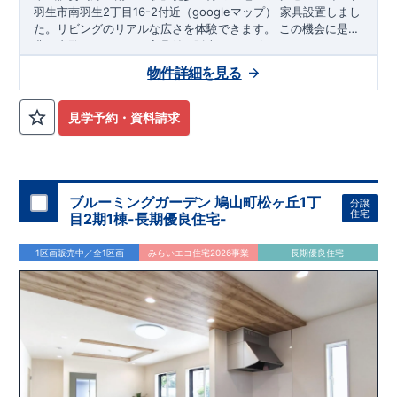
羽生市南羽生2丁目16-2付近（googleマップ）
家具設置しまし
た。リビングのリアルな広さを体験できます。 この機会に是
非。内覧ください。 ※家具付き販売ではございません。 平日、
＊交通
土日ご案内可能です!（火・水定休日除く） 東栄住宅 熊谷営
東武伊勢崎線「南羽生駅」徒歩9分
物件詳細を見る
業所0120-767-108
ネットから24時間ご予約可能
・資料請求・
​◆7.0帖、6.25帖のひろびろした洋室が魅力的な間取り！ ◆玄
現地を見学したい・環境が知りたい・詳しい説明を受けたい・
関土間収納、、リビング収納、各居室にはクローゼット、そし
支払い例が知りたい
て床下収納！各所に収納があるのでお部屋もスッキリ片付きま
見学予約・資料請求
す。 ◆折り上げ天井で解放感ある17.5帖のLDK！
​◆１階の掃き
＊安心して永く住める家
出し窓には【シャッター】が標準装備！防犯にも役立ちます。
●2024年度グッドデザイン賞受賞●
◆繰り返す地震に強い、
◆各居室にクローゼット収納
TOEI Safety Damper搭載
◆長期優良住宅認定物件
◆住宅性能
表示W取得【建設+設計】
◆耐震等級３
◆断熱等性能等級５
◆BELS評価取得
◆購入後はアフターサポートで安心
※クリッ
＊学校
ブルーミングガーデン 鳩山町松ヶ丘1丁
分譲
クで詳細ページ開きます
住宅
手小林小学校・東中学校
目2期1棟-長期優良住宅-
＊オプションカタログ
当社取扱の【オプションカタログ】こちらからご覧いただけま
1区画販売中／全1区画
みらいエコ住宅2026事業
長期優良住宅
す。（東日本版をご覧ください）
お気軽にお問合せください♪ 熊谷営業所0120-767-108
ネット
なら24時間予約可能
その他エリア、熊谷営業所の取扱物件一覧
はこちら