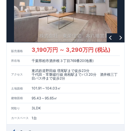
国の定めた厳しい基準を満たした
「長期優良住宅」
ですので 税制面での優遇が受けられ、メリ
ットも多いです!
地震に対する耐震性も最も高いレベルの
「耐震等級3」
を取得!
最長60年間の
「
アフターサービス
」
もありますので、 サポート
体制もお任せください!
「自社一貫体制」
だからこそ可能な高品質・高性能でありなが
ら お求めやすい価格を実現!
3,190万円 ～ 3,290万円 (税込)
(↑各赤枠クリックで詳細がご覧になれます!)
​
販売価格
お気軽にお問い合わせください!
東栄住宅 北九州営業所
千葉県柏市酒井根３丁目769番20(地番)
所在地
☆☆☆093-562-7340☆☆☆
東武鉄道野田線 増尾駅まで徒歩23分
千代田・常磐緩行線 南柏駅までバス20分 酒井根三丁
アクセス
目バス停まで徒歩2分
101.91～104.03㎡
土地面積
95.43～95.65㎡
建物面積
3LDK
間取り
1台
カースペース