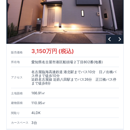
3,150万円 (税込)
販売価格
愛知県名古屋市港区船頭場２丁目802番(地番)
所在地
名古屋臨海高速鉄道 港北駅までバス10分 日ノ出橋バ
ス停まで徒歩10分
アクセス
近鉄名古屋線 近鉄八田駅までバス26分 正江橋バス停
まで徒歩8分
166.91㎡
土地面積
110.95㎡
建物面積
4LDK
間取り
3台
カースペース