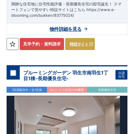
閑静な住宅地に住宅性能評価・長期優良住宅の邸宅誕生！
スマ
ートフォンで見やすい特設サイトはこちら
https://www.e-
blooming.com/bukken/83775024/
物件詳細を見る
見学予約・資料請求
特設サイト
ブルーミングガーデン 羽生市南羽生1丁
分譲
住宅
目1棟-長期優良住宅-
1区画販売中／全1区画
みらいエコ住宅2026事業
長期優良住宅