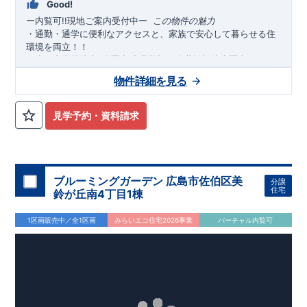
Good!
ー内覧可!!現地ご案内受付中
ー
​ ​
この物件の魅力
・通勤・通学に便利なアクセスと、家族で安心して暮らせる住
環境を両立！！
・
小・中学校徒歩
分圏内
商業施設・公共施設徒歩圏内
にそろ
3
,
い、毎日の暮らしがスムーズに
生活利便性と家族で安心して暮
♪
物件詳細を見る
らせる住環境を両立
◎
・
カースペース
台確保
！ご夫婦それぞれの車利用や来客
並列２
時も安心。忙しい朝や雨の日もストレスなく出発・帰宅が可能
見学予約・資料請求
です♪
・
東北本線・東武伊勢崎線
「久喜」
駅まで徒歩
分の
駅徒歩
JR
13
圏内・２路線利用可能
通勤・通学に便利な、駅チカの好立
◎
地！毎日の移動がスムーズになる、暮らしやすい住環境です。
・
太陽光パネル標準装備
！家計にも環境にやさしくエコな暮ら
ブルーミングガーデン 広島市佐伯区美
分譲
しが叶います！
住宅
鈴が丘南4丁目1棟
・
食洗器付き
システムキッチンで、毎日の家事負担を軽減！
・
折上天井・勾配天井を
採用し、奥行きと開放感ある空間を演
1区画販売中／全1区画
みらいエコ住宅2026事業
バーチャル内覧可
出♪
アクセス
東北本線、東武伊勢崎線
「久喜」
駅まで自転車
分（
㎞）
JR
5
1,1
,
徒歩
分
13
ロケーション
・久喜小学校（徒歩
分）
2