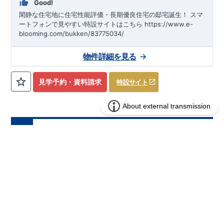
Good!
◇
建設住宅性能評価
：評価を受けた図面通りに施工されている
か、建設までに計
4
回チェックが行われます。図面や書類上だ
閑静な住宅地に住宅性能評価・長期優良住宅の邸宅誕生！
スマ
けでなく、「現場の施工状況」を検査した上で、品質を保証し
ートフォンで見やすい特設サイトはこちら
https://www.e-
ております
アフターサポート
もっと詳しく
blooming.com/bukken/83775034/
◇
最大
60
年間の品質保証
、お引渡し後
最大
10
回の無料定期点検
を実施
物件詳細を見る
◇お引渡しからが本当のお付き合いだと考え、アフターサービ
スを外部の業者に委託せず、東栄住宅グループ「東栄ホームサ
ービス株式会社」にて責任をもって対応いたします。
見学予約・資料請求
特設サイト
■
当社こだわりの空間アイディアをショート動画でご紹介して
います。
ここをクリック
​
気になる！見たい！話を聞きたい！！
大宮営業所へまずはお気軽にお電話ください♪
お電話なら素早くご相談等の日程調整が可能です
ブルーミングガーデン 平塚市南原2丁目
分譲
住宅
【
TEL
：
0120-0038-63
】 （
9:30
～
18:30
火曜、水曜休み）
6棟
​
資料請求したい！物件について知りたい！などお気軽にお問合
せくださいませ♪
1区画販売中／全6区画
みらいエコ住宅2026事業
バーチャル内覧可