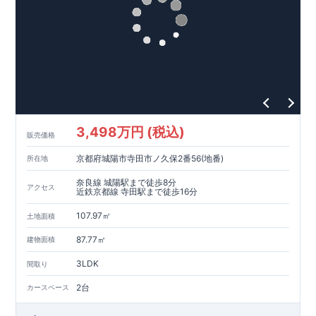
3,498万円 (税込)
販売価格
京都府城陽市寺田市ノ久保2番56(地番)
所在地
奈良線 城陽駅まで徒歩8分
アクセス
近鉄京都線 寺田駅まで徒歩16分
107.97㎡
土地面積
87.77㎡
建物面積
3LDK
間取り
2台
カースペース