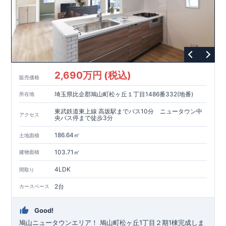
2,690万円 (税込)
販売価格
埼玉県比企郡鳩山町松ヶ丘１丁目1486番332(地番)
所在地
東武鉄道東上線 高坂駅までバス10分 ニュータウン中
アクセス
央バス停まで徒歩3分
186.64㎡
土地面積
103.71㎡
建物面積
4LDK
間取り
2台
カースペース
Good!
鳩山ニュータウンエリア！ 鳩山町松ヶ丘1丁目２期1棟完成しま