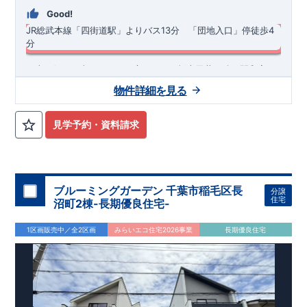
Good!
JR総武本線「四街道駅」よりバス13分 「団地入口」停徒歩4
分
​・南西側に日当たりのよい庭あり♪ ・折上天井や続き間和室で
開放感あふれるLDK ・明るく開放的な玄関吹抜けを採用 ・あっ
物件詳細を見る
たら嬉しい土間収納、ＷＩＣ付き！ ​・おしゃれでスタイリッシ
ュな洗面化粧台
◆
周辺環境
◆
【教育施設】
◎ 四街道市立山梨小学校 約700m(徒歩約9分) ◎
見学予約・資料請求
四街道市立旭中学校 約1,200m(徒歩約15分)
【買物施設】
◎ ミ
ニコープ旭ケ丘店 約680m(徒歩約9分) ◎ ウエルシア四街道鹿
渡店 約1,100m(徒歩約14分)
住宅性能評価 W取得(設計・建設)
■第三者機関が設計・建物検査(全四回)を実施 ■税制優遇あり
ブルーミングガーデン 千葉市稲毛区長
分譲
4分野6項目で最高等級を取得!
住宅
沼町2棟-長期優良住宅-
□ 構造の安定 (耐風等級2・耐震等級3) □ 劣化の軽減 (劣化対
策等級3) □ 維持管理への配慮 (維持管理対策等級3) □ 空気環
1区画販売中／全2区画
みらいエコ住宅2026事業
長期優良住宅
境 (ホルムアルデヒド発散等級3)
快適に長く住める住宅
【長期優良住宅】
■国の定める7つの技術基準をクリア ■税制
優遇あり
【東栄セーフティーダンパー標準装備】
■制震ダンパ
ーで振れ幅を大幅に低減、繰り返す地震に強い『耐震+制震』
■メンテナンスフリー
現地案内予約受付中
詳細やご見学など、お気軽にお問合せ下さ