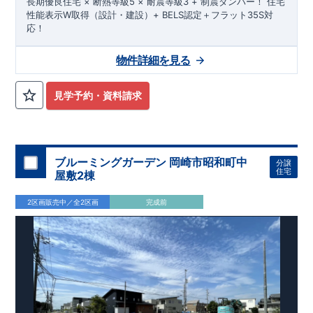
長期優良住宅 × 断熱等級5 × 耐震等級3 + 制震ダンパー！ 住宅
性能表示W取得（設計・建設）+ BELS認定＋フラット35S対
応！
物件詳細を見る
見学予約・資料請求
ブルーミングガーデン 岡崎市昭和町中
分譲
住宅
屋敷2棟
2区画販売中／全2区画
完成前