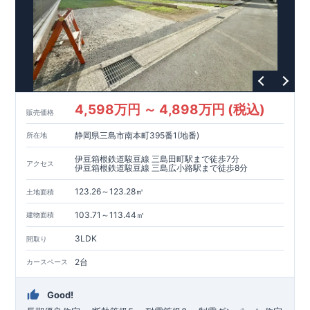
4,598万円 ～ 4,898万円 (税込)
販売価格
静岡県三島市南本町395番1(地番)
所在地
伊豆箱根鉄道駿豆線 三島田町駅まで徒歩7分
アクセス
伊豆箱根鉄道駿豆線 三島広小路駅まで徒歩8分
123.26～123.28㎡
土地面積
103.71～113.44㎡
建物面積
3LDK
間取り
2台
カースペース
Good!