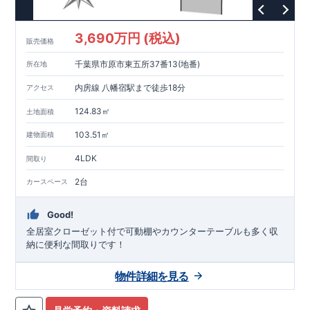
3,690万円 (税込)
販売価格
千葉県市原市東五所37番13(地番)
所在地
内房線 八幡宿駅まで徒歩18分
アクセス
124.83㎡
土地面積
103.51㎡
建物面積
4LDK
間取り
2台
カースペース
Good!
全居室クローゼット付で可動棚やカウンターテーブルも多く収
納に便利な間取りです！
物件詳細を見る