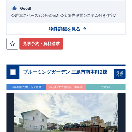
Good!
◇駐車スペース3台分確保♪ ◇太陽光発電システム付き住宅♪
物件詳細を見る
見学予約・資料請求
ブルーミングガーデン 三島市南本町2棟
分譲
住宅
2区画販売中／全2区画
みらいエコ住宅2026事業
完成前