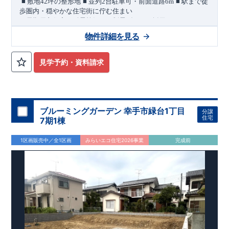
​
​
​
■
敷地
42
坪の整形地
■
並列
2
台駐車可・前面道路
6m
■
駅まで徒
歩圏内・穏やかな住宅街に佇む住まい
＜長期優良住宅／耐震等級３・制震ダンパー採用＞
​
敷地
42
坪の整形地に、
カースペース並列
2
台分を確保した住ま
物件詳細を見る
いです。
前面道路は幅員
6m
あり、
お車の出し入れにも配慮さ
れた配置計画です。
穏やかな住宅街に位置し、
徒歩
9
分にピアシティ大利根、車で
7
見学予約・資料請求
分にカインズモールがあり
日常的のお買い物はもちろん、休日
のお出かけにも便利な環境です。
■
周辺の買物施設
セブンイレブン 徒歩
7
分
マミーマート 徒
歩
10
分
ピアシティ大利根 徒歩
9
分
カインズモール大利根車
7
ブルーミングガーデン 幸手市緑台1丁目
分譲
分ほか
住宅
7期1棟
間取りのポイント
■
可変型プランの主寝室
将来、間仕切り壁（有償）を設けること
1区画販売中／全1区画
みらいエコ住宅2026事業
完成前
で、
＋
1
室として使える可変型プランを採用しています。
■ リビングに隣接したフチなし畳スペース
■ 洗面スペースには
可動棚を設置
住宅設備のポイント
月額サービス料０円
■
太陽光発電 標準搭載
自家消費分は
。
※
サー
ビス期間（
10
年間）中の売電収入は事業者に帰属しますが、
契
約満了後は売電収入を含めお客様に帰属します。
■
ホテルライクなデザインと実用性を兼ね備えた洗面スペース
（
オ
ープンサニタリーirodori
／詳細ページへ）