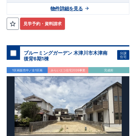
光線「
幸手
」駅徒歩22分
さかえ小学校
徒歩8分、
幸手中学校
徒
歩32分! お子様の通学も安心です♪
敷地は、
45坪
!
駐車スペース
物件詳細を見る
は『
並列3台
』（内1台軽自動車）! 小学校、幼稚園、保育園、
スーパー、コンビニ、病院、公園など
徒歩15分
以内
◆収納も沢
山あります！
​
・小型自転車やベビーカーなど小物類まで玄関が
見学予約・資料請求
スッキリ片付く
『玄関土間収納』
・掃除機などが収納できる
『リビング収納』
◆こだわりの内装！
・LDKは
空間演出した折
り上げ天井
・開放感のある
『アイランド風オープンキッチン』
◆便利な設備！
・掃除に便利な
『バルコニー水栓』
・雨の日
でも洗濯物が干せる
ブルーミングガーデン 木津川市木津南
『室内物干』
・梅雨時や花粉の時期のお洗
分譲
住宅
濯も安心
後背6期1棟
『浴室乾燥暖房機』
1区画販売中／全1区画
みらいエコ住宅2026事業
完成前