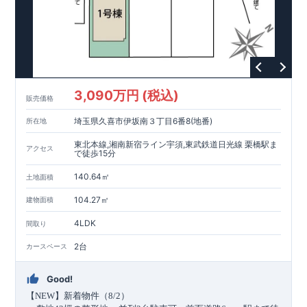
ます。
・住宅ローン減税、固定資産税などの税制優遇を受けら
れます。
・中古市場でも、長期優良住宅が有利に働きます。
■
住宅性能評価ダブル取得!
スマートフォンで見やすい特設サイトはこちら
(
←詳しくはクリック
!)
・『設計』住
宅性能評価‥‥建物設計段階で、国が認めた第三者機関が評価し
https://www.e-blooming.com/bukken/83876008/
ております。
・『建設』住宅性能評価‥‥評価を受けた図面通り
に施工されているか、建設までに計
4
回チェックが行われま
す。
・図面や書類上だけでなく、「現場の施工状況」を検査し
3,090万円 (税込)
販売価格
た上で、品質を保証しております。
■全棟自社一貫体制!
(
←詳
しくはクリック
!)
・誰が何をやったかが明確だからこそ、お客
埼玉県久喜市伊坂南３丁目6番8(地番)
所在地
様の安心に繋がります。
・設計、施工、営業が協力しあい、ベ
ストプランをご提供いたします。
・不要な中間マージンを抑え
東北本線,湘南新宿ライン宇須,東武鉄道日光線 栗橋駅ま
アクセス
る事で、コストダウンに努めております。
!
現地案内予約受付
で徒歩15分
中
!
・現地ご見学予約受付中◎ 平日やお仕事終わりのご案内も
140.64㎡
土地面積
可能です
!
ご希望のお客様は一度ご連絡ください！
・ホームペ
ージに載っていない詳しい内容や、資金計画のご相談、
ご質問
104.27㎡
建物面積
等がございましたらお気軽にご連絡下さい。
TEL
0564-57-0257
東栄住宅 岡崎営業所
4LDK
間取り
2台
カースペース
Good!
【
NEW
】新着物件（
8/2
）