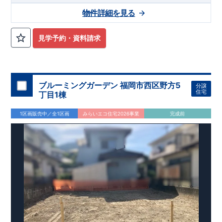
津川市立相楽小学校まで徒歩11分 ​・木津川市立木津中学校まで
スマートフォンで見やすい特設サイトはこちら
物件詳細を見る
徒歩9分 ​・相楽保育園まで徒歩14分 ​・木津幼稚園まで徒歩14分
https://www.e-blooming.com/bukken/84975048/
​・愛光こども園まで徒歩20分 ​・幼保連携型認定こども園木津さ
くらの森まで徒歩21分 ​
​〇この物件のおすすめ
​
・収納豊富でデ
見学予約・資料請求
ザイン性に優れたワイド洗面台！ ​・ペニンシュラキッチンを採
用！ ​ タッチレス水栓付きで、デザイン性・機能性共に高で
す。 ​・1階のトイレはタンクレストイレで、スタイリッシュな
手洗い洗面所もついてます！ ・リビングには、高級感やデザイ
ン性をプラスしたグラビオエッジの壁を採用！ ​​・食料品の備蓄
ブルーミングガーデン 福岡市西区野方5
分譲
が行え家事動線がスムーズなパントリー。 ​・土間収納には、ア
住宅
丁目1棟
ウトドアグッズ等様々な物を収納する事が出来ます！ ​・格子間
仕切は圧迫感や部屋の一体感を損なう事無く、お部屋を仕切る
1区画販売中／全1区画
みらいエコ住宅2026事業
完成前
事が出来ます！ ​・２階のウォークインクローゼットには、衣類
等たっぷり収納が行えます！
​
​お気軽にご連絡ください！
（株）東栄住宅 京都営業所
​TEL:075-394-5350
​定休
日：火・水・年末年始など
​