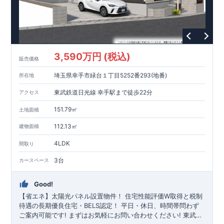
3,590万円 (税込)
販売価格
埼玉県幸手市緑台１丁目5252番293(地番)
所在地
東武鉄道日光線 幸手駅まで徒歩22分
アクセス
151.79㎡
土地面積
112.13㎡
建物面積
4LDK
間取り
3台
カースペース
Good!
【省エネ】太陽光パネル設置物件！
住宅性能評価W取得と税制
待遇の長期優良住宅・BELS認定！
平日・休日、時間帯問わず
ご案内可能です!
まずはお気軽にお問い合わせください!
東武日