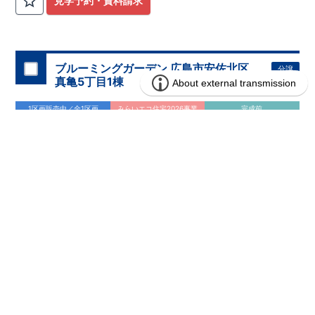
見学予約・資料請求
ブルーミングガーデン 広島市安佐北区
分譲
住宅
真亀5丁目1棟
1区画販売中／全1区画
みらいエコ住宅2026事業
完成前