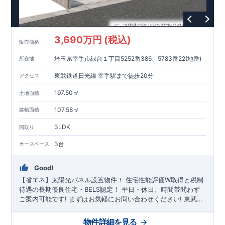
・野方塚原公園…約34 ～ 1 6 0 m（ 徒歩1 ～ 2 分）
東栄住宅の家づくりへのこだわり
■
住宅性能評価ダブル取得
3,690万円 (税込)
■
『BELS』
一次エネルギー消費量等級6取得
販売価格
■
耐震等級3（地震に強い）
埼玉県幸手市緑台１丁目5252番386、5783番22(地番)
所在地
■
断熱性能と省エネ
■
全棟自社一貫体制
東武鉄道日光線 幸手駅まで徒歩20分
アクセス
■
充実のアフターサポート
※クリックで各詳細ページに移動します♪
197.50㎡
土地面積
★★★
現地案内ご予約受付中
★★★
いつでもお気軽にお問合せください！
107.58㎡
建物面積
TEL
092-739-1388
東栄住宅 福岡営業所まで
3LDK
間取り
営業時間 9時30分～18時30分
定休日 火曜・水曜・夏季休暇・年末年始など
3台
カースペース
Good!
【省エネ】太陽光パネル設置物件！
住宅性能評価W取得と税制
待遇の長期優良住宅・BELS認定！
平日・休日、時間帯問わず
ご案内可能です!
まずはお気軽にお問い合わせください!
東武日
光線「
幸手
」駅徒歩20分
さかえ小学校
徒歩8分、
幸手中学校
徒
歩30分! お子様の通学も安心です♪
敷地は、
59坪
!
駐車スペース
物件詳細を見る