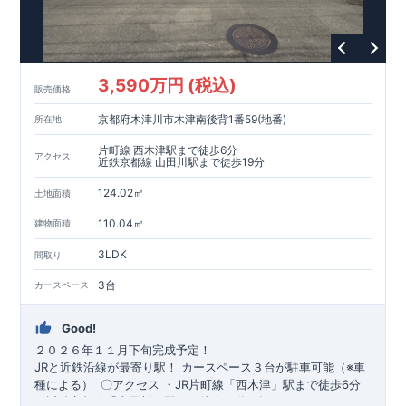
3,590万円 (税込)
販売価格
京都府木津川市木津南後背1番59(地番)
所在地
片町線 西木津駅まで徒歩6分
アクセス
近鉄京都線 山田川駅まで徒歩19分
124.02㎡
土地面積
110.04㎡
建物面積
3LDK
間取り
3台
カースペース
Good!
２０２６年１１月下旬完成予定！
​JRと近鉄沿線が最寄り駅！
​カースペース３台が駐車可能（※車
種による）
​
​〇アクセス
・JR片町線「西木津」駅まで徒歩6分 ​
・近鉄京都線「山田川」駅まで徒歩19分
​
​〇ロケーション
・木