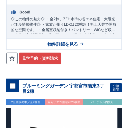
Good!
◇この物件の魅力◇
・全2棟、
ZEH水準の省エネ住宅
！太陽光
パネル搭載物件◎ ・家族が集う
LDKは20帖超
！折上天井で開放
的な空間です。 ・
全居室収納付き
！パントリー・WICなど収納
が豊富。 ・対面式キッチン×リビング階段で
・西武新宿線「花小金井」駅までバス22分/自転車18分 ​・西武
ご家族との会話が
弾む
バス「久留米西高入口」停まで徒歩4分
間取り。 ・食器洗浄乾燥機や浴室換気乾燥機など、
機能的
物件詳細を見る
な設備で家事効率UP
​
◇ロケーション◇
・ビッグ・エー東久留米下里店 徒歩8分
。 ​・
駐車2台可能
です(車種による)。 ​
◇
アクセス◇
・はちまん保育園 徒歩8分 ・東久留米市立本村小学校 徒歩9
・西武池袋「東久留米」駅までバス12分/自転車14
分
分 ・八幡東公園 徒歩5分
見学予約・資料請求
◇ブルーミングガーデンのこだわり◇
【全棟自社一貫体制】
・誰が、何をしたか。が明確だからこそ、お客様の安心に繋が
ります。 ・設計、施工、営業が互いに協力しあい、最良のプラ
ンを提供いたします。 ・不要な中間マージンを抑えることで、
コストダウンに努めています。
【耐震等級3取得】
・東栄住宅
ブルーミングガーデン 宇都宮市陽東3丁
分譲
の建物は、国が定めた耐震等級で最高の3を取得。建築基準法
住宅
目2棟
で定められた、｢数百年に一度発生する地震に対して、倒壊、崩
壊しない。｣という基準から、さらに1.5倍の耐震力を達成して
2区画販売中／全2区画
みらいエコ住宅2026事業
バーチャル内覧可
います。
【住宅性能評価ダブル取得】
・設計住宅性能評価：
建物設計段階で、国が認めた第三者機関が評価しています。 ・
建設住宅性能評価：評価を受けた図面通りに施工されている
か、建設までに、計4回のチェックが行われます。 図面や書類
上だけでなく、現場の施工状況を検査した上で、品質を保証し