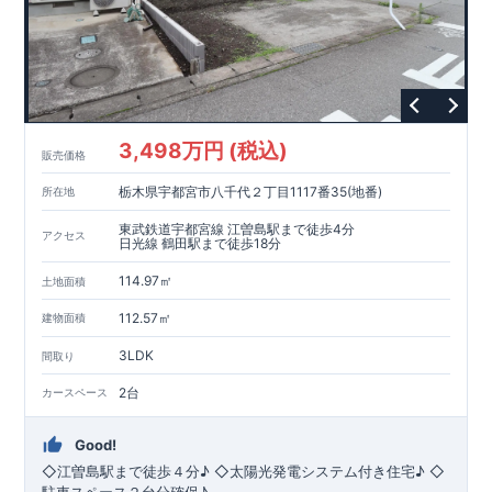
ープンサニタリーirodori
／詳細ページへ）
家計にやさしい住宅性能
■
長期優良住宅
住宅ローン控除額の優遇、
固定資産税の減額期間
延長など
税制面でのメリットが受けられます。
■
耐震等級
３
＋
制震ダンパー
建築基準法の
1.5
倍の耐震性。
地震保
険の割引（最大
50
％）対象です。
3,498万円 (税込)
販売価格
現地のご案内・資料請求 受付中
栃木県宇都宮市八千代２丁目1117番35(地番)
所在地
■
現地での立地確認や、
完成イメージ・建物仕様について
ご説明が可能です。
東武鉄道宇都宮線 江曽島駅まで徒歩4分
まずはお気軽にお問い合わせください。
アクセス
TEL
：
0120-44-1081
日光線 鶴田駅まで徒歩18分
（
9:30
～
18:30
／火水曜休み）
114.97㎡
土地面積
112.57㎡
建物面積
3LDK
間取り
2台
カースペース
Good!
◇江曽島駅まで徒歩４分♪ ◇太陽光発電システム付き住宅♪ ◇
駐車スペース２台分確保♪