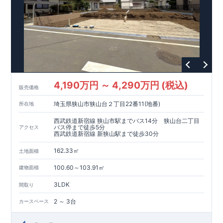
4,190万円 ～ 4,290万円 (税込)
販売価格
埼玉県狭山市狭山台２丁目22番11(地番)
所在地
西武鉄道新宿線 狭山市駅までバス14分 狭山台二丁目
バス停まで徒歩5分
アクセス
西武鉄道新宿線 新狭山駅まで徒歩30分
162.33㎡
土地面積
100.60～103.91㎡
建物面積
3LDK
間取り
2 ～ 3台
カースペース