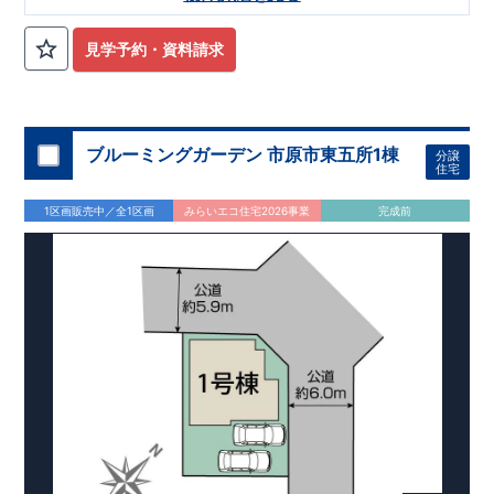
は『
並列3台
』! 小学校、幼稚園、保育園、スーパー、コンビ
ニ、病院、公園など
徒歩15分
以内
◆収納も沢山あります！
​
・
小型自転車やベビーカーなど小物類まで玄関がスッキリ片付く
見学予約・資料請求
『玄関土間収納』
​
・普段使う調理器具や備蓄品など保管に便利
な
『パントリー』
・季節ものの収納に便利な
『ウォークインク
ロゼット』
・掃除機などが収納できる
『リビング収納』
◆こ
だわりの内装！
・LDKは
空間演出した折り上げ天井
・開放感の
ある
『アイランド風オープンキッチン』
ブルーミングガーデン 市原市東五所1棟
◆便利な設備！
​
・一
分譲
住宅
時的なごみ置き場としても便利な
『勝手口』
・掃除に便利な
『バルコニー水栓』
・雨の日でも洗濯物が干せる
『室内物干』
1区画販売中／全1区画
みらいエコ住宅2026事業
完成前
・梅雨時や花粉の時期のお洗濯も安心
『浴室乾燥暖房機』