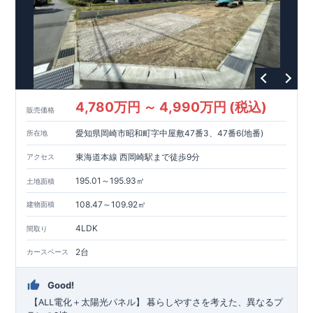
4,780万円 ～ 4,990万円 (税込)
販売価格
愛知県岡崎市昭和町字中屋敷47番3、47番6(地番)
所在地
東海道本線 西岡崎駅まで徒歩9分
アクセス
195.01～195.93㎡
土地面積
108.47～109.92㎡
建物面積
4LDK
間取り
2台
カースペース
Good!
ALL
​
【
電化＋太陽光パネル】
暮らしやすさを考えた、異なるプ