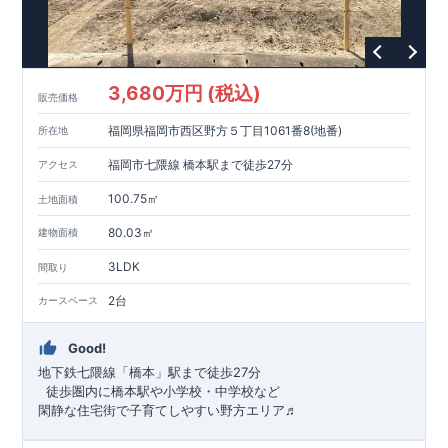
3,680万円 (税込)
販売価格
福岡県福岡市西区野方５丁目1061番8(地番)
所在地
福岡市七隈線 橋本駅まで徒歩27分
アクセス
100.75㎡
土地面積
80.03㎡
建物面積
3LDK
間取り
2台
カースペース
Good!
地下鉄七隈線
「橋本」駅まで徒歩27分
​ ​徒歩圏内に橋本駅や小学校・中学校など
閑静な住宅街で子育てしやすい野方エリア♬