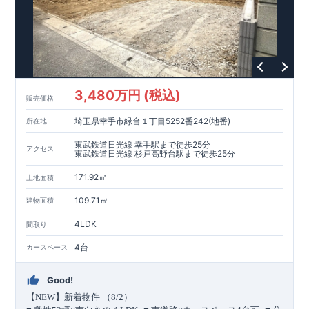
家計にやさしい住宅性能
■
長期優良住宅
住宅ローン控除額の優遇、
固定資産税の減額期間
延長など
税制面でのメリットが受けられます。
■
耐震等級
３
＋
制震ダンパー
建築基準法の
1.5
倍の耐震性。
地震保
険の割引（最大
50
％）対象です。
現地のご案内・資料請求 受付中
■
現地での立地確認や、
3,480万円 (税込)
完成イメージ・建物仕様について
販売価格
ご説明が可能です。
まずはお気軽にお問い合わせください。
TEL
：
0120-44-1081
（
9:30
～
18:30
／火水曜休み）
埼玉県幸手市緑台１丁目5252番242(地番)
所在地
東武鉄道日光線 幸手駅まで徒歩25分
アクセス
東武鉄道日光線 杉戸高野台駅まで徒歩25分
171.92㎡
土地面積
109.71㎡
建物面積
4LDK
間取り
4台
カースペース
Good!
【
NEW
】新着物件 （
8/2
）