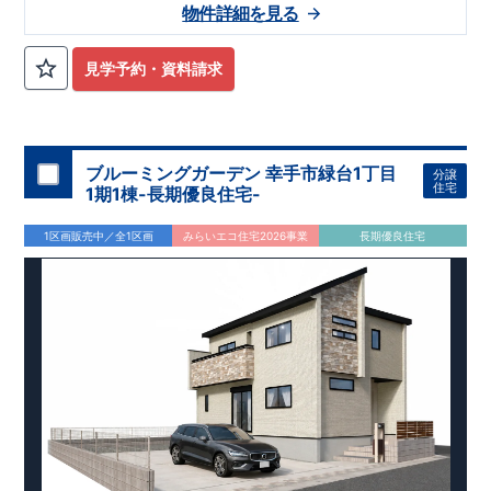
★★★
物件のおすすめポイント
★★★
物件詳細を見る
1号棟：3LDK＋ロフト＋カースペース2台
みらいエコ住宅
2026事業
、対象物件！！
​※詳細は営業所までお
問合せください。
​
見学予約・資料請求
東栄セーフティダンパー
標準装備
​
【
2024年度グッドデザイン
賞、受賞！
】
こだわりの設備仕様
・キッチンには便利な
床下収納
・リビングには全体が見渡せる
対面キッチン
ブルーミングガーデン 幸手市緑台1丁目
分譲
・お風呂場には
浴室暖房換気乾燥機完備
住宅
1期1棟-長期優良住宅-
・
24時間換気
で快適な住まい環境
周辺環境
1区画販売中／全1区画
みらいエコ住宅2026事業
長期優良住宅
【教育施設】
・野方保育園…約948 ～ 1,300 m（徒歩12～ 16分）
・中村学園大学付属壱岐幼稚園…約841 ～ 1,000 m（徒歩11～
13分）
【買い物施設】
・壱岐南小学校…約1,085 ～ 1,200m （徒歩14～ 16分）
・野口青果…約834 ～ 1,200 m（徒歩11～ 16分）
・壱岐丘中学校…約945 ～ 1,400 m（徒歩12～ 19分）
・マルキョウ野方店…約1,450 ～ 1,800m （徒歩19～ 23分）
・ローソン野方六丁目店…約1,011 ～ 1,100m （徒歩13～ 14
分）
【その他施設】 ・​福岡生松台郵便局…約729 ～ 1,300 m（徒歩
・ドラッグイレブン野方店…約1,213 ～ 1,400m （徒歩16～ 19
10～ 20分）
分） ・​木の葉モール橋本…約1,778 ～ 2,100m （徒歩23～ 28
・西日本シティ銀行野方支店…約1,395 ～ 1,600m （徒歩18～
分）
21分）
・村上華林堂病院…約1,180 ～ 1,500m （徒歩15～ 20分）