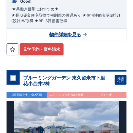
Good!
★共働き世帯におすすめ★
★長期優良住宅取得で税制面の優遇あり
★住宅性能表示(建設)
(設計)W取得
★BELS評価書取得
◇◆
乾太くん標準装備・前面道路6.0m
◆◇
●2026年11月下旬完成予定●
閑静な住宅街に位置し、子育てフ
物件詳細を見る
ァミリーにはピッタリ!
『狭山台二丁目』
まで
徒歩5
平日休日ご内覧可能です!
分
☆
​ ​
■学校
狭山台小学校
川越営業所
・
狭山
TEL:049-248-5700
台中学校
■
幼稚園・保育園
まで
お気軽にお問い合わせ下さい♪
チャイルドスクエア狭山台
・
下風の
◎
森狭山台みどり幼稚園
西武新宿線
​
『狭山市』駅
■お買い物施設
まで
​
バス14分
ファミリーマート
☆
​
◎
バス停
・
コー
見学予約・資料請求
プ
・
ウエルシア
ete
■その他施設
狭山台団地内郵便局
・
森田ク
リニック
・
狭山台5号公園
ete
【ペニンシュラキッチン採用】
・フルオープンキッチン!ダイニングルームを見渡せます♪ ・お
手入れ簡単で美しい人造大理石。 ・調味料やコップが収納可能
なスパイスニッチ
【収納の多いお家】
・収納上手な暮らしを
ブルーミングガーデン 東久留米市下里
分譲
住宅
実現
​
・ベビーカーやスポーツ用品が収納できる土間収納
・あ
花小金井2棟
ると便利な床下収納 ・トイレには掃除用具などの収納できる壁
面収納
【17帖以上の広々リビング】
・LDKにスタイリッシュな
2区画販売中／全2区画
みらいエコ住宅2026事業
ZEH住宅
折り上げ天井を採用！ ・開放的な心地の良いリビング
・なに
かと便利な洋室仕様和室あり
【様々な設備・仕様】
・「洗
う・干す・たたむ・しまう」が集約したランドリールーム
・乾
太くん標準完備!
・自動改札のように快適な「カードキー」
・
将来一緒に住む家族が増えても1部屋増やすことができるフレキ
シブルルーム♪