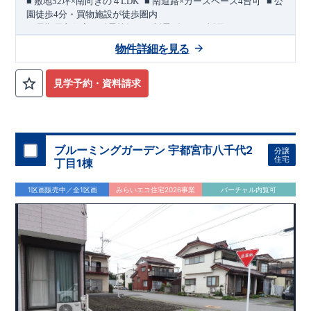
​ ​
​ ​
■
敷地
52
坪×南向きの４
LDK
■
南道路×カースペース
4
台可
■
公
園徒歩
4
分・買物施設が徒歩圏内
＜長期優良住宅／耐震等級３・制震ダンパー採用＞
​
敷地
52
坪を確保した、４
LDK
の住まい。
南側にカースペース
4
物件詳細を見る
台分を配置した、ゆとりある計画です。
区画の整った穏やかな住宅街に位置し、
幸手駅・杉戸高野台駅
へアクセスしやすい立地です。
見学予約・資料請求
国道４号や圏央道（幸手
IC
）にもアクセスしやすく、
お車での
移動にも配慮されています。
公園徒歩
4
分の穏やかな住環境で
す。
​
■
買物施設が徒歩圏内
セブンイレブン 徒歩
6
分
サンドラッ
グ 徒歩
9
分
ヨークフーズ 徒歩
9
分 ほか
ブルーミングガーデン 宇都宮市八千代2
分譲
住宅
丁目1棟
間取りのポイント
■
南面に広がる
明るい
LDK
空間
1区画販売中／全1区画
みらいエコ住宅2026事業
バーチャル内覧可
洋風フチなし畳
■
リビング続きの
の和室
可変型主寝室
■
将来
2
部屋にも対応できる
インナーバルコニー
■
2
階廊下から出入りできる
住宅設備のポイント
月額サービス料０円
■
太陽光発電 標準搭載
自家消費分は
。
※
サー
ビス期間（
10
年間）中の売電収入は事業者に帰属しますが、
契
約満了後は売電収入を含めお客様に帰属します。
■
ホテルライクなデザインと実用性を兼ね備えた洗面スペース
（
オ