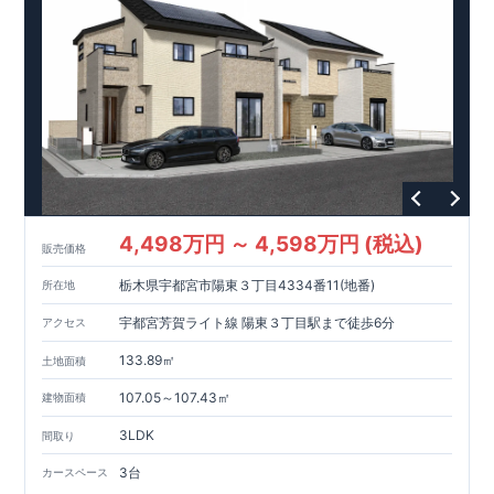
ています。
【長期優良住宅】
・東栄住宅は、全7つの技術基準
のうち、4つの最高等級を取得。長期優良住宅とは、｢良い家を
作って、きちんと手入れをして、長く大切に使う｣ことを目的と
した認定制度。住宅ローン減税、固定資産税などの税制優遇を
受けられるだけでなく、中古市場でも、長期優良住宅が有利に
働きます。
【充実のアフターサポート】
・東栄住宅では、お
引渡し後最大10回の無料定期点検と、60年間の品質保証を実
施。お引渡しからが本当のお付き合いだと考え、アフターサー
ビスを外部の業者に委託せず、東栄住宅グループ「東栄ホーム
サービス株式会社」にて責任をもって対応いたします。
4,498万円 ～ 4,598万円 (税込)
販売価格
栃木県宇都宮市陽東３丁目4334番11(地番)
所在地
宇都宮芳賀ライト線 陽東３丁目駅まで徒歩6分
アクセス
133.89㎡
土地面積
107.05～107.43㎡
建物面積
3LDK
間取り
3台
カースペース