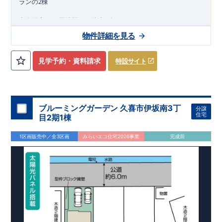
2
ランの
棟
東海道本線
西岡崎駅まで徒歩
分
9
2026
年
11
月
物件詳細を見る
下旬完成
予定
近隣の完成物件のご案内可能！まずはお気軽にお問い合わせ
見学予約・資料請求
特設サイト
を！
来場予約：
Web
：
TEL:0564-57-0257
物件のおすすめポイント
耐震、制震に優れた
【
ダンパー
】採用！
ブルーミングガーデン 久喜市伊坂南3丁
分譲
住宅
​
たっぷり収納の【
ウ
ォー
ク
イン
ク
ロー
ゼ
ッ
ト
】を設置
目2期1棟
1
号棟、お子さまの勉強や作業スペースとしても使える【
マルチ
スキップ
】
1区画販売中／全3区画
みらいエコ住宅2026事業
完成前
マルチスキップを明るく照らす【
吹抜採用
】
雨の日も安心な【
屋根下バックヤード
】
2
号棟、雨の日でも安心できる【
イ
ン
ナ
ー
バ
ルコ
ニ
ー
】
来客時には客間にもなる【
便利な和室
】
アウトドア用品やベビーカーの収納に便利な【
玄関土間収納
(
可
動棚付き
)
】
東栄住宅の家づくりへのこだわり
■『長期優良住宅』取得!
(
←
詳しくはクリック
!)
・
国が定めた
7
つの技術基準をクリアしてい