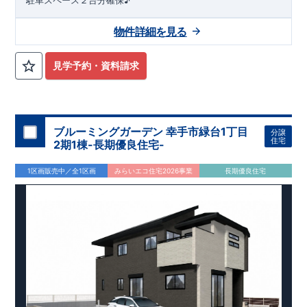
物件詳細を見る
見学予約・資料請求
ブルーミングガーデン 幸手市緑台1丁目
分譲
住宅
2期1棟-長期優良住宅-
1区画販売中／全1区画
みらいエコ住宅2026事業
長期優良住宅