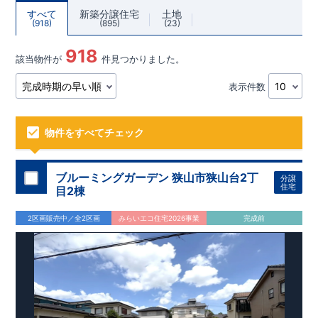
すべて
新築分譲住宅
土地
918
895
23
918
該当物件が
件見つかりました。
表示件数
物件をすべてチェック
ブルーミングガーデン 狭山市狭山台2丁
分譲
住宅
目2棟
2区画販売中／全2区画
みらいエコ住宅2026事業
完成前