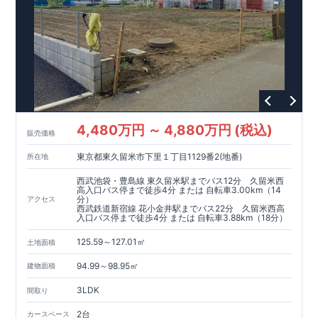
広がる青空と緑や花々に彩られた美しい街並み
家事負担を減ら
し、家族の時間が自然と増える住まい♪
こだわりの設備仕様！
周辺には利便施設が点在！
4,480万円 ～ 4,880万円 (税込)
販売価格
東京都東久留米市下里１丁目1129番2(地番)
所在地
西武池袋・豊島線 東久留米駅までバス12分 久留米西
高入口バス停まで徒歩4分 または 自転車3.00km（14
分）
アクセス
西武鉄道新宿線 花小金井駅までバス22分 久留米西高
入口バス停まで徒歩4分 または 自転車3.88km（18分）
125.59～127.01㎡
土地面積
94.99～98.95㎡
建物面積
3LDK
間取り
2台
カースペース