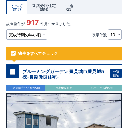
すべて
新築分譲住宅
土地
917
894
23
917
該当物件が
件見つかりました。
表示件数
物件をすべてチェック
ブルーミングガーデン 豊見城市豊見城5
分譲
住宅
棟-長期優良住宅-
1区画販売中／全5区画
長期優良住宅
バーチャル内覧可