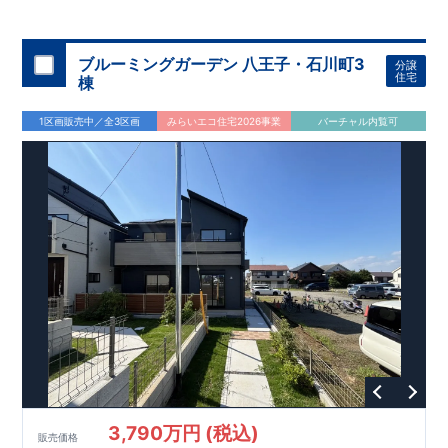
◇
ブルーミングガーデンのこだわり
◇
【全棟自社一貫体制】
・誰が、何をしたか。が明確だからこそ、お客様の安心に繋が
ります。
・設計、施工、営業が互いに協力しあい、最良のプラ
ブルーミングガーデン 八王子・石川町3
分譲
ンを提供いたします。
・東栄住宅では、お引渡し後最大
・不要な中間マージンを抑えることで、
10
回の無料定期点検と、
60
年
住宅
棟
コストダウンに努めています。
間の品質保証を実施。お引渡しからが本当のお付き合いだと考
【耐震等級3
取得】
・東栄住宅
の建物は、国が定めた耐震等級で
え、アフターサービスを外部の業者に委託せず、東栄住宅グル
3
を取得。建築基準法で定め
1区画販売中／全3区画
みらいエコ住宅2026事業
バーチャル内覧可
られた、｢数百年に一度発生する地震に対して、倒壊、崩壊しな
ープ「東栄ホームサービス株式会社」にて責任をもって対応い
い。｣という基準から、さらに
たします。
1.5
倍の耐震力を達成していま
す。
【住宅性能評価ダブル取得】
・設計住宅性能評価：建物
設計段階で、国が認めた第三者機関が評価しています。
・建設
住宅性能評価：評価を受けた図面通りに施工されているか、建
設までに、計
4
回のチェックが行われます。
図面や書類上だけ
でなく、現場の施工状況を検査した上で、品質を保証していま
す。
【充実のアフターサポート】
3,790万円 (税込)
販売価格