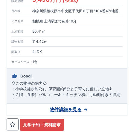
販売価格
神奈川県相模原市中央区千代田６丁目5104番47(地番)
所在地
相模線 上溝駅まで徒歩19分
アクセス
80.41㎡
土地面積
114.42㎡
建物面積
4LDK
間取り
1台
カースペース
Good!
◇
この物件の魅力
◇
・
小学校徒歩約
7
分、保育園約
5
分と子育てに優しい立地♪
・２階、３階にバルコニー♪
・キッチン横に可動棚付きの収納
完備。
・家族で過ごすこともできるワイドバルコニー完備。
◇
アクセ
物件詳細を見る
ス
◇
JR
相模線「上溝」駅
徒歩
19
分
◇
ロケーション
◇
・相模原市立星が丘小学校
徒歩
7
分
・オーケ
ー相模原店
徒歩
4
分
・業務スーパー相
見学予約・資料請求
模原店
徒歩
12
分
・やまうち医院 徒歩
4
分
・セブン
イレブン星ヶ丘店 徒歩
4
分