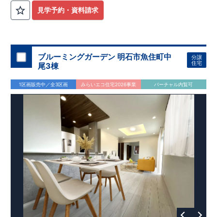
見学予約・資料請求
ブルーミングガーデン 明石市魚住町中
分譲
住宅
尾3棟
1区画販売中／全3区画
みらいエコ住宅2026事業
バーチャル内覧可