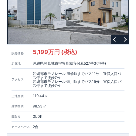
5,199万円 (税込)
販売価格
沖縄県豊見城市字豊見城宜保原527番3(地番)
所在地
沖縄都市モノレール 旭橋駅までバス11分 宜保入口バ
ス停まで徒歩7分
アクセス
沖縄都市モノレール 壺川駅までバス15分 宜保入口バ
ス停まで徒歩7分
119.44㎡
土地面積
98.53㎡
建物面積
3LDK
間取り
2台
カースペース