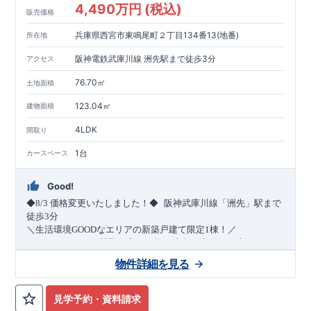
4,490万円 (税込)
販売価格
兵庫県西宮市東鳴尾町２丁目134番13(地番)
所在地
阪神電鉄武庫川線 洲先駅まで徒歩3分
アクセス
76.70㎡
土地面積
123.04㎡
建物面積
4LDK
間取り
1台
カースペース
Good!
​
◆8/3
価格変更いたしました！◆
阪神武庫川線
「洲先」
駅まで
​
徒歩
3
分
＼生活環境
GOOD
なエリアの新築戸建て限定1棟！／
・4
LDK
→5
LDK
へ
間取り変更可能
・衣類の収納に便利な
ウォー
クインクローゼット
・2部屋から行き来できる
続きバルコニー
物件詳細を見る
・デザインと機能性を兼ね備えた
オープンサニタリー
irodori
・
​
リビング全体を見渡せる
・網戸
11万円
(
税込
)
で設置可能！
対面キッチン
（オプション）
・お買い物施設（関西ス
​
ーパー）
↓クリックすると特設ページにジャンプします↓
徒歩10分
(
約787ｍ
)
見学予約・資料請求
2024
年グッドデザイン賞
3
プロジェクト同時受賞
○
・
「木造