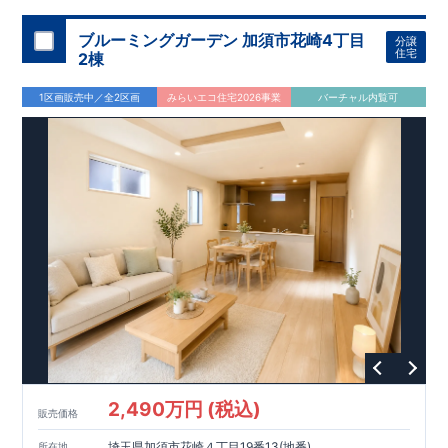
ブルーミングガーデン 加須市花崎4丁目
分譲
住宅
2棟
1区画販売中／全2区画
みらいエコ住宅2026事業
バーチャル内覧可
2,490万円 (税込)
販売価格
埼玉県加須市花崎４丁目19番13(地番)
所在地