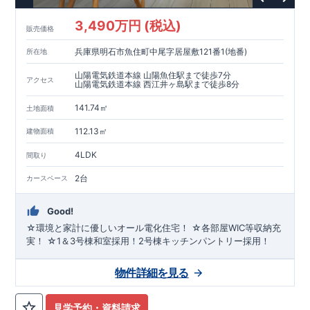
3,490万円 (税込)
販売価格
兵庫県明石市魚住町中尾字居屋敷121番1(地番)
所在地
山陽電気鉄道本線 山陽魚住駅まで徒歩7分
アクセス
山陽電気鉄道本線 西江井ヶ島駅まで徒歩8分
141.74㎡
土地面積
112.13㎡
建物面積
4LDK
間取り
2台
カースペース
Good!
☆環境と家計に優しいオール電化住宅！ ☆各部屋WIC等収納充
実！ ☆1＆3号棟和室採用！2号棟キッチンパントリー採用！
物件詳細を見る
見学予約・資料請求