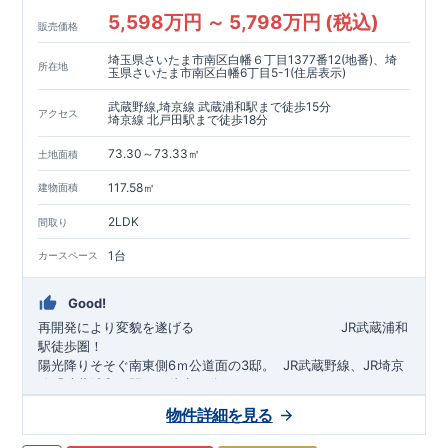
5,598万円 ～ 5,798万円 (税込)
販売価格
埼玉県さいたま市南区白幡６丁目1377番12(地番)、埼
所在地
玉県さいたま市南区白幡6丁目5-1(住居表示)
武蔵野線,埼京線 武蔵浦和駅まで徒歩15分
アクセス
埼京線 北戸田駅まで徒歩18分
73.30～73.33㎡
土地面積
117.58㎡
建物面積
2LDK
間取り
1台
カースペース
Good!
再開発により変貌を遂げる
​
JR武蔵浦和
駅徒歩圏！
陽光降りそそぐ南東側6ｍ公道面の3邸。
​
JR武蔵野線、JR埼京
線「
武蔵浦和
」駅まで徒歩15
分
​
自転車で約5分
物件詳細を見る
​◆設計・建設性能評価ｗ取得！
JR埼京線
「
北戸田
​
」駅まで徒歩18分​
◎性能評価とは
​​
​
【
設計
住
宅性能評価】
​
建物設計段階で、国が定めた
自転車で約6分
第三者機関
が