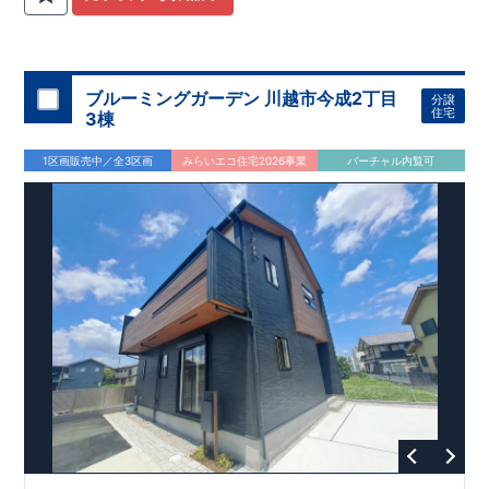
関
間取りプラン採用！
が評価しております！ ​ 【
​
​◆こだわりの内装！
建設
住宅性能評価】
​
2階洋室のうち一
​
第三
者機関
室は
開放的な勾配天井
により、建物完成までに
！
​
全居室
計4回
クローゼット付き！ ​ リビ
の検査が行われます！
​
​
◎この住宅の評価
ングはおしゃれな
​
折上天井
国が定めた
♪
​
​◆充実した設備！
耐震等級で最高の３
​
雨の日でも
を取得！
地震に強い
洗濯物が干せる
住宅です！
室内物干し
​
冬は暖かく夏は涼しくて快適♪ 省エ
​
浴室乾燥暖房機
付き！
​
食洗機
ネに優れた
付きシステムキッチン！
断熱等性能５
を取得！
​ ​
平日、休日 時間帯問わずご案内可
​ ​
その他項目も評価を受け
ブルーミングガーデン 川越市今成2丁目
分譲
ており、
能です！
性能に特化した
​
お気軽にお問い合わせください！
住宅です！
​
【お問い合わせ】
住宅
3棟
TEL：
048-710-5571
(営業時間 9:30～18:30 火水定休日)
1区画販売中／全3区画
みらいエコ住宅2026事業
バーチャル内覧可