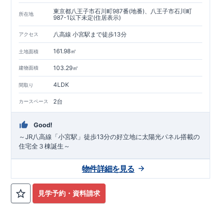
東京都八王子市石川町987番(地番)、八王子市石川町
所在地
987-1以下未定(住居表示)
八高線 小宮駅まで徒歩13分
アクセス
161.98㎡
土地面積
103.29㎡
建物面積
4LDK
間取り
2台
カースペース
Good!
～JR八高線「小宮駅」徒歩13分の好立地に太陽光パネル搭載の
住宅全３棟誕生～
物件詳細を見る
見学予約・資料請求