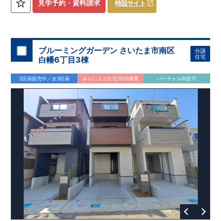
​
3（4）
​◆設計・建設性能評価ｗ取得！
LDK～4LDK
の間取りプラン採用！
​
◎性能評価とは
​
​◆こだわりの内
​​
【
設計
見学予約・資料請求
特設サイト
住宅性能評価】
装！
​
2階洋室のうち一室は
​
建物設計段階で、国が定めた
開放的な勾配天井
！
​
全居室
第三者機関
クロ
が評価しております！ ​ 【
ーゼット付き！ ​ リビングはおしゃれな
建設
住宅性能評価】
折上天井
​
♪
​
​◆充実し
第三者
機関
た設備！
により、建物完成までに
​
雨の日でも洗濯物が干せる
計4回
の検査が行われます！
室内物干し
​
浴室乾燥
​
​ ◎
この住宅の評価
暖房機
付き！
​
​
国が定めた
食洗機
付きシステムキッチン！
耐震等級で最高の３
​
平日、休日
を取得！
地
震に強い
時間帯問わずご案内可能です！
住宅です！
​
冬は暖かく夏は涼しくて快適♪ 省エネ
​
お気軽にお問い合わせくださ
ブルーミングガーデン さいたま市南区
分譲
に優れた
い！
​
【お問い合わせ】TEL：
断熱等性能５
を取得！
048-710-5571
​ ​
その他項目も評価を受けて
(営業時間 9:30～
住宅
白幡6丁目3棟
おり、
18:30 火水定休日)
性能に特化した
住宅です！
2区画販売中／全3区画
みらいエコ住宅2026事業
バーチャル内覧可