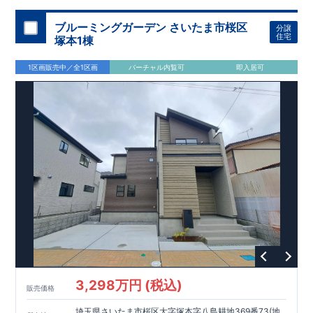
加須 徒歩
13
分
間取りのポイント
ブルーミングガーデン さいたま市桜区
分譲
LDK
約
19.5
帖
​陽当たりよく開放
■ 1
号棟
のゆとりあるリビング
住宅
塚本1棟
感があります。
■
共通
1区画販売中／全1区画
バーチャル内覧可
即入居可
・主寝室は将来仕切れる可変型プラン
・
2
階洋室
2
部屋にウォー
クインクローゼット設置
住宅設備のポイント
■
太陽光発電（フラットプラン）採用
月額サービス料
0
円で利用可
能
■
ホテルライクで実用的な洗面空間
（
オープンサニタリーirodori
/
詳細ページへ）
家計にやさしい住宅性能
■
長期優良住宅
住宅ローン控除額の優遇、
固定資産税の減額期間
延長など
税制面でのメリットが受けられます。
■
耐震等級
３
＋
制震ダンパー
建築基準法の
1.5
倍の耐震性。
地震保
険の割引（最大
50
％）対象です。
​ ​
​
現地のご案内・資料請求 受付中
■完成済みにつき、
実際の
​
​
建物・設備・間取りを
現地にてご確認いただけます。
ま
ずはお気軽にお問い合わせください。
3,298万円 (税込)
TEL
：
0120-44-1081
販売価格
（
9:30
～
18:30
／火水曜休み）
スマートフォンで見やすい特設サイトはこちら
埼玉県さいたま市桜区大字塚本字八島耕地369番73(地