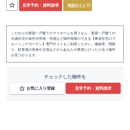
評価しております！ ​ 【
建設
住宅性能評価】
​
第三者機
見学予約・資料請求
特設サイト
関
​◆子育て環境良好！
により、建物完成までに
​
辻小学校
計4回
まで徒歩8分、
の検査が行われます！
内谷中学校
​
​ ◎こ
まで
の住宅の評価
徒歩9分！
​
幼稚園、保育園までは
​
国が定めた
耐震等級で最高の３
徒歩6分
圏内！
を取得！
​
◆
南東側6
地震
に強い
ｍ公道面！
住宅です！
​
陽光降りそそぐ明るい室内！
​
冬は暖かく夏は涼しくて快適♪ 省エネに
​
LDKは
16
帖
！
​
優れた
2（3）LDK
断熱等性能５
の間取りプラン採用！
を取得！
​ ​
その他項目も評価を受けてお
​
​◆こだわりの内装！
​
家
り、
族構成の変化に対応可能な可変型プラン！
性能に特化した
住宅です！
​
全居室
クローゼッ
こだわりの新築一戸建てのマイホームを買うなら、新築一戸建ての
ト付き！ ​
​◆充実した設備！
​
冬でも快適！LDK床暖房標準装
分譲住宅や条件付売地・売地など物件検索のできる【東栄住宅のブ
備♪
​
雨の日でも洗濯物が干せる
室内物干し
​
浴室乾燥暖房機
ルーミングガーデン】専門サイトをご利用ください。価格帯、間取
付き！
​
食洗機
付きシステムキッチン！
​
平日、休日 時間帯
り、駐車場の有無や立地などからあなたの希望にぴったり合う物件
問わずご案内可能です！
​
お気軽にお問い合わせください！
​
が見つかります。
【お問い合わせ】TEL：
048-710-5571
(営業時間 9:30～
18:30 火水定休日)
チェックした物件を
お気に入り登録
見学予約・資料請求
こだわり条件を追加
種別