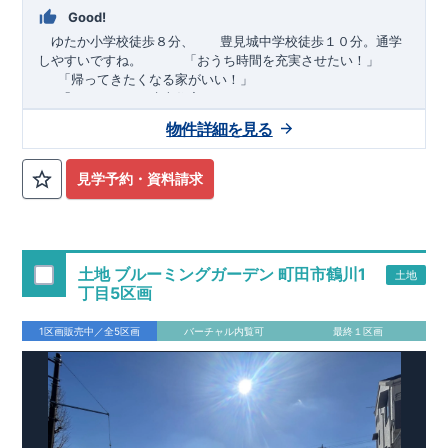
Good!
ゆたか小学校徒歩８分、 豊見城中学校徒歩１０分。通学
しやすいですね。
​ ​ ​ ​
「おうち時間を充実させたい！」
「帰ってきたくなる家がいい！」
「おしゃれなら建売住宅もありかも！」
物件詳細を見る
TEL:098-860-2201
（火・水曜日定休日、年末年始休み）
■
オプションではありません！全棟標準搭載
床下換気システ
見学予約・資料請求
ム・ガス衣類乾燥機・食洗器・宅配ボックス・玄関電子キー・
浴室換気乾燥機・防犯ガラス
■
１階廻りの構造材は
防腐・防蟻性
を確保するため、構造用集
成材に
ヒノキ
を使用しております！
土地 ブルーミングガーデン 町田市鶴川1
土地
■
長期優良住宅
もっと詳しく
「いい家を作って、きちんと手
丁目5区画
入れをして、長く大切に使う」という考え方の下、
国が定めた
7
つの厳しい技術基準をクリアした物件だけが認定を受けられる
1区画販売中／全5区画
バーチャル内覧可
最終１区画
長期優良住宅。
長期優良住宅として認定を受けるためには、国が定めた下記
7
つ
の技術基準をクリアする必要があります。東栄住宅は全棟でク
リア！①耐震性②劣化対策③維持管理性④住戸面積⑤省エネル
ギー性⑥居住環境⑦維持保全管理
そのほかの魅力として、住宅ローン金利優遇、固定資産税の減
税、中古市場での売却時にも有利です。
■
住宅性能評価ダブル
取得
もっと詳しく
「設計」と「建設」のダブルで性