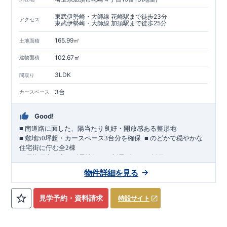
東武伊勢崎・大師線 花崎駅まで徒歩23分
アクセス
東武伊勢崎・大師線 加須駅まで徒歩25分
165.99㎡
土地面積
102.67㎡
建物面積
3LDK
間取り
3台
カースペース
Good!
■
南道路に面した、陽当たり良好・開放感ある整形地
​
■
敷地
50
坪超・カースペース
3
台分を確保
■
のどかで穏やかな
住宅街に佇む全
2
棟
（長期優良住宅／耐震等級３・制震ダンパー採用）
車道
7.0m
南道路
12.0m
（歩道含む・
）に面した、
開放感と陽当
物件詳細を見る
たりに恵まれた立地。
約
12m
超
南北に長い整形地を活かし、
建物南側には
の奥行きが
あり、
採光・通風・プライバシー性にも配慮した敷地計画で
見学予約・資料請求
特設サイト
す。
3
■
買物施設が徒歩圏内
・ローソン 徒歩
分
・ドラッグストアコ
スモス 徒歩約
10
分
・クスリのアオキ 徒歩約
10
分
・ビバモール