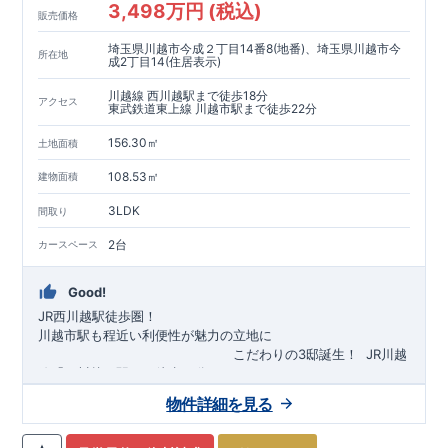
3,498万円 (税込)
販売価格
埼玉県川越市今成２丁目14番8(地番)、埼玉県川越市今
所在地
成2丁目14(住居表示)
川越線 西川越駅まで徒歩18分
アクセス
東武鉄道東上線 川越市駅まで徒歩22分
156.30㎡
土地面積
108.53㎡
建物面積
3LDK
間取り
2台
カースペース
Good!
JR西川越駅徒歩圏！
川越市駅も程近い利便性が魅力の立地に
​
こだわりの3邸誕生！
​
JR川越
線「
西川越
」駅まで徒歩18
分
​
​◆子育て環境良好！
​
今成小学校
自転車約6分（約1430ｍ）
まで徒歩9分、
富士見中学校
​ ​
物件詳細を見る
東武東上線「
まで徒歩24分！
川越市
​
幼稚園、保育園までは
」駅まで徒歩22
分
​
徒歩3分
圏内！
​
◆
広々とした敷地！
​
敷地は
34～40坪超
自転車約7分（約1740ｍ）
！
​
LDKは
16～19
帖
！
​