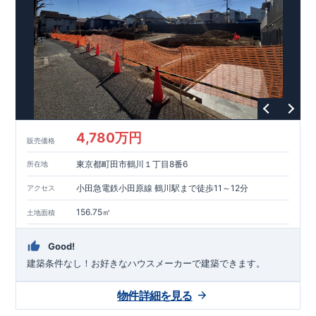
能を評価されています！図面を第三者機関へ提出します。外部
■
当社こだわりの空間アイディアを
ショート動画
で
評価委員が建設中に
ご紹介しています。
3
回、竣工時に
ここをクリッ
1
回の現場検査が行われま
ク
す。構造の安定、劣化の軽減、維持管理への配慮、温熱環境・
エネルギー消費量（断熱等性能）の必須
4
分野、空気環境で、最
高等級取得！
■
耐震等級
3
もっと詳しく
東栄住宅の建物
は、国が定めた耐震最高等級
3
を取得。建築基準法に定められ
た、｢数百年に一度発生する地震に対して、倒壊、崩壊しない｣
という基準から、さらに
1.5
倍の耐震力を達成しています。
■
耐
風等級
2
災害時の損傷の受けにくさを評価されています。建築
基準法に定められている暴風による力（
500
年に
1
度）のさらに
4,780万円
販売価格
1.2
倍の暴風に対しても損傷を生じないことで耐風最高等級
2
を
取得しています。
■
自社一貫体制
もっと詳しく
東栄住宅は土
東京都町田市鶴川１丁目8番6
所在地
地の仕入れ、設計、施工、販売、メンテナンスまで、すべての
プロセスに携わっています。
■
アフターサポート
もっ
小田急電鉄小田原線 鶴川駅まで徒歩11～12分
アクセス
と詳しく
快適に暮らすことができる住宅の品質を長期にわたり
維持するには、定期的な点検を実施することが重要です。
最大
156.75㎡
土地面積
60
年間の保証制度がございます。もちろん、定期点検以外でも
万一不具合が発生した際は対応いたします。
Good!
建築条件なし！​お好きなハウスメーカーで建築できます。
物件詳細を見る