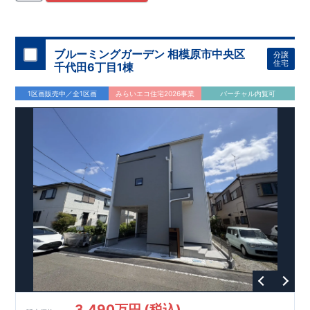
住宅用制震ダンパー/
東栄セーフティダンパー」
・
「地盤改良
工法/R-Evolve
パイル」
・
「宅地開発手法/
簡単に地図から消
せる道」
平日・休日ご内覧可能です！
○
第18
回キッズデザイン
賞
受賞
・
2024
年、東栄住宅
の新たな空間提案
ぜひお気軽にお問い合わせください♪
「マルチエント
ラ
ンス」
西宮営業所
が受賞いたしまし
TEL
：
0798-
ブルーミングガーデン 相模原市中央区
分譲
​
た！
38-1246
○
耐震等級最高
(
定休日：火・水・年末年始
等
級3
・数百年に一度の地震に耐える力
)
住宅
千代田6丁目1棟
の
1.5
倍の耐震性！
・さらに繰り返しの地震に強い
制震
ダンパ
ー
採用で安心！
○
BELS
・エコ住宅としての性能評価を全号棟
1区画販売中／全1区画
みらいエコ住宅2026事業
バーチャル内覧可
が取得しています！
○
住宅性能評価ダブ
ル
取得
・『設計』住
宅性能評価…建物設計段階で、国が認めた第三者機関が評価し
ております。
・『建設』住宅性能評価…評価を受けた図面通
りに施工されているか、建設までに計
4
回チェックが行われま
す。
3,490万円 (税込)