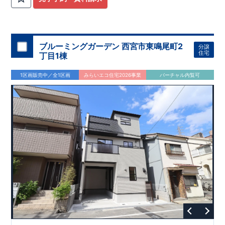
ブルーミングガーデン 西宮市東鳴尾町2
分譲
住宅
丁目1棟
1区画販売中／全1区画
みらいエコ住宅2026事業
バーチャル内覧可