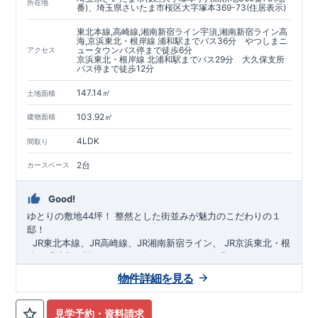
https://www.e-blooming.com/bukken/60075018/
所在地
番)、埼玉県さいたま市桜区大字塚本369-73(住居表示)
東北本線,高崎線,湘南新宿ライン宇須,湘南新宿ライン高
海,京浜東北・根岸線 浦和駅までバス36分 やつしまニ
ュータウンバス停まで徒歩6分
アクセス
京浜東北・根岸線 北浦和駅までバス29分 大久保支所
バス停まで徒歩12分
147.14㎡
土地面積
103.92㎡
建物面積
4LDK
間取り
2台
カースペース
Good!
ゆとりの敷地44坪！
​
整然とした街並みが魅力のこだわりの１
邸！
​ ​ ​
JR東北本線、JR高崎線、
JR湘南新宿ライン、
JR京浜東北・根
岸線「
浦和
」駅までバス36
分
バス停「
やつしまニュー
タウン
」まで徒歩6
分
​ ​
JR京浜東北・根岸線
「
北浦和
」駅までバ
物件詳細を見る
ス29
​◆子育て環境良好！
分
​
大久保小学校
バス停
まで徒歩12分、
「
大久保支所
大久保
」まで徒歩
中学
12分​
校
まで徒歩12分！
​
​◆設計・建設性能評価ｗ取得！
​
幼稚園、保育園までは
​
◎性能評価とは
徒歩20分
圏内！
​​
【
​
◆
設
計
広々とした敷地！
住宅性能評価】
​
​
敷地は
建物設計段階で、国が定めた
44坪超
！
​
LDKは
18
帖
！
​
第三者機
4LDK
の
見学予約・資料請求