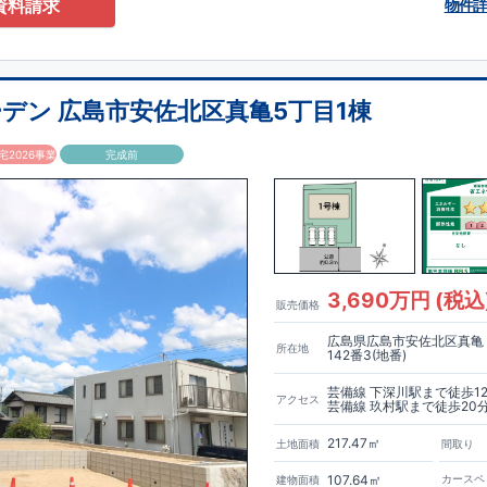
資料請求
物件
デン 広島市安佐北区真亀5丁目1棟
2026事業
完成前
3,690万円 (税込
販売価格
広島県広島市安佐北区真亀
所在地
142番3(地番)
芸備線 下深川駅まで徒歩1
アクセス
芸備線 玖村駅まで徒歩20
217.47㎡
土地面積
間取り
107.64㎡
カースペ
建物面積