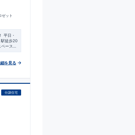
ロゼット
！
平日・
」駅徒歩20
スペースは
収納も沢
』
​
・普段
インクロゼ
詳細を見る
折り上げ
としても
』
・梅雨
分譲住宅