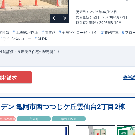
ース
更新日： 2026年08月08日
次回更新予定日：2026年8月22日
取引有効期限：2026年8月9日
間換気
土地50坪以上
南道路
全居室クローゼット付
並列駐車
フロ
ワイドバルコニー
3LDK
性能評価・長期優良住宅の邸宅誕生！
資料請求
物件
デン 亀岡市西つつじケ丘雲仙台2丁目2棟
2026事業
完成前
最終１区画