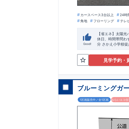
※クリックで各詳
★★★
現地案内ご
いつでもお気軽に
カースペース3台以上
24時
TEL
092-739-138
営業時間 9時30分
角地
フローリング
テレ
定休日 火曜・水
【省エネ】太陽光
休日、時間帯問わ
分
さかえ小学校
徒
Good!
『
並列3台
』! 小
山あります！
​
・小
見学予約・
使う調理器具や備
ット』
・掃除機な
天井
・開放感のあ
便利な
『勝手口』
時や花粉の時期の
ブルーミングガー
1区画販売中／全1区画
みらいエコ住宅