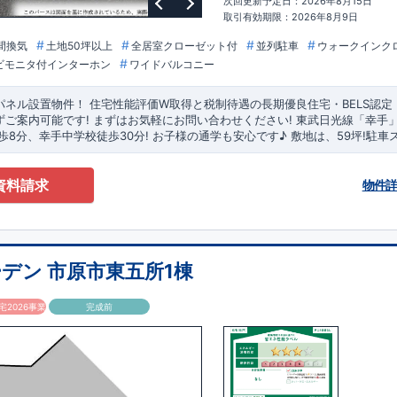
細ページに移動します♪
次回更新予定日：2026年8月15日
予約受付中
★★★
取引有効期限：2026年8月9日
お問合せください！
間換気
土地50坪以上
全居室クローゼット付
並列駐車
ウォークインク
8
東栄住宅 福岡営業所まで
～18時30分
ビモニタ付インターホン
ワイドバルコニー
曜・夏季休暇・年末年始など
パネル設置物件！
住宅性能評価W取得と税制待遇の長期優良住宅・BELS認定
ずご案内可能です!
まずはお気軽にお問い合わせください!
東武日光線「
幸手
歩8分、
幸手中学校
徒歩30分! お子様の通学も安心です♪
敷地は、
59坪
!
駐車
学校、幼稚園、保育園、スーパー、コンビニ、病院、公園など
徒歩15分
以内
◆
型自転車やベビーカーなど小物類まで玄関がスッキリ片付く
『玄関土間収納
資料請求
蓄品など保管に便利な
『パントリー』
・季節ものの収納に便利な
『ウォーク
物件
どが収納できる
『リビング収納』
◆こだわりの内装！
・LDKは
空間演出した
る
『アイランド風オープンキッチン』
◆便利な設備！
​
・一時的なごみ置き場
・掃除に便利な
『バルコニー水栓』
・雨の日でも洗濯物が干せる
『室内物干
お洗濯も安心
『浴室乾燥暖房機』
デン 市原市東五所1棟
2026事業
完成前