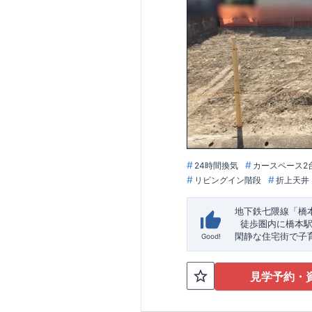
24時間換気
カースペース2
リビングイン階段
折上天井
地下鉄七隈線
「橋
​ ​徒歩圏内に橋
閑静な住宅街で子
Good!
★★★
物件のおす
1号棟：3LDK＋
見学予約・
みらいエコ住宅
20
東栄セーフティダ
こだわりの設備仕