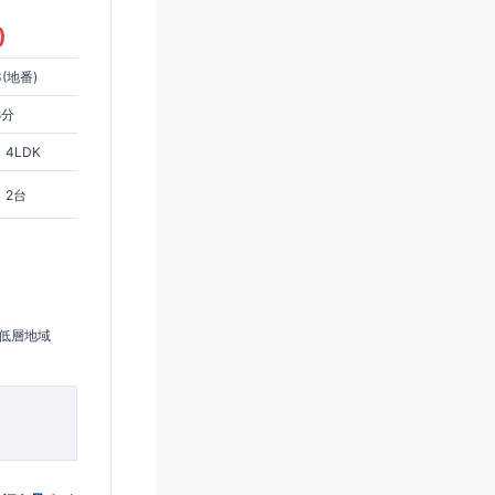
)
(地番)
8分
4LDK
2台
低層地域