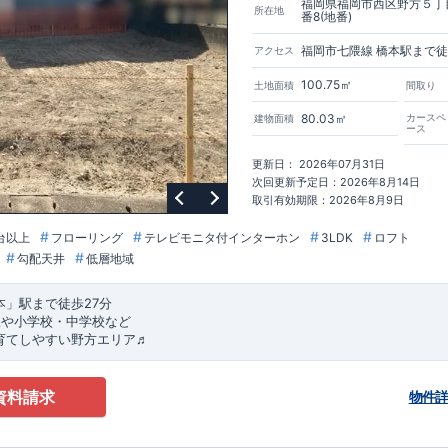
福岡県福岡市西区野方５丁目
所在地
番8(地番)
福岡市七隈線 橋本駅まで徒
アクセス
100.75㎡
土地面積
間取り
80.03㎡
カースペ
建物面積
ース
更新日： 2026年07月31日
次回更新予定日：2026年8月14日
取引有効期限：2026年8月9日
台以上
フローリング
テレビモニタ付インターホン
3LDK
ロフト
勾配天井
低層地域
本」駅まで徒歩27分
本駅や小学校・中学校など
育てしやすい野方エリア♬
すめポイント
★★★
ロフト＋カースペース2台
資料請求
物件
26事業
、対象物件！！
​※詳細は営業所までお問合せください。
​
ンパー
標準装備
​
【
2024年度グッドデザイン賞、受賞！
】
様