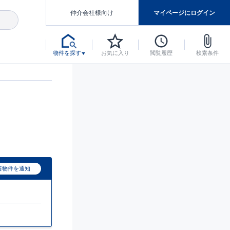
仲介会社様向け
マイページにログイン
物件を探す
お気に入り
閲覧履歴
検索条件
アした認定住宅です。
マンスには自信があります。
デザインテイストごとにサブブランドを開設し、意匠性の高い住宅を、よりわかりやすく、手の届きやすい形でご提案していきます。
東栄住宅では、お引渡し後最大10回の無料定期点検と最大60年間の品質保証を実施しています。
当サイトについて、ブルーミングガーデンシリーズに関して、東栄ホームサービス株式会社について。
デザインで、分譲住宅を変えていく。
着物件を通知