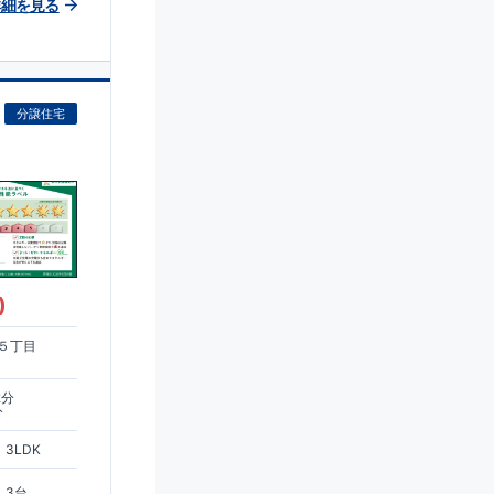
詳細を見る
分譲住宅
)
５丁目
2分
分
3LDK
3台