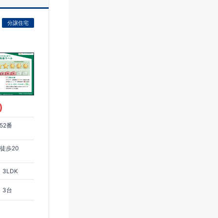
分譲住宅
)
8 ～
52番
徒歩20
3LDK
3台