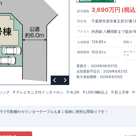
3,690万円 (税込
販売価格
千葉県市原市東五所37番13
所在地
内房線 八幡宿駅まで徒歩1
アクセス
124.83㎡
土地面積
間取り
103.51㎡
カースペ
建物面積
ース
更新日： 2026年08月07日
次回更新予定日：2026年8月21日
取引有効期限：2026年8月9日
リング
テレビモニタ付インターホン
4LDK
LDK18帖以上
折上天井
付で可動棚やカウンターテーブルも多く収納に便利な間取りです！