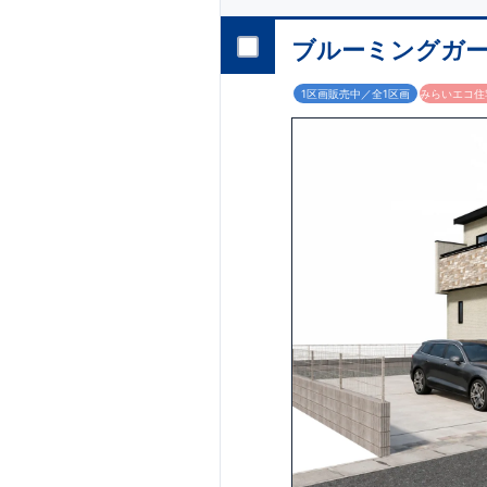
・キッチンには便
・リビングには全
ブルーミングガーデ
・お風呂場には
浴
・
24時間換気
で快
1区画販売中／全1区画
みらいエコ住宅
周辺環境
【教育施設】
・野方保育園…約948
・中村学園大学付属壱岐
・壱岐南小学校…約1,
【買い物施設】
・壱岐丘中学校…約94
・野口青果…約834 
・マルキョウ野方店…約
・ローソン野方六丁目店
・ドラッグイレブン野方
【その他施設】 ・​福
2,100m （徒歩23
・西日本シティ銀行野方
・村上華林堂病院…約1
・野方塚原公園…約34 
東栄住宅の家づく
■
住宅性能評価ダ
■
『BELS』
一次エ
■
耐震等級3（地
■
断熱性能と省エ
■
全棟自社一貫体
■
充実のアフター