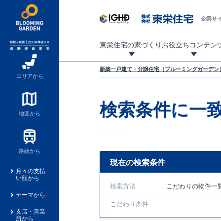
企業サ
東栄住宅の家づくり
お役立ちコンテン
地震に強い東栄住宅！ブルーミングガーデンは全棟住宅性能評価最高等級を取得！
「暮らしを豊かに」「帰ってきたくなる家」「お家時間を充実させたい」その想いから自社の設計士がお客様のニーズを反映した住み心地の良い新たな仕様を定期的にお届けしていきます。
設計から完成まで、国が定めた第三者機関が住宅性能を評価します
不動産（新築一戸建て・土地・条件付売地）購入は、各種手続きや見慣れない言葉などがたくさんあります。そんな不安もスッキリ解消！
東栄住宅に関する大切なキーワードの意味を一覧から見ることができます。
自社設計士考案の新仕様プロジェクト始動！
揺れに耐えるだけではなく、揺れ自体を低減し
ブルーミングガーデンは全棟住宅性能表示制度
家づくりのプロである業者さん、内情を知り尽くした東栄住宅の社員にも
現地見学するとメリットいっぱい！気になる物
家づくりのプロにも選ばれています
もっと暮らし快適プロジェクト
新築一戸建て・分譲住宅（ブルーミングガーデン）
エリアから
検索条件に一
地図から
路線から
現在の検索条件
月々の支払
い額から
検索方法
こだわり
の物件一
テーマから
こだわり条件
支店・営業
所から