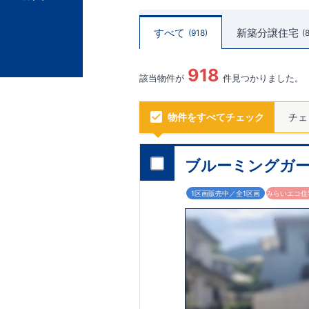
すべて
新築分譲住宅
918
918
該当物件が
件見つかりました。
物件をすべてチェック
チェ
ブルーミングガー
1区画販売中／全1区画
みらいエコ住宅