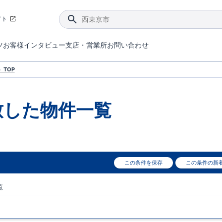
イト
ツ
お客様インタビュー
支店・営業所
お問い合わせ
てダメージを抑える制震技術。
4分野6項目で最高等級を取得！
ブルーミングガーデンは選ばれています。
件があったら行ってみよう！
ブルーミングガーデンは全棟で断熱等性能等級の「5」以上を標準取得しています。
東栄住宅では、地盤に特化した造成部門を社内に設置しお客様が安心して暮らせる土地をご提供するために、様々な取り組みを行っています。
声を大きくしてお伝えすることではないけど、実際に住んでみるとわかってくる。ブルーミングガーデンがこだわる「暮らしやすさ」を少しだけご紹介。
住宅にまつわるコラム。エリアから、キーワードから検索ができます。
室内空間を快適に保つ断熱性能
｢良い家を作って、きちんと手入れをして、長く大切に使う｣ことを目的とした、国が定めた7つの技術基準をクリ
ここまでやって低価格。コストパフォー
東栄住宅の特徴のひとつが自社一貫体制。土地の仕入れからお客様のご入居まで、東栄住宅のスタッフが携わっています。
東栄住宅の『分譲住宅』、『注文住宅』をご紹介いただくことでご紹介者様・ご成約いただいたお客様双方に特典をお贈りします。
TOP
致した
物件一覧
この条件を保存
この条件の新
覧