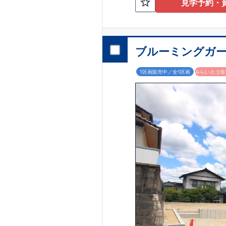
見学予約・
ブルーミングガー
1区画販売中／全1区画
みらいエコ住宅