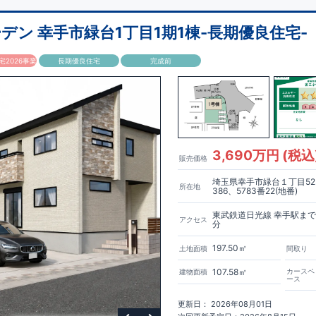
利な
床下収納
体が見渡せる
対面キッチン
ン 幸手市緑台1丁目1期1棟-長期優良住宅-
室暖房換気乾燥機完備
適な住まい環境
2026事業
長期優良住宅
完成前
 ～ 1,300 m（徒歩12～ 16分）
幼稚園…約841 ～ 1,000 m（徒歩11～ 13分）
085 ～ 1,200m （徒歩14～ 16分）
5 ～ 1,400 m（徒歩12～ 19分）
～ 1,200 m（徒歩11～ 16分）
1,450 ～ 1,800m （徒歩19～ 23分）
…約1,011 ～ 1,100m （徒歩13～ 14分）
3,690万円 (税込
販売価格
店…約1,213 ～ 1,400m （徒歩16～ 19分） ・​木の葉モール橋本…約1,77
岡生松台郵便局…約729 ～ 1,300 m（徒歩10～ 20分）
～ 28分）
支店…約1,395 ～ 1,600m （徒歩18～ 21分）
埼玉県幸手市緑台１丁目52
所在地
,180 ～ 1,500m （徒歩15～ 20分）
386、5783番22(地番)
～ 1 6 0 m（ 徒歩1 ～ 2 分）
東武鉄道日光線 幸手駅まで
アクセス
分
りへのこだわり
ブル取得
197.50㎡
土地面積
間取り
ネルギー消費量等級6取得
震に強い）
107.58㎡
カースペ
建物面積
ネ
ース
制
サポート
更新日： 2026年08月01日