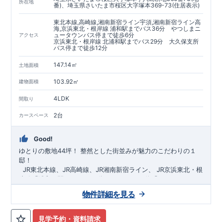
https://www.e-blooming.com/bukken/60075018/
所在地
番)、埼玉県さいたま市桜区大字塚本369-73(住居表示)
東北本線,高崎線,湘南新宿ライン宇須,湘南新宿ライン高
海,京浜東北・根岸線 浦和駅までバス36分 やつしまニ
ュータウンバス停まで徒歩6分
アクセス
京浜東北・根岸線 北浦和駅までバス29分 大久保支所
バス停まで徒歩12分
147.14㎡
土地面積
103.92㎡
建物面積
4LDK
間取り
2台
カースペース
Good!
ゆとりの敷地44坪！
​
整然とした街並みが魅力のこだわりの１
邸！
​ ​ ​
JR東北本線、JR高崎線、
JR湘南新宿ライン、
JR京浜東北・根
岸線「
浦和
」駅までバス36
分
バス停「
やつしまニュー
タウン
」まで徒歩6
分
​ ​
JR京浜東北・根岸線
「
北浦和
」駅までバ
物件詳細を見る
ス29
​◆子育て環境良好！
分
​
大久保小学校
バス停
まで徒歩12分、
「
大久保支所
大久保
」まで徒歩
中学
12分​
校
まで徒歩12分！
​
​◆設計・建設性能評価ｗ取得！
​
幼稚園、保育園までは
​
◎性能評価とは
徒歩20分
圏内！
​​
【
​
◆
設
計
広々とした敷地！
住宅性能評価】
​
​
敷地は
建物設計段階で、国が定めた
44坪超
！
​
LDKは
18
帖
！
​
第三者機
4LDK
の
見学予約・資料請求