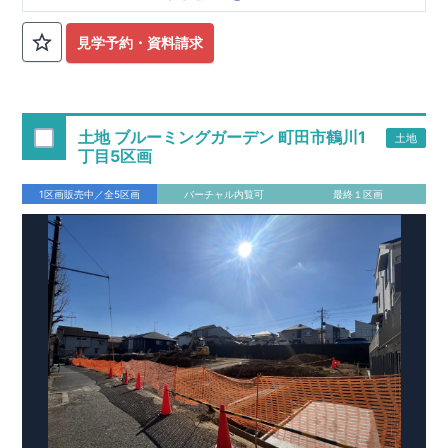
■
オプションではありません！全棟標準搭載
床下換気システ
見学予約・資料請求
ム・ガス衣類乾燥機・食洗器・宅配ボックス・玄関電子キー・
浴室換気乾燥機・防犯ガラス
■
１階廻りの構造材は
防腐・防蟻性
を確保するため、構造用集
成材に
ヒノキ
を使用しております！
土地 ブルーミングガーデン 町田市鶴川1
土地
■
長期優良住宅
もっと詳しく
「いい家を作って、きちんと手
丁目5区画
入れをして、長く大切に使う」という考え方の下、
国が定めた
7
つの厳しい技術基準をクリアした物件だけが認定を受けられる
1区画販売中／全5区画
バーチャル内覧可
最終１区画
長期優良住宅。
長期優良住宅として認定を受けるためには、国が定めた下記
7
つ
の技術基準をクリアする必要があります。東栄住宅は全棟でク
リア！①耐震性②劣化対策③維持管理性④住戸面積⑤省エネル
ギー性⑥居住環境⑦維持保全管理
そのほかの魅力として、住宅ローン金利優遇、固定資産税の減
税、中古市場での売却時にも有利です。
■
住宅性能評価ダブル
取得
もっと詳しく
「設計」と「建設」のダブルで性
能を評価されています！図面を第三者機関へ提出します。外部
■
当社こだわりの空間アイディアを
ショート動画
で
評価委員が建設中に
ご紹介しています。
3
回、竣工時に
ここをクリッ
1
回の現場検査が行われま
ク
す。構造の安定、劣化の軽減、維持管理への配慮、温熱環境・
エネルギー消費量（断熱等性能）の必須
4
分野、空気環境で、最
高等級取得！
■
耐震等級
3
もっと詳しく
東栄住宅の建物
は、国が定めた耐震最高等級
3
を取得。建築基準法に定められ
た、｢数百年に一度発生する地震に対して、倒壊、崩壊しない｣