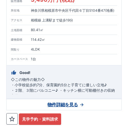
販売価格
神奈川県相模原市中央区千代田６丁目5104番47(地番)
所在地
相模線 上溝駅まで徒歩19分
アクセス
80.41㎡
土地面積
114.42㎡
建物面積
4LDK
間取り
1台
カースペース
Good!
◇
この物件の魅力
◇
・
小学校徒歩約
7
分、保育園約
5
分と子育てに優しい立地♪
・２階、３階にバルコニー♪
・キッチン横に可動棚付きの収納
完備。
・家族で過ごすこともできるワイドバルコニー完備。
◇
アクセ
物件詳細を見る
ス
◇
JR
相模線「上溝」駅
徒歩
19
分
◇
ロケーション
◇
・相模原市立星が丘小学校
徒歩
7
分
・オーケ
ー相模原店
徒歩
4
分
・業務スーパー相
見学予約・資料請求
模原店
徒歩
12
分
・やまうち医院 徒歩
4
分
・セブン
イレブン星ヶ丘店 徒歩
4
分