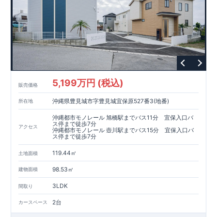
5,199万円 (税込)
販売価格
沖縄県豊見城市字豊見城宜保原527番3(地番)
所在地
沖縄都市モノレール 旭橋駅までバス11分 宜保入口バ
ス停まで徒歩7分
アクセス
沖縄都市モノレール 壺川駅までバス15分 宜保入口バ
ス停まで徒歩7分
119.44㎡
土地面積
98.53㎡
建物面積
3LDK
間取り
2台
カースペース