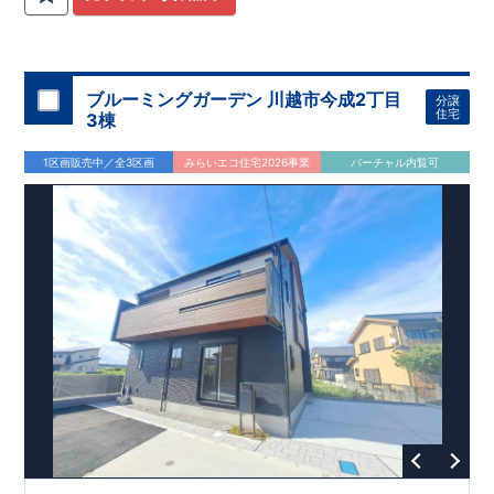
関
間取りプラン採用！
が評価しております！ ​ 【
​
​◆こだわりの内装！
建設
住宅性能評価】
​
2階洋室のうち一
​
第三
者機関
室は
開放的な勾配天井
により、建物完成までに
！
​
全居室
計4回
クローゼット付き！ ​ リビ
の検査が行われます！
​
​
◎この住宅の評価
ングはおしゃれな
​
折上天井
国が定めた
♪
​
​◆充実した設備！
耐震等級で最高の３
​
雨の日でも
を取得！
地震に強い
洗濯物が干せる
住宅です！
室内物干し
​
冬は暖かく夏は涼しくて快適♪ 省エ
​
浴室乾燥暖房機
付き！
​
食洗機
ネに優れた
付きシステムキッチン！
断熱等性能５
を取得！
​ ​
平日、休日 時間帯問わずご案内可
​ ​
その他項目も評価を受け
ブルーミングガーデン 川越市今成2丁目
分譲
ており、
能です！
性能に特化した
​
お気軽にお問い合わせください！
住宅です！
​
【お問い合わせ】
住宅
3棟
TEL：
048-710-5571
(営業時間 9:30～18:30 火水定休日)
1区画販売中／全3区画
みらいエコ住宅2026事業
バーチャル内覧可