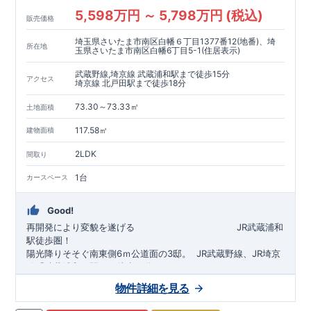
5,598万円 ～ 5,798万円 (税込)
販売価格
埼玉県さいたま市南区白幡６丁目1377番12(地番)、埼
所在地
玉県さいたま市南区白幡6丁目5-1(住居表示)
武蔵野線,埼京線 武蔵浦和駅まで徒歩15分
アクセス
埼京線 北戸田駅まで徒歩18分
73.30～73.33㎡
土地面積
117.58㎡
建物面積
2LDK
間取り
1台
カースペース
Good!
再開発により変貌を遂げる
​
JR武蔵浦和
駅徒歩圏！
陽光降りそそぐ南東側6ｍ公道面の3邸。
​
JR武蔵野線、JR埼京
線「
武蔵浦和
」駅まで徒歩15
分
​
自転車で約5分
物件詳細を見る
​◆設計・建設性能評価ｗ取得！
JR埼京線
「
北戸田
​
」駅まで徒歩18分​
◎性能評価とは
​​
​
【
設計
住
宅性能評価】
​
建物設計段階で、国が定めた
自転車で約6分
第三者機関
が