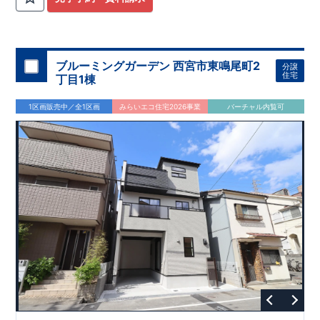
ブルーミングガーデン 西宮市東鳴尾町2
分譲
住宅
丁目1棟
1区画販売中／全1区画
みらいエコ住宅2026事業
バーチャル内覧可