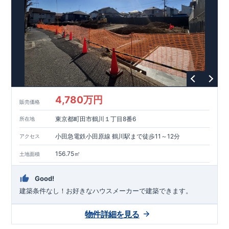
能を評価されています！図面を第三者機関へ提出します。外部
■
当社こだわりの空間アイディアを
ショート動画
で
評価委員が建設中に
ご紹介しています。
3
回、竣工時に
ここをクリッ
1
回の現場検査が行われま
ク
す。構造の安定、劣化の軽減、維持管理への配慮、温熱環境・
エネルギー消費量（断熱等性能）の必須
4
分野、空気環境で、最
高等級取得！
■
耐震等級
3
もっと詳しく
東栄住宅の建物
は、国が定めた耐震最高等級
3
を取得。建築基準法に定められ
た、｢数百年に一度発生する地震に対して、倒壊、崩壊しない｣
という基準から、さらに
1.5
倍の耐震力を達成しています。
■
耐
風等級
2
災害時の損傷の受けにくさを評価されています。建築
基準法に定められている暴風による力（
500
年に
1
度）のさらに
4,780万円
販売価格
1.2
倍の暴風に対しても損傷を生じないことで耐風最高等級
2
を
取得しています。
■
自社一貫体制
もっと詳しく
東栄住宅は土
東京都町田市鶴川１丁目8番6
所在地
地の仕入れ、設計、施工、販売、メンテナンスまで、すべての
プロセスに携わっています。
■
アフターサポート
もっ
小田急電鉄小田原線 鶴川駅まで徒歩11～12分
アクセス
と詳しく
快適に暮らすことができる住宅の品質を長期にわたり
維持するには、定期的な点検を実施することが重要です。
最大
156.75㎡
土地面積
60
年間の保証制度がございます。もちろん、定期点検以外でも
万一不具合が発生した際は対応いたします。
Good!
建築条件なし！​お好きなハウスメーカーで建築できます。
物件詳細を見る