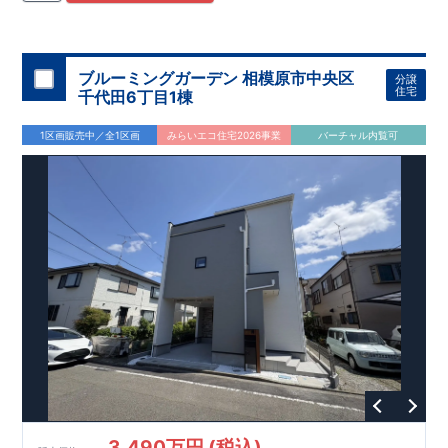
住宅用制震ダンパー/
東栄セーフティダンパー」
・
「地盤改良
工法/R-Evolve
パイル」
・
「宅地開発手法/
簡単に地図から消
せる道」
平日・休日ご内覧可能です！
○
第18
回キッズデザイン
賞
受賞
・
2024
年、東栄住宅
の新たな空間提案
ぜひお気軽にお問い合わせください♪
「マルチエント
ラ
ンス」
西宮営業所
が受賞いたしまし
TEL
：
0798-
ブルーミングガーデン 相模原市中央区
分譲
​
た！
38-1246
○
耐震等級最高
(
定休日：火・水・年末年始
等
級3
・数百年に一度の地震に耐える力
)
住宅
千代田6丁目1棟
の
1.5
倍の耐震性！
・さらに繰り返しの地震に強い
制震
ダンパ
ー
採用で安心！
○
BELS
・エコ住宅としての性能評価を全号棟
1区画販売中／全1区画
みらいエコ住宅2026事業
バーチャル内覧可
が取得しています！
○
住宅性能評価ダブ
ル
取得
・『設計』住
宅性能評価…建物設計段階で、国が認めた第三者機関が評価し
ております。
・『建設』住宅性能評価…評価を受けた図面通
りに施工されているか、建設までに計
4
回チェックが行われま
す。
3,490万円 (税込)