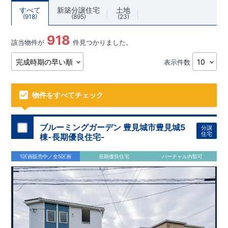
すべて
新築分譲住宅
土地
918
895
23
918
該当物件が
件見つかりました。
表示件数
物件をすべてチェック
ブルーミングガーデン 豊見城市豊見城5
分譲
住宅
棟-長期優良住宅-
1区画販売中／全5区画
長期優良住宅
バーチャル内覧可