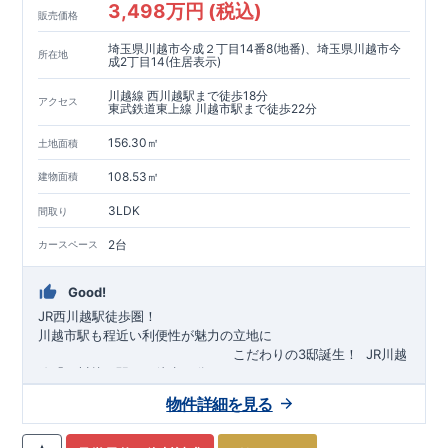
3,498万円 (税込)
販売価格
埼玉県川越市今成２丁目14番8(地番)、埼玉県川越市今
所在地
成2丁目14(住居表示)
川越線 西川越駅まで徒歩18分
アクセス
東武鉄道東上線 川越市駅まで徒歩22分
156.30㎡
土地面積
108.53㎡
建物面積
3LDK
間取り
2台
カースペース
Good!
JR西川越駅徒歩圏！
川越市駅も程近い利便性が魅力の立地に
​
こだわりの3邸誕生！
​
JR川越
線「
西川越
」駅まで徒歩18
分
​
​◆子育て環境良好！
​
今成小学校
自転車約6分（約1430ｍ）
まで徒歩9分、
富士見中学校
​ ​
物件詳細を見る
東武東上線「
まで徒歩24分！
川越市
​
幼稚園、保育園までは
」駅まで徒歩22
分
​
徒歩3分
圏内！
​
◆
広々とした敷地！
​
敷地は
34～40坪超
自転車約7分（約1740ｍ）
！
​
LDKは
16～19
帖
！
​