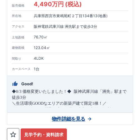
4,490万円 (税込)
販売価格
兵庫県西宮市東鳴尾町２丁目134番13(地番)
所在地
阪神電鉄武庫川線 洲先駅まで徒歩3分
アクセス
76.70㎡
土地面積
123.04㎡
建物面積
4LDK
間取り
1台
カースペース
Good!
​
◆8/3
価格変更いたしました！◆
阪神武庫川線
「洲先」
駅まで
​
徒歩
3
分
＼生活環境
GOOD
なエリアの新築戸建て限定1棟！／
・4
LDK
→5
LDK
へ
間取り変更可能
・衣類の収納に便利な
ウォー
クインクローゼット
・2部屋から行き来できる
続きバルコニー
物件詳細を見る
・デザインと機能性を兼ね備えた
オープンサニタリー
irodori
・
​
リビング全体を見渡せる
・網戸
11万円
(
税込
)
で設置可能！
対面キッチン
（オプション）
・お買い物施設（関西ス
​
ーパー）
↓クリックすると特設ページにジャンプします↓
徒歩10分
(
約787ｍ
)
見学予約・資料請求
2024
年グッドデザイン賞
3
プロジェクト同時受賞
○
・
「木造