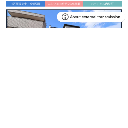
1区画販売中／全1区画
みらいエコ住宅2026事業
バーチャル内覧可
4,490万円 (税込)
販売価格
兵庫県西宮市東鳴尾町２丁目134番13(地番)
所在地
阪神電鉄武庫川線 洲先駅まで徒歩3分
アクセス
76.70㎡
土地面積