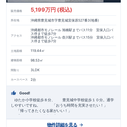
5,199万円 (税込)
販売価格
沖縄県豊見城市字豊見城宜保原527番3(地番)
所在地
沖縄都市モノレール 旭橋駅までバス11分 宜保入口バ
ス停まで徒歩7分
アクセス
沖縄都市モノレール 壺川駅までバス15分 宜保入口バ
ス停まで徒歩7分
119.44㎡
土地面積
98.53㎡
建物面積
3LDK
間取り
2台
カースペース
Good!
ゆたか小学校徒歩８分、 豊見城中学校徒歩１０分。通学
しやすいですね。
​ ​ ​ ​
「おうち時間を充実させたい！」
「帰ってきたくなる家がいい！」
「おしゃれなら建売住宅もありかも！」
物件詳細を見る
TEL:098-860-2201
（火・水曜日定休日、年末年始休み）