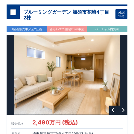
ブルーミングガーデン 加須市花崎4丁目
分譲
住宅
2棟
1区画販売中／全2区画
みらいエコ住宅2026事業
バーチャル内覧可
2,490万円 (税込)
販売価格
埼玉県加須市花崎４丁目19番13(地番)
所在地