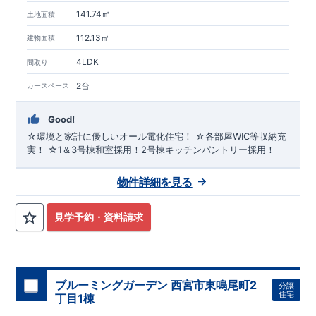
141.74㎡
土地面積
112.13㎡
建物面積
4LDK
間取り
2台
カースペース
Good!
☆環境と家計に優しいオール電化住宅！ ☆各部屋WIC等収納充
実！ ☆1＆3号棟和室採用！2号棟キッチンパントリー採用！
物件詳細を見る
見学予約・資料請求
ブルーミングガーデン 西宮市東鳴尾町2
分譲
住宅
丁目1棟