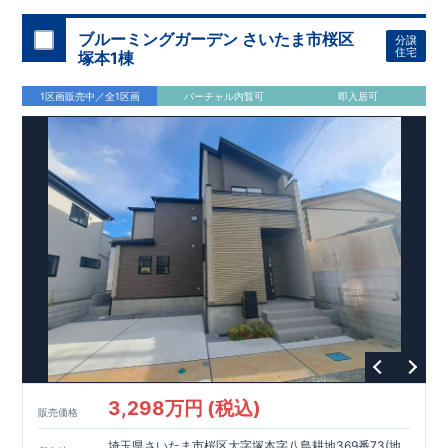
加須 徒歩
13
分
間取りのポイント
ブルーミングガーデン さいたま市桜区
分譲
LDK
約
19.5
帖
​陽当たりよく開放
■ 1
号棟
のゆとりあるリビング
住宅
塚本1棟
感があります。
■
共通
1区画販売中／全1区画
バーチャル内覧可
即入居可
・主寝室は将来仕切れる可変型プラン
・
2
階洋室
2
部屋にウォー
クインクローゼット設置
住宅設備のポイント
■
太陽光発電（フラットプラン）採用
月額サービス料
0
円で利用可
能
■
ホテルライクで実用的な洗面空間
（
オープンサニタリーirodori
/
詳細ページへ）
家計にやさしい住宅性能
■
長期優良住宅
住宅ローン控除額の優遇、
固定資産税の減額期間
延長など
税制面でのメリットが受けられます。
■
耐震等級
３
＋
制震ダンパー
建築基準法の
1.5
倍の耐震性。
地震保
険の割引（最大
50
％）対象です。
​ ​
​
現地のご案内・資料請求 受付中
■完成済みにつき、
実際の
​
​
建物・設備・間取りを
現地にてご確認いただけます。
ま
ずはお気軽にお問い合わせください。
3,298万円 (税込)
TEL
：
0120-44-1081
販売価格
（
9:30
～
18:30
／火水曜休み）
スマートフォンで見やすい特設サイトはこちら
埼玉県さいたま市桜区大字塚本字八島耕地369番73(地