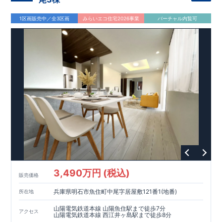
1区画販売中／全3区画
みらいエコ住宅2026事業
バーチャル内覧可
3,490万円 (税込)
販売価格
兵庫県明石市魚住町中尾字居屋敷121番1(地番)
所在地
山陽電気鉄道本線 山陽魚住駅まで徒歩7分
アクセス
山陽電気鉄道本線 西江井ヶ島駅まで徒歩8分