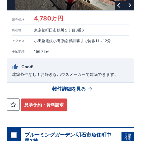
という基準から、さらに
1.5
倍の耐震力を達成しています。
■
耐
風等級
2
災害時の損傷の受けにくさを評価されています。建築
基準法に定められている暴風による力（
500
年に
1
度）のさらに
4,780万円
販売価格
1.2
倍の暴風に対しても損傷を生じないことで耐風最高等級
2
を
取得しています。
■
自社一貫体制
もっと詳しく
東栄住宅は土
東京都町田市鶴川１丁目8番6
所在地
地の仕入れ、設計、施工、販売、メンテナンスまで、すべての
プロセスに携わっています。
■
アフターサポート
もっ
小田急電鉄小田原線 鶴川駅まで徒歩11～12分
アクセス
と詳しく
快適に暮らすことができる住宅の品質を長期にわたり
維持するには、定期的な点検を実施することが重要です。
最大
156.75㎡
土地面積
60
年間の保証制度がございます。もちろん、定期点検以外でも
万一不具合が発生した際は対応いたします。
Good!
建築条件なし！​お好きなハウスメーカーで建築できます。
物件詳細を見る
見学予約・資料請求
ブルーミングガーデン 明石市魚住町中
分譲
住宅
尾3棟