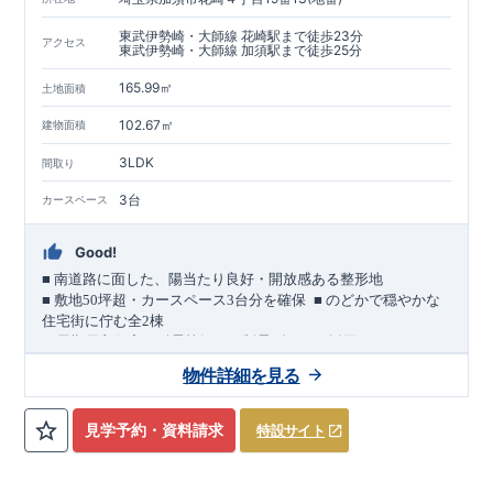
東武伊勢崎・大師線 花崎駅まで徒歩23分
アクセス
東武伊勢崎・大師線 加須駅まで徒歩25分
165.99㎡
土地面積
102.67㎡
建物面積
3LDK
間取り
3台
カースペース
Good!
■
南道路に面した、陽当たり良好・開放感ある整形地
​
■
敷地
50
坪超・カースペース
3
台分を確保
■
のどかで穏やかな
住宅街に佇む全
2
棟
（長期優良住宅／耐震等級３・制震ダンパー採用）
車道
7.0m
南道路
12.0m
（歩道含む・
）に面した、
開放感と陽当
物件詳細を見る
たりに恵まれた立地。
約
12m
超
南北に長い整形地を活かし、
建物南側には
の奥行きが
あり、
採光・通風・プライバシー性にも配慮した敷地計画で
見学予約・資料請求
特設サイト
す。
3
■
買物施設が徒歩圏内
・ローソン 徒歩
分
・ドラッグストアコ
スモス 徒歩約
10
分
・クスリのアオキ 徒歩約
10
分
・ビバモール