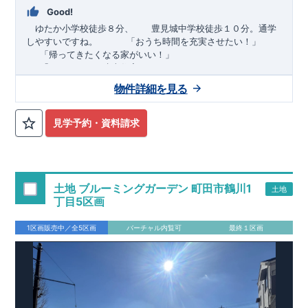
Good!
ゆたか小学校徒歩８分、 豊見城中学校徒歩１０分。通学
しやすいですね。
​ ​ ​ ​
「おうち時間を充実させたい！」
「帰ってきたくなる家がいい！」
「おしゃれなら建売住宅もありかも！」
物件詳細を見る
TEL:098-860-2201
（火・水曜日定休日、年末年始休み）
■
オプションではありません！全棟標準搭載
床下換気システ
見学予約・資料請求
ム・ガス衣類乾燥機・食洗器・宅配ボックス・玄関電子キー・
浴室換気乾燥機・防犯ガラス
■
１階廻りの構造材は
防腐・防蟻性
を確保するため、構造用集
成材に
ヒノキ
を使用しております！
土地 ブルーミングガーデン 町田市鶴川1
土地
■
長期優良住宅
もっと詳しく
「いい家を作って、きちんと手
丁目5区画
入れをして、長く大切に使う」という考え方の下、
国が定めた
7
つの厳しい技術基準をクリアした物件だけが認定を受けられる
1区画販売中／全5区画
バーチャル内覧可
最終１区画
長期優良住宅。
長期優良住宅として認定を受けるためには、国が定めた下記
7
つ
の技術基準をクリアする必要があります。東栄住宅は全棟でク
リア！①耐震性②劣化対策③維持管理性④住戸面積⑤省エネル
ギー性⑥居住環境⑦維持保全管理
そのほかの魅力として、住宅ローン金利優遇、固定資産税の減
税、中古市場での売却時にも有利です。
■
住宅性能評価ダブル
取得
もっと詳しく
「設計」と「建設」のダブルで性