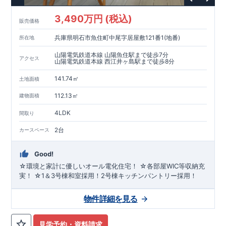
3,490万円 (税込)
販売価格
兵庫県明石市魚住町中尾字居屋敷121番1(地番)
所在地
山陽電気鉄道本線 山陽魚住駅まで徒歩7分
アクセス
山陽電気鉄道本線 西江井ヶ島駅まで徒歩8分
141.74㎡
土地面積
112.13㎡
建物面積
4LDK
間取り
2台
カースペース
Good!
☆環境と家計に優しいオール電化住宅！ ☆各部屋WIC等収納充
実！ ☆1＆3号棟和室採用！2号棟キッチンパントリー採用！
物件詳細を見る
見学予約・資料請求