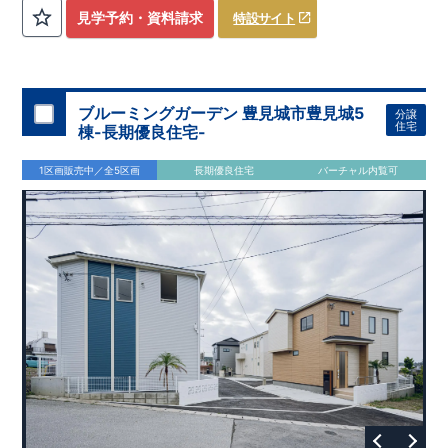
評価しております！ ​ 【
建設
住宅性能評価】
​
第三者機
見学予約・資料請求
特設サイト
関
​◆子育て環境良好！
により、建物完成までに
​
辻小学校
計4回
まで徒歩8分、
の検査が行われます！
内谷中学校
​
​ ◎こ
まで
の住宅の評価
徒歩9分！
​
幼稚園、保育園までは
​
国が定めた
耐震等級で最高の３
徒歩6分
圏内！
を取得！
​
◆
南東側6
地震
に強い
ｍ公道面！
住宅です！
​
陽光降りそそぐ明るい室内！
​
冬は暖かく夏は涼しくて快適♪ 省エネに
​
LDKは
16
帖
！
​
優れた
2（3）LDK
断熱等性能５
の間取りプラン採用！
を取得！
​ ​
その他項目も評価を受けてお
​
​◆こだわりの内装！
​
家
り、
族構成の変化に対応可能な可変型プラン！
性能に特化した
住宅です！
​
全居室
クローゼッ
ブルーミングガーデン 豊見城市豊見城5
分譲
ト付き！ ​
​◆充実した設備！
​
冬でも快適！LDK床暖房標準装
住宅
棟-長期優良住宅-
備♪
​
雨の日でも洗濯物が干せる
室内物干し
​
浴室乾燥暖房機
付き！
​
食洗機
付きシステムキッチン！
​
平日、休日 時間帯
1区画販売中／全5区画
長期優良住宅
バーチャル内覧可
問わずご案内可能です！
​
お気軽にお問い合わせください！
​
【お問い合わせ】TEL：
048-710-5571
(営業時間 9:30～
18:30 火水定休日)