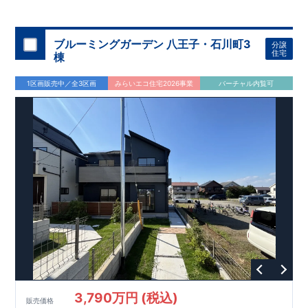
◇
ブルーミングガーデンのこだわり
◇
【全棟自社一貫体制】
・誰が、何をしたか。が明確だからこそ、お客様の安心に繋が
ります。
・設計、施工、営業が互いに協力しあい、最良のプラ
ブルーミングガーデン 八王子・石川町3
分譲
ンを提供いたします。
・東栄住宅では、お引渡し後最大
・不要な中間マージンを抑えることで、
10
回の無料定期点検と、
60
年
住宅
棟
コストダウンに努めています。
間の品質保証を実施。お引渡しからが本当のお付き合いだと考
【耐震等級3
取得】
・東栄住宅
の建物は、国が定めた耐震等級で
え、アフターサービスを外部の業者に委託せず、東栄住宅グル
3
を取得。建築基準法で定め
1区画販売中／全3区画
みらいエコ住宅2026事業
バーチャル内覧可
られた、｢数百年に一度発生する地震に対して、倒壊、崩壊しな
ープ「東栄ホームサービス株式会社」にて責任をもって対応い
い。｣という基準から、さらに
たします。
1.5
倍の耐震力を達成していま
す。
【住宅性能評価ダブル取得】
・設計住宅性能評価：建物
設計段階で、国が認めた第三者機関が評価しています。
・建設
住宅性能評価：評価を受けた図面通りに施工されているか、建
設までに、計
4
回のチェックが行われます。
図面や書類上だけ
でなく、現場の施工状況を検査した上で、品質を保証していま
す。
【充実のアフターサポート】
3,790万円 (税込)
販売価格