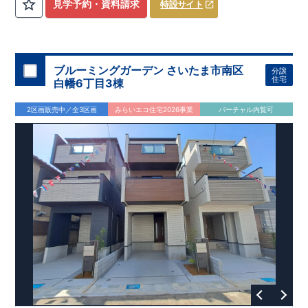
​
3（4）
​◆設計・建設性能評価ｗ取得！
LDK～4LDK
の間取りプラン採用！
​
◎性能評価とは
​
​◆こだわりの内
​​
【
設計
見学予約・資料請求
特設サイト
住宅性能評価】
装！
​
2階洋室のうち一室は
​
建物設計段階で、国が定めた
開放的な勾配天井
！
​
全居室
第三者機関
クロ
が評価しております！ ​ 【
ーゼット付き！ ​ リビングはおしゃれな
建設
住宅性能評価】
折上天井
​
♪
​
​◆充実し
第三者
機関
た設備！
により、建物完成までに
​
雨の日でも洗濯物が干せる
計4回
の検査が行われます！
室内物干し
​
浴室乾燥
​
​ ◎
この住宅の評価
暖房機
付き！
​
​
国が定めた
食洗機
付きシステムキッチン！
耐震等級で最高の３
​
平日、休日
を取得！
地
震に強い
時間帯問わずご案内可能です！
住宅です！
​
冬は暖かく夏は涼しくて快適♪ 省エネ
​
お気軽にお問い合わせくださ
ブルーミングガーデン さいたま市南区
分譲
に優れた
い！
​
【お問い合わせ】TEL：
断熱等性能５
を取得！
048-710-5571
​ ​
その他項目も評価を受けて
(営業時間 9:30～
住宅
白幡6丁目3棟
おり、
18:30 火水定休日)
性能に特化した
住宅です！
2区画販売中／全3区画
みらいエコ住宅2026事業
バーチャル内覧可