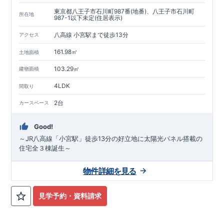
東京都八王子市石川町987番(地番)、八王子市石川町
所在地
987-1以下未定(住居表示)
八高線 小宮駅まで徒歩13分
アクセス
161.98㎡
土地面積
103.29㎡
建物面積
4LDK
間取り
2台
カースペース
Good!
～JR八高線「小宮駅」徒歩13分の好立地に太陽光パネル搭載の
住宅全３棟誕生～
物件詳細を見る
見学予約・資料請求