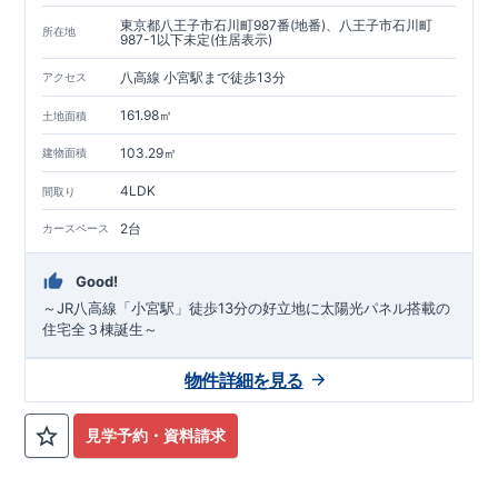
東京都八王子市石川町987番(地番)、八王子市石川町
所在地
987-1以下未定(住居表示)
八高線 小宮駅まで徒歩13分
アクセス
161.98㎡
土地面積
103.29㎡
建物面積
4LDK
間取り
2台
カースペース
Good!
～JR八高線「小宮駅」徒歩13分の好立地に太陽光パネル搭載の
住宅全３棟誕生～
物件詳細を見る
見学予約・資料請求