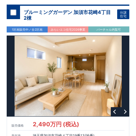
ブルーミングガーデン 加須市花崎4丁目
分譲
住宅
2棟
1区画販売中／全2区画
みらいエコ住宅2026事業
バーチャル内覧可
2,490万円 (税込)
販売価格
埼玉県加須市花崎４丁目19番13(地番)
所在地