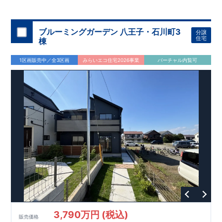
◇
ブルーミングガーデンのこだわり
◇
【全棟自社一貫体制】
・誰が、何をしたか。が明確だからこそ、お客様の安心に繋が
ります。
・設計、施工、営業が互いに協力しあい、最良のプラ
ブルーミングガーデン 八王子・石川町3
分譲
ンを提供いたします。
・東栄住宅では、お引渡し後最大
・不要な中間マージンを抑えることで、
10
回の無料定期点検と、
60
年
住宅
棟
コストダウンに努めています。
間の品質保証を実施。お引渡しからが本当のお付き合いだと考
【耐震等級3
取得】
・東栄住宅
の建物は、国が定めた耐震等級で
え、アフターサービスを外部の業者に委託せず、東栄住宅グル
3
を取得。建築基準法で定め
1区画販売中／全3区画
みらいエコ住宅2026事業
バーチャル内覧可
られた、｢数百年に一度発生する地震に対して、倒壊、崩壊しな
ープ「東栄ホームサービス株式会社」にて責任をもって対応い
い。｣という基準から、さらに
たします。
1.5
倍の耐震力を達成していま
す。
【住宅性能評価ダブル取得】
・設計住宅性能評価：建物
設計段階で、国が認めた第三者機関が評価しています。
・建設
住宅性能評価：評価を受けた図面通りに施工されているか、建
設までに、計
4
回のチェックが行われます。
図面や書類上だけ
でなく、現場の施工状況を検査した上で、品質を保証していま
す。
【充実のアフターサポート】
3,790万円 (税込)
販売価格