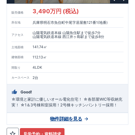
3,490万円 (税込)
販売価格
兵庫県明石市魚住町中尾字居屋敷121番1(地番)
所在地
山陽電気鉄道本線 山陽魚住駅まで徒歩7分
アクセス
山陽電気鉄道本線 西江井ヶ島駅まで徒歩8分
141.74㎡
土地面積
112.13㎡
建物面積
4LDK
間取り
2台
カースペース
Good!
☆環境と家計に優しいオール電化住宅！ ☆各部屋WIC等収納充
実！ ☆1＆3号棟和室採用！2号棟キッチンパントリー採用！
物件詳細を見る
見学予約・資料請求