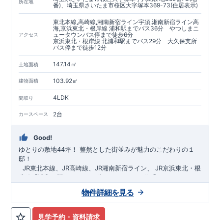
https://www.e-blooming.com/bukken/60075018/
所在地
番)、埼玉県さいたま市桜区大字塚本369-73(住居表示)
東北本線,高崎線,湘南新宿ライン宇須,湘南新宿ライン高
海,京浜東北・根岸線 浦和駅までバス36分 やつしまニ
ュータウンバス停まで徒歩6分
アクセス
京浜東北・根岸線 北浦和駅までバス29分 大久保支所
バス停まで徒歩12分
147.14㎡
土地面積
103.92㎡
建物面積
4LDK
間取り
2台
カースペース
Good!
ゆとりの敷地44坪！
​
整然とした街並みが魅力のこだわりの１
邸！
​ ​ ​
JR東北本線、JR高崎線、
JR湘南新宿ライン、
JR京浜東北・根
岸線「
浦和
」駅までバス36
分
バス停「
やつしまニュー
タウン
」まで徒歩6
分
​ ​
JR京浜東北・根岸線
「
北浦和
」駅までバ
物件詳細を見る
ス29
​◆子育て環境良好！
分
​
大久保小学校
バス停
まで徒歩12分、
「
大久保支所
大久保
」まで徒歩
中学
12分​
校
まで徒歩12分！
​
​◆設計・建設性能評価ｗ取得！
​
幼稚園、保育園までは
​
◎性能評価とは
徒歩20分
圏内！
​​
【
​
◆
設
計
広々とした敷地！
住宅性能評価】
​
​
敷地は
建物設計段階で、国が定めた
44坪超
！
​
LDKは
18
帖
！
​
第三者機
4LDK
の
見学予約・資料請求