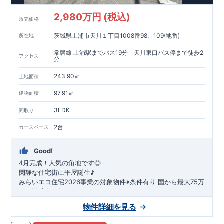
2,980万円 (税込)
販売価格
茨城県土浦市天川１丁目1008番98、109(地番)
所在地
常磐線 土浦駅までバス19分 天川東口バス停まで徒歩2
アクセス
分
243.90㎡
土地面積
97.91㎡
建物面積
3LDK
間取り
2台
カースペース
Good!
4月完成！人気の角地です◎
閑静な住宅街に平屋誕生♪
​みらいエコ住宅2026事業の対象物件※条件有り
​
国
から最大75万
円の補助金が得られます！
​※補助金額より事務手数料として99000 円（税込）及び振込手
物件詳細を見る
数料が差し引かれます。
★魅力的な間取り★
​・
玄関から
直接洗面所・浴室
へアクセスで
きる動線の為、