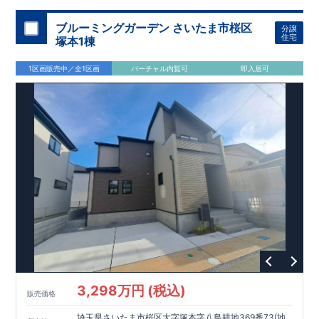
加須 徒歩
13
分
間取りのポイント
ブルーミングガーデン さいたま市桜区
分譲
LDK
約
19.5
帖
​陽当たりよく開放
■ 1
号棟
のゆとりあるリビング
住宅
塚本1棟
感があります。
■
共通
1区画販売中／全1区画
バーチャル内覧可
即入居可
・主寝室は将来仕切れる可変型プラン
・
2
階洋室
2
部屋にウォー
クインクローゼット設置
住宅設備のポイント
■
太陽光発電（フラットプラン）採用
月額サービス料
0
円で利用可
能
■
ホテルライクで実用的な洗面空間
（
オープンサニタリーirodori
/
詳細ページへ）
家計にやさしい住宅性能
■
長期優良住宅
住宅ローン控除額の優遇、
固定資産税の減額期間
延長など
税制面でのメリットが受けられます。
■
耐震等級
３
＋
制震ダンパー
建築基準法の
1.5
倍の耐震性。
地震保
険の割引（最大
50
％）対象です。
​ ​
​
現地のご案内・資料請求 受付中
■完成済みにつき、
実際の
​
​
建物・設備・間取りを
現地にてご確認いただけます。
ま
ずはお気軽にお問い合わせください。
3,298万円 (税込)
TEL
：
0120-44-1081
販売価格
（
9:30
～
18:30
／火水曜休み）
スマートフォンで見やすい特設サイトはこちら
埼玉県さいたま市桜区大字塚本字八島耕地369番73(地