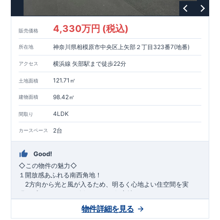
1200m
15
​
店 約
（徒歩
分）
たからやフレサ磯部店 約
1400m
18
【その他施設】
（徒歩
分）
550m
7
​
根岸台公園 約
（徒歩
分）
下磯部東子どもの広場 約
4,330万円 (税込)
757m
10
​
772m
10
​
販売価格
（徒歩
分）
新戸診療所 約
（徒歩
分）
相模原
900m
12
​
磯部郵便局 約
（徒歩
分）
磯部クリニック 約
神奈川県相模原市中央区上矢部２丁目323番7(地番)
所在地
948m
12
​
■
東栄住宅の家作り■
（徒歩
分）
■
ブルーミングガーデンのこだわり
■
​↑
↑ ​
■
​
各タイトルをクリック
長期優良住宅取得
【国が定めた７つ
横浜線 矢部駅まで徒歩22分
アクセス
​
​
の技術基準をクリア
☆
】
１
耐久性
/
２劣化対策
/
３維持管理性
４
住宅面積
/
５省エネルギー性
/
６
居住環境
/
７
維持保全管理
121.71㎡
土地面積
​
■
住宅性能評価ダブル取得
スマートフォンで見やすい特設サイ
​
トはこちら
★
物件のご案内は、
事前予約
が
オススメ
です
☆
98.42㎡
建物面積
​
​
スムーズにご案内が可能
♪
お気軽にお問い合わせください
♪
お
4LDK
TEL:0120-07-1081​
間取り
​
​
問い合わせお待ちしております
☆
※
未完成の
場合は、現地確認の他に
近くにある同仕様の完成物件をご案内
2台
カースペース
致します。
Good!
​◇この物件の魅力◇
１開放感あふれる南西角地！
2方向から光と風が入るため、明るく心地よい住空間を実
現。プライバシーも確保しやすい好立地です♪
​２
自然と利便が両立するロケーション！
物件詳細を見る
最寄りの矢部駅まで徒歩22分で、駅利用も可能。生活施設や