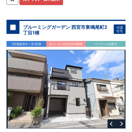
ブルーミングガーデン 西宮市東鳴尾町2
分譲
住宅
丁目1棟
1区画販売中／全1区画
みらいエコ住宅2026事業
バーチャル内覧可