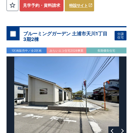
評価しております！ ​ 【
建設
住宅性能評価】
​
第三者機
見学予約・資料請求
特設サイト
関
​◆子育て環境良好！
により、建物完成までに
​
辻小学校
計4回
まで徒歩8分、
の検査が行われます！
内谷中学校
​
​ ◎こ
まで
の住宅の評価
徒歩9分！
​
幼稚園、保育園までは
​
国が定めた
耐震等級で最高の３
徒歩6分
圏内！
を取得！
​
◆
南東側6
地震
に強い
ｍ公道面！
住宅です！
​
陽光降りそそぐ明るい室内！
​
冬は暖かく夏は涼しくて快適♪ 省エネに
​
LDKは
16
帖
！
​
優れた
2（3）LDK
断熱等性能５
の間取りプラン採用！
を取得！
​ ​
その他項目も評価を受けてお
​
​◆こだわりの内装！
​
家
り、
族構成の変化に対応可能な可変型プラン！
性能に特化した
住宅です！
​
全居室
クローゼッ
ブルーミングガーデン 土浦市天川1丁目
分譲
ト付き！ ​
​◆充実した設備！
​
冬でも快適！LDK床暖房標準装
住宅
3期2棟
備♪
​
雨の日でも洗濯物が干せる
室内物干し
​
浴室乾燥暖房機
付き！
​
食洗機
付きシステムキッチン！
​
平日、休日 時間帯
1区画販売中／全2区画
みらいエコ住宅2026事業
長期優良住宅
問わずご案内可能です！
​
お気軽にお問い合わせください！
​
【お問い合わせ】TEL：
048-710-5571
(営業時間 9:30～
18:30 火水定休日)