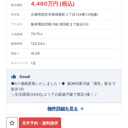
4,490万円 (税込)
販売価格
兵庫県西宮市東鳴尾町２丁目134番13(地番)
所在地
阪神電鉄武庫川線 洲先駅まで徒歩3分
アクセス
76.70㎡
土地面積
123.04㎡
建物面積
4LDK
間取り
1台
カースペース
Good!
​
◆8/3
価格変更いたしました！◆
阪神武庫川線
「洲先」
駅まで
​
徒歩
3
分
＼生活環境
GOOD
なエリアの新築戸建て限定1棟！／
・4
LDK
→5
LDK
へ
間取り変更可能
・衣類の収納に便利な
ウォー
クインクローゼット
・2部屋から行き来できる
続きバルコニー
物件詳細を見る
・デザインと機能性を兼ね備えた
オープンサニタリー
irodori
・
​
リビング全体を見渡せる
・網戸
11万円
(
税込
)
で設置可能！
対面キッチン
（オプション）
・お買い物施設（関西ス
​
ーパー）
↓クリックすると特設ページにジャンプします↓
徒歩10分
(
約787ｍ
)
見学予約・資料請求
2024
年グッドデザイン賞
3
プロジェクト同時受賞
○
・
「木造