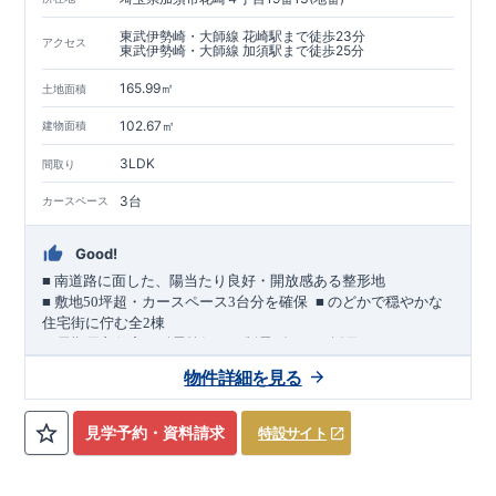
東武伊勢崎・大師線 花崎駅まで徒歩23分
アクセス
東武伊勢崎・大師線 加須駅まで徒歩25分
165.99㎡
土地面積
102.67㎡
建物面積
3LDK
間取り
3台
カースペース
Good!
■
南道路に面した、陽当たり良好・開放感ある整形地
​
■
敷地
50
坪超・カースペース
3
台分を確保
■
のどかで穏やかな
住宅街に佇む全
2
棟
（長期優良住宅／耐震等級３・制震ダンパー採用）
車道
7.0m
南道路
12.0m
（歩道含む・
）に面した、
開放感と陽当
物件詳細を見る
たりに恵まれた立地。
約
12m
超
南北に長い整形地を活かし、
建物南側には
の奥行きが
あり、
採光・通風・プライバシー性にも配慮した敷地計画で
見学予約・資料請求
特設サイト
す。
3
■
買物施設が徒歩圏内
・ローソン 徒歩
分
・ドラッグストアコ
スモス 徒歩約
10
分
・クスリのアオキ 徒歩約
10
分
・ビバモール