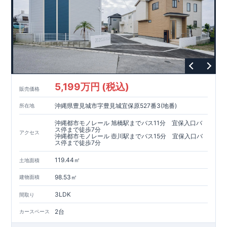
5,199万円 (税込)
販売価格
沖縄県豊見城市字豊見城宜保原527番3(地番)
所在地
沖縄都市モノレール 旭橋駅までバス11分 宜保入口バ
ス停まで徒歩7分
アクセス
沖縄都市モノレール 壺川駅までバス15分 宜保入口バ
ス停まで徒歩7分
119.44㎡
土地面積
98.53㎡
建物面積
3LDK
間取り
2台
カースペース