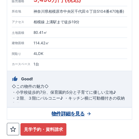
販売価格
神奈川県相模原市中央区千代田６丁目5104番47(地番)
所在地
相模線 上溝駅まで徒歩19分
アクセス
80.41㎡
土地面積
114.42㎡
建物面積
4LDK
間取り
1台
カースペース
Good!
◇
この物件の魅力
◇
・
小学校徒歩約
7
分、保育園約
5
分と子育てに優しい立地♪
・２階、３階にバルコニー♪
・キッチン横に可動棚付きの収納
完備。
・家族で過ごすこともできるワイドバルコニー完備。
◇
アクセ
物件詳細を見る
ス
◇
JR
相模線「上溝」駅
徒歩
19
分
◇
ロケーション
◇
・相模原市立星が丘小学校
徒歩
7
分
・オーケ
ー相模原店
徒歩
4
分
・業務スーパー相
見学予約・資料請求
模原店
徒歩
12
分
・やまうち医院 徒歩
4
分
・セブン
イレブン星ヶ丘店 徒歩
4
分