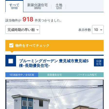
すべて
新築分譲住宅
土地
918
895
23
918
該当物件が
件見つかりました。
表示件数
物件をすべてチェック
ブルーミングガーデン 豊見城市豊見城5
分譲
住宅
棟-長期優良住宅-
1区画販売中／全5区画
長期優良住宅
バーチャル内覧可