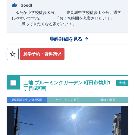
Good!
ゆたか小学校徒歩８分、 豊見城中学校徒歩１０分。通学
しやすいですね。
​ ​ ​ ​
「おうち時間を充実させたい！」
「帰ってきたくなる家がいい！」
「おしゃれなら建売住宅もありかも！」
物件詳細を見る
TEL:098-860-2201
（火・水曜日定休日、年末年始休み）
■
オプションではありません！全棟標準搭載
床下換気システ
見学予約・資料請求
ム・ガス衣類乾燥機・食洗器・宅配ボックス・玄関電子キー・
浴室換気乾燥機・防犯ガラス
■
１階廻りの構造材は
防腐・防蟻性
を確保するため、構造用集
成材に
ヒノキ
を使用しております！
土地 ブルーミングガーデン 町田市鶴川1
土地
■
長期優良住宅
もっと詳しく
「いい家を作って、きちんと手
丁目5区画
入れをして、長く大切に使う」という考え方の下、
国が定めた
7
つの厳しい技術基準をクリアした物件だけが認定を受けられる
1区画販売中／全5区画
バーチャル内覧可
最終１区画
長期優良住宅。
長期優良住宅として認定を受けるためには、国が定めた下記
7
つ
の技術基準をクリアする必要があります。東栄住宅は全棟でク
リア！①耐震性②劣化対策③維持管理性④住戸面積⑤省エネル
ギー性⑥居住環境⑦維持保全管理
そのほかの魅力として、住宅ローン金利優遇、固定資産税の減
税、中古市場での売却時にも有利です。
■
住宅性能評価ダブル
取得
もっと詳しく
「設計」と「建設」のダブルで性