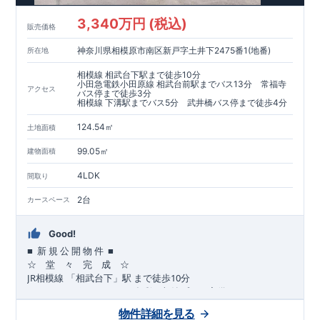
​​↓↓クリックで詳細ご紹介
3,340万円 (税込)
​◆耐震＋制震。
東栄セーフティーダンパー
標準装備◆
販売価格
​大きな揺れから家を守るだけではなく揺れそのものを軽減
神奈川県相模原市南区新戸字土井下2475番1(地番)
所在地
​建築基準法に定められた、「数百年に一度発生する地震に対し
て、倒壊、崩壊しない」
相模線 相武台下駅まで徒歩10分
​という基準から、さらに1.5倍の耐震力を達成しています。
小田急電鉄小田原線 相武台前駅までバス13分 常福寺
アクセス
バス停まで徒歩3分
相模線 下溝駅までバス5分 武井橋バス停まで徒歩4分
注文住宅のような個性あふれる間取り、
​住宅品質を担保しながらも
コストパフォーマンスの高さ
がブル
124.54㎡
土地面積
ーミングガーデンの魅力です。
「ここまでやってこの価格」
をぜひ体験してください。
99.05㎡
建物面積
4LDK
間取り
2台
カースペース
Good!
■
■
新
規
公
開
物
件
☆ 堂 々 完 成 ☆
JR
10
​
相模線
「相武台下」駅
まで
徒歩
分
,
☆
おすすめポイント
☆
[1]
多彩な収納プラン完備
★
【玄関土間収納】
物件詳細を見る
​​
スーツケースやベビーカーの収納にも便利
♪
【ウォークインク