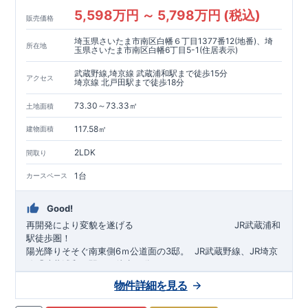
5,598万円 ～ 5,798万円 (税込)
販売価格
埼玉県さいたま市南区白幡６丁目1377番12(地番)、埼
所在地
玉県さいたま市南区白幡6丁目5-1(住居表示)
武蔵野線,埼京線 武蔵浦和駅まで徒歩15分
アクセス
埼京線 北戸田駅まで徒歩18分
73.30～73.33㎡
土地面積
117.58㎡
建物面積
2LDK
間取り
1台
カースペース
Good!
再開発により変貌を遂げる
​
JR武蔵浦和
駅徒歩圏！
陽光降りそそぐ南東側6ｍ公道面の3邸。
​
JR武蔵野線、JR埼京
線「
武蔵浦和
」駅まで徒歩15
分
​
自転車で約5分
物件詳細を見る
​◆設計・建設性能評価ｗ取得！
JR埼京線
「
北戸田
​
」駅まで徒歩18分​
◎性能評価とは
​​
​
【
設計
住
宅性能評価】
​
建物設計段階で、国が定めた
自転車で約6分
第三者機関
が