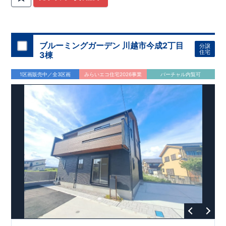
関
間取りプラン採用！
が評価しております！ ​ 【
​
​◆こだわりの内装！
建設
住宅性能評価】
​
2階洋室のうち一
​
第三
者機関
室は
開放的な勾配天井
により、建物完成までに
！
​
全居室
計4回
クローゼット付き！ ​ リビ
の検査が行われます！
​
​
◎この住宅の評価
ングはおしゃれな
​
折上天井
国が定めた
♪
​
​◆充実した設備！
耐震等級で最高の３
​
雨の日でも
を取得！
地震に強い
洗濯物が干せる
住宅です！
室内物干し
​
冬は暖かく夏は涼しくて快適♪ 省エ
​
浴室乾燥暖房機
付き！
​
食洗機
ネに優れた
付きシステムキッチン！
断熱等性能５
を取得！
​ ​
平日、休日 時間帯問わずご案内可
​ ​
その他項目も評価を受け
ブルーミングガーデン 川越市今成2丁目
分譲
ており、
能です！
性能に特化した
​
お気軽にお問い合わせください！
住宅です！
​
【お問い合わせ】
住宅
3棟
TEL：
048-710-5571
(営業時間 9:30～18:30 火水定休日)
1区画販売中／全3区画
みらいエコ住宅2026事業
バーチャル内覧可