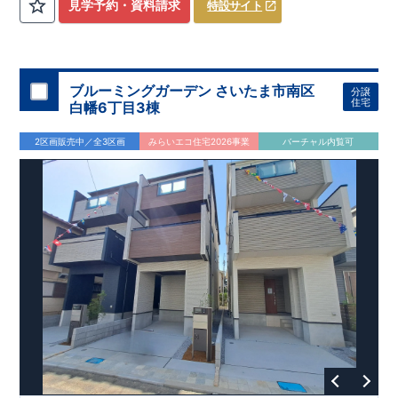
​
3（4）
​◆設計・建設性能評価ｗ取得！
LDK～4LDK
の間取りプラン採用！
​
◎性能評価とは
​
​◆こだわりの内
​​
【
設計
見学予約・資料請求
特設サイト
住宅性能評価】
装！
​
2階洋室のうち一室は
​
建物設計段階で、国が定めた
開放的な勾配天井
！
​
全居室
第三者機関
クロ
が評価しております！ ​ 【
ーゼット付き！ ​ リビングはおしゃれな
建設
住宅性能評価】
折上天井
​
♪
​
​◆充実し
第三者
機関
た設備！
により、建物完成までに
​
雨の日でも洗濯物が干せる
計4回
の検査が行われます！
室内物干し
​
浴室乾燥
​
​ ◎
この住宅の評価
暖房機
付き！
​
​
国が定めた
食洗機
付きシステムキッチン！
耐震等級で最高の３
​
平日、休日
を取得！
地
震に強い
時間帯問わずご案内可能です！
住宅です！
​
冬は暖かく夏は涼しくて快適♪ 省エネ
​
お気軽にお問い合わせくださ
ブルーミングガーデン さいたま市南区
分譲
に優れた
い！
​
【お問い合わせ】TEL：
断熱等性能５
を取得！
048-710-5571
​ ​
その他項目も評価を受けて
(営業時間 9:30～
住宅
白幡6丁目3棟
おり、
18:30 火水定休日)
性能に特化した
住宅です！
2区画販売中／全3区画
みらいエコ住宅2026事業
バーチャル内覧可