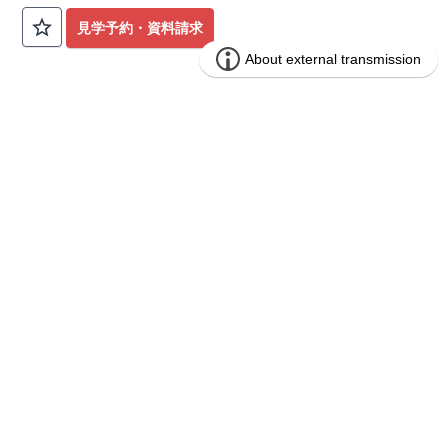
公園も身近にあり、快適な新生活が始められます♪
見学予約・資料請求
​◇アクセス◇
​・JR横浜線「矢部」駅まで徒歩22分
◇ロケーション◇
・相模原市立大野北小学校 徒歩22分
ブルーミングガーデン 豊田市山之手9丁
分譲
・コープときわ店 徒歩9分
住宅
目1棟
・フードワン淵野辺店 徒歩20分
​・セブンイレブン町田常盤店 徒歩11分
1区画販売中／全1区画
みらいエコ住宅2026事業
バーチャル内覧可
◇ブルーミングガーデンのこだわり◇
【全棟自社一貫体制】
・誰が、何をしたか。が明確だからこそ、お客様の安心に繋が
ります。
・設計、施工、営業が互いに協力しあい、最良のプランを提供
いたします。
・不要な中間マージンを抑えることで、コストダウンに努めて
います。
【耐震等級3取得】
・東栄住宅の建物は、国が定めた耐震等級で最高の3を取得。
建築基準法で定められた、｢数百年に一度発生する地震に対し
て、倒壊、崩壊しない。｣という基準から、さらに1.5倍の耐震
力を達成しています。
【住宅性能評価ダブル取得】
・設計住宅性能評価：建物設計段階で、国が認めた第三者機関