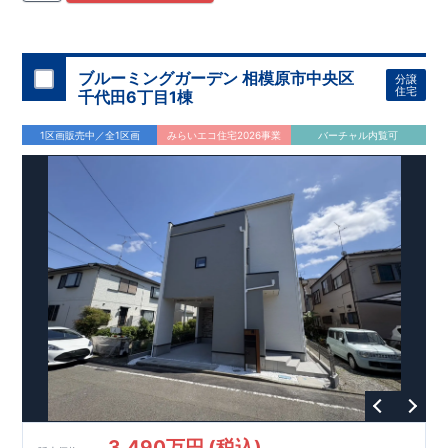
住宅用制震ダンパー/
東栄セーフティダンパー」
・
「地盤改良
工法/R-Evolve
パイル」
・
「宅地開発手法/
簡単に地図から消
せる道」
平日・休日ご内覧可能です！
○
第18
回キッズデザイン
賞
受賞
・
2024
年、東栄住宅
の新たな空間提案
ぜひお気軽にお問い合わせください♪
「マルチエント
ラ
ンス」
西宮営業所
が受賞いたしまし
TEL
：
0798-
ブルーミングガーデン 相模原市中央区
分譲
​
た！
38-1246
○
耐震等級最高
(
定休日：火・水・年末年始
等
級3
・数百年に一度の地震に耐える力
)
住宅
千代田6丁目1棟
の
1.5
倍の耐震性！
・さらに繰り返しの地震に強い
制震
ダンパ
ー
採用で安心！
○
BELS
・エコ住宅としての性能評価を全号棟
1区画販売中／全1区画
みらいエコ住宅2026事業
バーチャル内覧可
が取得しています！
○
住宅性能評価ダブ
ル
取得
・『設計』住
宅性能評価…建物設計段階で、国が認めた第三者機関が評価し
ております。
・『建設』住宅性能評価…評価を受けた図面通
りに施工されているか、建設までに計
4
回チェックが行われま
す。
3,490万円 (税込)