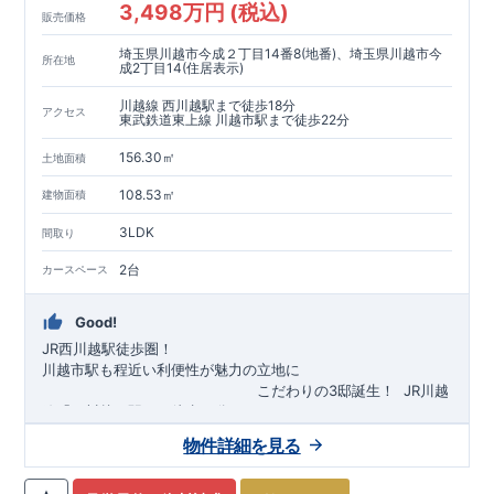
3,498万円 (税込)
販売価格
埼玉県川越市今成２丁目14番8(地番)、埼玉県川越市今
所在地
成2丁目14(住居表示)
川越線 西川越駅まで徒歩18分
アクセス
東武鉄道東上線 川越市駅まで徒歩22分
156.30㎡
土地面積
108.53㎡
建物面積
3LDK
間取り
2台
カースペース
Good!
JR西川越駅徒歩圏！
川越市駅も程近い利便性が魅力の立地に
​
こだわりの3邸誕生！
​
JR川越
線「
西川越
」駅まで徒歩18
分
​
​◆子育て環境良好！
​
今成小学校
自転車約6分（約1430ｍ）
まで徒歩9分、
富士見中学校
​ ​
物件詳細を見る
東武東上線「
まで徒歩24分！
川越市
​
幼稚園、保育園までは
」駅まで徒歩22
分
​
徒歩3分
圏内！
​
◆
広々とした敷地！
​
敷地は
34～40坪超
自転車約7分（約1740ｍ）
！
​
LDKは
16～19
帖
！
​