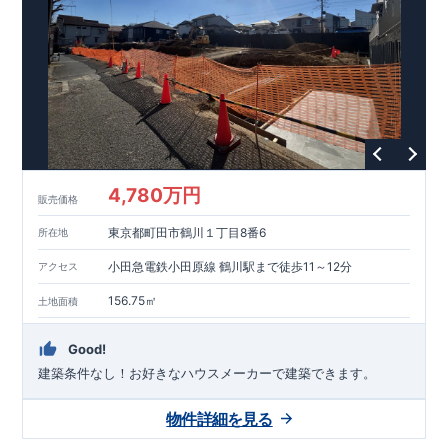
能を評価されています！図面を第三者機関へ提出します。外部
■
当社こだわりの空間アイディアを
ショート動画
で
評価委員が建設中に
ご紹介しています。
3
回、竣工時に
ここをクリッ
1
回の現場検査が行われま
ク
す。構造の安定、劣化の軽減、維持管理への配慮、温熱環境・
エネルギー消費量（断熱等性能）の必須
4
分野、空気環境で、最
高等級取得！
■
耐震等級
3
もっと詳しく
東栄住宅の建物
は、国が定めた耐震最高等級
3
を取得。建築基準法に定められ
た、｢数百年に一度発生する地震に対して、倒壊、崩壊しない｣
という基準から、さらに
1.5
倍の耐震力を達成しています。
■
耐
風等級
2
災害時の損傷の受けにくさを評価されています。建築
基準法に定められている暴風による力（
500
年に
1
度）のさらに
4,780万円
販売価格
1.2
倍の暴風に対しても損傷を生じないことで耐風最高等級
2
を
取得しています。
■
自社一貫体制
もっと詳しく
東栄住宅は土
東京都町田市鶴川１丁目8番6
所在地
地の仕入れ、設計、施工、販売、メンテナンスまで、すべての
プロセスに携わっています。
■
アフターサポート
もっ
小田急電鉄小田原線 鶴川駅まで徒歩11～12分
アクセス
と詳しく
快適に暮らすことができる住宅の品質を長期にわたり
維持するには、定期的な点検を実施することが重要です。
最大
156.75㎡
土地面積
60
年間の保証制度がございます。もちろん、定期点検以外でも
万一不具合が発生した際は対応いたします。
Good!
建築条件なし！​お好きなハウスメーカーで建築できます。
物件詳細を見る