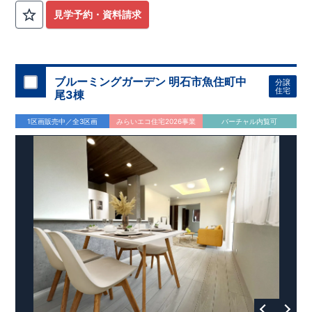
見学予約・資料請求
ブルーミングガーデン 明石市魚住町中
分譲
住宅
尾3棟
1区画販売中／全3区画
みらいエコ住宅2026事業
バーチャル内覧可