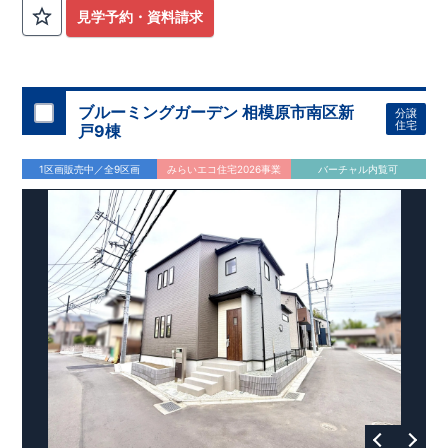
外から帰ってきたお子様も
お部屋を汚さず
に安心です♪
見学予約・資料請求
​・
キッチンには
食器洗い機完備
◎家事の
負担軽減
に！
・キッチン横に
パントリー付き♪
​・オープンサニタリーirodori採用！
​
段差のない
シームアンダーボウル仕様で
お手入れ簡単◎
​・主寝室には
アクセントクロス
使用♪
ブルーミングガーデン 相模原市南区新
分譲
住宅
戸9棟
​↓↓クリックで詳細ご紹介
◆充実の
アフターサポート
◆
1区画販売中／全9区画
みらいエコ住宅2026事業
バーチャル内覧可
​東栄住宅では、お引き渡し後最大4回の無料点検と、最長60年
間の品質保証を実施。
​お引き渡しからが本当のお付き合いだと考え、アフターサービ
スを外部の業者に委託せず、
​東栄住宅グループ「東栄ホームサービス株式会社」にて責任を
もって対応いたします。
​​↓↓クリックで詳細ご紹介
◆
長期優良住宅
【済】◆
​当物件は国から定められた7つの技術基準をクリアした認定住
宅！
​住宅ローンの金利優遇、税金面の優遇が得られるなどの、金銭
的メリットが大きいのも魅力です。
​東栄住宅はパワービルダーで所得数No.1です！