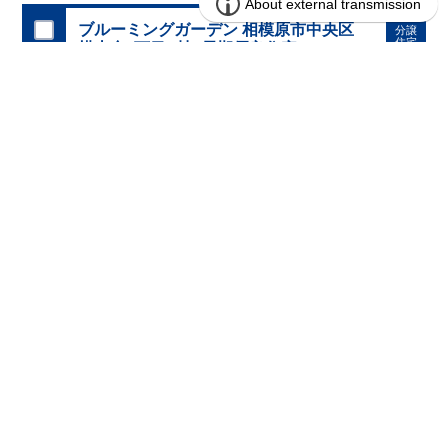
パントリ
③
随所に収納を配置した、暮らしやすさ重視の住空間
ブルーミングガーデン 相模原市中央区
分譲
ーや各所の収納スペースなど、日常使いを考えた収納計画。
生
住宅
横山台1丁目3棟-長期優良住宅-
活動線上に収納を配置することで、家事効率もアップ。
物が増
えてもすっきりと暮らせる、収納豊富な住まいです。
3区画販売中／全3区画
みらいエコ住宅2026事業
長期優良住宅
◇
アクセス
◇
​JR
横浜線、
JR
相模線、京王相模原線 「橋本」
駅 徒歩
23
分
◇
ロケーション
◇
・相模原市立二本松小学校 徒歩
14
分
​
・相模原市立相模原中学校 徒歩
18
分
​
・星の子保育園 徒歩
11
分
・
sanwa
西橋本店 徒歩
9
分
・ローソン・スリーエフ二本松一丁目店 徒歩
4
分
【全棟自社一貫体制】
◇
ブルーミングガーデンのこだわり
◇
・誰が、何をしたか。が明確だからこそ、お客様の安心に繋が
ります。
・設計、施工、営業が互いに協力しあい、最良のプラ
ンを提供いたします。
・不要な中間マージンを抑えることで、
コストダウンに努めています。
【耐震等級3
取得】
・東栄住宅
の建物は、国が定めた耐震等級で
3
を取得。建築基準法で定めら
れた、｢数百年に一度発生する地震に対して、倒壊、崩壊しな
い。｣という基準から、さらに
1.5
倍の耐震力を達成していま
す。
【住宅性能評価ダブル取得】
・設計住宅性能評価：建物設
計段階で、国が認めた第三者機関が評価しています。
・建設住
4,280万円 ～ 4,680万円 (税込)
販売価格
宅性能評価：評価を受けた図面通りに施工されているか、建設
までに、計
4
回のチェックが行われます。
図面や書類上だけで
神奈川県相模原市中央区横山台１丁目4890番24(地番)
所在地