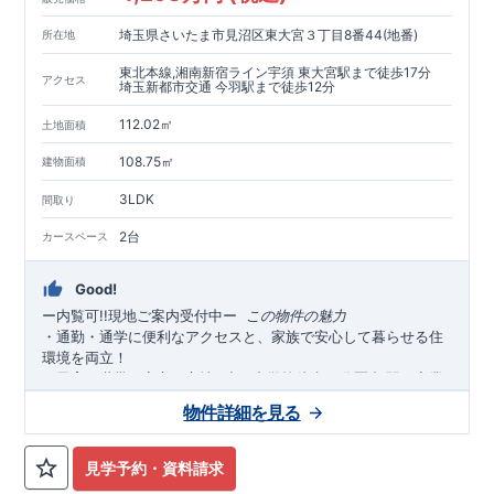
埼玉県さいたま市見沼区東大宮３丁目8番44(地番)
所在地
東北本線,湘南新宿ライン宇須 東大宮駅まで徒歩17分
アクセス
埼玉新都市交通 今羽駅まで徒歩12分
112.02㎡
土地面積
108.75㎡
建物面積
3LDK
間取り
2台
カースペース
Good!
ー内覧可!!現地ご案内受付中
ー
​​
この物件の魅力
・通勤・通学に便利なアクセスと、家族で安心して暮らせる住
環境を両立！
・子育て世帯も安心の立地♪
小・中学校徒歩
分圏内
駅・商業
10
,
施設・公共施設徒歩圏内
にそろい、毎日の暮らしがスムーズに
物件詳細を見る
♪
・スーパー徒歩
分
ドラックストア・コンビニも徒歩
分圏内
。
4
,
6
忙しい毎日を支える、充実の生活利便性
◎
見学予約・資料請求
・落ち着いた印象の外観デザインを採用。
広々
帖以上＋
LDK17