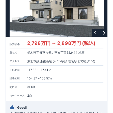
2,798万円 ～ 2,898万円 (税込)
販売価格
栃木県宇都宮市雀の宮６丁目622-44(地番)
所在地
東北本線,湘南新宿ライン宇須 雀宮駅まで徒歩15分
アクセス
117.38～117.41㎡
土地面積
104.87～105.57㎡
建物面積
3LDK
間取り
2台
カースペース
Good!