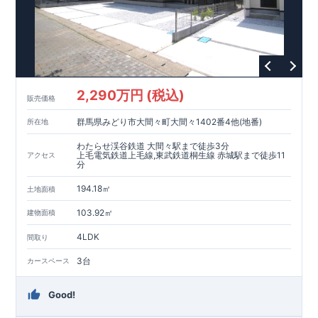
2,290万円 (税込)
販売価格
群馬県みどり市大間々町大間々1402番4他(地番)
所在地
わたらせ渓谷鉄道 大間々駅まで徒歩3分
上毛電気鉄道上毛線,東武鉄道桐生線 赤城駅まで徒歩11
アクセス
分
194.18㎡
土地面積
103.92㎡
建物面積
4LDK
間取り
3台
カースペース
Good!