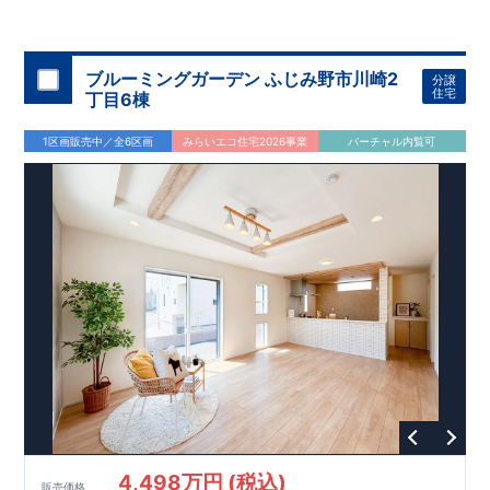
上部吹抜のある明るく開放的なリビング
は、家族が集まる自然
と心地良い空間です。
全居室収納付き「
（
）
＋カースペ
3
4
LDK
ース２台」
・陽当たり良好地
のゆとりある間取りを実現しました♪
♪あたたかな陽光に包まれる、心地よいすま
いです。
ブルーミングガーデン ふじみ野市川崎2
分譲
・
太陽光パネル搭載
！家計にも環境にやさしくエコな暮らし♪
住宅
丁目6棟
・
食洗器付き
システムキッチンで、毎日の家事負担を軽減◎乾
燥までおまかせで、ゆとりの時間が生まれます♪
1区画販売中／全6区画
みらいエコ住宅2026事業
バーチャル内覧可
・
折上天井・勾配天井を
採用し、奥行きと開放感ある上質な空
間を演出♪
アクセス
「今羽」
駅まで徒歩
分
自転車
分（
㎞）
12
,
5
1,2
「東大宮」
駅まで徒歩
分
自転車
分（
㎞）
17
,
7
1,4
ロケーション
・泰平小学校（徒歩
分）
6
・泰平中学校（徒歩
分）
10
・コモディイイダ東大宮店（徒歩
分）
4
・ウエルシア上尾原市店（
徒歩
分）
5
・ミニストップ上尾原市南店（徒歩
分）
6
東栄住宅ブルーミングガーデンのこだわりの家づくり
全棟自社一貫体制
もっと詳しく
◇誰が、何をしたか。が明確だからこそ、お客様の安心に繋が
ります。
4,498万円 (税込)
◇設計、施工、営業が互いに協力しあい、最良のプランを提供
販売価格