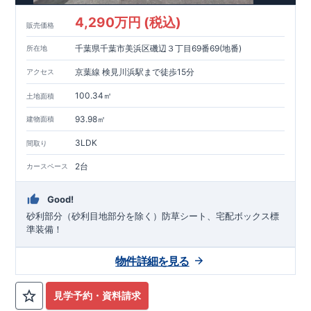
4,290万円 (税込)
販売価格
千葉県千葉市美浜区磯辺３丁目69番69(地番)
所在地
京葉線 検見川浜駅まで徒歩15分
アクセス
100.34㎡
土地面積
93.98㎡
建物面積
3LDK
間取り
2台
カースペース
Good!
砂利部分（砂利目地部分を除く）防草シート、宅配ボックス標
準装備！
物件詳細を見る
見学予約・資料請求