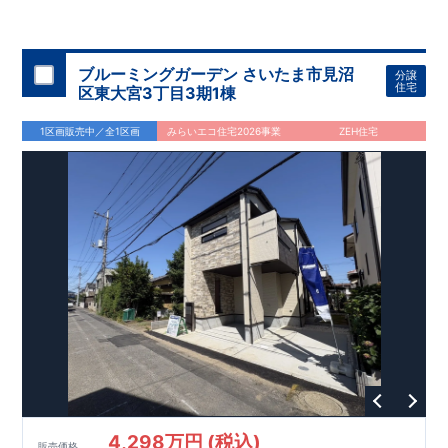
ブルーミングガーデン さいたま市見沼
分譲
住宅
区東大宮3丁目3期1棟
1区画販売中／全1区画
みらいエコ住宅2026事業
ZEH住宅
4,298万円 (税込)
販売価格