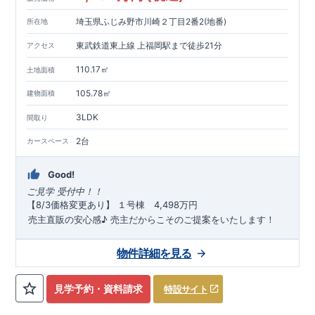
いたします。
埼玉県ふじみ野市川崎２丁目2番2(地番)
所在地
◇不要な中間マージンを抑えることで、コストダウンに努めて
います。
東武鉄道東上線 上福岡駅まで徒歩21分
アクセス
耐震等級
3
取得
もっと詳しく
◇国が定めた耐震等級で最高の
3
を取得建築基準法で定められ
110.17㎡
土地面積
た、｢数百年に一度発生する地震に対して、倒壊、崩壊しな
い。｣という基準から、さらに
1.5
倍の耐震力を達成していま
105.78㎡
建物面積
す。
安心の長期優良住宅！
もっと詳しく
3LDK
間取り
◇東栄住宅は、全
7
つの技術基準のうち、
4
つの最高等級を取得
◇
長期優良住宅
とは、｢良い家を作って、きちんと手入れをし
2台
カースペース
て、長く大切に使う｣ことを目的とした認定制度。住宅ローン減
税、固定資産税などの税制優遇を受けられるだけでなく、中古
市場でも、長期優良住宅が有利に働きます。
住宅性能評価ダブル取得！
もっと詳しく
Good!
◇
設計住宅性能評価
：建物設計段階で、国が認めた第三機関が
ご見学
受付中！！
​
評価しております。
【8/3価格変更あり】 ​１号棟 4,498万円​​
◇
建設住宅性能評価
：評価を受けた図面通りに施工されている
売主直販の安心感♪ 売主だからこそのご提案をいたします！
か、建設までに計
4
回チェックが行われます。図面や書類上だ
★広い前面道路×区画整理済の整った街★
けでなく、「現場の施工状況」を検査した上で、品質を保証し
★長期優良住宅取得で税制面の優遇あり
★住宅性能表示(建設)
物件詳細を見る
ております
アフターサポート
もっと詳しく
(設計)W取得
★BELS評価書取得
◇
最大
60
年間の品質保証
、お引渡し後
最大
10
回の無料定期点検
◇◆
教育・買い物施設も徒歩圏にそろう
◆◇
を実施
見学予約・資料請求
特設サイト
●完成しました●
閑静な住宅街に位置し、子育てファミリーに
◇お引渡しからが本当のお付き合いだと考え、アフターサービ
はピッタリ!
平日休日ご内覧可能です!
川越営業所 TEL:049-
スを外部の業者に委託せず、東栄住宅グループ「東栄ホームサ