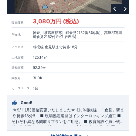
3,080万円 (税込)
販売価格
神奈川県高座郡寒川町倉見2152番3(地番)、高座郡寒川
所在地
町倉見2152付近(住居表示)
相模線 倉見駅まで徒歩18分
アクセス
125.14㎡
土地面積
92.39㎡
建物面積
3LDK
間取り
1台
カースペース
Good!
☆5/11(月)価格変更いたしました☆
​
◎
JR相模線
「倉見」
駅ま
で 徒歩18分!!
​ ​
■ 現場協定道路はインターロッキング施工
​
■
それぞれ異なる間取りプランをご用意。
​
■
教育施設や買い物施
設が徒歩圏内♪
◆
ブルーミングガーデンのこだわり ◆
■
全棟、リビングは広々設計で家具を設置して
← 各タイトルをクリ
も十分ゆとりの空間です♪
ック!!
■『長期優良住宅』取得予定!
​
■
リビング全体を見渡せる「対面式
・国の定めた基準を全てク