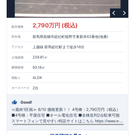
2,790万円 (税込)
販売価格
群馬県前橋市総社町植野字東新井63番他(地番)
所在地
上越線 群馬総社駅まで徒歩16分
アクセス
239.81㎡
土地面積
93.16㎡
建物面積
4LDK
間取り
2台
カースペース
Good!
≪最終1区画≫
​
8/10 価格更新！！
​
4号棟：2,790万円（税込）
​​
■4号棟：平屋住宅 ​■オール電化住宅 ​■全棟並列2台駐車可能 ​
スマートフォンで見やすい特設サイトはこちら
​
https://www.e-
blooming.com/bukken/51574032/
【交通】
上越線
『群馬総社』駅……徒歩16分（約1270ｍ）