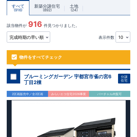
すべて
新築分譲住宅
土地
916
892
24
916
該当物件が
件見つかりました。
表示件数
物件をすべてチェック
ブルーミングガーデン 宇都宮市雀の宮6
分譲
住宅
丁目2棟
2区画販売中／全2区画
みらいエコ住宅2026事業
バーチャル内覧可