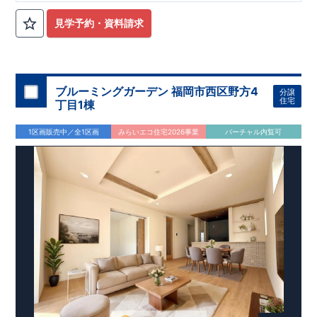
見学予約・資料請求
ブルーミングガーデン 福岡市西区野方4
分譲
住宅
丁目1棟
1区画販売中／全1区画
みらいエコ住宅2026事業
バーチャル内覧可