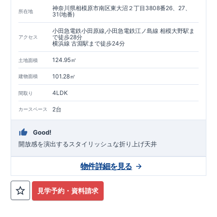
神奈川県相模原市南区東大沼２丁目3808番26、27、
所在地
31(地番)
小田急電鉄小田原線,小田急電鉄江ノ島線 相模大野駅ま
で徒歩28分
アクセス
横浜線 古淵駅まで徒歩24分
124.95㎡
土地面積
101.28㎡
建物面積
4LDK
間取り
2台
カースペース
Good!
開放感を演出するスタイリッシュな折り上げ天井
物件詳細を見る
見学予約・資料請求