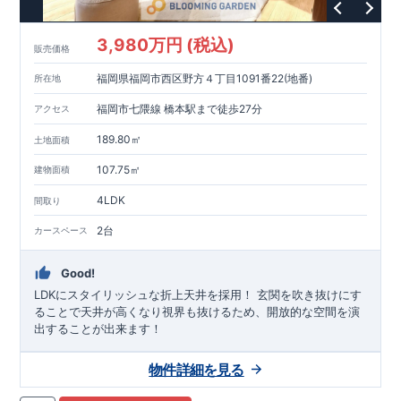
3,980万円 (税込)
販売価格
福岡県福岡市西区野方４丁目1091番22(地番)
所在地
福岡市七隈線 橋本駅まで徒歩27分
アクセス
189.80㎡
土地面積
107.75㎡
建物面積
4LDK
間取り
2台
カースペース
Good!
LDKにスタイリッシュな折上天井を採用！ ​玄関を吹き抜けにす
ることで天井が高くなり視界も抜けるため、開放的な空間を演
出することが出来ます！
物件詳細を見る