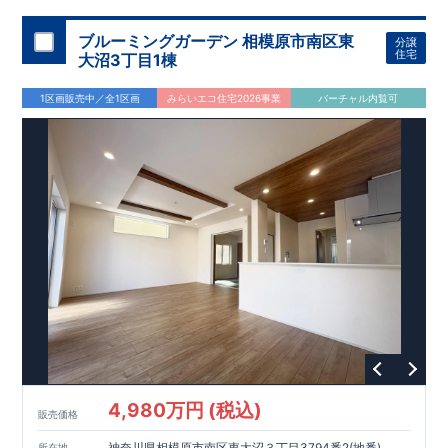
ブルーミングガーデン 相模原市南区東
分譲
住宅
大沼3丁目1棟
1区画販売中／全1区画
みらいエコ住宅2026事業
バーチャル内覧可
4,980万円 (税込)
販売価格
神奈川県相模原市南区東大沼３丁目3794番2(地番)
所在地