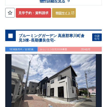
物件詳細を見る
【学校】
​勝山
小学校……徒歩5分（約390ｍ）
​第六
中学校
……
徒
歩13分（約1030ｍ）
見学予約・資料請求
特設サイト
【妥協のない家づくり】
​↓ クリックすると詳細ページが表示
されます
長期優良住宅
​住宅性能評価
地震に強い家づくり
（地盤編
）
​地震に強い家づくり（建物編）
地震に強い家づく
り（制震編）
ブルーミングガーデン 高座郡寒川町倉
分譲
【ブルーミングガーデンが選ばれる理由】
​↓ クリックすると
住宅
見3棟-長期優良住宅-
詳細ページが表示されます
​暮らしを豊かにする空間アイデア
外観デザインへのこだわり
メンテナンスリフォーム
1区画販売中／全3区画
みらいエコ住宅2026事業
ZEH住宅
お問い合わせ​
027-320-1238
​
高崎営業所（定休日：火曜日・水
曜日）
営業時間／9：30～18：30
​
​ ​
GOOD DESIGN AWARD2024
​
東栄住宅​
は、この度2024年度
グッドデザイン賞を3プロジェクト同時受賞いたしました。
木造住宅用制震ダンパー / 東栄セーフティダンパー
地盤改
良工法 / R-Evolve パイル
宅地開発手法 / 簡単に地図から
消せる道