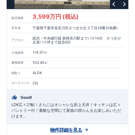
3,599万円 (税込)
販売価格
千葉県千葉市花見川区さつきが丘２丁目28番3(地番)
所在地
総武・中央緩行線 新検見川駅までバス14分 さつきが
アクセス
丘第バス停まで徒歩6分
114.57㎡
土地面積
103.92㎡
建物面積
4LDK
間取り
2台
カースペース
Good!
LDK広々21帖！さらにはオシャレな折上天井！キッチンは広々
パントリー付！素敵な空間にて家族の団らんをお楽しみいただ
けます。
物件詳細を見る