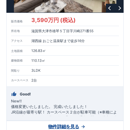
3,590万円 (税込)
販売価格
滋賀県大津市雄琴５丁目字川崎271番55
所在地
湖西線 おごと温泉駅まで徒歩16分
アクセス
126.83㎡
土地面積
110.13㎡
建物面積
3LDK
間取り
2台
カースペース
Good!
New!!
価格変更いたしました。
完成いたしました！
​JR沿線が最寄り駅！
​カースペース２台が駐車可能（※車種によ
る）
​
​〇アクセス
・JR湖西線、「おごと温泉」駅まで徒歩16
分 ​
​〇ロケーション
​・大津市雄琴小学校まで徒歩24分
​
・大津市立
物件詳細を見る
日吉中学校まで徒歩50分 ​・せんだん保育園まで徒歩15分 ​・雄