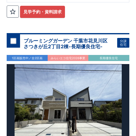
琴幼稚園まで徒歩24分 ​
​〇この物件のおすすめ
・マルチスキッ
プは、カウンター付きで​ワークスペースや勉強机としてご利用
見学予約・資料請求
出来ます！ ​・ペニンシュラキッチンはデザイン性も使いやすさ
も高めです！ ​・ハイブリット給湯器で省エネ効率アップ！
​
・
キッチン横に４段可動棚付きでパントリーとしてご利用できま
す！
​お気軽にご連絡ください！
​（株）東栄住宅 京都営業所
​TEL:075-394-5350
​定休日：火・水・年末年始など
​
ブルーミングガーデン 千葉市花見川区
分譲
住宅
さつきが丘2丁目2棟-長期優良住宅-
1区画販売中／全2区画
みらいエコ住宅2026事業
長期優良住宅