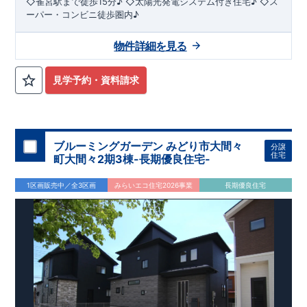
◇雀宮駅まで徒歩15分♪ ◇太陽光発電システム付き住宅♪ ◇ス
ーパー・コンビニ徒歩圏内♪
物件詳細を見る
見学予約・資料請求
ブルーミングガーデン みどり市大間々
分譲
住宅
町大間々2期3棟-長期優良住宅-
1区画販売中／全3区画
みらいエコ住宅2026事業
長期優良住宅