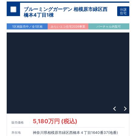
ブルーミングガーデン 相模原市緑区西
分譲
住宅
橋本4丁目1棟
1区画販売中／全1区画
みらいエコ住宅2026事業
バーチャル内覧可
5,180万円 (税込)
販売価格
神奈川県相模原市緑区西橋本４丁目1640番37(地番)
所在地