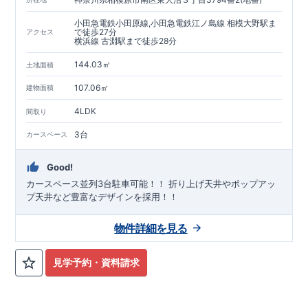
小田急電鉄小田原線,小田急電鉄江ノ島線 相模大野駅ま
で徒歩27分
アクセス
横浜線 古淵駅まで徒歩28分
144.03㎡
土地面積
107.06㎡
建物面積
4LDK
間取り
3台
カースペース
Good!
カースペース並列3台駐車可能！！ ​折り上げ天井やポップアッ
プ天井など豊富なデザインを採用！！
物件詳細を見る
見学予約・資料請求