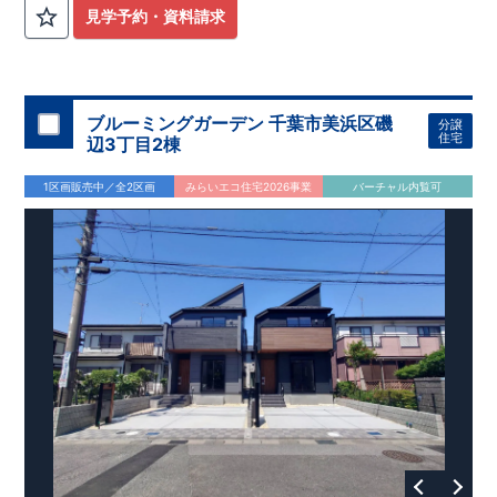
見学予約・資料請求
ブルーミングガーデン 千葉市美浜区磯
分譲
住宅
辺3丁目2棟
1区画販売中／全2区画
みらいエコ住宅2026事業
バーチャル内覧可