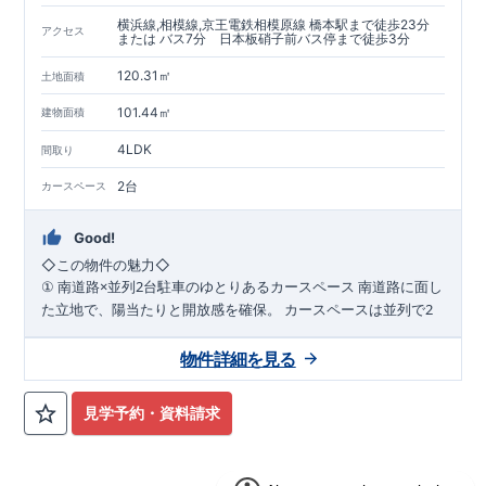
横浜線,相模線,京王電鉄相模原線 橋本駅まで徒歩23分
アクセス
または バス7分 日本板硝子前バス停まで徒歩3分
120.31㎡
土地面積
101.44㎡
建物面積
4LDK
間取り
2台
カースペース
Good!
◇
この物件の魅力
◇
×
2
南道路に面し
①
南道路
並列
台駐車のゆとりあるカースペース
た立地で、陽当たりと開放感を確保。
カースペースは並列で
2
台駐車可能なため、毎日の出し入れもラクラク。
ご夫婦それぞ
れの車利用はもちろん、来客時にも対応できるゆとりのある住
物件詳細を見る
まいです。
WIC
2
階の各洋室には
2
②
階洋室すべてに
完備の充実収納プラン
見学予約・資料請求
ウォークインクローゼットを設置。
衣類や季節用品、趣味の道
具までしっかり収納でき、居室空間を広く美しく保てます。
家
族それぞれの「しまう場所」が確保された、整理整頓しやすい
間取りです。