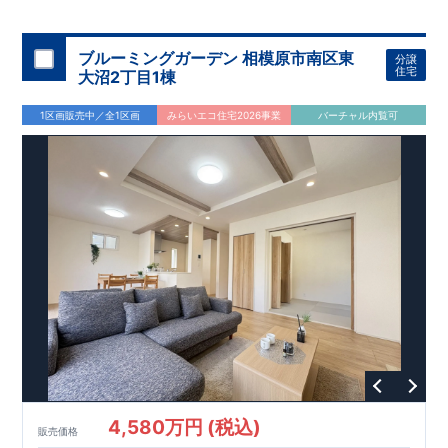
248-5700
まで
お気軽にお問い合わせ下さい♪
ービス株式会社」にて責任をもって対応いたします。
◎東武東上線
『上福岡』駅
まで
自転車6分(
1,700ｍ)
☆
■
当社こだわりの空間アイディアをショート動画でご紹介して
■学校
元福小学校
・
葦原中学校
■
幼稚園・保育園
香取第二幼
います。
ここをクリック
​
ブルーミングガーデン 相模原市南区東
分譲
稚園
・
幼保連携型認定こども園星和幼稚園
■お買い物施設
フ
気になる！見たい！話を聞きたい！！
住宅
大沼2丁目1棟
ァミリーマート
・
ヤオコー
・
ドラッグセイムス
ete
■その他施
大宮営業所へまずはお気軽にお電話ください♪
設
上福岡郵便局
・
清見第2公園
ete
【対面カウンターキッチ
お電話なら素早くご相談等の日程調整が可能です
1区画販売中／全1区画
みらいエコ住宅2026事業
バーチャル内覧可
ン】
・フルオープンキッチン!ダイニングルームを見渡せます
【
TEL
：
0120-0038-63
】 （
9:30
～
18:30
火曜、水曜休み）
♪ ・お手入れ簡単で美しい人造大理石。 ・調味料やコップが
​
資料請求したい！物件について知りたい！などお気軽にお問合
収納可能なスパイスニッチ
【収納の多いお家】
・収納上手な
せくださいませ♪
暮らしを実現 ・あると便利な床下収納 ・トイレには掃除用具
などの収納できる壁面収納
【17帖以上の広々リビング】
・
LDKにスタイリッシュな折り上げ天井を採用！ ・開放的な心地
の良いリビング
【様々な設備・仕様】
・雨の日でも洗濯物を
干せる浴室乾燥機 ・食器洗い乾燥機完備! ・自動改札のように
快適な「カードキー」 ・将来一緒に住む家族が増えても1部屋
増やすことができるフレキシブルルーム♪
広がる青空と緑や花々に彩られた美しい街並み 家族との一体
感を感じられる住まいづくりを追求した家♪ こだわりの設備仕
様！周辺には利便施設が点在！
スマートフォンで見やすい特設サイトはこちら
https://www.e-blooming.com/bukken/06075023/
4,580万円 (税込)
販売価格