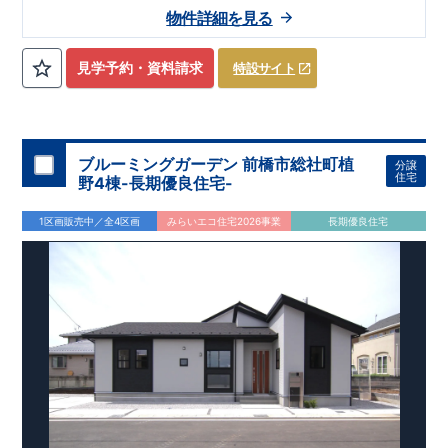
物件詳細を見る
見学予約・資料請求
特設サイト
ブルーミングガーデン 前橋市総社町植
分譲
住宅
野4棟-長期優良住宅-
1区画販売中／全4区画
みらいエコ住宅2026事業
長期優良住宅