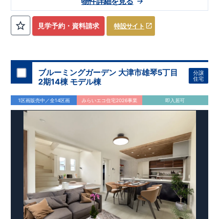
物件詳細を見る
キッチン」を採用♪
リア
・住宅ローン減税、固定資産税などの税制優遇を受けられ
​
■ キッチンにはポップアップ天井採用でお
しゃれな空間でお料理が可能！
ます。 ・中古市場でも、長期優良住宅が有利に働きます。
■住
宅性能評価ダブル取得予定!
・『設計』住宅性能評価‥‥建物設
見学予約・資料請求
特設サイト
計段階で、国が認めた第三機関が評価しております。 ・『建
設』住宅性能評価‥‥評価を受けた図面通りに施工されている
か、建設までに計4回チェックが行われます。 ・図面や書類上
だけでなく、「現場の施工状況」を検査した上で、品質を保証
しております。
■全棟自社一貫体制!
・誰が何をやったかが明
ブルーミングガーデン 大津市雄琴5丁目
分譲
確だからこそ、お客様の安心に繋がります。 ・設計、施工、営
住宅
2期14棟 モデル棟
業が協力しあい、最良のプランをご提供いたします。 ・不要な
中間マージンを抑える事で、コストダウンに努めております。
​
1区画販売中／全14区画
みらいエコ住宅2026事業
即入居可