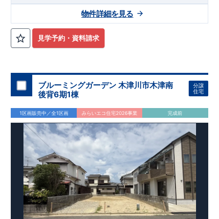
光線「
幸手
」駅徒歩22分
さかえ小学校
徒歩8分、
幸手中学校
徒
歩32分! お子様の通学も安心です♪
敷地は、
45坪
!
駐車スペース
物件詳細を見る
は『
並列3台
』（内1台軽自動車）! 小学校、幼稚園、保育園、
スーパー、コンビニ、病院、公園など
徒歩15分
以内
◆収納も沢
山あります！
​
・小型自転車やベビーカーなど小物類まで玄関が
見学予約・資料請求
スッキリ片付く
『玄関土間収納』
・掃除機などが収納できる
『リビング収納』
◆こだわりの内装！
・LDKは
空間演出した折
り上げ天井
・開放感のある
『アイランド風オープンキッチン』
◆便利な設備！
・掃除に便利な
『バルコニー水栓』
・雨の日
でも洗濯物が干せる
ブルーミングガーデン 木津川市木津南
『室内物干』
・梅雨時や花粉の時期のお洗
分譲
住宅
濯も安心
後背6期1棟
『浴室乾燥暖房機』
1区画販売中／全1区画
みらいエコ住宅2026事業
完成前