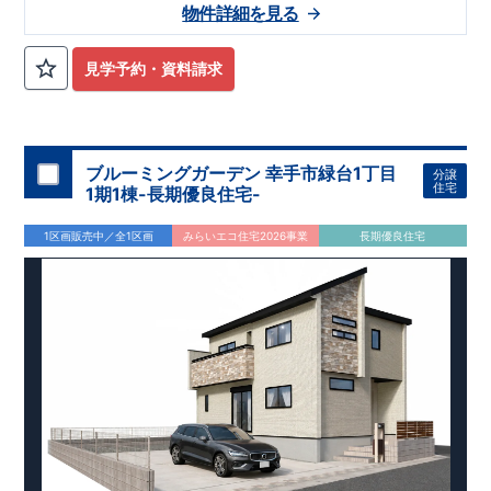
★★★
物件のおすすめポイント
★★★
物件詳細を見る
1号棟：3LDK＋ロフト＋カースペース2台
みらいエコ住宅
2026事業
、対象物件！！
​※詳細は営業所までお
問合せください。
​
見学予約・資料請求
東栄セーフティダンパー
標準装備
​
【
2024年度グッドデザイン
賞、受賞！
】
こだわりの設備仕様
・キッチンには便利な
床下収納
・リビングには全体が見渡せる
対面キッチン
ブルーミングガーデン 幸手市緑台1丁目
分譲
・お風呂場には
浴室暖房換気乾燥機完備
住宅
1期1棟-長期優良住宅-
・
24時間換気
で快適な住まい環境
周辺環境
1区画販売中／全1区画
みらいエコ住宅2026事業
長期優良住宅
【教育施設】
・野方保育園…約948 ～ 1,300 m（徒歩12～ 16分）
・中村学園大学付属壱岐幼稚園…約841 ～ 1,000 m（徒歩11～
13分）
【買い物施設】
・壱岐南小学校…約1,085 ～ 1,200m （徒歩14～ 16分）
・野口青果…約834 ～ 1,200 m（徒歩11～ 16分）
・壱岐丘中学校…約945 ～ 1,400 m（徒歩12～ 19分）
・マルキョウ野方店…約1,450 ～ 1,800m （徒歩19～ 23分）
・ローソン野方六丁目店…約1,011 ～ 1,100m （徒歩13～ 14
分）
【その他施設】 ・​福岡生松台郵便局…約729 ～ 1,300 m（徒歩
・ドラッグイレブン野方店…約1,213 ～ 1,400m （徒歩16～ 19
10～ 20分）
分） ・​木の葉モール橋本…約1,778 ～ 2,100m （徒歩23～ 28
・西日本シティ銀行野方支店…約1,395 ～ 1,600m （徒歩18～
分）
21分）
・村上華林堂病院…約1,180 ～ 1,500m （徒歩15～ 20分）