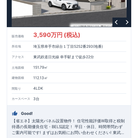
3,590万円 (税込)
販売価格
埼玉県幸手市緑台１丁目5252番293(地番)
所在地
東武鉄道日光線 幸手駅まで徒歩22分
アクセス
151.79㎡
土地面積
112.13㎡
建物面積
4LDK
間取り
3台
カースペース
Good!
【省エネ】太陽光パネル設置物件！
住宅性能評価W取得と税制
待遇の長期優良住宅・BELS認定！
平日・休日、時間帯問わず
ご案内可能です!
まずはお気軽にお問い合わせください!
東武日