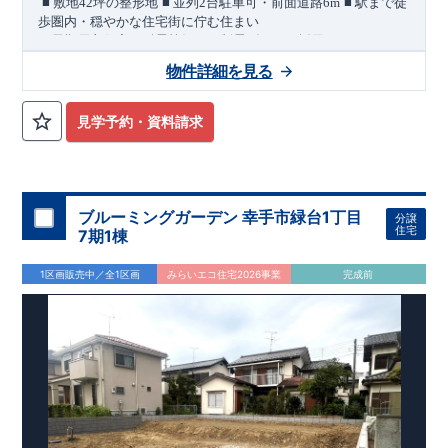
​
​
​
■
敷地
42
坪の整形地
■
並列
2
台駐車可・前面道路
6m
■
駅まで徒
歩圏内・穏やかな住宅街に佇む住まい
＜長期優良住宅／耐震等級３・制震ダンパー採用＞
​
敷地
42
坪の整形地に、
カースペース並列
2
台分を確保した住ま
物件詳細を見る
いです。
前面道路は幅員
6m
あり、
お車の出し入れにも配慮さ
れた配置計画です。
穏やかな住宅街に位置し、
徒歩
9
分にピアシティ大利根、車で
7
見学予約・資料請求
分にカインズモールがあり
日常的のお買い物はもちろん、休日
のお出かけにも便利な環境です。
■
周辺の買物施設
セブンイレブン 徒歩
7
分
マミーマート 徒
歩
10
分
ピアシティ大利根 徒歩
9
分
カインズモール大利根車
7
ブルーミングガーデン 幸手市緑台1丁目
分譲
分ほか
住宅
7期1棟
間取りのポイント
■
可変型プランの主寝室
将来、間仕切り壁（有償）を設けること
1区画販売中／全1区画
みらいエコ住宅2026事業
完成前
で、
＋
1
室として使える可変型プランを採用しています。
■ リビングに隣接したフチなし畳スペース
■ 洗面スペースには
可動棚を設置
住宅設備のポイント
月額サービス料０円
■
太陽光発電 標準搭載
自家消費分は
。
※
サー
ビス期間（
10
年間）中の売電収入は事業者に帰属しますが、
契
約満了後は売電収入を含めお客様に帰属します。
■
ホテルライクなデザインと実用性を兼ね備えた洗面スペース
（
オ
ープンサニタリーirodori
／詳細ページへ）