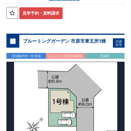
は『
並列3台
』! 小学校、幼稚園、保育園、スーパー、コンビ
ニ、病院、公園など
徒歩15分
以内
◆収納も沢山あります！
​
・
小型自転車やベビーカーなど小物類まで玄関がスッキリ片付く
見学予約・資料請求
『玄関土間収納』
​
・普段使う調理器具や備蓄品など保管に便利
な
『パントリー』
・季節ものの収納に便利な
『ウォークインク
ロゼット』
・掃除機などが収納できる
『リビング収納』
◆こ
だわりの内装！
・LDKは
空間演出した折り上げ天井
・開放感の
ある
『アイランド風オープンキッチン』
ブルーミングガーデン 市原市東五所1棟
◆便利な設備！
​
・一
分譲
住宅
時的なごみ置き場としても便利な
『勝手口』
・掃除に便利な
『バルコニー水栓』
・雨の日でも洗濯物が干せる
『室内物干』
1区画販売中／全1区画
みらいエコ住宅2026事業
完成前
・梅雨時や花粉の時期のお洗濯も安心
『浴室乾燥暖房機』