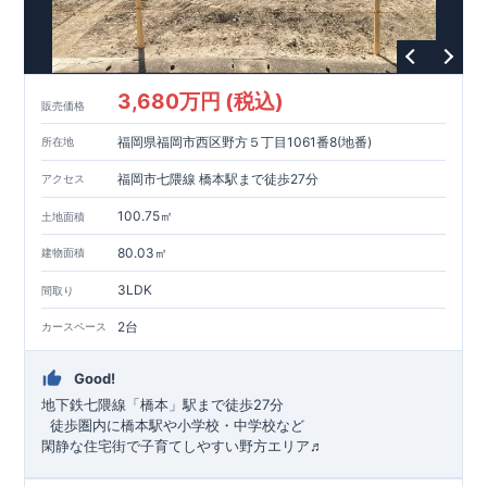
3,680万円 (税込)
販売価格
福岡県福岡市西区野方５丁目1061番8(地番)
所在地
福岡市七隈線 橋本駅まで徒歩27分
アクセス
100.75㎡
土地面積
80.03㎡
建物面積
3LDK
間取り
2台
カースペース
Good!
地下鉄七隈線
「橋本」駅まで徒歩27分
​ ​徒歩圏内に橋本駅や小学校・中学校など
閑静な住宅街で子育てしやすい野方エリア♬