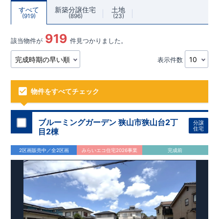
すべて
新築分譲住宅
土地
919
896
23
919
該当物件が
件見つかりました。
表示件数
物件をすべてチェック
ブルーミングガーデン 狭山市狭山台2丁
分譲
住宅
目2棟
2区画販売中／全2区画
みらいエコ住宅2026事業
完成前