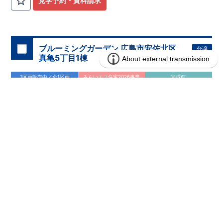
見学予約・資料請求
ブルーミングガーデン 広島市安佐北区
分譲
住宅
真亀5丁目1棟
1区画販売中／全1区画
みらいエコ住宅2026事業
完成前