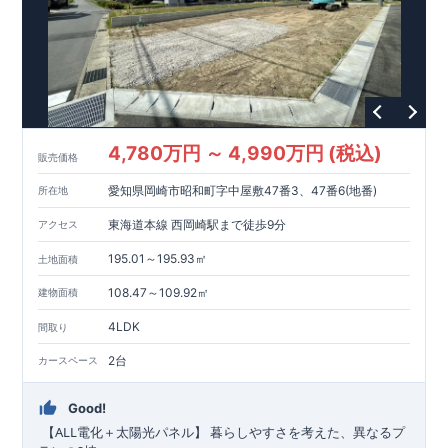
4,780万円 ～ 4,990万円 (税込)
販売価格
愛知県岡崎市昭和町字中屋敷47番3、47番6(地番)
所在地
東海道本線 西岡崎駅まで徒歩9分
アクセス
195.01～195.93㎡
土地面積
108.47～109.92㎡
建物面積
4LDK
間取り
2台
カースペース
Good!
ALL
​
【
電化＋太陽光パネル】
暮らしやすさを考えた、異なるプ