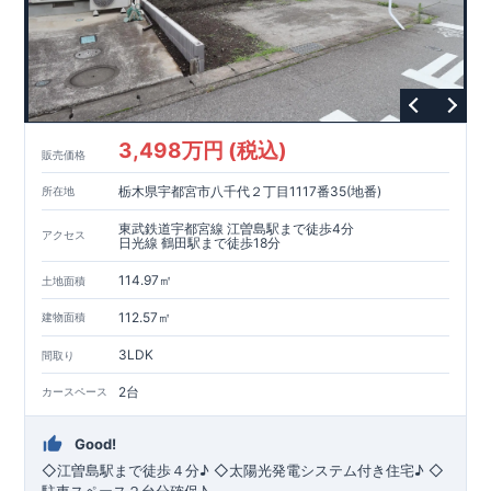
ープンサニタリーirodori
／詳細ページへ）
家計にやさしい住宅性能
■
長期優良住宅
住宅ローン控除額の優遇、
固定資産税の減額期間
延長など
税制面でのメリットが受けられます。
■
耐震等級
３
＋
制震ダンパー
建築基準法の
1.5
倍の耐震性。
地震保
険の割引（最大
50
％）対象です。
3,498万円 (税込)
販売価格
現地のご案内・資料請求 受付中
栃木県宇都宮市八千代２丁目1117番35(地番)
所在地
■
現地での立地確認や、
完成イメージ・建物仕様について
ご説明が可能です。
東武鉄道宇都宮線 江曽島駅まで徒歩4分
まずはお気軽にお問い合わせください。
アクセス
TEL
：
0120-44-1081
日光線 鶴田駅まで徒歩18分
（
9:30
～
18:30
／火水曜休み）
114.97㎡
土地面積
112.57㎡
建物面積
3LDK
間取り
2台
カースペース
Good!
◇江曽島駅まで徒歩４分♪ ◇太陽光発電システム付き住宅♪ ◇
駐車スペース２台分確保♪