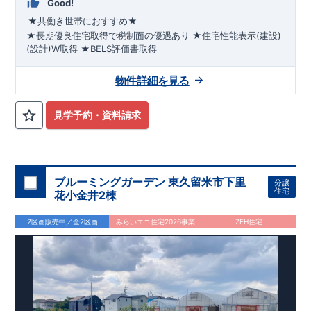
Good!
★共働き世帯におすすめ★
★長期優良住宅取得で税制面の優遇あり
★住宅性能表示(建設)
(設計)W取得
★BELS評価書取得
◇◆
乾太くん標準装備・前面道路6.0m
◆◇
●2026年11月下旬完成予定●
閑静な住宅街に位置し、子育てフ
物件詳細を見る
ァミリーにはピッタリ!
『狭山台二丁目』
まで
徒歩5
平日休日ご内覧可能です!
分
☆
​ ​
■学校
狭山台小学校
川越営業所
・
狭山
TEL:049-248-5700
台中学校
■
幼稚園・保育園
まで
お気軽にお問い合わせ下さい♪
チャイルドスクエア狭山台
・
下風の
◎
森狭山台みどり幼稚園
西武新宿線
​
『狭山市』駅
■お買い物施設
まで
​
バス14分
ファミリーマート
☆
​
◎
バス停
・
コー
見学予約・資料請求
プ
・
ウエルシア
ete
■その他施設
狭山台団地内郵便局
・
森田ク
リニック
・
狭山台5号公園
ete
【ペニンシュラキッチン採用】
・フルオープンキッチン!ダイニングルームを見渡せます♪ ・お
手入れ簡単で美しい人造大理石。 ・調味料やコップが収納可能
なスパイスニッチ
【収納の多いお家】
・収納上手な暮らしを
ブルーミングガーデン 東久留米市下里
分譲
住宅
実現
​
・ベビーカーやスポーツ用品が収納できる土間収納
・あ
花小金井2棟
ると便利な床下収納 ・トイレには掃除用具などの収納できる壁
面収納
【17帖以上の広々リビング】
・LDKにスタイリッシュな
2区画販売中／全2区画
みらいエコ住宅2026事業
ZEH住宅
折り上げ天井を採用！ ・開放的な心地の良いリビング
・なに
かと便利な洋室仕様和室あり
【様々な設備・仕様】
・「洗
う・干す・たたむ・しまう」が集約したランドリールーム
・乾
太くん標準完備!
・自動改札のように快適な「カードキー」
・
将来一緒に住む家族が増えても1部屋増やすことができるフレキ
シブルルーム♪