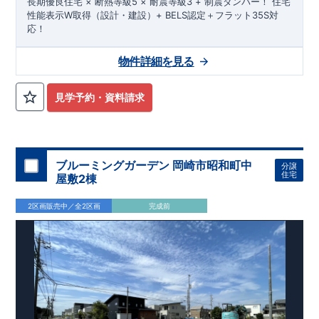
長期優良住宅 × 断熱等級5 × 耐震等級3 + 制震ダンパー！ 住宅
性能表示W取得（設計・建設）+ BELS認定＋フラット35S対
応！
物件詳細を見る
見学予約・資料請求
ブルーミングガーデン 岡崎市昭和町中
分譲
住宅
屋敷2棟
2区画販売中／全2区画
完成前