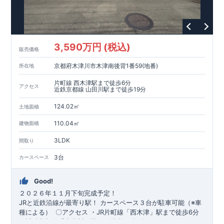
3,590万円 (税込)
販売価格
京都府木津川市木津南後背1番59(地番)
所在地
片町線 西木津駅まで徒歩6分
アクセス
近鉄京都線 山田川駅まで徒歩19分
124.02㎡
土地面積
110.04㎡
建物面積
3LDK
間取り
3台
カースペース
Good!
２０２６年１１月下旬完成予定！
​JRと近鉄沿線が最寄り駅！
​カースペース３台が駐車可能（※車
種による）
​
​〇アクセス
・JR片町線「西木津」駅まで徒歩6分 ​
・近鉄京都線「山田川」駅まで徒歩19分
​
​〇ロケーション
・木