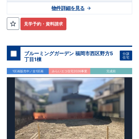
津川市立相楽小学校まで徒歩11分 ​・木津川市立木津中学校まで
スマートフォンで見やすい特設サイトはこちら
物件詳細を見る
徒歩9分 ​・相楽保育園まで徒歩14分 ​・木津幼稚園まで徒歩14分
https://www.e-blooming.com/bukken/84975048/
​・愛光こども園まで徒歩20分 ​・幼保連携型認定こども園木津さ
くらの森まで徒歩21分 ​
​〇この物件のおすすめ
​
・収納豊富でデ
見学予約・資料請求
ザイン性に優れたワイド洗面台！ ​・ペニンシュラキッチンを採
用！ ​ タッチレス水栓付きで、デザイン性・機能性共に高で
す。 ​・1階のトイレはタンクレストイレで、スタイリッシュな
手洗い洗面所もついてます！ ・リビングには、高級感やデザイ
ン性をプラスしたグラビオエッジの壁を採用！ ​​・食料品の備蓄
ブルーミングガーデン 福岡市西区野方5
分譲
が行え家事動線がスムーズなパントリー。 ​・土間収納には、ア
住宅
丁目1棟
ウトドアグッズ等様々な物を収納する事が出来ます！ ​・格子間
仕切は圧迫感や部屋の一体感を損なう事無く、お部屋を仕切る
1区画販売中／全1区画
みらいエコ住宅2026事業
完成前
事が出来ます！ ​・２階のウォークインクローゼットには、衣類
等たっぷり収納が行えます！
​
​お気軽にご連絡ください！
（株）東栄住宅 京都営業所
​TEL:075-394-5350
​定休
日：火・水・年末年始など
​