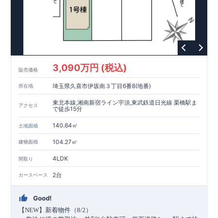
ます。
・住宅ローン減税、固定資産税などの税制優遇を受けら
れます。
・中古市場でも、長期優良住宅が有利に働きます。
■
住宅性能評価ダブル取得!
スマートフォンで見やすい特設サイトはこちら
(
←詳しくはクリック
!)
・『設計』住
宅性能評価‥‥建物設計段階で、国が認めた第三者機関が評価し
https://www.e-blooming.com/bukken/83876008/
ております。
・『建設』住宅性能評価‥‥評価を受けた図面通り
に施工されているか、建設までに計
4
回チェックが行われま
す。
・図面や書類上だけでなく、「現場の施工状況」を検査し
3,090万円 (税込)
販売価格
た上で、品質を保証しております。
■全棟自社一貫体制!
(
←詳
しくはクリック
!)
・誰が何をやったかが明確だからこそ、お客
埼玉県久喜市伊坂南３丁目6番8(地番)
所在地
様の安心に繋がります。
・設計、施工、営業が協力しあい、ベ
ストプランをご提供いたします。
・不要な中間マージンを抑え
東北本線,湘南新宿ライン宇須,東武鉄道日光線 栗橋駅ま
アクセス
る事で、コストダウンに努めております。
!
現地案内予約受付
で徒歩15分
中
!
・現地ご見学予約受付中◎ 平日やお仕事終わりのご案内も
140.64㎡
土地面積
可能です
!
ご希望のお客様は一度ご連絡ください！
・ホームペ
ージに載っていない詳しい内容や、資金計画のご相談、
ご質問
104.27㎡
建物面積
等がございましたらお気軽にご連絡下さい。
TEL
0564-57-0257
東栄住宅 岡崎営業所
4LDK
間取り
2台
カースペース
Good!
【
NEW
】新着物件（
8/2
）