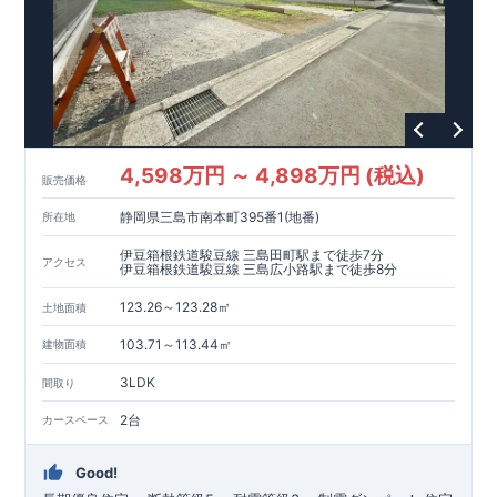
4,598万円 ～ 4,898万円 (税込)
販売価格
静岡県三島市南本町395番1(地番)
所在地
伊豆箱根鉄道駿豆線 三島田町駅まで徒歩7分
アクセス
伊豆箱根鉄道駿豆線 三島広小路駅まで徒歩8分
123.26～123.28㎡
土地面積
103.71～113.44㎡
建物面積
3LDK
間取り
2台
カースペース
Good!