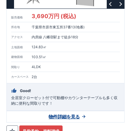
3,690万円 (税込)
販売価格
千葉県市原市東五所37番13(地番)
所在地
内房線 八幡宿駅まで徒歩18分
アクセス
124.83㎡
土地面積
103.51㎡
建物面積
4LDK
間取り
2台
カースペース
Good!
全居室クローゼット付で可動棚やカウンターテーブルも多く収
納に便利な間取りです！
物件詳細を見る