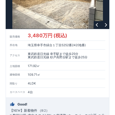
家計にやさしい住宅性能
■
長期優良住宅
住宅ローン控除額の優遇、
固定資産税の減額期間
延長など
税制面でのメリットが受けられます。
■
耐震等級
３
＋
制震ダンパー
建築基準法の
1.5
倍の耐震性。
地震保
険の割引（最大
50
％）対象です。
現地のご案内・資料請求 受付中
■
現地での立地確認や、
3,480万円 (税込)
完成イメージ・建物仕様について
販売価格
ご説明が可能です。
まずはお気軽にお問い合わせください。
TEL
：
0120-44-1081
（
9:30
～
18:30
／火水曜休み）
埼玉県幸手市緑台１丁目5252番242(地番)
所在地
東武鉄道日光線 幸手駅まで徒歩25分
アクセス
東武鉄道日光線 杉戸高野台駅まで徒歩25分
171.92㎡
土地面積
109.71㎡
建物面積
4LDK
間取り
4台
カースペース
Good!
【
NEW
】新着物件 （
8/2
）