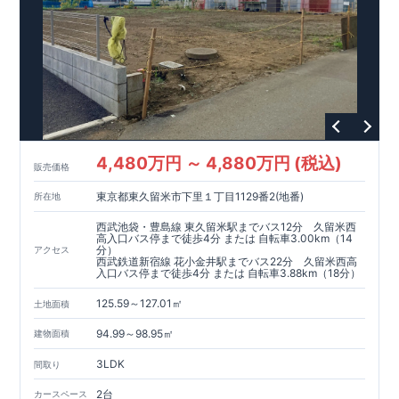
広がる青空と緑や花々に彩られた美しい街並み
家事負担を減ら
し、家族の時間が自然と増える住まい♪
こだわりの設備仕様！
周辺には利便施設が点在！
4,480万円 ～ 4,880万円 (税込)
販売価格
東京都東久留米市下里１丁目1129番2(地番)
所在地
西武池袋・豊島線 東久留米駅までバス12分 久留米西
高入口バス停まで徒歩4分 または 自転車3.00km（14
分）
アクセス
西武鉄道新宿線 花小金井駅までバス22分 久留米西高
入口バス停まで徒歩4分 または 自転車3.88km（18分）
125.59～127.01㎡
土地面積
94.99～98.95㎡
建物面積
3LDK
間取り
2台
カースペース