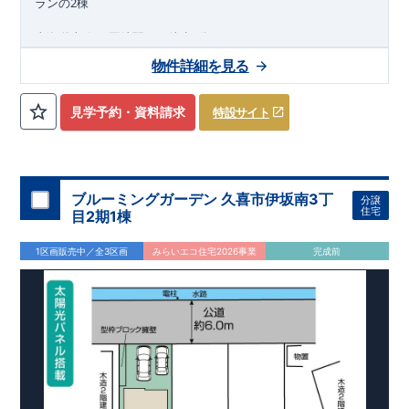
2
ランの
棟
東海道本線
西岡崎駅まで徒歩
分
9
2026
年
11
月
物件詳細を見る
下旬完成
予定
近隣の完成物件のご案内可能！まずはお気軽にお問い合わせ
見学予約・資料請求
特設サイト
を！
来場予約：
Web
：
TEL:0564-57-0257
物件のおすすめポイント
耐震、制震に優れた
【
ダンパー
】採用！
ブルーミングガーデン 久喜市伊坂南3丁
分譲
住宅
​
たっぷり収納の【
ウ
ォー
ク
イン
ク
ロー
ゼ
ッ
ト
】を設置
目2期1棟
1
号棟、お子さまの勉強や作業スペースとしても使える【
マルチ
スキップ
】
1区画販売中／全3区画
みらいエコ住宅2026事業
完成前
マルチスキップを明るく照らす【
吹抜採用
】
雨の日も安心な【
屋根下バックヤード
】
2
号棟、雨の日でも安心できる【
イ
ン
ナ
ー
バ
ルコ
ニ
ー
】
来客時には客間にもなる【
便利な和室
】
アウトドア用品やベビーカーの収納に便利な【
玄関土間収納
(
可
動棚付き
)
】
東栄住宅の家づくりへのこだわり
■『長期優良住宅』取得!
(
←
詳しくはクリック
!)
・
国が定めた
7
つの技術基準をクリアしてい