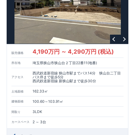
4,190万円 ～ 4,290万円 (税込)
販売価格
埼玉県狭山市狭山台２丁目22番11(地番)
所在地
西武鉄道新宿線 狭山市駅までバス14分 狭山台二丁目
バス停まで徒歩5分
アクセス
西武鉄道新宿線 新狭山駅まで徒歩30分
162.33㎡
土地面積
100.60～103.91㎡
建物面積
3LDK
間取り
2 ～ 3台
カースペース