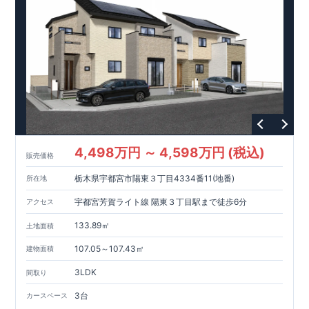
ています。
【長期優良住宅】
・東栄住宅は、全7つの技術基準
のうち、4つの最高等級を取得。長期優良住宅とは、｢良い家を
作って、きちんと手入れをして、長く大切に使う｣ことを目的と
した認定制度。住宅ローン減税、固定資産税などの税制優遇を
受けられるだけでなく、中古市場でも、長期優良住宅が有利に
働きます。
【充実のアフターサポート】
・東栄住宅では、お
引渡し後最大10回の無料定期点検と、60年間の品質保証を実
施。お引渡しからが本当のお付き合いだと考え、アフターサー
ビスを外部の業者に委託せず、東栄住宅グループ「東栄ホーム
サービス株式会社」にて責任をもって対応いたします。
4,498万円 ～ 4,598万円 (税込)
販売価格
栃木県宇都宮市陽東３丁目4334番11(地番)
所在地
宇都宮芳賀ライト線 陽東３丁目駅まで徒歩6分
アクセス
133.89㎡
土地面積
107.05～107.43㎡
建物面積
3LDK
間取り
3台
カースペース