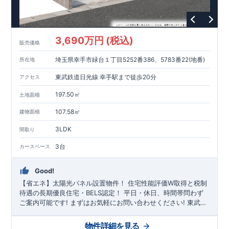
・野方塚原公園…約34 ～ 1 6 0 m（ 徒歩1 ～ 2 分）
東栄住宅の家づくりへのこだわり
■
住宅性能評価ダブル取得
3,690万円 (税込)
■
『BELS』
一次エネルギー消費量等級6取得
販売価格
■
耐震等級3（地震に強い）
埼玉県幸手市緑台１丁目5252番386、5783番22(地番)
所在地
■
断熱性能と省エネ
■
全棟自社一貫体制
東武鉄道日光線 幸手駅まで徒歩20分
アクセス
■
充実のアフターサポート
※クリックで各詳細ページに移動します♪
197.50㎡
土地面積
★★★
現地案内ご予約受付中
★★★
いつでもお気軽にお問合せください！
107.58㎡
建物面積
TEL
092-739-1388
東栄住宅 福岡営業所まで
3LDK
間取り
営業時間 9時30分～18時30分
定休日 火曜・水曜・夏季休暇・年末年始など
3台
カースペース
Good!
【省エネ】太陽光パネル設置物件！
住宅性能評価W取得と税制
待遇の長期優良住宅・BELS認定！
平日・休日、時間帯問わず
ご案内可能です!
まずはお気軽にお問い合わせください!
東武日
光線「
幸手
」駅徒歩20分
さかえ小学校
徒歩8分、
幸手中学校
徒
歩30分! お子様の通学も安心です♪
敷地は、
59坪
!
駐車スペース
物件詳細を見る