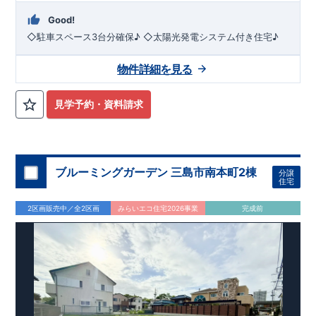
Good!
◇駐車スペース3台分確保♪ ◇太陽光発電システム付き住宅♪
物件詳細を見る
見学予約・資料請求
ブルーミングガーデン 三島市南本町2棟
分譲
住宅
2区画販売中／全2区画
みらいエコ住宅2026事業
完成前