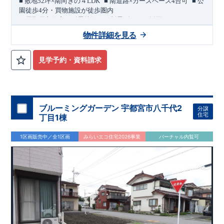
​ ​
​ ​
■
敷地
52
坪×南向きの４
LDK
■
南道路×カースペース
4
台可
■
公
園徒歩
4
分・買物施設が徒歩圏内
＜長期優良住宅／耐震等級３・制震ダンパー採用＞
​
敷地
52
坪を確保した、４
LDK
の住まい。
南側にカースペース
4
物件詳細を見る
台分を配置した、ゆとりある計画です。
区画の整った穏やかな住宅街に位置し、
幸手駅・杉戸高野台駅
へアクセスしやすい立地です。
見学予約・資料請求
国道４号や圏央道（幸手
IC
）にもアクセスしやすく、
お車での
移動にも配慮されています。
公園徒歩
4
分の穏やかな住環境で
す。
​
■
買物施設が徒歩圏内
セブンイレブン 徒歩
6
分
サンドラッ
グ 徒歩
9
分
ヨークフーズ 徒歩
9
分 ほか
ブルーミングガーデン 宇都宮市八千代2
分譲
住宅
丁目1棟
間取りのポイント
■
南面に広がる
明るい
LDK
空間
1区画販売中／全1区画
みらいエコ住宅2026事業
バーチャル内覧可
洋風フチなし畳
■
リビング続きの
の和室
可変型主寝室
■
将来
2
部屋にも対応できる
インナーバルコニー
■
2
階廊下から出入りできる
住宅設備のポイント
月額サービス料０円
■
太陽光発電 標準搭載
自家消費分は
。
※
サー
ビス期間（
10
年間）中の売電収入は事業者に帰属しますが、
契
約満了後は売電収入を含めお客様に帰属します。
■
ホテルライクなデザインと実用性を兼ね備えた洗面スペース
（
オ