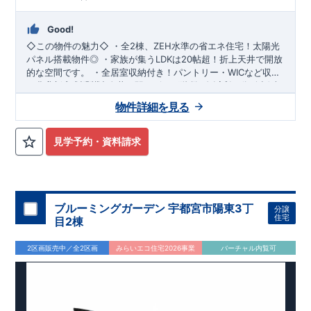
Good!
◇この物件の魅力◇
・全2棟、
ZEH水準の省エネ住宅
！太陽光
パネル搭載物件◎ ・家族が集う
LDKは20帖超
！折上天井で開放
的な空間です。 ・
全居室収納付き
！パントリー・WICなど収納
が豊富。 ・対面式キッチン×リビング階段で
・西武新宿線「花小金井」駅までバス22分/自転車18分 ​・西武
ご家族との会話が
弾む
バス「久留米西高入口」停まで徒歩4分
間取り。 ・食器洗浄乾燥機や浴室換気乾燥機など、
機能的
物件詳細を見る
な設備で家事効率UP
​
◇ロケーション◇
・ビッグ・エー東久留米下里店 徒歩8分
。 ​・
駐車2台可能
です(車種による)。 ​
◇
アクセス◇
・はちまん保育園 徒歩8分 ・東久留米市立本村小学校 徒歩9
・西武池袋「東久留米」駅までバス12分/自転車14
分
分 ・八幡東公園 徒歩5分
見学予約・資料請求
◇ブルーミングガーデンのこだわり◇
【全棟自社一貫体制】
・誰が、何をしたか。が明確だからこそ、お客様の安心に繋が
ります。 ・設計、施工、営業が互いに協力しあい、最良のプラ
ンを提供いたします。 ・不要な中間マージンを抑えることで、
コストダウンに努めています。
【耐震等級3取得】
・東栄住宅
ブルーミングガーデン 宇都宮市陽東3丁
分譲
の建物は、国が定めた耐震等級で最高の3を取得。建築基準法
住宅
目2棟
で定められた、｢数百年に一度発生する地震に対して、倒壊、崩
壊しない。｣という基準から、さらに1.5倍の耐震力を達成して
2区画販売中／全2区画
みらいエコ住宅2026事業
バーチャル内覧可
います。
【住宅性能評価ダブル取得】
・設計住宅性能評価：
建物設計段階で、国が認めた第三者機関が評価しています。 ・
建設住宅性能評価：評価を受けた図面通りに施工されている
か、建設までに、計4回のチェックが行われます。 図面や書類
上だけでなく、現場の施工状況を検査した上で、品質を保証し