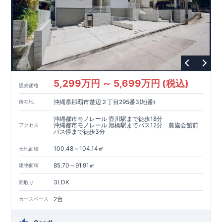
が評価しています。
・建設住宅性能評価：評価を受けた図面通りに施工されている
か、建設までに、計4回のチェックが行われます。
図面や書類上だけでなく、現場の施工状況を検査した上で、品
質を保証しています。
【長期優良住宅】
・
東栄住宅は国が定める全7つの技術基準をクリアしています。
長期優良住宅とは、｢良い家を作って、きちんと手入れをして、
5,299万円 ～ 5,699万円 (税込)
販売価格
長く大切に使う｣ことを目的とした認定制度。住宅ローン減税、
固定資産税などの税制優遇を受けられるだけでなく、中古市場
沖縄県那覇市楚辺２丁目295番3(地番)
所在地
でも、長期優良住宅が有利に働きます。
沖縄都市モノレール 壺川駅まで徒歩18分
【充実のアフターサポート】
沖縄都市モノレール 旭橋駅までバス12分 農協会館前
アクセス
バス停まで徒歩3分
100.48～104.14㎡
土地面積
85.70～91.91㎡
建物面積
3LDK
間取り
2台
カースペース