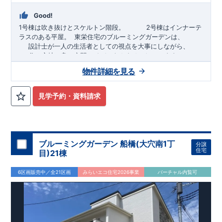
Good!
1号棟は吹き抜けとスケルトン階段。
​2号棟はインナーテ
ラスのある平屋。
​ ​
東栄住宅のブルーミングガーデンは、
設計士が一人の生活者としての視点を大事にしながら、
住み心地の良い空間アイデアをカタチにしています。
アイデアをみて
ね
！
物件詳細を見る
TEL:098-860-2201
（火・水曜日定休日、年末年始休み）
見学予約・資料請求
■
オプションではありません！全棟標準搭載
床下換気システ
ム・ガス衣類乾燥機・食洗器・宅配ボックス・玄関電子キー・
浴室換気乾燥機・防犯ガラス
■
１階廻りの構造材は
防腐・防蟻性
を確保するため、構造用集
成材に
ヒノキ
を使用しております！
ブルーミングガーデン 船橋(大穴南1丁
分譲
住宅
目)21棟
■
長期優良住宅
もっと詳しく
「いい家を作って、きちんと手
入れをして、長く大切に使う」という考え方の下、
国が定めた
6区画販売中／全21区画
みらいエコ住宅2026事業
バーチャル内覧可
7
つの厳しい技術基準をクリアした物件だけが認定を受けられる
長期優良住宅。
長期優良住宅として認定を受けるためには、国が定めた下記
7
つ
の技術基準をクリアする必要があります。東栄住宅は全棟でク
リア！①耐震性②劣化対策③維持管理性④住戸面積⑤省エネル
ギー性⑥居住環境⑦維持保全管理
そのほかの魅力として、住宅ローン金利優遇、固定資産税の減