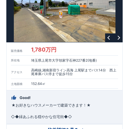
1,780万円
販売価格
埼玉県上尾市大字領家字石神227番2(地番)
所在地
高崎線,湘南新宿ライン高海 上尾駅までバス14分 西上
アクセス
尾車庫バス停まで徒歩15分
152.64㎡
土地面積
Good!
★お好きなハウスメーカーで建築できます！★
◇◆緑あふれる穏やかな住宅街◆◇
●2026年6月下旬引渡予定●
閑静な住宅街に位置し、子育てフ
ァミリーにはピッタリ!
平日休日ご見学可能です!
川越営業所