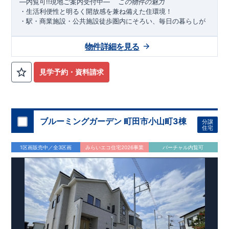
―内覧可
!!
現地ご案内受付中―
​ ​ ​ ​
この物件の魅力
・生活利便性と明るく開放感を兼ね備えた住環境！
・
駅
・
商業施設・公共施設徒歩圏内
にそろい、毎日の暮らしが
スムーズに♪
・
カースペース
台確保
！ご夫婦それぞれの車利用や来客時も安
2
物件詳細を見る
心。忙しい朝や雨の日もストレスなく出発・帰宅が可能です♪
・落ち着いた印象の外観デザインを採用。ワイドバルコニー・
全居室収納付き
のゆとりある間取りと充実の収納力◎家族それ
見学予約・資料請求
ぞれの空間を確保しながら、すっきり暮らせる住まいです！
・
太陽光パネル標準装備
！家計にも環境にやさしくエコな暮ら
しが叶います！
・
食洗器付き
システムキッチンで、毎日の家事負担を軽減！
・
折上天井・勾配天井を
採用し、奥行きと開放感ある空間を演
ブルーミングガーデン 町田市小山町3棟
分譲
出♪
住宅
アクセス
「桶川」
駅まで徒歩
分自転車
分（
ｍ）
11
4
900
1区画販売中／全3区画
みらいエコ住宅2026事業
バーチャル内覧可
ロケーション
・桶川小学校（徒歩
分）
4
・北保育所（徒歩
分）
5
・ドラックセイムス桶川西店（徒歩
分）
5
・セブンイレブン桶川末広３丁目南店（徒歩
分）
9
・おかべ耳鼻咽喉科医院（徒歩
分）
5
東栄住宅ブルーミングガーデンのこだわりの家づくり