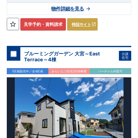
​
10
・2
分
LDK+納戸
バス停
「西大島」
→3
LDK+納戸
まで徒歩
へ
間取り変更可能
3
分
・リビング全体を
物件詳細を見る
​
見渡せる
対面キッチン
・収納いろいろ、便利な
納戸
・カースペ
​
ース
並列1台
確保
・お買い物施設（グルメシティ西大島店）
徒
​
歩3分
・網戸
(
約236ｍ
11万円
(
税込
)
)
で設置可能！
（オプション）
見学予約・資料請求
特設サイト
↓クリックすると特設ページにジャンプします↓
2024
年グッドデザイン賞
3
プロジェクト同時受賞
○
・
「木造
住宅用制震ダンパー/
東栄セーフティダンパー」
・
「地盤改良
工法/R-Evolve
パイル」
・
「宅地開発手法/
簡単に地図から消
せる道」
平日・休日ご内覧可能です！
○
第18
回キッズデザイン
賞
受賞
・
2024
年、東栄住宅
ブルーミングガーデン 大宮～East
分譲
の新たな空間提案
ぜひお気軽にお問い合わせください♪
「マルチエント
ラ
ンス」
西宮営業所
が受賞いたしまし
TEL
：
0798-
住宅
Terrace～4棟
​
た！
38-1246
○
耐震等級最高
(
定休日：火・水・年末年始
等
級3
・数百年に一度の地震に耐える力
)
の
1.5
倍の耐震性！
・さらに繰り返しの地震に強い
制震
ダンパ
1区画販売中／全4区画
みらいエコ住宅2026事業
バーチャル内覧可
ー
採用で安心！
○
長期優良住宅
・住宅ローン控減額、固定資
産税減額期間拡充などの嬉しい税制面優遇が受けられます！
○
BELS
・エコ住宅としての性能評価を全号棟が取得していま
す！
○
住宅性能評価ダブ
ル
取得
・『設計』住宅性能評価…建
物設計段階で、国が認めた第三者機関が評価しております。
・『建設』住宅性能評価…評価を受けた図面通りに施工され
ているか、建設までに計
4
回チェックが行われます。