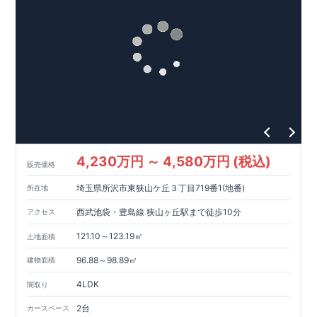
4,230万円 ～ 4,580万円 (税込)
販売価格
埼玉県所沢市東狭山ケ丘３丁目719番1(地番)
所在地
西武池袋・豊島線 狭山ヶ丘駅まで徒歩10分
アクセス
121.10～123.19㎡
土地面積
96.88～98.89㎡
建物面積
4LDK
間取り
2台
カースペース