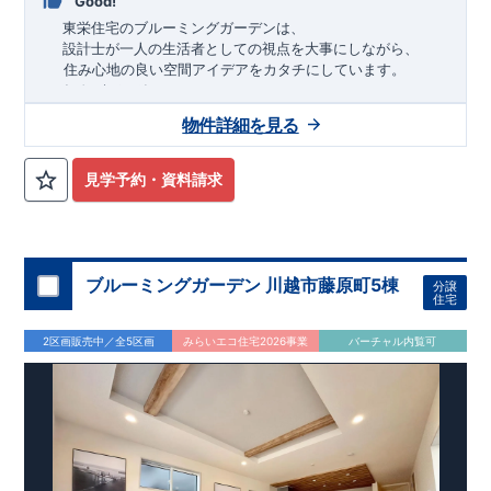
Good!
東栄住宅のブルーミングガーデンは、
設計士が一人の生活者としての視点を大事にしながら、
住み心地の良い空間アイデアをカタチにしています。
アイデアをみて
ね
！
物件詳細を見る
TEL:098-860-2201
（火・水曜日定休日、年末年始休み）
■
オプションではありません！全棟標準搭載
床下換気システ
見学予約・資料請求
ム・ガス衣類乾燥機・食洗器・宅配ボックス・玄関電子キー・
浴室換気乾燥機・防犯ガラス
■
１階廻りの構造材は
防腐・防蟻性
を確保するため、構造用集
成材に
ヒノキ
を使用しております！
ブルーミングガーデン 川越市藤原町5棟
分譲
■
長期優良住宅
もっと詳しく
「いい家を作って、きちんと手
住宅
入れをして、長く大切に使う」という考え方の下、
国が定めた
7
つの厳しい技術基準をクリアした物件だけが認定を受けられる
2区画販売中／全5区画
みらいエコ住宅2026事業
バーチャル内覧可
長期優良住宅。
長期優良住宅として認定を受けるためには、国が定めた下記
7
つ
の技術基準をクリアする必要があります。東栄住宅は全棟でク
リア！①耐震性②劣化対策③維持管理性④住戸面積⑤省エネル
ギー性⑥居住環境⑦維持保全管理
そのほかの魅力として、住宅ローン金利優遇、固定資産税の減
税、中古市場での売却時にも有利です。
■
住宅性能評価ダブル
取得
もっと詳しく
「設計」と「建設」のダブルで性
能を評価されています！図面を第三者機関へ提出します。外部