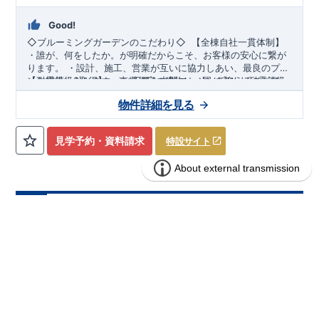
Good!
◇ブルーミングガーデンのこだわり◇
​ ​
【全棟自社一貫体制】
​
・誰が、何をしたか。が明確だからこそ、お客様の安心に繋が
ります。 ​・設計、施工、営業が互いに協力しあい、最良のプラ
ンを提供いたします。 ​・不要な中間マージンを抑えることで、
【耐震等級3取得】
​・東栄住宅の建物は、国が定めた耐震等級
コストダウンに努めています。
で最高の3を取得。建築基準法で定められた、「数百年に一度
物件詳細を見る
発生する地震に対して、倒壊、崩壊しない。」という基準か
ら、さらに1.5倍の耐震力を達成しています。
​【住宅性能評価ダブル取得】
​・設計住宅性能評価：建物設計段
階で、国が認めた第三者機関が評価しています。 ​・建設住宅性
見学予約・資料請求
特設サイト
能評価：評価を受けた図面通りに施工されているか、建設まで
に、計4回のチェックが行われます。 ​図面や書類上だけでな
【長期優良住宅】
​・東栄住宅は、全7つの技術基準のうち、4つ
く、現場の施工状況を検査した上で、品質を保証しています。
の最高等級を取得。長期優良住宅とは、｢良い家を作って、きち
んと手入れをして、長く大切に使う｣ことを目的とした認定制
度。住宅ローン減税、固定資産税などの税制優遇を受けられる
ブルーミングガーデン 桜井市大福4棟
分譲
だけでなく、中古市場でも、長期優良住宅が有利に働きます。 ​
スマートフォンで見やすい特設サイトはこちら
住宅
【充実のアフターサポート】
https://www.e-blooming.com/bukken/01275008/
・東栄住宅では、お引渡し後最大
10回の無料定期点検と、60年間の品質保証を実施。お引渡しか
2区画販売中／全4区画
みらいエコ住宅2026事業
バーチャル内覧可
らが本当のお付き合いだと考え、アフターサービスを外部の業
者に委託せず、東栄住宅グループ「東栄ホームサービス株式会
社」にて責任をもって対応いたします。