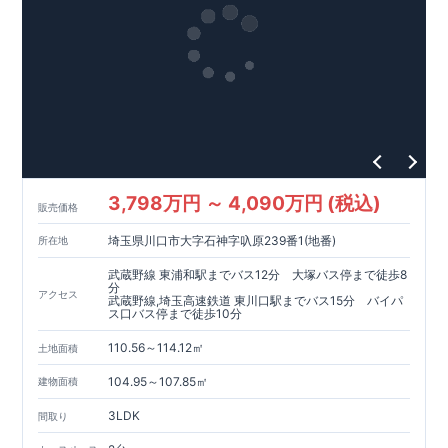
住宅性能評価書
●一次エネルギー消費量等級「６」取得
●「住宅性能評価書」を全棟でダブル取得
●社内・社外による検査で厳しく評価
TOEI Safety Damper
ｾｰﾌﾃｨﾀﾞﾝﾊﾟｰ標準装備
●揺れ幅を大幅に低減、 繰り返す地震に強い
●歴史的建造物など 公共建築物でも多数採用
●部品交換や点検など メンテナンスフリー
平日でもご案内可能!
お気軽にお問い合わせください♪ 04(7180)1101
柏営業所物件一覧
3,798万円 ～ 4,090万円 (税込)
販売価格
埼玉県川口市大字石神字叺原239番1(地番)
所在地
武蔵野線 東浦和駅までバス12分 大塚バス停まで徒歩8
分
アクセス
武蔵野線,埼玉高速鉄道 東川口駅までバス15分 バイパ
ス口バス停まで徒歩10分
110.56～114.12㎡
土地面積
104.95～107.85㎡
建物面積
3LDK
間取り