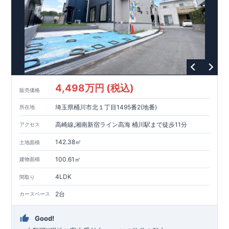
4,498万円 (税込)
販売価格
埼玉県桶川市北１丁目1495番2(地番)
所在地
高崎線,湘南新宿ライン高海 桶川駅まで徒歩11分
アクセス
142.38㎡
土地面積
100.61㎡
建物面積
4LDK
間取り
2台
カースペース
Good!