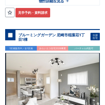
物件詳細を見る
TEL:049-248-5700
◎JR高崎線、JR湘南新宿ライン
まで
お気軽にお問い合わせ下さい♪
​
『上尾』駅
までバス14
分☆
​ ​
■学校
大石南小学校
・
大石南中学校
■
幼稚園・保育園
星野学
園幼稚園
・
畔吉保育園
■お買い物施設
セイコーマート
・
ビッグ
見学予約・資料請求
エー
・
スギドラッグ
ete
■その他施設
西上尾
郵便局
・
榎本医
院
・
あぜよし公園
ete
広がる青空と緑や花々に彩られた美しい街並み 家族との一体感
を感じられる住まいづくりを追求した家♪ こだわりの設備仕
様！周辺には利便施設が点在！
ブルーミングガーデン 尼崎市稲葉荘1丁
分譲
住宅
目1棟
1区画販売中／全1区画
みらいエコ住宅2026事業
バーチャル内覧可