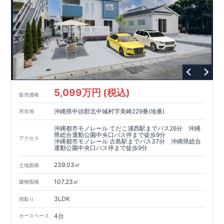
5,099万円 (税込)
販売価格
沖縄県中頭郡北中城村字美崎229番(地番)
所在地
沖縄都市モノレール てだこ浦西駅までバス26分 沖縄
県総合運動公園中央口バス停まで徒歩9分
アクセス
沖縄都市モノレール 古島駅までバス37分 沖縄県総合
運動公園中央口バス停まで徒歩9分
239.03㎡
土地面積
107.23㎡
建物面積
3LDK
間取り
4台
カースペース