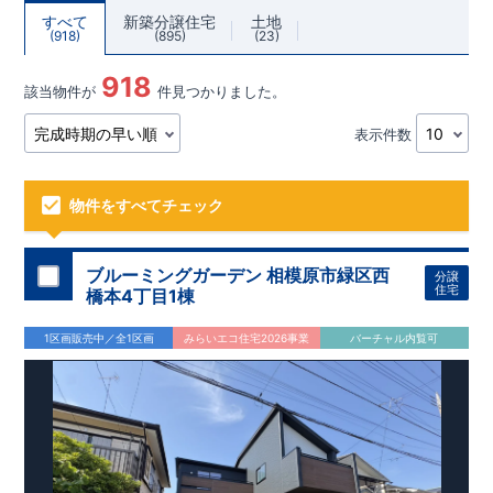
すべて
新築分譲住宅
土地
918
895
23
918
該当物件が
件見つかりました。
表示件数
物件をすべてチェック
ブルーミングガーデン 相模原市緑区西
分譲
住宅
橋本4丁目1棟
1区画販売中／全1区画
みらいエコ住宅2026事業
バーチャル内覧可