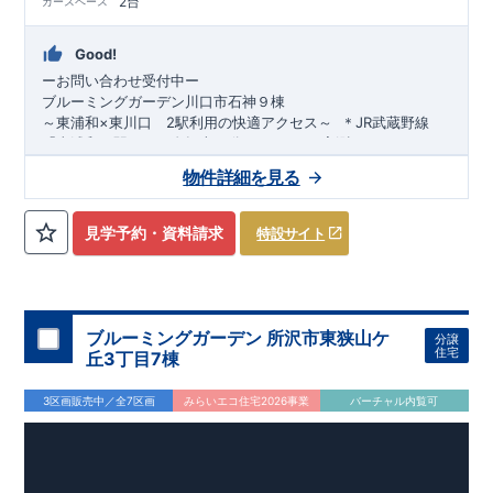
2台
カースペース
Good!
ーお問い合わせ受付中ー
ブルーミングガーデン川口市石神９棟
～東浦和×東川口 2駅利用の快適アクセス～
​ ​
＊JR武蔵野線
「東浦和」駅まで 自転車15分（3.7km）※実測による
​
バス12分 バス停「大塚」駅まで徒歩8分
物件詳細を見る
＊JR武蔵野線・埼玉高速鉄道
安心して永く住める家
​
「東川口」駅まで 自転車16分
（3.6km）※実測による
＊
耐震等級「3」取得
国が定めた耐震等級で3を取得
​
バス15分 バス停
「バイパス口」まで徒歩10分
建築基準法に定められた、｢数百年に一度発生する地震に対し
​
■ カースペース2台駐車 ■ 2ド
見学予約・資料請求
特設サイト
ア2クローゼットで3→4LDKに可能フレキシブルルーム（6号棟
て、倒壊、崩壊しない。｣という基準から、
ーお問い合わせは志木営業所までー
■電話：048-486-
除く）
さらに1.5倍の耐震力を達成しています
2710（火・水定休日）
■受付時間：9：30～18：30
＊
制震Damper標準搭載
お問合せ
揺れ幅を大幅に低減させ、繰り返す地震に強い
はネットからでも受付中です
!!
いま、耐震だけ
でなく「+制震」という考えが広まっています
・資料請求・現地を見学したい・詳しい説明を受けたいなどお
​
スマートフォンで見やすい特設サイトはこちら
＊
長期優良住宅
https://www.e-
固定資産税・不動産取得税・ローン減税等税制優遇
気軽にお問い合わせくださいませ
中古市場で
blooming.com/bukken/33074055/
ブルーミングガーデン 所沢市東狭山ケ
分譲
も、長期優良住宅が有利に働きます
＊
住宅性能ダブル取得予定
住宅
丘3丁目7棟
『設計』住宅性能評価‥‥建物設計段階で、国が認めた第三機関
が評価しております
『建設』住宅性能評価‥‥評価を受けた図面
3区画販売中／全7区画
みらいエコ住宅2026事業
バーチャル内覧可
通りに施工されているか、建設までに計4回チェックが行われ
ます
図面や書類上だけでなく、「現場の施工状況」を検査した
上で、品質を保証しております