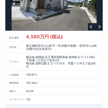
全棟自社一貫体制
もっと詳しく
◇誰が、何をしたか。が明確だからこそ、お客様の安心に繋が
ります。
◇設計、施工、営業が互いに協力しあい、最良のプランを提供
いたします。
◇不要な中間マージンを抑えることで、コストダウンに努めて
います。
耐震等級
3
取得
もっと詳しく
4,580万円 (税込)
販売価格
◇国が定めた耐震等級で最高の
3
を取得建築基準法で定められ
た、｢数百年に一度発生する地震に対して、倒壊、崩壊しな
東京都町田市小山町字一号26番4(地番)、町田市小山町
所在地
い。｣という基準から、さらに
1.5
倍の耐震力を達成していま
26番付近(住居表示)
す。
安心の長期優良住宅！
もっと詳しく
横浜線,相模線,京王電鉄相模原線 橋本駅までバス18分
◇東栄住宅は、全
7
つの技術基準のうち、
4
つの最高等級を取得
下馬場バス停まで徒歩2分
アクセス
◇
長期優良住宅
とは、｢良い家を作って、きちんと手入れをし
横浜線 淵野辺駅までバス10分 常盤バス停まで徒歩6
分
て、長く大切に使う｣ことを目的とした認定制度。住宅ローン減
税、固定資産税などの税制優遇を受けられるだけでなく、中古
158.67㎡
土地面積
市場でも、長期優良住宅が有利に働きます。
住宅性能評価ダブル取得！
もっと詳しく
◇
設計住宅性能評価
：建物設計段階で、国が認めた第三機関が
100.84㎡
建物面積
評価しております。
◇
建設住宅性能評価
：評価を受けた図面通りに施工されている
4LDK
間取り
か、建設までに計
4
回チェックが行われます。図面や書類上だ
けでなく、「現場の施工状況」を検査した上で、品質を保証し
2台
カースペース
ております
アフターサポート
もっと詳しく
◇
最大
60
年間の品質保証
、お引渡し後
最大
10
回の無料定期点検