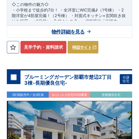
◇この物件の魅力◇
・小学校まで
徒歩約7分！
​
・全洋室にWIC完備♪（1号棟）
​
・2
階洋室が4部屋完備！（2号棟）
​
・
対面式キッチン×玄関
吹き抜
け
を採用。（3号棟）
​ ​
◇アクセス◇
​ ​
・JR相模線「南橋本」駅
まで徒歩22分
◇ロケーション◇
​・JR横浜線「相模原」駅まで徒歩24分
物件詳細を見る
・相模原市立横山小学校 徒歩7分 ・そうてつ
ローゼン横山台店 徒歩5分 ・サンドラッグ相模原
横山台店 徒歩7分 ​・セブンイレブン相模原横山1丁目
見学予約・資料請求
特設サイト
店 徒歩2分
◇ブルーミングガーデンのこだわり◇
【全棟自社一貫体制】
・誰が、何をしたか。が明確だからこそ、お客様の安心に繋が
ります。
・東栄住宅では、お引渡し後最大10回の無料定期点検と、60年
・設計、施工、営業が互いに協力しあい、最良のプランを提供
間の品質保証を実施。お引渡しからが本当のお付き合いだと考
ブルーミングガーデン那覇市楚辺2丁目
いたします。
え、アフターサービスを外部の業者に委託せず、東栄住宅グル
分譲
住宅
3棟-長期優良住宅-
・不要な中間マージンを抑えることで、コストダウンに努めて
ープ「東栄ホームサービス株式会社」にて責任をもって対応い
スマートフォンで見やすい特設サイトはこちら
います。
たします。
https://www.e-blooming.com/bukken/43075016/
3区画販売中／全3区画
みらいエコ住宅2026事業
長期優良住宅
【耐震等級3取得】
・東栄住宅の建物は、国が定めた耐震等級で最高の3を取得。
建築基準法で定められた、｢数百年に一度発生する地震に対し
て、倒壊、崩壊しない。｣という基準から、さらに1.5倍の耐震
力を達成しています。
【住宅性能評価ダブル取得】
・設計住宅性能評価：建物設計段階で、国が認めた第三者機関