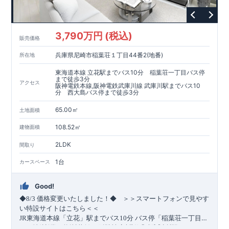
3,790万円 (税込)
販売価格
兵庫県尼崎市稲葉荘１丁目44番2(地番)
所在地
東海道本線 立花駅までバス10分 稲葉荘一丁目バス停
まで徒歩3分
アクセス
阪神電鉄本線,阪神電鉄武庫川線 武庫川駅までバス10
分 西大島バス停まで徒歩3分
65.00㎡
土地面積
108.52㎡
建物面積
2LDK
間取り
1台
カースペース
Good!
​ ​ ​
＞＞スマートフォンで見やす
◆8/3
価格変更いたしました！◆
い特設サイトはこちら＜＜
JR東海道本線
「立花」
駅までバス
10
分
バス停
「稲葉荘一丁目」
​
​
まで徒歩
＼2路線利用可能！南向きで陽当たり良好な限定1
3
分、
阪神本線、阪神武庫川線
「武庫川」
棟！／
駅までバス