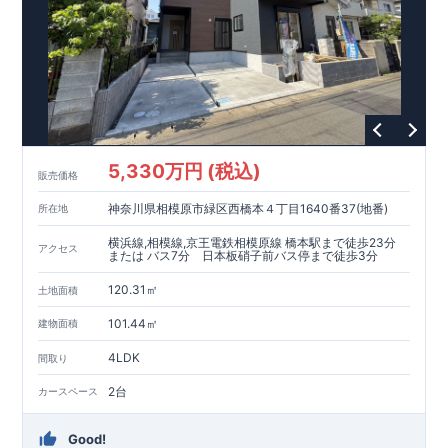
5,330万円 (税込)
販売価格
神奈川県相模原市緑区西橋本４丁目1640番37(地番)
所在地
横浜線,相模線,京王電鉄相模原線 橋本駅まで徒歩23分
アクセス
または バス7分 日本板硝子前バス停まで徒歩3分
120.31㎡
土地面積
101.44㎡
建物面積
4LDK
間取り
2台
カースペース
Good!