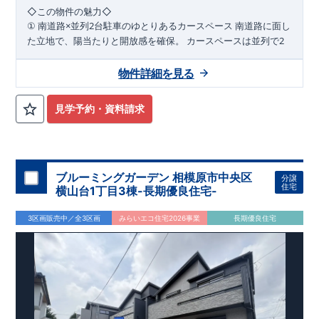
◇
この物件の魅力
◇
×
2
南道路に面し
①
南道路
並列
台駐車のゆとりあるカースペース
た立地で、陽当たりと開放感を確保。
カースペースは並列で
2
台駐車可能なため、毎日の出し入れもラクラク。
ご夫婦それぞ
れの車利用はもちろん、来客時にも対応できるゆとりのある住
物件詳細を見る
まいです。
WIC
2
階の各洋室には
2
②
階洋室すべてに
完備の充実収納プラン
見学予約・資料請求
ウォークインクローゼットを設置。
衣類や季節用品、趣味の道
具までしっかり収納でき、居室空間を広く美しく保てます。
家
族それぞれの「しまう場所」が確保された、整理整頓しやすい
間取りです。
パントリ
③
随所に収納を配置した、暮らしやすさ重視の住空間
ブルーミングガーデン 相模原市中央区
分譲
ーや各所の収納スペースなど、日常使いを考えた収納計画。
生
住宅
横山台1丁目3棟-長期優良住宅-
活動線上に収納を配置することで、家事効率もアップ。
物が増
えてもすっきりと暮らせる、収納豊富な住まいです。
3区画販売中／全3区画
みらいエコ住宅2026事業
長期優良住宅
◇
アクセス
◇
​JR
横浜線、
JR
相模線、京王相模原線 「橋本」
駅 徒歩
23
分
◇
ロケーション
◇
・相模原市立二本松小学校 徒歩
14
分
​
・相模原市立相模原中学校 徒歩
18
分
​
・星の子保育園 徒歩
11
分
・
sanwa
西橋本店 徒歩
9
分
・ローソン・スリーエフ二本松一丁目店 徒歩
4
分
【全棟自社一貫体制】
◇
ブルーミングガーデンのこだわり
◇