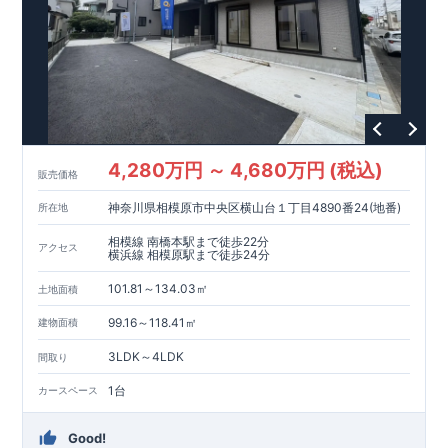
・誰が、何をしたか。が明確だからこそ、お客様の安心に繋が
ります。
・設計、施工、営業が互いに協力しあい、最良のプラ
ンを提供いたします。
・不要な中間マージンを抑えることで、
コストダウンに努めています。
【耐震等級3
取得】
・東栄住宅
の建物は、国が定めた耐震等級で
3
を取得。建築基準法で定めら
れた、｢数百年に一度発生する地震に対して、倒壊、崩壊しな
い。｣という基準から、さらに
1.5
倍の耐震力を達成していま
す。
【住宅性能評価ダブル取得】
・設計住宅性能評価：建物設
計段階で、国が認めた第三者機関が評価しています。
・建設住
4,280万円 ～ 4,680万円 (税込)
販売価格
宅性能評価：評価を受けた図面通りに施工されているか、建設
までに、計
4
回のチェックが行われます。
図面や書類上だけで
神奈川県相模原市中央区横山台１丁目4890番24(地番)
所在地
なく、現場の施工状況を検査した上で、品質を保証していま
相模線 南橋本駅まで徒歩22分
す。
【長期優良住宅】
・東栄住宅は国が定める全
7
つの技術基
アクセス
横浜線 相模原駅まで徒歩24分
準をクリアしています。長期優良住宅とは、｢良い家を作って、
きちんと手入れをして、長く大切に使う｣ことを目的とした認定
101.81～134.03㎡
土地面積
制度。住宅ローン減税、固定資産税などの税制優遇を受けられ
99.16～118.41㎡
るだけでなく、中古市場でも、長期優良住宅が有利に働きま
建物面積
す。
【充実のアフターサポート】
3LDK～4LDK
間取り
・東栄住宅では、お引渡し後最大
10
回の無料定期点検と、
60
年
間の品質保証を実施。お引渡しからが本当のお付き合いだと考
1台
カースペース
え、アフターサービスを外部の業者に委託せず、東栄住宅グル
ープ「東栄ホームサービス株式会社」にて責任をもって対応い
Good!
たします。