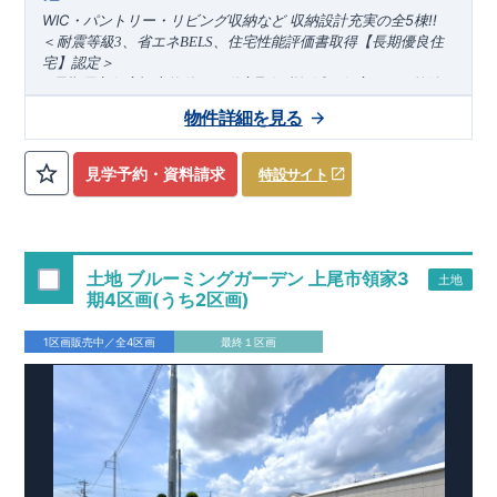
WIC・パントリー・リビング収納など
収納設計充実の全5棟!!
＜
耐震等級
3
、省エネ
BELS
、住宅性能評価書取得【
長期優良住
宅】認定＞
●
長期優良住宅認定物件で不動産取得税軽減、住宅ローン控除
​ ​
​​
などの優
■残り2棟！内覧受付中◎
遇
■販売価格
4
,690
万円
物件詳細を見る
●耐震等級
～
3
、省エネ
BELS
、住宅性能評価書取得の安心な暮らし
東武東上
線「新河岸」駅ま
で
​
【アクセス】
徒歩15
分
見学予約・資料請求
特設サイト
「上福岡
」駅ま
で
​ ​
​
徒歩19
分
【周辺環境】
高
​
階南小学校 約500
m
(
徒歩7分
)
寺尾中学校 約1080
m
(
徒
■お問い合わせ先■
​
東栄住宅所沢営業所
歩14
分
)
ドラッグセイムス諏訪町店
約450
m(
徒歩6
分
)
ヤオコ
04-2903-6262
ー川越藤間店
約620
m(
徒歩8
分
)
【この物件のおすすめPOINT】
定休日：火・水 営業時間 9：30～18：30​ ​
土地 ブルーミングガーデン 上尾市領家3
土地
スマートフォンで見やすい特設サイトはこちら
​
◆
-
住みやすさ重視の設計・設備
-
全棟駐車スペースは並列2台分
期4区画(うち2区画)
https://www.e-blooming.com/bukken/52375018/
◆
確保
ライフステージの変化に伴い４LDKへ間取りの変更が可
◆
能（別途有償）
キッチンに隣接したパントリーは収納力と家
1区画販売中／全4区画
最終１区画
​
◆
事動線を確保◎（1号棟）
ランドリー収納のほか、リビン
グ・廊下にも収納スペースを設計（3号棟）