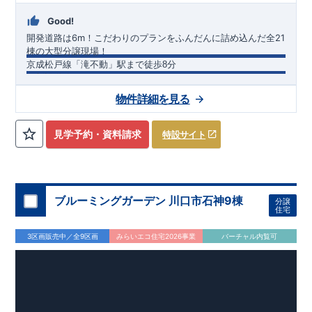
Good!
開発道路は6m！こだわりのプランをふんだんに詰め込んだ全21
棟の大型分譲現場！
京成松戸線「滝不動」駅まで徒歩8分
★新設道路は6m！
★こだわりプランを採用した全21棟！
物件詳細を見る
周辺環境
【教育施設】
・船橋市立大穴小学校
見学予約・資料請求
特設サイト
・船橋市立大穴中学校
・冨士見幼稚園
【買い物施設】
・セブンイレブン船橋滝不動駅前店
・ランドローム三咲店
ブルーミングガーデン 川口市石神9棟
分譲
・イオンモール八千代緑が丘
住宅
【その他施設】
・千葉徳洲会病院
3区画販売中／全9区画
みらいエコ住宅2026事業
バーチャル内覧可
・ケーヨーデイツー三咲店
長期優良住宅
国が定めた技術基準をｸﾘｱした認定住宅
●国が定めた7つの技術基準をクリア
●税制面で優遇が受けられる
●中古市場では長期優良住宅が有利