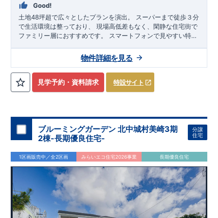
Good!
を実施
土地48坪超で広々としたプランを演出。 スーパーまで徒歩３分
◇お引渡しからが本当のお付き合いだと考え、アフターサービ
で生活環境は整っており、 現場高低差もなく、閑静な住宅街で
スを外部の業者に委託せず、東栄住宅グループ「東栄ホームサ
ファミリー層におすすめです。
スマートフォンで見やすい特設
ービス株式会社」にて責任をもって対応いたします。
サイトはこちら
https://www.e-
■
当社こだわりの空間アイディアをショート動画でご紹介して
blooming.com/bukken/71074018/
います。
ここをクリック
​
物件詳細を見る
気になる！見たい！話を聞きたい！！
大宮営業所へまずはお気軽にお電話ください♪
見学予約・資料請求
特設サイト
お電話なら素早くご相談等の日程調整が可能です
【
TEL
：
0120-0038-63
】 （
9:30
～
18:30
火曜、水曜休み）
​
資料請求したい！物件について知りたい！などお気軽にお問合
せくださいませ♪
ブルーミングガーデン 北中城村美崎3期
分譲
住宅
2棟-長期優良住宅-
1区画販売中／全2区画
みらいエコ住宅2026事業
長期優良住宅