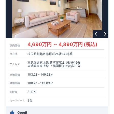
■
当社こだわりの空間アイディアを
ショート動画
で
評価委員が建設中に
ご紹介しています。
3
回、竣工時に
ここをクリッ
1
回の現場検査が行われま
ク
す。構造の安定・劣化の軽減・維持管理への配慮・温熱環境・
エネルギー消費量の必須
4
分野、空気環境で、最高等級取得！
■
耐震等級
3
もっと詳しく
東栄住宅の建物は、国が定めた耐
震最高等級
3
を取得。建築基準法に定められた、｢数百年に一度
発生する地震に対して、倒壊、崩壊しない｣という基準から、さ
らに
1.5
倍の耐震力を達成しています。
■
耐風等級
2
災害時の損
傷の受けにくさを評価されています。建築基準法に定められて
いる暴風による力（
500
年に
1
度）のさらに
1.2
倍の暴風に対して
4,690万円 ～ 4,890万円 (税込)
販売価格
も損傷を生じないことで耐風最高等級
2
を取得しています。
■
自
社一貫体制
もっと詳しく
東栄住宅は土地の仕入れ、設計、施
埼玉県川越市藤原町24番14(地番)
所在地
工、販売、メンテナンスまで、すべてのプロセスに携わってい
ます。
■
アフターサポート
もっと詳しく
快適に暮らす
東武鉄道東上線 新河岸駅まで徒歩15分
アクセス
東武鉄道東上線 上福岡駅まで徒歩19分
ことができる住宅の品質を長期にわたり維持するには、定期的
な点検を実施することが重要です。
最大
60
年間の保証制度がご
103.28～149.62㎡
土地面積
ざいます。もちろん、定期点検以外でも万一不具合が発生した
際は対応いたします。
108.27～113.03㎡
建物面積
3LDK
間取り
2台
カースペース
Good!