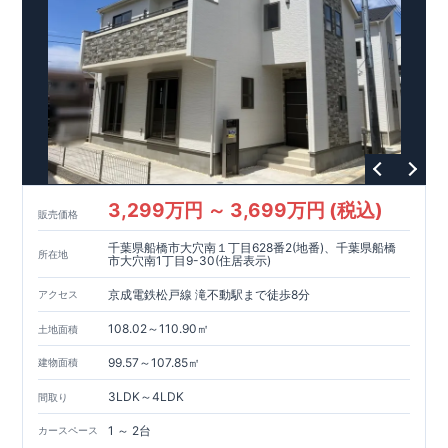
税、中古市場での売却時にも有利です。
■
住宅性能評価ダブル
取得
もっと詳しく
「設計」と「建設」のダブルで性
能を評価されています！図面を第三者機関へ提出します。外部
■
当社こだわりの空間アイディアを
ショート動画
で
評価委員が建設中に
ご紹介しています。
3
回、竣工時に
ここをクリッ
1
回の現場検査が行われま
ク
す。構造の安定・劣化の軽減・維持管理への配慮・温熱環境・
エネルギー消費量の必須
4
分野、空気環境で、最高等級取得！
■
耐震等級
3
もっと詳しく
東栄住宅の建物は、国が定めた耐
震最高等級
3
を取得。建築基準法に定められた、｢数百年に一度
発生する地震に対して、倒壊、崩壊しない｣という基準から、さ
らに
1.5
倍の耐震力を達成しています。
■
耐風等級
2
災害時の損
傷の受けにくさを評価されています。建築基準法に定められて
3,299万円 ～ 3,699万円 (税込)
販売価格
いる暴風による力（
500
年に
1
度）のさらに
1.2
倍の暴風に対して
も損傷を生じないことで耐風最高等級
2
を取得しています。
■
自
千葉県船橋市大穴南１丁目628番2(地番)、千葉県船橋
社一貫体制
もっと詳しく
東栄住宅は土地の仕入れ、設計、施
所在地
市大穴南1丁目9-30(住居表示)
工、販売、メンテナンスまで、すべてのプロセスに携わってい
ます。
■
アフターサポート
もっと詳しく
快適に暮らす
京成電鉄松戸線 滝不動駅まで徒歩8分
アクセス
ことができる住宅の品質を長期にわたり維持するには、定期的
108.02～110.90㎡
な点検を実施することが重要です。
最大
60
年間の保証制度がご
土地面積
ざいます。もちろん、定期点検以外でも万一不具合が発生した
99.57～107.85㎡
建物面積
際は対応いたします。
3LDK～4LDK
間取り
1 ～ 2台
カースペース