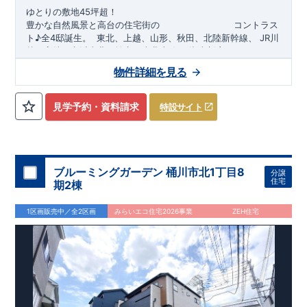
ゆとりの敷地45坪超！
豊かな自然風景と高台の住宅街の
​
コントラス
ト♪全4邸誕生。
​​
東北、上越、
山形、
秋田、北陸新幹線、
​
J
R川
越、高崎、京浜東北、埼京
、
東北本線、
湘南新宿ライン、
ニュ
ーシャトル、
​ ​
JR京浜東北・根岸線「
​
東武アーバンパークライン
北浦和
」駅までバス22
「
大宮
分
」駅までバス23
​
バ
物件詳細を見る
分
ス停
​
「
向大谷
」まで徒歩
2分
自転車約19分
​◆設計・建設性能評価ｗ取得！
​
◎性能評価とは
​​
【
設計
住
宅性能評価】
​
建物設計段階で、国が定めた
第三者機関
が
見学予約・資料請求
特設サイト
評価しております！ ​ 【
建設
住宅性能評価】
​
第三者機
関
​◆子育て環境良好！
により、建物完成までに
​
大谷小学校
計4回
の検査が行われます！
まで徒歩9分、
大谷中学校
​
​ ◎こ
ま
の住宅の評価
で徒歩14分！
​
​
国が定めた
幼稚園、保育園までは
耐震等級で最高の３
徒歩18分
圏内！
を取得！
​
◆広々
地震
に強い
とした敷地！
住宅です！
​
敷地は
​
冬は暖かく夏は涼しくて快適♪ 省エネに
45～46坪超
！
​
LDKは
16～17
帖
！
​
優れた
3（4）
断熱等性能５
LDK～4（5）LDK
を取得！
の間取りプラン採用！
​ ​
その他項目も評価を受けてお
​
​◆こだわりの
ブルーミングガーデン 桶川市北1丁目8
分譲
り、
内装！
性能に特化した
​
2階洋室のうち一室は
住宅です！
開放的な勾配天井
！
​
全居室
ク
住宅
期2棟
ローゼット付き！ ​ リビングはおしゃれな
折上天井
♪
​
​◆充実
した設備！
​
雨の日でも洗濯物が干せる
室内物干し
​
浴室乾
1区画販売中／全2区画
みらいエコ住宅2026事業
ZEH住宅
燥暖房機
付き！
​
食洗機
付きシステムキッチン！
​
平日、休
日 時間帯問わずご案内可能です！
​
お気軽にお問い合わせくだ
さい！
​
【お問い合わせ】TEL：
048-710-5571
(営業時間 9:30
～18:30 火水定休日)