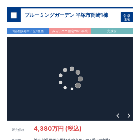
住宅性能評価 W取得(設計・建設)
■第三者機関が設計・建物検査(全四回)を実施 ■税制優遇あり
4分野6項目で最高等級を取得!
ブルーミングガーデン 平塚市岡崎1棟
分譲
□ 構造の安定 (耐風等級2・耐震等級3) □ 劣化の軽減 (劣化対
住宅
策等級3) □ 維持管理への配慮 (維持管理対策等級3) □ 空気環
境 (ホルムアルデヒド発散等級3)
快適に長く住める住宅
1区画販売中／全1区画
みらいエコ住宅2026事業
完成前
【長期優良住宅】
■国の定める7つの技術基準をクリア ■税制
優遇あり
【東栄セーフティーダンパー標準装備】
■制震ダンパ
ーで振れ幅を大幅に低減、繰り返す地震に強い『耐震+制震』
■メンテナンスフリー
現地案内予約受付中
詳細やご見学など、お気軽にお問合せ下さ
い♪ 東栄住宅 千葉営業所 TEL:0120-57-1081
4,380万円 (税込)
販売価格
所在地