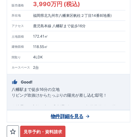
3,990万円 (税込)
販売価格
福岡県北九州市八幡東区帆柱２丁目14番8(地番)
所在地
鹿児島本線 八幡駅まで徒歩16分
アクセス
172.41㎡
土地面積
118.55㎡
建物面積
4LDK
間取り
2台
カースペース
Good!
八幡駅まで徒歩16分の立地
リビング吹抜けからたっぷりの陽光が差し込む邸宅！
★
地震から家族を守る
「
制震ダンパー
」
標準装備
★
↑枠クリ
ックで詳細がご覧になれます！
物件詳細を見る
・2階建て４ＬＤＫ物件 ・ＬＤＫ18.25帖＋和室4.5
帖＝合計22
帖超の大空間 ・全室2面採光で全室収納完備
周辺環境
★★
周
辺施設が充実!毎日のお買い物にも便利!!
★★
【教育施設】
見学予約・資料請求
皿倉小学校・・・・
約 700m
(徒歩 9分)