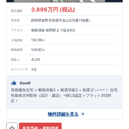
3,898万円 (税込)
販売価格
静岡県裾野市茶畑字金山525番7(地番)
所在地
御殿場線 裾野駅まで徒歩8分
アクセス
150.96㎡
土地面積
106.82㎡
建物面積
4LDK
間取り
3台
カースペース
Good!
長期優良住宅 × 断熱等級5 × 耐震等級3 + 制震ダンパー！ 住宅
性能表示W取得（設計・建設）+BELS認定＋フラット35S対
応！
物件詳細を見る
見学予約・資料請求