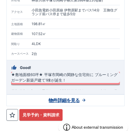
神奈川県平塚市岡崎字柳久保5984番23(地番)
小田急電鉄小田原線 伊勢原駅までバス14分 王御住グ
アクセス
ランド前バス停まで徒歩5分
198.81㎡
土地面積
107.52㎡
建物面積
4LDK
間取り
2台
カースペース
Good!
★敷地面積60坪
★
​
平塚市岡崎の閑静な住宅街に
​
ブルーミング
ガーデン新築戸建て1棟が誕生！
長期優良住宅・耐震等級3・断熱等性能等級5（ZEH水準）を取
得！
​
物件詳細を見る
​・みらいエコ住宅補助金対象物件！ ​ ​・車３台駐車可能（小型
１台含む）！ ​ 広々とした庭先も確保しております♪ ​ ​・7帖洋
◆
周辺環境
◆
室には広いウォークインクローゼット付き♪ ​ インナーバルコ
【教育施設】
◎ 平塚市立岡崎小学校 約850m（徒歩12分）
見学予約・資料請求
◎ 平塚市立大住中学校
ニーも採用♪ ​ ​◇アクセス◇
約2100m（徒歩29分）
◎ 平岡幼稚
小田急小田原線「伊勢原」駅までバス１４分、​バス停「王御住
園
約1000m（徒歩13分）
◎ 認定こども園伊勢原みのり幼稚
グランド前」まで徒歩５分 ​​ 【玄関】 ​・玄関収納に全身鏡付き ​
園
オプション商品のご紹介
約1100m（徒歩14分）
【買物施設】
◎ ユーコープ岡崎