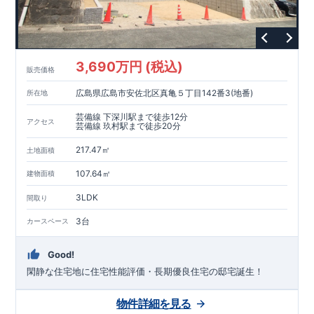
3,690万円 (税込)
販売価格
広島県広島市安佐北区真亀５丁目142番3(地番)
所在地
芸備線 下深川駅まで徒歩12分
アクセス
芸備線 玖村駅まで徒歩20分
217.47㎡
土地面積
107.64㎡
建物面積
3LDK
間取り
3台
カースペース
Good!
閑静な住宅地に住宅性能評価・長期優良住宅の邸宅誕生！
物件詳細を見る