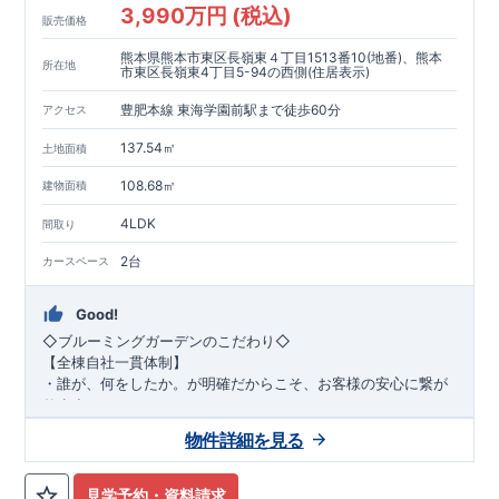
3,990万円 (税込)
販売価格
熊本県熊本市東区長嶺東４丁目1513番10(地番)、熊本
所在地
市東区長嶺東4丁目5-94の西側(住居表示)
豊肥本線 東海学園前駅まで徒歩60分
アクセス
137.54㎡
土地面積
108.68㎡
建物面積
4LDK
間取り
2台
カースペース
Good!
◇ブルーミングガーデンのこだわり◇
【全棟自社一貫体制】
・誰が、何をしたか。が明確だからこそ、お客様の安心に繋が
ります。
・設計、施工、営業が互いに協力しあい、最良のプランを提供
物件詳細を見る
いたします。
・不要な中間マージンを抑えることで、コストダウンに努めて
います。
見学予約・資料請求