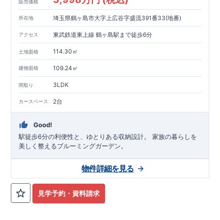
お気軽にお問い合わせください!
東栄住宅 北九州営業所
販売価格
☆☆☆093-562-7340☆☆☆
埼玉県鶴ヶ島市大字上広谷字盛流391番33(地番)
所在地
東武鉄道東上線 鶴ヶ島駅まで徒歩6分
アクセス
114.30㎡
土地面積
109.24㎡
建物面積
3LDK
間取り
2台
カースペース
Good!
駅徒歩6分の利便性と、ゆとりある収納設計。 家族の暮らしを
美しく整えるブルーミングガーデン。
物件詳細を見る
見学予約・資料請求