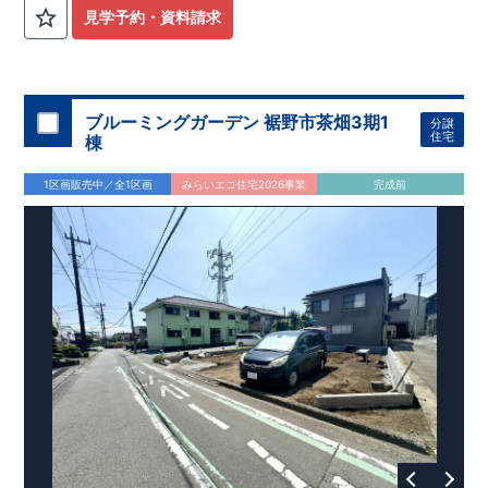
15分
​『市立日根野小学校』
徒歩約11分
​
『市立日根野中学校』
見学予約・資料請求
徒歩約12分
​ ​
『ファミリーマート泉佐野日根野店』
徒歩約15分
​
『ウエルシア泉佐野日根野店』
徒歩約15分
​
『イオンモール日根
野』
徒歩約19分 ​
​
『日根野郵便局』
徒歩約10分
ブルーミングガーデン 裾野市茶畑3期1
分譲
住宅
棟
1区画販売中／全1区画
みらいエコ住宅2026事業
完成前