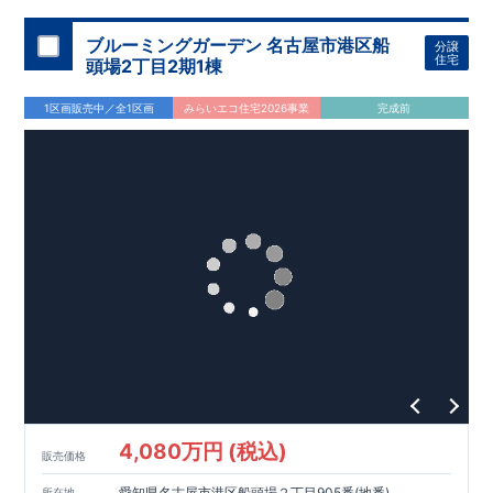
ブルーミングガーデン 名古屋市港区船
分譲
住宅
頭場2丁目2期1棟
1区画販売中／全1区画
みらいエコ住宅2026事業
完成前
4,080万円 (税込)
販売価格
愛知県名古屋市港区船頭場２丁目905番(地番)
所在地