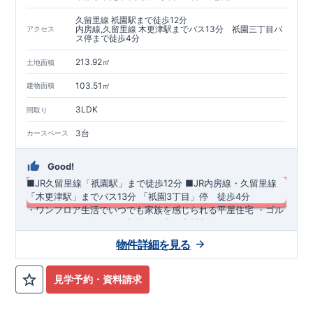
久留里線 祇園駅まで徒歩12分
内房線,久留里線 木更津駅までバス13分 祇園三丁目バ
アクセス
ス停まで徒歩4分
213.92㎡
土地面積
103.51㎡
建物面積
3LDK
間取り
3台
カースペース
Good!
■JR久留里線「祇園駅」まで徒歩12分
​■JR内房線・久留里線
「木更津駅」までバス13分 ​「祇園3丁目」停 徒歩4分​
​・ワンフロア生活でいつでも家族を感じられる平屋住宅 ・ゴル
フバッグやベビーカーの収納に便利な土間収納 ・ライフスタイ
ルに合わせて間取りが変更できる可変型洋室 ・おしゃれでスタ
物件詳細を見る
イリッシュな洗面化粧台【スマートサニタリーirodori】
◆
周辺環境
◆
【教育施設】
◎ 祇園小学校 約424m(徒歩約6分) ◎ 木更津第
三中学校 約1,081m(徒歩約14分)
【買物施設】
◎ ウエルシア木
見学予約・資料請求
更津祇園店 約279m(徒歩約4分) ◎ スーパー富分清見台店 約
839m(徒歩約11分)