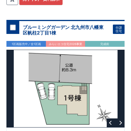
【耐震等級3取得】
・東栄住宅の建物は、国が定めた耐震等級で最高の3を取得。
建築基準法で定められた、
｢数百年に一度発生する地震に対して、倒壊、崩壊しない。｣
という基準から、さらに1.5倍の耐震力を達成しています。
ブルーミングガーデン 北九州市八幡東
分譲
【住宅性能評価ダブル取得】
住宅
区帆柱2丁目1棟
・設計住宅性能評価：建物設計段階で、国が認めた第三者機関
が評価しています。
1区画販売中／全1区画
みらいエコ住宅2026事業
完成前
・建設住宅性能評価：評価を受けた図面通りに施工されている
か、建設までに、計4回のチェックが行われます。
図面や書類上だけでなく、現場の施工状況を検査した上で、品
質を保証しています。
【長期優良住宅】
長期優良住宅とは、｢良い家を作って、きちんと手入れをして、
長く大切に使う｣ことを目的とした認定制度。
住宅ローン減税、固定資産税などの税制優遇を受けられるだけ
でなく、中古市場でも、長期優良住宅が有利に働きます。
【充実のアフターサポート】
・東栄住宅では、お引渡し後最大10回の無料定期点検と、60年
間の品質保証を実施。
お引渡しからが本当のお付き合いだと考え、アフターサービス
を外部の業者に委託せず、
東栄住宅グループ「東栄ホームサービス株式会社」にて責任を
もって対応いたします。