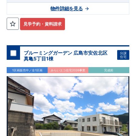
物件詳細を見る
見学予約・資料請求
ブルーミングガーデン 広島市安佐北区
分譲
住宅
真亀5丁目1棟
1区画販売中／全1区画
みらいエコ住宅2026事業
完成前