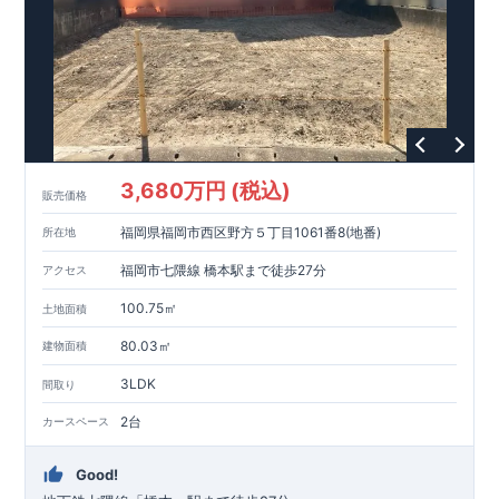
3,680万円 (税込)
販売価格
福岡県福岡市西区野方５丁目1061番8(地番)
所在地
福岡市七隈線 橋本駅まで徒歩27分
アクセス
100.75㎡
土地面積
80.03㎡
建物面積
3LDK
間取り
2台
カースペース
Good!