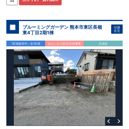
ブルーミングガーデン 熊本市東区長嶺
分譲
住宅
東4丁目2期1棟
1区画販売中／全1区画
みらいエコ住宅2026事業
完成前