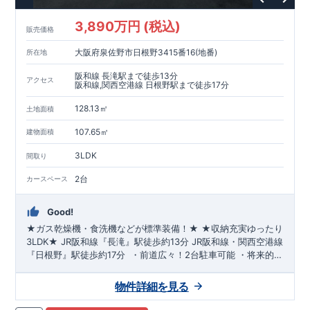
3,890万円 (税込)
販売価格
大阪府泉佐野市日根野3415番16(地番)
所在地
阪和線 長滝駅まで徒歩13分
アクセス
阪和線,関西空港線 日根野駅まで徒歩17分
128.13㎡
土地面積
107.65㎡
建物面積
3LDK
間取り
2台
カースペース
Good!
★ガス乾燥機・食洗機などが標準装備！★
​
★収納充実ゆったり
3LDK★
JR阪和線『長滝』駅
徒歩約13分
JR阪和線・関西空港線
『日根野』駅
徒歩約17分
​ ​・前道広々！
2台駐車可
能 ​・将来的に
お部屋を増やせる
可変間取(有償)
​・
土間収納
で玄関すっきり ​・
LDKは20帖
！便利な
パントリー設置
​・
各居室に収納
確保 ​・便
物件詳細を見る
利な南向き
ワイドバルコニー
​・水回りは
お手入れしやすい設備
を積極採用 ​・
トイレは各階
に設置 ​ ​
『ひねのこども園』
徒歩約