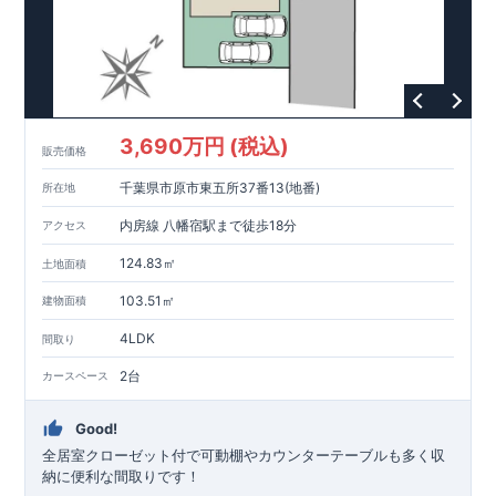
3,690万円 (税込)
販売価格
千葉県市原市東五所37番13(地番)
所在地
内房線 八幡宿駅まで徒歩18分
アクセス
124.83㎡
土地面積
103.51㎡
建物面積
4LDK
間取り
2台
カースペース
Good!
全居室クローゼット付で可動棚やカウンターテーブルも多く収
納に便利な間取りです！