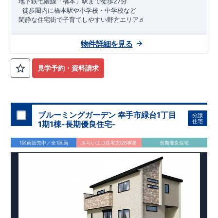
地下鉄七隈線
「橋本」駅まで徒歩27分
​ ​徒歩圏内に橋本駅や小学校・中学校など
閑静な住宅街で子育てしやすい野方エリア♬
★★★
物件のおすすめポイント
★★★
物件詳細を見る
1号棟：3LDK＋ロフト＋カースペース2台
みらいエコ住宅
2026事業
、対象物件！！
​※詳細は営業所までお
問合せください。
​
見学予約・資料請求
東栄セーフティダンパー
標準装備
​
【
2024年度グッドデザイン
賞、受賞！
】
こだわりの設備仕様
・キッチンには便利な
床下収納
・リビングには全体が見渡せる
対面キッチン
ブルーミングガーデン 幸手市緑台1丁目
分譲
・お風呂場には
浴室暖房換気乾燥機完備
住宅
1期1棟-長期優良住宅-
・
24時間換気
で快適な住まい環境
周辺環境
1区画販売中／全1区画
みらいエコ住宅2026事業
長期優良住宅
【教育施設】
・野方保育園…約948 ～ 1,300 m（徒歩12～ 16分）
・中村学園大学付属壱岐幼稚園…約841 ～ 1,000 m（徒歩11～
13分）
【買い物施設】
・壱岐南小学校…約1,085 ～ 1,200m （徒歩14～ 16分）
・野口青果…約834 ～ 1,200 m（徒歩11～ 16分）
・壱岐丘中学校…約945 ～ 1,400 m（徒歩12～ 19分）
・マルキョウ野方店…約1,450 ～ 1,800m （徒歩19～ 23分）
・ローソン野方六丁目店…約1,011 ～ 1,100m （徒歩13～ 14
分）
【その他施設】 ・​福岡生松台郵便局…約729 ～ 1,300 m（徒歩