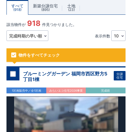
すべて
新築分譲住宅
土地
918
895
23
918
該当物件が
件見つかりました。
表示件数
物件をすべてチェック
ブルーミングガーデン 福岡市西区野方5
分譲
住宅
丁目1棟
1区画販売中／全1区画
みらいエコ住宅2026事業
完成前