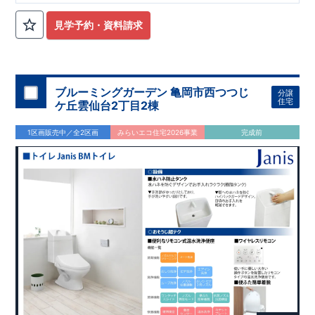
見学予約・資料請求
ブルーミングガーデン 亀岡市西つつじ
分譲
住宅
ケ丘雲仙台2丁目2棟
1区画販売中／全2区画
みらいエコ住宅2026事業
完成前