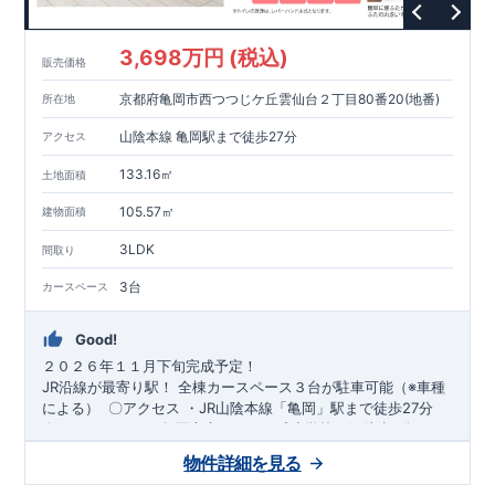
3,698万円 (税込)
販売価格
京都府亀岡市西つつじケ丘雲仙台２丁目80番20(地番)
所在地
山陰本線 亀岡駅まで徒歩27分
アクセス
133.16㎡
土地面積
105.57㎡
建物面積
3LDK
間取り
3台
カースペース
Good!
２０２６年１１月下旬完成予定！
​JR沿線が最寄り駅！
全棟​カースペース３台が駐車可能（※車種
による）
​
​〇アクセス
・JR山陰本線「亀岡」駅まで徒歩27分
​
〇ロケーション
・亀岡市立つつじヶ丘小学校まで徒歩9分 ​・亀
岡市立東輝中学校まで徒歩21分 ​・はこべ保育園まで徒歩10分 ​
スマートフォンで見やすい特設サイトはこちら
物件詳細を見る
・ひかり幼稚園まで徒歩12分
https://www.e-blooming.com/bukken/84975048/
​
​〇この物件のおすすめ
​・収納豊
富でデザイン性に優れたワイド洗面台！ ​・ペニンシュラキッチ