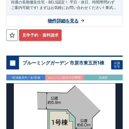
待遇の長期優良住宅・BELS認定！
平日・休日、時間帯問わず
ご案内可能です!
まずはお気軽にお問い合わせください!
東武日
光線「
幸手
」駅徒歩20分
さかえ小学校
徒歩8分、
幸手中学校
徒
歩30分! お子様の通学も安心です♪
敷地は、
59坪
!
駐車スペース
物件詳細を見る
は『
並列3台
』! 小学校、幼稚園、保育園、スーパー、コンビ
ニ、病院、公園など
徒歩15分
以内
◆収納も沢山あります！
​
・
小型自転車やベビーカーなど小物類まで玄関がスッキリ片付く
見学予約・資料請求
『玄関土間収納』
​
・普段使う調理器具や備蓄品など保管に便利
な
『パントリー』
・季節ものの収納に便利な
『ウォークインク
ロゼット』
・掃除機などが収納できる
『リビング収納』
◆こ
だわりの内装！
・LDKは
空間演出した折り上げ天井
・開放感の
ある
『アイランド風オープンキッチン』
ブルーミングガーデン 市原市東五所1棟
◆便利な設備！
​
・一
分譲
住宅
時的なごみ置き場としても便利な
『勝手口』
・掃除に便利な
『バルコニー水栓』
・雨の日でも洗濯物が干せる
『室内物干』
1区画販売中／全1区画
みらいエコ住宅2026事業
完成前
・梅雨時や花粉の時期のお洗濯も安心
『浴室乾燥暖房機』