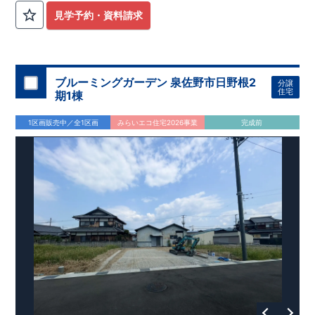
ンを採用！
​
タッチレス水栓付きで、デザイン性・機能性共に
見学予約・資料請求
高です。 ​・1階のトイレはタンクレストイレで、スタイリッシ
ュな手洗い洗面所もついてます！
・リビングには、高級感やデ
ザイン性をプラスしたグラビオエッジの壁を採用！
​
​・食料品の
備蓄が行え家事動線がスムーズなパントリー。
​
・土間収納に
は、アウトドアグッズ等様々な物を収納する事が出来ます！
​
・
ブルーミングガーデン 泉佐野市日野根2
分譲
２階のウォークインクローゼットには、衣類等たっぷり収納が
住宅
期1棟
行えます！
​
​お気軽にご連絡ください！
​（株）東栄住宅 京都
営業所
​TEL:075-394-5350
​定休日：火・水・年末年始な
1区画販売中／全1区画
みらいエコ住宅2026事業
完成前
ど
​