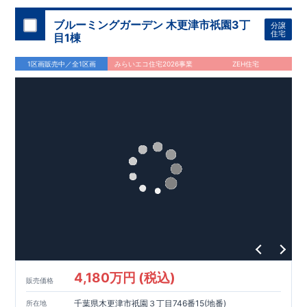
ブルーミングガーデン 木更津市祇園3丁
分譲
住宅
目1棟
1区画販売中／全1区画
みらいエコ住宅2026事業
ZEH住宅
4,180万円 (税込)
販売価格
千葉県木更津市祇園３丁目746番15(地番)
所在地