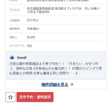
名古屋臨海高速鉄道 港北駅までバス11分 日ノ出橋バ
アクセス
ス停まで徒歩9分
211.70㎡
土地面積
108.89㎡
建物面積
3LDK
間取り
4台
カースペース
Good!
大型公園や商業施設まで車で10分！！ 「行きたい」がすぐ叶
う、便利な立地 3方角地なのも魅力的！！ 20畳のリビングで育
む家族との時間 仕事も趣味も同じ空間で・・♪
物件詳細を見る
見学予約・資料請求