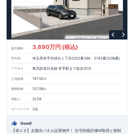
・ドラッグイレブン野方店…約1,213 ～ 1,400m （徒歩16～ 19
10～ 20分）
分） ・​木の葉モール橋本…約1,778 ～ 2,100m （徒歩23～ 28
・西日本シティ銀行野方支店…約1,395 ～ 1,600m （徒歩18～
分）
21分）
・村上華林堂病院…約1,180 ～ 1,500m （徒歩15～ 20分）
・野方塚原公園…約34 ～ 1 6 0 m（ 徒歩1 ～ 2 分）
東栄住宅の家づくりへのこだわり
■
住宅性能評価ダブル取得
3,690万円 (税込)
■
『BELS』
一次エネルギー消費量等級6取得
販売価格
■
耐震等級3（地震に強い）
埼玉県幸手市緑台１丁目5252番386、5783番22(地番)
所在地
■
断熱性能と省エネ
■
全棟自社一貫体制
東武鉄道日光線 幸手駅まで徒歩20分
アクセス
■
充実のアフターサポート
※クリックで各詳細ページに移動します♪
197.50㎡
土地面積
★★★
現地案内ご予約受付中
★★★
いつでもお気軽にお問合せください！
107.58㎡
建物面積
TEL
092-739-1388
東栄住宅 福岡営業所まで
3LDK
間取り
営業時間 9時30分～18時30分
定休日 火曜・水曜・夏季休暇・年末年始など
3台
カースペース
Good!
【省エネ】太陽光パネル設置物件！
住宅性能評価W取得と税制