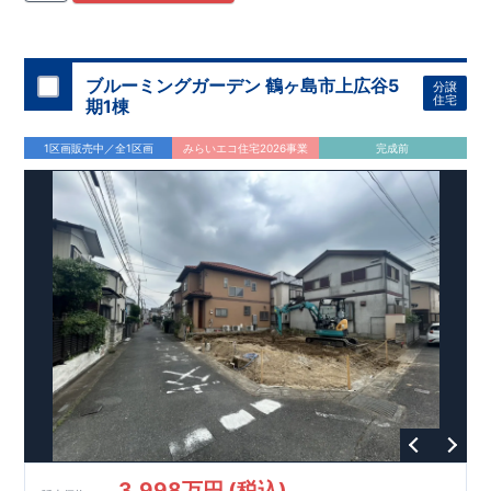
尾倉
中学校・・・・・
約 500m
(徒歩 7分)
春の町保育
園・・
・
・
・
約 1,000m
(徒歩 13分)
尾倉
幼稚園・・
・
・
約500m(徒歩 7分)
【買い物施設】 ファミリーマート皿倉店
・
・
約
ブルーミングガーデン 鶴ヶ島市上広谷5
分譲
280m
(徒歩 3分)
住宅
期1棟
サンキュードラッグ平野薬局
・・
・・・
・
・
・
・
・
約
900m
(徒歩 12分)
1区画販売中／全1区画
みらいエコ住宅2026事業
完成前
​
スピナ帆柱
店
・
・
・
・
・
・
・
約 950m(徒歩 12
分)
【その他の施設】 帆柱一丁目西公園・・・約 110m(徒歩
2分) 皿倉テラス郵便局・
・
・
・
約 950m(徒歩 12分)
北九州市立八幡病院・・
・
・
・
約 750m(徒歩 10分)
​
東栄住宅の
「ブルーミングガーデン」
は
国の定めた厳しい基準を満たした
「長期優良住宅」
ですので 税制面での優遇が受けられ、メリ
ットも多いです!
地震に対する耐震性も最も高いレベルの
「耐震等級3」
を取得!
最長60年間の
「
アフターサービス
」
もありますので、 サポート
体制もお任せください!
「自社一貫体制」
だからこそ可能な高品質・高性能でありなが
ら お求めやすい価格を実現!
(↑各赤枠クリックで詳細がご覧になれます!)
​
3,998万円 (税込)