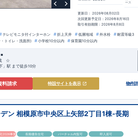
ながらも
コストパフォーマンスの高さ
がブルーミングガーデンの魅力です。
ース
この価格」
をぜひ体験してください。
更新日： 2026年08月02日
次回更新予定日：2026年8月16日
取引有効期限：2026年8月8日
テレビモニタ付インターホン
折上天井
低層地域
外水栓
耐震等級3
ン・トイレ・洗面所)
小学校10分以内
保育園10分以内
■
成 ☆
10
下」駅
まで
徒歩
分
,
ト
☆
[1]
多彩な収納プラン完備
★
資料請求
特設サイト
を表示
物件
​​
ビーカーの収納にも便利
♪
【ウォークインクローゼット】
​​
をたくさんお持ちの方や、
流行ファッションがお好きな方にもおすすめ
♪
ット完備】
​​
収納にも困らない
☆
【２階の廊下収納】
​
​​
​
機や、
日用品などのアイテムを目隠し収納ができる
♪
【床下収納】
【大
デン 相模原市中央区上矢部2丁目1棟-長期
ーゼット】
うれしい収納完備
☆
は、食洗器搭載
★
が便利な
対面キッチン
には、
2026事業
長期優良住宅
バーチャル内覧可
即入居可
ない
ビルトイン食洗器
を搭載