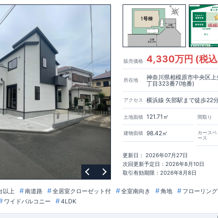
間を演出
♪
り添う住環境
◎
ニ
/
ドラッグストア
／
公園
4,330万円 (税込
販売価格
593m
8
784m
10
​
​
約
（徒歩
分）
新磯保育園 約
（徒歩
分）
新磯小学校 約
神奈川県相模原市中央区上
m
25
​相陽中
​
所在地
学校 約2000
（徒歩
分）
丁目323番7(地番)
556m
7
​
1100m
部店 約
（徒歩
分）
ファミリーマート座間一丁目店 約
（徒
横浜線 矢部駅まで徒歩22
アクセス
1200m
15
​
セイムス座間店 約
（徒歩
分）
たからやフレサ磯部店 約
121.71㎡
土地面積
間取り
）
98.42㎡
カースペ
建物面積
0m
7
​
757m
10
​
（徒歩
分）
下磯部東子どもの広場 約
（徒歩
分）
新戸診療所
ース
​
900m
12
​
分）
相模原磯部郵便局 約
（徒歩
分）
磯部クリニック 約
）
更新日： 2026年07月27日
​
■
■
ブルーミングガーデンのこだわり
■
次回更新予定日：2026年8月10日
↑ ​
■
​
​
取引有効期限：2026年8月8日
ック
長期優良住宅取得
【国が定めた７つの技術基準をクリア
☆
】
１
耐
​
３維持管理性
４
住宅面積
/
５省エネルギー性
/
６
居住環境
/
７
維持保全管理
台以上
南道路
全居室クローゼット付
全室南向き
角地
フローリング
​
​
ブル取得
スマートフォンで見やすい特設サイトはこちら
★
物件のご案内
ススメ
です
☆
ワイドバルコニー
4LDK
​
​
が可能
♪
お気軽にお問い合わせください
♪
お問い合わせお待ちしております