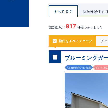
すべて
新築分譲住宅
917
917
該当物件が
件見つかりました。
物件をすべてチェック
チェ
ブルーミングガー
1区画販売中／全2区画
みらいエコ住宅