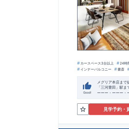
【住宅性能評価ダ
・設計住宅性能評
・建設住宅性能評
ックが行われます
図面や書類上だけ
【長期優良住宅】
・
東栄住宅は国が
作って、きちんと
税、固定資産税な
に働きます。
【充実のアフター
・東栄住宅では、
しからが本当のお
カースペース3台以上
24時
ループ「東栄ホー
インナーバルコニー
書斎
メグリア本店まで
「三河豊田」駅ま
ーーー・ーーー・
Good!
完成前でもご紹介
すすめポイント★​
・キッズデザイン
見学予約・
ペットの遊び
​
​ 
と共有して使える
​
・
お車好きの方や