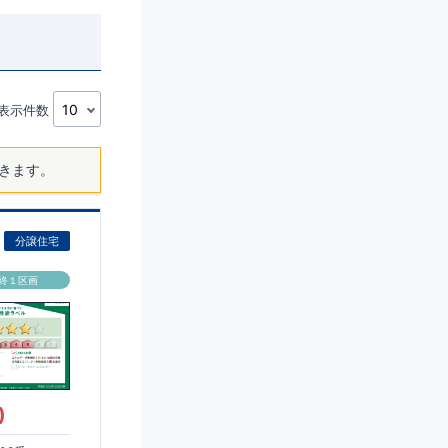
表示件数
きます。
分譲住宅
終１区画
)