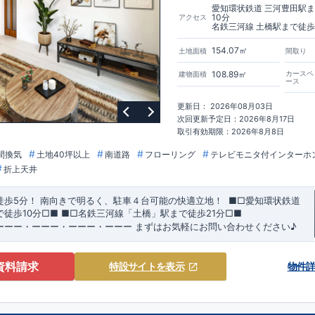
ブル取得】
愛知環状鉄道 三河豊田駅
10分
アクセス
価：建物設計段階で、国が認めた第三者機関が評価しています。
名鉄三河線 土橋駅まで徒歩
価：評価を受けた図面通りに施工されているか、建設までに、計4回のチェ
。
154.07㎡
土地面積
間取り
でなく、現場の施工状況を検査した上で、品質を保証しています。
108.89㎡
カースペ
建物面積
ース
長期優良住宅とは、｢良い家を
定める全7つの技術基準をクリアしています。
手入れをして、長く大切に使う｣ことを目的とした認定制度。住宅ローン減
更新日： 2026年08月03日
どの税制優遇を受けられるだけでなく、中古市場でも、長期優良住宅が有利
次回更新予定日：2026年8月17日
サポート】
取引有効期限：2026年8月8日
お引渡し後最大10回の無料定期点検と、60年間の品質保証を実施。お引渡
付き合いだと考え、アフターサービスを外部の業者に委託せず、東栄住宅グ
間換気
土地40坪以上
南道路
フローリング
テレビモニタ付インターホ
ムサービス株式会社」にて責任をもって対応いたします。
折上天井
徒歩5分！
​南向きで明るく、駐車４台可能の快適立地！
​ ​
■□
愛知環状鉄道
で徒歩
10
分
□■
​
■□
名鉄三河線「土橋」駅まで徒歩
21
分
□■
ーーー・ーーー・ーーー・ーーー
まずはお気軽にお問い合わせください
♪
​
可能
◇
​
ーーー・ーーー・ーーー・ーーー・ーーー・ーーー ​
​★企画担当のお
賞を受賞した
土間ルーム
を採用！ ​
雨・気温を気にせず過ごせるお子様や
資料請求
特設サイト
を表示
物件
スペースや、
DIY
・お友達とのおしゃべり空間に！
​ ​
・混みがちな朝でも家族
ワイド洗面
は、デザインもオシャレで
​
ホテルライクな
洗面室
に！
お客様がよく来られる方！
駐車場を
4
台
分確保（車種による）！
​