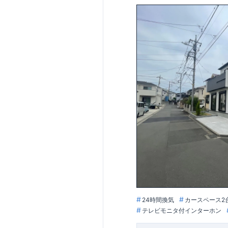
,
[4]
上部吹抜け
明るく開放的な空
◎
暮らしに寄
～徒歩圏内～
教育環境
／コンビ
■周辺環境■
【教育施設】
せんだん保育園 
715m
9
（徒歩
分）
【買い物施設】
ローソン相模原磯
4
​
歩
1
分）
ドラッグ
1400m
18
（徒歩
分
【その他施設】
55
根岸台公園 約
772m
10
約
（徒歩
948m
12
（徒歩
分
■
東栄住宅の家作り
​↑
各タイトルをクリ
久性
/
２劣化対策
/
24時間換気
カースペース2
■
住宅性能評価ダ
は、
事前予約
が
オ
テレビモニタ付インターホン
スムーズにご案内