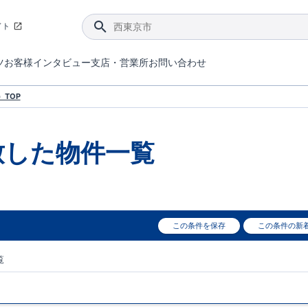
イト
ツ
お客様インタビュー
支店・営業所
お問い合わせ
てダメージを抑える制震技術。
4分野6項目で最高等級を取得！
ブルーミングガーデンは選ばれています。
件があったら行ってみよう！
ブルーミングガーデンは全棟で断熱等性能等級の「5」以上を標準取得しています。
東栄住宅では、地盤に特化した造成部門を社内に設置しお客様が安心して暮らせる土地をご提供するために、様々な取り組みを行っています。
声を大きくしてお伝えすることではないけど、実際に住んでみるとわかってくる。ブルーミングガーデンがこだわる「暮らしやすさ」を少しだけご紹介。
住宅にまつわるコラム。エリアから、キーワードから検索ができます。
室内空間を快適に保つ断熱性能
｢良い家を作って、きちんと手入れをして、長く大切に使う｣ことを目的とした、国が定めた7つの技術基準をクリ
ここまでやって低価格。コストパフォー
東栄住宅の特徴のひとつが自社一貫体制。土地の仕入れからお客様のご入居まで、東栄住宅のスタッフが携わっています。
東栄住宅の『分譲住宅』、『注文住宅』をご紹介いただくことでご紹介者様・ご成約いただいたお客様双方に特典をお贈りします。
TOP
致した
物件一覧
この条件を保存
この条件の新
覧