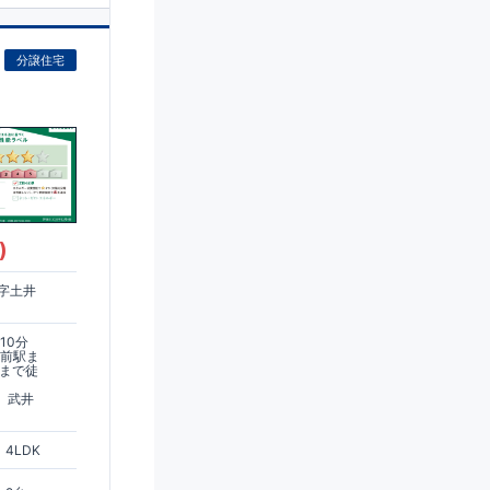
分譲住宅
)
字土井
10分
台前駅ま
停まで徒
 武井
4LDK