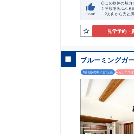
TEL:0120-07-108
​
☆
​◇この物件の魅力
内致します。
１開放感あふれる
2方向から光と風
Good!
好立地です♪
​２
自然と利便が両
最寄りの矢部駅ま
見学予約・
生活が始められま
​◇アクセス◇
​・JR横浜線「矢
ブルーミングガー
◇ロケーション◇
・相模原市立大野
1区画販売中／全1区画
みらいエコ住宅
・コープとき
・フードワン淵
​・セブンイレブン
◇ブルーミングガ
【全棟自社一貫体
・誰が、何をした
・設計、施工、営
・不要な中間マー
【耐震等級3取得
・東栄住宅の建物
年に一度発生する地
を達成しています