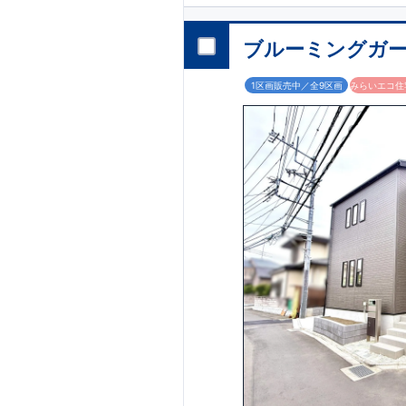
・キッチン横に
パ
​・オープンサニタリー
​
段差のない
シー
ブルーミングガー
​・主寝室には
アク
1区画販売中／全9区画
みらいエコ住宅
​↓↓クリッ
◆充実の
アフター
​東栄住宅では、お
​お引き渡しから
​東栄住宅グルー
​​↓↓クリック
◆
長期優良住宅
【
​当物件は国から
​住宅ローンの金
す。
​東栄住宅はパワー
​​↓↓ク
​◆耐震＋制震。
東
​大きな揺れから
​建築基準法に定
​という基準から、
注文住宅のような