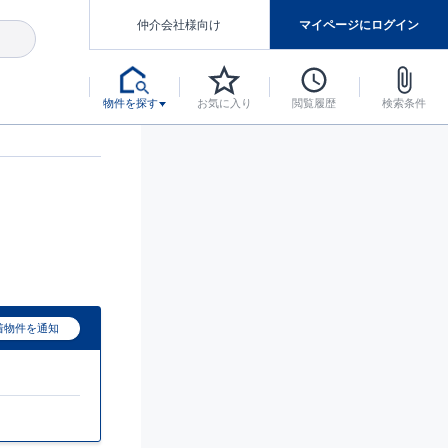
仲介会社様向け
マイページにログイン
物件を探す
お気に入り
閲覧履歴
検索条件
アした認定住宅です。
マンスには自信があります。
デザインテイストごとにサブブランドを開設し、意匠性の高い住宅を、よりわかりやすく、手の届きやすい形でご提案していきます。
東栄住宅では、お引渡し後最大10回の無料定期点検と最大60年間の品質保証を実施しています。
当サイトについて、ブルーミングガーデンシリーズに関して、東栄ホームサービス株式会社について。
デザインで、分譲住宅を変えていく。
着物件を通知