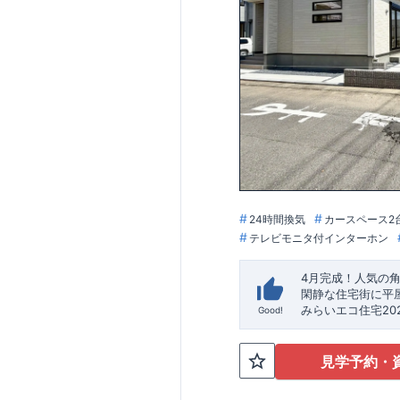
24時間換気
カースペース2
テレビモニタ付インターホン
4月完成！人気の
閑静な住宅街に平
​みらいエコ住宅2
Good!
​※補助金額より事
★魅力的な間取り
見学予約・
外から帰ってき
​・
キッチンには
食