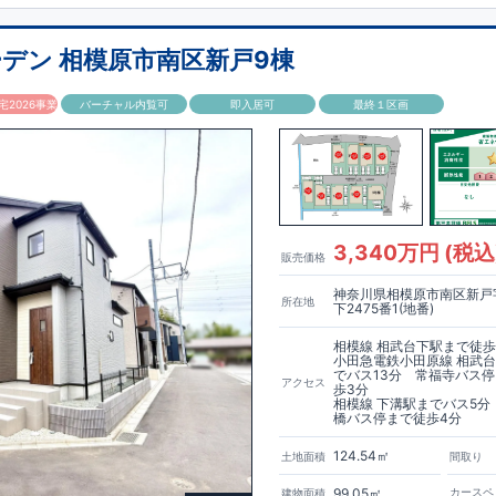
ントリー付き♪
irodori採用！
ムアンダーボウル仕様で
お手入れ簡単◎
デン 相模原市南区新戸9棟
セントクロス
使用♪
2026事業
バーチャル内覧可
即入居可
最終１区画
クで詳細ご紹介
サポート
◆
引き渡し後最大4回の無料点検と、最長60年間の品質保証を実施。
が本当のお付き合いだと考え、アフターサービスを外部の業者に委託せず、
プ「東栄ホームサービス株式会社」にて責任をもって対応いたします。
で詳細ご紹介
済】◆
3,340万円 (税込
販売価格
定められた7つの技術基準をクリアした認定住宅！
利優遇、税金面の優遇が得られるなどの、金銭的メリットが大きいのも魅力で
神奈川県相模原市南区新戸
所在地
下2475番1(地番)
ビルダーで所得数No.1です！
相模線 相武台下駅まで徒歩
小田急電鉄小田原線 相武
リックで詳細ご紹介
でバス13分 常福寺バス
アクセス
栄セーフティーダンパー
標準装備◆
歩3分
相模線 下溝駅までバス5分
家を守るだけではなく揺れそのものを軽減
橋バス停まで徒歩4分
められた、「数百年に一度発生する地震に対して、倒壊、崩壊しない」
さらに1.5倍の耐震力を達成しています。
124.54㎡
土地面積
間取り
個性あふれる間取り、
99.05㎡
カースペ
建物面積