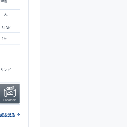
08番
分 天川
3LDK
2台
ーリング
詳細を見る