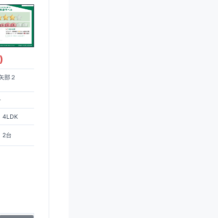
)
矢部２
分
4LDK
2台