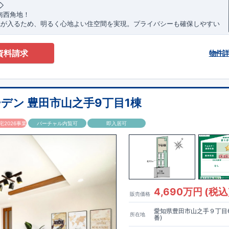
1​
​
※
未完成の場合は、現地確認の他に
近くにある同仕様の完成物件をご案
◇
南西角地！
が入るため、明るく心地よい住空間を実現。プライバシーも確保しやすい
立するロケーション！
で徒歩22分で、駅利用も可能。生活施設や公園も身近にあり、快適な新
資料請求
物件
す♪
部」駅まで徒歩22分
デン 豊田市山之手9丁目1棟
北小学校 徒歩22分
2026事業
バーチャル内覧可
即入居可
わ店 徒歩9分
野辺店 徒歩20分
町田常盤店 徒歩11分
ーデンのこだわり◇
制】
か。が明確だからこそ、お客様の安心に繋がります。
業が互いに協力しあい、最良のプランを提供いたします。
ジンを抑えることで、コストダウンに努めています。
4,690万円 (税込
販売価格
】
は、国が定めた耐震等級で最高の3を取得。建築基準法で定められた、｢数百
愛知県豊田市山之手９丁目6
所在地
震に対して、倒壊、崩壊しない。｣という基準から、さらに1.5倍の耐震力
番)
。