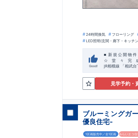
​住宅品質を担保し
「ここまでやって
24時間換気
フローリング
LED照明(玄関・廊下・キッチ
■
新
規
公
開
物
件
☆ 堂 々 完 
JR
​
相模線
「相武台
Good!
☆
おすすめポイン
【玄関土間収納】
見学予約・
スーツケースやベ
私服通勤でお洋服
【全居室クローゼ
お子様のお洋服の
生活感の出る掃除
ブルーミングガー
容量シューズクロ
などの、あったら
優良住宅-
,
[2]
対面キッチンに
”
”
配膳・後片付け
1区画販売中／全1区画
みらいエコ住宅
生活感を感じさせ