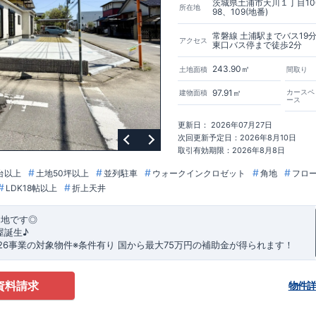
茨城県土浦市天川１丁目10
所在地
98、109(地番)
常磐線 土浦駅までバス19
アクセス
東口バス停まで徒歩2分
243.90㎡
土地面積
間取り
97.91㎡
カースペ
建物面積
ース
更新日： 2026年07月27日
次回更新予定日：2026年8月10日
取引有効期限：2026年8月8日
台以上
土地50坪以上
並列駐車
ウォークインクロゼット
角地
フロ
LDK18帖以上
折上天井
角地です◎
屋誕生♪
026事業の対象物件※条件有り
​
国
から最大75万円の補助金が得られます！
務手数料として99000 円（税込）及び振込手数料が差し引かれます。
★
​・
玄関から
直接洗面所・浴室
へアクセスできる動線の為、
資料請求
物件
たお子様も
お部屋を汚さず
に安心です♪
器洗い機完備
◎家事の
負担軽減
に！