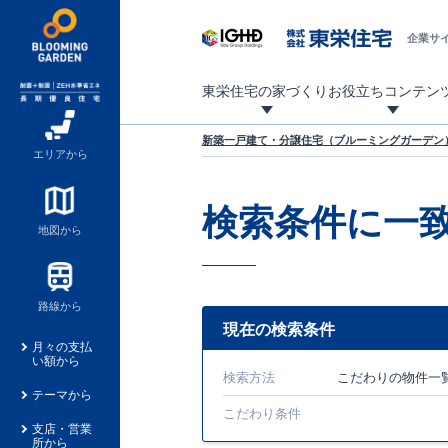
企業サ
東栄住宅の家づくり
お役立ちコンテン
地震に強い東栄住宅！ブルーミングガーデンは全棟住宅性能評価最高等級を取得！
「暮らしを豊かに」「帰ってきたくなる家」「お家時間を充実させたい」その想いから自社の設計士がお客様のニーズを反映した住み心地の良い新たな仕様を定期的にお届けしていきます。
設計から完成まで、国が定めた第三者機関が住宅性能を評価します
不動産（新築一戸建て・土地・条件付売地）購入は、各種手続きや見慣れない言葉などがたくさんあります。そんな不安もスッキリ解消！
東栄住宅に関する大切なキーワードの意味を一覧から見ることができます。
自社設計士考案の新仕様プロジェクト始動！
揺れに耐えるだけではなく、揺れ自体を低減し
ブルーミングガーデンは全棟住宅性能表示制度
家づくりのプロである業者さん、内情を知り尽くした東栄住宅の社員にも
現地見学するとメリットいっぱい！気になる物
家づくりのプロにも選ばれています
もっと暮らし快適プロジェクト
新築一戸建て・分譲住宅（ブルーミングガーデン）
エリアから
検索条件に一
地図から
路線から
現在の検索条件
月々の支払
い額から
検索方法
こだわり
の物件一
テーマから
こだわり条件
支店・営業
所から