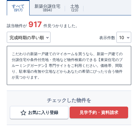
すべて
新築分譲住宅
土地
917
894
23
917
該当物件が
件見つかりました。
表示件数
こだわりの新築一戸建てのマイホームを買うなら、新築一戸建ての
分譲住宅や条件付売地・売地など物件検索のできる【東栄住宅のブ
ルーミングガーデン】専門サイトをご利用ください。価格帯、間取
り、駐車場の有無や立地などからあなたの希望にぴったり合う物件
が見つかります。
チェックした物件を
お気に入り登録
見学予約・資料請求
こだわり条件を追加