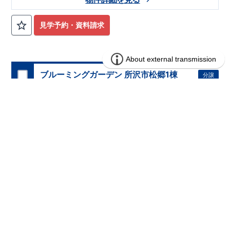
見学予約・資料請求
ブルーミングガーデン 所沢市松郷1棟
分譲
住宅
1区画販売中／全1区画
みらいエコ住宅2026事業
バーチャル内覧可