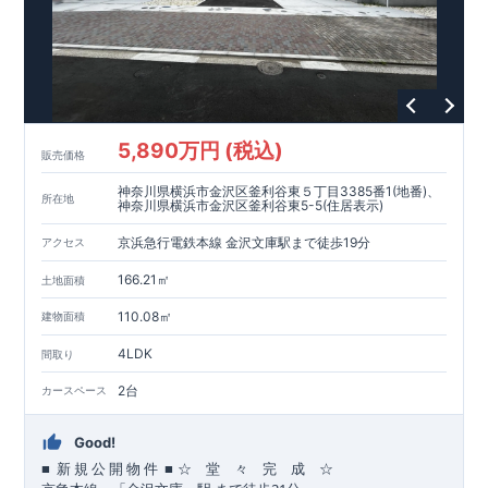
5,890万円 (税込)
販売価格
神奈川県横浜市金沢区釜利谷東５丁目3385番1(地番)、
所在地
神奈川県横浜市金沢区釜利谷東5-5(住居表示)
京浜急行電鉄本線 金沢文庫駅まで徒歩19分
アクセス
166.21㎡
土地面積
110.08㎡
建物面積
4LDK
間取り
2台
カースペース
Good!
■
■
☆ 堂 々 完 成 ☆
新
規
公
開
物
件