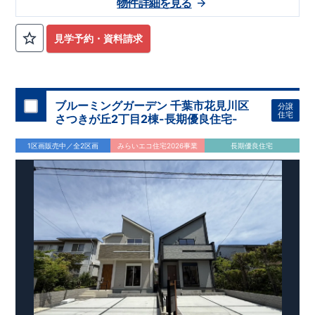
物件詳細を見る
日吉中学校まで徒歩50分 ​・せんだん保育園まで徒歩15分 ​・雄
琴幼稚園まで徒歩24分 ​
​〇この物件のおすすめ
・マルチスキッ
プは、カウンター付きで​ワークスペースや勉強机としてご利用
見学予約・資料請求
出来ます！ ​・ペニンシュラキッチンはデザイン性も使いやすさ
も高めです！ ​・ハイブリット給湯器で省エネ効率アップ！
​
・
キッチン横に４段可動棚付きでパントリーとしてご利用できま
す！
​お気軽にご連絡ください！
​（株）東栄住宅 京都営業所
​TEL:075-394-5350
​定休日：火・水・年末年始など
​
ブルーミングガーデン 千葉市花見川区
分譲
住宅
さつきが丘2丁目2棟-長期優良住宅-
1区画販売中／全2区画
みらいエコ住宅2026事業
長期優良住宅