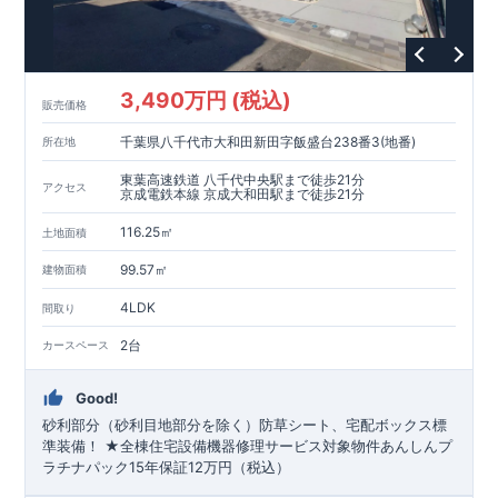
3,490万円 (税込)
販売価格
千葉県八千代市大和田新田字飯盛台238番3(地番)
所在地
東葉高速鉄道 八千代中央駅まで徒歩21分
アクセス
京成電鉄本線 京成大和田駅まで徒歩21分
116.25㎡
土地面積
99.57㎡
建物面積
4LDK
間取り
2台
カースペース
Good!
砂利部分（砂利目地部分を除く）防草シート、宅配ボックス標
準装備！ ★全棟住宅設備機器修理サービス対象物件あんしんプ
ラチナパック15年保証12万円（税込）