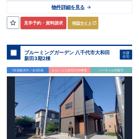
も十分ゆとりの空間です♪
ック!!
■『長期優良住宅』取得予定!
​
■
リビング全体を見渡せる「対面式
・国の定めた基準を全てク
物件詳細を見る
キッチン」を採用♪
リア
・住宅ローン減税、固定資産税などの税制優遇を受けられ
​
■ キッチンにはポップアップ天井採用でお
しゃれな空間でお料理が可能！
ます。 ・中古市場でも、長期優良住宅が有利に働きます。
■住
宅性能評価ダブル取得予定!
・『設計』住宅性能評価‥‥建物設
見学予約・資料請求
特設サイト
計段階で、国が認めた第三機関が評価しております。 ・『建
設』住宅性能評価‥‥評価を受けた図面通りに施工されている
か、建設までに計4回チェックが行われます。 ・図面や書類上
だけでなく、「現場の施工状況」を検査した上で、品質を保証
しております。
■全棟自社一貫体制!
・誰が何をやったかが明
ブルーミングガーデン 八千代市大和田
分譲
確だからこそ、お客様の安心に繋がります。 ・設計、施工、営
住宅
新田3期2棟
業が協力しあい、最良のプランをご提供いたします。 ・不要な
中間マージンを抑える事で、コストダウンに努めております。
​
1区画販売中／全2区画
みらいエコ住宅2026事業
バーチャル内覧可