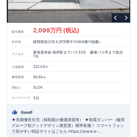
2,099万円 (税込)
販売価格
静岡県掛川市大渕字野中10906番1(地番)
所在地
東海道本線 袋井駅までバス32分 藤塚バス停まで徒歩
アクセス
7分
222.04㎡
土地面積
95.64㎡
建物面積
3LDK
間取り
3台
カースペース
Good!
★長期優良住宅（税制面の優遇措置有） ★制震ダンパー（飯田
グループ初グッドデザイン賞受賞）標準装備！
スマートフォン
で見やすい特設サイトはこちら
https://www.e-
blooming.com/bukken/65075020/