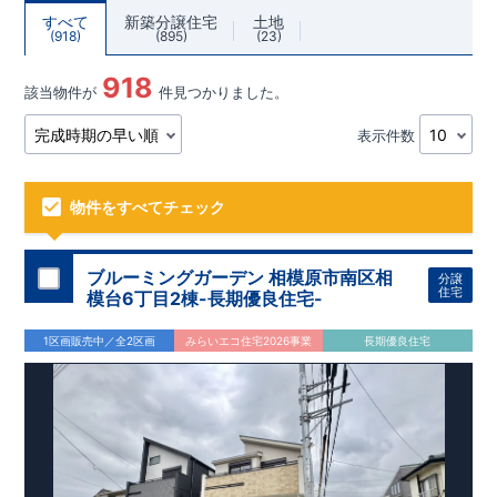
すべて
新築分譲住宅
土地
918
895
23
918
該当物件が
件見つかりました。
表示件数
物件をすべてチェック
ブルーミングガーデン 相模原市南区相
分譲
住宅
模台6丁目2棟-長期優良住宅-
1区画販売中／全2区画
みらいエコ住宅2026事業
長期優良住宅