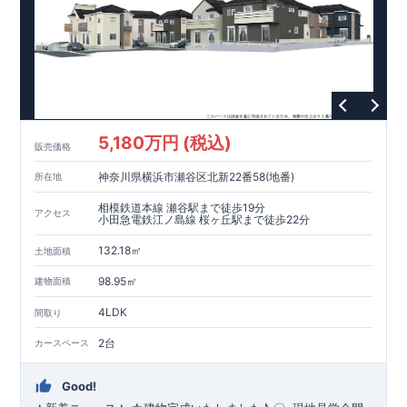
・設計住宅性能評価：建物設計段階で、国が認めた第三者機関
が評価しています。
・建設住宅性能評価：評価を受けた図面通りに施工されている
か、建設までに、計4回のチェックが行われます。
図面や書類上だけでなく、現場の施工状況を検査した上で、品
質を保証しています。
【長期優良住宅】
5,180万円 (税込)
・長期優良住宅とは、｢良い家を作って、きちんと手入れをし
販売価格
て、長く大切に使う｣ことを目的とした認定制度。住宅ローン減
神奈川県横浜市瀬谷区北新22番58(地番)
所在地
税、固定資産税などの税制優遇を受けられるだけでなく、中古
市場でも、長期優良住宅が有利に働きます。
相模鉄道本線 瀬谷駅まで徒歩19分
アクセス
小田急電鉄江ノ島線 桜ヶ丘駅まで徒歩22分
【充実のアフターサポート】
・東栄住宅では、お引渡し後最大10回の無料定期点検と、60年
132.18㎡
土地面積
間の品質保証を実施。お引渡しからが本当のお付き合いだと考
98.95㎡
え、アフターサービスを外部の業者に委託せず、東栄住宅グル
建物面積
ープ「東栄ホームサービス株式会社」にて責任をもって対応い
4LDK
間取り
たします。
2台
カースペース
Good!