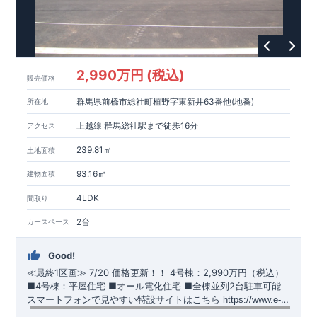
https://www.e-blooming.com/bukken/51575021/
2,990万円 (税込)
販売価格
群馬県前橋市総社町植野字東新井63番他(地番)
所在地
上越線 群馬総社駅まで徒歩16分
アクセス
239.81㎡
土地面積
93.16㎡
建物面積
4LDK
間取り
2台
カースペース
Good!
≪最終1区画≫
​
7/20 価格更新！！
​
4号棟：2,990万円（税込）
​​
■4号棟：平屋住宅 ​■オール電化住宅 ​■全棟並列2台駐車可能 ​
スマートフォンで見やすい特設サイトはこちら
​
https://www.e-
blooming.com/bukken/51574032/