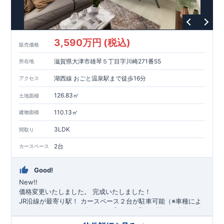
3,590万円 (税込)
販売価格
滋賀県大津市雄琴５丁目字川崎271番55
所在地
湖西線 おごと温泉駅まで徒歩16分
アクセス
126.83㎡
土地面積
110.13㎡
建物面積
3LDK
間取り
2台
カースペース
Good!
New!!
価格変更いたしました。
完成いたしました！
​JR沿線が最寄り駅！
​カースペース２台が駐車可能（※車種によ
る）
​
​〇アクセス
・JR湖西線、「おごと温泉」駅まで徒歩16
分 ​
​〇ロケーション
​・大津市雄琴小学校まで徒歩24分
​
・大津市立