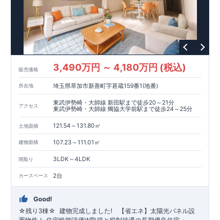
1400m
18
822m
11
​
育園 約
（徒歩
分）
釜利谷小学校 約
（徒歩
m
22
190m
​
​
分）
【買い物施設】
釜利谷中学校 約1700
ローソン横浜釜利谷東五丁目店 約
（徒歩
分）
（徒
3
750m
​
歩
分）
セブン
-
イレブン横浜釜利谷東
3
丁目店 約
（徒歩
10
1000m
13
​
​
分）
そうてつローゼン釜利谷店 約
（徒歩
分）
ク
750m
10
リエイト
【その他施設】
S
・
D
金沢釜利谷店 約
（徒歩
分）
154m
2
​
みやざき内科医院 約
（徒歩
分）
金沢白百合クリニッ
819m
11
​
300m
4
​
ク 約
（徒歩
分）
北谷公園 約
（徒歩
分）
金沢
3,490万円 ～ 4,180万円 (税込)
400m
5
​
667m
9
販売価格
自然公園 約
（徒歩
分）
夏山東公園 約
（徒歩
​
分）
■
東栄住宅の家作り■
■
ブルーミングガーデンのこだわり
■
埼玉県草加市新善町字甚蔵159番1(地番)
所在地
​↑
↑ ​​
■
各タイトルをクリック
長期優良住宅取得
【国が定めた７つの技術基準をクリア
☆
】
１
耐久性
/
２劣化対
東武伊勢崎・大師線 新田駅まで徒歩20～21分
アクセス
策
/
３維持管理性
４
住宅面積
/
５省エネルギー性
/
６
居住環境
/
７
維
東武伊勢崎・大師線 獨協大学前駅まで徒歩24～25分
​ ​
​
持保全管理
■
住宅性能評価ダブル取得
スマートフォンで見やす
​​​
TEL:0120-07-1081​
121.54～131.80㎡
​
い特設サイトはこちら
お問い合わせお待ちしております
★
物件のご案内は、
☆
事前予約
が
オススメ
土地面積
​
​
です
※
未完成の場合は、現地確認の他に
☆
スムーズにご案内が可能
♪
お気軽にお問い合わせくださ
近くにある同仕様の完成物
107.23～111.01㎡
建物面積
い
件をご案内致します。
♪
3LDK～4LDK
間取り
2台
カースペース
Good!
☆残り
3
棟☆
​ ​
建物完成しました!
​ ​
【省エネ】太陽光パネル設