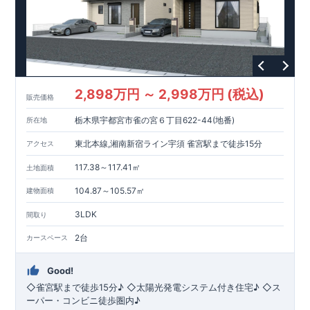
2,898万円 ～ 2,998万円 (税込)
販売価格
栃木県宇都宮市雀の宮６丁目622-44(地番)
所在地
東北本線,湘南新宿ライン宇須 雀宮駅まで徒歩15分
アクセス
117.38～117.41㎡
土地面積
104.87～105.57㎡
建物面積
3LDK
間取り
2台
カースペース
Good!
◇雀宮駅まで徒歩15分♪ ◇太陽光発電システム付き住宅♪ ◇ス
ーパー・コンビニ徒歩圏内♪