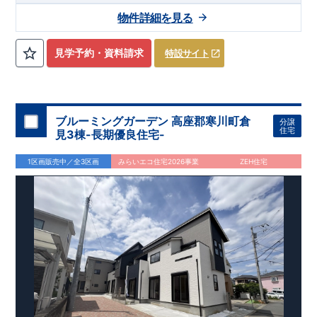
【交通】
上越線
『群馬総社』駅……徒歩16分（約1270ｍ）
物件詳細を見る
【学校】
​勝山
小学校……徒歩5分（約390ｍ）
​第六
中学校
……
徒
歩13分（約1030ｍ）
見学予約・資料請求
特設サイト
【妥協のない家づくり】
​↓ クリックすると詳細ページが表示
されます
長期優良住宅
​住宅性能評価
地震に強い家づくり
（地盤編
）
​地震に強い家づくり（建物編）
地震に強い家づく
り（制震編）
ブルーミングガーデン 高座郡寒川町倉
分譲
【ブルーミングガーデンが選ばれる理由】
​↓ クリックすると
住宅
見3棟-長期優良住宅-
詳細ページが表示されます
​暮らしを豊かにする空間アイデア
外観デザインへのこだわり
メンテナンスリフォーム
1区画販売中／全3区画
みらいエコ住宅2026事業
ZEH住宅
お問い合わせ​
027-320-1238
​
高崎営業所（定休日：火曜日・水
曜日）
営業時間／9：30～18：30
​
​ ​
GOOD DESIGN AWARD2024
​
東栄住宅​
は、この度2024年度
グッドデザイン賞を3プロジェクト同時受賞いたしました。
木造住宅用制震ダンパー / 東栄セーフティダンパー
地盤改
良工法 / R-Evolve パイル
宅地開発手法 / 簡単に地図から
消せる道