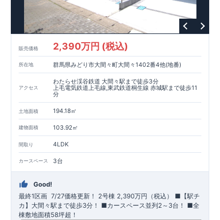
2,390万円 (税込)
販売価格
群馬県みどり市大間々町大間々1402番4他(地番)
所在地
わたらせ渓谷鉄道 大間々駅まで徒歩3分
上毛電気鉄道上毛線,東武鉄道桐生線 赤城駅まで徒歩11
アクセス
分
194.18㎡
土地面積
103.92㎡
建物面積
4LDK
間取り
3台
カースペース
Good!
最終1区画 7/27価格更新！
​
2号棟
2,390万円（税込）
​■【駅チ
カ】大間々駅まで徒歩3分！ ​■カースペース並列2～3台！ ​■全
棟敷地面積58坪超！