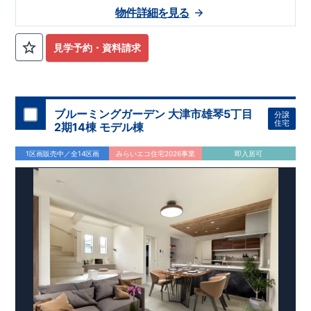
物件詳細を見る
見学予約・資料請求
ブルーミングガーデン 大津市雄琴5丁目
分譲
住宅
2期14棟 モデル棟
1区画販売中／全14区画
みらいエコ住宅2026事業
即入居可