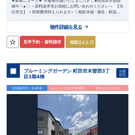
☆建物完成いたしました
♪
★
新着ニュース
★
〇
●
現地見学会開
～資料請求等お気軽にお問い合わせください～
催中！
●
〇
【当
社売主】
☆
初期費用抑えられます
♪
◇相鉄本線
「瀬谷
」駅徒歩
​
​
１９分♪
★☆
当社自慢の魅力溢れる間取り
◇全区画３９坪越えの新規分譲地
&
設備
!
暮らしやすく長く愛さ
◇教育施設が徒歩圏
​
内です
れる安心住まい
♪
◇都内へのアクセス良好
☆★
◇
使い勝手の良い多彩な間取り
◇
物件詳細を見る
・開放感を演出するスタイリッシュな間取り
【勾配天井・折り
上げ天井】
・ 吹き抜けにより明るく開放的なLDKとなってお
ります（5号棟）
【吹き抜け天井】
◇
実際に生活した時に便利
見学予約・資料請求
特設サイト
◇
≪
・ちょっとした収納に
ブルーミングガーデンのこ
【収納スペース・各居室クローゼット
だ
わ
り
≫
←
各タイトルをクリッ
完備】
・リビングや廊下に収納を多数配置!時間短縮ができ主
・『設計』住宅性能評価
‥‥
建物
ク
!!
■
住宅性能評価ダブ
ル
取
得
!
婦に嬉しい
設計段階で、国が認めた第三機関が評価しております。
【食器洗い乾燥機】
・寒い冬や梅雨の季節に大活
・『建
躍！
設』住宅性能評価
スマートフォンで見やすい特設サイトはこちら
【浴室乾燥暖房機】
‥‥
評価を受けた図面通りに施工されている
か、建設までに計
https://www.e-blooming.com/bukken/51775003/
回チェックが行われます。
・図面や書類上
4
ブルーミングガーデン 町田市木曽西3丁
分譲
だけでなく、「現場の施工状況」を検査した上で、品質を保証
住宅
目3期4棟
しております。
・誰が何をやったかが明確
■
全棟自社一
貫
体
制
!
だからこそ、お客様の安心に繋がります。
・設計、施工、営業
1区画販売中／全4区画
みらいエコ住宅2026事業
東京ゼロエミ住宅
が協力しあい、最良のプランをご提供いたします。
・不要な中
間マージンを抑える事で、コストダウンに努めております。