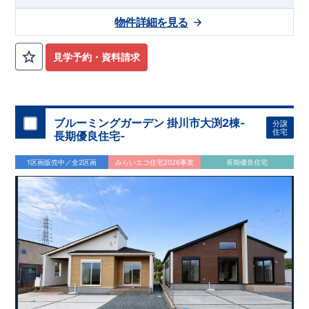
物件詳細を見る
見学予約・資料請求
ブルーミングガーデン 掛川市大渕2棟-
分譲
住宅
長期優良住宅-
1区画販売中／全2区画
みらいエコ住宅2026事業
長期優良住宅