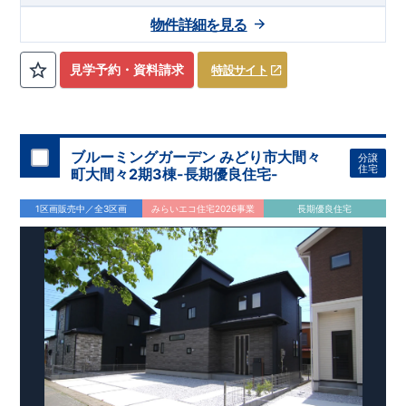
物件詳細を見る
見学予約・資料請求
特設サイト
ブルーミングガーデン みどり市大間々
分譲
住宅
町大間々2期3棟-長期優良住宅-
1区画販売中／全3区画
みらいエコ住宅2026事業
長期優良住宅