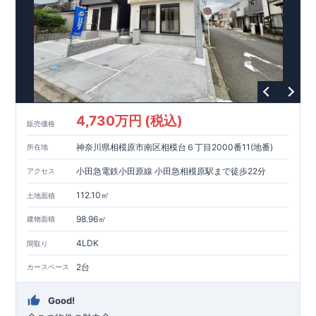
4,730万円 (税込)
販売価格
神奈川県相模原市南区相模台６丁目2000番11(地番)
所在地
小田急電鉄小田原線 小田急相模原駅まで徒歩22分
アクセス
112.10㎡
土地面積
98.96㎡
建物面積
4LDK
間取り
2台
カースペース
Good!