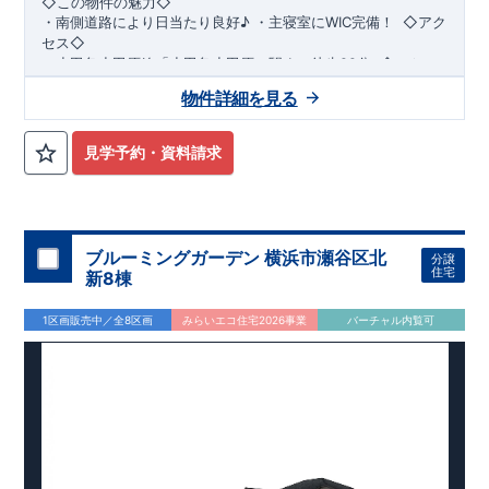
◇この物件の魅力◇
・
南側道路により日当たり良好♪
​​
・
主寝室にWIC完備！
​ ​
◇アク
セス◇
・小田急小田原線
「小田急小田原」駅まで徒歩22分
​
◇ロケー
ション◇
物件詳細を見る
・相模原市立若草小学校 徒歩11分 ・相模原市立若草
中学校 徒歩5分 ・sanwa相模台店
徒歩9分 ​・セブンイレブン相模原相模台店 徒歩4分
見学予約・資料請求
◇ブルーミングガーデンのこだわり◇
【全棟自社一貫体制】
・誰が、何をしたか。が明確だからこそ、お客様の安心に繋が
ります。
・設計、施工、営業が互いに協力しあい、最良のプランを提供
ブルーミングガーデン 横浜市瀬谷区北
分譲
いたします。
住宅
新8棟
・不要な中間マージンを抑えることで、コストダウンに努めて
います。
1区画販売中／全8区画
みらいエコ住宅2026事業
バーチャル内覧可
【耐震等級3取得】
・東栄住宅の建物は、国が定めた耐震等級で最高の3を取得。
建築基準法で定められた、｢数百年に一度発生する地震に対し
て、倒壊、崩壊しない。｣という基準から、さらに1.5倍の耐震
力を達成しています。
【住宅性能評価ダブル取得】