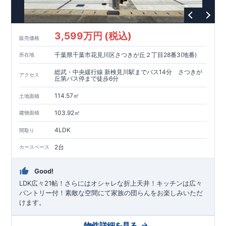
3,599万円 (税込)
販売価格
千葉県千葉市花見川区さつきが丘２丁目28番3(地番)
所在地
総武・中央緩行線 新検見川駅までバス14分 さつきが
アクセス
丘第バス停まで徒歩6分
114.57㎡
土地面積
103.92㎡
建物面積
4LDK
間取り
2台
カースペース
Good!
LDK広々21帖！さらにはオシャレな折上天井！キッチンは広々
パントリー付！素敵な空間にて家族の団らんをお楽しみいただ
けます。
物件詳細を見る