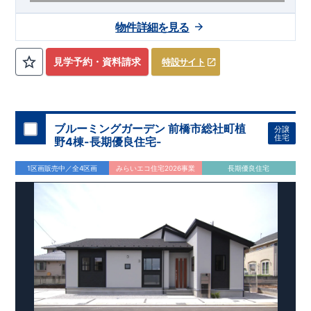
【交通】
わたらせ渓谷鉄道
『大間々』駅……徒歩3分（約230
物件詳細を見る
ｍ）
​上毛電鉄、東武桐生線
​『赤城』駅……徒歩11分（約870
ｍ）
見学予約・資料請求
特設サイト
【学校】
​大間々南
小学校……徒歩10分（約790ｍ）
​大間々
中学
校
……
徒歩10分（約780ｍ）
【妥協のない家づくり】
​↓ クリックすると詳細ページが表示
されます
長期優良住宅
​住宅性能評価
地震に強い家づくり
ブルーミングガーデン 前橋市総社町植
分譲
（地盤編
）
​地震に強い家づくり（建物編）
地震に強い家づく
住宅
野4棟-長期優良住宅-
り（制震編）
【ブルーミングガーデンが選ばれる理由】
​↓ クリックすると
1区画販売中／全4区画
みらいエコ住宅2026事業
長期優良住宅
詳細ページが表示されます
​暮らしを豊かにする空間アイデア
外観デザインへのこだわり
メンテナンスリフォーム
お問い合わせ​
027-320-1238
​
高崎営業所（定休日：火曜日・水
曜日）
営業時間／9：30～18：30
​
​ ​
GOOD DESIGN AWARD2024
​
東栄住宅​
は、この度2024年度
グッドデザイン賞を3プロジェクト同時受賞いたしました。
木造住宅用制震ダンパー / 東栄セーフティダンパー
地盤改
良工法 / R-Evolve パイル
宅地開発手法 / 簡単に地図から
消せる道
スマートフォンで見やすい特設サイトはこちら