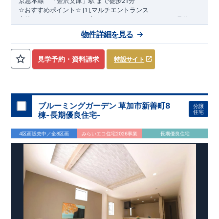
21
京急本
線
「金沢文庫」駅
まで
徒歩
分
,
☆
おすすめポイント
☆
[1]
マルチエントランス
(1
)
家族のライフスタイルに寄り添うマルチエントランス
号棟
,
[2]
多彩な収納プラン
物件詳細を見る
【全居室クローゼット完備】
見学予約・資料請求
特設サイト
お子様のお洋服の収納にも困らない
☆
​
【ウォークインクローゼット】
衣替えも簡単な大容量のウォー
(2
3
)
クインクローゼット搭載
・
号棟
4
​
​
【床下収納】
【可動棚
段】
【大容量シューズクローゼット】
などの、あったらうれしい収納完備
☆
ブルーミングガーデン 草加市新善町8
分譲
,
[3]
テラス
★
住宅
棟-長期優良住宅-
家族の団らんやガーデニング、ちょっとしたアウトドアにも活
(4
)
用できます♪
号棟
4区画販売中／全8区画
みらいエコ住宅2026事業
長期優良住宅
,
[4]
上部吹抜け
上部吹抜けによって光と風が通り、リビング全体が明るく快適
“
”
“
”
に♪
広さ
と
開放感
を感じられる空間。
◎
暮らしに寄り添う住環境
◎
～徒歩圏内～
教育環境
／コンビニ
/
ドラッグストア
／
公園
​
■周辺環境■
【教育施設】
840m
11
​
カナリヤ幼稚園 約
（徒歩
分）
アイン金沢文庫保育
1100m
14
​
園 約
（徒歩
分）
マミーズエンジェル金沢文庫駅前保