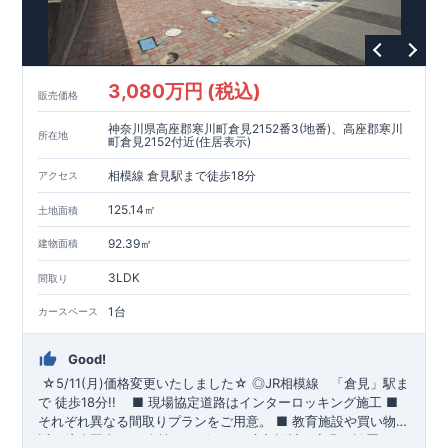
3,080万円 (税込)
販売価格
神奈川県高座郡寒川町倉見2152番3(地番)、高座郡寒川
所在地
町倉見2152付近(住居表示)
相模線 倉見駅まで徒歩18分
アクセス
125.14㎡
土地面積
92.39㎡
建物面積
3LDK
間取り
1台
カースペース
Good!
☆5/11(月)価格変更いたしました☆
​
◎
JR相模線
「倉見」
駅ま
で 徒歩18分!!
​ ​
■ 現場協定道路はインターロッキング施工
​
■
それぞれ異なる間取りプランをご用意。
​
■
教育施設や買い物施
設が徒歩圏内♪
◆
ブルーミングガーデンのこだわり ◆
■
全棟、リビングは広々設計で家具を設置して
← 各タイトルをクリ