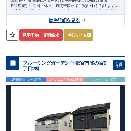
置物件！
住宅性能評価W取得と税制待遇の長期優良住宅・
BELS認定！
平日・休日、時間帯問わずご案内可能です!
まずは
お気軽にお問い合わせください!
教育施設、スーパー、コンビニ、クリニックなど
東武スカイツリーライン
徒歩7分
以内
「新
田」
◆収納も沢山あります！
駅徒歩20～21分！
清門小学校
・季節ものの収納に便利な
徒歩18～19分、
新栄中学校
『ウォーク
物件詳細を見る
徒歩23～24分!
インクローゼット』
◎物件のポイント
（号棟による）
敷地は、
​
・勉強や仕事用に便利な空
36坪～
!
駐車スペー
スは『
間
『テレワークルーム』
2～3台
』!
（号棟による）
​
◆こだわりの内装！
・LDKは
空間演出した折り上げ天井
・開放感のある
『アイラン
見学予約・資料請求
特設サイト
ド風オープンキッチン』
・2階の主寝室は、仕切れる
『主寝室
可変型』
タイプです
◆便利な設備！
・掃除に便利な
『バルコ
ニー水栓』
・雨の日でも洗濯物が干せる
『室内物干』
・梅雨
時や花粉の時期のお洗濯も安心
『浴室乾燥暖房機』
​
​スマート
フォンで見やすい特設サイトはこちら
​
https://www.e-
ブルーミングガーデン 宇都宮市雀の宮6
分譲
blooming.com/bukken/20074012/
住宅
丁目2棟
2区画販売中／全2区画
みらいエコ住宅2026事業
バーチャル内覧可