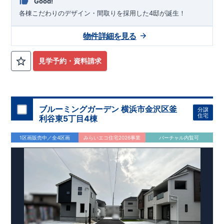
Good!
各棟こだわりのデザイン・間取りを採用した4邸が誕生！
物件詳細を見る
見学予約・資料請求
ブルーミングガーデン 横浜市金沢区釜
分譲
住宅
利谷東5丁目4棟
1区画販売中／全4区画
みらいエコ住宅2026事業
バーチャル内覧可