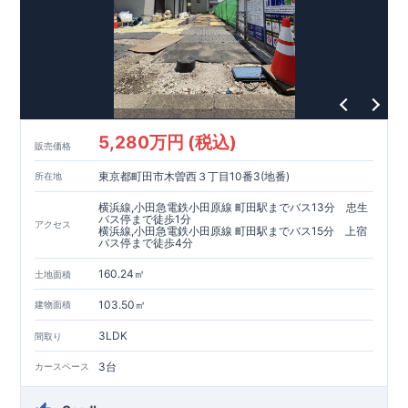
5,280万円 (税込)
販売価格
東京都町田市木曽西３丁目10番3(地番)
所在地
横浜線,小田急電鉄小田原線 町田駅までバス13分 忠生
バス停まで徒歩1分
アクセス
横浜線,小田急電鉄小田原線 町田駅までバス15分 上宿
バス停まで徒歩4分
160.24㎡
土地面積
103.50㎡
建物面積
3LDK
間取り
3台
カースペース