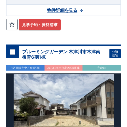
光線「
幸手
」駅徒歩22分
さかえ小学校
徒歩8分、
幸手中学校
徒
歩32分! お子様の通学も安心です♪
敷地は、
45坪
!
駐車スペース
物件詳細を見る
は『
並列3台
』（内1台軽自動車）! 小学校、幼稚園、保育園、
スーパー、コンビニ、病院、公園など
徒歩15分
以内
◆収納も沢
山あります！
​
・小型自転車やベビーカーなど小物類まで玄関が
見学予約・資料請求
スッキリ片付く
『玄関土間収納』
・掃除機などが収納できる
『リビング収納』
◆こだわりの内装！
・LDKは
空間演出した折
り上げ天井
・開放感のある
『アイランド風オープンキッチン』
◆便利な設備！
・掃除に便利な
『バルコニー水栓』
・雨の日
でも洗濯物が干せる
ブルーミングガーデン 木津川市木津南
『室内物干』
・梅雨時や花粉の時期のお洗
分譲
住宅
濯も安心
後背6期1棟
『浴室乾燥暖房機』
1区画販売中／全1区画
みらいエコ住宅2026事業
完成前