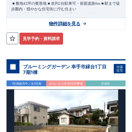
​
​
​
■
敷地
42
坪の整形地
■
並列
2
台駐車可・前面道路
6m
■
駅まで徒
歩圏内・穏やかな住宅街に佇む住まい
＜長期優良住宅／耐震等級３・制震ダンパー採用＞
​
敷地
42
坪の整形地に、
カースペース並列
2
台分を確保した住ま
物件詳細を見る
いです。
前面道路は幅員
6m
あり、
お車の出し入れにも配慮さ
れた配置計画です。
穏やかな住宅街に位置し、
徒歩
9
分にピアシティ大利根、車で
7
見学予約・資料請求
分にカインズモールがあり
日常的のお買い物はもちろん、休日
のお出かけにも便利な環境です。
■
周辺の買物施設
セブンイレブン 徒歩
7
分
マミーマート 徒
歩
10
分
ピアシティ大利根 徒歩
9
分
カインズモール大利根車
7
ブルーミングガーデン 幸手市緑台1丁目
分譲
分ほか
住宅
7期1棟
間取りのポイント
■
可変型プランの主寝室
将来、間仕切り壁（有償）を設けること
1区画販売中／全1区画
みらいエコ住宅2026事業
完成前
で、
＋
1
室として使える可変型プランを採用しています。
■ リビングに隣接したフチなし畳スペース
■ 洗面スペースには
可動棚を設置
住宅設備のポイント
月額サービス料０円
■
太陽光発電 標準搭載
自家消費分は
。
※
サー
ビス期間（
10
年間）中の売電収入は事業者に帰属しますが、
契
約満了後は売電収入を含めお客様に帰属します。
■
ホテルライクなデザインと実用性を兼ね備えた洗面スペース
（
オ