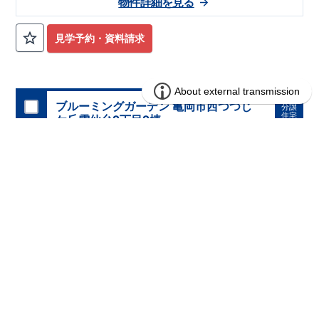
物件詳細を見る
は『
並列3台
』! 小学校、幼稚園、保育園、スーパー、コンビ
ニ、病院、公園など
徒歩15分
以内
◆収納も沢山あります！
​
・
小型自転車やベビーカーなど小物類まで玄関がスッキリ片付く
見学予約・資料請求
『玄関土間収納』
​
・普段使う調理器具や備蓄品など保管に便利
な
『パントリー』
・季節ものの収納に便利な
『ウォークインク
ロゼット』
・掃除機などが収納できる
『リビング収納』
◆こ
だわりの内装！
・LDKは
空間演出した折り上げ天井
・開放感の
ある
『アイランド風オープンキッチン』
ブルーミングガーデン 亀岡市西つつじ
◆便利な設備！
​
・一
分譲
住宅
時的なごみ置き場としても便利な
ケ丘雲仙台2丁目2棟
『勝手口』
・掃除に便利な
『バルコニー水栓』
・雨の日でも洗濯物が干せる
『室内物干』
・梅雨時や花粉の時期のお洗濯も安心
『浴室乾燥暖房機』
1区画販売中／全2区画
みらいエコ住宅2026事業
完成前