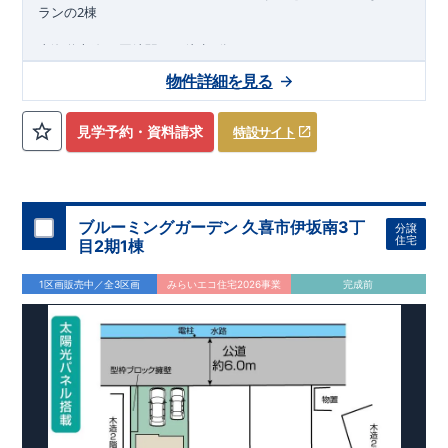
2
ランの
棟
東海道本線
西岡崎駅まで徒歩
分
9
2026
年
11
月
物件詳細を見る
下旬完成
予定
近隣の完成物件のご案内可能！まずはお気軽にお問い合わせ
見学予約・資料請求
特設サイト
を！
来場予約：
Web
：
TEL:0564-57-0257
物件のおすすめポイント
耐震、制震に優れた
【
ダンパー
】採用！
ブルーミングガーデン 久喜市伊坂南3丁
分譲
住宅
​
たっぷり収納の【
ウ
ォー
ク
イン
ク
ロー
ゼ
ッ
ト
】を設置
目2期1棟
1
号棟、お子さまの勉強や作業スペースとしても使える【
マルチ
スキップ
】
1区画販売中／全3区画
みらいエコ住宅2026事業
完成前
マルチスキップを明るく照らす【
吹抜採用
】
雨の日も安心な【
屋根下バックヤード
】
2
号棟、雨の日でも安心できる【
イ
ン
ナ
ー
バ
ルコ
ニ
ー
】
来客時には客間にもなる【
便利な和室
】
アウトドア用品やベビーカーの収納に便利な【
玄関土間収納
(
可
動棚付き
)
】
東栄住宅の家づくりへのこだわり
■『長期優良住宅』取得!
(
←