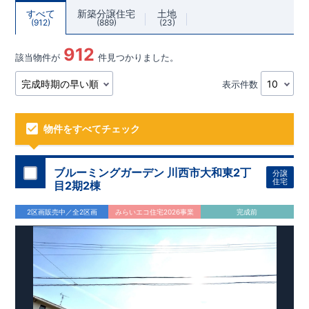
すべて
新築分譲住宅
土地
912
889
23
912
該当物件が
件見つかりました。
表示件数
物件をすべてチェック
ブルーミングガーデン 川西市大和東2丁
分譲
住宅
目2期2棟
2区画販売中／全2区画
みらいエコ住宅2026事業
完成前