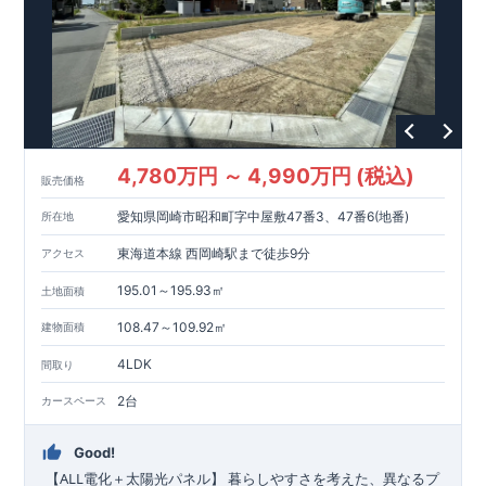
4,780万円 ～ 4,990万円 (税込)
販売価格
愛知県岡崎市昭和町字中屋敷47番3、47番6(地番)
所在地
東海道本線 西岡崎駅まで徒歩9分
アクセス
195.01～195.93㎡
土地面積
108.47～109.92㎡
建物面積
4LDK
間取り
2台
カースペース
Good!
ALL
​
【
電化＋太陽光パネル】
暮らしやすさを考えた、異なるプ