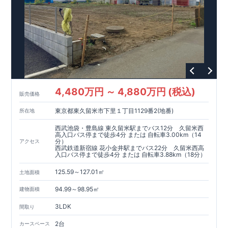
し、家族の時間が自然と増える住まい♪
こだわりの設備仕様！
周辺には利便施設が点在！
4,480万円 ～ 4,880万円 (税込)
販売価格
東京都東久留米市下里１丁目1129番2(地番)
所在地
西武池袋・豊島線 東久留米駅までバス12分 久留米西
高入口バス停まで徒歩4分 または 自転車3.00km（14
分）
アクセス
西武鉄道新宿線 花小金井駅までバス22分 久留米西高
入口バス停まで徒歩4分 または 自転車3.88km（18分）
125.59～127.01㎡
土地面積
94.99～98.95㎡
建物面積
3LDK
間取り
2台
カースペース