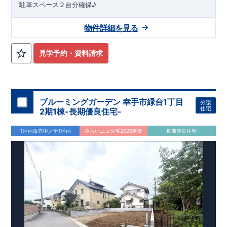
駐車スペース２台分確保♪
物件詳細を見る
見学予約・資料請求
ブルーミングガーデン 幸手市緑台1丁目
分譲
住宅
2期1棟-長期優良住宅-
1区画販売中／全1区画
みらいエコ住宅2026事業
長期優良住宅