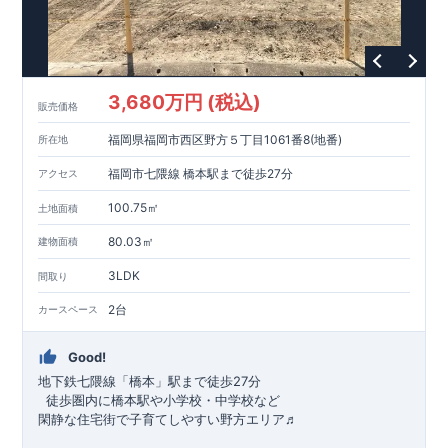
3,680万円 (税込)
販売価格
福岡県福岡市西区野方５丁目1061番8(地番)
所在地
福岡市七隈線 橋本駅まで徒歩27分
アクセス
100.75㎡
土地面積
80.03㎡
建物面積
3LDK
間取り
2台
カースペース
Good!
地下鉄七隈線
「橋本」駅まで徒歩27分
​ ​徒歩圏内に橋本駅や小学校・中学校など
閑静な住宅街で子育てしやすい野方エリア♬