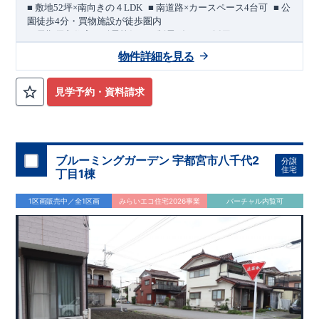
​ ​
​ ​
■
敷地
52
坪×南向きの４
LDK
■
南道路×カースペース
4
台可
■
公
園徒歩
4
分・買物施設が徒歩圏内
＜長期優良住宅／耐震等級３・制震ダンパー採用＞
​
敷地
52
坪を確保した、４
LDK
の住まい。
南側にカースペース
4
物件詳細を見る
台分を配置した、ゆとりある計画です。
区画の整った穏やかな住宅街に位置し、
幸手駅・杉戸高野台駅
へアクセスしやすい立地です。
見学予約・資料請求
国道４号や圏央道（幸手
IC
）にもアクセスしやすく、
お車での
移動にも配慮されています。
公園徒歩
4
分の穏やかな住環境で
す。
​
■
買物施設が徒歩圏内
セブンイレブン 徒歩
6
分
サンドラッ
グ 徒歩
9
分
ヨークフーズ 徒歩
9
分 ほか
ブルーミングガーデン 宇都宮市八千代2
分譲
住宅
丁目1棟
間取りのポイント
■
南面に広がる
明るい
LDK
空間
1区画販売中／全1区画
みらいエコ住宅2026事業
バーチャル内覧可
洋風フチなし畳
■
リビング続きの
の和室
可変型主寝室
■
将来
2
部屋にも対応できる
インナーバルコニー
■
2
階廊下から出入りできる
住宅設備のポイント
月額サービス料０円
■
太陽光発電 標準搭載
自家消費分は
。
※
サー
ビス期間（
10
年間）中の売電収入は事業者に帰属しますが、
契
約満了後は売電収入を含めお客様に帰属します。
■
ホテルライクなデザインと実用性を兼ね備えた洗面スペース
（
オ