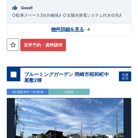
Good!
◇駐車スペース3台分確保♪ ◇太陽光発電システム付き住宅♪
物件詳細を見る
見学予約・資料請求
ブルーミングガーデン 岡崎市昭和町中
分譲
住宅
屋敷2棟
2区画販売中／全2区画
完成前