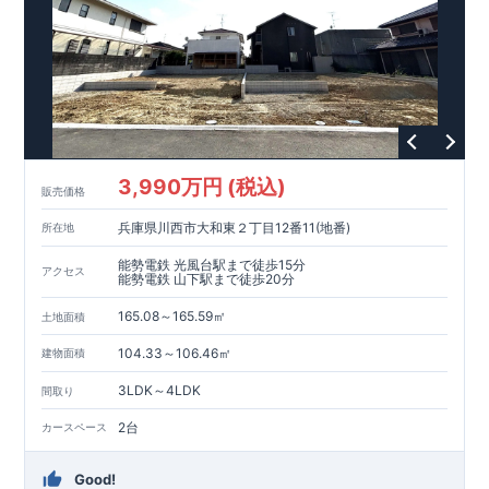
3,990万円 (税込)
販売価格
兵庫県川西市大和東２丁目12番11(地番)
所在地
能勢電鉄 光風台駅まで徒歩15分
アクセス
能勢電鉄 山下駅まで徒歩20分
165.08～165.59㎡
土地面積
104.33～106.46㎡
建物面積
3LDK～4LDK
間取り
2台
カースペース
Good!