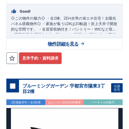
Good!
◇この物件の魅力◇
・全2棟、
ZEH水準の省エネ住宅
！太陽光
パネル搭載物件◎ ・家族が集う
LDKは20帖超
！折上天井で開放
的な空間です。 ・
全居室収納付き
！パントリー・WICなど収納
が豊富。 ・対面式キッチン×リビング階段で
・西武新宿線「花小金井」駅までバス22分/自転車18分 ​・西武
ご家族との会話が
弾む
バス「久留米西高入口」停まで徒歩4分
間取り。 ・食器洗浄乾燥機や浴室換気乾燥機など、
機能的
物件詳細を見る
な設備で家事効率UP
​
◇ロケーション◇
・ビッグ・エー東久留米下里店 徒歩8分
。 ​・
駐車2台可能
です(車種による)。 ​
◇
アクセス◇
・はちまん保育園 徒歩8分 ・東久留米市立本村小学校 徒歩9
・西武池袋「東久留米」駅までバス12分/自転車14
分
分 ・八幡東公園 徒歩5分
見学予約・資料請求
◇ブルーミングガーデンのこだわり◇
【全棟自社一貫体制】
・誰が、何をしたか。が明確だからこそ、お客様の安心に繋が
ります。 ・設計、施工、営業が互いに協力しあい、最良のプラ
ンを提供いたします。 ・不要な中間マージンを抑えることで、
コストダウンに努めています。
【耐震等級3取得】
・東栄住宅
ブルーミングガーデン 宇都宮市陽東3丁
分譲
の建物は、国が定めた耐震等級で最高の3を取得。建築基準法
住宅
目2棟
で定められた、｢数百年に一度発生する地震に対して、倒壊、崩
壊しない。｣という基準から、さらに1.5倍の耐震力を達成して
2区画販売中／全2区画
みらいエコ住宅2026事業
バーチャル内覧可
います。
【住宅性能評価ダブル取得】
・設計住宅性能評価：
建物設計段階で、国が認めた第三者機関が評価しています。 ・
建設住宅性能評価：評価を受けた図面通りに施工されている
か、建設までに、計4回のチェックが行われます。 図面や書類
上だけでなく、現場の施工状況を検査した上で、品質を保証し