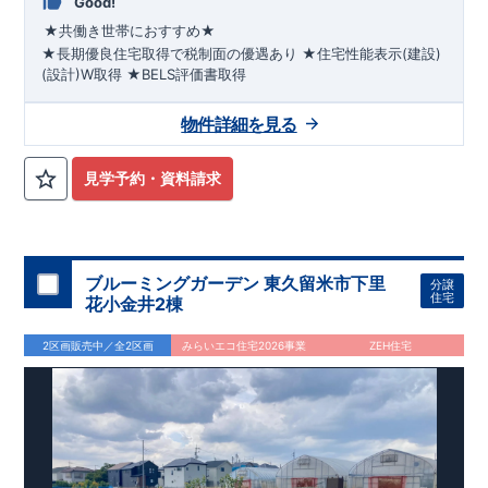
Good!
★共働き世帯におすすめ★
★長期優良住宅取得で税制面の優遇あり
★住宅性能表示(建設)
(設計)W取得
★BELS評価書取得
◇◆
乾太くん標準装備・前面道路6.0m
◆◇
●2026年11月下旬完成予定●
閑静な住宅街に位置し、子育てフ
物件詳細を見る
ァミリーにはピッタリ!
『狭山台二丁目』
まで
徒歩5
平日休日ご内覧可能です!
分
☆
​ ​
■学校
狭山台小学校
川越営業所
・
狭山
TEL:049-248-5700
台中学校
■
幼稚園・保育園
まで
お気軽にお問い合わせ下さい♪
チャイルドスクエア狭山台
・
下風の
◎
森狭山台みどり幼稚園
西武新宿線
​
『狭山市』駅
■お買い物施設
まで
​
バス14分
ファミリーマート
☆
​
◎
バス停
・
コー
見学予約・資料請求
プ
・
ウエルシア
ete
■その他施設
狭山台団地内郵便局
・
森田ク
リニック
・
狭山台5号公園
ete
【ペニンシュラキッチン採用】
・フルオープンキッチン!ダイニングルームを見渡せます♪ ・お
手入れ簡単で美しい人造大理石。 ・調味料やコップが収納可能
なスパイスニッチ
【収納の多いお家】
・収納上手な暮らしを
ブルーミングガーデン 東久留米市下里
分譲
住宅
実現
​
・ベビーカーやスポーツ用品が収納できる土間収納
・あ
花小金井2棟
ると便利な床下収納 ・トイレには掃除用具などの収納できる壁
面収納
【17帖以上の広々リビング】
・LDKにスタイリッシュな
2区画販売中／全2区画
みらいエコ住宅2026事業
ZEH住宅
折り上げ天井を採用！ ・開放的な心地の良いリビング
・なに
かと便利な洋室仕様和室あり
【様々な設備・仕様】
・「洗
う・干す・たたむ・しまう」が集約したランドリールーム
・乾
太くん標準完備!
・自動改札のように快適な「カードキー」
・
将来一緒に住む家族が増えても1部屋増やすことができるフレキ
シブルルーム♪
広がる青空と緑や花々に彩られた美しい街並み
家事負担を減ら