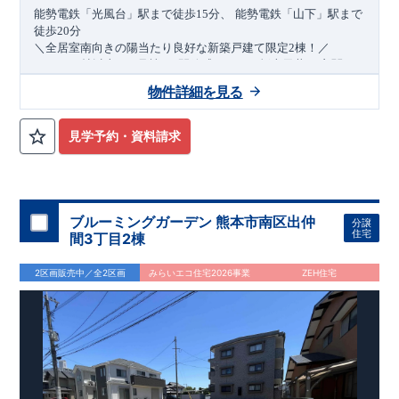
​
能勢電鉄
「光風台」
駅まで
徒歩
15
分、
能勢電鉄
「山下」
駅まで
​
徒歩
20
分
​
＼全居室南向きの陽当たり良好な新築戸建て限定2棟！／
・
LDK
18帖
以上！(1号棟)
・開放感あふれる
折上天井
・玄関が
すっきり片付く
可動棚付き土間収納
(1号棟)
・3
LDK
→4
LDK
へ
間
物件詳細を見る
取り変更可能
(2号棟)
・衣類の収納に便利な
ウォークインクロー
ゼット
・網戸
(2号棟)
11万円
(
・2部屋から行き来できる
税込
)
で設置可能！
（オプション）
続きバルコニー
(1号棟)
​
・
↓クリックすると特設ページにジャンプします↓
雨が降っても安心な
インナー
バルコニー
(2号棟)
・
デザインと
見学予約・資料請求
2024
年グッドデザイン賞
3
プロジェクト同時受賞
機能性を兼ね備えた
○
オープンサニタリー
irodori
・リビング全体
・
「木造
を見渡せる
住宅用制震ダンパー/
フルオープンキッチン
東栄セーフティダンパー」
・お洒落で開放感のあるデザ
・
「地盤改良
​
インが魅力の
工法/R-Evolve
ペニンシュラキッチン
パイル」
・
「宅地開発手法/
・カースペース
簡単に地図から消
並列
2
台
確
保
せる道」
未完成でも近隣完成物件にてご内覧可能です！
○
第18
回キッズデザイン賞受賞
・
2024
年、東栄住宅
の新たな空間提案
ぜひお気軽にお問い合わせください♪
「マルチエントランス」
が受賞いたしまし
ブルーミングガーデン 熊本市南区出仲
分譲
た！
西宮営業所
○
耐震等級最高等級3
TEL
：
0798-38-1246
・数百年に一度の地震に耐える力
住宅
間3丁目2棟
の
(
定休日：火・水・年末年始
1.5
倍の耐震性！
・さらに繰り返しの地震に強い
)
制震
ダンパ
ー
採用で安心！
○
長期優良住宅
・住宅ローン控減額、固定資
2区画販売中／全2区画
みらいエコ住宅2026事業
ZEH住宅
産税減額期間拡充などの嬉しい税制面優遇が受けられます！
○
BELS
・エコ住宅としての性能評価を全号棟が取得していま
す！
○
住宅性能評価ダブル取得
・『設計』住宅性能評価…建
物設計段階で、国が認めた第三者機関が評価しております。
・『建設』住宅性能評価…評価を受けた図面通りに施工され
ているか、建設までに計
4
回チェックが行われます。