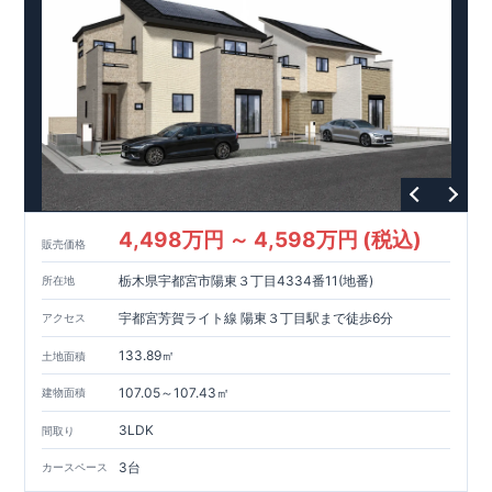
ています。
【長期優良住宅】
・東栄住宅は、全7つの技術基準
のうち、4つの最高等級を取得。長期優良住宅とは、｢良い家を
作って、きちんと手入れをして、長く大切に使う｣ことを目的と
した認定制度。住宅ローン減税、固定資産税などの税制優遇を
受けられるだけでなく、中古市場でも、長期優良住宅が有利に
働きます。
【充実のアフターサポート】
・東栄住宅では、お
引渡し後最大10回の無料定期点検と、60年間の品質保証を実
施。お引渡しからが本当のお付き合いだと考え、アフターサー
ビスを外部の業者に委託せず、東栄住宅グループ「東栄ホーム
サービス株式会社」にて責任をもって対応いたします。
4,498万円 ～ 4,598万円 (税込)
販売価格
栃木県宇都宮市陽東３丁目4334番11(地番)
所在地
宇都宮芳賀ライト線 陽東３丁目駅まで徒歩6分
アクセス
133.89㎡
土地面積
107.05～107.43㎡
建物面積
3LDK
間取り
3台
カースペース