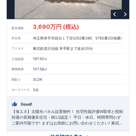
・野方塚原公園…約34 ～ 1 6 0 m（ 徒歩1 ～ 2 分）
東栄住宅の家づくりへのこだわり
■
住宅性能評価ダブル取得
3,690万円 (税込)
■
『BELS』
一次エネルギー消費量等級6取得
販売価格
■
耐震等級3（地震に強い）
埼玉県幸手市緑台１丁目5252番386、5783番22(地番)
所在地
■
断熱性能と省エネ
■
全棟自社一貫体制
東武鉄道日光線 幸手駅まで徒歩20分
アクセス
■
充実のアフターサポート
※クリックで各詳細ページに移動します♪
197.50㎡
土地面積
★★★
現地案内ご予約受付中
★★★
いつでもお気軽にお問合せください！
107.58㎡
建物面積
TEL
092-739-1388
東栄住宅 福岡営業所まで
3LDK
間取り
営業時間 9時30分～18時30分
定休日 火曜・水曜・夏季休暇・年末年始など
3台
カースペース
Good!
【省エネ】太陽光パネル設置物件！
住宅性能評価W取得と税制
待遇の長期優良住宅・BELS認定！
平日・休日、時間帯問わず
ご案内可能です!
まずはお気軽にお問い合わせください!
東武日
光線「
幸手
」駅徒歩20分
さかえ小学校
徒歩8分、
幸手中学校
徒
歩30分! お子様の通学も安心です♪
敷地は、
59坪
!
駐車スペース