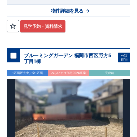
・近鉄京都線「山田川」駅まで徒歩19分
​
​〇ロケーション
・木
津川市立相楽小学校まで徒歩11分 ​・木津川市立木津中学校まで
スマートフォンで見やすい特設サイトはこちら
物件詳細を見る
徒歩9分 ​・相楽保育園まで徒歩14分 ​・木津幼稚園まで徒歩14分
https://www.e-blooming.com/bukken/84975048/
​・愛光こども園まで徒歩20分 ​・幼保連携型認定こども園木津さ
くらの森まで徒歩21分 ​
​〇この物件のおすすめ
​
・収納豊富でデ
見学予約・資料請求
ザイン性に優れたワイド洗面台！ ​・ペニンシュラキッチンを採
用！ ​ タッチレス水栓付きで、デザイン性・機能性共に高で
す。 ​・1階のトイレはタンクレストイレで、スタイリッシュな
手洗い洗面所もついてます！ ・リビングには、高級感やデザイ
ン性をプラスしたグラビオエッジの壁を採用！ ​​・食料品の備蓄
ブルーミングガーデン 福岡市西区野方5
分譲
が行え家事動線がスムーズなパントリー。 ​・土間収納には、ア
住宅
丁目1棟
ウトドアグッズ等様々な物を収納する事が出来ます！ ​・格子間
仕切は圧迫感や部屋の一体感を損なう事無く、お部屋を仕切る
1区画販売中／全1区画
みらいエコ住宅2026事業
完成前
事が出来ます！ ​・２階のウォークインクローゼットには、衣類
等たっぷり収納が行えます！
​
​お気軽にご連絡ください！
（株）東栄住宅 京都営業所
​TEL:075-394-5350
​定休
日：火・水・年末年始など
​