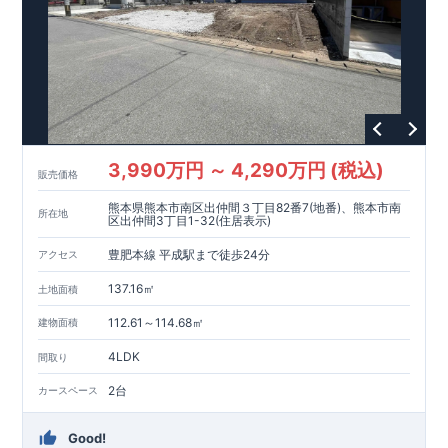
3,990万円 ～ 4,290万円 (税込)
販売価格
熊本県熊本市南区出仲間３丁目82番7(地番)、熊本市南
所在地
区出仲間3丁目1-32(住居表示)
豊肥本線 平成駅まで徒歩24分
アクセス
137.16㎡
土地面積
112.61～114.68㎡
建物面積
4LDK
間取り
2台
カースペース
Good!