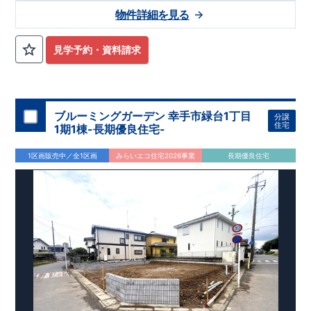
★★★
物件のおすすめポイント
★★★
物件詳細を見る
1号棟：3LDK＋ロフト＋カースペース2台
みらいエコ住宅
2026事業
、対象物件！！
​※詳細は営業所までお
問合せください。
​
見学予約・資料請求
東栄セーフティダンパー
標準装備
​
【
2024年度グッドデザイン
賞、受賞！
】
こだわりの設備仕様
・キッチンには便利な
床下収納
・リビングには全体が見渡せる
対面キッチン
ブルーミングガーデン 幸手市緑台1丁目
分譲
・お風呂場には
浴室暖房換気乾燥機完備
住宅
1期1棟-長期優良住宅-
・
24時間換気
で快適な住まい環境
周辺環境
1区画販売中／全1区画
みらいエコ住宅2026事業
長期優良住宅
【教育施設】
・野方保育園…約948 ～ 1,300 m（徒歩12～ 16分）
・中村学園大学付属壱岐幼稚園…約841 ～ 1,000 m（徒歩11～
13分）
【買い物施設】
・壱岐南小学校…約1,085 ～ 1,200m （徒歩14～ 16分）
・野口青果…約834 ～ 1,200 m（徒歩11～ 16分）
・壱岐丘中学校…約945 ～ 1,400 m（徒歩12～ 19分）
・マルキョウ野方店…約1,450 ～ 1,800m （徒歩19～ 23分）
・ローソン野方六丁目店…約1,011 ～ 1,100m （徒歩13～ 14
分）
【その他施設】 ・​福岡生松台郵便局…約729 ～ 1,300 m（徒歩
・ドラッグイレブン野方店…約1,213 ～ 1,400m （徒歩16～ 19
10～ 20分）
分） ・​木の葉モール橋本…約1,778 ～ 2,100m （徒歩23～ 28
・西日本シティ銀行野方支店…約1,395 ～ 1,600m （徒歩18～
分）
21分）
・村上華林堂病院…約1,180 ～ 1,500m （徒歩15～ 20分）