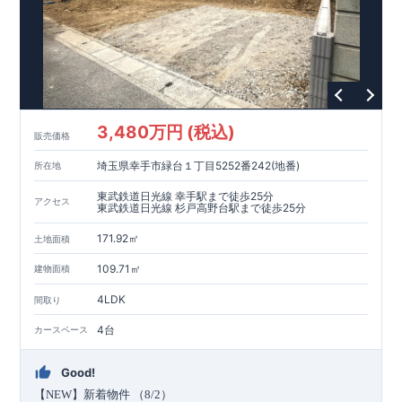
ープンサニタリーirodori
／詳細ページへ）
家計にやさしい住宅性能
■
長期優良住宅
住宅ローン控除額の優遇、
固定資産税の減額期間
延長など
税制面でのメリットが受けられます。
■
耐震等級
３
＋
制震ダンパー
建築基準法の
1.5
倍の耐震性。
地震保
険の割引（最大
50
％）対象です。
現地のご案内・資料請求 受付中
■
現地での立地確認や、
3,480万円 (税込)
完成イメージ・建物仕様について
販売価格
ご説明が可能です。
まずはお気軽にお問い合わせください。
TEL
：
0120-44-1081
（
9:30
～
18:30
／火水曜休み）
埼玉県幸手市緑台１丁目5252番242(地番)
所在地
東武鉄道日光線 幸手駅まで徒歩25分
アクセス
東武鉄道日光線 杉戸高野台駅まで徒歩25分
171.92㎡
土地面積
109.71㎡
建物面積
4LDK
間取り
4台
カースペース
Good!
【
NEW
】新着物件 （
8/2
）