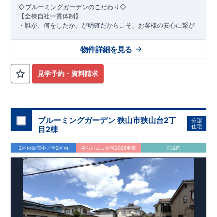
◇ブルーミングガーデンのこだわり◇
【全棟自社一貫体制】
・誰が、何をしたか。が明確だからこそ、お客様の安心に繋が
ります。
・設計、施工、営業が互いに協力しあい、最良のプランを提供
物件詳細を見る
いたします。
・不要な中間マージンを抑えることで、コストダウンに努めて
います。
見学予約・資料請求
【耐震等級3取得】
・東栄住宅の建物は、国が定めた耐震等級で最高の3を取得。
建築基準法で定められた、
｢数百年に一度発生する地震に対して、倒壊、崩壊しない。｣
という基準から、さらに1.5倍の耐震力を達成しています。
ブルーミングガーデン 狭山市狭山台2丁
分譲
【住宅性能評価ダブル取得】
住宅
目2棟
・設計住宅性能評価：建物設計段階で、国が認めた第三者機関
が評価しています。
2区画販売中／全2区画
みらいエコ住宅2026事業
完成前
・建設住宅性能評価：評価を受けた図面通りに施工されている
か、建設までに、計4回のチェックが行われます。
図面や書類上だけでなく、現場の施工状況を検査した上で、品
質を保証しています。
【長期優良住宅】
長期優良住宅とは、｢良い家を作って、きちんと手入れをして、
長く大切に使う｣ことを目的とした認定制度。