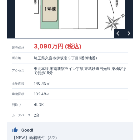
詳しくはクリック
!)
・
国が定めた
7
つの技術基準をクリアしてい
ます。
・住宅ローン減税、固定資産税などの税制優遇を受けら
れます。
・中古市場でも、長期優良住宅が有利に働きます。
■
住宅性能評価ダブル取得!
スマートフォンで見やすい特設サイトはこちら
(
←詳しくはクリック
!)
・『設計』住
宅性能評価‥‥建物設計段階で、国が認めた第三者機関が評価し
https://www.e-blooming.com/bukken/83876008/
ております。
・『建設』住宅性能評価‥‥評価を受けた図面通り
に施工されているか、建設までに計
4
回チェックが行われま
す。
・図面や書類上だけでなく、「現場の施工状況」を検査し
3,090万円 (税込)
販売価格
た上で、品質を保証しております。
■全棟自社一貫体制!
(
←詳
しくはクリック
!)
・誰が何をやったかが明確だからこそ、お客
埼玉県久喜市伊坂南３丁目6番8(地番)
所在地
様の安心に繋がります。
・設計、施工、営業が協力しあい、ベ
ストプランをご提供いたします。
・不要な中間マージンを抑え
東北本線,湘南新宿ライン宇須,東武鉄道日光線 栗橋駅ま
アクセス
る事で、コストダウンに努めております。
!
現地案内予約受付
で徒歩15分
中
!
・現地ご見学予約受付中◎ 平日やお仕事終わりのご案内も
140.45㎡
土地面積
可能です
!
ご希望のお客様は一度ご連絡ください！
・ホームペ
ージに載っていない詳しい内容や、資金計画のご相談、
ご質問
102.48㎡
建物面積
等がございましたらお気軽にご連絡下さい。
TEL
0564-57-0257
東栄住宅 岡崎営業所
4LDK
間取り
2台
カースペース
Good!
【
NEW
】新着物件（
8/2
）