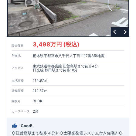
ープンサニタリーirodori
／詳細ページへ）
家計にやさしい住宅性能
■
長期優良住宅
住宅ローン控除額の優遇、
固定資産税の減額期間
延長など
税制面でのメリットが受けられます。
■
耐震等級
３
＋
制震ダンパー
建築基準法の
1.5
倍の耐震性。
地震保
険の割引（最大
50
％）対象です。
3,498万円 (税込)
販売価格
現地のご案内・資料請求 受付中
栃木県宇都宮市八千代２丁目1117番35(地番)
所在地
■
現地での立地確認や、
完成イメージ・建物仕様について
ご説明が可能です。
東武鉄道宇都宮線 江曽島駅まで徒歩4分
まずはお気軽にお問い合わせください。
アクセス
TEL
：
0120-44-1081
日光線 鶴田駅まで徒歩18分
（
9:30
～
18:30
／火水曜休み）
114.97㎡
土地面積
112.57㎡
建物面積
3LDK
間取り
2台
カースペース
Good!
◇江曽島駅まで徒歩４分♪ ◇太陽光発電システム付き住宅♪ ◇