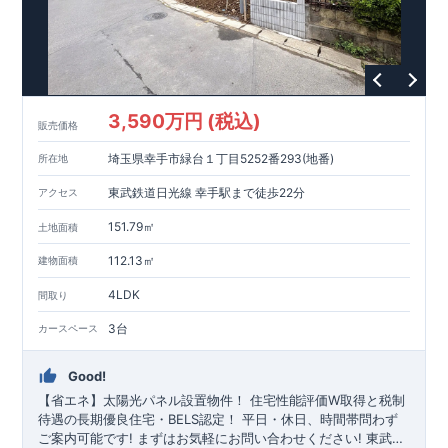
3,590万円 (税込)
販売価格
埼玉県幸手市緑台１丁目5252番293(地番)
所在地
東武鉄道日光線 幸手駅まで徒歩22分
アクセス
151.79㎡
土地面積
112.13㎡
建物面積
4LDK
間取り
3台
カースペース
Good!
【省エネ】太陽光パネル設置物件！
住宅性能評価W取得と税制
待遇の長期優良住宅・BELS認定！
平日・休日、時間帯問わず
ご案内可能です!
まずはお気軽にお問い合わせください!
東武日