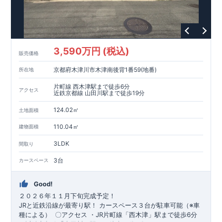
3,590万円 (税込)
販売価格
京都府木津川市木津南後背1番59(地番)
所在地
片町線 西木津駅まで徒歩6分
アクセス
近鉄京都線 山田川駅まで徒歩19分
124.02㎡
土地面積
110.04㎡
建物面積
3LDK
間取り
3台
カースペース
Good!
２０２６年１１月下旬完成予定！
​JRと近鉄沿線が最寄り駅！
​カースペース３台が駐車可能（※車
種による）
​
​〇アクセス
・JR片町線「西木津」駅まで徒歩6分 ​