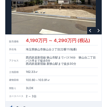
住宅ローン減税、固定資産税などの税制優遇を受けられるだけ
でなく、中古市場でも、長期優良住宅が有利に働きます。
【充実のアフターサポート】
・東栄住宅では、お引渡し後最大10回の無料定期点検と、60年
間の品質保証を実施。
お引渡しからが本当のお付き合いだと考え、アフターサービス
を外部の業者に委託せず、
東栄住宅グループ「東栄ホームサービス株式会社」にて責任を
もって対応いたします。
4,190万円 ～ 4,290万円 (税込)
販売価格
埼玉県狭山市狭山台２丁目22番11(地番)
所在地
西武鉄道新宿線 狭山市駅までバス14分 狭山台二丁目
バス停まで徒歩5分
アクセス
西武鉄道新宿線 新狭山駅まで徒歩30分
162.33㎡
土地面積
100.60～103.91㎡
建物面積
3LDK
間取り
2 ～ 3台
カースペース