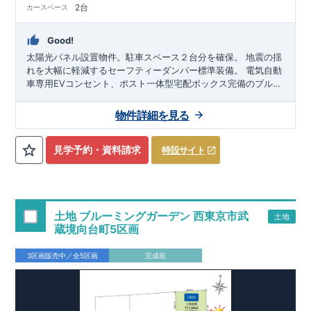
2台
カースペース
Good!
太陽光パネル設置物件。駐車スペース２台分を確保。 地震の揺
れを大幅に軽減するセーフティーダンパー標準装備。 電気自動
車専用EVコンセント、ポスト一体型宅配ボックス完備のブルー
ミングガーデンが誕生♪
スマートフォンで見やすい特設サイト
はこちら
https://www.e-blooming.com/bukken/44075025/
物件詳細を見る
見学予約・資料請求
特設サイト
土地 ブルーミングガーデン 西東京市武
土地
蔵境向台町5区画
3区画販売中／全5区画
完成前