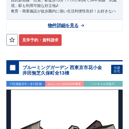
西武新宿線「田無」駅徒歩13分！バスの利用でJR中央線「武蔵
境」駅も利用可能な好立地♪
教育・商業施設が徒歩圏内に揃い生活利便性良好！お好きなハ
ウスメイカーで建築可能♪
南側前面12m（公道）かつ、隣地東・北側は中学校庭及び校庭
物件詳細を見る
のため陽当たり良好！
建蔽率50%・容積率150%の用途に恵まれた開発分譲地全5区画
堂々誕生！
見学予約・資料請求
ブルーミングガーデン 西東京市花小金
分譲
住宅
井田無芝久保町全13棟
11区画販売中／全13区画
みらいエコ住宅2026事業
バーチャル内覧可