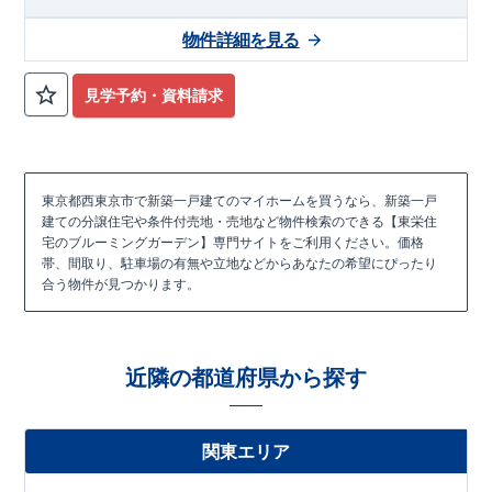
す。
・
プランが自由に立てやすい
傾斜が少ない地勢
。
物件詳細を見る
・
第一種低層住居専用地域ならではの
穏やかで閑静な住宅街
。
・小学校、買い物施設、医療施設、郵便局が徒歩9分圏内◎
​<
売地期間> ​・第一工期(1～3号地)：2026年10月27日まで
見学予約・資料請求
・第二工期(4～7号地)：2026年11月24日まで
◇アクセス◇
・西武新宿線「花小金井」駅まで徒歩17分(自転
車7分)
・西武新宿線「田無」駅まで徒歩24分(自転車9分)
◇ロケーション◇
・西東京市立けやき小学校まで徒歩7分 ・西
東京都西東京市で新築一戸建てのマイホームを買うなら、新築一戸
東京市立田無第三中学校まで徒歩13分 ・業務スーパー田無店ま
建ての分譲住宅や条件付売地・売地など物件検索のできる【東栄住
で徒歩9分 ​・サンドラッグ東久留米南町店まで徒歩11分
宅のブルーミングガーデン】専門サイトをご利用ください。価格
帯、間取り、駐車場の有無や立地などからあなたの希望にぴったり
合う物件が見つかります。
近隣の都道府県から探す
関東エリア