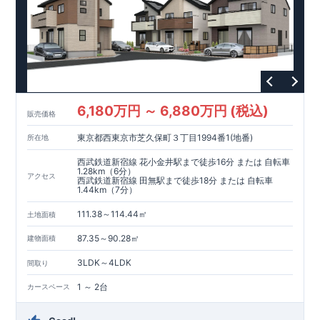
6,180万円 ～ 6,880万円 (税込)
販売価格
東京都西東京市芝久保町３丁目1994番1(地番)
所在地
西武鉄道新宿線 花小金井駅まで徒歩16分 または 自転車
1.28km（6分）
アクセス
西武鉄道新宿線 田無駅まで徒歩18分 または 自転車
1.44km（7分）
111.38～114.44㎡
土地面積
87.35～90.28㎡
建物面積
3LDK～4LDK
間取り
1 ～ 2台
カースペース