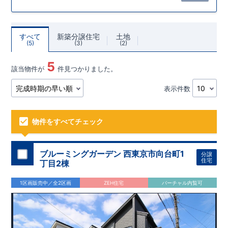
すべて
新築分譲住宅
土地
5
3
2
5
該当物件が
件見つかりました。
表示件数
物件をすべてチェック
ブルーミングガーデン 西東京市向台町1
分譲
住宅
丁目2棟
1区画販売中／全2区画
ZEH住宅
バーチャル内覧可