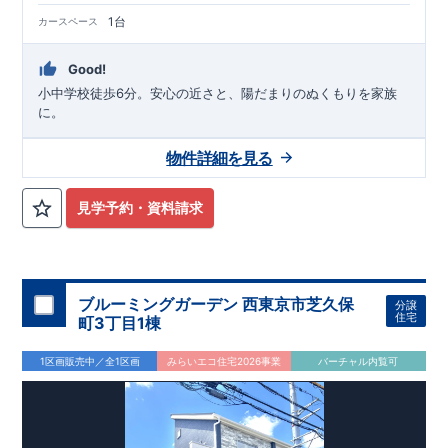
1台
カースペース
Good!
小中学校徒歩6分。安心の近さと、陽だまりのぬくもりを家族
に。
物件詳細を見る
見学予約・資料請求
ブルーミングガーデン 西東京市芝久保
分譲
住宅
町3丁目1棟
1区画販売中／全1区画
みらいエコ住宅2026事業
バーチャル内覧可