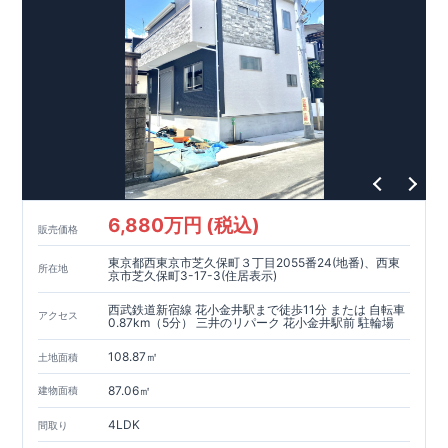
6,880万円 (税込)
販売価格
東京都西東京市芝久保町３丁目2055番24(地番)、西東
所在地
京市芝久保町3-17-3(住居表示)
西武鉄道新宿線 花小金井駅まで徒歩11分 または 自転車
アクセス
0.87km（5分） 三井のリパーク 花小金井駅前 駐輪場
108.87㎡
土地面積
87.06㎡
建物面積
4LDK
間取り