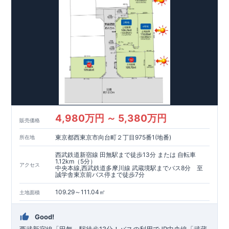
4,980万円 ～ 5,380万円
販売価格
東京都西東京市向台町２丁目975番1(地番)
所在地
西武鉄道新宿線 田無駅まで徒歩13分 または 自転車
1.12km（5分）
アクセス
中央本線,西武鉄道多摩川線 武蔵境駅までバス8分 至
誠学舎東京前バス停まで徒歩7分
109.29～111.04㎡
土地面積
Good!