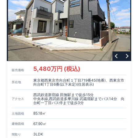
5,480万円 (税込)
販売価格
東京都西東京市向台町１丁目719番45(地番)、西東京市
所在地
向台町1丁目6番(以下未定)(住居表示)
西武鉄道新宿線 田無駅まで徒歩15分
中央本線,西武鉄道多摩川線 武蔵境駅までバス14分 向
アクセス
台町一丁目バス停まで徒歩3分
85.18㎡
土地面積
67.90㎡
建物面積
3LDK
間取り