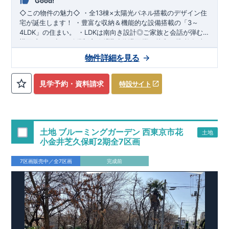
Good!
◇この物件の魅力◇
​・全13棟×
太陽光パネル搭載
のデザイン住
宅が誕生します！ ​・豊富な収納＆機能的な設備搭載の「
3～
4LDK
」の住まい。 ​・LDKは
南向き設計
◎ご家族と会話が弾む
対面式キッチンを採用。 ​・全棟、敷地面積33坪超！
◇アクセス◇
・西武新宿線「花小金井」駅 徒歩16分(自転車6
駐車1～2
台分可能
分) ​・西武新宿線「田無」駅 徒歩18分(自転車7分)​
(車種による)。 ​・車の通り抜けができない街区設計。
◇ロケーシ
物件詳細を見る
現況隣地畑
ョン◇
・業務スーパー田無店 徒歩3分 ​・ファミリーマート田
です。
無芝久保店 徒歩4分 ​・西東京市立芝久保小学校 徒歩5分 ​・
◇ブルーミングガーデンのこだわり◇
​
【全棟自社一貫体制】
​
南芝公園 徒歩5分
・誰が、何をしたか。が明確だからこそ、お客様の安心に繋が
見学予約・資料請求
特設サイト
ります。 ​・設計、施工、営業が互いに協力しあい、最良のプラ
ンを提供いたします。 ​・不要な中間マージンを抑えることで、
【耐震等級3取得】
​・東栄住宅の建物は、国が定めた耐震等級
コストダウンに努めています。
で最高の3を取得。建築基準法で定められた、「数百年に一度
発生する地震に対して、倒壊、崩壊しない。」という基準か
ら、さらに1.5倍の耐震力を達成しています。
​【住宅性能評価ダブル取得】
​・設計住宅性能評価：建物設計段
土地 ブルーミングガーデン 西東京市花
土地
階で、国が認めた第三者機関が評価しています。 ​・建設住宅性
小金井芝久保町2期全7区画
能評価：評価を受けた図面通りに施工されているか、建設まで
に、計4回のチェックが行われます。 ​図面や書類上だけでな
【長期優良住宅】
​・東栄住宅は、全7つの技術基準のうち、4つ
7区画販売中／全7区画
完成前
く、現場の施工状況を検査した上で、品質を保証しています。
の最高等級を取得。長期優良住宅とは、｢良い家を作って、きち
んと手入れをして、長く大切に使う｣ことを目的とした認定制
度。住宅ローン減税、固定資産税などの税制優遇を受けられる
だけでなく、中古市場でも、長期優良住宅が有利に働きます。 ​
スマートフォンで見やすい特設サイトはこちら
【充実のアフターサポート】
https://www.e-blooming.com/bukken/01075026/
・東栄住宅では、お引渡し後最大
10回の無料定期点検と、60年間の品質保証を実施。お引渡しか
らが本当のお付き合いだと考え、アフターサービスを外部の業