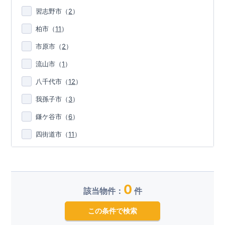
習志野市
（
2
）
柏市
（
11
）
市原市
（
2
）
流山市
（
1
）
八千代市
（
12
）
我孫子市
（
3
）
鎌ケ谷市
（
6
）
四街道市
（
11
）
0
該当物件：
件
この条件で検索