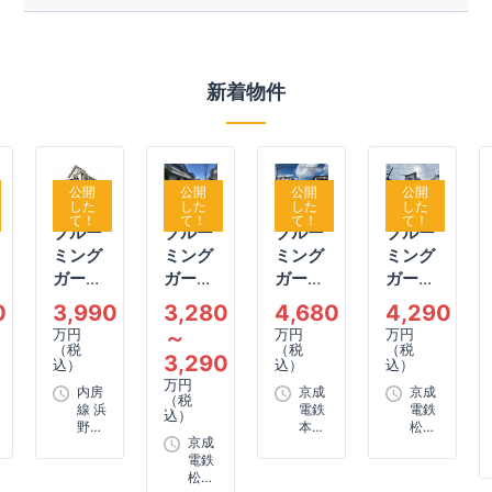
新着物件
公開
公開
公開
公開
した
した
した
した
て！
て！
て！
て！
ブルー
ブルー
ブルー
ブルー
ミング
ミング
ミング
ミング
ガーデ
ガーデ
ガーデ
ガーデ
ン
ン
ン
ン
0
3,990
3,280
4,680
4,290
千葉市
船橋市
八千代
船橋市
万円
～
万円
万円
中央区
松が丘
市八千
大穴北
（税
（税
（税
3,290
込）
込）
込）
浜野町
3丁目2
代台東
3丁目1
万円
1棟
内房
期2棟
3丁目1
京成
棟
京成
（税
線 浜
電鉄
電鉄
込）
棟
野駅
本線
松戸
京成
まで
八千
線 三
電鉄
徒歩
代台
咲駅
松戸
2分
駅ま
まで