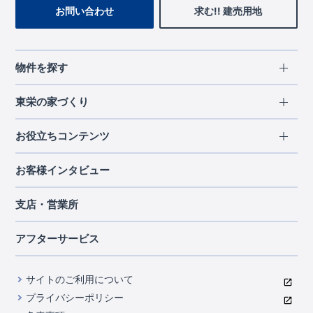
お問い合わせ
求む!! 建売用地
物件を探す
エリアから探す
東栄の家づくり
北海道・東北
長期優良住宅
お役立ちコンテンツ
北海道
宮城県
福島県
住宅性能評価書
関東
ご契約までの道のり
お客様インタビュー
茨城県
栃木県
群馬県
埼玉県
ブルーミングガーデンは地震につよい<地盤編>
現地見学ガイド
千葉県
東京都
神奈川県
支店・営業所
ブルーミングガーデンは地震につよい<建物編>
住宅にまつわるコラム
中部
室内空間を快適に保つ断熱性能
アフターサービス
ご紹介制度のご案内
山梨県
静岡県
愛知県
コストパフォーマンスに自信
関西
よくあるご質問
サイトのご利用について
充実のアフターサポート
滋賀県
京都府
大阪府
兵庫県
東栄INDEX（用語集）
プライバシーポリシー
奈良県
第三者評価によるお墨付き