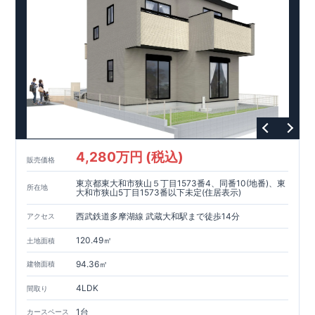
4,280万円 (税込)
販売価格
東京都東大和市狭山５丁目1573番4、同番10(地番)、東
所在地
大和市狭山5丁目1573番以下未定(住居表示)
西武鉄道多摩湖線 武蔵大和駅まで徒歩14分
アクセス
120.49㎡
土地面積
94.36㎡
建物面積
4LDK
間取り
1台
カースペース