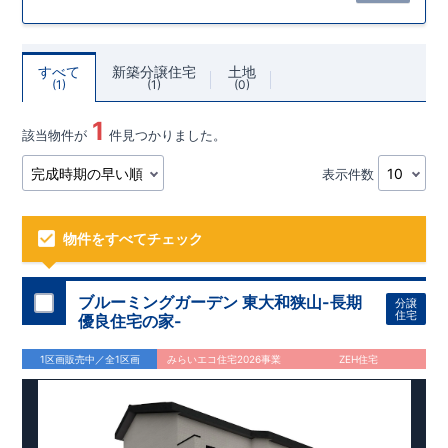
すべて
新築分譲住宅
土地
1
1
0
1
該当物件が
件見つかりました。
表示件数
物件をすべてチェック
ブルーミングガーデン 東大和狭山-長期
分譲
住宅
優良住宅の家-
1区画販売中／全1区画
みらいエコ住宅2026事業
ZEH住宅