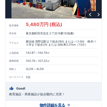
5,480万円 (税込)
販売価格
東京都町田市忠生３丁目16番15(地番)
所在地
横浜線 淵野辺駅まで徒歩28分 または バス8分 根岸バ
アクセス
ス停まで徒歩2分 または 自転車2.21km（13分）
142.87～144.76㎡
土地面積
100.76～107.23㎡
建物面積
3LDK～4LDK
間取り
3台
カースペース
Good!
教育施設・商業施設が徒歩圏内に充実！
物件詳細を見る