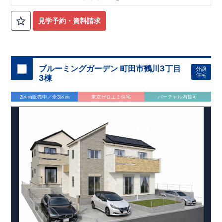
見学予約・資料請求
ブルーミングガーデン 町田市鶴川3丁目
分譲
住宅
3棟
2区画販売中／全3区画
東京ゼロエミ住宅
バーチャル内覧可