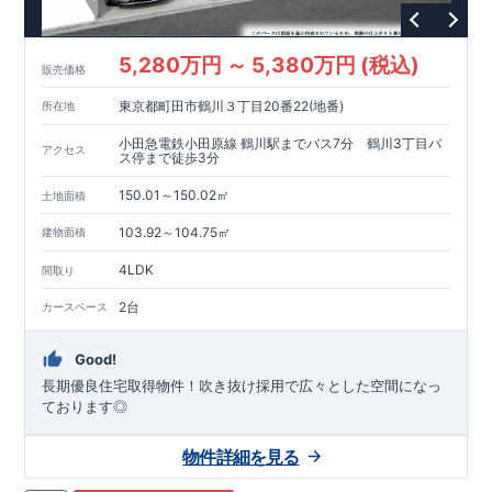
5,280万円 ～ 5,380万円 (税込)
販売価格
東京都町田市鶴川３丁目20番22(地番)
所在地
小田急電鉄小田原線 鶴川駅までバス7分 鶴川3丁目バ
アクセス
ス停まで徒歩3分
150.01～150.02㎡
土地面積
103.92～104.75㎡
建物面積
4LDK
間取り
2台
カースペース
Good!
長期優良住宅取得物件！吹き抜け採用で広々とした空間になっ
ております◎
物件詳細を見る