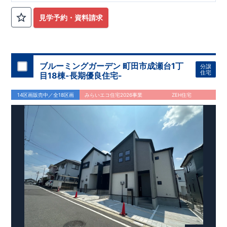
見学予約・資料請求
ブルーミングガーデン 町田市成瀬台1丁
分譲
住宅
目18棟-長期優良住宅-
14区画販売中／全18区画
みらいエコ住宅2026事業
ZEH住宅