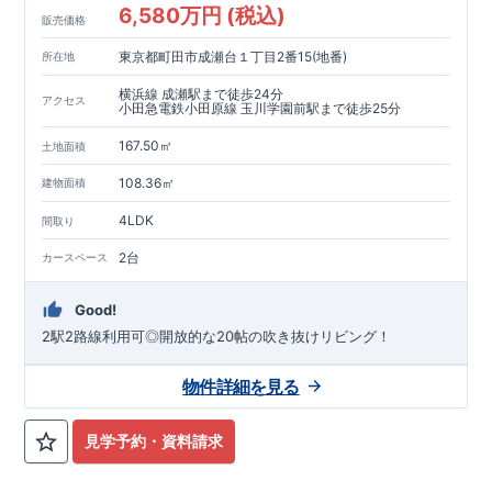
6,580万円 (税込)
販売価格
東京都町田市成瀬台１丁目2番15(地番)
所在地
横浜線 成瀬駅まで徒歩24分
アクセス
小田急電鉄小田原線 玉川学園前駅まで徒歩25分
167.50㎡
土地面積
108.36㎡
建物面積
4LDK
間取り
2台
カースペース
Good!
2駅2路線利用可◎開放的な20帖の吹き抜けリビング！
物件詳細を見る
見学予約・資料請求