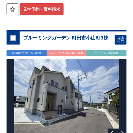
見学予約・資料請求
ブルーミングガーデン 町田市小山町3棟
分譲
住宅
1区画販売中／全3区画
みらいエコ住宅2026事業
バーチャル内覧可