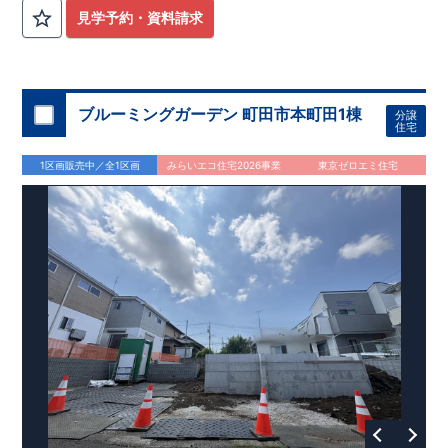
見学予約・資料請求
ブルーミングガーデン 町田市本町田1棟
分譲
住宅
1区画販売中／全1区画
みらいエコ住宅2026事業
東京ゼロエミ住宅