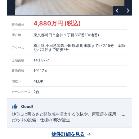
4,880万円 (税込)
販売価格
東京都町田市金井１丁目867番13(地番)
所在地
横浜線,小田急電鉄小田原線 町田駅までバス15分 薬師
アクセス
池バス停まで徒歩7分
143.87㎡
土地面積
101.17㎡
建物面積
4LDK
間取り
2台
カースペース
Good!
LKDには明るさと開放感を演出する吹抜や、床暖房を採用！ ​こ
だわりの設備・仕様の1邸が誕生！
物件詳細を見る