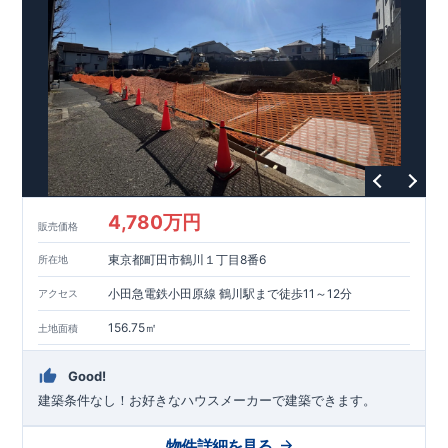
4,780万円
販売価格
東京都町田市鶴川１丁目8番6
所在地
小田急電鉄小田原線 鶴川駅まで徒歩11～12分
アクセス
156.75㎡
土地面積
Good!
建築条件なし！​お好きなハウスメーカーで建築できます。
物件詳細を見る