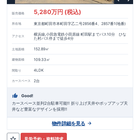
5,280万円 (税込)
販売価格
東京都町田市本町田字乙二号2856番4、2857番1(地番)
所在地
横浜線,小田急電鉄小田原線 町田駅までバス10分 ひな
アクセス
た村バス停まで徒歩4分
152.89㎡
土地面積
109.33㎡
建物面積
4LDK
間取り
2台
カースペース
Good!
カースペース並列2台駐車可能!! ​折り上げ天井やポップアップ天
井など豊富なデザインを採用!!
物件詳細を見る
見学予約・資料請求