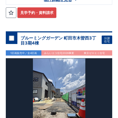
見学予約・資料請求
ブルーミングガーデン 町田市木曽西3丁
分譲
住宅
目3期4棟
1区画販売中／全4区画
みらいエコ住宅2026事業
東京ゼロエミ住宅