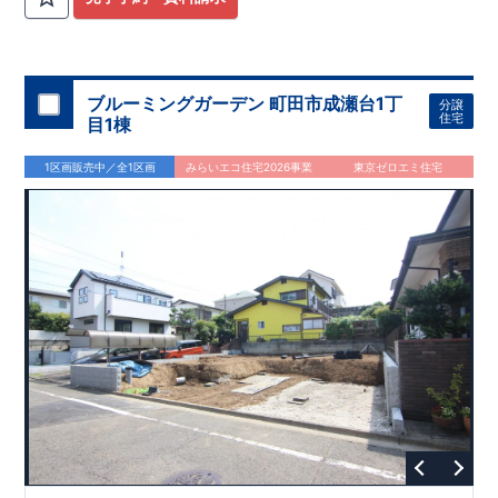
ブルーミングガーデン 町田市成瀬台1丁
分譲
住宅
目1棟
1区画販売中／全1区画
みらいエコ住宅2026事業
東京ゼロエミ住宅