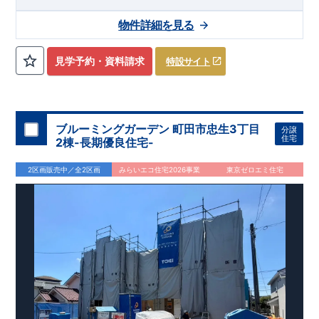
25-26分!!
◆
ブルーミングガーデンのこだわり ◆
​
またはバス11分 バス停「ポプラヶ丘前」徒歩
← 各タイトルをクリ
3-4分
ック!!
​ ​
■『長期優良住宅』取得予定!
■
教育施設や買い物施設が徒歩圏内♪
・国の定めた基準を全てク
■
リビングは
物件詳細を見る
広々設計で家具を設置しても十分ゆとりの空間です♪
リア
・住宅ローン減税、固定資産税などの税制優遇を受けられ
​
■
リビン
グ全体を見渡せる「対面式キッチン」を採用♪
ます。 ・中古市場でも、長期優良住宅が有利に働きます。
スマートフォンで見やすい特設サイトはこちら
■住
宅性能評価ダブル取得予定!
https://www.e-blooming.com/bukken/50275004/
・『設計』住宅性能評価‥‥建物設
見学予約・資料請求
特設サイト
計段階で、国が認めた第三機関が評価しております。 ・『建
設』住宅性能評価‥‥評価を受けた図面通りに施工されている
か、建設までに計4回チェックが行われます。 ・図面や書類上
だけでなく、「現場の施工状況」を検査した上で、品質を保証
しております。
■全棟自社一貫体制!
・誰が何をやったかが明
ブルーミングガーデン 町田市忠生3丁目
分譲
確だからこそ、お客様の安心に繋がります。 ・設計、施工、営
住宅
2棟-長期優良住宅-
業が協力しあい、最良のプランをご提供いたします。 ・不要な
中間マージンを抑える事で、コストダウンに努めております。
​
2区画販売中／全2区画
みらいエコ住宅2026事業
東京ゼロエミ住宅