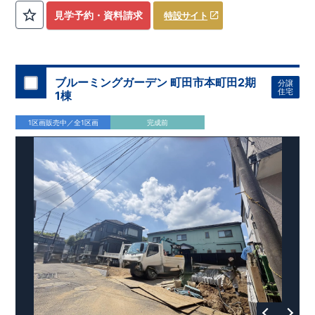
見学予約・資料請求
特設サイト
ブルーミングガーデン 町田市本町田2期
分譲
住宅
1棟
1区画販売中／全1区画
完成前