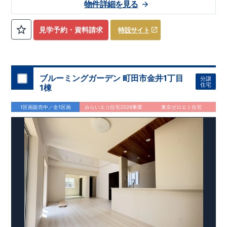
blooming.com/bukken/71074018/
物件詳細を見る
見学予約・資料請求
特設サイト
ブルーミングガーデン 町田市金井1丁目
分譲
住宅
1棟
1区画販売中／全1区画
みらいエコ住宅2026事業
東京ゼロエミ住宅