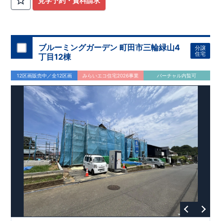
見学予約・資料請求
ブルーミングガーデン 町田市三輪緑山4
分譲
住宅
丁目12棟
12区画販売中／全12区画
みらいエコ住宅2026事業
バーチャル内覧可