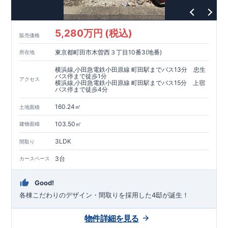
5,280万円 (税込)
販売価格
東京都町田市木曽西３丁目10番3(地番)
所在地
横浜線,小田急電鉄小田原線 町田駅までバス13分 忠生
バス停まで徒歩1分
アクセス
横浜線,小田急電鉄小田原線 町田駅までバス15分 上宿
バス停まで徒歩4分
160.24㎡
土地面積
103.50㎡
建物面積
3LDK
間取り
3台
カースペース
Good!
各棟こだわりのデザイン・間取りを採用した4邸が誕生！
物件詳細を見る