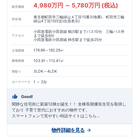
4,980万円 ～ 5,780万円 (税込)
販売価格
東京都町田市三輪緑山４丁目15番3(地番)、町田市三輪
所在地
緑山4丁目15付近(住居表示)
小田急電鉄小田原線 鶴川駅までバス10分 三輪バス停
まで徒歩8分
アクセス
小田急電鉄小田原線 柿生駅まで徒歩25分
176.66～182.29㎡
土地面積
103.91～112.41㎡
建物面積
3LDK～4LDK
間取り
1 ～ 2台
カースペース
Good!
閑静な住宅街に新築12棟が誕生！！ 全棟長期優良住宅を取得し
ており 子育て世代におすすめの物件です。
スマートフォンで見やすい特設サイトはこちら
https://www.e-blooming.com/bukken/71075032/
物件詳細を見る