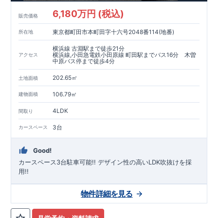
6,180万円 (税込)
販売価格
東京都町田市本町田字十六号2048番114(地番)
所在地
横浜線 古淵駅まで徒歩21分
横浜線,小田急電鉄小田原線 町田駅までバス16分 木曽
アクセス
中原バス停まで徒歩4分
202.65㎡
土地面積
106.79㎡
建物面積
4LDK
間取り
3台
カースペース
Good!
カースペース3台駐車可能!! ​デザイン性の高いLDK吹抜けを採
用!!
物件詳細を見る