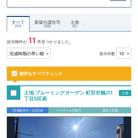
すべて
新築分譲住宅
土地
11
10
1
11
該当物件が
件見つかりました。
表示件数
物件をすべてチェック
土地 ブルーミングガーデン 町田市鶴川1
土地
丁目5区画
1区画販売中／全5区画
バーチャル内覧可
最終１区画