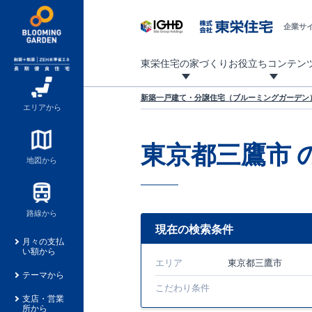
企業サ
東栄住宅の家づくり
お役立ちコンテン
地震に強い東栄住宅！ブルーミングガーデンは全棟住宅性能評価最高等級を取得！
「暮らしを豊かに」「帰ってきたくなる家」「お家時間を充実させたい」その想いから自社の設計士がお客様のニーズを反映した住み心地の良い新たな仕様を定期的にお届けしていきます。
設計から完成まで、国が定めた第三者機関が住宅性能を評価します
不動産（新築一戸建て・土地・条件付売地）購入は、各種手続きや見慣れない言葉などがたくさんあります。そんな不安もスッキリ解消！
東栄住宅に関する大切なキーワードの意味を一覧から見ることができます。
自社設計士考案の新仕様プロジェクト始動！
揺れに耐えるだけではなく、揺れ自体を低減し
ブルーミングガーデンは全棟住宅性能表示制度
家づくりのプロである業者さん、内情を知り尽くした東栄住宅の社員にも
現地見学するとメリットいっぱい！気になる物
家づくりのプロにも選ばれています
もっと暮らし快適プロジェクト
新築一戸建て・分譲住宅（ブルーミングガーデン）
エリアから
東京都三鷹市
地図から
路線から
現在の検索条件
月々の支払
い額から
エリア
東京都三鷹市
テーマから
こだわり条件
支店・営業
所から