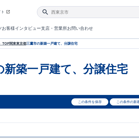
イト
ツ
お客様インタビュー
支店・営業所
お問い合わせ
てダメージを抑える制震技術。
4分野6項目で最高等級を取得！
ブルーミングガーデンは選ばれています。
件があったら行ってみよう！
ブルーミングガーデンは全棟で断熱等性能等級の「5」以上を標準取得しています。
東栄住宅では、地盤に特化した造成部門を社内に設置しお客様が安心して暮らせる土地をご提供するために、様々な取り組みを行っています。
声を大きくしてお伝えすることではないけど、実際に住んでみるとわかってくる。ブルーミングガーデンがこだわる「暮らしやすさ」を少しだけご紹介。
住宅にまつわるコラム。エリアから、キーワードから検索ができます。
室内空間を快適に保つ断熱性能
｢良い家を作って、きちんと手入れをして、長く大切に使う｣ことを目的とした、国が定めた7つの技術基準をクリ
ここまでやって低価格。コストパフォー
東栄住宅の特徴のひとつが自社一貫体制。土地の仕入れからお客様のご入居まで、東栄住宅のスタッフが携わっています。
東栄住宅の『分譲住宅』、『注文住宅』をご紹介いただくことでご紹介者様・ご成約いただいたお客様双方に特典をお贈りします。
TOP
関東
東京都
三鷹市
の新築一戸建て、分譲住宅
の新築一戸建て、分譲住宅
この条件を保存
この条件の新