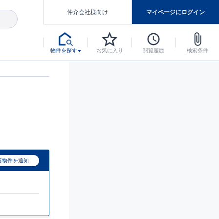
仲介会社様向け
マイページにログイン
物件を探す
お気に入り
閲覧履歴
検索条件
アした認定住宅です。
マンスには自信があります。
デザインテイストごとにサブブランドを開設し、意匠性の高い住宅を、よりわかりやすく、手の届きやすい形でご提案していきます。
東栄住宅では、お引渡し後最大10回の無料定期点検と最大60年間の品質保証を実施しています。
当サイトについて、ブルーミングガーデンシリーズに関して、東栄ホームサービス株式会社について。
デザインで、分譲住宅を変えていく。
着物件を通知