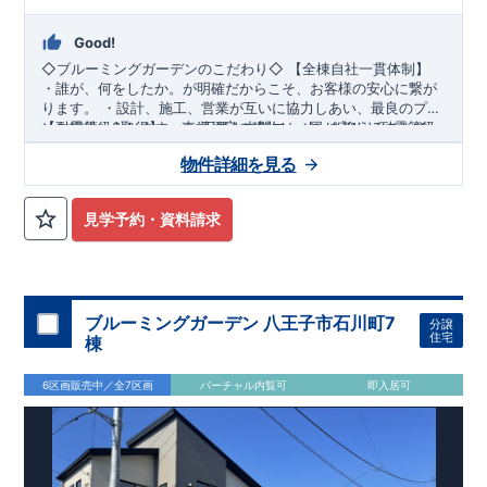
Good!
◇ブルーミングガーデンのこだわり◇
​
【全棟自社一貫体制】
​
・誰が、何をしたか。が明確だからこそ、お客様の安心に繋が
ります。 ​・設計、施工、営業が互いに協力しあい、最良のプラ
ンを提供いたします。 ​・不要な中間マージンを抑えることで、
【耐震等級3取得】
​・東栄住宅の建物は、国が定めた耐震等級
コストダウンに努めています。
で最高の3を取得。建築基準法で定められた、「数百年に一度
物件詳細を見る
発生する地震に対して、倒壊、崩壊しない。」という基準か
ら、さらに1.5倍の耐震力を達成しています。
​【住宅性能評価ダブル取得】
​・設計住宅性能評価：建物設計段
階で、国が認めた第三者機関が評価しています。 ​・建設住宅性
見学予約・資料請求
能評価：評価を受けた図面通りに施工されているか、建設まで
に、計4回のチェックが行われます。 ​図面や書類上だけでな
【長期優良住宅】
​・東栄住宅は、全7つの技術基準のうち、4つ
く、現場の施工状況を検査した上で、品質を保証しています。
の最高等級を取得。長期優良住宅とは、｢良い家を作って、きち
んと手入れをして、長く大切に使う｣ことを目的とした認定制
度。住宅ローン減税、固定資産税などの税制優遇を受けられる
ブルーミングガーデン 八王子市石川町7
分譲
だけでなく、中古市場でも、長期優良住宅が有利に働きます。 ​
住宅
棟
【充実のアフターサポート】
・東栄住宅では、お引渡し後最大
10回の無料定期点検と、60年間の品質保証を実施。お引渡しか
6区画販売中／全7区画
バーチャル内覧可
即入居可
らが本当のお付き合いだと考え、アフターサービスを外部の業
者に委託せず、東栄住宅グループ「東栄ホームサービス株式会
社」にて責任をもって対応いたします。