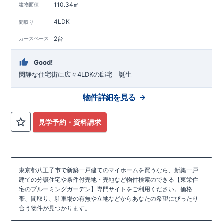
110.34㎡
建物面積
4LDK
間取り
2台
カースペース
Good!
閑静な住宅街に広々4LDKの邸宅 誕生
物件詳細を見る
見学予約・資料請求
東京都八王子市で新築一戸建てのマイホームを買うなら、新築一戸
建ての分譲住宅や条件付売地・売地など物件検索のできる【東栄住
宅のブルーミングガーデン】専門サイトをご利用ください。価格
帯、間取り、駐車場の有無や立地などからあなたの希望にぴったり
合う物件が見つかります。