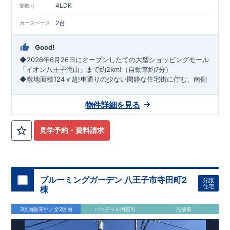
4LDK
間取り
2台
カースペース
Good!
◆2026年6月26日にオープンしたての大型ショッピングモール
「イオン八王子滝山」まで約2km!（自動車約7分）
◆敷地面積124㎡超!車通りの少ない閑静な住宅街に佇む、南側
約6.0m公道に面した日当たりが良い限定2邸♪
★車庫2台★太陽光発電システム標準搭載★4LDK★広めの洗面
物件詳細を見る
室★ウォークインクローゼット（1号棟）★広々バルコニー（2
号棟）★
​
​JR八高線『小宮』駅まで徒歩24分、自転車10分
​JR
横浜線、JR中央線、JR八高線『八王子』駅までバス24分
◆八王子市立宇津木台小学校　徒歩8分
​
バ
見学予約・資料請求
ス停『宇津木台』まで徒歩4分
◆八王子市立石川中学校　徒歩18分
​ ​
◎生活環境・子育て環境に恵ま
◆スーパーアルプス宇津木台店　徒歩12分
れた立地◎
◆セブン-イレブン八王子久保山1丁目店　徒歩13分
◎嬉しい仕様と設備◎
【ハイブリット窓】
ブルーミングガーデン 八王子市寺田町2
分譲
優れた断熱効果でエアコン効率を高めて、消費電力量を減らすことで
住宅
棟
【電池錠タッチキー
CAZAS+
】
カードや普段お使いのおサイフケータイ対応。
2区画販売中／全2区画
バーチャル内覧可
完成前
スマートホンを玄関キーとして使用可能。
ボタンを押して、カードやケータイをかざすだけで施解錠できます。