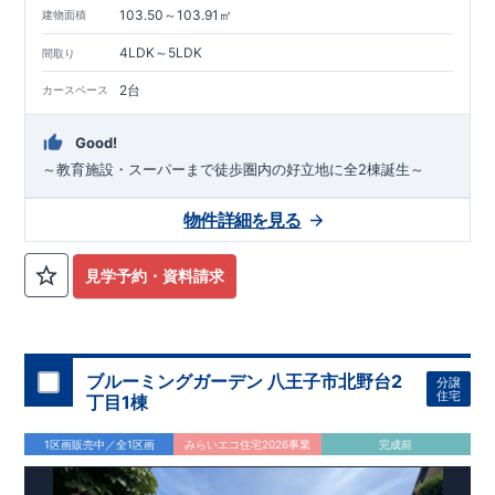
103.50～103.91㎡
建物面積
4LDK～5LDK
間取り
2台
カースペース
Good!
～教育施設・スーパーまで徒歩圏内の好立地に全2棟誕生～
物件詳細を見る
見学予約・資料請求
ブルーミングガーデン 八王子市北野台2
分譲
住宅
丁目1棟
1区画販売中／全1区画
みらいエコ住宅2026事業
完成前