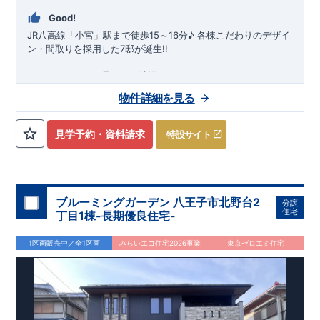
Good!
JR八高線「小宮」駅まで徒歩15～16分♪ ​各棟こだわりのデザイ
ン・間取りを採用した7邸が誕生!!
スマートフォンで見やすい特設サイトはこちら
https://www.e-blooming.com/bukken/22075001/
物件詳細を見る
見学予約・資料請求
特設サイト
ブルーミングガーデン 八王子市北野台2
分譲
住宅
丁目1棟-長期優良住宅-
1区画販売中／全1区画
みらいエコ住宅2026事業
東京ゼロエミ住宅