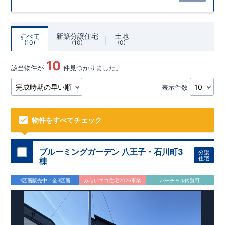
すべて
新築分譲住宅
土地
10
10
0
10
該当物件が
件見つかりました。
表示件数
物件をすべてチェック
ブルーミングガーデン 八王子・石川町3
分譲
住宅
棟
1区画販売中／全3区画
みらいエコ住宅2026事業
バーチャル内覧可