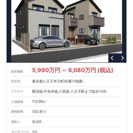
<
ブルーミングガーデンのこだわり
>
■
『BELS
』取得(
省エネ住宅)
←詳しくはクリック
2025
・東栄住宅のブルーミングガーデンは、
年より適合義務化予定の
BELS
(ZEH
)
大きく上回る
評価
基準相当
をすべての住宅で取得
★★★★★
■
『長期優良住宅』取得!
 ←詳しくはクリック
7
5
・全
つの技術基準のうち、
つの等級を取得しています。
・住宅ローン控除最大５０００万円　最大控除額３５万円　控除期間
１３年間の最大控除額４５５万円
・中古市場でも、長期優良住宅が有利に働きます。
■
住宅性能評価ダブル取得!
 ←詳しくはクリック
・『設計』住宅性能評価‥‥建物設計段階で、国が認めた第三機関が評
・『建設』住宅性能評価‥‥評価を受けた図面通りに施工されているか
5,990万円 ～ 6,080万円 (税込)
販売価格
■
全棟自社一貫体制!
 ←詳しくはクリック
・誰が何をやったかが明確だからこそ、お客様の安心に繋がります。
東京都八王子市万町65番7(地番)
所在地
・設計、施工、営業が協力し合い、最良のプランをご提供致します。
・不要な中間マージンを抑える事で、コストダウンに努めております
横浜線,中央本線,八高線 八王子駅まで徒歩13分
アクセス
112.66㎡
土地面積
100.81㎡
建物面積
4LDK
間取り
1台
カースペース