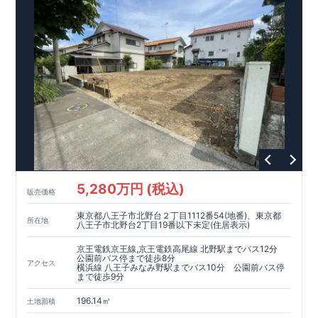
5,280万円 (税込)
販売価格
東京都八王子市北野台２丁目1112番54(地番)、東京都
所在地
八王子市北野台2丁目19番以下未定(住居表示)
京王電鉄京王線,京王電鉄高尾線 北野駅までバス12分
公園前バス停まで徒歩8分
アクセス
横浜線 八王子みなみ野駅までバス10分 公園前バス停
まで徒歩9分
196.14㎡
土地面積