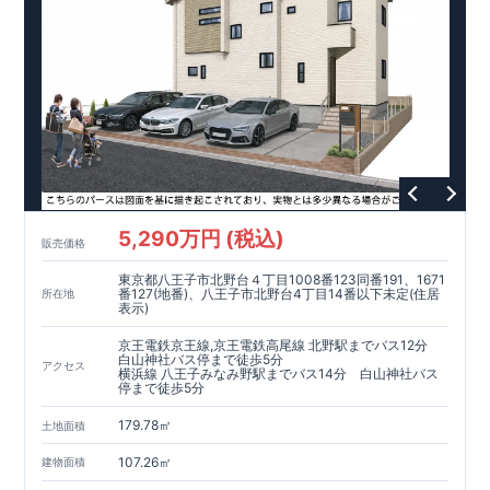
5,290万円 (税込)
販売価格
東京都八王子市北野台４丁目1008番123同番191、1671
番127(地番)、八王子市北野台4丁目14番以下未定(住居
所在地
表示)
京王電鉄京王線,京王電鉄高尾線 北野駅までバス12分
白山神社バス停まで徒歩5分
アクセス
横浜線 八王子みなみ野駅までバス14分 白山神社バス
停まで徒歩5分
179.78㎡
土地面積
107.26㎡
建物面積