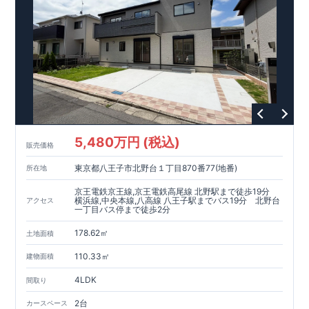
5,480万円 (税込)
販売価格
東京都八王子市北野台１丁目870番77(地番)
所在地
京王電鉄京王線,京王電鉄高尾線 北野駅まで徒歩19分
横浜線,中央本線,八高線 八王子駅までバス19分 北野台
アクセス
一丁目バス停まで徒歩2分
178.62㎡
土地面積
110.33㎡
建物面積
4LDK
間取り
2台
カースペース