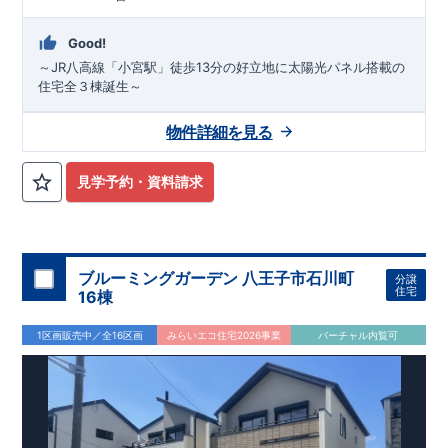
Good!
～JR八高線「小宮駅」徒歩13分の好立地に太陽光パネル搭載の
住宅全３棟誕生～
物件詳細を見る
見学予約・資料請求
ブルーミングガーデン 八王子市石川町
分譲
住宅
16棟
1区画販売中／全16区画
みらいエコ住宅2026事業
バーチャル内覧可