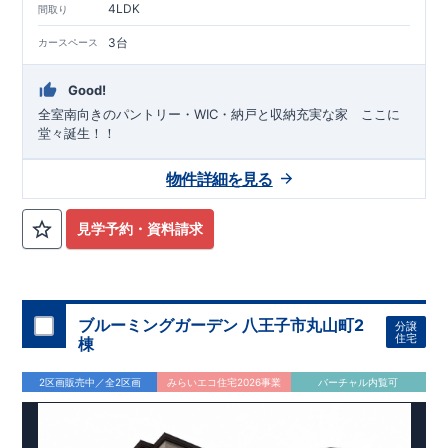
4LDK
間取り
3台
カースペース
Good!
全室南向きのパントリー・WIC・納戸と収納充実な家 ここに
堂々誕生！！
物件詳細を見る
見学予約・資料請求
ブルーミングガーデン 八王子市丸山町2
分譲
住宅
棟
2区画販売中／全2区画
みらいエコ住宅2026事業
バーチャル内覧可