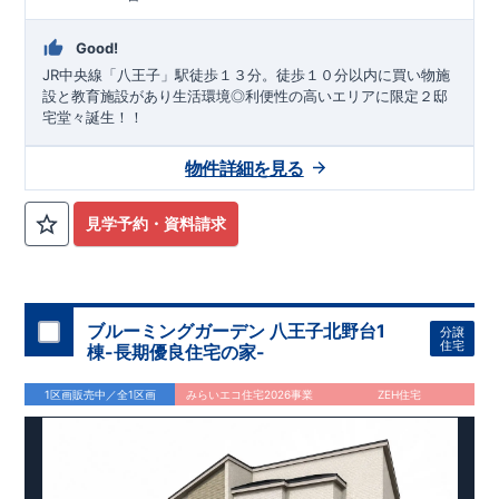
Good!
JR中央線「八王子」駅徒歩１３分。徒歩１０分以内に買い物施
設と教育施設があり生活環境◎利便性の高いエリアに限定２邸
宅堂々誕生！！
物件詳細を見る
見学予約・資料請求
ブルーミングガーデン 八王子北野台1
分譲
住宅
棟-長期優良住宅の家-
1区画販売中／全1区画
みらいエコ住宅2026事業
ZEH住宅