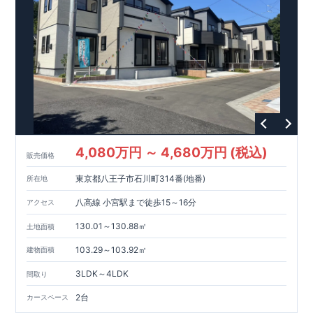
4,080万円 ～ 4,680万円 (税込)
販売価格
東京都八王子市石川町314番(地番)
所在地
八高線 小宮駅まで徒歩15～16分
アクセス
130.01～130.88㎡
土地面積
103.29～103.92㎡
建物面積
3LDK～4LDK
間取り
2台
カースペース