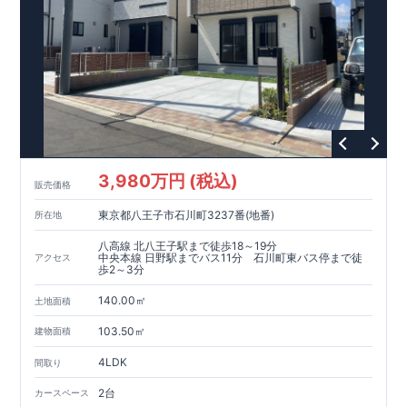
3,980万円 (税込)
販売価格
東京都八王子市石川町3237番(地番)
所在地
八高線 北八王子駅まで徒歩18～19分
中央本線 日野駅までバス11分 石川町東バス停まで徒
アクセス
歩2～3分
140.00㎡
土地面積
103.50㎡
建物面積
4LDK
間取り
2台
カースペース