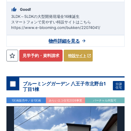
Good!
3LDK～5LDKの大型開発現場全16棟誕生
スマートフォンで見やすい特設サイトはこちら
https://www.e-blooming.com/bukken/22074041/
物件詳細を見る
見学予約・資料請求
特設サイト
ブルーミングガーデン 八王子市北野台1
分譲
住宅
丁目1棟
1区画販売中／全1区画
みらいエコ住宅2026事業
バーチャル内覧可