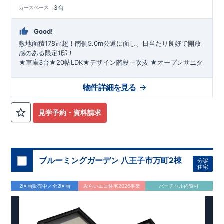
3台
カースペース
Good!
敷地面積178㎡超！南側5.0m公道に面し、日当たり良好で開放
感のある限定1邸！
★車庫3台★20帖LDK★デザイン階段＋吹抜 ​★オープンサニタ
リー＋ランドリースペース★セカンドサニタリーなど、至れり
つくせりの設備仕様♪
​
​京王線、京王高尾線『北野』駅までバス
物件詳細を見る
11分
◆八王子市立中山小学校　徒歩10分
​
バス停「白山神社」まで徒歩3分
​
JR横浜線、中央線、八
高線『八王子』駅までバス26分
◆八王子市立中山中学校　徒歩9分
​
バス停「白山神社」まで徒歩
3分
◆やまや北野台店　徒歩13分
​ ​
◎生活環境・子育て環境に恵まれた立地◎
見学予約・資料請求
◆ミニストップ八王子北野台店　徒歩15分
◎嬉しい仕様と設備◎
【ハイブリット窓】
優れた断熱効果でエアコン効率を高めて、消費電力量を減らすことで
ブルーミングガーデン 八王子市万町2棟
分譲
【ガス温水式床暖房】
住宅
お部屋全体が暖まり、室温にムラなく心地のいい暖かさを提供いたし
【電池錠タッチキー
CAZAS+
】
2区画販売中／全2区画
みらいエコ住宅2026事業
バーチャル内覧可
カードや普段お使いのおサイフケータイ対応。
スマートホンを玄関キーとして使用可能。
ボタンを押して、カードやケータイをかざすだけで施解錠できます。