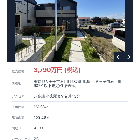
3,790万円 (税込)
販売価格
東京都八王子市石川町987番(地番)、八王子市石川町
所在地
987-1以下未定(住居表示)
八高線 小宮駅まで徒歩13分
アクセス
161.98㎡
土地面積
103.29㎡
建物面積
4LDK
間取り
2台
カースペース