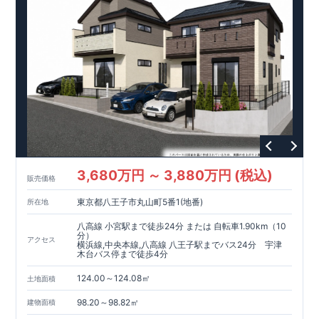
3,680万円 ～ 3,880万円 (税込)
販売価格
東京都八王子市丸山町5番1(地番)
所在地
八高線 小宮駅まで徒歩24分 または 自転車1.90km（10
分）
アクセス
横浜線,中央本線,八高線 八王子駅までバス24分 宇津
木台バス停まで徒歩4分
124.00～124.08㎡
土地面積
98.20～98.82㎡
建物面積