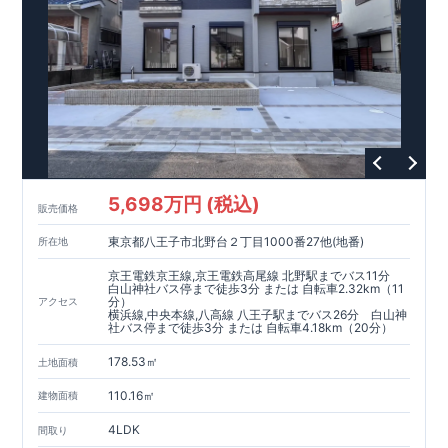
5,698万円 (税込)
販売価格
東京都八王子市北野台２丁目1000番27他(地番)
所在地
京王電鉄京王線,京王電鉄高尾線 北野駅までバス11分
白山神社バス停まで徒歩3分 または 自転車2.32km（11
分）
アクセス
横浜線,中央本線,八高線 八王子駅までバス26分 白山神
社バス停まで徒歩3分 または 自転車4.18km（20分）
178.53㎡
土地面積
110.16㎡
建物面積
4LDK
間取り