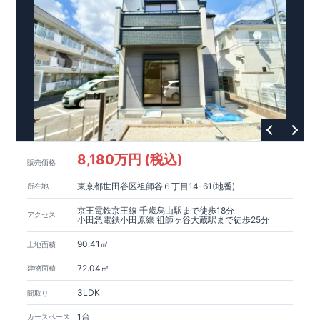
8,180万円 (税込)
販売価格
東京都世田谷区祖師谷６丁目14-61(地番)
所在地
京王電鉄京王線 千歳烏山駅まで徒歩18分
アクセス
小田急電鉄小田原線 祖師ヶ谷大蔵駅まで徒歩25分
90.41㎡
土地面積
72.04㎡
建物面積
3LDK
間取り
1台
カースペース