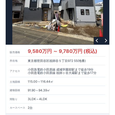
9,580万円 ～ 9,780万円 (税込)
販売価格
東京都世田谷区祖師谷５丁目972 55(地番)
所在地
小田急電鉄小田原線 成城学園前駅まで徒歩19分
アクセス
小田急電鉄小田原線 祖師ヶ谷大蔵駅まで徒歩17分
115.00～116.44㎡
土地面積
91.90～94.39㎡
建物面積
3LDK～4LDK
間取り
2台
カースペース