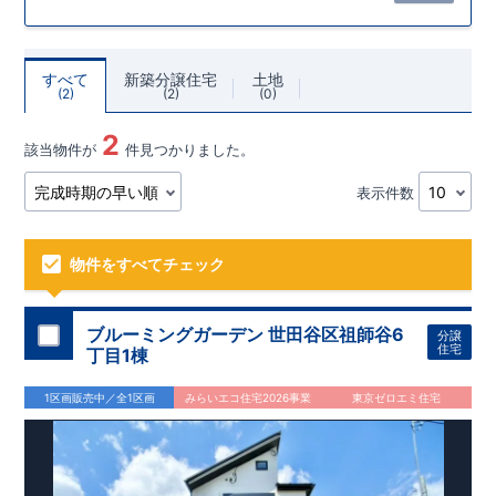
すべて
新築分譲住宅
土地
2
2
0
2
該当物件が
件見つかりました。
表示件数
物件をすべてチェック
ブルーミングガーデン 世田谷区祖師谷6
分譲
住宅
丁目1棟
1区画販売中／全1区画
みらいエコ住宅2026事業
東京ゼロエミ住宅