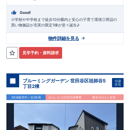
Good!
小学校や中学校まで徒歩10分圏内と安心の子育て環境◎周辺の
買い物施設が充実の限定1棟が堂々誕生♪
物件詳細を見る
見学予約・資料請求
ブルーミングガーデン 世田谷区祖師谷5
分譲
住宅
丁目2棟
2区画販売中／全2区画
みらいエコ住宅2026事業
東京ゼロエミ住宅