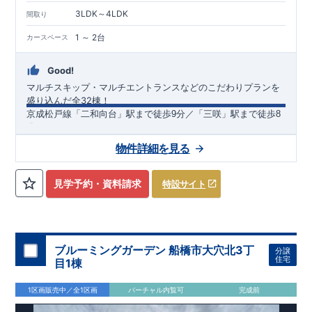
3LDK～4LDK
間取り
1 ～ 2台
カースペース
Good!
マルチスキップ・マルチエントランスなどのこだわりプランを
盛り込んだ全32棟！
京成松戸線「二和向台」駅まで徒歩9分／「三咲」駅まで徒歩8
分
★小学校まで徒歩約7分～10分！
物件詳細を見る
スマートフォンで見やすい特設サイトはこちら
★こだわりプランを採用した全32棟の大型分譲！
https://www.e-blooming.com/bukken/03075002/
周辺環境
【教育施設】
見学予約・資料請求
特設サイト
・船橋市立三咲小学校
・船橋市立御滝中学校
・二和保育園
【買い物施設】
・セブンイレブン二和東5丁目店
ブルーミングガーデン 船橋市大穴北3丁
分譲
・ヤオコー船橋三咲店
住宅
目1棟
・イオン鎌ケ谷ショッピングセンター
【その他施設】
1区画販売中／全1区画
バーチャル内覧可
完成前
・船橋二和病院