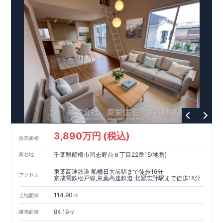
3,890万円 (税込)
販売価格
千葉県船橋市習志野台６丁目22番15(地番)
所在地
東葉高速鉄道 船橋日大前駅まで徒歩16分
アクセス
京成電鉄松戸線,東葉高速鉄道 北習志野駅まで徒歩18分
114.90㎡
土地面積
94.19㎡
建物面積