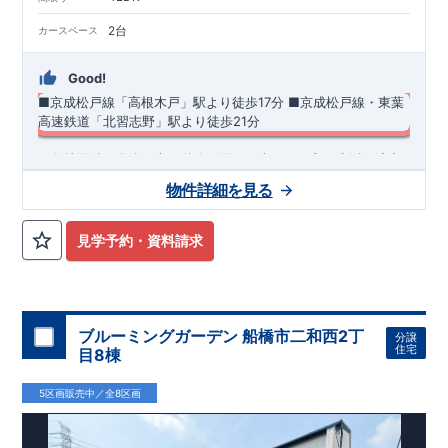
2台
カースペース
Good!
■京成松戸線「高根木戸」駅より徒歩17分
​■京成松戸線・東葉
高速鉄道「北習志野」駅より徒歩21分
​・敷地面積36坪超♪南西道路に面し日当たりの良い生活を演出
します◎ ・リビング横に和室（5.25帖）を採用したリビング♪
物件詳細を見る
・スマートサニタリーを採用した洗面室は便利なカウンター付
き♪ ・あったら嬉しい室内物干しを採用！ ​・並列駐車2台可！ ​
◆
周辺環境
◆
・共働き世帯に大活躍の宅配ボックス
【教育施設】
◎ 古和釜小学校 約420m(徒歩約6分) ◎ 古和釜
見学予約・資料請求
中学校 約1,200m(徒歩約15分)
【買物施設】
◎ マルエツ 高根
台店 約280m(徒歩約4分) ◎ ビッグ・エー 船橋高根台店 約
500m(徒歩約7分)
住宅性能評価 W取得(設計・建設)
■第三者機関が設計・建物検査(全四回)を実施 ■税制優遇あり
ブルーミングガーデン 船橋市二和西2丁
分譲
4分野6項目で最高等級を取得!
住宅
目8棟
□ 構造の安定 (耐風等級2・耐震等級3) □ 劣化の軽減 (劣化対
策等級3) □ 維持管理への配慮 (維持管理対策等級3) □ 空気環
5区画販売中／全8区画
境 (ホルムアルデヒド発散等級3)
快適に長く住める住宅
【長期優良住宅】
■国の定める7つの技術基準をクリア ■税制
優遇あり
【東栄セーフティーダンパー標準装備】
■制震ダンパ