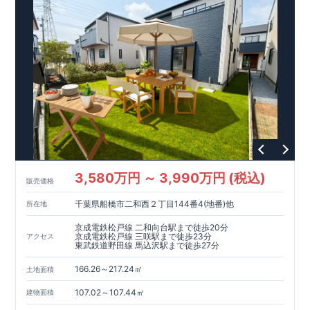
ーで振れ幅を大幅に低減、繰り返す地震に強い『耐震+制震』
■メンテナンスフリー
現地案内予約受付中
詳細やご見学など、お気軽にお問合せ下さ
い♪ 東栄住宅 本八幡営業所 TEL:047-377-6220
3,580万円 ～ 3,990万円 (税込)
販売価格
千葉県船橋市二和西２丁目144番4(地番)他
所在地
京成電鉄松戸線 二和向台駅まで徒歩20分
京成電鉄松戸線 三咲駅まで徒歩23分
アクセス
東武鉄道野田線 馬込沢駅まで徒歩27分
166.26～217.24㎡
土地面積
107.02～107.44㎡
建物面積