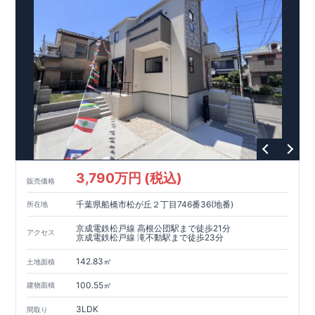
3,790万円 (税込)
販売価格
千葉県船橋市松が丘２丁目746番36(地番)
所在地
京成電鉄松戸線 高根公団駅まで徒歩21分
アクセス
京成電鉄松戸線 滝不動駅まで徒歩23分
142.83㎡
土地面積
100.55㎡
建物面積
3LDK
間取り