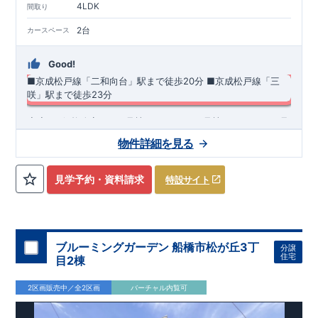
4LDK
間取り
2台
カースペース
Good!
■京成松戸線「二和向台」駅まで徒歩20分
​■
京成松戸線「三
咲」駅まで徒歩23分
◇◆8/2価格改定！
​
2号棟3,890万円 4号棟3,990万円 7号
棟3,990万円◆◇
​ ​・本下水整備物件 ​・雨の日や花粉等で外に
物件詳細を見る
干せない日も安心のガス乾燥機「乾太くん」標準採用♪ ・ホテ
ルのようなオシャレなデザインが特徴的な洗面化粧台。継ぎ目
◆
周辺環境
◆
がないカウンターとオープン収納を採用しお手入れのしやすい
【教育施設】
◎ 船橋市立金杉台小学校 約1,300m(徒歩約17分)
見学予約・資料請求
特設サイト
仕様です！ ​・リビング全体を見渡せるオープンキッチンはスタ
◎ 船橋市立御滝中学校 約1,400m(徒歩約18分)
【買物施設】
イリッシュでお手入れのしやすい薄型レンジフードを採用!!さ
◎ ジョイフーズ南鎌ヶ谷店 約786m(徒歩約10分) ◎ ヨークマ
らにビルトイン食洗器と浄水器付き水栓を標準搭載♪ ​・収納力
ート東道野辺店 約1,246m(徒歩約16分)
豊富な玄関収納はミラー付きで外出時の身だしなみチェックだ
住宅性能評価 W取得(設計・建設)
けでなく、広々空間の演出にも寄与♪
■第三者機関が設計・建物検査(全四回)を実施 ■税制優遇あり
ブルーミングガーデン 船橋市松が丘3丁
分譲
4分野6項目で最高等級を取得!
住宅
目2棟
□ 構造の安定 (耐風等級2・耐震等級3) □ 劣化の軽減 (劣化対
策等級3) □ 維持管理への配慮 (維持管理対策等級3) □ 空気環
2区画販売中／全2区画
バーチャル内覧可
境 (ホルムアルデヒド発散等級3)
快適に長く住める住宅
【長期優良住宅】
■国の定める7つの技術基準をクリア ■税制