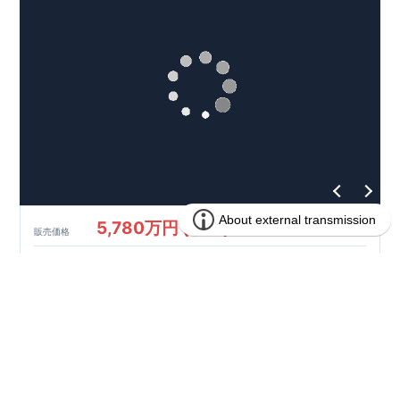
ーで振れ幅を大幅に低減、繰り返す地震に強い『耐震+制震』
■メンテナンスフリー
現地案内予約受付中
詳細やご見学など、お気軽にお問合せ下さ
い♪ 東栄住宅 本八幡営業所 TEL:047-377-6220
5,780万円 (税込)
販売価格
千葉県船橋市前原東６丁目391番89(地番)
所在地
京成電鉄松戸線 前原駅まで徒歩14分
総武本線,総武・中央緩行線 津田沼駅までバス14分 前
アクセス
原東公園バス停まで徒歩1分
171.01㎡
土地面積
103.51㎡
建物面積