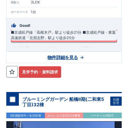
3LDK
間取り
1台
カースペース
Good!
■京成松戸線「高根木戸」駅より徒歩21分
​■京成松戸線・東葉
高速鉄道「北習志野」駅より徒歩25分
​・勾配天井+ロフトを採用したリビング（1号棟）♪ ・スマート
サニタリーを採用した洗面室は便利なカウンター付き♪ ・あっ
物件詳細を見る
たら嬉しい土間収納を採用！ ​・2階2部屋から行き来できるワイ
ドバルコニー（2号棟）！ ​・共働き世帯に大活躍の宅配ボック
◆
周辺環境
◆
ス
【教育施設】
◎ 古和釜小学校 約170m(徒歩約3分) ◎ 古和釜
見学予約・資料請求
中学校 約860m(徒歩約11分)
【買物施設】
◎ マルエツ 高根
台店 約525m(徒歩約7分) ◎ ビッグ・エー 船橋松が丘店 約
565m(徒歩約8分)
住宅性能評価 W取得(設計・建設)
■第三者機関が設計・建物検査(全四回)を実施 ■税制優遇あり
ブルーミングガーデン 船橋Ⅱ期(二和東5
分譲
4分野6項目で最高等級を取得!
住宅
丁目)32棟
□ 構造の安定 (耐風等級2・耐震等級3) □ 劣化の軽減 (劣化対
策等級3) □ 維持管理への配慮 (維持管理対策等級3) □ 空気環
5区画販売中／全32区画
みらいエコ住宅2026事業
バーチャル内覧可
境 (ホルムアルデヒド発散等級3)
快適に長く住める住宅
【長期優良住宅】
■国の定める7つの技術基準をクリア ■税制