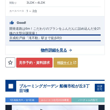
3LDK～4LDK
間取り
1 ～ 2台
カースペース
Good!
開発道路は6m！こだわりのプランをふんだんに詰め込んだ全21
棟の大型分譲現場！
京成松戸線「滝不動」駅まで徒歩8分
★新設道路は6m！
★こだわりプランを採用した全21棟！
物件詳細を見る
周辺環境
【教育施設】
・船橋市立大穴小学校
見学予約・資料請求
特設サイト
・船橋市立大穴中学校
・冨士見幼稚園
【買い物施設】
・セブンイレブン船橋滝不動駅前店
・ランドローム三咲店
ブルーミングガーデン 船橋市松が丘3丁
分譲
・イオンモール八千代緑が丘
住宅
目1棟
【その他施設】
・千葉徳洲会病院
1区画販売中／全1区画
みらいエコ住宅2026事業
バーチャル内覧可
・ケーヨーデイツー三咲店
長期優良住宅
国が定めた技術基準をｸﾘｱした認定住宅