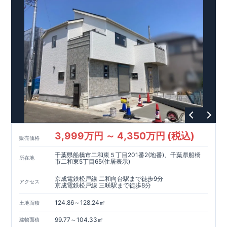
優遇あり
【東栄セーフティーダンパー標準装備】
■制震ダンパ
ーで振れ幅を大幅に低減、繰り返す地震に強い『耐震+制震』
■メンテナンスフリー
現地案内予約受付中
詳細やご見学など、お気軽にお問合せ下さ
い♪ 東栄住宅 本八幡営業所 TEL:047-377-6220
3,999万円 ～ 4,350万円 (税込)
販売価格
千葉県船橋市二和東５丁目201番2(地番)、千葉県船橋
所在地
市二和東5丁目65(住居表示)
京成電鉄松戸線 二和向台駅まで徒歩9分
アクセス
京成電鉄松戸線 三咲駅まで徒歩8分
124.86～128.24㎡
土地面積
99.77～104.33㎡
建物面積