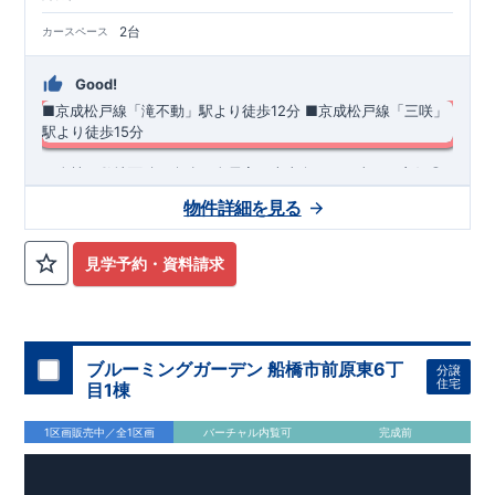
2台
カースペース
Good!
■京成松戸線「滝不動」駅より徒歩12分
​■京成松戸線「三咲」
駅より徒歩15分
​・全棟、敷地面積33坪超♪全居室、南東向きで日当たり良好◎
・リビング横に居室（4.5帖～5.25帖）を採用したリビング♪
物件詳細を見る
・おしゃれで人気なスマートサニタリーを採用♪ ・あったら嬉
しい土間収納を採用！ ​・駐車2台可！ ​・共働き世帯に大活躍の
◆
周辺環境
◆
宅配ボックス
【教育施設】
◎ 船橋市立大穴小学校 約100m(徒歩約2分) ◎
見学予約・資料請求
船橋市立大穴中学校 約875m(徒歩約11分)
【買物施設】
◎ ラン
ドロームフードマーケット 三咲店 約560m(徒歩約7分) ◎ マ
ルエツ 高根台店 約1,200m(徒歩約15分)
住宅性能評価 W取得(設計・建設)
■第三者機関が設計・建物検査(全四回)を実施 ■税制優遇あり
ブルーミングガーデン 船橋市前原東6丁
分譲
4分野6項目で最高等級を取得!
住宅
目1棟
□ 構造の安定 (耐風等級2・耐震等級3) □ 劣化の軽減 (劣化対
策等級3) □ 維持管理への配慮 (維持管理対策等級3) □ 空気環
1区画販売中／全1区画
バーチャル内覧可
完成前
境 (ホルムアルデヒド発散等級3)
快適に長く住める住宅
【長期優良住宅】
■国の定める7つの技術基準をクリア ■税制
優遇あり
【東栄セーフティーダンパー標準装備】
■制震ダンパ