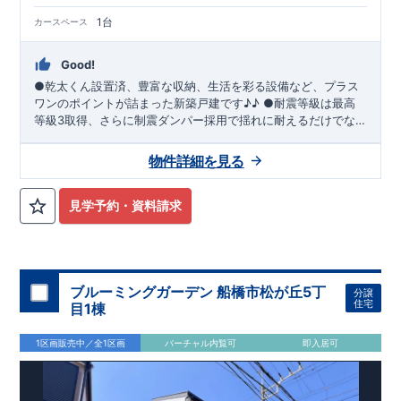
1台
カースペース
Good!
●乾太くん設置済、豊富な収納、生活を彩る設備など、プラス
ワンのポイントが詰まった新築戸建です♪♪ ●耐震等級は最高
等級3取得、さらに制震ダンパー採用で揺れに耐えるだけでな
く、揺れ自体を低減し、繰り返しの地震災害にも強い住宅で
す！ ●リビングガス栓設置・スマートサニタリー・WIC・固定
物件詳細を見る
階段ロフト・1Fと2Fに折上天井＆間接照明付・宅配ＢＯＸ等充
実の設備！
見学予約・資料請求
ブルーミングガーデン 船橋市松が丘5丁
分譲
住宅
目1棟
1区画販売中／全1区画
バーチャル内覧可
即入居可