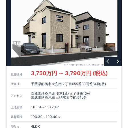
3,750万円 ～ 3,790万円 (税込)
販売価格
千葉県船橋市大穴南２丁目655番83同番84(地番)
所在地
京成電鉄松戸線 滝不動駅まで徒歩12分
アクセス
京成電鉄松戸線 三咲駅まで徒歩15分
110.64～110.70㎡
土地面積
100.39～100.40㎡
建物面積
4LDK
間取り