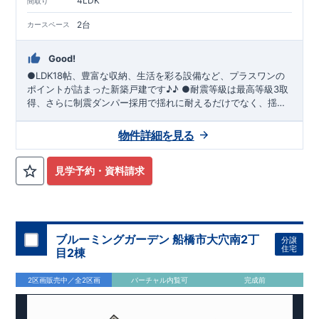
4LDK
間取り
2台
カースペース
Good!
●LDK18帖、豊富な収納、生活を彩る設備など、プラスワンの
ポイントが詰まった新築戸建です♪♪ ●耐震等級は最高等級3取
得、さらに制震ダンパー採用で揺れに耐えるだけでなく、揺れ
自体を低減し、繰り返しの地震災害にも強い住宅です！ ●リビ
ングにガス栓設置・土間収納・パントリー・スマートサニタリ
物件詳細を見る
ー・1Fと2Fに折上天井＆間接照明付・宅配ＢＯＸ等充実の設
備！
見学予約・資料請求
ブルーミングガーデン 船橋市大穴南2丁
分譲
住宅
目2棟
2区画販売中／全2区画
バーチャル内覧可
完成前