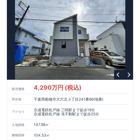
・DCM三咲店
長期優良住宅
国が定めた技術基準をｸﾘｱした認定住宅
●国が定めた7つの技術基準をクリア
●税制面で優遇が受けられる
●中古市場では長期優良住宅が有利
住宅性能評価書
●一次エネルギー消費量等級「６」取得
●「住宅性能評価書」を全棟でダブル取得
●社内・社外による検査で厳しく評価
TOEI Safety Damper
ｾｰﾌﾃｨﾀﾞﾝﾊﾟｰ標準装備
●揺れ幅を大幅に低減、 繰り返す地震に強い
●歴史的建造物など 公共建築物でも多数採用
●部品交換や点検など メンテナンスフリー
平日でもご案内可能!
お気軽にお問い合わせください♪ 04(7180)1101
4,290万円 (税込)
販売価格
柏営業所物件一覧
千葉県船橋市大穴北３丁目241番86(地番)
所在地
京成電鉄松戸線 三咲駅まで徒歩19分
アクセス
京成電鉄松戸線 滝不動駅まで徒歩25分
147.98㎡
土地面積
104.53㎡
建物面積