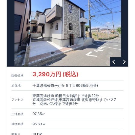
3,290万円 (税込)
販売価格
千葉県船橋市松が丘５丁目606番5(地番)
所在地
東葉高速鉄道 船橋日大前駅まで徒歩22分
京成電鉄松戸線,東葉高速鉄道 北習志野駅までバス7
アクセス
分 刈米バス停まで徒歩2分
97.35㎡
土地面積
95.63㎡
建物面積
3LDK
間取り