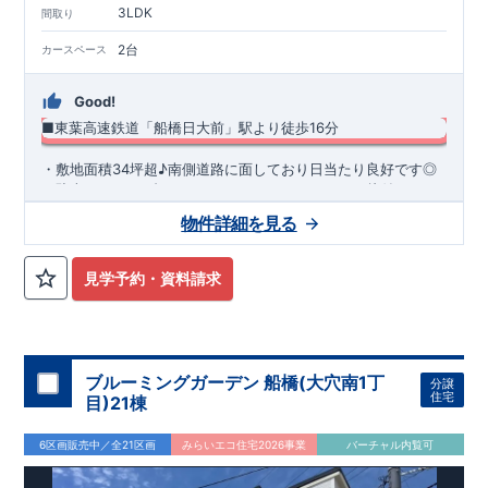
3LDK
間取り
2台
カースペース
Good!
■東葉高速鉄道「船橋日大前」駅より徒歩16分
​・敷地面積34坪超♪南側道路に面しており日当たり良好です◎ ​
・駐車スペース2台！ ・キッチンまわりがすっきり片付くパン
トリー収納 ・スマートサニタリーを採用した洗面室は便利なカ
物件詳細を見る
ウンター付き♪ ・あったら嬉しい土間収納を採用！ ​・共働き世
◆
周辺環境
◆
帯に大活躍の宅配ボックス
【教育施設】
◎ 習志野台第二小学校 約250m(徒歩約4分) ◎
習志野台中学校 約400m(徒歩約5分)
【買物施設】
◎ ヨークマ
見学予約・資料請求
ート 習志野台店 約660m(徒歩約9分) ◎ マックスバリュ 習
志野台店 約400m(徒歩約5分)
住宅性能評価 W取得(設計・建設)
■第三者機関が設計・建物検査(全四回)を実施 ■税制優遇あり
4分野6項目で最高等級を取得!
ブルーミングガーデン 船橋(大穴南1丁
分譲
□ 構造の安定 (耐風等級2・耐震等級3) □ 劣化の軽減 (劣化対
住宅
目)21棟
策等級3) □ 維持管理への配慮 (維持管理対策等級3) □ 空気環
境 (ホルムアルデヒド発散等級3)
快適に長く住める住宅
6区画販売中／全21区画
みらいエコ住宅2026事業
バーチャル内覧可
【長期優良住宅】
■国の定める7つの技術基準をクリア ■税制
優遇あり
【東栄セーフティーダンパー標準装備】
■制震ダンパ