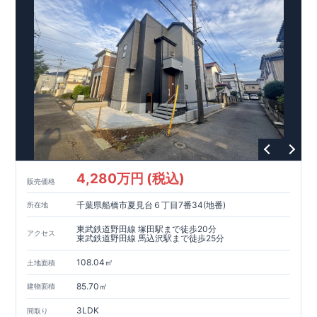
ーで振れ幅を大幅に低減、繰り返す地震に強い『耐震+制震』
■メンテナンスフリー
現地案内予約受付中
詳細やご見学など、お気軽にお問合せ下さ
い♪ 東栄住宅 本八幡営業所 TEL:047-377-6220
4,280万円 (税込)
販売価格
千葉県船橋市夏見台６丁目7番34(地番)
所在地
東武鉄道野田線 塚田駅まで徒歩20分
アクセス
東武鉄道野田線 馬込沢駅まで徒歩25分
108.04㎡
土地面積
85.70㎡
建物面積
3LDK
間取り