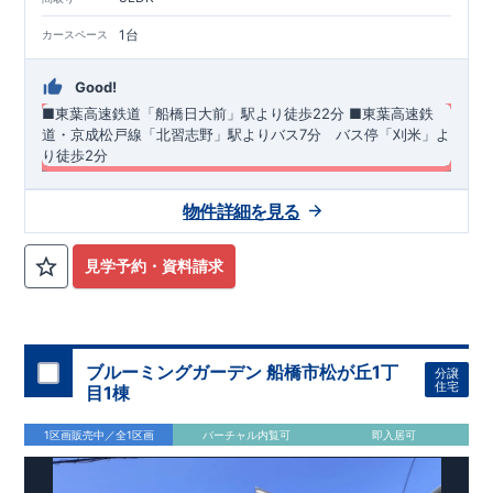
1台
カースペース
Good!
■東葉高速鉄道「船橋日大前」駅より徒歩22分
​■東葉高速鉄
道・京成松戸線「北習志野」駅よりバス7分 バス停「刈米」よ
り徒歩2分
​・北東角地に面し解放感ある生活を演出します◎ ・小上がりタ
物件詳細を見る
タミコーナーを採用したリビング♪ ・スマートサニタリーを採
用した洗面室は便利なカウンター付き♪ ・あったら嬉しい土間
収納を採用！ ​・主寝室は7.3帖+WICを採用！ ​・共働き世帯に大
◆
周辺環境
◆
見学予約・資料請求
活躍の宅配ボックス
【教育施設】
◎ 古和釜小学校 約690m(徒歩約9分) ◎ 古和釜
中学校 約380m(徒歩約5分)
【買物施設】
◎ ビッグ・エー 船
橋松が丘店 約410m(徒歩約6分) ◎ ミニコープ 松が丘店 約
760m(徒歩約10分)
住宅性能評価 W取得(設計・建設)
ブルーミングガーデン 船橋市松が丘1丁
分譲
■第三者機関が設計・建物検査(全四回)を実施 ■税制優遇あり
住宅
目1棟
4分野6項目で最高等級を取得!
□ 構造の安定 (耐風等級2・耐震等級3) □ 劣化の軽減 (劣化対
1区画販売中／全1区画
バーチャル内覧可
即入居可
策等級3) □ 維持管理への配慮 (維持管理対策等級3) □ 空気環
境 (ホルムアルデヒド発散等級3)
快適に長く住める住宅
【長期優良住宅】
■国の定める7つの技術基準をクリア ■税制