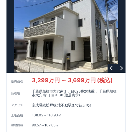
ーで振れ幅を大幅に低減、繰り返す地震に強い『耐震+制震』
■メンテナンスフリー
現地案内予約受付中
詳細やご見学など、お気軽にお問合せ下さ
い♪ 東栄住宅 本八幡営業所 TEL:0120-948-056
3,299万円 ～ 3,699万円 (税込)
販売価格
千葉県船橋市大穴南１丁目628番2(地番)、千葉県船橋
所在地
市大穴南1丁目9-30(住居表示)
京成電鉄松戸線 滝不動駅まで徒歩8分
アクセス
108.02～110.90㎡
土地面積
99.57～107.85㎡
建物面積