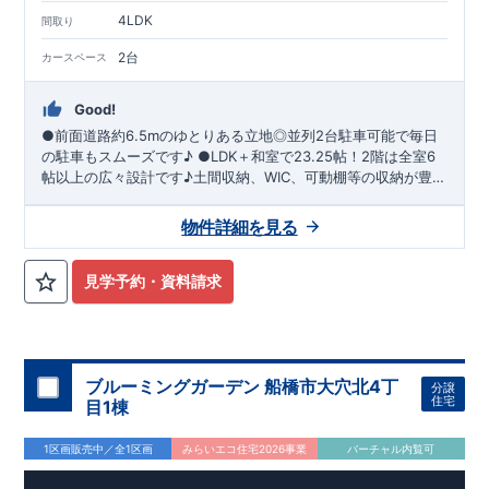
4LDK
間取り
2台
カースペース
Good!
●前面道路約6.5mのゆとりある立地◎並列2台駐車可能で毎日
の駐車もスムーズです♪ ●LDK＋和室で23.25帖！2階は全室6
帖以上の広々設計です♪土間収納、WIC、可動棚等の収納が豊富
なのもうれしいポイント◎ ●折上天井、ポップアップ天井、玄
関吹抜はスタイリッシュでおしゃれな空間を演出します！奥行
物件詳細を見る
2.0m以上のバルコニーは用途いろいろ♪ ●広めの洗面所には、
すっきりシンプル、おそうじ楽々な洗面化粧台「オープンサニ
タリーirodori」を設置しました！
見学予約・資料請求
ブルーミングガーデン 船橋市大穴北4丁
分譲
住宅
目1棟
1区画販売中／全1区画
みらいエコ住宅2026事業
バーチャル内覧可