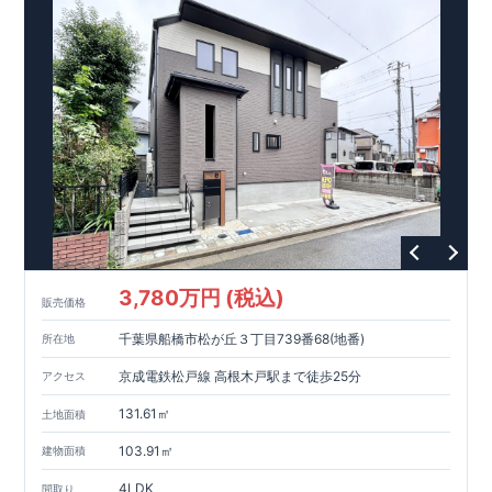
●国が定めた7つの技術基準をクリア
●税制面で優遇が受けられる
●中古市場では長期優良住宅が有利
住宅性能評価書
●一次エネルギー消費量等級「６」取得
●「住宅性能評価書」を全棟でダブル取得
●社内・社外による検査で厳しく評価
TOEI Safety Damper
ｾｰﾌﾃｨﾀﾞﾝﾊﾟｰ標準装備
●揺れ幅を大幅に低減、 繰り返す地震に強い
●歴史的建造物など 公共建築物でも多数採用
●部品交換や点検など メンテナンスフリー
平日でもご案内可能!
お気軽にお問い合わせください♪ 04(7180)1101
柏営業所物件一覧
3,780万円 (税込)
販売価格
千葉県船橋市松が丘３丁目739番68(地番)
所在地
京成電鉄松戸線 高根木戸駅まで徒歩25分
アクセス
131.61㎡
土地面積
103.91㎡
建物面積
4LDK
間取り