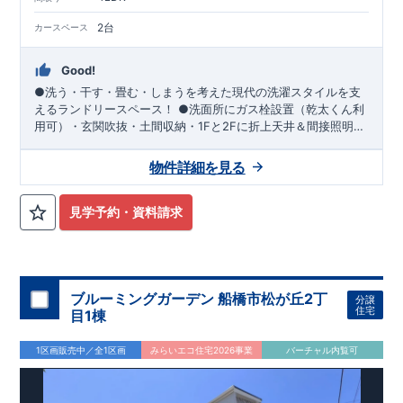
2台
カースペース
Good!
●洗う・干す・畳む・しまうを考えた現代の洗濯スタイルを支
えるランドリースペース！ ●洗面所にガス栓設置（乾太くん利
用可）・玄関吹抜・土間収納・1Fと2Fに折上天井＆間接照明
付・宅配ＢＯＸ等充実の設備！ ●ワイドバルコニー にはメリッ
トがいっぱい♪ ①洗濯物をまとめて干せます ②ガーデニ
物件詳細を見る
ングや読書などの趣味の場として活用、お子様の遊び場（砂遊
び・プール等）わんちゃんの遊び場などで活用も！ ③ 広々
とした解放感で日々の暮らしが豊かに♪
見学予約・資料請求
ブルーミングガーデン 船橋市松が丘2丁
分譲
住宅
目1棟
1区画販売中／全1区画
みらいエコ住宅2026事業
バーチャル内覧可