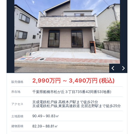
優遇あり(最大13年間)
【東栄セーフティーダンパー標準装備】
■制震ダンパーで振れ幅を大幅に低減、繰り返す地震に強い
『耐震+制震』 ■メンテナンスフリー
現地案内予約受付中
詳細やご見学など、お気軽にお問合せ下さ
い♪ 東栄住宅 松戸営業所 TEL:047-394-1321
スマートフォンで見やすい特設サイトはこちら
https://www.e-blooming.com/bukken/21075005/
2,990万円 ～ 3,490万円 (税込)
販売価格
千葉県船橋市松が丘３丁目735番42同番53(地番)
所在地
京成電鉄松戸線 高根木戸駅まで徒歩21分
アクセス
京成電鉄松戸線,東葉高速鉄道 北習志野駅まで徒歩25分
90.49～90.83㎡
土地面積
82.39～88.81㎡
建物面積