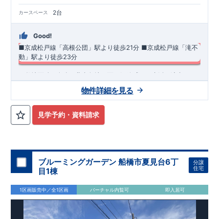
2台
カースペース
Good!
■京成松戸線「高根公団」駅より徒歩21分
​■京成松戸線「滝不
動」駅より徒歩23分
​・敷地面積42坪超♪北東角地に面し解放感ある生活を演出しま
す◎ ・リビング吹き抜けを採用したリビング♪ ・スマートサニ
物件詳細を見る
タリーを採用した洗面室は便利なカウンター付き♪ ・あったら
嬉しい土間収納を採用！ ​・南面には家族団らんのお時間を過ご
◆
周辺環境
◆
せるお庭付き！ ​・共働き世帯に大活躍の宅配ボックス
【教育施設】
◎ 古和釜小学校 約540m(徒歩約7分) ◎ 古和釜
見学予約・資料請求
中学校 約710m(徒歩約9分)
【買物施設】
◎ マルエツ 高根台
店 約515m(徒歩約7分) ◎ ビッグ・エー 船橋松が丘店 約
870m(徒歩約11分)
住宅性能評価 W取得(設計・建設)
■第三者機関が設計・建物検査(全四回)を実施 ■税制優遇あり
ブルーミングガーデン 船橋市夏見台6丁
分譲
4分野6項目で最高等級を取得!
住宅
目1棟
□ 構造の安定 (耐風等級2・耐震等級3) □ 劣化の軽減 (劣化対
策等級3) □ 維持管理への配慮 (維持管理対策等級3) □ 空気環
1区画販売中／全1区画
バーチャル内覧可
即入居可
境 (ホルムアルデヒド発散等級3)
快適に長く住める住宅
【長期優良住宅】
■国の定める7つの技術基準をクリア ■税制
優遇あり
【東栄セーフティーダンパー標準装備】
■制震ダンパ