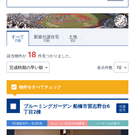
すべて
新築分譲住宅
土地
18
18
0
18
該当物件が
件見つかりました。
表示件数
物件をすべてチェック
ブルーミングガーデン 船橋市習志野台6
分譲
住宅
丁目2棟
1区画販売中／全2区画
みらいエコ住宅2026事業
バーチャル内覧可