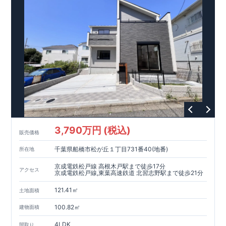
優遇あり
【東栄セーフティーダンパー標準装備】
■制震ダンパ
ーで振れ幅を大幅に低減、繰り返す地震に強い『耐震+制震』
■メンテナンスフリー
現地案内予約受付中
詳細やご見学など、お気軽にお問合せ下さ
い♪ 東栄住宅 本八幡営業所 TEL:047-377-6220
3,790万円 (税込)
販売価格
千葉県船橋市松が丘１丁目731番40(地番)
所在地
京成電鉄松戸線 高根木戸駅まで徒歩17分
アクセス
京成電鉄松戸線,東葉高速鉄道 北習志野駅まで徒歩21分
121.41㎡
土地面積
100.82㎡
建物面積
4LDK
間取り