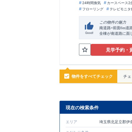
24時間換気
カースペース2
フローリング
テレビモニタ
この物件の魅力
南道路
前面
道
×
6m
全棟が南道路に面
Good!
ます。並列
台駐車
2
生活利便施設が身
見学予約・
スーパー「生鮮市
境です。公園やク
家族構成の変化に
は
帖超～
LDK
17
19
さまの成長やライ
物件をすべてチェック
チェ
収納も充実してい
アクセス
宇都宮線（東北
JR
「蓮田」
駅
徒歩
16
ロケーション
現在の検索条件
・南小学校（徒歩
6
・南保育園（徒歩
エリア
埼玉県北足立郡伊
・生鮮市場
蓮
TOP
・スギドラッグ蓮