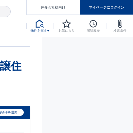
仲介会社様向け
マイページにログイン
物件を探す
お気に入り
閲覧履歴
検索条件
アした認定住宅です。
マンスには自信があります。
デザインテイストごとにサブブランドを開設し、意匠性の高い住宅を、よりわかりやすく、手の届きやすい形でご提案していきます。
東栄住宅では、お引渡し後最大10回の無料定期点検と最大60年間の品質保証を実施しています。
当サイトについて、ブルーミングガーデンシリーズに関して、東栄ホームサービス株式会社について。
デザインで、分譲住宅を変えていく。
譲住
着物件を通知