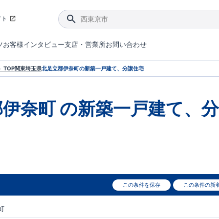
イト
ツ
お客様インタビュー
支店・営業所
お問い合わせ
てダメージを抑える制震技術。
4分野6項目で最高等級を取得！
ブルーミングガーデンは選ばれています。
件があったら行ってみよう！
ブルーミングガーデンは全棟で断熱等性能等級の「5」以上を標準取得しています。
東栄住宅では、地盤に特化した造成部門を社内に設置しお客様が安心して暮らせる土地をご提供するために、様々な取り組みを行っています。
声を大きくしてお伝えすることではないけど、実際に住んでみるとわかってくる。ブルーミングガーデンがこだわる「暮らしやすさ」を少しだけご紹介。
住宅にまつわるコラム。エリアから、キーワードから検索ができます。
室内空間を快適に保つ断熱性能
｢良い家を作って、きちんと手入れをして、長く大切に使う｣ことを目的とした、国が定めた7つの技術基準をクリ
ここまでやって低価格。コストパフォー
東栄住宅の特徴のひとつが自社一貫体制。土地の仕入れからお客様のご入居まで、東栄住宅のスタッフが携わっています。
東栄住宅の『分譲住宅』、『注文住宅』をご紹介いただくことでご紹介者様・ご成約いただいたお客様双方に特典をお贈りします。
TOP
関東
埼玉県
北足立郡伊奈町
の新築一戸建て、分譲住宅
郡伊奈町
の新築一戸建て、分
この条件を保存
この条件の新
町