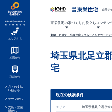
企業サ
東栄住宅の家づくり
お役立ちコンテン
地震に強い東栄住宅！ブルーミングガーデンは全棟住宅性能評価最高等級を取得！
「暮らしを豊かに」「帰ってきたくなる家」「お家時間を充実させたい」その想いから自社の設計士がお客様のニーズを反映した住み心地の良い新たな仕様を定期的にお届けしていきます。
設計から完成まで、国が定めた第三者機関が住宅性能を評価します
不動産（新築一戸建て・土地・条件付売地）購入は、各種手続きや見慣れない言葉などがたくさんあります。そんな不安もスッキリ解消！
東栄住宅に関する大切なキーワードの意味を一覧から見ることができます。
自社設計士考案の新仕様プロジェクト始動！
揺れに耐えるだけではなく、揺れ自体を低減し
ブルーミングガーデンは全棟住宅性能表示制度
家づくりのプロである業者さん、内情を知り尽くした東栄住宅の社員にも
現地見学するとメリットいっぱい！気になる物
家づくりのプロにも選ばれています
もっと暮らし快適プロジェクト
新築一戸建て・分譲住宅（ブルーミングガーデン）
エリアから
埼玉県北足立
地図から
宅
路線から
月々の支払
い額から
現在の検索条件
テーマから
エリア
埼玉県北足立郡伊奈
支店・営業
所から