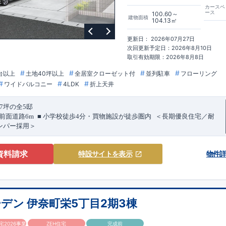
は、｢良い家を作って、きちんと手入れをして、長く大切に使う｣ことを目的
カースペ
住宅ローン減税、固定資産税などの税制優遇を受けられるだけでなく、中古
ース
100.60～
建物面積
104.13㎡
良住宅が有利に働きます。
ル取得！
もっと詳しく
価
：建物設計段階で、国が認めた第三機関が評価しております。
更新日： 2026年07月27日
価
：評価を受けた図面通りに施工されているか、建設までに計
4
回チェック
次回更新予定日：2026年8月10日
面や書類上だけでなく、「現場の施工状況」を検査した上で、品質を保証し
取引有効期限：2026年8月8日
台以上
土地40坪以上
全居室クローゼット付
並列駐車
フローリング
もっと詳しく
ワイドバルコニー
4LDK
折上天井
質保証
、お引渡し後
最大
10
回の無料定期点検
を実施
本当のお付き合いだと考え、アフターサービスを外部の業者に委託せず、東
東栄ホームサービス株式会社」にて責任をもって対応いたします。
7
坪の全5邸
ショート動画でご紹介中
ここをクリック
​
​
＜​
前面道路
6m
■
小学校徒歩
4
分・買物施設が徒歩圏内
長期優良住宅／耐
ンパー採用＞
！話を聞きたい！！
ださい！ 「少し見てみたい」「話だけ聞いてみたい」といった段階でも大
の高い環境に、
敷地
47
坪の整形地を活かした住まいです。
さま連れでのご見学はもちろん、資金計画や住宅ローンについてのご相談も
資料請求
特設サイト
を表示
物件
列
2
台分を確保。
前面道路は幅員
6m
あり、
お車の出し入れにも配慮された
す。 ​
気軽にどうぞ。
学しやすく、
コンビニ徒歩
2
分、スーパー徒歩
5
分と、
毎日のお買い物にも
8-63
】
の高い環境です。
18:30
デン 伊奈町栄5丁目2期3棟
圏内
ローソン 徒歩
2
分
マルエツ 徒歩
4
分
ドラッグセイムス 徒歩
5
分 ほ
2026事業
ZEH住宅
完成前