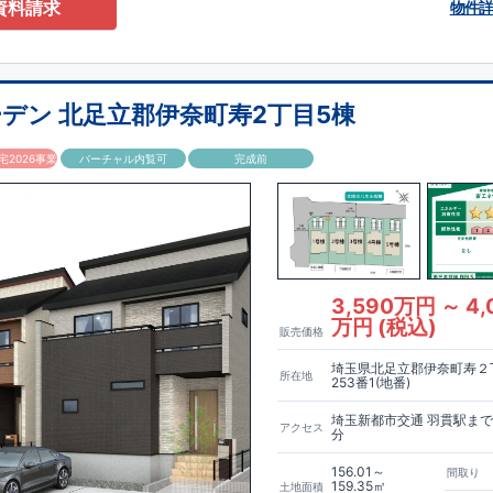
資料請求
物件
内宿」駅まで徒歩
3
分の駅チカ立地。スーパーやドラッグストアも徒歩圏内
勤・買い物もスムーズに行える暮らしやすい環境です。
する機能性と住まいの工夫
井で開放感のある空間を実現。食器洗浄乾燥機や浴室乾燥機、室内物干しな
加え、
WIC
や可変型プランで将来のライフスタイルにも柔軟に対応できる、
デン 北足立郡伊奈町寿2丁目5棟
です。
内宿」駅 徒歩
3
分
2026事業
バーチャル内覧可
完成前
徒歩
7
分）
園（徒歩
3
分）
（徒歩
12
分）
ス伊奈内宿店（徒歩
2
分）
​ ​ ​
東栄住宅ブルーミングガーデンのこだわりの家づくり
徒歩
3
分）
3,590万円 ～ 4,
もっと詳しく
万円 (税込)
販売価格
か。が明確だからこそ、お客様の安心に繋がります。
業が互いに協力しあい、最良のプランを提供いたします。
埼玉県北足立郡伊奈町寿２
所在地
ジンを抑えることで、コストダウンに努めています。
253番1(地番)
もっと詳しく
等級で最高の
3
を取得建築基準法で定められた、｢数百年に一度発生する地
埼玉新都市交通 羽貫駅まで
アクセス
分
、崩壊しない。｣という基準から、さらに
1.5
倍の耐震力を達成しています。
宅！
もっと詳しく
156.01～
間取り
7
つの技術基準のうち、
4
つの最高等級を取得
159.35㎡
土地面積