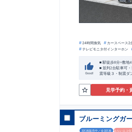
◇
長期優良住宅
と
とした認定制度。
市場でも、長期優
住宅性能評価ダブ
◇
設計住宅性能評
◇
建設住宅性能評
が行われます。図
ております
24時間換気
カースペース2
アフターサポート
テレビモニタ付インターホン
◇
最大
60
年間の品
◇お引渡しからが
栄住宅グループ「
■
駅徒歩
8
分×敷地
4
住まいの工夫を
■
■
並列
2
台駐車可・
Good!
震等級３・制震ダ
気になる！見たい
ぜひ一度ご相談く
駅徒歩
8
分
の利便性
歓迎です。 お子
見学予約・
カースペースは並
丁寧に対応いたしま
配置計画です。
大宮営業所までお
小学校徒歩
4
分で通
【
TEL
：
0120-003
便利な生活利便性
受付時間：
9:30
～
※火曜・水曜定休
ブルーミングガー
■
買物施設が徒歩
か
間取りのポイント
3区画販売中／全3区画
みらいエコ住宅