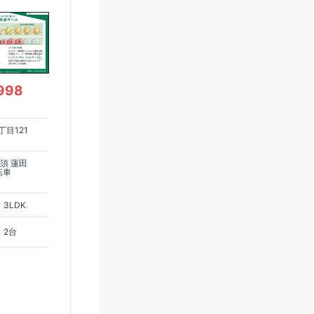
998
目121
須 蓮田
転車
3LDK
2台