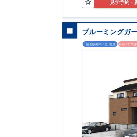
見学予約・
ニューシャトル「
に揃い、毎日の通
家族時間を豊かに
LDK16
帖＋勾配天
ど家事ラク設備に
ブルーミングガー
家族想いの住まい
アクセス
・ニューシャトル「
5区画販売中／全5区画
みらいエコ住宅
ロケーション
・小針北小学校（
・伊奈ゆたか保育
・マルエツ伊奈店
・ドラッグセイム
・あじさい公園（
全棟自社一貫体制
◇誰が、何をした
◇設計、施工、営
◇不要な中間マー
耐震等級
3
取得
◇国が定めた耐震
震に対して、倒壊
安心の長期優良住
◇東栄住宅は、全