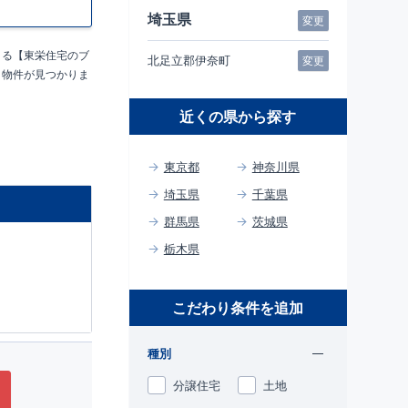
埼玉県
変更
づくり
きる【東栄住宅のブ
北足立郡伊奈町
変更
う物件が見つかりま
近くの県から探す
に対して、
東京都
神奈川県
とした認定
埼玉県
千葉県
期優良住
群馬県
茨城県
栃木県
行われま
こだわり条件を追加
栄住宅グル
種別
分譲住宅
土地