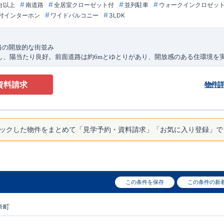
台以上
南道路
全居室クローゼット付
並列駐車
ウォークインクロゼッ
付インターホン
ワイドバルコニー
3LDK
路の開放的な街並み
し、陽当たり良好。前面道路は約
とゆとりがあり、開放感のある住環境を
6m
可能なカースペースも確保されており、車中心の生活にも便利です。
近に揃う快適なロケーション
資料請求
物件
場
」やドラッグストア、コンビニが徒歩
分以内に揃い、日々のお買い物
TOP
6
リニックも徒歩圏内にあり、子育て世帯にも嬉しい住環境が整っています。
対応するフレキシブルプラン
帖のゆとりある広さを確保。将来的に
へ変更可能な可変型プランを採用
4LDK
フスタイルの変化にも柔軟に対応できます。ウォークインクローゼットや備蓄
ックした物件をまとめて「見学予約・資料請求」「お気に入り登録」で
ます。
本線）・湘南新宿ライン
分／自転車
分（約
）
7
1.4km
この条件を保存
この条件の新
分）
７分）
奈町
田山ノ内店（徒歩
分）
6
田山ノ内店（徒歩
分）
5