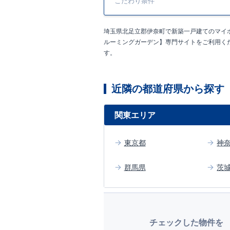
こだわり条件
・南田児童公園（
・みなみのメディ
全棟自社一貫体制
埼玉県北足立郡伊奈町で新築一戸建てのマイ
◇誰が、何をした
◇設計、施工、営
ルーミングガーデン】専門サイトをご利用く
◇不要な中間マー
す。
耐震等級
3
取得
◇国が定めた耐震
倒壊、崩壊しない
近隣の都道府県から探す
安心の長期優良住
◇東栄住宅は、全
◇
長期優良住宅
と
関東エリア
制度。住宅ローン
宅が有利に働きま
住宅性能評価ダブ
東京都
神
◇
設計住宅性能評
◇
建設住宅性能評
す。図面や書類上
群馬県
茨
アフターサポート
◇
最大
60
年間の品
◇お引渡しからが
ープ「東栄ホーム
住まいの工夫を
■
チェックした物件を
気になる！見たい