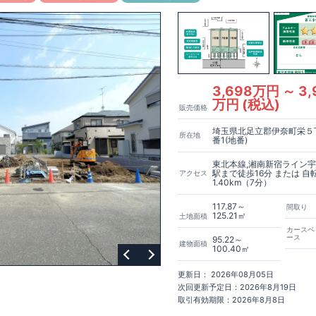
室
将来、間仕切り壁（有償）を設けることで、
＋
1
室として使える可変型プ
ます。
したフチなし畳スペース
ーを設けた、通風に配慮した設計
ト
月額サービス料０円
自家消費分は
。
※
サービス期間（
10
年間）中の売電収
しますが、
契約満了後は売電収入を含めお客様に帰属します。
3,698万円 ～ 3,
インと実用性を兼ね備えた洗面スペース
（
オープンサニタリーirodori
／詳
万円 (税込)
販売価格
宅性能
埼玉県北足立郡伊奈町栄５丁
所在地
番1(地番)
ローン控除額の優遇、
固定資産税の減額期間延長など
税制面でのメリット
東北本線,湘南新宿ライン宇
ダンパー
建築基準法の
1.5
倍の耐震性。
地震保険の割引（最大
50
％）対象で
駅まで徒歩16分 または 自
アクセス
1.40km（7分）
請求 受付中
117.87～
、
間取り
125.21㎡
建物仕様について
土地面積
す。
お問い合わせください。
カースペ
1081
ース
95.22～
／火水曜休み）
建物面積
100.40㎡
見やすい特設サイトはこちら
https://www.e-
kken/60075027/
更新日： 2026年08月05日
次回更新予定日：2026年8月19日
取引有効期限：2026年8月8日