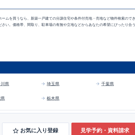
徒歩
分）
1
カルクリニック（徒歩
分）
​ ​
東栄住宅ブルーミングガーデンのこだわりの家
4
もっと詳しく
ホームを買うなら、新築一戸建ての分譲住宅や条件付売地・売地など物件検索ので
か。が明確だからこそ、お客様の安心に繋がります。
業が互いに協力しあい、最良のプランを提供いたします。
ださい。価格帯、間取り、駐車場の有無や立地などからあなたの希望にぴったり合
ジンを抑えることで、コストダウンに努めています。
もっと詳しく
等級で最高の
3
を取得建築基準法で定められた、｢数百年に一度発生する地震
。｣という基準から、さらに
1.5
倍の耐震力を達成しています。
宅！
もっと詳しく
7
つの技術基準のうち、
4
つの最高等級を取得
は、｢良い家を作って、きちんと手入れをして、長く大切に使う｣ことを目的
減税、固定資産税などの税制優遇を受けられるだけでなく、中古市場でも、長
す。
ル取得！
もっと詳しく
奈川県
埼玉県
千葉県
価
：建物設計段階で、国が認めた第三機関が評価しております。
価
：評価を受けた図面通りに施工されているか、建設までに計
4
回チェックが
だけでなく、「現場の施工状況」を検査した上で、品質を保証しております
城県
栃木県
もっと詳しく
質保証
、お引渡し後
最大
10
回の無料定期点検
を実施
本当のお付き合いだと考え、アフターサービスを外部の業者に委託せず、東
サービス株式会社」にて責任をもって対応いたします。
ショート動画でご紹介中
ここをクリック
お気に入り登録
見学予約・資料請求
！話を聞きたい！！