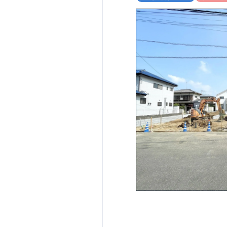
■
可変型プランの主寝
ランを採用してい
■ リビングに隣接
■ 南北にバルコニ
住宅設備のポイン
■
太陽光発電 標準搭載
入は事業者に帰属
■
ホテルライクなデザ
細ページへ）
家計にやさしい住
■
長期優良住宅
住宅
が受けられます。
■
耐震等級
３
＋
制震
す。
現地のご案内・資料
■
現地での立地確認や
完成イメージ・
ご説明が可能で
まずはお気軽に
TEL
：
0120-44-
（
9:30
～
18:30
スマートフォンで
blooming.com/bu