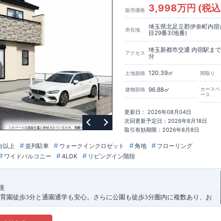
3,998万円 (税込
販売価格
埼玉県北足立郡伊奈町内宿
所在地
目29番3(地番)
埼玉新都市交通 内宿駅まで
アクセス
分
120.39㎡
土地面積
間取り
96.88㎡
カースペ
建物面積
ース
更新日： 2026年08月04日
次回更新予定日：2026年8月18日
取引有効期限：2026年8月8日
台以上
並列駐車
ウォークインクロゼット
角地
フローリング
ワイドバルコニー
4LDK
リビングイン階段
境
育園徒歩
3
分と通園通学も安心。さらに公園も徒歩
3
分圏内に複数あり、お
と成長できる環境が整っています。
クセスと生活利便性