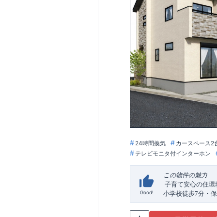
24時間換気
カースペース2
テレビモニタ付インターホン
この物件の魅力
子育て安心の住環
Good!
小学校徒歩
7
分・保
子さまがのびのび
駅徒歩
3
分の快適ア