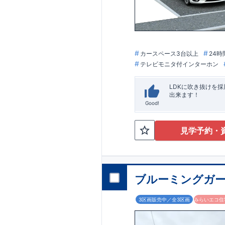
カースペース3台以上
24時
テレビモニタ付インターホン
LDKに吹き抜けを
出来ます！
Good!
見学予約・
ブルーミングガー
3区画販売中／全3区画
みらいエコ住宅