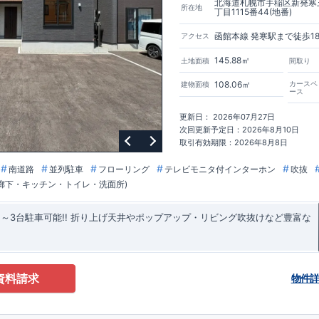
北海道札幌市手稲区新発寒
所在地
丁目1115番44(地番)
函館本線 発寒駅まで徒歩1
アクセス
145.88㎡
土地面積
間取り
108.06㎡
カースペ
建物面積
ース
更新日： 2026年07月27日
次回更新予定日：2026年8月10日
取引有効期限：2026年8月8日
南道路
並列駐車
フローリング
テレビモニタ付インターホン
吹抜
・廊下・キッチン・トイレ・洗面所)
～3台駐車可能!! ​折り上げ天井やポップアップ・リビング吹抜けなど豊富な
資料請求
物件