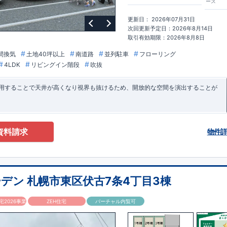
ース
更新日： 2026年07月31日
次回更新予定日：2026年8月14日
取引有効期限：2026年8月8日
間換気
土地40坪以上
南道路
並列駐車
フローリング
4LDK
リビングイン階段
吹抜
採用することで天井が高くなり視界も抜けるため、開放的な空間を演出することが
資料請求
物件
デン 札幌市東区伏古7条4丁目3棟
2026事業
ZEH住宅
バーチャル内覧可