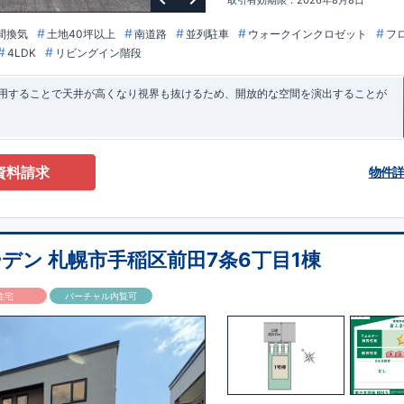
取引有効期限：2026年8月8日
間換気
土地40坪以上
南道路
並列駐車
ウォークインクロゼット
フ
4LDK
リビングイン階段
採用することで天井が高くなり視界も抜けるため、開放的な空間を演出することが
資料請求
物件
デン 札幌市手稲区前田7条6丁目1棟
住宅
バーチャル内覧可