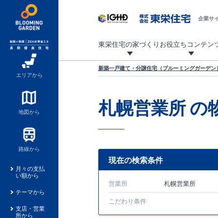
企業サ
東栄住宅の家づくり
お役立ちコンテン
地震に強い東栄住宅！ブルーミングガーデンは全棟住宅性能評価最高等級を取得！
「暮らしを豊かに」「帰ってきたくなる家」「お家時間を充実させたい」その想いから自社の設計士がお客様のニーズを反映した住み心地の良い新たな仕様を定期的にお届けしていきます。
設計から完成まで、国が定めた第三者機関が住宅性能を評価します
不動産（新築一戸建て・土地・条件付売地）購入は、各種手続きや見慣れない言葉などがたくさんあります。そんな不安もスッキリ解消！
東栄住宅に関する大切なキーワードの意味を一覧から見ることができます。
自社設計士考案の新仕様プロジェクト始動！
揺れに耐えるだけではなく、揺れ自体を低減し
ブルーミングガーデンは全棟住宅性能表示制度
家づくりのプロである業者さん、内情を知り尽くした東栄住宅の社員にも
現地見学するとメリットいっぱい！気になる物
家づくりのプロにも選ばれています
もっと暮らし快適プロジェクト
新築一戸建て・分譲住宅（ブルーミングガーデン）
エリアから
札幌営業所
の
地図から
路線から
現在の検索条件
月々の支払
い額から
営業所
札幌営業所
テーマから
こだわり条件
支店・営業
所から