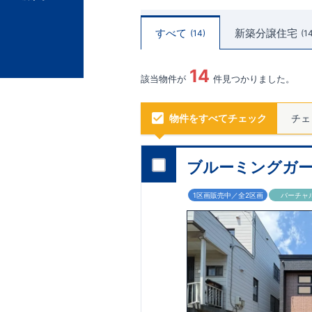
すべて
新築分譲住宅
14
1
14
該当物件が
件見つかりました。
物件をすべてチェック
チェ
ブルーミングガー
1区画販売中／全2区画
バーチャ