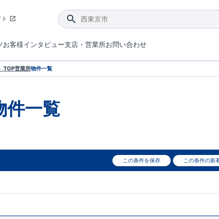
イト
ツ
お客様インタビュー
支店・営業所
お問い合わせ
てダメージを抑える制震技術。
4分野6項目で最高等級を取得！
ブルーミングガーデンは選ばれています。
件があったら行ってみよう！
ブルーミングガーデンは全棟で断熱等性能等級の「5」以上を標準取得しています。
東栄住宅では、地盤に特化した造成部門を社内に設置しお客様が安心して暮らせる土地をご提供するために、様々な取り組みを行っています。
声を大きくしてお伝えすることではないけど、実際に住んでみるとわかってくる。ブルーミングガーデンがこだわる「暮らしやすさ」を少しだけご紹介。
住宅にまつわるコラム。エリアから、キーワードから検索ができます。
室内空間を快適に保つ断熱性能
｢良い家を作って、きちんと手入れをして、長く大切に使う｣ことを目的とした、国が定めた7つの技術基準をクリ
ここまでやって低価格。コストパフォー
東栄住宅の特徴のひとつが自社一貫体制。土地の仕入れからお客様のご入居まで、東栄住宅のスタッフが携わっています。
東栄住宅の『分譲住宅』、『注文住宅』をご紹介いただくことでご紹介者様・ご成約いただいたお客様双方に特典をお贈りします。
TOP
営業所
物件一覧
物件一覧
この条件を保存
この条件の新