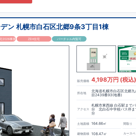
デン 札幌市白石区北郷9条3丁目1棟
2026事業
ZEH住宅
バーチャル内覧可
4,198万円 (税込
販売価格
北海道札幌市白石区北郷九
所在地
目2439番93(地番)
札幌市東西線 白石駅までバ
分 北白石中学校バス停ま
アクセス
分
164.66㎡
土地面積
間取り
108.47㎡
カースペ
建物面積