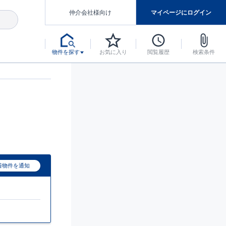
仲介会社様向け
マイページにログイン
物件を探す
お気に入り
閲覧履歴
検索条件
アした認定住宅です。
マンスには自信があります。
デザインテイストごとにサブブランドを開設し、意匠性の高い住宅を、よりわかりやすく、手の届きやすい形でご提案していきます。
東栄住宅では、お引渡し後最大10回の無料定期点検と最大60年間の品質保証を実施しています。
当サイトについて、ブルーミングガーデンシリーズに関して、東栄ホームサービス株式会社について。
デザインで、分譲住宅を変えていく。
着物件を通知