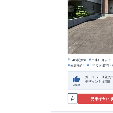
24時間換気
土地40坪以上
耐震等級3
LED照明(玄関
カースペース並列2
デザインを採用!!
Good!
見学予約・