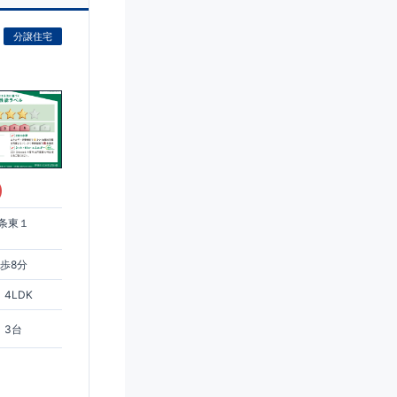
分譲住宅
)
条東１
歩8分
4LDK
3台