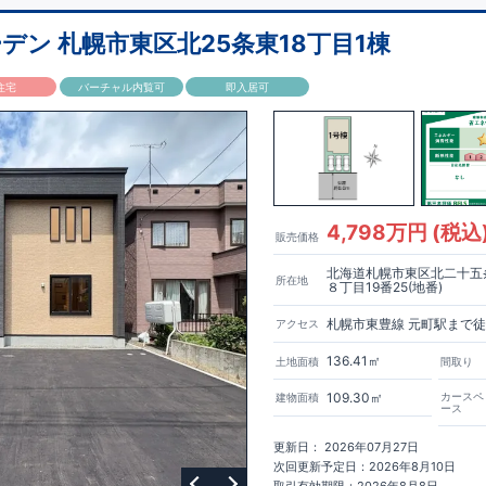
ン 札幌市東区北25条東18丁目1棟
住宅
バーチャル内覧可
即入居可
4,798万円 (税込
販売価格
北海道札幌市東区北二十五
所在地
８丁目19番25(地番)
札幌市東豊線 元町駅まで徒
アクセス
136.41㎡
土地面積
間取り
109.30㎡
カースペ
建物面積
ース
更新日： 2026年07月27日
次回更新予定日：2026年8月10日