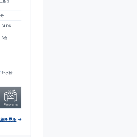
三条１
8分
3LDK
3台
外水栓
詳細を見る