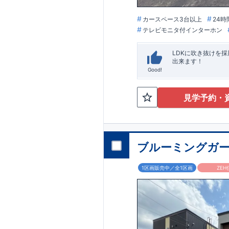
カースペース3台以上
24時
テレビモニタ付インターホン
LDKに吹き抜けを
出来ます！
Good!
見学予約・
ブルーミングガー
1区画販売中／全1区画
ZEH