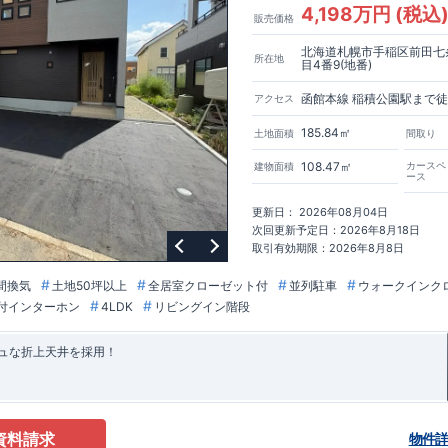
4,198万円 (税込
販売価格
北海道札幌市手稲区前田七
所在地
目4番9(地番)
函館本線 稲積公園駅まで徒
アクセス
185.84㎡
土地面積
間取り
108.47㎡
カースペ
建物面積
ース
更新日： 2026年08月04日
次回更新予定日：2026年8月18日
取引有効期限：2026年8月8日
間換気
土地50坪以上
全居室クローゼット付
並列駐車
ウォークインク
付インターホン
4LDK
リビングイン階段
シュな折上天井を採用！
資料請求
物件