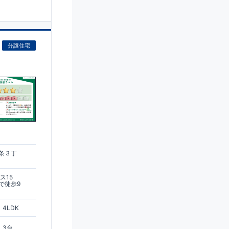
分譲住宅
)
条３丁
ス15
で徒歩9
4LDK
3台