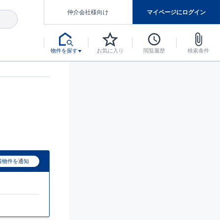
仲介会社様向け
マイページにログイン
物件を探す
お気に入り
閲覧履歴
検索条件
アした認定住宅です。
マンスには自信があります。
デザインテイストごとにサブブランドを開設し、意匠性の高い住宅を、よりわかりやすく、手の届きやすい形でご提案していきます。
東栄住宅では、お引渡し後最大10回の無料定期点検と最大60年間の品質保証を実施しています。
当サイトについて、ブルーミングガーデンシリーズに関して、東栄ホームサービス株式会社について。
デザインで、分譲住宅を変えていく。
着物件を通知