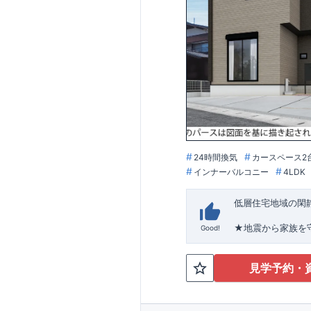
「自社一貫体制」
(↑各赤枠クリック
お気軽にお問い合
24時間換気
カースペース2
インナーバルコニー
4LDK
低層住宅地域の閑
★
地震から家族を
Good!
す！
スマートフォンで
​
・2台駐車可能なス
blooming.com/bu
ンナーバルコニー
見学予約・
設】 横代小学校
横代中学校・・
あさひ保育園・