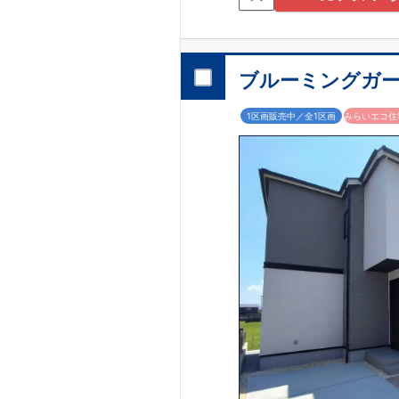
吉田小学校・・
水巻南中学校・
750m
(徒歩 10分)
​
水巻幼稚園・・
【買い物施設】 
ブルーミングガー
ドラッグストア
​
ラ・ムー水巻
1区画販売中／全1区画
みらいエコ住宅
スーパービバホ
【その他
楠本内科医院
水巻吉田郵便
​
東栄住宅の
「ブル
国の定めた厳しい
「長期優良住宅」
地震に対する耐震
最長60年間の
「
ア
「自社一貫体制」
(↑各赤枠クリック
お気軽にお問い合