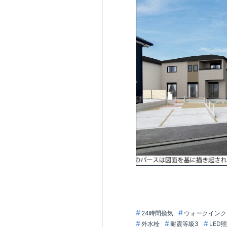
沼本町病院
小倉沼南郵便
東栄住宅の
「ブル
国の定めた厳しい
「長期優良住宅」
地震に対する耐震
最長60年間の
「
ア
「自社一貫体制」
(↑各赤枠クリック
お気軽にお問い合
24時間換気
ウォークインク
外水栓
耐震等級3
LED