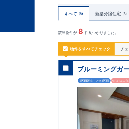
すべて
新築分譲住宅
8
8
8
該当物件が
件見つかりました。
物件をすべてチェック
チェ
ブルーミングガー
3区画販売中／全3区画
みらいエコ住宅