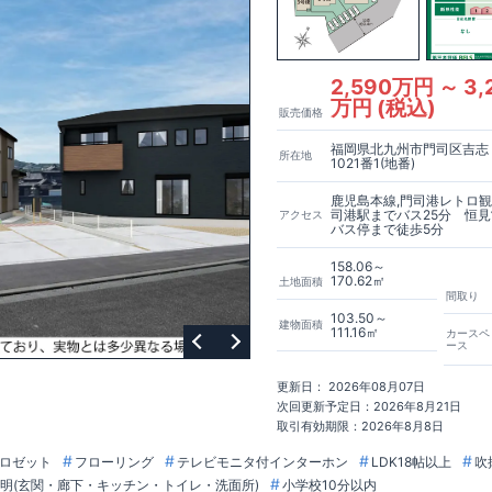
・
・
・
・
・
・
・
・
約 350m
(徒歩 5分)
局・
・
・
・・
・
約 500m
(徒歩 7分)
ーミングガーデン」
は
基準を満たした
2,590万円 ～ 3,
ですので 税制面での優遇が受けられ、メリットも多いです!
万円 (税込)
販売価格
性も最も高いレベルの
「耐震等級3」
を取得!
フターサービス
」
もありますので、 サポート体制もお任せください!
福岡県北九州市門司区吉志
所在地
だからこそ可能な高品質・高性能でありながら お求めやすい価格を実現!
1021番1(地番)
で詳細がご覧になれます!)
​
わせください!
東栄住宅 北九州営業所
​
☆☆☆093-562-7340☆☆☆
鹿児島本線,門司港レトロ観
司港駅までバス25分 恒
アクセス
バス停まで徒歩5分
158.06～
170.62㎡
土地面積
間取り
103.50～
建物面積
111.16㎡
カースペ
ース
更新日： 2026年08月07日
次回更新予定日：2026年8月21日
取引有効期限：2026年8月8日
ロゼット
フローリング
テレビモニタ付インターホン
LDK18帖以上
吹
照明(玄関・廊下・キッチン・トイレ・洗面所)
小学校10分以内