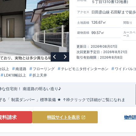
だからこそ可能な高品質・高性能でありながら お求めやすい価格を実現!
５丁目1310番12(地番)
で詳細がご覧になれます!)
​
わせください!
東栄住宅 北九州営業所
☆☆☆093-562-7340☆☆☆
日田彦山線 石田駅まで徒歩
アクセス
126.67㎡
土地面積
間取り
99.57㎡
カースペ
建物面積
ース
更新日： 2026年08月07日
次回更新予定日：2026年8月21日
取引有効期限：2026年8月8日
台以上
南道路
フローリング
テレビモニタ付インターホン
ワイドバル
LDK18帖以上
折上天井
静な住宅街！
南道路の明るい造り♪
守る
「
制震ダンパー
」
標準装備
★
↑枠クリックで詳細がご覧になれま
見やすい特設サイトはこちら
https://www.e-
ペース!
kken/84475014/
・開放感のある勾配天井採用! ・天気を気にせず洗濯物が干せるイ
♪
周辺環境
★★
周辺施設が充実!毎日のお買い物にも便利!!
★★
【教育施
資料請求
特設サイト
を表示
物件
・・・
・
・
・
約 700m
(徒歩 9分)
・・・
・
約 500m
(徒歩 7分)
・
・
・
・
約 650m(徒歩 9分)