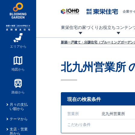
企業サ
東栄住宅の家づくり
お役立ちコンテン
地震に強い東栄住宅！ブルーミングガーデンは全棟住宅性能評価最高等級を取得！
「暮らしを豊かに」「帰ってきたくなる家」「お家時間を充実させたい」その想いから自社の設計士がお客様のニーズを反映した住み心地の良い新たな仕様を定期的にお届けしていきます。
設計から完成まで、国が定めた第三者機関が住宅性能を評価します
不動産（新築一戸建て・土地・条件付売地）購入は、各種手続きや見慣れない言葉などがたくさんあります。そんな不安もスッキリ解消！
東栄住宅に関する大切なキーワードの意味を一覧から見ることができます。
自社設計士考案の新仕様プロジェクト始動！
揺れに耐えるだけではなく、揺れ自体を低減し
ブルーミングガーデンは全棟住宅性能表示制度
家づくりのプロである業者さん、内情を知り尽くした東栄住宅の社員にも
現地見学するとメリットいっぱい！気になる物
家づくりのプロにも選ばれています
もっと暮らし快適プロジェクト
新築一戸建て・分譲住宅（ブルーミングガーデン）
エリアから
北九州営業所
地図から
路線から
現在の検索条件
月々の支払
い額から
営業所
北九州営業所
テーマから
こだわり条件
支店・営業
所から