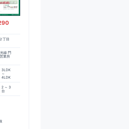
290
２丁目
光線 門
見営業所
3LDK
～
4LDK
2 ～ 3
台
抜