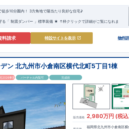
で徒歩10分圏内！
3方角地で陽当たり良好な住宅♪
守る
「
制震ダンパー
」
標準装備
★
↑枠クリックで詳細がご覧になれま
見やすい特設サイトはこちら
https://www.e-
用! ・開放感のあるリビング吹抜! ・天気を気にせず洗濯物が干せる室内
kken/84475013/
環境
★★
周辺施設が充実!毎日のお買い物にも便利!!
★★
【教育施設】
資料請求
特設サイト
を表示
物件
・・・
約 400m
(徒歩 5分)
・・・・
約 650m
(徒歩 9分)
ひなた保育園・・
・
・
・
約 37m
(徒歩 1
園・・
・
・
約3,500m(徒歩 44分)
 セブンイレブン門司吉志2丁目店
・
・
約 130m
(徒歩 2分)
デン 北九州市小倉南区横代北町5丁目1棟
恒見
・・
・・・
・
・
・
・
・
約 450m
(徒歩 6分)
沼新町店
・
・
・
・
・
・
・
約3,500m(徒歩 44分)
2026事業
バーチャル内覧可
完成前
 下吉志西公園・・・約 160m(徒歩 2分) 恒見郵便局・
・
・
・
分)
・
・
・
・
約 600m(徒歩 8分)
ーミングガーデン」
は
基準を満たした
ですので 税制面での優遇が受けられ、メリットも多いです!
2,980万円 (税込
販売価格
性も最も高いレベルの
「耐震等級3」
を取得!
フターサービス
」
もありますので、 サポート体制もお任せください!
福岡県北九州市小倉南区横
所在地