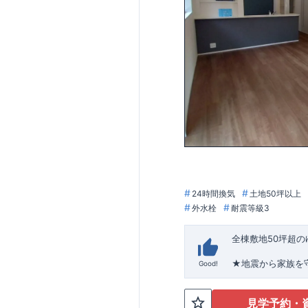
24時間換気
土地50坪以上
外水栓
耐震等級3
全棟敷地50坪超
★
地震から家族を
Good!
す！
スマートフォンで
・2台駐車可能なス
https://www.e-b
室内物干し完備♪
見学予約・