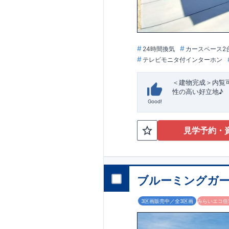
24時間換気
カースペース2
テレビモニタ付インターホン
＜建物完成＞内覧
性の高い好立地♪
Good!
★
スマートフォンで
地震から家族を
す！
blooming.com/bu
​
・2台駐車可能なス
見学予約・
るインナーバルコ
施設】 沼小学
沼中学校・・
おりーぶ小倉南
お宮の里幼稚
ブルーミングガー
【買い物施設】 
ゆめマート曽
3区画販売中／全3区画
みらいエコ住宅
ラ・ムー小倉
ローソン小倉沼
【その他