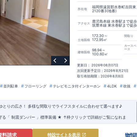
福岡県遠賀郡水巻町吉田東
所在地
2120番3(地番)
鹿児島本線 水巻駅まで徒歩
アクセス
筑豊本線 東水巻駅まで徒歩
172.30～
間取り
172.95㎡
土地面積
カースペ
ース
98.94～
建物面積
100.60㎡
更新日： 2026年08月07日
次回更新予定日：2026年8月21日
取引有効期限：2026年8月8日
並列駐車
フローリング
テレビモニタ付インターホン
4LDK
吹抜
のゆとりの広さ！
多様な間取りでライフスタイルに合わせて選べます♪
守る
「
制震ダンパー
」
標準装備
★
↑枠クリックで詳細がご覧になれま
見やすい特設サイトはこちら
ペース! ・明るく開放感のある吹抜採用! ・天気を気にせず洗濯物が干せる
looming.com/bukken/84475010/
周辺環境
★★
周辺施設が充実!毎日のお買い物にも便利!!
★★
【教育施設】
資料請求
特設サイト
を表示
物件