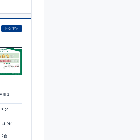
分譲住宅
)
南町１
ス20分
4LDK
2台