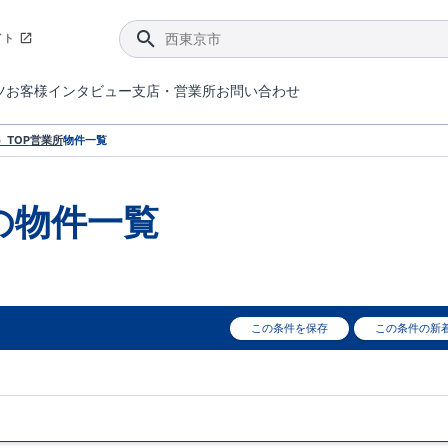
イト
ツ
お客様インタビュー
支店・営業所
お問い合わせ
てダメージを抑える制震技術。
4分野6項目で最高等級を取得！
ブルーミングガーデンは選ばれています。
件があったら行ってみよう！
ブルーミングガーデンは全棟で断熱等性能等級の「5」以上を標準取得しています。
東栄住宅では、地盤に特化した造成部門を社内に設置しお客様が安心して暮らせる土地をご提供するために、様々な取り組みを行っています。
声を大きくしてお伝えすることではないけど、実際に住んでみるとわかってくる。ブルーミングガーデンがこだわる「暮らしやすさ」を少しだけご紹介。
住宅にまつわるコラム。エリアから、キーワードから検索ができます。
室内空間を快適に保つ断熱性能
｢良い家を作って、きちんと手入れをして、長く大切に使う｣ことを目的とした、国が定めた7つの技術基準をクリ
ここまでやって低価格。コストパフォー
東栄住宅の特徴のひとつが自社一貫体制。土地の仕入れからお客様のご入居まで、東栄住宅のスタッフが携わっています。
東栄住宅の『分譲住宅』、『注文住宅』をご紹介いただくことでご紹介者様・ご成約いただいたお客様双方に特典をお贈りします。
TOP
営業所
物件一覧
の物件一覧
この条件を保存
この条件の新