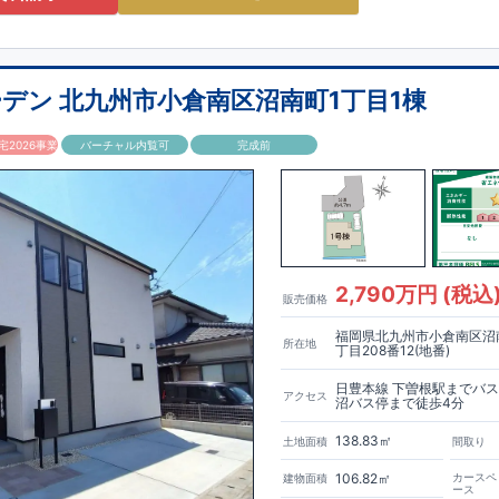
・・・・・
・
約 850m
(徒歩
11分
)
・・・・・・
約1,000m(徒歩 13分)
水巻吉田保育園・・
・・
・
・
約
・
・
・・
・
・
約1,700m(徒歩 22分)
ローソン水巻吉田西三丁目店
・・
・
約 650m
(徒歩 9分)
デン 北九州市小倉南区沼南町1丁目1棟
モリ水巻店
・・
・・
約 800m
(徒歩 10分)
店
・
・・
・・
・
・
・
・
約1,700m(徒歩 22分)
2026事業
バーチャル内覧可
完成前
ーム東水巻店
・
・
・
約2,000m(徒歩 25分)
の施設】 河守公園・
・・
・
・
・
・約 130m(徒歩 2分)
・
・
・
・
・
約 500m(徒歩 7分)
局・・
・
・
約 850m(
徒歩 11分
)
ーミングガーデン」
は
基準を満たした
ですので 税制面での優遇が受けられ、メリットも多いです!
2,790万円 (税込
販売価格
性も最も高いレベルの
「耐震等級3」
を取得!
フターサービス
」
もありますので、 サポート体制もお任せください!
福岡県北九州市小倉南区沼
所在地
だからこそ可能な高品質・高性能でありながら お求めやすい価格を実現!
丁目208番12(地番)
で詳細がご覧になれます!)
​
わせください!
東栄住宅 北九州営業所
☆☆☆093-562-7340☆☆☆
日豊本線 下曽根駅までバ
アクセス
沼バス停まで徒歩4分
138.83㎡
土地面積
間取り
106.82㎡
カースペ
建物面積
ース