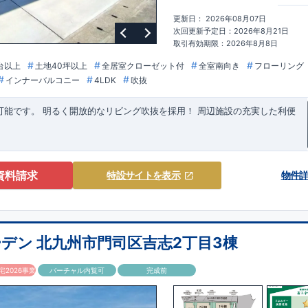
更新日： 2026年08月07日
次回更新予定日：2026年8月21日
取引有効期限：2026年8月8日
台以上
土地40坪以上
全居室クローゼット付
全室南向き
フローリング
インナーバルコニー
4LDK
吹抜
可能です。
​
明るく開放的なリビング吹抜を採用！
周辺施設の充実した利便
見やすい特設サイトはこちら
守る
「
制震ダンパー
」
標準装備
https://www.e-
★
↑枠クリックで詳細がご覧になれま
kken/84475012/
ペース!
・開放感のあるリビング吹抜採用! ・天気を気にせず洗濯物が干せ
資料請求
特設サイト
を表示
物件
ニー♪
周辺環境
★★
周辺施設が充実!毎日のお買い物にも便利!!
★★
【教育
校・・・
・
・
・
・
・
・
約 750m
(徒歩 10分)
・・・
・
・
・
・
約1,200m(徒歩 15分)
保育園・・
・
約 350m(徒歩 5分)
園・・・
・
・
・
約1,000m(徒歩 13分)
デン 北九州市門司区吉志2丁目3棟
ドラッグストアコスモス沼南店
・
・
約 110m
(徒歩 2分)
根
・
・
・
・
・
・
・
・
・
約 400m
(徒歩 5分)
2026事業
バーチャル内覧可
完成前
沼店・
・
・
・
・
・
・
・
約 650m
(徒歩 9分)
本町一丁目店
・
・
・
約 650m
(徒歩 9分)
の施設】 沼南町一丁目公園・
・
・
・
・
約 75m(徒歩 1分)