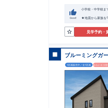
小学校・中学校ま
★
地震から家族を
Good!
す！
スマートフォンで
・全棟オール電化採
blooming.com/bu
物干し完備♪
周辺
見学予約・
松ヶ江南小学校・
松ヶ江
中学校・
分)
あけぼの幼稚
【買い物施設】
ブルーミングガー
ゆめマート
​
サンドラッグ
1区画販売中／全1区画
みらいエコ住宅
【その他の施設】
約 350m(徒歩 5
成田医院・
​
東栄住宅の
「ブル
国の定めた厳しい
「長期優良住宅」
地震に対する耐震
最長60年間の
「
ア