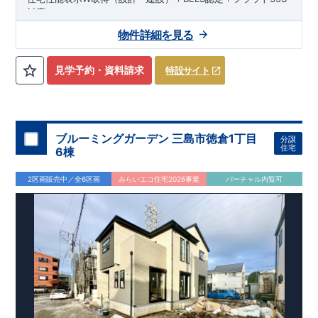
■--■--■--■--■--■--■--■
対応！
スマートフォンで見やすい特設サイトはこちら
◆アクセス◆
物件詳細を見る
https://www.e-blooming.com/bukken/79075022/
JR御殿場線「御殿場」駅まで徒歩19分
◆物件周辺環境◆
教育施設
見学予約・資料請求
特設サイト
玉穂第一保育園 約594m（徒歩8分）
森之腰幼稚園 約923m（徒歩12分）
原里中学校 約1,100m（徒歩14分）
朝日小学校 約1,700m（徒歩22分）
ブルーミングガーデン 三島市徳倉1丁目
分譲
買い物施設
住宅
6棟
Aoki御殿場店 約347m（徒歩5分）
セブンイレブン御殿場川島田店 約534m（徒歩7分）
2区画販売中／全6区画
みらいエコ住宅2026事業
バーチャル内覧可
ファーマライズ薬局ぐみ沢店 約628m（徒歩8分）
その他施設
あざみはら歯科医院 約325m（徒歩5分）
沼津信用金庫御殿場西支店 約424m（徒歩6分）
御殿場森之腰郵便局 約1,100m（徒歩14分）
◆この物件の魅力◆
◎
便利で暮らしやすい環境
駅徒歩圏内で生活施設も充実。子育て世代も安心の教育・医
療環境が整っています。
◎
快適な住空間