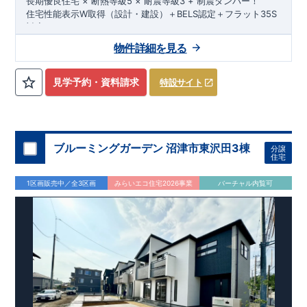
長期優良住宅 × 断熱等級5 × 耐震等級3 + 制震ダンパー！
三島営業所直通: 0120-1081-15
住宅性能表示W取得（設計・建設）＋BELS認定＋フラット35S
■--■--■--■--■--■--■--■
対応！
スマートフォンで見やすい特設サイトはこちら
物件詳細を見る
https://www.e-blooming.com/bukken/79075019/
◇ アクセス ◇
伊豆箱根鉄道駿豆線「伊豆長岡」駅まで徒歩7分
見学予約・資料請求
特設サイト
◇ 物件周辺環境 ◇
教育施設
ちとせ保育園 約945m（徒歩12分）
共和幼稚園 約1,200m（徒歩15分）
韮山南小学校 約1,200m（徒歩15分）
ブルーミングガーデン 沼津市東沢田3棟
分譲
韮山中学校 約2,100m（徒歩27分）
住宅
買い物施設
ファミリーマート韮山中條店 約176m（徒歩3分）
1区画販売中／全3区画
みらいエコ住宅2026事業
バーチャル内覧可
ウエルシア伊豆長岡駅前店 約692m（徒歩9分）
マックスバリュ伊豆長岡店 約1,200 m（徒歩15分）
その他施設
三島信用金庫韮山支店 約418m（徒歩6分）
杉本医院 約497m（徒歩7分）
伊豆長岡駅前郵便局 約655m（徒歩9分）
◇ この物件の魅力 ◇
開放感あふれる住空間