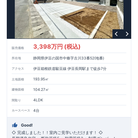
■ 1邸1邸異なる魅力が詰まった『新築戸建』！
■ 『折上天井』で開放感溢れるリビング！
■ 『対面式キッチン』で家族の会話が弾む！
■ 『食器洗浄乾燥機』など機能的な設備！
■ 『豊富な収納スペース』を標準搭載！
◇ ブルーミングガーデンのこだわり ◇
【 全棟自社一貫体制 】
設計・施工・営業が一貫。不要な中間マージンを抑え、コスト
3,398万円 (税込)
ダウンを実現。
販売価格
【 耐震等級3取得 】
静岡県伊豆の国市中條字古川33番52(地番)
所在地
ランク「3」を取得。建築基準法の1.5倍の耐震力。
【 住宅性能評価ダブル取得 】
伊豆箱根鉄道駿豆線 伊豆長岡駅まで徒歩7分
アクセス
設計段階・建設段階で第三者機関による検査を実施し、品質を
保証。
193.95㎡
土地面積
【 長期優良住宅 】
長期にわたる安心・快適な住まいを実現する住宅です。税制優
104.27㎡
建物面積
遇や中古市場での有利性も兼ね備えています。
4LDK
間取り
【 充実のアフターサポート 】
お引渡し後、最大4回の無料点検と最長60年保証。グループ会
4台
カースペース
社が責任を持って対応。
■--■--■--■--■--■--■--■
現地案内 予約受付中！ 【先着販売】
Good!
まずはお気軽にお問合せください。
◇ 完成しました！！室内ご見学いただけます！ ◇
資料請求・お電話どちらも可能です。