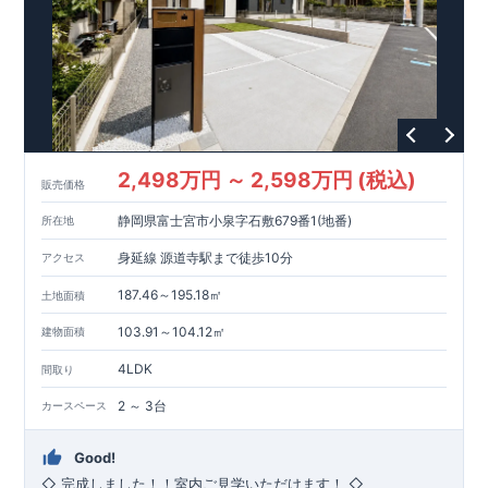
2,498万円 ～ 2,598万円 (税込)
販売価格
静岡県富士宮市小泉字石敷679番1(地番)
所在地
身延線 源道寺駅まで徒歩10分
アクセス
187.46～195.18㎡
土地面積
103.91～104.12㎡
建物面積
4LDK
間取り
2 ～ 3台
カースペース
Good!
◇ 完成しました！！室内ご見学いただけます！ ◇