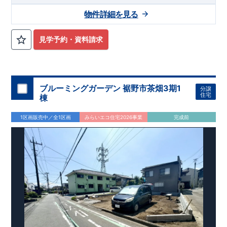
現地案内 予約受付中！
まずはお気軽にお問合せください。
物件詳細を見る
資料請求・お電話どちらも可能です。
三島営業所直通: 0120-1081-15
見学予約・資料請求
■‐■‐■‐■‐■‐■‐■‐■
ブルーミングガーデン 裾野市茶畑3期1
分譲
住宅
棟
1区画販売中／全1区画
みらいエコ住宅2026事業
完成前