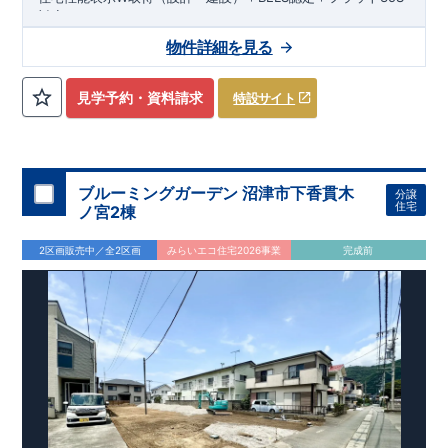
ご興味をお持ちいただけましたら、
対応！
どうぞお気軽にお問い合わせください。
◇ アクセス ◇
物件詳細を見る
資料請求・お電話いずれも可能です。
東海新幹線、JR東海道本線、伊豆箱根鉄道駿豆線「三島」駅ま
三島営業所直通: 0120-1081-15
で徒歩24分
■--■--■--■--■--■--■--■--■--■
◇ 物件周辺環境 ◇
見学予約・資料請求
特設サイト
【 教育施設 】
スマートフォンで見やすい特設サイトはこちら
徳倉幼稚園 約119m（徒歩2分）
https://www.e-blooming.com/bukken/79075024/
北上保育園 約287m（徒歩4分）
徳倉小学校 約290m（徒歩4分）
北上中学校 約2,000m（徒歩25分）
ブルーミングガーデン 沼津市下香貫木
分譲
住宅
ノ宮2棟
【 買い物施設 】
ウエルシア三島徳倉店 約229m（徒歩3分）
2区画販売中／全2区画
みらいエコ住宅2026事業
完成前
ファミリーマート三島幸原店 約543m（徒歩7分）
ユーコープ桜づつみ店 約1,100m（徒歩14分）
【 その他施設 】
桜井内科クリニック 約402m（徒歩6分）
JAふじ伊豆北上 約467m（徒歩6分）
三島幸原郵便局 約686m（徒歩9分）
◇ この物件の魅力 ◇
■ 1邸1邸異なる魅力が詰まった『新築戸建』！
■ 『対面式キッチン』で家族の会話が弾む！
■ 『食器洗浄乾燥機』など機能的な設備！