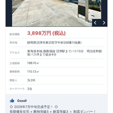
制震ダンパーと長期優良住宅仕様により、安心で快適な住まい
を実現。ゆとりある設計で家族みんなが快適に過ごせます。
駅近で利便性良好
伊豆長岡駅まで徒歩圏内で、スーパーや医療機関も近く、毎日
の生活が便利です。
◇ ブルーミングガーデンのこだわり ◇
3,898万円 (税込)
販売価格
全棟自社一貫体制
設計・施工・営業を一貫管理。不要な中間マージンを省き、高
静岡県沼津市東沢田字中村268番1(地番)
所在地
品質とコスト効率を両立。
耐震等級3取得
東海道本線,御殿場線 沼津駅までバス13分 明治史料館
アクセス
前バス停まで徒歩4分
建築基準法の1.5倍の耐震力を確保。災害時も安心して暮らせる
住宅です。
188.10㎡
土地面積
住宅性能評価ダブル取得
設計段階・建設段階で第三者機関による検査を実施。住宅の性
110.13㎡
建物面積
能と品質の信頼性を保証します。
長期優良住宅
3LDK
間取り
長期にわたる安心・快適な住まいを実現する住宅です。税制優
遇や中古市場での有利性も兼ね備えています。
3台
カースペース
充実のアフターサポート
お引渡し後、最大4回の無料点検と60年保証。グループ会社が
Good!
責任を持って長期にわたりサポートいたします。
◇ 2026年7月中旬完成予定！ ◇
長期優良住宅 × 断熱等級5 × 耐震等級3 ＋ 制震ダンパー！
​■--■--■--■--■--■--■--■--■--■--■