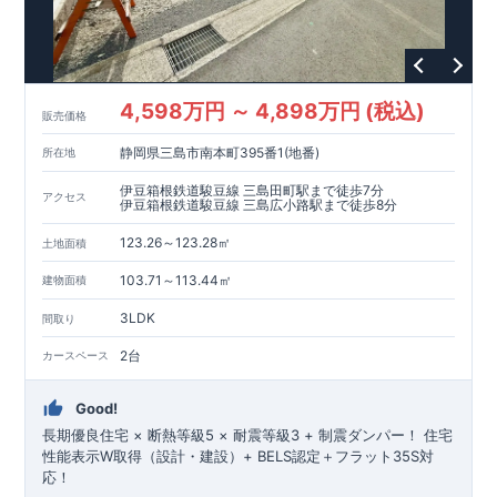
仕様が異なります）
■ 家事効率を高める食器洗浄乾燥機・浴室暖房換気乾燥機・室
内物干しを標準装備
■ カースペースは3台駐車可能。ご家族で複数台所有の方や来
客時にも便利です
4,598万円 ～ 4,898万円 (税込)
販売価格
■ ローソンまで徒歩5分、ドラッグストアやスーパーも徒歩圏
内。毎日のお買い物に便利な住環境です
静岡県三島市南本町395番1(地番)
所在地
◇ ブルーミングガーデンのこだわり ◇
【 全棟自社一貫体制 】
伊豆箱根鉄道駿豆線 三島田町駅まで徒歩7分
アクセス
伊豆箱根鉄道駿豆線 三島広小路駅まで徒歩8分
設計・施工・営業が一貫。不要な中間マージンを抑え、コスト
ダウンを実現。
123.26～123.28㎡
土地面積
【 耐震等級3取得 】
ランク「3」を取得。建築基準法の1.5倍の耐震力。
103.71～113.44㎡
建物面積
【 住宅性能評価ダブル取得 】
設計段階・建設段階で第三者機関による検査を実施し、品質を
3LDK
間取り
保証。
【 長期優良住宅 】
2台
カースペース
長期にわたる安心・快適な住まいを実現する住宅です。税制優
遇や中古市場での有利性も兼ね備えています。
Good!
【 充実のアフターサポート 】
長期優良住宅 × 断熱等級5 × 耐震等級3 + 制震ダンパー！ 住宅
お引渡し後、最大4回の無料点検と最長60年保証。グループ会
性能表示W取得（設計・建設）+ BELS認定＋フラット35S対
社が責任を持って対応。
応！
■‐■‐■‐■‐■‐■‐■‐■