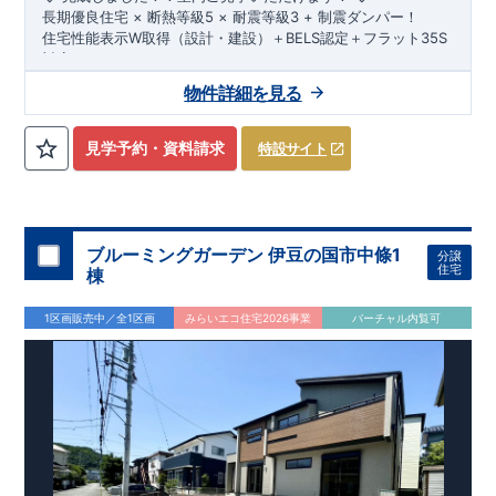
​​長期優良住宅 × 断熱等級5 × 耐震等級3 + 制震ダンパー！
​住宅性能表示W取得（設計・建設）＋BELS認定＋フラット35S
対応！
物件詳細を見る
​◇ アクセス ◇
JR身延線「源道寺」駅まで徒歩10分
◇ 物件周辺環境 ◇
見学予約・資料請求
特設サイト
【 教育施設 】
天間幼稚園 約1,700m（徒歩22分）
富士根保育園 約476m（徒歩6分）
富士根南小学校 約1,200m（徒歩15分）
富士根南中学校 約949m（徒歩12分）
ブルーミングガーデン 伊豆の国市中條1
分譲
住宅
棟
【 買い物施設 】
マックスバリュ富士宮若宮店 約745m（徒歩10分）
1区画販売中／全1区画
みらいエコ住宅2026事業
バーチャル内覧可
ファミリーマート富士宮若宮店 約760m（徒歩10分）
ドラッグストアコスモス富士宮小泉店 約1,300m（徒歩17分）
【その他施設】
富士宮小泉簡易郵便局 約224m（徒歩3分）
ＪＡふじ伊豆富士根 約567m（徒歩8分）
佐野医院（内科） 約730m（徒歩10分）
◇ この物件の魅力 ◇