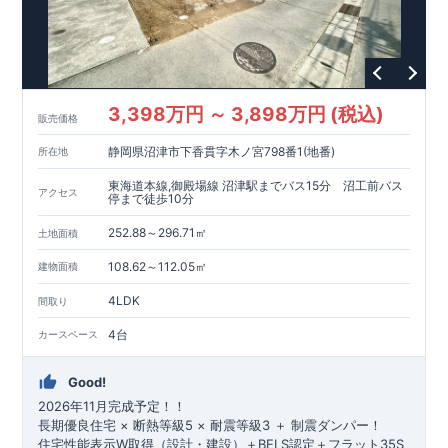
■ 『豊富な収納スペース』を標準搭載！
◇ ブルーミングガーデンのこだわり ◇
【 全棟自社一貫体制 】
設計・施工・営業が一貫。不要な中間マージンを抑え、コスト
ダウンを実現。
【 耐震等級3取得 】
3,398万円 ～ 3,898万円 (税込)
ランク「3」を取得。建築基準法の1.5倍の耐震力。
販売価格
【 住宅性能評価ダブル取得 】
静岡県沼津市下香貫字木ノ宮798番1(地番)
所在地
設計段階・建設段階で第三者機関による検査を実施し、品質を
保証。
東海道本線,御殿場線 沼津駅までバス15分 沼工前バス
アクセス
【 長期優良住宅 】
停まで徒歩10分
長期にわたる安心・快適な住まいを実現する住宅です。税制優
252.88～296.71㎡
遇や中古市場での有利性も兼ね備えています。
土地面積
【 充実のアフターサポート 】
108.62～112.05㎡
建物面積
お引渡し後、4回の無料点検と最長60年保証。グループ会社が
責任を持って対応。
4LDK
間取り
【 先着販売 】
ご興味をお持ちいただけましたら、
4台
カースペース
どうぞお気軽にお問い合わせください。
資料請求・お電話いずれも可能です。
Good!
三島営業所直通: 0120-1081-15
スマートフォンで見やすい特設サイトはこちら
2026年11月完成予定！！
https://www.e-blooming.com/bukken/79075015/
長期優良住宅 × 断熱等級5 × 耐震等級3 ＋ 制震ダンパー！
住宅性能表示W取得（設計・建設）＋BELS認定＋フラット35S