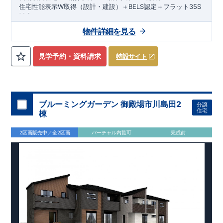
住宅性能表示W取得（設計・建設）＋BELS認定＋フラット35S
現地案内​ 予約受付中！【先行販売】
対応！
​まずはお気軽にお問い合わせください。
◇ アクセス ◇
​資料請求・お電話どちらでも可能です。
物件詳細を見る
JR東海道本線、JR御殿場線「沼津」駅までバス13分
​三島営業所直通：0120-1081-15
バス停「明治史料館前」まで徒歩4分
​​■--■--■--■--■--■--■--■--■--■--■
◇ 物件周辺環境 ◇
スマートフォンで見やすい特設サイトはこちら
見学予約・資料請求
特設サイト
【 教育施設 】
https://www.e-blooming.com/bukken/79075020/
沼津あすなろ幼稚園 約1,600m（徒歩20分）
いずみ保育園 約918m（徒歩12分）
沢田小学校 約1,100m（徒歩14分）
金岡中学校 約1,600m（徒歩20分）
ブルーミングガーデン 御殿場市川島田2
分譲
住宅
棟
【 買い物施設 】
クリエイトSD沼津東熊堂店 約765m（徒歩10分）
2区画販売中／全2区画
バーチャル内覧可
完成前
ユーコープミオクチーナ新沢田店 約880m（徒歩11分）
セブンイレブン沼津熊堂店 約1,100m（徒歩14分）
【 その他施設 】
JAふじ伊豆金岡 約459m（徒歩6分）
まや歯科医院 約513m（徒歩7分）
沼津郵便局 約1,300m（徒歩17分）
◇ この物件の魅力 ◇
■ 1邸1邸異なる魅力が詰まった『新築戸建』！