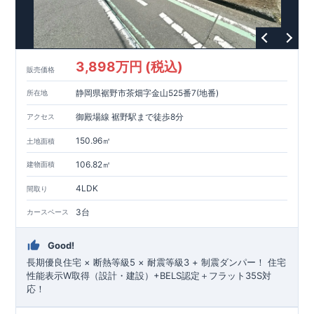
3,898万円 (税込)
販売価格
静岡県裾野市茶畑字金山525番7(地番)
所在地
御殿場線 裾野駅まで徒歩8分
アクセス
150.96㎡
土地面積
106.82㎡
建物面積
4LDK
間取り
3台
カースペース
Good!
長期優良住宅 × 断熱等級5 × 耐震等級3 + 制震ダンパー！ 住宅
性能表示W取得（設計・建設）+BELS認定＋フラット35S対
応！