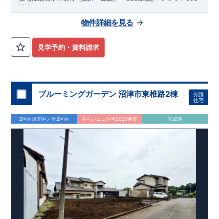
対応！
◆アクセス◆
物件詳細を見る
JR東海道本線・JR御殿場線「沼津」駅までバス15分！
バス停「沼工前」まで徒歩10分！
◆物件周辺環境◆
見学予約・資料請求
教育施設
しんあい保育園 約1,200m（徒歩15分）
双葉幼稚園 約1,400m（徒歩18分）
香貫小学校 約477m（徒歩6分）
第三中学校 約210m（徒歩3分）
ブルーミングガーデン 沼津市東椎路2棟
分譲
住宅
買い物施設
ローソン沼津下香貫店 約530m（徒歩7分）
2区画販売中／全2区画
みらいエコ住宅2026事業
完成前
マックスバリュ沼津香貫店 約988m（徒歩13分）
ウエルシア沼津下香貫店 約1,100m（徒歩14分）
その他施設
まの心血管クリニック(内科・外科) 約630m（徒歩8分）
清水銀行下香貫支店 約893m（徒歩12分）
沼津下香貫郵便局 約979m（徒歩13分）
◆この物件の魅力◆
◎便利で暮らしやすい環境
駅徒歩圏内で生活施設も充実。子育て世代も安心の教育・医
療環境が整っています。