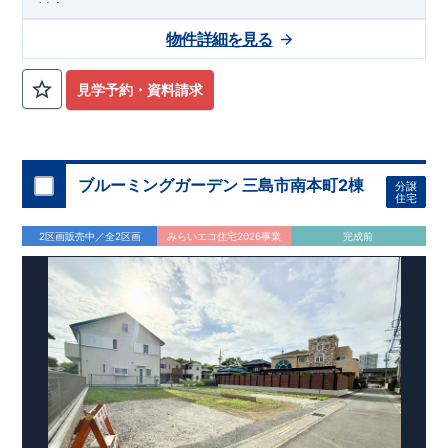
対応！
先着販売！
◇ アクセス ◇
ご興味をお持ちいただけましたら、
物件詳細を見る
JR東海道本線「片浜」駅までバス9分
どうぞお気軽にお問い合わせください。
バス停「火の見下南」まで徒歩8分
資料請求・お電話いずれも可能です。
◇ 物件周辺環境 ◇
三島営業所直通: 0120-1081-15
見学予約・資料請求
【 教育施設 】
■--■--■--■--■--■--■--■--■--■
春の木幼稚園（こども園） 約861m（徒歩11分）
沼津あすなろ幼稚園 約1,100m（徒歩14分）
沼津市立愛鷹小学校 約1,700m（徒歩22分）
沼津市立愛鷹中学校 約2,300m（徒歩29分）
ブルーミングガーデン 三島市南本町2棟
分譲
【 買い物施設 】
住宅
ローソン沼津東椎路北店 約365m（徒歩5分）
クリエイトSD沼津東椎路店 約706m（徒歩9分）
2区画販売中／全2区画
みらいエコ住宅2026事業
完成前
マックスバリュエクスプレス沼津西沢田店 約895m（徒歩12
分）
【 その他施設 】
沼津金岡郵便局 約543m（徒歩7分）
石渡歯科クリニック 約667m（徒歩9分）
沼津信用金庫愛鷹支店 約1,200m（徒歩15分）
◇ この物件の魅力 ◇
■ 全棟4LDK＋ウォークインクローゼットを採用。収納力を確
保した暮らしやすい間取り
■ LDKはゆとりの約17帖。吹抜や折上天井・ポップアップ天井
など、開放感とデザイン性を兼ね備えた空間設計（号棟により