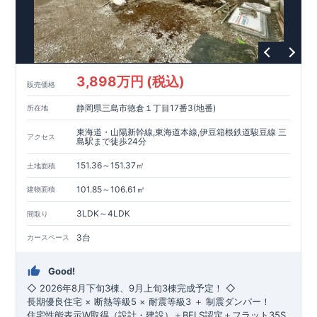
全棟こだわりの間取り設計で、家族みんなが快適に過ごせる
空間を提供。
◆ブルーミングガーデンのこだわり◆
◎
全棟自社一貫体制
⇒設計・施工・営業を一貫管理。
3,898万円 (税込)
不要な中間マージンを省き、高品質とコスト効率を両立。
販売価格
◎
耐震等級3取得
静岡県三島市徳倉１丁目17番3(地番)
所在地
⇒建築基準法の1.5倍の耐震力を確保。
災害時も安心して暮らせる住宅です。
東海道・山陽新幹線,東海道本線,伊豆箱根鉄道駿豆線 三
アクセス
◎
住宅性能評価ダブル取得
島駅まで徒歩24分
⇒設計段階・建設段階で第三者機関による検査を実施。
151.36～151.37㎡
住宅の性能と品質の信頼性を保証します。
土地面積
◎
長期優良住宅
101.85～106.61㎡
建物面積
⇒長期にわたる安心・快適な住まいを実現する住宅です。
税制優遇や中古市場での有利性も兼ね備えています。
3LDK～4LDK
間取り
◎
充実のアフターサポート
⇒お引渡し後、最大4回の無料点検と60年保証。
3台
カースペース
グループ会社が責任を持って長期にわたりサポートいたし
ます。
Good!
現地ご見学はご予約にて承っております。
◇ 2026年8月下旬3棟、9月上旬3棟完成予定！ ◇
■--■--■--■--■--■--■--■--■--■
長期優良住宅 × 断熱等級5 × 耐震等級3 ＋ 制震ダンパー！
先着販売
住宅性能表示W取得（設計・建設）＋BELS認定＋フラット35S