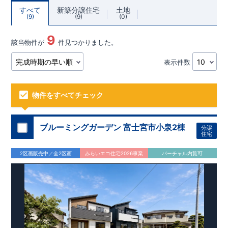
すべて
新築分譲住宅
土地
9
9
0
9
該当物件が
件見つかりました。
表示件数
物件をすべてチェック
ブルーミングガーデン 富士宮市小泉2棟
分譲
住宅
2区画販売中／全2区画
みらいエコ住宅2026事業
バーチャル内覧可