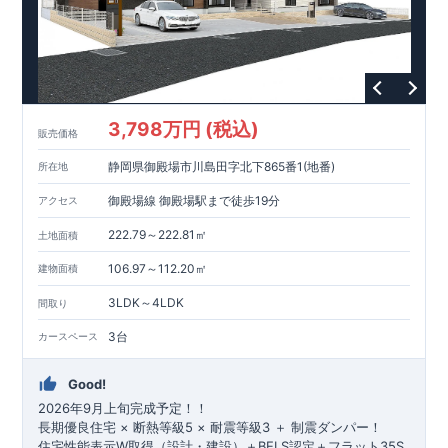
■ 『折上天井』で開放感溢れるリビング！
■ 『対面式キッチン』で家族の会話が弾む！
■ 『食器洗浄乾燥機』など機能的な設備！
■ 『豊富な収納スペース』を標準搭載！
◇ ブルーミングガーデンのこだわり ◇
【 全棟自社一貫体制 】
設計・施工・営業が一貫。不要な中間マージンを抑え、コスト
3,798万円 (税込)
ダウンを実現。
販売価格
【 耐震等級3取得 】
静岡県御殿場市川島田字北下865番1(地番)
所在地
ランク「3」を取得。建築基準法の1.5倍の耐震力。
【 住宅性能評価ダブル取得 】
御殿場線 御殿場駅まで徒歩19分
アクセス
設計段階・建設段階で第三者機関による検査を実施し、品質を
保証。
222.79～222.81㎡
土地面積
【 長期優良住宅 】
長期にわたる安心・快適な住まいを実現する住宅です。税制優
106.97～112.20㎡
建物面積
遇や中古市場での有利性も兼ね備えています。
3LDK～4LDK
間取り
【 充実のアフターサポート 】
お引渡し後、4回の無料点検と最長60年保証。グループ会社が
3台
カースペース
責任を持って対応。
■--■--■--■--■--■--■--■
現地案内 予約受付中！ 【先着販売】
Good!
まずはお気軽にお問合せください。
2026年9月上旬完成予定！！
資料請求・お電話どちらも可能です。
長期優良住宅 × 断熱等級5 × 耐震等級3 ＋ 制震ダンパー！
三島営業所直通: 0120-1081-15
住宅性能表示W取得（設計・建設）＋BELS認定＋フラット35S