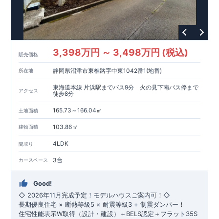
◎快適な住空間
全棟こだわりの間取り設計で、家族みんなが快適に過ごせる
空間を提供。
◆ブルーミングガーデンのこだわり◆
◎全棟自社一貫体制
3,398万円 ～ 3,498万円 (税込)
販売価格
⇒設計・施工・営業を一貫管理。
不要な中間マージンを省き、高品質とコスト効率を両立。
静岡県沼津市東椎路字中東1042番1(地番)
所在地
◎耐震等級3取得
⇒建築基準法の1.5倍の耐震力を確保。
東海道本線 片浜駅までバス9分 火の見下南バス停まで
アクセス
徒歩8分
災害時も安心して暮らせる住宅です。
◎住宅性能評価ダブル取得
165.73～166.04㎡
土地面積
⇒設計段階・建設段階で第三者機関による検査を実施。
住宅の性能と品質の信頼性を保証します。
103.86㎡
建物面積
◎長期優良住宅
⇒長期にわたる安心・快適な住まいを実現する住宅です。
4LDK
間取り
税制優遇や中古市場での有利性も兼ね備えています。
◎充実のアフターサポート
3台
カースペース
⇒お引渡し後、最大4回の無料点検と60年保証。
グループ会社が責任を持って長期にわたりサポートいたし
Good!
ます。
◇ 2026年11月完成予定！モデルハウスご案内可！◇
現地ご見学はご予約にて承っております。
長期優良住宅 × 断熱等級5 × 耐震等級3 + 制震ダンパー！
住宅性能表示W取得（設計・建設）＋BELS認定＋フラット35S
■--■--■--■--■--■--■--■--■--■