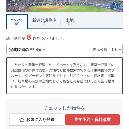
すべて
新築分譲住宅
土地
8
7
1
8
該当物件が
件見つかりました。
表示件数
こだわりの新築一戸建てのマイホームを買うなら、新築一戸建ての
分譲住宅や条件付売地・売地など物件検索のできる【東栄住宅のブ
ルーミングガーデン】専門サイトをご利用ください。価格帯、間取
り、駐車場の有無や立地などからあなたの希望にぴったり合う物件
が見つかります。
チェックした物件を
お気に入り登録
見学予約・資料請求