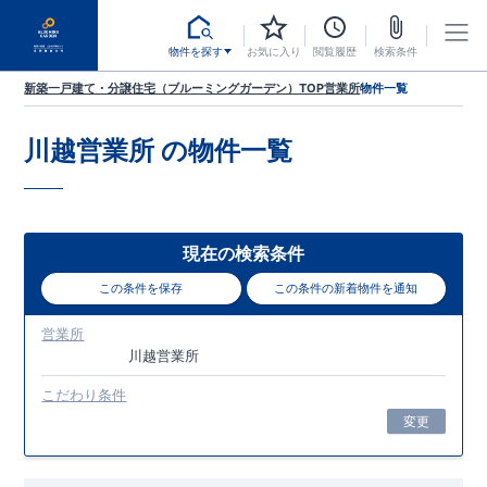
物件を探す
お気に入り
閲覧履歴
検索条件
新築一戸建て・分譲住宅（ブルーミングガーデン）TOP
営業所
物件一覧
川越営業所
の物件一覧
現在の検索条件
この条件を保存
この条件の新着物件を通知
営業所
川越営業所
こだわり条件
変更