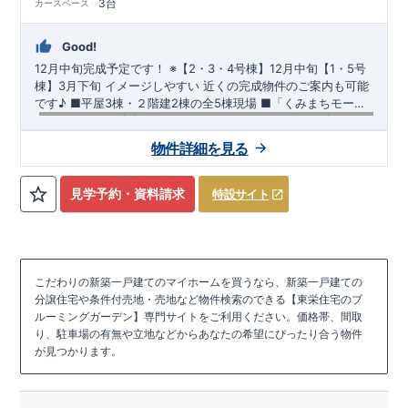
3台
カースペース
Good!
12月中旬完成予定です！
※【2・3・4号棟】12月中旬【1・5号
棟】3月下旬​
イメージしやすい 近くの完成物件のご案内も可能
です♪ ​■平屋3棟・２階建2棟の全5棟現場 ​■「くみまちモール
こじまた」まで徒歩9分 ​ （ベイシア・カインズ・スギドラッ
グ） ​■全棟カースペース3台可能
【交通】
両毛線
『前橋大島』駅……徒歩27分（約2110ｍ）
物件詳細を見る
【学校】
​永明
小学校……徒歩16分（約1230ｍ）
​木瀬
中学校
……
徒歩16分（約1210ｍ）
見学予約・資料請求
特設サイト
【妥協のない家づくり】
​↓ クリックすると詳細ページが表示
されます
長期優良住宅
​住宅性能評価
地震に強い家づくり
（地盤編
）
​地震に強い家づくり（建物編）
地震に強い家づく
り（制震編）
こだわりの新築一戸建てのマイホームを買うなら、新築一戸建ての
【ブルーミングガーデンが選ばれる理由】
​↓ クリックすると
分譲住宅や条件付売地・売地など物件検索のできる【東栄住宅のブ
詳細ページが表示されます
​暮らしを豊かにする空間アイデア
ルーミングガーデン】専門サイトをご利用ください。価格帯、間取
外観デザインへのこだわり
メンテナンスリフォーム
り、駐車場の有無や立地などからあなたの希望にぴったり合う物件
が見つかります。
お問い合わせ​
027-320-1238
​
高崎営業所（定休日：火曜日・水
曜日）
営業時間／9：30～18：30
​
​ ​
GOOD DESIGN AWARD2024
​
東栄住宅​
は、この度2024年度