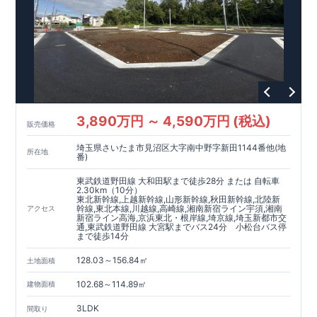
3,890万円 ～ 4,590万円 (税込)
販売価格
埼玉県さいたま市見沼区大字南中野字新田1144番他(地
所在地
番)
東武鉄道野田線 大和田駅まで徒歩28分 または 自転車
2.30km（10分）
東北新幹線,上越新幹線,山形新幹線,秋田新幹線,北陸新
幹線,東北本線,川越線,高崎線,湘南新宿ライン宇須,湘南
アクセス
新宿ライン高海,京浜東北・根岸線,埼京線,埼玉新都市交
通,東武鉄道野田線 大宮駅までバス24分 小松台バス停
まで徒歩14分
128.03～156.84㎡
土地面積
102.68～114.89㎡
建物面積
3LDK
間取り