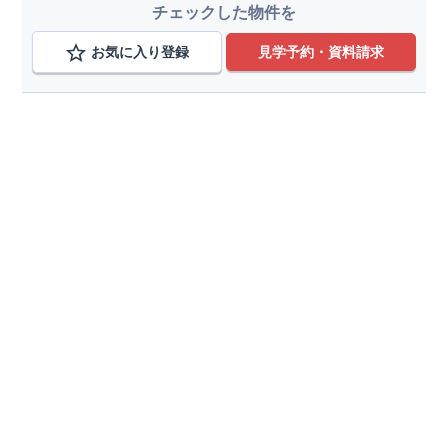
グッドデザイン賞を3プロジェクト同時受賞いたしました。
チェックした物件を
木造住宅用制震ダンパー / 東栄セーフティダンパー
地盤改
良工法 / R-Evolve パイル
宅地開発手法 / 簡単に地図から
お気に入り登録
見学予約・資料請求
消せる道
スマートフォンで見やすい特設サイトはこちら
https://www.e-blooming.com/bukken/51575039/
こだわり条件を追加
種別
分譲住宅
土地
価格帯
～
最寄り駅までの時間