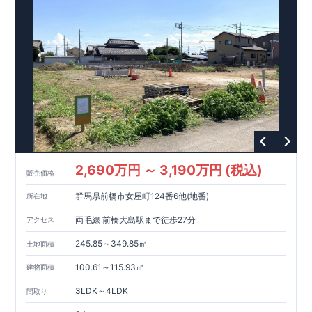
https://www.e-blooming.com/bukken/20075011/
2,690万円 ～ 3,190万円 (税込)
販売価格
群馬県前橋市女屋町124番6他(地番)
所在地
両毛線 前橋大島駅まで徒歩27分
アクセス
245.85～349.85㎡
土地面積
100.61～115.93㎡
建物面積
3LDK～4LDK
間取り