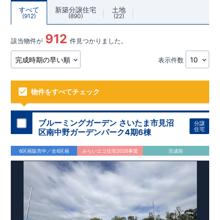
すべて
新築分譲住宅
土地
912
890
22
912
該当物件が
件見つかりました。
表示件数
物件をすべてチェック
ブルーミングガーデン さいたま市見沼
分譲
住宅
区南中野ガーデンパーク4期6棟
6区画販売中／全6区画
みらいエコ住宅2026事業
完成前