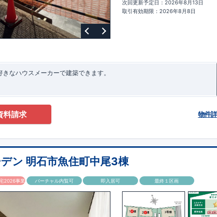
次回更新予定日：2026年8月13日
ターサポート
もっと詳しく
快適に暮らすことができる住宅の品質を長
取引有効期限：2026年8月8日
るには、定期的な点検を実施することが重要です。
最大
60
年間の保証制度
ちろん、定期点検以外でも万一不具合が発生した際は対応いたします。
お好きなハウスメーカーで建築できます。
資料請求
物件
デン 明石市魚住町中尾3棟
2026事業
バーチャル内覧可
即入居可
最終１区画