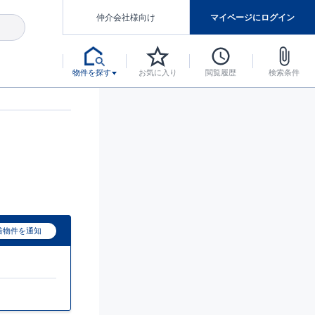
仲介会社様向け
マイページにログイン
物件を探す
お気に入り
閲覧履歴
検索条件
アした認定住宅です。
マンスには自信があります。
デザインテイストごとにサブブランドを開設し、意匠性の高い住宅を、よりわかりやすく、手の届きやすい形でご提案していきます。
東栄住宅では、お引渡し後最大10回の無料定期点検と最大60年間の品質保証を実施しています。
当サイトについて、ブルーミングガーデンシリーズに関して、東栄ホームサービス株式会社について。
デザインで、分譲住宅を変えていく。
着物件を通知