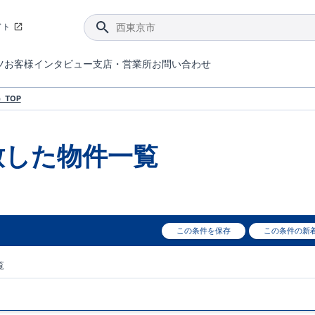
イト
ツ
お客様インタビュー
支店・営業所
お問い合わせ
てダメージを抑える制震技術。
4分野6項目で最高等級を取得！
ブルーミングガーデンは選ばれています。
件があったら行ってみよう！
ブルーミングガーデンは全棟で断熱等性能等級の「5」以上を標準取得しています。
東栄住宅では、地盤に特化した造成部門を社内に設置しお客様が安心して暮らせる土地をご提供するために、様々な取り組みを行っています。
声を大きくしてお伝えすることではないけど、実際に住んでみるとわかってくる。ブルーミングガーデンがこだわる「暮らしやすさ」を少しだけご紹介。
住宅にまつわるコラム。エリアから、キーワードから検索ができます。
室内空間を快適に保つ断熱性能
｢良い家を作って、きちんと手入れをして、長く大切に使う｣ことを目的とした、国が定めた7つの技術基準をクリ
ここまでやって低価格。コストパフォー
東栄住宅の特徴のひとつが自社一貫体制。土地の仕入れからお客様のご入居まで、東栄住宅のスタッフが携わっています。
東栄住宅の『分譲住宅』、『注文住宅』をご紹介いただくことでご紹介者様・ご成約いただいたお客様双方に特典をお贈りします。
TOP
致した
物件一覧
この条件を保存
この条件の新
覧