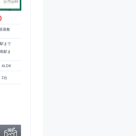
)
居屋敷
住駅まで
ヶ島駅ま
4LDK
2台