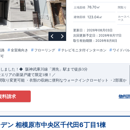
76.70㎡
土地面積
間取り
123.04㎡
カースペ
建物面積
ース
更新日： 2026年08月03日
次回更新予定日：2026年8月17日
取引有効期限：2026年8月8日
道路
全室南向き
フローリング
テレビモニタ付インターホン
ワイドバル
更可
​
​
たしました！◆
阪神武庫川線
「洲先」
駅まで
徒歩
3
分
なエリアの新築戸建て限定1棟！／
間取り変更可能
・衣類の収納に便利な
ウォークインクローゼット
・2部屋か
きバルコニー
・デザインと機能性を兼ね備えた
オープンサニタリー
irodori
​
​
見渡せる
対面キッチン
・お買い物施設（関西スーパー）
徒歩10分
(
約787ｍ
)
資料請求
物件
)
で設置可能！
（オプション）
特設ページにジャンプします↓
ザイン賞
3
プロジェクト同時受賞
・
「木造住宅用制震ダンパー/
東栄セー
・
「地盤改良工法/R-Evolve
パイル」
・
「宅地開発手法/
簡単に地図から
回キッズデザイン
賞
受賞
・
2024
年、東栄住宅の新たな空間提案
「マルチ
デン 相模原市中央区千代田6丁目1棟
可能です！
受賞いたしました！
○
耐震等級最高
等
級3
・数百年に一度の地震に耐える
​
い合わせください♪
！
・さらに繰り返しの地震に強い
西宮営業所
TEL
制震
：
0798-38-1246
ダンパー
採用で安心！
(
定休日：火・水・年末
○
BELS
・