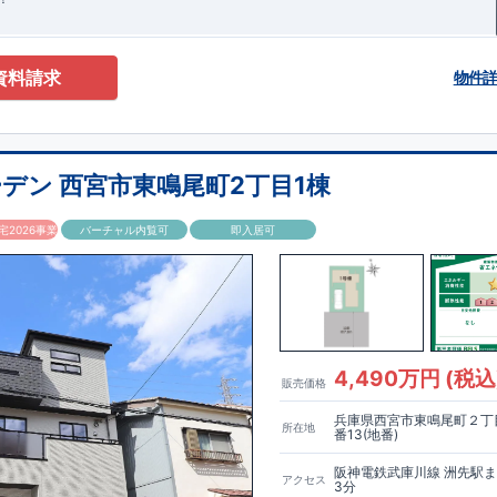
資料請求
物件
デン 西宮市東鳴尾町2丁目1棟
2026事業
バーチャル内覧可
即入居可
4,490万円 (税込
販売価格
兵庫県西宮市東鳴尾町２丁目
所在地
番13(地番)
阪神電鉄武庫川線 洲先駅
アクセス
3分