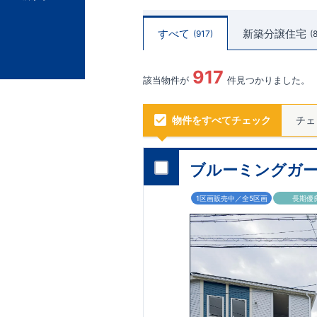
すべて
新築分譲住宅
917
917
該当物件が
件見つかりました。
物件をすべてチェック
チェ
ブルーミングガー
1区画販売中／全5区画
長期優