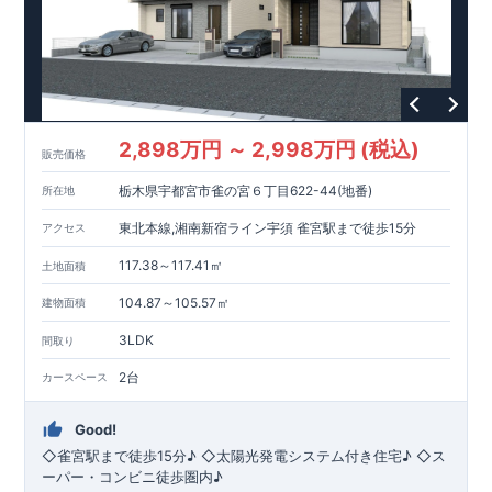
2,898万円 ～ 2,998万円 (税込)
販売価格
栃木県宇都宮市雀の宮６丁目622-44(地番)
所在地
東北本線,湘南新宿ライン宇須 雀宮駅まで徒歩15分
アクセス
117.38～117.41㎡
土地面積
104.87～105.57㎡
建物面積
3LDK
間取り
2台
カースペース
Good!
◇雀宮駅まで徒歩15分♪ ◇太陽光発電システム付き住宅♪ ◇ス
ーパー・コンビニ徒歩圏内♪