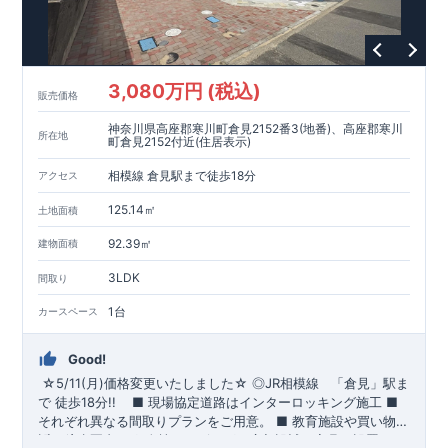
3,080万円 (税込)
販売価格
神奈川県高座郡寒川町倉見2152番3(地番)、高座郡寒川
所在地
町倉見2152付近(住居表示)
相模線 倉見駅まで徒歩18分
アクセス
125.14㎡
土地面積
92.39㎡
建物面積
3LDK
間取り
1台
カースペース
Good!
☆5/11(月)価格変更いたしました☆
​
◎
JR相模線
「倉見」
駅ま
で 徒歩18分!!
​ ​
■ 現場協定道路はインターロッキング施工
​
■
それぞれ異なる間取りプランをご用意。
​
■
教育施設や買い物施
設が徒歩圏内♪
◆
ブルーミングガーデンのこだわり ◆
■
全棟、リビングは広々設計で家具を設置して
← 各タイトルをクリ