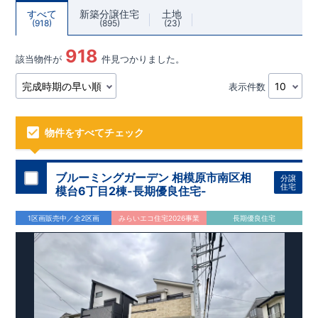
すべて
新築分譲住宅
土地
918
895
23
918
該当物件が
件見つかりました。
表示件数
物件をすべてチェック
ブルーミングガーデン 相模原市南区相
分譲
住宅
模台6丁目2棟-長期優良住宅-
1区画販売中／全2区画
みらいエコ住宅2026事業
長期優良住宅