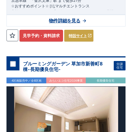
21
京急本
線
「金沢文庫」駅
まで
徒歩
分
,
☆
おすすめポイント
☆
[1]
マルチエントランス
(1
)
家族のライフスタイルに寄り添うマルチエントランス
号棟
,
[2]
多彩な収納プラン
物件詳細を見る
【全居室クローゼット完備】
見学予約・資料請求
特設サイト
お子様のお洋服の収納にも困らない
☆
​
【ウォークインクローゼット】
衣替えも簡単な大容量のウォー
(2
3
)
クインクローゼット搭載
・
号棟
4
​
​
【床下収納】
【可動棚
段】
【大容量シューズクローゼット】
などの、あったらうれしい収納完備
☆
ブルーミングガーデン 草加市新善町8
分譲
,
[3]
テラス
★
住宅
棟-長期優良住宅-
家族の団らんやガーデニング、ちょっとしたアウトドアにも活
(4
)
用できます♪
号棟
4区画販売中／全8区画
みらいエコ住宅2026事業
長期優良住宅
,
[4]
上部吹抜け
上部吹抜けによって光と風が通り、リビング全体が明るく快適
“
”
“
”
に♪
広さ
と
開放感
を感じられる空間。
◎
暮らしに寄り添う住環境
◎
～徒歩圏内～
教育環境
／コンビニ
/
ドラッグストア
／
公園
​
■周辺環境■
【教育施設】
840m
11
​
カナリヤ幼稚園 約
（徒歩
分）
アイン金沢文庫保育
1100m
14
​
園 約
（徒歩
分）
マミーズエンジェル金沢文庫駅前保