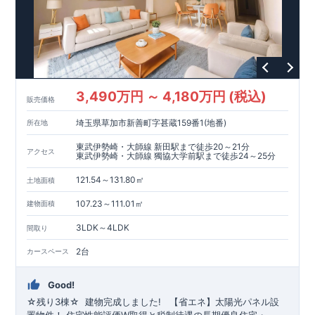
1400m
18
822m
11
​
育園 約
（徒歩
分）
釜利谷小学校 約
（徒歩
m
22
190m
​
​
分）
【買い物施設】
釜利谷中学校 約1700
ローソン横浜釜利谷東五丁目店 約
（徒歩
分）
（徒
3
750m
​
歩
分）
セブン
-
イレブン横浜釜利谷東
3
丁目店 約
（徒歩
10
1000m
13
​
​
分）
そうてつローゼン釜利谷店 約
（徒歩
分）
ク
750m
10
リエイト
【その他施設】
S
・
D
金沢釜利谷店 約
（徒歩
分）
154m
2
​
みやざき内科医院 約
（徒歩
分）
金沢白百合クリニッ
819m
11
​
300m
4
​
ク 約
（徒歩
分）
北谷公園 約
（徒歩
分）
金沢
3,490万円 ～ 4,180万円 (税込)
400m
5
​
667m
9
販売価格
自然公園 約
（徒歩
分）
夏山東公園 約
（徒歩
​
分）
■
東栄住宅の家作り■
■
ブルーミングガーデンのこだわり
■
埼玉県草加市新善町字甚蔵159番1(地番)
所在地
​↑
↑ ​​
■
各タイトルをクリック
長期優良住宅取得
【国が定めた７つの技術基準をクリア
☆
】
１
耐久性
/
２劣化対
東武伊勢崎・大師線 新田駅まで徒歩20～21分
アクセス
策
/
３維持管理性
４
住宅面積
/
５省エネルギー性
/
６
居住環境
/
７
維
東武伊勢崎・大師線 獨協大学前駅まで徒歩24～25分
​ ​
​
持保全管理
■
住宅性能評価ダブル取得
スマートフォンで見やす
​​​
TEL:0120-07-1081​
121.54～131.80㎡
​
い特設サイトはこちら
お問い合わせお待ちしております
★
物件のご案内は、
☆
事前予約
が
オススメ
土地面積
​
​
です
※
未完成の場合は、現地確認の他に
☆
スムーズにご案内が可能
♪
お気軽にお問い合わせくださ
近くにある同仕様の完成物
107.23～111.01㎡
建物面積
い
件をご案内致します。
♪
3LDK～4LDK
間取り
2台
カースペース
Good!
☆残り
3
棟☆
​ ​
建物完成しました!
​ ​
【省エネ】太陽光パネル設