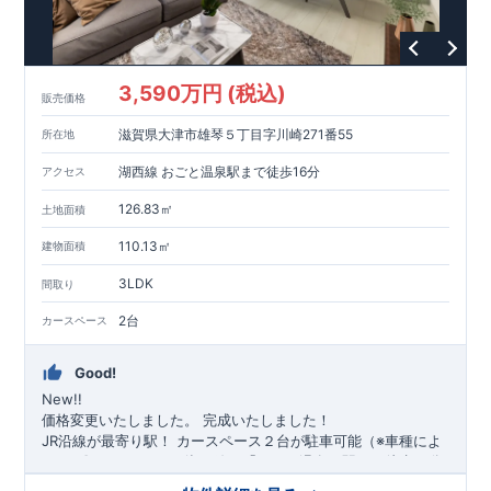
3,590万円 (税込)
販売価格
滋賀県大津市雄琴５丁目字川崎271番55
所在地
湖西線 おごと温泉駅まで徒歩16分
アクセス
126.83㎡
土地面積
110.13㎡
建物面積
3LDK
間取り
2台
カースペース
Good!
New!!
価格変更いたしました。
完成いたしました！
​JR沿線が最寄り駅！
​カースペース２台が駐車可能（※車種によ
る）
​
​〇アクセス
・JR湖西線、「おごと温泉」駅まで徒歩16
分 ​
​〇ロケーション
​・大津市雄琴小学校まで徒歩24分
​
・大津市立