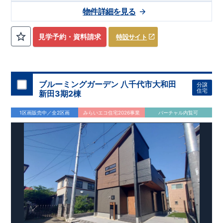
も十分ゆとりの空間です♪
ック!!
■『長期優良住宅』取得予定!
​
■
リビング全体を見渡せる「対面式
・国の定めた基準を全てク
物件詳細を見る
キッチン」を採用♪
リア
・住宅ローン減税、固定資産税などの税制優遇を受けられ
​
■ キッチンにはポップアップ天井採用でお
しゃれな空間でお料理が可能！
ます。 ・中古市場でも、長期優良住宅が有利に働きます。
■住
宅性能評価ダブル取得予定!
・『設計』住宅性能評価‥‥建物設
見学予約・資料請求
特設サイト
計段階で、国が認めた第三機関が評価しております。 ・『建
設』住宅性能評価‥‥評価を受けた図面通りに施工されている
か、建設までに計4回チェックが行われます。 ・図面や書類上
だけでなく、「現場の施工状況」を検査した上で、品質を保証
しております。
■全棟自社一貫体制!
・誰が何をやったかが明
ブルーミングガーデン 八千代市大和田
分譲
確だからこそ、お客様の安心に繋がります。 ・設計、施工、営
住宅
新田3期2棟
業が協力しあい、最良のプランをご提供いたします。 ・不要な
中間マージンを抑える事で、コストダウンに努めております。
​
1区画販売中／全2区画
みらいエコ住宅2026事業
バーチャル内覧可