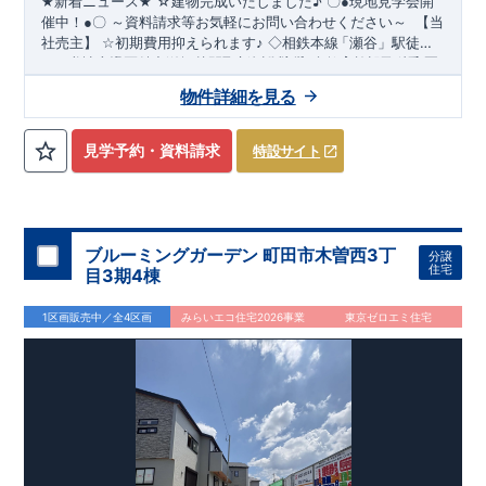
☆建物完成いたしました
♪
★
新着ニュース
★
〇
●
現地見学会開
～資料請求等お気軽にお問い合わせください～
催中！
●
〇
【当
社売主】
☆
初期費用抑えられます
♪
◇相鉄本線
「瀬谷
」駅徒歩
​
​
１９分♪
★☆
当社自慢の魅力溢れる間取り
◇全区画３９坪越えの新規分譲地
&
設備
!
暮らしやすく長く愛さ
◇教育施設が徒歩圏
​
内です
れる安心住まい
♪
◇都内へのアクセス良好
☆★
◇
使い勝手の良い多彩な間取り
◇
物件詳細を見る
・開放感を演出するスタイリッシュな間取り
【勾配天井・折り
上げ天井】
・ 吹き抜けにより明るく開放的なLDKとなってお
ります（5号棟）
【吹き抜け天井】
◇
実際に生活した時に便利
見学予約・資料請求
特設サイト
◇
≪
・ちょっとした収納に
ブルーミングガーデンのこ
【収納スペース・各居室クローゼット
だ
わ
り
≫
←
各タイトルをクリッ
完備】
・リビングや廊下に収納を多数配置!時間短縮ができ主
・『設計』住宅性能評価
‥‥
建物
ク
!!
■
住宅性能評価ダブ
ル
取
得
!
婦に嬉しい
設計段階で、国が認めた第三機関が評価しております。
【食器洗い乾燥機】
・寒い冬や梅雨の季節に大活
・『建
躍！
設』住宅性能評価
スマートフォンで見やすい特設サイトはこちら
【浴室乾燥暖房機】
‥‥
評価を受けた図面通りに施工されている
か、建設までに計
https://www.e-blooming.com/bukken/51775003/
回チェックが行われます。
・図面や書類上
4
ブルーミングガーデン 町田市木曽西3丁
分譲
だけでなく、「現場の施工状況」を検査した上で、品質を保証
住宅
目3期4棟
しております。
・誰が何をやったかが明確
■
全棟自社一
貫
体
制
!
だからこそ、お客様の安心に繋がります。
・設計、施工、営業
1区画販売中／全4区画
みらいエコ住宅2026事業
東京ゼロエミ住宅
が協力しあい、最良のプランをご提供いたします。
・不要な中
間マージンを抑える事で、コストダウンに努めております。