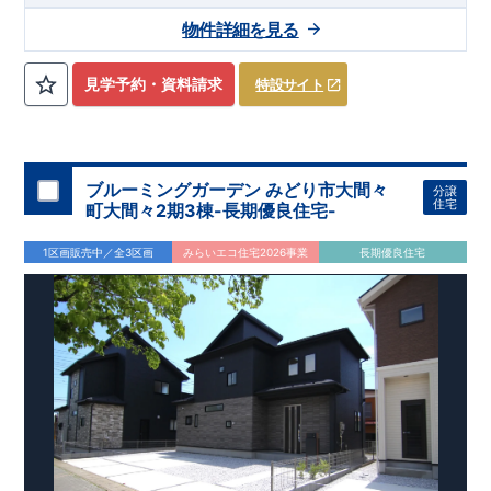
物件詳細を見る
見学予約・資料請求
特設サイト
ブルーミングガーデン みどり市大間々
分譲
住宅
町大間々2期3棟-長期優良住宅-
1区画販売中／全3区画
みらいエコ住宅2026事業
長期優良住宅