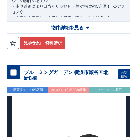
◇この物件の魅力◇
・
南側道路により日当たり良好♪
​​
・
主寝室にWIC完備！
​ ​
◇アク
セス◇
・小田急小田原線
「小田急小田原」駅まで徒歩22分
​
◇ロケー
ション◇
物件詳細を見る
・相模原市立若草小学校 徒歩11分 ・相模原市立若草
中学校 徒歩5分 ・sanwa相模台店
徒歩9分 ​・セブンイレブン相模原相模台店 徒歩4分
見学予約・資料請求
◇ブルーミングガーデンのこだわり◇
【全棟自社一貫体制】
・誰が、何をしたか。が明確だからこそ、お客様の安心に繋が
ります。
・設計、施工、営業が互いに協力しあい、最良のプランを提供
ブルーミングガーデン 横浜市瀬谷区北
分譲
いたします。
住宅
新8棟
・不要な中間マージンを抑えることで、コストダウンに努めて
います。
1区画販売中／全8区画
みらいエコ住宅2026事業
バーチャル内覧可
【耐震等級3取得】
・東栄住宅の建物は、国が定めた耐震等級で最高の3を取得。
建築基準法で定められた、｢数百年に一度発生する地震に対し
て、倒壊、崩壊しない。｣という基準から、さらに1.5倍の耐震
力を達成しています。
【住宅性能評価ダブル取得】