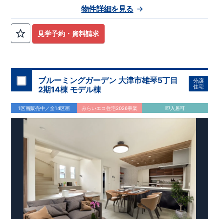
物件詳細を見る
見学予約・資料請求
ブルーミングガーデン 大津市雄琴5丁目
分譲
住宅
2期14棟 モデル棟
1区画販売中／全14区画
みらいエコ住宅2026事業
即入居可