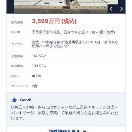
3,599万円 (税込)
販売価格
千葉県千葉市花見川区さつきが丘２丁目28番3(地番)
所在地
総武・中央緩行線 新検見川駅までバス14分 さつきが
アクセス
丘第バス停まで徒歩6分
114.57㎡
土地面積
103.92㎡
建物面積
4LDK
間取り
2台
カースペース
Good!
LDK広々21帖！さらにはオシャレな折上天井！キッチンは広々
パントリー付！素敵な空間にて家族の団らんをお楽しみいただ
けます。
物件詳細を見る