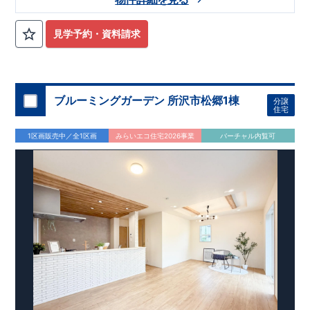
見学予約・資料請求
ブルーミングガーデン 所沢市松郷1棟
分譲
住宅
1区画販売中／全1区画
みらいエコ住宅2026事業
バーチャル内覧可