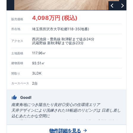
4,098万円 (税込)
販売価格
埼玉県所沢市大字松郷118-35(地番)
所在地
西武池袋・豊島線 秋津駅まで徒歩24分
アクセス
武蔵野線 新秋津駅まで徒歩23分
117.96㎡
土地面積
93.51㎡
建物面積
3LDK
間取り
2台
カースペース
Good!
南東角地につき陽当たり良好◎安心の住環境エリア
​
天井デザインにより洗練された
18帖超のリビングは
日差し差し
込むあたたかな空間に
＜
耐震等級
3
、省エネ
BELS
、住宅性能評価書取得【
長期優良住
宅】認定＞
物件詳細を見る
●
長期優良住宅認定物件で不動産取得税軽減、住宅ローン控除