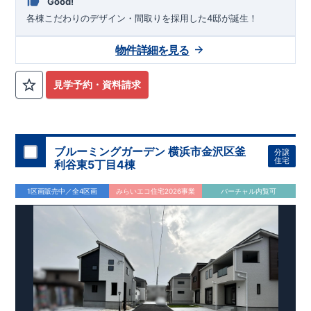
Good!
各棟こだわりのデザイン・間取りを採用した4邸が誕生！
物件詳細を見る
見学予約・資料請求
ブルーミングガーデン 横浜市金沢区釜
分譲
住宅
利谷東5丁目4棟
1区画販売中／全4区画
みらいエコ住宅2026事業
バーチャル内覧可