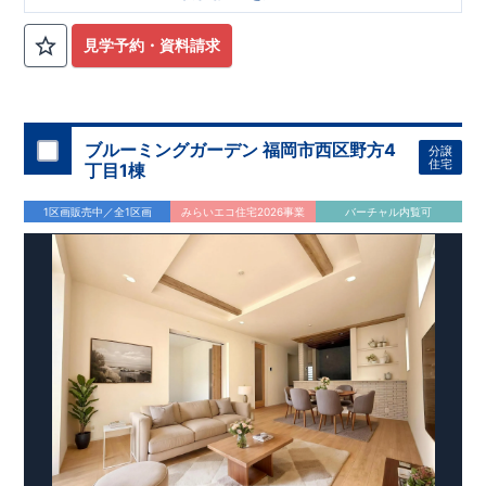
​
などの優
■建物完成しました
遇
！
■販売価格
4
,098
万
●耐震等級
円
3
、省エネ
BELS
、住宅性能評価書取得の安心な暮らし
見学予約・資料請求
【アクセス】
西武池袋
■お問い合わせ先■
線 「秋津」駅ま
東栄住宅 所沢営業所
で
​
徒歩24
分
04-2903-6262
​
JR武蔵野
線「新秋
自転車10
分（約1920ｍ）
津」駅ま
定休日：火･水 営業時間 9：30～18：30
で
徒歩23
分
自
転車10
分（約1840ｍ）
ブルーミングガーデン 福岡市西区野方4
分譲
【周辺環境】
住宅
丁目1棟
​
牛沼小学校
約970
m
(
徒歩13分
)
東中学
​​
校 約1470
m
(
徒歩19
分
)
ヤオコー所沢
1区画販売中／全1区画
みらいエコ住宅2026事業
バーチャル内覧可
​
松井店 約310
m(
徒歩4
分
)
所沢第一病
院
約170
m(
徒歩3
分
)
【この物件のおすすめPOINT】
◆
-
住みやすさ重視の設計・設備
-
18帖超のリビングは南面に2
​
ヶ所掃き出し窓を設計。
あたたかな日差し差し込む空間は家
​
◆
族団欒にもぴったりです。
洗練されたデザイン且つ清潔感を
​
◆
保ちやすいフルフラットカウンターの洗面台を採用
将来設計
に合わせて3LDKから4LDKに間取りの変更が可能（別途有償）
◆
折上天井、
ポップアップ天井、勾配天井を採用したこだわり
空間