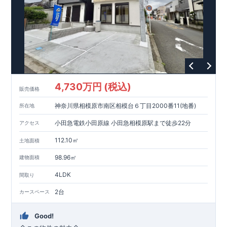
4,730万円 (税込)
販売価格
神奈川県相模原市南区相模台６丁目2000番11(地番)
所在地
小田急電鉄小田原線 小田急相模原駅まで徒歩22分
アクセス
112.10㎡
土地面積
98.96㎡
建物面積
4LDK
間取り
2台
カースペース
Good!