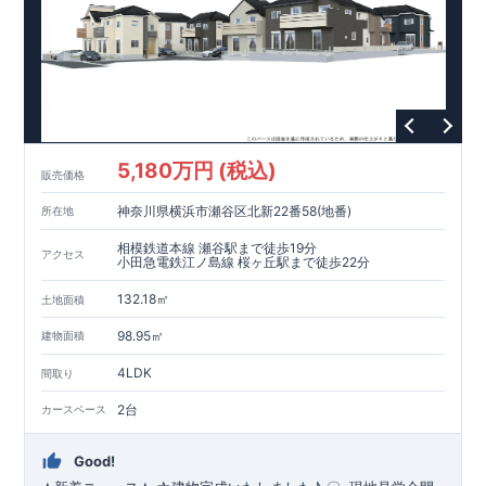
・設計住宅性能評価：建物設計段階で、国が認めた第三者機関
が評価しています。
・建設住宅性能評価：評価を受けた図面通りに施工されている
か、建設までに、計4回のチェックが行われます。
図面や書類上だけでなく、現場の施工状況を検査した上で、品
質を保証しています。
【長期優良住宅】
5,180万円 (税込)
・長期優良住宅とは、｢良い家を作って、きちんと手入れをし
販売価格
て、長く大切に使う｣ことを目的とした認定制度。住宅ローン減
神奈川県横浜市瀬谷区北新22番58(地番)
所在地
税、固定資産税などの税制優遇を受けられるだけでなく、中古
市場でも、長期優良住宅が有利に働きます。
相模鉄道本線 瀬谷駅まで徒歩19分
アクセス
小田急電鉄江ノ島線 桜ヶ丘駅まで徒歩22分
【充実のアフターサポート】
・東栄住宅では、お引渡し後最大10回の無料定期点検と、60年
132.18㎡
土地面積
間の品質保証を実施。お引渡しからが本当のお付き合いだと考
98.95㎡
え、アフターサービスを外部の業者に委託せず、東栄住宅グル
建物面積
ープ「東栄ホームサービス株式会社」にて責任をもって対応い
4LDK
間取り
たします。
2台
カースペース
Good!