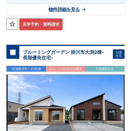
物件詳細を見る
見学予約・資料請求
ブルーミングガーデン 掛川市大渕2棟-
分譲
住宅
長期優良住宅-
1区画販売中／全2区画
みらいエコ住宅2026事業
長期優良住宅