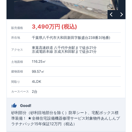
3,490万円 (税込)
販売価格
千葉県八千代市大和田新田字飯盛台238番3(地番)
所在地
東葉高速鉄道 八千代中央駅まで徒歩21分
アクセス
京成電鉄本線 京成大和田駅まで徒歩21分
116.25㎡
土地面積
99.57㎡
建物面積
4LDK
間取り
2台
カースペース
Good!
砂利部分（砂利目地部分を除く）防草シート、宅配ボックス標
準装備！ ★全棟住宅設備機器修理サービス対象物件あんしんプ
ラチナパック15年保証12万円（税込）