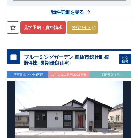
【交通】
わたらせ渓谷鉄道
『大間々』駅……徒歩3分（約230
物件詳細を見る
ｍ）
​上毛電鉄、東武桐生線
​『赤城』駅……徒歩11分（約870
ｍ）
見学予約・資料請求
特設サイト
【学校】
​大間々南
小学校……徒歩10分（約790ｍ）
​大間々
中学
校
……
徒歩10分（約780ｍ）
【妥協のない家づくり】
​↓ クリックすると詳細ページが表示
されます
長期優良住宅
​住宅性能評価
地震に強い家づくり
ブルーミングガーデン 前橋市総社町植
分譲
（地盤編
）
​地震に強い家づくり（建物編）
地震に強い家づく
住宅
野4棟-長期優良住宅-
り（制震編）
【ブルーミングガーデンが選ばれる理由】
​↓ クリックすると
1区画販売中／全4区画
みらいエコ住宅2026事業
長期優良住宅
詳細ページが表示されます
​暮らしを豊かにする空間アイデア
外観デザインへのこだわり
メンテナンスリフォーム
お問い合わせ​
027-320-1238
​
高崎営業所（定休日：火曜日・水
曜日）
営業時間／9：30～18：30
​
​ ​
GOOD DESIGN AWARD2024
​
東栄住宅​
は、この度2024年度
グッドデザイン賞を3プロジェクト同時受賞いたしました。
木造住宅用制震ダンパー / 東栄セーフティダンパー
地盤改
良工法 / R-Evolve パイル
宅地開発手法 / 簡単に地図から
消せる道
スマートフォンで見やすい特設サイトはこちら