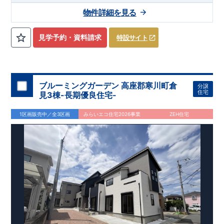
【交通】
上越線
『群馬総社』駅……徒歩16分（約1270ｍ）
物件詳細を見る
【学校】
​勝山
小学校……徒歩5分（約390ｍ）
​第六
中学校
……
徒
歩13分（約1030ｍ）
見学予約・資料請求
特設サイト
【妥協のない家づくり】
​↓ クリックすると詳細ページが表示
されます
長期優良住宅
​住宅性能評価
地震に強い家づくり
（地盤編
）
​地震に強い家づくり（建物編）
地震に強い家づく
り（制震編）
ブルーミングガーデン 高座郡寒川町倉
分譲
【ブルーミングガーデンが選ばれる理由】
​↓ クリックすると
住宅
見3棟-長期優良住宅-
詳細ページが表示されます
​暮らしを豊かにする空間アイデア
外観デザインへのこだわり
メンテナンスリフォーム
1区画販売中／全3区画
みらいエコ住宅2026事業
ZEH住宅
お問い合わせ​
027-320-1238
​
高崎営業所（定休日：火曜日・水
曜日）
営業時間／9：30～18：30
​
​ ​
GOOD DESIGN AWARD2024
​
東栄住宅​
は、この度2024年度
グッドデザイン賞を3プロジェクト同時受賞いたしました。
木造住宅用制震ダンパー / 東栄セーフティダンパー
地盤改
良工法 / R-Evolve パイル
宅地開発手法 / 簡単に地図から
消せる道