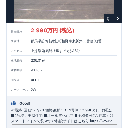
https://www.e-blooming.com/bukken/51575021/
2,990万円 (税込)
販売価格
群馬県前橋市総社町植野字東新井63番他(地番)
所在地
上越線 群馬総社駅まで徒歩16分
アクセス
239.81㎡
土地面積
93.16㎡
建物面積
4LDK
間取り
2台
カースペース
Good!
≪最終1区画≫
​
7/20 価格更新！！
​
4号棟：2,990万円（税込）
​​
■4号棟：平屋住宅 ​■オール電化住宅 ​■全棟並列2台駐車可能 ​
スマートフォンで見やすい特設サイトはこちら
​
https://www.e-
blooming.com/bukken/51574032/