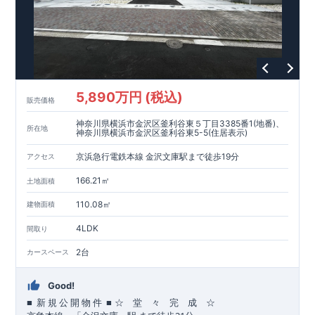
5,890万円 (税込)
販売価格
神奈川県横浜市金沢区釜利谷東５丁目3385番1(地番)、
所在地
神奈川県横浜市金沢区釜利谷東5-5(住居表示)
京浜急行電鉄本線 金沢文庫駅まで徒歩19分
アクセス
166.21㎡
土地面積
110.08㎡
建物面積
4LDK
間取り
2台
カースペース
Good!
■
■
☆ 堂 々 完 成 ☆
新
規
公
開
物
件