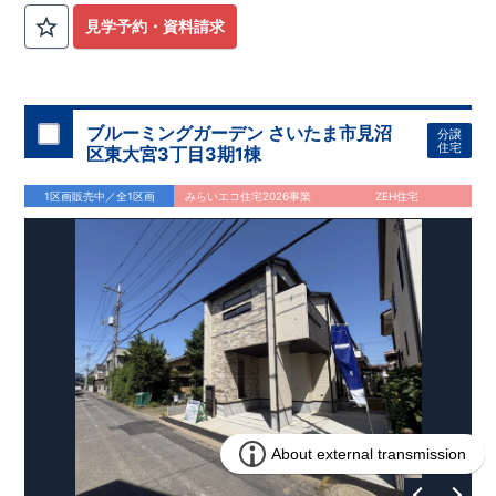
見学予約・資料請求
ブルーミングガーデン さいたま市見沼
分譲
住宅
区東大宮3丁目3期1棟
1区画販売中／全1区画
みらいエコ住宅2026事業
ZEH住宅