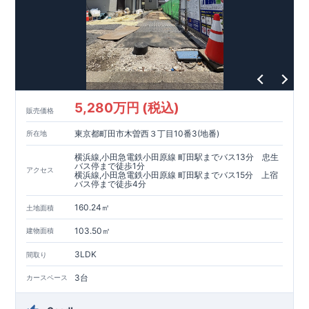
5,280万円 (税込)
販売価格
東京都町田市木曽西３丁目10番3(地番)
所在地
横浜線,小田急電鉄小田原線 町田駅までバス13分 忠生
バス停まで徒歩1分
アクセス
横浜線,小田急電鉄小田原線 町田駅までバス15分 上宿
バス停まで徒歩4分
160.24㎡
土地面積
103.50㎡
建物面積
3LDK
間取り
3台
カースペース