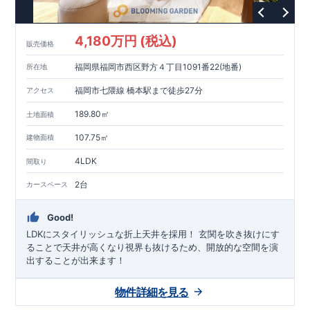
4,180万円 (税込)
販売価格
福岡県福岡市西区野方４丁目1091番22(地番)
所在地
福岡市七隈線 橋本駅まで徒歩27分
アクセス
189.80㎡
土地面積
107.75㎡
建物面積
4LDK
間取り
2台
カースペース
Good!
LDKにスタイリッシュな折上天井を採用！ ​玄関を吹き抜けにす
ることで天井が高くなり視界も抜けるため、開放的な空間を演
出することが出来ます！
物件詳細を見る