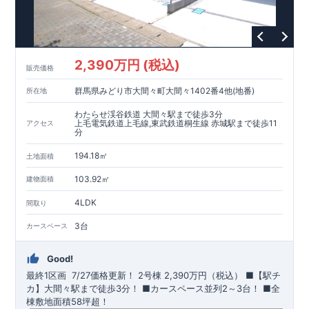
2,390万円 (税込)
販売価格
群馬県みどり市大間々町大間々1402番4他(地番)
所在地
わたらせ渓谷鉄道 大間々駅まで徒歩3分
上毛電気鉄道上毛線,東武鉄道桐生線 赤城駅まで徒歩11
アクセス
分
194.18㎡
土地面積
103.92㎡
建物面積
4LDK
間取り
3台
カースペース
Good!
最終1区画 7/27価格更新！
​
2号棟
2,390万円（税込）
​■【駅チ
カ】大間々駅まで徒歩3分！ ​■カースペース並列2～3台！ ​■全
棟敷地面積58坪超！