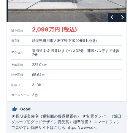
2,099万円 (税込)
販売価格
静岡県掛川市大渕字野中10906番1(地番)
所在地
東海道本線 袋井駅までバス32分 藤塚バス停まで徒歩
アクセス
7分
222.04㎡
土地面積
95.64㎡
建物面積
3LDK
間取り
3台
カースペース
Good!
★長期優良住宅（税制面の優遇措置有） ★制震ダンパー（飯田
グループ初グッドデザイン賞受賞）標準装備！
スマートフォン
で見やすい特設サイトはこちら
https://www.e-
blooming.com/bukken/65075020/