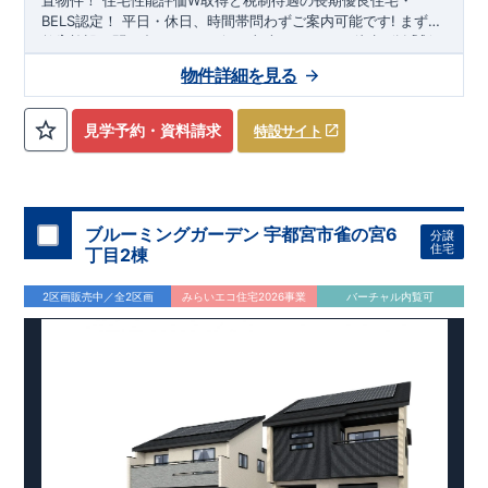
置物件！
住宅性能評価W取得と税制待遇の長期優良住宅・
BELS認定！
平日・休日、時間帯問わずご案内可能です!
まずは
お気軽にお問い合わせください!
教育施設、スーパー、コンビニ、クリニックなど
東武スカイツリーライン
徒歩7分
以内
「新
田」
◆収納も沢山あります！
駅徒歩20～21分！
清門小学校
・季節ものの収納に便利な
徒歩18～19分、
新栄中学校
『ウォーク
物件詳細を見る
徒歩23～24分!
インクローゼット』
◎物件のポイント
（号棟による）
敷地は、
​
・勉強や仕事用に便利な空
36坪～
!
駐車スペー
スは『
間
『テレワークルーム』
2～3台
』!
（号棟による）
​
◆こだわりの内装！
・LDKは
空間演出した折り上げ天井
・開放感のある
『アイラン
見学予約・資料請求
特設サイト
ド風オープンキッチン』
・2階の主寝室は、仕切れる
『主寝室
可変型』
タイプです
◆便利な設備！
・掃除に便利な
『バルコ
ニー水栓』
・雨の日でも洗濯物が干せる
『室内物干』
・梅雨
時や花粉の時期のお洗濯も安心
『浴室乾燥暖房機』
​
​スマート
フォンで見やすい特設サイトはこちら
​
https://www.e-
ブルーミングガーデン 宇都宮市雀の宮6
分譲
blooming.com/bukken/20074012/
住宅
丁目2棟
2区画販売中／全2区画
みらいエコ住宅2026事業
バーチャル内覧可