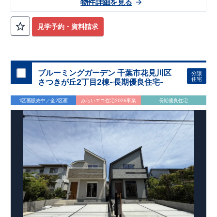
物件詳細を見る
日吉中学校まで徒歩50分 ​・せんだん保育園まで徒歩15分 ​・雄
琴幼稚園まで徒歩24分 ​
​〇この物件のおすすめ
・マルチスキッ
プは、カウンター付きで​ワークスペースや勉強机としてご利用
見学予約・資料請求
出来ます！ ​・ペニンシュラキッチンはデザイン性も使いやすさ
も高めです！ ​・ハイブリット給湯器で省エネ効率アップ！
​
・
キッチン横に４段可動棚付きでパントリーとしてご利用できま
す！
​お気軽にご連絡ください！
​（株）東栄住宅 京都営業所
​TEL:075-394-5350
​定休日：火・水・年末年始など
​
ブルーミングガーデン 千葉市花見川区
分譲
住宅
さつきが丘2丁目2棟-長期優良住宅-
1区画販売中／全2区画
みらいエコ住宅2026事業
長期優良住宅