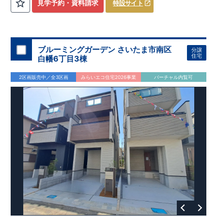
​
3（4）
​◆設計・建設性能評価ｗ取得！
LDK～4LDK
の間取りプラン採用！
​
◎性能評価とは
​
​◆こだわりの内
​​
【
設計
見学予約・資料請求
特設サイト
住宅性能評価】
装！
​
2階洋室のうち一室は
​
建物設計段階で、国が定めた
開放的な勾配天井
！
​
全居室
第三者機関
クロ
が評価しております！ ​ 【
ーゼット付き！ ​ リビングはおしゃれな
建設
住宅性能評価】
折上天井
​
♪
​
​◆充実し
第三者
機関
た設備！
により、建物完成までに
​
雨の日でも洗濯物が干せる
計4回
の検査が行われます！
室内物干し
​
浴室乾燥
​
​ ◎
この住宅の評価
暖房機
付き！
​
​
国が定めた
食洗機
付きシステムキッチン！
耐震等級で最高の３
​
平日、休日
を取得！
地
震に強い
時間帯問わずご案内可能です！
住宅です！
​
冬は暖かく夏は涼しくて快適♪ 省エネ
​
お気軽にお問い合わせくださ
ブルーミングガーデン さいたま市南区
分譲
に優れた
い！
​
【お問い合わせ】TEL：
断熱等性能５
を取得！
048-710-5571
​ ​
その他項目も評価を受けて
(営業時間 9:30～
住宅
白幡6丁目3棟
おり、
18:30 火水定休日)
性能に特化した
住宅です！
2区画販売中／全3区画
みらいエコ住宅2026事業
バーチャル内覧可