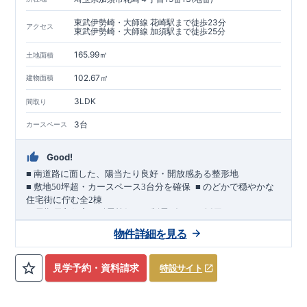
東武伊勢崎・大師線 花崎駅まで徒歩23分
アクセス
東武伊勢崎・大師線 加須駅まで徒歩25分
165.99㎡
土地面積
102.67㎡
建物面積
3LDK
間取り
3台
カースペース
Good!
■
南道路に面した、陽当たり良好・開放感ある整形地
​
■
敷地
50
坪超・カースペース
3
台分を確保
■
のどかで穏やかな
住宅街に佇む全
2
棟
（長期優良住宅／耐震等級３・制震ダンパー採用）
車道
7.0m
南道路
12.0m
（歩道含む・
）に面した、
開放感と陽当
物件詳細を見る
たりに恵まれた立地。
約
12m
超
南北に長い整形地を活かし、
建物南側には
の奥行きが
あり、
採光・通風・プライバシー性にも配慮した敷地計画で
見学予約・資料請求
特設サイト
す。
3
■
買物施設が徒歩圏内
・ローソン 徒歩
分
・ドラッグストアコ
スモス 徒歩約
10
分
・クスリのアオキ 徒歩約
10
分
・ビバモール