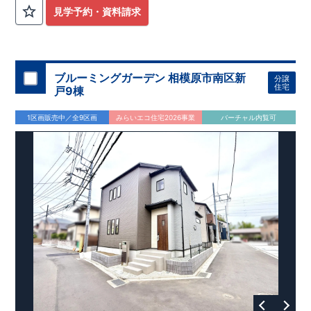
外から帰ってきたお子様も
お部屋を汚さず
に安心です♪
見学予約・資料請求
​・
キッチンには
食器洗い機完備
◎家事の
負担軽減
に！
・キッチン横に
パントリー付き♪
​・オープンサニタリーirodori採用！
​
段差のない
シームアンダーボウル仕様で
お手入れ簡単◎
​・主寝室には
アクセントクロス
使用♪
ブルーミングガーデン 相模原市南区新
分譲
住宅
戸9棟
​↓↓クリックで詳細ご紹介
◆充実の
アフターサポート
◆
1区画販売中／全9区画
みらいエコ住宅2026事業
バーチャル内覧可
​東栄住宅では、お引き渡し後最大4回の無料点検と、最長60年
間の品質保証を実施。
​お引き渡しからが本当のお付き合いだと考え、アフターサービ
スを外部の業者に委託せず、
​東栄住宅グループ「東栄ホームサービス株式会社」にて責任を
もって対応いたします。
​​↓↓クリックで詳細ご紹介
◆
長期優良住宅
【済】◆
​当物件は国から定められた7つの技術基準をクリアした認定住
宅！
​住宅ローンの金利優遇、税金面の優遇が得られるなどの、金銭
的メリットが大きいのも魅力です。
​東栄住宅はパワービルダーで所得数No.1です！