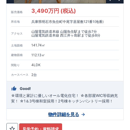
3,490万円 (税込)
販売価格
兵庫県明石市魚住町中尾字居屋敷121番1(地番)
所在地
山陽電気鉄道本線 山陽魚住駅まで徒歩7分
アクセス
山陽電気鉄道本線 西江井ヶ島駅まで徒歩8分
141.74㎡
土地面積
112.13㎡
建物面積
4LDK
間取り
2台
カースペース
Good!
☆環境と家計に優しいオール電化住宅！ ☆各部屋WIC等収納充
実！ ☆1＆3号棟和室採用！2号棟キッチンパントリー採用！
物件詳細を見る
見学予約・資料請求