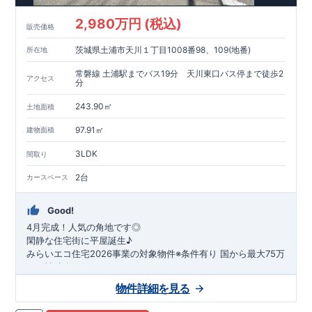
2,980万円 (税込)
販売価格
茨城県土浦市天川１丁目1008番98、109(地番)
所在地
常磐線 土浦駅までバス19分 天川東口バス停まで徒歩2
アクセス
分
243.90㎡
土地面積
97.91㎡
建物面積
3LDK
間取り
2台
カースペース
Good!
4月完成！人気の角地です◎
閑静な住宅街に平屋誕生♪
​みらいエコ住宅2026事業の対象物件※条件有り
​
国
から最大75万
円の補助金が得られます！
​※補助金額より事務手数料として99000 円（税込）及び振込手
物件詳細を見る
数料が差し引かれます。
★魅力的な間取り★
​・
玄関から
直接洗面所・浴室
へアクセスで
きる動線の為、