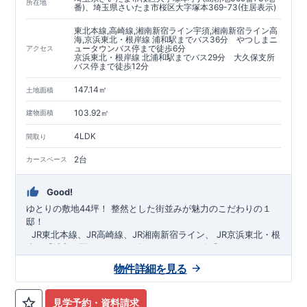
https://www.e-blooming.com/bukken/60075018/
所在地
番)、埼玉県さいたま市桜区大字塚本369-73(住居表示)
東北本線,高崎線,湘南新宿ライン宇須,湘南新宿ライン高
海,京浜東北・根岸線 浦和駅までバス36分 やつしまニ
ュータウンバス停まで徒歩6分
アクセス
京浜東北・根岸線 北浦和駅までバス29分 大久保支所
バス停まで徒歩12分
147.14㎡
土地面積
103.92㎡
建物面積
4LDK
間取り
2台
カースペース
Good!
ゆとりの敷地44坪！
​
整然とした街並みが魅力のこだわりの１
邸！
​ ​ ​
JR東北本線、JR高崎線、
JR湘南新宿ライン、
JR京浜東北・根
岸線「
浦和
」駅までバス36
分
バス停「
やつしまニュー
タウン
」まで徒歩6
分
​ ​
JR京浜東北・根岸線
「
北浦和
」駅までバ
物件詳細を見る
ス29
​◆子育て環境良好！
分
​
大久保小学校
バス停
まで徒歩12分、
「
大久保支所
大久保
」まで徒歩
中学
12分​
校
まで徒歩12分！
​
​◆設計・建設性能評価ｗ取得！
​
幼稚園、保育園までは
​
◎性能評価とは
徒歩20分
圏内！
​​
【
​
◆
設
計
広々とした敷地！
住宅性能評価】
​
​
敷地は
建物設計段階で、国が定めた
44坪超
！
​
LDKは
18
帖
！
​
第三者機
4LDK
の
見学予約・資料請求