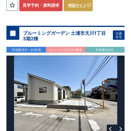
評価しております！ ​ 【
建設
住宅性能評価】
​
第三者機
見学予約・資料請求
特設サイト
関
​◆子育て環境良好！
により、建物完成までに
​
辻小学校
計4回
まで徒歩8分、
の検査が行われます！
内谷中学校
​
​ ◎こ
まで
の住宅の評価
徒歩9分！
​
幼稚園、保育園までは
​
国が定めた
耐震等級で最高の３
徒歩6分
圏内！
を取得！
​
◆
南東側6
地震
に強い
ｍ公道面！
住宅です！
​
陽光降りそそぐ明るい室内！
​
冬は暖かく夏は涼しくて快適♪ 省エネに
​
LDKは
16
帖
！
​
優れた
2（3）LDK
断熱等性能５
の間取りプラン採用！
を取得！
​ ​
その他項目も評価を受けてお
​
​◆こだわりの内装！
​
家
り、
族構成の変化に対応可能な可変型プラン！
性能に特化した
住宅です！
​
全居室
クローゼッ
ブルーミングガーデン 土浦市天川1丁目
分譲
ト付き！ ​
​◆充実した設備！
​
冬でも快適！LDK床暖房標準装
住宅
3期2棟
備♪
​
雨の日でも洗濯物が干せる
室内物干し
​
浴室乾燥暖房機
付き！
​
食洗機
付きシステムキッチン！
​
平日、休日 時間帯
1区画販売中／全2区画
みらいエコ住宅2026事業
長期優良住宅
問わずご案内可能です！
​
お気軽にお問い合わせください！
​
【お問い合わせ】TEL：
048-710-5571
(営業時間 9:30～
18:30 火水定休日)