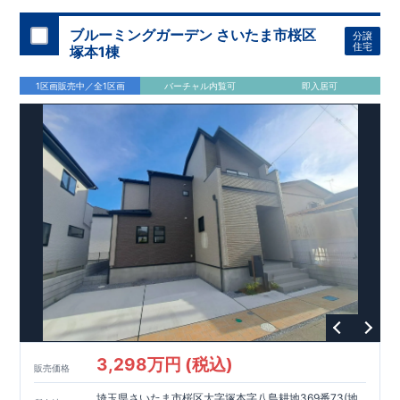
加須 徒歩
13
分
間取りのポイント
ブルーミングガーデン さいたま市桜区
分譲
LDK
約
19.5
帖
​陽当たりよく開放
■ 1
号棟
のゆとりあるリビング
住宅
塚本1棟
感があります。
■
共通
1区画販売中／全1区画
バーチャル内覧可
即入居可
・主寝室は将来仕切れる可変型プラン
・
2
階洋室
2
部屋にウォー
クインクローゼット設置
住宅設備のポイント
■
太陽光発電（フラットプラン）採用
月額サービス料
0
円で利用可
能
■
ホテルライクで実用的な洗面空間
（
オープンサニタリーirodori
/
詳細ページへ）
家計にやさしい住宅性能
■
長期優良住宅
住宅ローン控除額の優遇、
固定資産税の減額期間
延長など
税制面でのメリットが受けられます。
■
耐震等級
３
＋
制震ダンパー
建築基準法の
1.5
倍の耐震性。
地震保
険の割引（最大
50
％）対象です。
​ ​
​
現地のご案内・資料請求 受付中
■完成済みにつき、
実際の
​
​
建物・設備・間取りを
現地にてご確認いただけます。
ま
ずはお気軽にお問い合わせください。
3,298万円 (税込)
TEL
：
0120-44-1081
販売価格
（
9:30
～
18:30
／火水曜休み）
スマートフォンで見やすい特設サイトはこちら
埼玉県さいたま市桜区大字塚本字八島耕地369番73(地