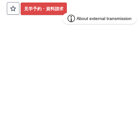
公園も身近にあり、快適な新生活が始められます♪
見学予約・資料請求
​◇アクセス◇
​・JR横浜線「矢部」駅まで徒歩22分
◇ロケーション◇
・相模原市立大野北小学校 徒歩22分
ブルーミングガーデン 豊田市山之手9丁
分譲
・コープときわ店 徒歩9分
住宅
目1棟
・フードワン淵野辺店 徒歩20分
​・セブンイレブン町田常盤店 徒歩11分
1区画販売中／全1区画
みらいエコ住宅2026事業
バーチャル内覧可
◇ブルーミングガーデンのこだわり◇
【全棟自社一貫体制】
・誰が、何をしたか。が明確だからこそ、お客様の安心に繋が
ります。
・設計、施工、営業が互いに協力しあい、最良のプランを提供
いたします。
・不要な中間マージンを抑えることで、コストダウンに努めて
います。
【耐震等級3取得】
・東栄住宅の建物は、国が定めた耐震等級で最高の3を取得。
建築基準法で定められた、｢数百年に一度発生する地震に対し
て、倒壊、崩壊しない。｣という基準から、さらに1.5倍の耐震
力を達成しています。
【住宅性能評価ダブル取得】
・設計住宅性能評価：建物設計段階で、国が認めた第三者機関