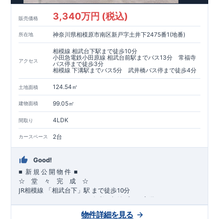
​​↓↓クリックで詳細ご紹介
3,340万円 (税込)
​◆耐震＋制震。
東栄セーフティーダンパー
標準装備◆
販売価格
​大きな揺れから家を守るだけではなく揺れそのものを軽減
神奈川県相模原市南区新戸字土井下2475番1(地番)
所在地
​建築基準法に定められた、「数百年に一度発生する地震に対し
て、倒壊、崩壊しない」
相模線 相武台下駅まで徒歩10分
​という基準から、さらに1.5倍の耐震力を達成しています。
小田急電鉄小田原線 相武台前駅までバス13分 常福寺
アクセス
バス停まで徒歩3分
相模線 下溝駅までバス5分 武井橋バス停まで徒歩4分
注文住宅のような個性あふれる間取り、
​住宅品質を担保しながらも
コストパフォーマンスの高さ
がブル
124.54㎡
土地面積
ーミングガーデンの魅力です。
「ここまでやってこの価格」
をぜひ体験してください。
99.05㎡
建物面積
4LDK
間取り
2台
カースペース
Good!
■
■
新
規
公
開
物
件
☆ 堂 々 完 成 ☆
JR
10
​
相模線
「相武台下」駅
まで
徒歩
分
,
☆
おすすめポイント
☆
[1]
多彩な収納プラン完備
★
【玄関土間収納】
物件詳細を見る
​​
スーツケースやベビーカーの収納にも便利
♪
【ウォークインク