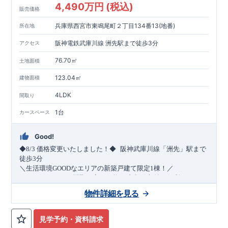
4,490万円 (税込)
販売価格
兵庫県西宮市東鳴尾町２丁目134番13(地番)
所在地
阪神電鉄武庫川線 洲先駅まで徒歩3分
アクセス
76.70㎡
土地面積
123.04㎡
建物面積
4LDK
間取り
1台
カースペース
Good!
​
◆8/3
価格変更いたしました！◆
阪神武庫川線
「洲先」
駅まで
​
徒歩
3
分
＼生活環境
GOOD
なエリアの新築戸建て限定1棟！／
・4
LDK
→5
LDK
へ
間取り変更可能
・衣類の収納に便利な
ウォー
クインクローゼット
・2部屋から行き来できる
続きバルコニー
物件詳細を見る
・デザインと機能性を兼ね備えた
オープンサニタリー
irodori
・
​
リビング全体を見渡せる
・網戸
11万円
(
税込
)
で設置可能！
対面キッチン
（オプション）
・お買い物施設（関西ス
​
ーパー）
↓クリックすると特設ページにジャンプします↓
徒歩10分
(
約787ｍ
)
見学予約・資料請求
2024
年グッドデザイン賞
3
プロジェクト同時受賞
○
・
「木造