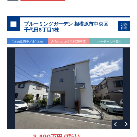
住宅用制震ダンパー/
東栄セーフティダンパー」
・
「地盤改良
工法/R-Evolve
パイル」
・
「宅地開発手法/
簡単に地図から消
せる道」
平日・休日ご内覧可能です！
○
第18
回キッズデザイン
賞
受賞
・
2024
年、東栄住宅
の新たな空間提案
ぜひお気軽にお問い合わせください♪
「マルチエント
ラ
ンス」
西宮営業所
が受賞いたしまし
TEL
：
0798-
ブルーミングガーデン 相模原市中央区
分譲
​
た！
38-1246
○
耐震等級最高
(
定休日：火・水・年末年始
等
級3
・数百年に一度の地震に耐える力
)
住宅
千代田6丁目1棟
の
1.5
倍の耐震性！
・さらに繰り返しの地震に強い
制震
ダンパ
ー
採用で安心！
○
BELS
・エコ住宅としての性能評価を全号棟
1区画販売中／全1区画
みらいエコ住宅2026事業
バーチャル内覧可
が取得しています！
○
住宅性能評価ダブ
ル
取得
・『設計』住
宅性能評価…建物設計段階で、国が認めた第三者機関が評価し
ております。
・『建設』住宅性能評価…評価を受けた図面通
りに施工されているか、建設までに計
4
回チェックが行われま
す。
3,490万円 (税込)