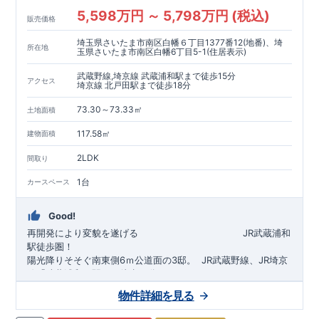
5,598万円 ～ 5,798万円 (税込)
販売価格
埼玉県さいたま市南区白幡６丁目1377番12(地番)、埼
所在地
玉県さいたま市南区白幡6丁目5-1(住居表示)
武蔵野線,埼京線 武蔵浦和駅まで徒歩15分
アクセス
埼京線 北戸田駅まで徒歩18分
73.30～73.33㎡
土地面積
117.58㎡
建物面積
2LDK
間取り
1台
カースペース
Good!
再開発により変貌を遂げる
​
JR武蔵浦和
駅徒歩圏！
陽光降りそそぐ南東側6ｍ公道面の3邸。
​
JR武蔵野線、JR埼京
線「
武蔵浦和
」駅まで徒歩15
分
​
自転車で約5分
物件詳細を見る
​◆設計・建設性能評価ｗ取得！
JR埼京線
「
北戸田
​
」駅まで徒歩18分​
◎性能評価とは
​​
​
【
設計
住
宅性能評価】
​
建物設計段階で、国が定めた
自転車で約6分
第三者機関
が