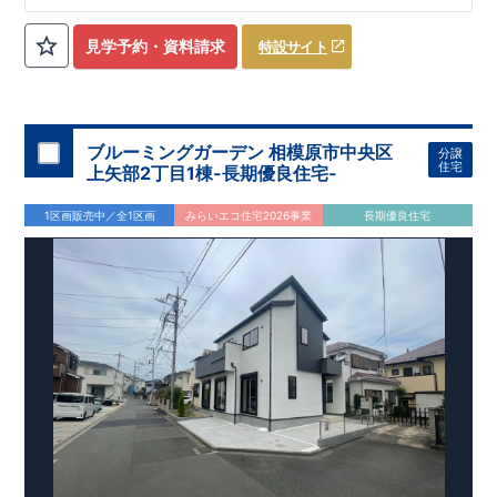
ローゼット】
私服通勤でお洋服をたくさんお持ちの方や、
流行ファッション
見学予約・資料請求
特設サイト
​​
がお好きな方にもおすすめ
♪
【全居室クローゼット完備】
​​
お子様のお洋服の収納にも困らない
☆
【２階の廊下収納】
​
生活感の出る掃除機や、
日用品などのアイテムを目隠し収納が
​​
​
できる
♪
【床下収納】
【大容量シューズクローゼット】
などの、あったらうれしい収納完備
☆
ブルーミングガーデン 相模原市中央区
分譲
,
[2]
対面キッチンには、食洗器搭載
★
住宅
上矢部2丁目1棟-長期優良住宅-
”
”
配膳・後片付け
が便利な
対面キッチン
には、
生活感を感じさせない
ビルトイン食洗器
を搭載
1区画販売中／全1区画
みらいエコ住宅2026事業
長期優良住宅
,
[4]
上部吹抜け
明るく開放的な空間を演出
♪
◎
暮らしに寄り添う住環境
◎
～徒歩圏内～
教育環境
／コンビニ
/
ドラッグストア
／
公園
■周辺環境■
【教育施設】
593m
8
​
せんだん保育園 約
（徒歩
分）
新磯保育園 約
784m
10
715m
9
​
​相陽中
（徒歩
分）
新磯小学校 約
（徒歩
分）
学
m
25
​
校 約2000
（徒歩
分）
【買い物施設】
556m
7
​
ローソン相模原磯部店 約
（徒歩
分）
ファミリーマート
1100m
4
​
座間一丁目店 約
（徒歩
1
分）
ドラッグセイムス座間