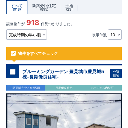
すべて
新築分譲住宅
土地
918
895
23
918
該当物件が
件見つかりました。
表示件数
物件をすべてチェック
ブルーミングガーデン 豊見城市豊見城5
分譲
住宅
棟-長期優良住宅-
1区画販売中／全5区画
長期優良住宅
バーチャル内覧可