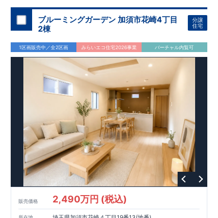
ブルーミングガーデン 加須市花崎4丁目
分譲
住宅
2棟
1区画販売中／全2区画
みらいエコ住宅2026事業
バーチャル内覧可
2,490万円 (税込)
販売価格
埼玉県加須市花崎４丁目19番13(地番)
所在地