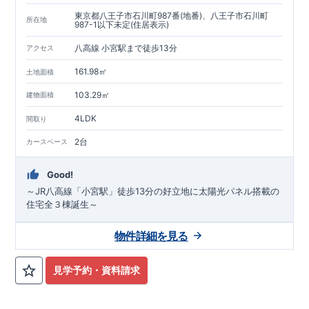
東京都八王子市石川町987番(地番)、八王子市石川町
所在地
987-1以下未定(住居表示)
八高線 小宮駅まで徒歩13分
アクセス
161.98㎡
土地面積
103.29㎡
建物面積
4LDK
間取り
2台
カースペース
Good!
～JR八高線「小宮駅」徒歩13分の好立地に太陽光パネル搭載の
住宅全３棟誕生～
物件詳細を見る
見学予約・資料請求