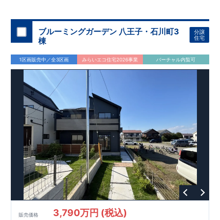
◇
ブルーミングガーデンのこだわり
◇
【全棟自社一貫体制】
・誰が、何をしたか。が明確だからこそ、お客様の安心に繋が
ります。
・設計、施工、営業が互いに協力しあい、最良のプラ
ブルーミングガーデン 八王子・石川町3
分譲
ンを提供いたします。
・東栄住宅では、お引渡し後最大
・不要な中間マージンを抑えることで、
10
回の無料定期点検と、
60
年
住宅
棟
コストダウンに努めています。
間の品質保証を実施。お引渡しからが本当のお付き合いだと考
【耐震等級3
取得】
・東栄住宅
の建物は、国が定めた耐震等級で
え、アフターサービスを外部の業者に委託せず、東栄住宅グル
3
を取得。建築基準法で定め
1区画販売中／全3区画
みらいエコ住宅2026事業
バーチャル内覧可
られた、｢数百年に一度発生する地震に対して、倒壊、崩壊しな
ープ「東栄ホームサービス株式会社」にて責任をもって対応い
い。｣という基準から、さらに
たします。
1.5
倍の耐震力を達成していま
す。
【住宅性能評価ダブル取得】
・設計住宅性能評価：建物
設計段階で、国が認めた第三者機関が評価しています。
・建設
住宅性能評価：評価を受けた図面通りに施工されているか、建
設までに、計
4
回のチェックが行われます。
図面や書類上だけ
でなく、現場の施工状況を検査した上で、品質を保証していま
す。
【充実のアフターサポート】
3,790万円 (税込)
販売価格