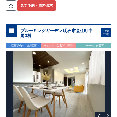
見学予約・資料請求
ブルーミングガーデン 明石市魚住町中
分譲
住宅
尾3棟
1区画販売中／全3区画
みらいエコ住宅2026事業
バーチャル内覧可