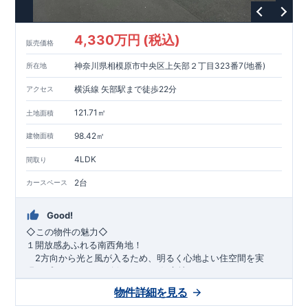
1200m
15
​
店 約
（徒歩
分）
たからやフレサ磯部店 約
1400m
18
【その他施設】
（徒歩
分）
550m
7
​
根岸台公園 約
（徒歩
分）
下磯部東子どもの広場 約
4,330万円 (税込)
757m
10
​
772m
10
​
販売価格
（徒歩
分）
新戸診療所 約
（徒歩
分）
相模原
900m
12
​
磯部郵便局 約
（徒歩
分）
磯部クリニック 約
神奈川県相模原市中央区上矢部２丁目323番7(地番)
所在地
948m
12
​
■
東栄住宅の家作り■
（徒歩
分）
■
ブルーミングガーデンのこだわり
■
​↑
↑ ​
■
​
各タイトルをクリック
長期優良住宅取得
【国が定めた７つ
横浜線 矢部駅まで徒歩22分
アクセス
​
​
の技術基準をクリア
☆
】
１
耐久性
/
２劣化対策
/
３維持管理性
４
住宅面積
/
５省エネルギー性
/
６
居住環境
/
７
維持保全管理
121.71㎡
土地面積
​
■
住宅性能評価ダブル取得
スマートフォンで見やすい特設サイ
​
トはこちら
★
物件のご案内は、
事前予約
が
オススメ
です
☆
98.42㎡
建物面積
​
​
スムーズにご案内が可能
♪
お気軽にお問い合わせください
♪
お
4LDK
TEL:0120-07-1081​
間取り
​
​
問い合わせお待ちしております
☆
※
未完成の
場合は、現地確認の他に
近くにある同仕様の完成物件をご案内
2台
カースペース
致します。
Good!
​◇この物件の魅力◇
１開放感あふれる南西角地！
2方向から光と風が入るため、明るく心地よい住空間を実
現。プライバシーも確保しやすい好立地です♪
​２
自然と利便が両立するロケーション！
物件詳細を見る
最寄りの矢部駅まで徒歩22分で、駅利用も可能。生活施設や