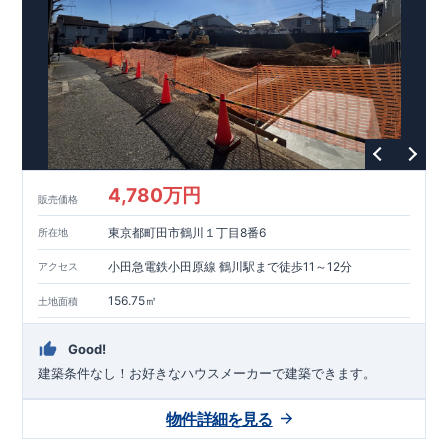
能を評価されています！図面を第三者機関へ提出します。外部
■
当社こだわりの空間アイディアを
ショート動画
で
評価委員が建設中に
ご紹介しています。
3
回、竣工時に
ここをクリッ
1
回の現場検査が行われま
ク
す。構造の安定、劣化の軽減、維持管理への配慮、温熱環境・
エネルギー消費量（断熱等性能）の必須
4
分野、空気環境で、最
高等級取得！
■
耐震等級
3
もっと詳しく
東栄住宅の建物
は、国が定めた耐震最高等級
3
を取得。建築基準法に定められ
た、｢数百年に一度発生する地震に対して、倒壊、崩壊しない｣
という基準から、さらに
1.5
倍の耐震力を達成しています。
■
耐
風等級
2
災害時の損傷の受けにくさを評価されています。建築
基準法に定められている暴風による力（
500
年に
1
度）のさらに
4,780万円
販売価格
1.2
倍の暴風に対しても損傷を生じないことで耐風最高等級
2
を
取得しています。
■
自社一貫体制
もっと詳しく
東栄住宅は土
東京都町田市鶴川１丁目8番6
所在地
地の仕入れ、設計、施工、販売、メンテナンスまで、すべての
プロセスに携わっています。
■
アフターサポート
もっ
小田急電鉄小田原線 鶴川駅まで徒歩11～12分
アクセス
と詳しく
快適に暮らすことができる住宅の品質を長期にわたり
維持するには、定期的な点検を実施することが重要です。
最大
156.75㎡
土地面積
60
年間の保証制度がございます。もちろん、定期点検以外でも
万一不具合が発生した際は対応いたします。
Good!
建築条件なし！​お好きなハウスメーカーで建築できます。
物件詳細を見る