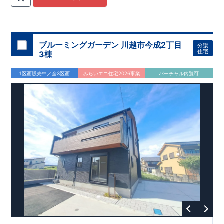
関
間取りプラン採用！
が評価しております！ ​ 【
​
​◆こだわりの内装！
建設
住宅性能評価】
​
2階洋室のうち一
​
第三
者機関
室は
開放的な勾配天井
により、建物完成までに
！
​
全居室
計4回
クローゼット付き！ ​ リビ
の検査が行われます！
​
​
◎この住宅の評価
ングはおしゃれな
​
折上天井
国が定めた
♪
​
​◆充実した設備！
耐震等級で最高の３
​
雨の日でも
を取得！
地震に強い
洗濯物が干せる
住宅です！
室内物干し
​
冬は暖かく夏は涼しくて快適♪ 省エ
​
浴室乾燥暖房機
付き！
​
食洗機
ネに優れた
付きシステムキッチン！
断熱等性能５
を取得！
​ ​
平日、休日 時間帯問わずご案内可
​ ​
その他項目も評価を受け
ブルーミングガーデン 川越市今成2丁目
分譲
ており、
能です！
性能に特化した
​
お気軽にお問い合わせください！
住宅です！
​
【お問い合わせ】
住宅
3棟
TEL：
048-710-5571
(営業時間 9:30～18:30 火水定休日)
1区画販売中／全3区画
みらいエコ住宅2026事業
バーチャル内覧可