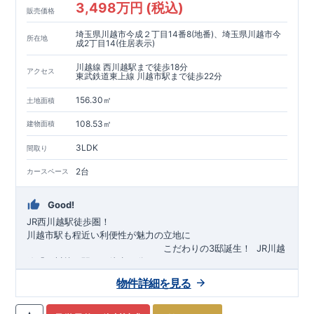
3,498万円 (税込)
販売価格
埼玉県川越市今成２丁目14番8(地番)、埼玉県川越市今
所在地
成2丁目14(住居表示)
川越線 西川越駅まで徒歩18分
アクセス
東武鉄道東上線 川越市駅まで徒歩22分
156.30㎡
土地面積
108.53㎡
建物面積
3LDK
間取り
2台
カースペース
Good!
JR西川越駅徒歩圏！
川越市駅も程近い利便性が魅力の立地に
​
こだわりの3邸誕生！
​
JR川越
線「
西川越
」駅まで徒歩18
分
​
​◆子育て環境良好！
​
今成小学校
自転車約6分（約1430ｍ）
まで徒歩9分、
富士見中学校
​ ​
物件詳細を見る
東武東上線「
まで徒歩24分！
川越市
​
幼稚園、保育園までは
」駅まで徒歩22
分
​
徒歩3分
圏内！
​
◆
広々とした敷地！
​
敷地は
34～40坪超
自転車約7分（約1740ｍ）
！
​
LDKは
16～19
帖
！
​