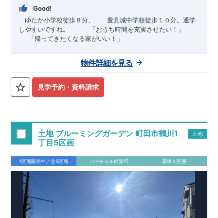
Good!
ゆたか小学校徒歩８分、 豊見城中学校徒歩１０分。通学
しやすいですね。
​ ​ ​ ​
「おうち時間を充実させたい！」
「帰ってきたくなる家がいい！」
「おしゃれなら建売住宅もありかも！」
物件詳細を見る
TEL:098-860-2201
（火・水曜日定休日、年末年始休み）
■
オプションではありません！全棟標準搭載
床下換気システ
見学予約・資料請求
ム・ガス衣類乾燥機・食洗器・宅配ボックス・玄関電子キー・
浴室換気乾燥機・防犯ガラス
■
１階廻りの構造材は
防腐・防蟻性
を確保するため、構造用集
成材に
ヒノキ
を使用しております！
土地 ブルーミングガーデン 町田市鶴川1
土地
■
長期優良住宅
もっと詳しく
「いい家を作って、きちんと手
丁目5区画
入れをして、長く大切に使う」という考え方の下、
国が定めた
7
つの厳しい技術基準をクリアした物件だけが認定を受けられる
1区画販売中／全5区画
バーチャル内覧可
最終１区画
長期優良住宅。
長期優良住宅として認定を受けるためには、国が定めた下記
7
つ
の技術基準をクリアする必要があります。東栄住宅は全棟でク
リア！①耐震性②劣化対策③維持管理性④住戸面積⑤省エネル
ギー性⑥居住環境⑦維持保全管理
そのほかの魅力として、住宅ローン金利優遇、固定資産税の減
税、中古市場での売却時にも有利です。
■
住宅性能評価ダブル
取得
もっと詳しく
「設計」と「建設」のダブルで性