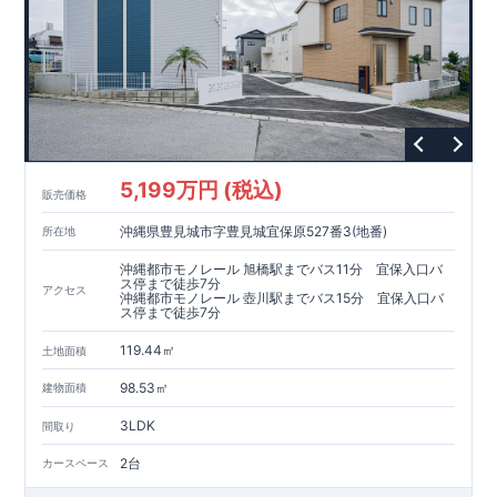
5,199万円 (税込)
販売価格
沖縄県豊見城市字豊見城宜保原527番3(地番)
所在地
沖縄都市モノレール 旭橋駅までバス11分 宜保入口バ
ス停まで徒歩7分
アクセス
沖縄都市モノレール 壺川駅までバス15分 宜保入口バ
ス停まで徒歩7分
119.44㎡
土地面積
98.53㎡
建物面積
3LDK
間取り
2台
カースペース