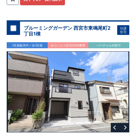
ブルーミングガーデン 西宮市東鳴尾町2
分譲
住宅
丁目1棟
1区画販売中／全1区画
みらいエコ住宅2026事業
バーチャル内覧可