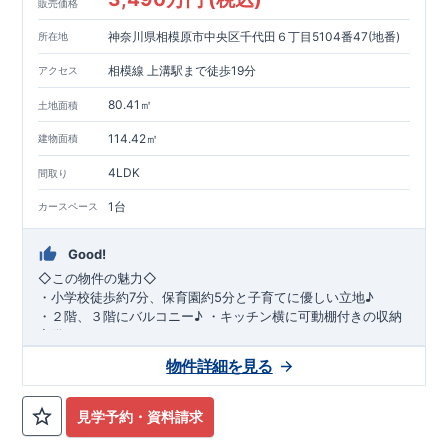
販売価格
神奈川県相模原市中央区千代田６丁目5104番47(地番)
所在地
相模線 上溝駅まで徒歩19分
アクセス
80.41㎡
土地面積
114.42㎡
建物面積
4LDK
間取り
1台
カースペース
Good!
◇
この物件の魅力
◇
・
小学校徒歩約
7
分、保育園約
5
分と子育てに優しい立地♪
・２階、３階にバルコニー♪
・キッチン横に可動棚付きの収納
完備。
・家族で過ごすこともできるワイドバルコニー完備。
◇
アクセ
物件詳細を見る
ス
◇
JR
相模線「上溝」駅
徒歩
19
分
◇
ロケーション
◇
・相模原市立星が丘小学校
徒歩
7
分
・オーケ
ー相模原店
徒歩
4
分
・業務スーパー相
見学予約・資料請求
模原店
徒歩
12
分
・やまうち医院 徒歩
4
分
・セブン
イレブン星ヶ丘店 徒歩
4
分