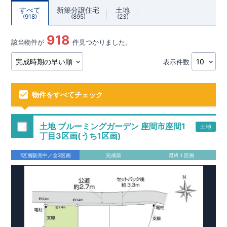
すべて
新築分譲住宅
土地
918
895
23
918
該当物件が
件見つかりました。
表示件数
物件をすべてチェック
土地 ブルーミングガーデン 座間市座間1
土地
丁目3区画(うち1区画)
1区画販売中／全3区画
完成前
最終１区画