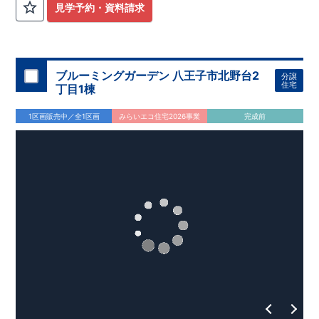
校
……
徒歩22分（約1710ｍ）
見学予約・資料請求
【妥協のない家づくり】
​↓ クリックすると詳細ページが表示
されます
長期優良住宅
​住宅性能評価
地震に強い家づくり
（地盤編
）
​地震に強い家づくり（建物編）
地震に強い家づく
り（制震編）
ブルーミングガーデン 八王子市北野台2
分譲
【ブルーミングガーデンが選ばれる理由】
​↓ クリックすると
住宅
丁目1棟
詳細ページが表示されます
​暮らしを豊かにする空間アイデア
外観デザインへのこだわり
メンテナンスリフォーム
1区画販売中／全1区画
みらいエコ住宅2026事業
完成前
お問い合わせ​
027-320-1238
​
高崎営業所（定休日：火曜日・水
曜日）
営業時間／9：30～18：30
​
​ ​
GOOD DESIGN AWARD2024
​
東栄住宅​
は、この度2024年度
グッドデザイン賞を3プロジェクト同時受賞いたしました。
木造住宅用制震ダンパー / 東栄セーフティダンパー
地盤改
良工法 / R-Evolve パイル
宅地開発手法 / 簡単に地図から
消せる道