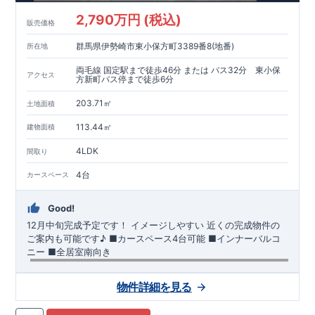
2,790万円 (税込)
販売価格
群馬県伊勢崎市東小保方町3389番8(地番)
所在地
両毛線 国定駅まで徒歩46分 または バス32分 東小保
アクセス
方新町バス停まで徒歩6分
203.71㎡
土地面積
113.44㎡
建物面積
4LDK
間取り
4台
カースペース
Good!
12月中旬完成予定です！
イメージしやすい 近くの完成物件の
ご案内も可能です♪ ​■カースペース4台可能 ​■インナーバルコ
ニー ​■全居室南向き
【交通】
両毛線
『国定』駅……徒歩46分（約3610ｍ）
物件詳細を見る
【学校】
​あずま南
小学校……徒歩4分（約270ｍ）
​あずま
中学