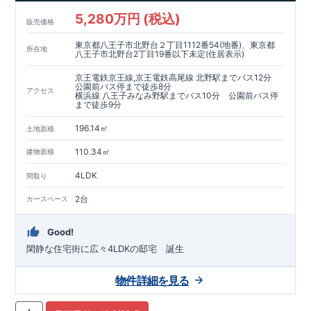
5,280万円 (税込)
販売価格
東京都八王子市北野台２丁目1112番54(地番)、東京都
所在地
八王子市北野台2丁目19番以下未定(住居表示)
京王電鉄京王線,京王電鉄高尾線 北野駅までバス12分
公園前バス停まで徒歩8分
アクセス
横浜線 八王子みなみ野駅までバス10分 公園前バス停
まで徒歩9分
196.14㎡
土地面積
110.34㎡
建物面積
4LDK
間取り
2台
カースペース
Good!
閑静な住宅街に広々4LDKの邸宅 誕生
物件詳細を見る