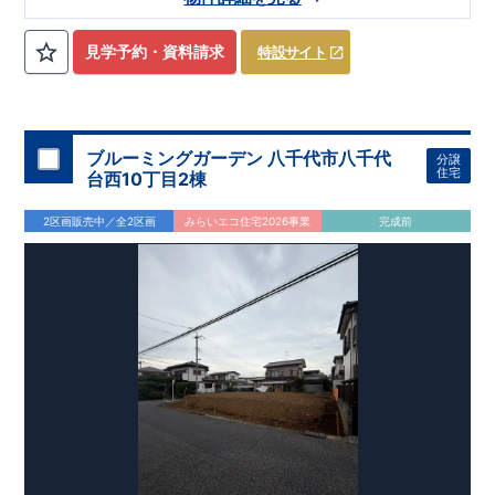
線
​『北高崎』駅……徒歩29分（約2320ｍ）
【学校】
​豊岡
小学校……徒歩24分（約870ｍ）
​豊岡
中学校
……
見学予約・資料請求
特設サイト
徒歩52分（約1380ｍ）
【妥協のない家づくり】
​↓ クリックすると詳細ページが表示
されます
長期優良住宅
​住宅性能評価
地震に強い家づくり
（地盤編
）
​地震に強い家づくり（建物編）
地震に強い家づく
ブルーミングガーデン 八千代市八千代
分譲
り（制震編）
住宅
台西10丁目2棟
【ブルーミングガーデンが選ばれる理由】
​↓ クリックすると
詳細ページが表示されます
​暮らしを豊かにする空間アイデア
2区画販売中／全2区画
みらいエコ住宅2026事業
完成前
外観デザインへのこだわり
メンテナンスリフォーム
お問い合わせ​
027-320-1238
​
高崎営業所（定休日：火曜日・水
曜日）
営業時間／9：30～18：30
​
​ ​
GOOD DESIGN AWARD2024
​
東栄住宅​
は、この度2024年度
グッドデザイン賞を3プロジェクト同時受賞いたしました。
木造住宅用制震ダンパー / 東栄セーフティダンパー
地盤改
良工法 / R-Evolve パイル
宅地開発手法 / 簡単に地図から
消せる道
スマートフォンで見やすい特設サイトはこちら
https://www.e-blooming.com/bukken/51575037/