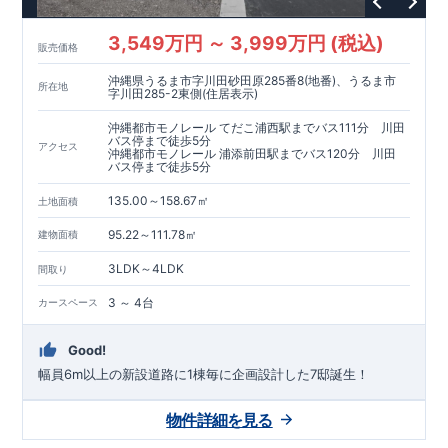
3,549万円 ～ 3,999万円 (税込)
販売価格
沖縄県うるま市字川田砂田原285番8(地番)、うるま市
所在地
字川田285-2東側(住居表示)
沖縄都市モノレール てだこ浦西駅までバス111分 川田
バス停まで徒歩5分
アクセス
沖縄都市モノレール 浦添前田駅までバス120分 川田
バス停まで徒歩5分
135.00～158.67㎡
土地面積
95.22～111.78㎡
建物面積
3LDK～4LDK
間取り
3 ～ 4台
カースペース
Good!
幅員6m以上の新設道路に1棟毎に企画設計した7邸誕生！
物件詳細を見る