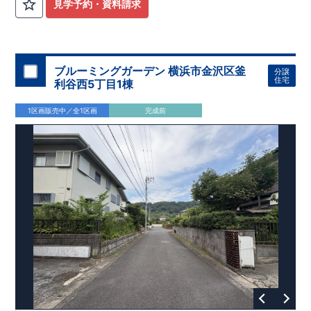
見学予約・資料請求
ブルーミングガーデン 横浜市金沢区釜
分譲
住宅
利谷西5丁目1棟
1区画販売中／全1区画
完成前