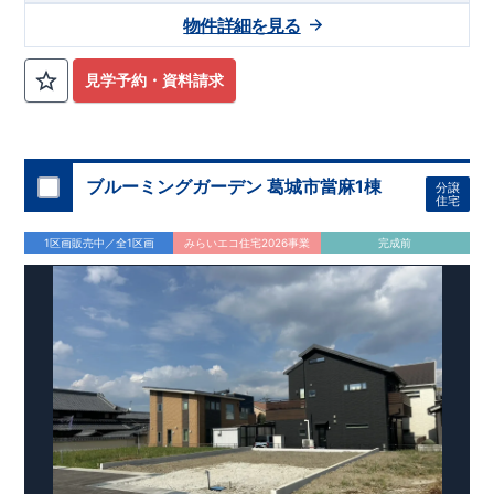
8分 ​・バス停「秋篠西」まで徒歩4分 ​
ラキッチンを採用！
​
タッチレス水栓付きで、デザイン性・機
​〇ロケーション
・市立西
物件詳細を見る
大寺北小学校まで徒歩14分 ​・市立平城中学校まで徒歩10分 ​・
能性共に高です。 ​・1階のトイレはタンクレストイレで、スタ
あおぞら保育園まで徒歩15分
イリッシュな手洗い洗面所もついてます！
​（株）東栄住宅 京都営業所
​・
​TEL:075-394-5350
市立西大寺北こども園まで徒歩
・リビングには、高
​定休
14分 ​・近畿大学附属幼稚園まで徒歩16分
級感やデザイン性をプラスしたグラビオエッジの壁を採用！
日：火・水・年末年始など
​
〇この物件のおすす
​
・
見学予約・資料請求
め
ベビーカーやアウトドアグッズの収納に便利な土間収納
​
・ガス
乾燥機「乾太くん」導入物件！悪天候の時の洗濯も安心です！
​​
・季節物の衣類等、たっぷり収納が行えるウォークインクロー
ゼット！
​・食料品や日用品のストックに便利な備蓄倉庫！
​
​お
気軽にご連絡ください！
ブルーミングガーデン 葛城市當麻1棟
分譲
住宅
1区画販売中／全1区画
みらいエコ住宅2026事業
完成前