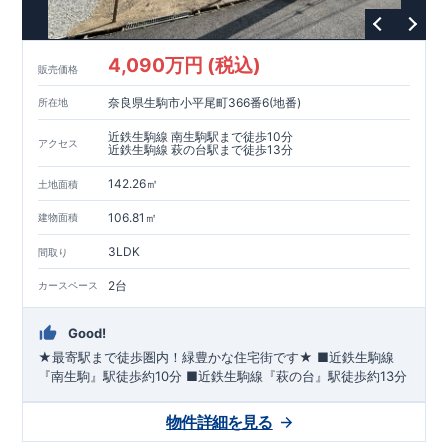
4,090万円 (税込)
販売価格
奈良県生駒市小平尾町366番6(地番)
所在地
近鉄生駒線 南生駒駅まで徒歩10分
アクセス
近鉄生駒線 萩の台駅まで徒歩13分
142.26㎡
土地面積
106.81㎡
建物面積
3LDK
間取り
2台
カースペース
Good!
★最寄駅まで徒歩圏内！緑豊かな住宅街です★
■
近鉄生駒線
『南生駒』駅
徒歩約10分
■
近鉄生駒線『萩の台』駅
徒歩約13分
物件詳細を見る