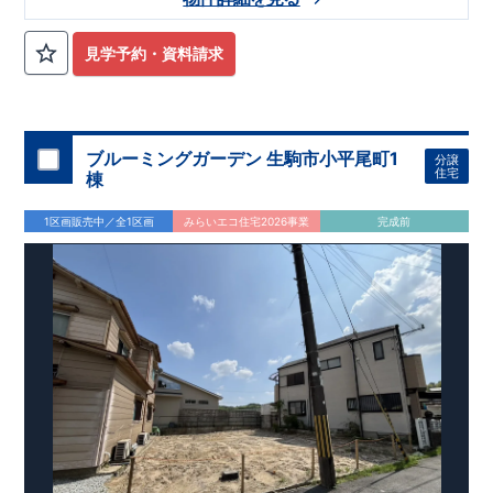
に設置
​
・
水回りにはお手入れのしやすい設備
をえらびました
​ ​
『當麻第一保育園』
徒歩約12分
​『市立當麻小学校附属幼稚園』
徒歩約22分
『市立當麻小学校』
徒歩約22分
『市立白鳳中学
見学予約・資料請求
校』
徒歩約7分
​
『万代尺土店』
徒歩約24分
『ファミリーマー
ト葛城竹内店』
徒歩約8分
​
『オークワ香芝南店』
徒歩約23分
『長尾郵便局』
徒歩約13分
​
ブルーミングガーデン 生駒市小平尾町1
分譲
住宅
棟
1区画販売中／全1区画
みらいエコ住宅2026事業
完成前