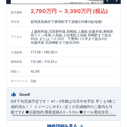
2,790万円 ～ 3,390万円 (税込)
販売価格
群馬県高崎市下豊岡町字下原郷239番5他(地番)
所在地
上越新幹線,北陸新幹線,高崎線,上越線,信越本線,湘南新
宿ライン高海,八高線,上信電鉄上信線 高崎駅まで徒歩
アクセス
45分 または バス15分 下豊岡バス停まで徒歩3分
信越本線 北高崎駅まで徒歩29分
171.59～182.93㎡
土地面積
110.96～115.51㎡
建物面積
4LDK
間取り
3台
カースペース
Good!
9月下旬完成予定です！
※1～3号棟は12月中旬予定
早くも1棟ご
成約済み！！
​ ​イメージしやすい 近くの完成物件のご案内も可
能です♪ ​■分譲地内 開発道路4.0～5.0ｍ ​■オール電化住宅 ​
■SCフォルテ高崎まで徒歩4分
【交通】
高崎線
『高崎』駅……徒歩45分（約3580ｍ）
​信越本
物件詳細を見る