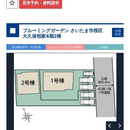
見学予約・資料請求
ブルーミングガーデン さいたま市桜区
分譲
住宅
大久保領家4期2棟
2区画販売中／全2区画
みらいエコ住宅2026事業
完成前