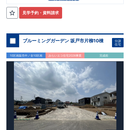
デザイン性のある空間でお料理♪
リア
・住宅ローン減税、固定資産税などの税制優遇を受けられ
​
■床暖房採用で冷え込む時期
もあたたかい！
ます。 ・中古市場でも、長期優良住宅が有利に働きます。
​
■カースペース3台確保で来客時も安心
■住
宅性能評価ダブル取得予定!
・『設計』住宅性能評価‥‥建物設
見学予約・資料請求
計段階で、国が認めた第三機関が評価しております。 ・『建
設』住宅性能評価‥‥評価を受けた図面通りに施工されている
か、建設までに計4回チェックが行われます。 ・図面や書類上
だけでなく、「現場の施工状況」を検査した上で、品質を保証
しております。
■全棟自社一貫体制!
・誰が何をやったかが明
ブルーミングガーデン 坂戸市片柳10棟
分譲
確だからこそ、お客様の安心に繋がります。 ・設計、施工、営
住宅
業が協力しあい、最良のプランをご提供いたします。 ・不要な
中間マージンを抑える事で、コストダウンに努めております。
​
10区画販売中／全10区画
みらいエコ住宅2026事業
完成前