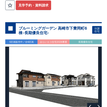
見学予約・資料請求
ブルーミングガーデン 高崎市下豊岡町6
分譲
住宅
棟-長期優良住宅-
5区画販売中／全6区画
みらいエコ住宅2026事業
長期優良住宅