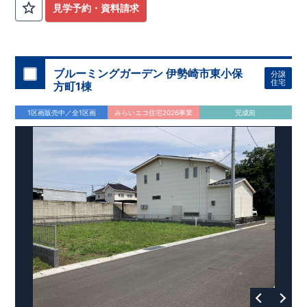
見学予約・資料請求
ブルーミングガーデン 伊勢崎市東小保
分譲
住宅
方町1棟
1区画販売中／全1区画
みらいエコ住宅2026事業
完成前