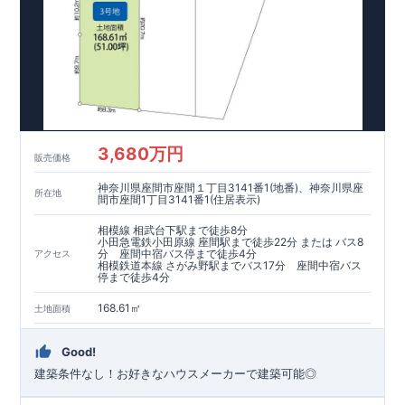
3,680万円
販売価格
神奈川県座間市座間１丁目3141番1(地番)、神奈川県座
所在地
間市座間1丁目3141番1(住居表示)
相模線 相武台下駅まで徒歩8分
小田急電鉄小田原線 座間駅まで徒歩22分 または バス8
分 座間中宿バス停まで徒歩4分
アクセス
相模鉄道本線 さがみ野駅までバス17分 座間中宿バス
停まで徒歩4分
168.61㎡
土地面積
Good!
建築条件なし！お好きなハウスメーカーで建築可能◎