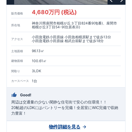
4,680万円 (税込)
販売価格
神奈川県座間市相模が丘３丁目824番9(地番)、座間市
所在地
相模が丘3丁目54-9(住居表示)
小田急電鉄小田原線 小田急相模原駅まで徒歩13分
アクセス
小田急電鉄小田原線 相武台前駅まで徒歩18分
96.13㎡
土地面積
100.61㎡
建物面積
3LDK
間取り
1台
カースペース
Good!
周辺は交通量の少ない閑静な住宅街で安心の住環境！！
20帖超のLDKにはパントリーを完備！全居室にWIC完備で収納
力豊富！
物件詳細を見る