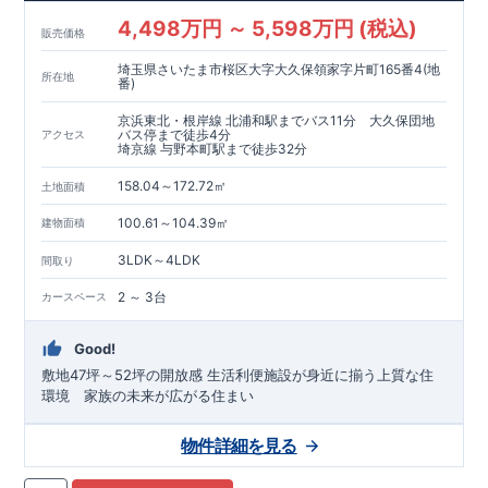
4,498万円 ～ 5,598万円 (税込)
販売価格
埼玉県さいたま市桜区大字大久保領家字片町165番4(地
所在地
番)
京浜東北・根岸線 北浦和駅までバス11分 大久保団地
バス停まで徒歩4分
アクセス
埼京線 与野本町駅まで徒歩32分
158.04～172.72㎡
土地面積
100.61～104.39㎡
建物面積
3LDK～4LDK
間取り
2 ～ 3台
カースペース
Good!
敷地47坪～52坪の開放感 生活利便施設が身近に揃う上質な住
環境 家族の未来が広がる住まい
物件詳細を見る