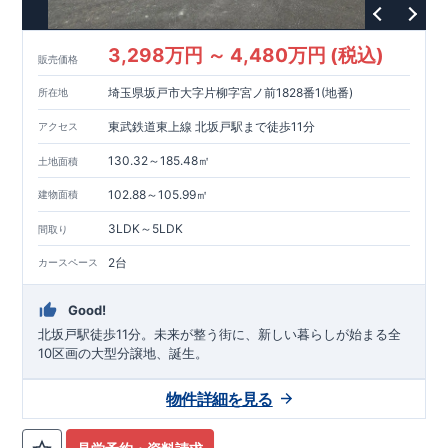
3,298万円 ～ 4,480万円 (税込)
販売価格
埼玉県坂戸市大字片柳字宮ノ前1828番1(地番)
所在地
東武鉄道東上線 北坂戸駅まで徒歩11分
アクセス
130.32～185.48㎡
土地面積
102.88～105.99㎡
建物面積
3LDK～5LDK
間取り
2台
カースペース
Good!
北坂戸駅徒歩11分。未来が整う街に、新しい暮らしが始まる全
10区画の大型分譲地、誕生。
物件詳細を見る