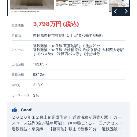
3,798万円 (税込)
販売価格
奈良県奈良市敷島町１丁目1076番11(地番)
所在地
近鉄難波・奈良線 菖蒲池駅まで徒歩21分
近鉄難波・奈良線,近鉄橿原線,近鉄京都線 大和西大寺駅
アクセス
までバス8分 秋篠西バス停まで徒歩4分
162.65㎡
土地面積
98.12㎡
建物面積
3LDK
間取り
3台
カースペース
Good!
２０２６年１２月上旬完成予定！
​
近鉄沿線が最寄り駅！
​カー
スペース並列3台が駐車可能！（※車種による）
​〇アクセス
・
近鉄難波・奈良線 ​ 【菖蒲池】駅まで徒歩21分 ・近鉄難波・
奈良線、近鉄橿原線、近鉄京都線 ​ 「大和西大寺」駅までバス
​・収納豊富でデザイン性に優れたワイド洗面台！ ​・ペニンシュ