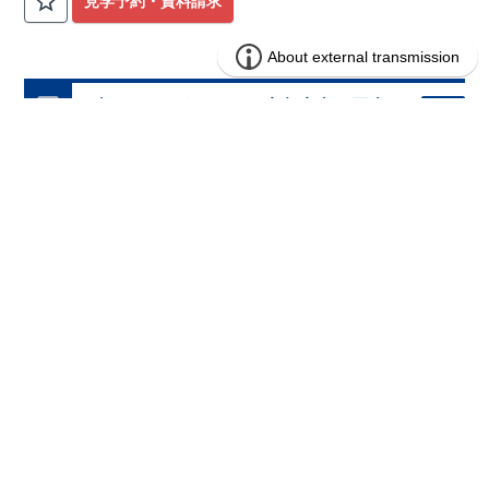
見学予約・資料請求
ブルーミングガーデン 宇都宮市下岡本
分譲
住宅
町-ネオユニバース-10棟(うち6棟)
6区画販売中／全10区画
みらいエコ住宅2026事業
バーチャル内覧可