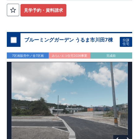
見学予約・資料請求
ブルーミングガーデン うるま市川田7棟
分譲
住宅
7区画販売中／全7区画
みらいエコ住宅2026事業
完成前