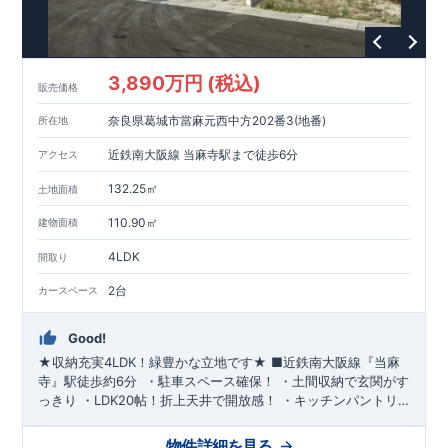
3,890万円 (税込)
販売価格
奈良県葛城市當麻元西中方202番3(地番)
所在地
近鉄南大阪線 当麻寺駅まで徒歩6分
アクセス
132.25㎡
土地面積
110.90㎡
建物面積
4LDK
間取り
2台
カースペース
Good!
★収納充実4LDK！緑豊かな立地です★
■
近鉄南大阪線『当麻
寺』駅
徒歩約6分
​
​​・
駐車スペース
確保！
​・
土間収納
で玄関がす
っきり
​
・
LDK20帖
！
折上天井
で開放感！
​・
キッチンパントリ
ー
で備蓄品まですっきり
​・リビングが見渡せる
フルオープンキ
ッチン
​
・各居室や廊下にも
収納スペース
確保
​・
トイレは各階
物件詳細を見る