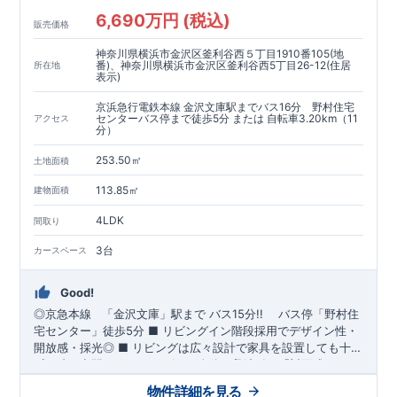
6,690万円 (税込)
販売価格
神奈川県横浜市金沢区釜利谷西５丁目1910番105(地
番)、神奈川県横浜市金沢区釜利谷西5丁目26-12(住居
所在地
表示)
京浜急行電鉄本線 金沢文庫駅までバス16分 野村住宅
センターバス停まで徒歩5分 または 自転車3.20km（11
アクセス
分）
253.50㎡
土地面積
113.85㎡
建物面積
4LDK
間取り
3台
カースペース
Good!
◎京急本線
「金沢文庫」
駅まで バス15分!!
バス停「野村住
宅センター
」徒歩5分
■
リビングイン階段採用でデザイン性・
開放感・採光◎
■
リビングは広々設計で家具を設置しても十分
ゆとりの空間です♪
◆
ブルーミングガーデンのこだわり ◆
​
■
リビング全体を見渡せる「対面式キッチ
← 各タイトルをクリ
ン」を採用♪
ック!!
■『長期優良住宅』取得予定!
​
■キッチンスペースにはポップアップ天井採用で
・国の定めた基準を全てク
物件詳細を見る