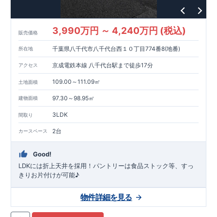
3,990万円 ～ 4,240万円 (税込)
販売価格
千葉県八千代市八千代台西１０丁目774番8(地番)
所在地
京成電鉄本線 八千代台駅まで徒歩17分
アクセス
109.00～111.09㎡
土地面積
97.30～98.95㎡
建物面積
3LDK
間取り
2台
カースペース
Good!
LDKには折上天井を採用！パントリーは食品ストック等、すっ
きりお片付けが可能♪
物件詳細を見る