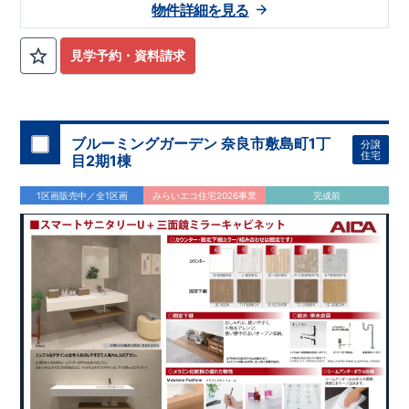
物件詳細を見る
見学予約・資料請求
ブルーミングガーデン 奈良市敷島町1丁
分譲
住宅
目2期1棟
1区画販売中／全1区画
みらいエコ住宅2026事業
完成前