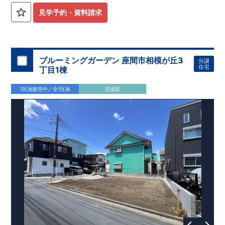
見学予約・資料請求
ブルーミングガーデン 座間市相模が丘3
分譲
住宅
丁目1棟
1区画販売中／全1区画
完成前