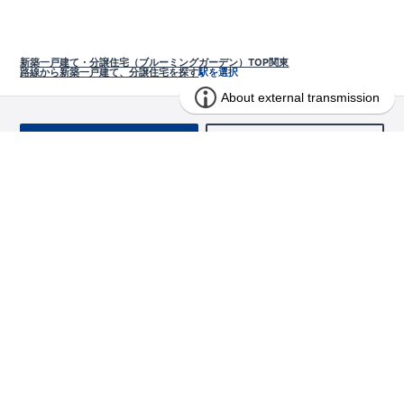
新築一戸建て・分譲住宅（ブルーミングガーデン）TOP
関東
路線から新築一戸建て、分譲住宅を探す
駅を選択
お問い合わせ
求む!! 建売用地
物件を探す
エリアから探す
東栄の家づくり
北海道・東北
長期優良住宅
お役立ちコンテンツ
北海道
宮城県
福島県
住宅性能評価書
関東
ご契約までの道のり
お客様インタビュー
茨城県
栃木県
群馬県
埼玉県
ブルーミングガーデンは地震につよい<地盤編>
現地見学ガイド
千葉県
東京都
神奈川県
支店・営業所
ブルーミングガーデンは地震につよい<建物編>