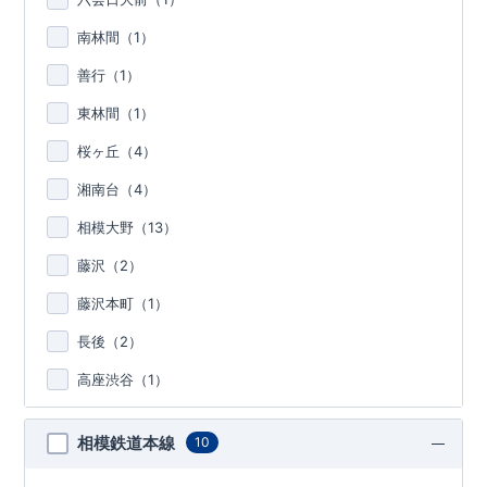
南林間（
1
）
善行（
1
）
東林間（
1
）
桜ヶ丘（
4
）
湘南台（
4
）
相模大野（
13
）
藤沢（
2
）
藤沢本町（
1
）
長後（
2
）
高座渋谷（
1
）
相模鉄道本線
10