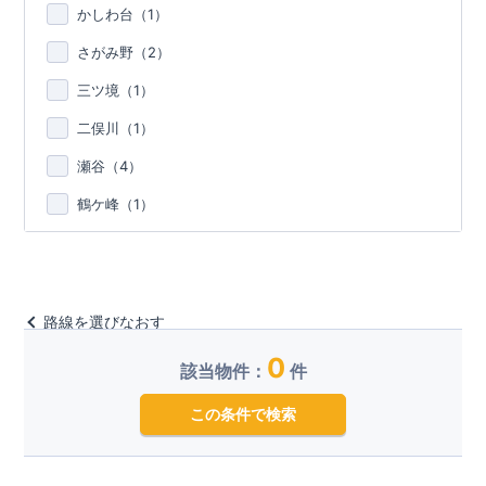
かしわ台（
1
）
さがみ野（
2
）
三ツ境（
1
）
二俣川（
1
）
瀬谷（
4
）
鶴ケ峰（
1
）
路線を選びなおす
0
該当物件：
件
この条件で検索