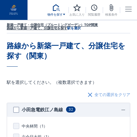
物件を探す
お気に入り
閲覧履歴
検索条件
新築一戸建て・分譲住宅（ブルーミングガーデン）TOP
関東
路線から新築一戸建て、分譲住宅を探す
駅を選択
路線から新築一戸建て、分譲住宅を
探す（関東）
駅を選択してください。（複数選択できます）
全ての選択をクリア
小田急電鉄江ノ島線
32
中央林間（
1
）
六会日大前（
1
）