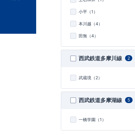
小平（
1
）
本川越（
4
）
田無（
4
）
西武鉄道多摩川線
2
武蔵境（
2
）
西武鉄道多摩湖線
5
一橋学園（
1
）