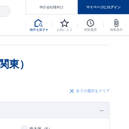
仲介会社様向け
マイページにログイン
物件を探す
お気に入り
閲覧履歴
検索条件
アした認定住宅です。
マンスには自信があります。
デザインテイストごとにサブブランドを開設し、意匠性の高い住宅を、よりわかりやすく、手の届きやすい形でご提案していきます。
東栄住宅では、お引渡し後最大10回の無料定期点検と最大60年間の品質保証を実施しています。
当サイトについて、ブルーミングガーデンシリーズに関して、東栄ホームサービス株式会社について。
デザインで、分譲住宅を変えていく。
関東）
全ての選択をクリア
南大塚（
6
）