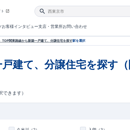
イト
ツ
お客様インタビュー
支店・営業所
お問い合わせ
てダメージを抑える制震技術。
4分野6項目で最高等級を取得！
ブルーミングガーデンは選ばれています。
件があったら行ってみよう！
ブルーミングガーデンは全棟で断熱等性能等級の「5」以上を標準取得しています。
東栄住宅では、地盤に特化した造成部門を社内に設置しお客様が安心して暮らせる土地をご提供するために、様々な取り組みを行っています。
声を大きくしてお伝えすることではないけど、実際に住んでみるとわかってくる。ブルーミングガーデンがこだわる「暮らしやすさ」を少しだけご紹介。
住宅にまつわるコラム。エリアから、キーワードから検索ができます。
室内空間を快適に保つ断熱性能
｢良い家を作って、きちんと手入れをして、長く大切に使う｣ことを目的とした、国が定めた7つの技術基準をクリ
ここまでやって低価格。コストパフォー
東栄住宅の特徴のひとつが自社一貫体制。土地の仕入れからお客様のご入居まで、東栄住宅のスタッフが携わっています。
東栄住宅の『分譲住宅』、『注文住宅』をご紹介いただくことでご紹介者様・ご成約いただいたお客様双方に特典をお贈りします。
TOP
関東
路線から新築一戸建て、分譲住宅を探す
駅を選択
一戸建て、分譲住宅を探す（
択できます）
久米川（
2
）
入曽（
3
）