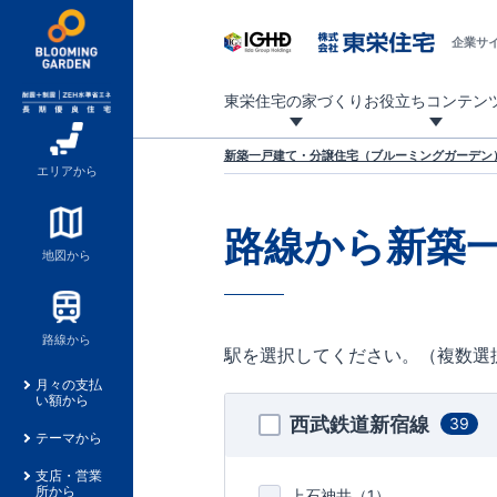
企業サ
東栄住宅の家づくり
お役立ちコンテン
地震に強い東栄住宅！ブルーミングガーデンは全棟住宅性能評価最高等級を取得！
「暮らしを豊かに」「帰ってきたくなる家」「お家時間を充実させたい」その想いから自社の設計士がお客様のニーズを反映した住み心地の良い新たな仕様を定期的にお届けしていきます。
設計から完成まで、国が定めた第三者機関が住宅性能を評価します
不動産（新築一戸建て・土地・条件付売地）購入は、各種手続きや見慣れない言葉などがたくさんあります。そんな不安もスッキリ解消！
東栄住宅に関する大切なキーワードの意味を一覧から見ることができます。
自社設計士考案の新仕様プロジェクト始動！
揺れに耐えるだけではなく、揺れ自体を低減し
ブルーミングガーデンは全棟住宅性能表示制度
家づくりのプロである業者さん、内情を知り尽くした東栄住宅の社員にも
現地見学するとメリットいっぱい！気になる物
家づくりのプロにも選ばれています
もっと暮らし快適プロジェクト
新築一戸建て・分譲住宅（ブルーミングガーデン）
エリアから
路線から新築
地図から
路線から
駅を選択してください。（複数選
月々の支払
い額から
西武鉄道新宿線
39
テーマから
支店・営業
所から
上石神井（
1
）