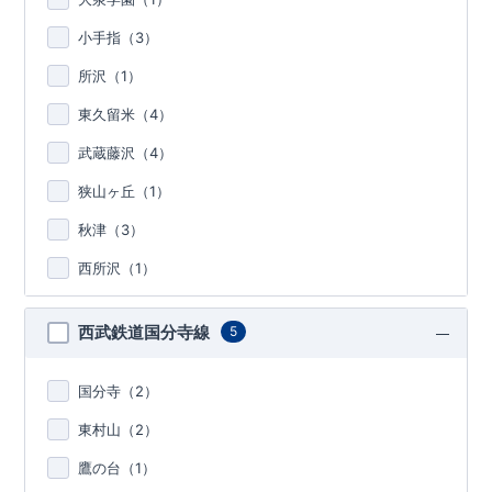
小手指（
3
）
所沢（
1
）
東久留米（
4
）
武蔵藤沢（
4
）
狭山ヶ丘（
1
）
秋津（
3
）
西所沢（
1
）
西武鉄道国分寺線
5
国分寺（
2
）
東村山（
2
）
鷹の台（
1
）