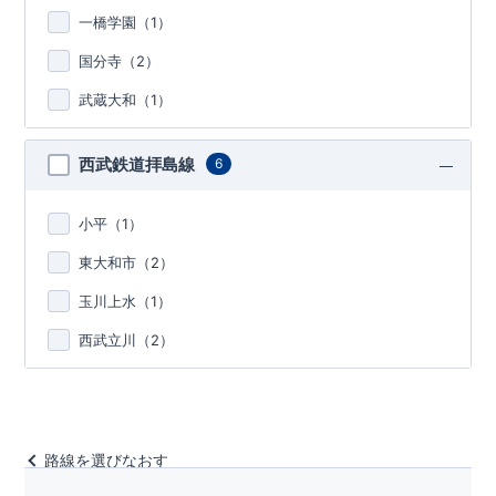
一橋学園（
1
）
国分寺（
2
）
武蔵大和（
1
）
西武鉄道拝島線
6
小平（
1
）
東大和市（
2
）
玉川上水（
1
）
西武立川（
2
）
路線を選びなおす