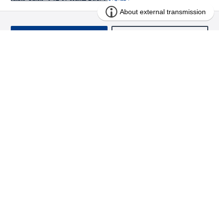
お問い合わせ
求む!! 建売用地
物件を探す
エリアから探す
東栄の家づくり
北海道・東北
長期優良住宅
お役立ちコンテンツ
北海道
宮城県
福島県
住宅性能評価書
関東
ご契約までの道のり
お客様インタビュー
茨城県
栃木県
群馬県
埼玉県
ブルーミングガーデンは地震につよい<地盤編>
現地見学ガイド
千葉県
東京都
神奈川県
支店・営業所
ブルーミングガーデンは地震につよい<建物編>
住宅にまつわるコラム
中部
室内空間を快適に保つ断熱性能
アフターサービス
ご紹介制度のご案内
山梨県
静岡県
愛知県
コストパフォーマンスに自信
関西
よくあるご質問