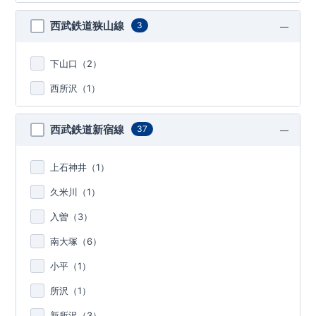
西武鉄道狭山線
3
下山口（
2
）
西所沢（
1
）
西武鉄道新宿線
37
上石神井（
1
）
久米川（
1
）
入曽（
3
）
南大塚（
6
）
小平（
1
）
所沢（
1
）
新所沢（
3
）