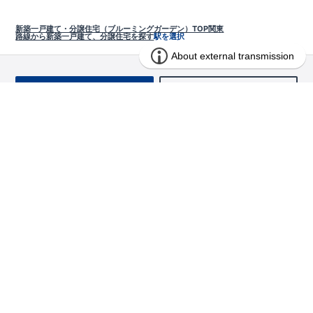
新築一戸建て・分譲住宅（ブルーミングガーデン）TOP
関東
路線から新築一戸建て、分譲住宅を探す
駅を選択
お問い合わせ
求む!! 建売用地
物件を探す
エリアから探す
東栄の家づくり
北海道・東北
長期優良住宅
お役立ちコンテンツ
北海道
宮城県
福島県
住宅性能評価書
関東
ご契約までの道のり
お客様インタビュー
茨城県
栃木県
群馬県
埼玉県
ブルーミングガーデンは地震につよい<地盤編>
現地見学ガイド
千葉県
東京都
神奈川県
支店・営業所
ブルーミングガーデンは地震につよい<建物編>
住宅にまつわるコラム
中部