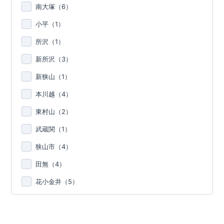
南大塚（
6
）
小平（
1
）
所沢（
1
）
新所沢（
3
）
新狭山（
1
）
本川越（
4
）
東村山（
2
）
武蔵関（
1
）
狭山市（
4
）
田無（
4
）
花小金井（
5
）