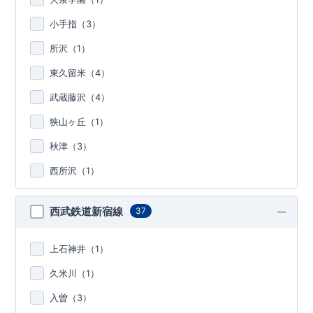
小手指（
3
）
所沢（
1
）
東久留米（
4
）
武蔵藤沢（
4
）
狭山ヶ丘（
1
）
秋津（
3
）
西所沢（
1
）
西武鉄道新宿線
37
上石神井（
1
）
久米川（
1
）
入曽（
3
）