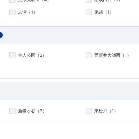
志津（
1
）
鬼越（
1
）
7
舎人公園（
2
）
西新井大師西（
1
）
新鎌ヶ谷（
3
）
東松戸（
1
）