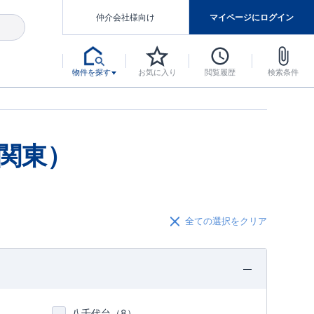
仲介会社様向け
マイページにログイン
物件を探す
お気に入り
閲覧履歴
検索条件
アした認定住宅です。
マンスには自信があります。
デザインテイストごとにサブブランドを開設し、意匠性の高い住宅を、よりわかりやすく、手の届きやすい形でご提案していきます。
東栄住宅では、お引渡し後最大10回の無料定期点検と最大60年間の品質保証を実施しています。
当サイトについて、ブルーミングガーデンシリーズに関して、東栄ホームサービス株式会社について。
デザインで、分譲住宅を変えていく。
関東）
全ての選択をクリア
八千代台（
8
）