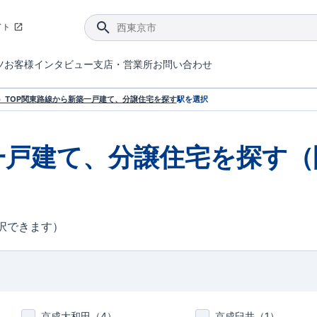
イト
ツ
お客様インタビュー
支店・営業所
お問い合わせ
てダメージを抑える制震技術。
4分野6項目で最高等級を取得！
ブルーミングガーデンは選ばれています。
件があったら行ってみよう！
ブルーミングガーデンは全棟で断熱等性能等級の「5」以上を標準取得しています。
東栄住宅では、地盤に特化した造成部門を社内に設置しお客様が安心して暮らせる土地をご提供するために、様々な取り組みを行っています。
声を大きくしてお伝えすることではないけど、実際に住んでみるとわかってくる。ブルーミングガーデンがこだわる「暮らしやすさ」を少しだけご紹介。
住宅にまつわるコラム。エリアから、キーワードから検索ができます。
室内空間を快適に保つ断熱性能
｢良い家を作って、きちんと手入れをして、長く大切に使う｣ことを目的とした、国が定めた7つの技術基準をクリ
ここまでやって低価格。コストパフォー
東栄住宅の特徴のひとつが自社一貫体制。土地の仕入れからお客様のご入居まで、東栄住宅のスタッフが携わっています。
東栄住宅の『分譲住宅』、『注文住宅』をご紹介いただくことでご紹介者様・ご成約いただいたお客様双方に特典をお贈りします。
TOP
関東
路線から新築一戸建て、分譲住宅を探す
駅を選択
一戸建て、分譲住宅を探す（
択できます）
京成大和田（
4
）
京成臼井（
1
）