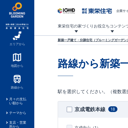
企業サ
東栄住宅の家づくり
お役立ちコンテン
地震に強い東栄住宅！ブルーミングガーデンは全棟住宅性能評価最高等級を取得！
「暮らしを豊かに」「帰ってきたくなる家」「お家時間を充実させたい」その想いから自社の設計士がお客様のニーズを反映した住み心地の良い新たな仕様を定期的にお届けしていきます。
設計から完成まで、国が定めた第三者機関が住宅性能を評価します
不動産（新築一戸建て・土地・条件付売地）購入は、各種手続きや見慣れない言葉などがたくさんあります。そんな不安もスッキリ解消！
東栄住宅に関する大切なキーワードの意味を一覧から見ることができます。
自社設計士考案の新仕様プロジェクト始動！
揺れに耐えるだけではなく、揺れ自体を低減し
ブルーミングガーデンは全棟住宅性能表示制度
家づくりのプロである業者さん、内情を知り尽くした東栄住宅の社員にも
現地見学するとメリットいっぱい！気になる物
家づくりのプロにも選ばれています
もっと暮らし快適プロジェクト
新築一戸建て・分譲住宅（ブルーミングガーデン）
エリアから
路線から新築
地図から
路線から
駅を選択してください。（複数選
月々の支払
い額から
京成電鉄本線
18
テーマから
支店・営業
所から
京成中山（
1
）