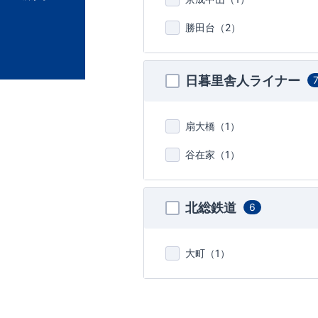
勝田台（
2
）
日暮里舎人ライナー
扇大橋（
1
）
谷在家（
1
）
北総鉄道
6
大町（
1
）