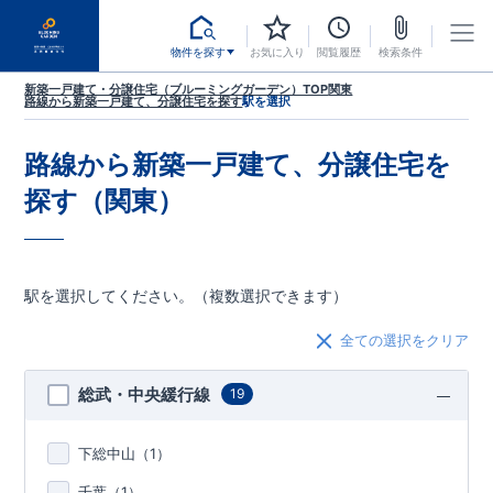
物件を探す
お気に入り
閲覧履歴
検索条件
新築一戸建て・分譲住宅（ブルーミングガーデン）TOP
関東
路線から新築一戸建て、分譲住宅を探す
駅を選択
路線から新築一戸建て、分譲住宅を
探す（関東）
駅を選択してください。（複数選択できます）
全ての選択をクリア
総武・中央緩行線
19
下総中山（
1
）
千葉（
1
）