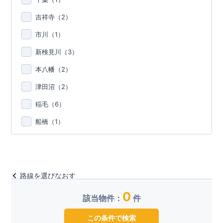
吉祥寺（
2
）
市川（
1
）
新検見川（
3
）
本八幡（
2
）
津田沼（
2
）
稲毛（
6
）
船橋（
1
）
路線を選びなおす
0
該当物件：
件
この条件で検索