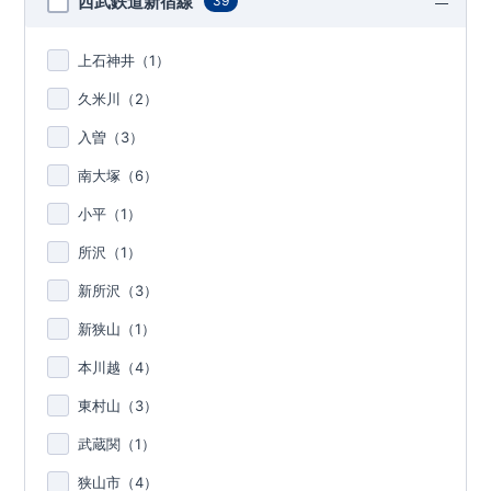
西武鉄道新宿線
39
上石神井（
1
）
久米川（
2
）
入曽（
3
）
南大塚（
6
）
小平（
1
）
所沢（
1
）
新所沢（
3
）
新狭山（
1
）
本川越（
4
）
東村山（
3
）
武蔵関（
1
）
狭山市（
4
）