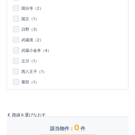
国分寺（
2
）
国立（
1
）
日野（
3
）
武蔵境（
2
）
武蔵小金井（
4
）
立川（
1
）
西八王子（
1
）
豊田（
1
）
路線を選びなおす
0
該当物件：
件