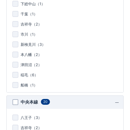
下総中山（
1
）
千葉（
1
）
吉祥寺（
2
）
市川（
1
）
新検見川（
3
）
本八幡（
2
）
津田沼（
2
）
稲毛（
6
）
船橋（
1
）
中央本線
20
八王子（
3
）
吉祥寺（
2
）