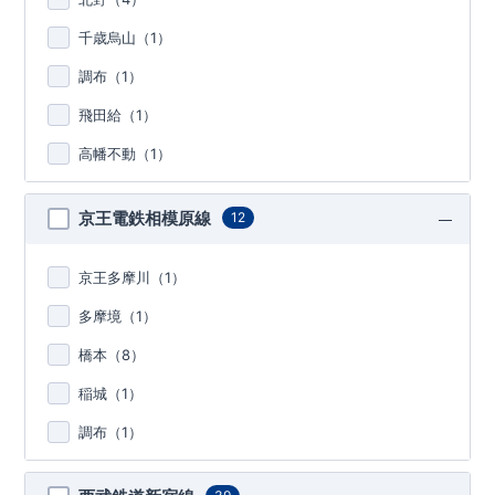
千歳烏山（
1
）
調布（
1
）
飛田給（
1
）
高幡不動（
1
）
京王電鉄相模原線
12
京王多摩川（
1
）
多摩境（
1
）
橋本（
8
）
稲城（
1
）
調布（
1
）