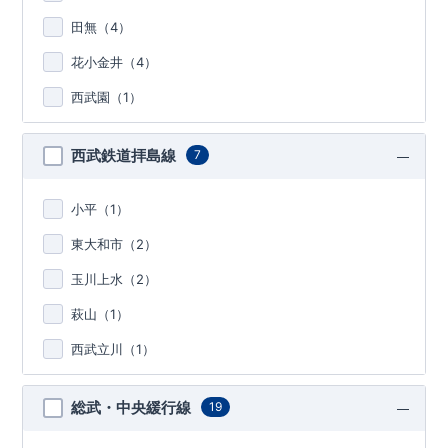
田無（
4
）
花小金井（
4
）
西武園（
1
）
西武鉄道拝島線
7
小平（
1
）
東大和市（
2
）
玉川上水（
2
）
萩山（
1
）
西武立川（
1
）
総武・中央緩行線
19