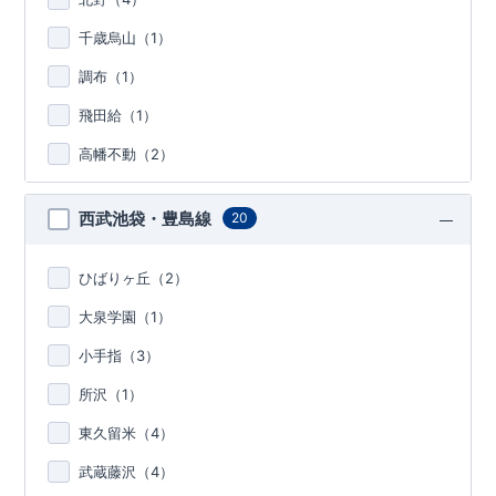
千歳烏山（
1
）
調布（
1
）
飛田給（
1
）
高幡不動（
2
）
西武池袋・豊島線
20
ひばりヶ丘（
2
）
大泉学園（
1
）
小手指（
3
）
所沢（
1
）
東久留米（
4
）
武蔵藤沢（
4
）