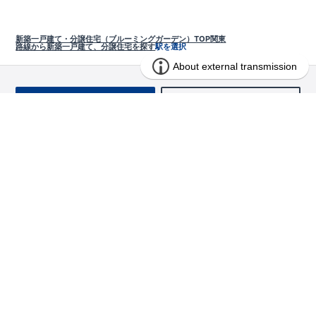
新築一戸建て・分譲住宅（ブルーミングガーデン）TOP
関東
路線から新築一戸建て、分譲住宅を探す
駅を選択
お問い合わせ
求む!! 建売用地
物件を探す
エリアから探す
東栄の家づくり
北海道・東北
長期優良住宅
お役立ちコンテンツ
北海道
宮城県
福島県
住宅性能評価書
関東
ご契約までの道のり
お客様インタビュー
茨城県
栃木県
群馬県
埼玉県
ブルーミングガーデンは地震につよい<地盤編>
現地見学ガイド
千葉県
東京都
神奈川県
支店・営業所
ブルーミングガーデンは地震につよい<建物編>
住宅にまつわるコラム