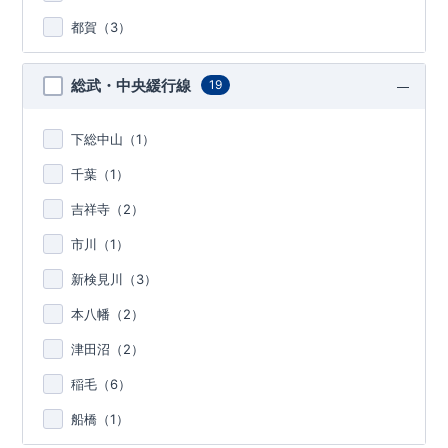
都賀（
3
）
総武・中央緩行線
19
下総中山（
1
）
千葉（
1
）
吉祥寺（
2
）
市川（
1
）
新検見川（
3
）
本八幡（
2
）
津田沼（
2
）
稲毛（
6
）
船橋（
1
）