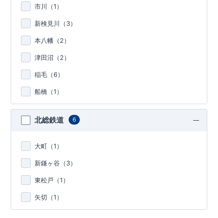
市川（
1
）
新検見川（
3
）
本八幡（
2
）
津田沼（
2
）
稲毛（
6
）
船橋（
1
）
北総鉄道
6
大町（
1
）
新鎌ヶ谷（
3
）
東松戸（
1
）
矢切（
1
）