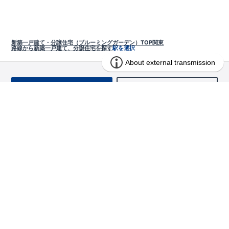
新築一戸建て・分譲住宅（ブルーミングガーデン）TOP
関東
路線から新築一戸建て、分譲住宅を探す
駅を選択
お問い合わせ
求む!! 建売用地
物件を探す
エリアから探す
東栄の家づくり
北海道・東北
長期優良住宅
お役立ちコンテンツ
北海道
宮城県
福島県
住宅性能評価書
関東
ご契約までの道のり
お客様インタビュー
茨城県
栃木県
群馬県
埼玉県
ブルーミングガーデンは地震につよい<地盤編>
現地見学ガイド
千葉県
東京都
神奈川県