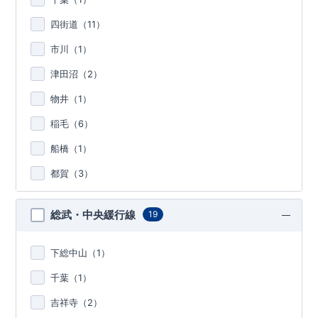
四街道（
11
）
市川（
1
）
津田沼（
2
）
物井（
1
）
稲毛（
6
）
船橋（
1
）
都賀（
3
）
総武・中央緩行線
19
下総中山（
1
）
千葉（
1
）
吉祥寺（
2
）