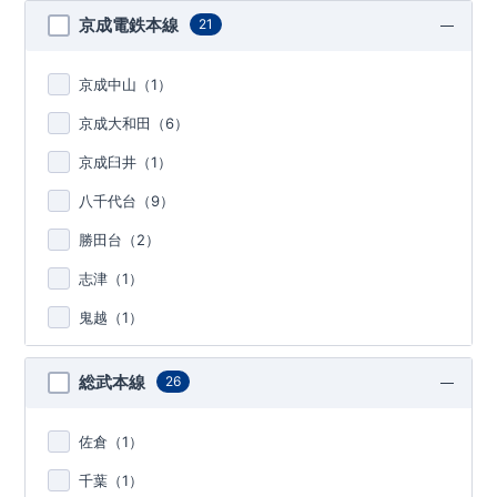
京成電鉄本線
21
京成中山（
1
）
京成大和田（
6
）
京成臼井（
1
）
八千代台（
9
）
勝田台（
2
）
志津（
1
）
鬼越（
1
）
総武本線
26
佐倉（
1
）
千葉（
1
）