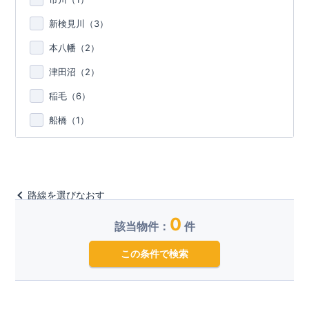
新検見川（
3
）
本八幡（
2
）
津田沼（
2
）
稲毛（
6
）
船橋（
1
）
路線を選びなおす
0
該当物件：
件
この条件で検索