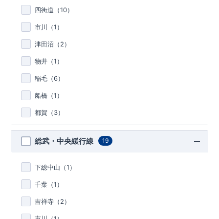
四街道（
10
）
市川（
1
）
津田沼（
2
）
物井（
1
）
稲毛（
6
）
船橋（
1
）
都賀（
3
）
総武・中央緩行線
19
下総中山（
1
）
千葉（
1
）
吉祥寺（
2
）
市川（
1
）