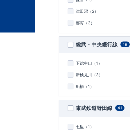
津田沼（
2
）
都賀（
3
）
総武・中央緩行線
19
下総中山（
1
）
新検見川（
3
）
船橋（
1
）
東武鉄道野田線
41
七里（
1
）