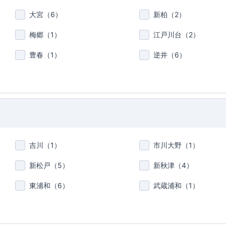
大宮（
6
）
新柏（
2
）
梅郷（
1
）
江戸川台（
2
）
豊春（
1
）
逆井（
6
）
吉川（
1
）
市川大野（
1
）
新松戸（
5
）
新秋津（
4
）
東浦和（
6
）
武蔵浦和（
1
）