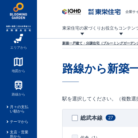
企業サ
東栄住宅の家づくり
お役立ちコンテン
地震に強い東栄住宅！ブルーミングガーデンは全棟住宅性能評価最高等級を取得！
「暮らしを豊かに」「帰ってきたくなる家」「お家時間を充実させたい」その想いから自社の設計士がお客様のニーズを反映した住み心地の良い新たな仕様を定期的にお届けしていきます。
設計から完成まで、国が定めた第三者機関が住宅性能を評価します
不動産（新築一戸建て・土地・条件付売地）購入は、各種手続きや見慣れない言葉などがたくさんあります。そんな不安もスッキリ解消！
東栄住宅に関する大切なキーワードの意味を一覧から見ることができます。
自社設計士考案の新仕様プロジェクト始動！
揺れに耐えるだけではなく、揺れ自体を低減し
ブルーミングガーデンは全棟住宅性能表示制度
家づくりのプロである業者さん、内情を知り尽くした東栄住宅の社員にも
現地見学するとメリットいっぱい！気になる物
家づくりのプロにも選ばれています
もっと暮らし快適プロジェクト
新築一戸建て・分譲住宅（ブルーミングガーデン）
エリアから
路線から新築
地図から
路線から
駅を選択してください。（複数選
月々の支払
い額から
総武本線
27
テーマから
支店・営業
所から
佐倉（
1
）