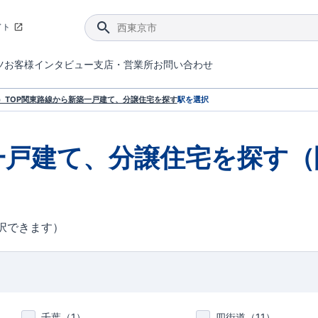
イト
ツ
お客様インタビュー
支店・営業所
お問い合わせ
てダメージを抑える制震技術。
4分野6項目で最高等級を取得！
ブルーミングガーデンは選ばれています。
件があったら行ってみよう！
ブルーミングガーデンは全棟で断熱等性能等級の「5」以上を標準取得しています。
東栄住宅では、地盤に特化した造成部門を社内に設置しお客様が安心して暮らせる土地をご提供するために、様々な取り組みを行っています。
声を大きくしてお伝えすることではないけど、実際に住んでみるとわかってくる。ブルーミングガーデンがこだわる「暮らしやすさ」を少しだけご紹介。
住宅にまつわるコラム。エリアから、キーワードから検索ができます。
室内空間を快適に保つ断熱性能
｢良い家を作って、きちんと手入れをして、長く大切に使う｣ことを目的とした、国が定めた7つの技術基準をクリ
ここまでやって低価格。コストパフォー
東栄住宅の特徴のひとつが自社一貫体制。土地の仕入れからお客様のご入居まで、東栄住宅のスタッフが携わっています。
東栄住宅の『分譲住宅』、『注文住宅』をご紹介いただくことでご紹介者様・ご成約いただいたお客様双方に特典をお贈りします。
TOP
関東
路線から新築一戸建て、分譲住宅を探す
駅を選択
一戸建て、分譲住宅を探す（
択できます）
千葉（
1
）
四街道（
11
）