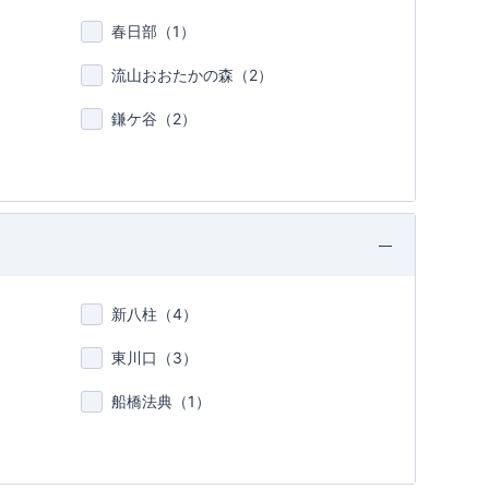
春日部（
1
）
流山おおたかの森（
2
）
鎌ケ谷（
2
）
新八柱（
4
）
東川口（
3
）
船橋法典（
1
）