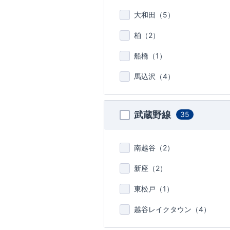
大和田（
5
）
柏（
2
）
船橋（
1
）
馬込沢（
4
）
武蔵野線
35
南越谷（
2
）
新座（
2
）
東松戸（
1
）
越谷レイクタウン（
4
）