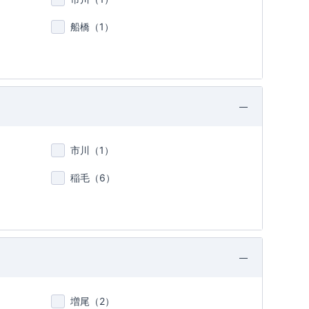
船橋（
1
）
市川（
1
）
稲毛（
6
）
増尾（
2
）