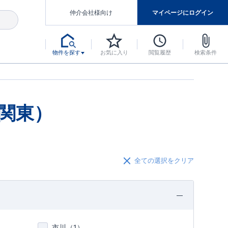
仲介会社様向け
マイページにログイン
物件を探す
お気に入り
閲覧履歴
検索条件
アした認定住宅です。
マンスには自信があります。
デザインテイストごとにサブブランドを開設し、意匠性の高い住宅を、よりわかりやすく、手の届きやすい形でご提案していきます。
東栄住宅では、お引渡し後最大10回の無料定期点検と最大60年間の品質保証を実施しています。
当サイトについて、ブルーミングガーデンシリーズに関して、東栄ホームサービス株式会社について。
デザインで、分譲住宅を変えていく。
関東）
全ての選択をクリア
市川（
1
）