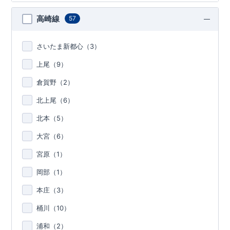
高崎線
57
さいたま新都心（
3
）
上尾（
9
）
倉賀野（
2
）
北上尾（
6
）
北本（
5
）
大宮（
6
）
宮原（
1
）
岡部（
1
）
本庄（
3
）
桶川（
10
）
浦和（
2
）