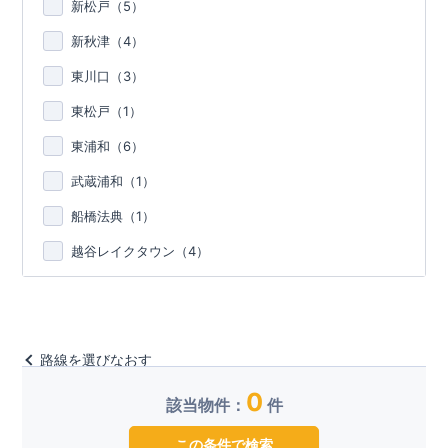
新松戸（
5
）
新秋津（
4
）
東川口（
3
）
東松戸（
1
）
東浦和（
6
）
武蔵浦和（
1
）
船橋法典（
1
）
越谷レイクタウン（
4
）
路線を選びなおす
0
該当物件：
件
この条件で検索