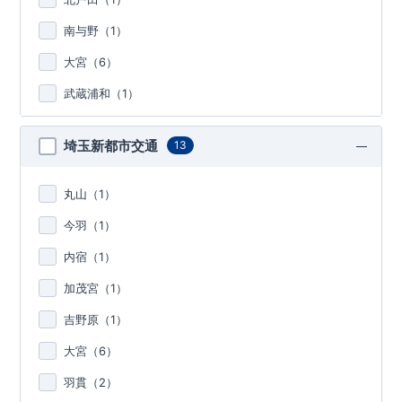
南与野（
1
）
大宮（
6
）
武蔵浦和（
1
）
埼玉新都市交通
13
丸山（
1
）
今羽（
1
）
内宿（
1
）
加茂宮（
1
）
吉野原（
1
）
大宮（
6
）
羽貫（
2
）