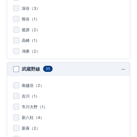
深谷（
3
）
熊谷（
1
）
籠原（
2
）
高崎（
1
）
鴻巣（
2
）
武蔵野線
35
南越谷（
2
）
吉川（
1
）
市川大野（
1
）
新八柱（
4
）
新座（
2
）